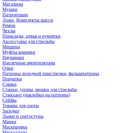
Магазины
Мушки
Патронташи
Ложи, Комплекты шасси
Ремни
Чехлы
Приклады, цевья и рукоятки
Аксессуары для стрельбы
Мишени
Муфты коврики
Наушники
Наплечные амортизаторы
Очки
Патроны холодной пристрелки, фальшпатроны
Перчатки
Сошки
Станки, упоры, мешки для стрельбы
Стикхант (наклейки на патроны)
Сейфы
Товары для охоты
Засидки
Лыжи и снегоступы
Манки
Маскировка
Маскхалаты