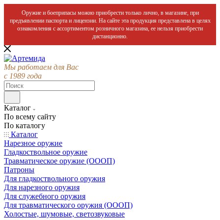
Оружие и боеприпасы можно приобрести только лично, в магазине, при
предъявлении паспорта и лицензии. На сайте эта продукция представлена в целях
ознакомления с ассортиментом розничного магазина, ее нельзя приобрести
дистанционно.
Мы работаем для Вас
с 1989 года
Каталог
По всему сайту
По каталогу
Каталог
Нарезное оружие
Гладкоствольное оружие
Травматическое оружие (ОООП)
Патроны
Для гладкоствольного оружия
Для нарезного оружия
Для служебного оружия
Для травматического оружия (ОООП)
Холостые, шумовые, светозвуковые