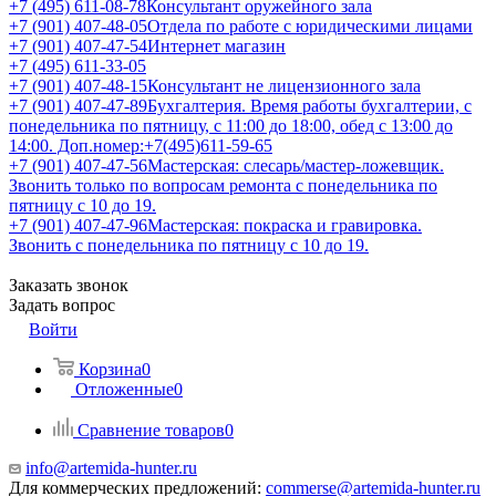
+7 (495) 611-08-78
Консультант оружейного зала
+7 (901) 407-48-05
Отдела по работе с юридическими лицами
+7 (901) 407-47-54
Интернет магазин
+7 (495) 611-33-05
+7 (901) 407-48-15
Консультант не лицензионного зала
+7 (901) 407-47-89
Бухгалтерия. Время работы бухгалтерии, с
понедельника по пятницу, с 11:00 до 18:00, обед с 13:00 до
14:00. Доп.номер:+7(495)611-59-65
+7 (901) 407-47-56
Мастерская: слесарь/мастер-ложевщик.
Звонить только по вопросам ремонта с понедельника по
пятницу с 10 до 19.
+7 (901) 407-47-96
Мастерская: покраска и гравировка.
Звонить с понедельника по пятницу с 10 до 19.
Заказать звонок
Задать вопрос
Войти
Корзина
0
Отложенные
0
Сравнение товаров
0
info@artemida-hunter.ru
Для коммерческих предложений:
commerse@artemida-hunter.ru