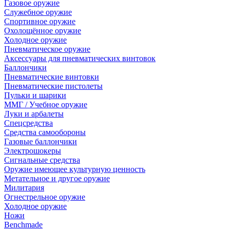
Газовое оружие
Служебное оружие
Спортивное оружие
Охолощённое оружие
Холодное оружие
Пневматическое оружие
Аксессуары для пневматических винтовок
Баллончики
Пневматические винтовки
Пневматические пистолеты
Пульки и шарики
ММГ / Учебное оружие
Луки и арбалеты
Спецсредства
Средства самообороны
Газовые баллончики
Электрошокеры
Сигнальные средства
Оружие имеющее культурную ценность
Метательное и другое оружие
Милитария
Огнестрельное оружие
Холодное оружие
Ножи
Benchmade