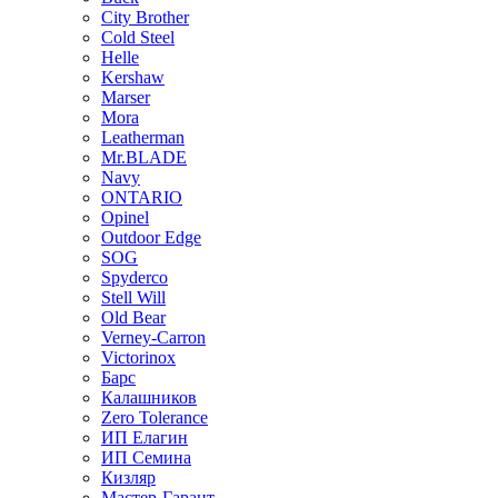
City Brother
Cold Steel
Helle
Kershaw
Marser
Mora
Leatherman
Mr.BLADE
Navy
ONTARIO
Opinel
Outdoor Edge
SOG
Spyderco
Stell Will
Old Bear
Verney-Carron
Victorinox
Барс
Калашников
Zero Tolerance
ИП Елагин
ИП Семина
Кизляр
Мастер-Гарант