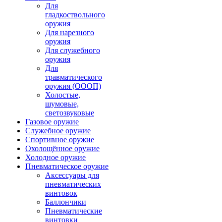
Для
гладкоствольного
оружия
Для нарезного
оружия
Для служебного
оружия
Для
травматического
оружия (ОООП)
Холостые,
шумовые,
светозвуковые
Газовое оружие
Служебное оружие
Спортивное оружие
Охолощённое оружие
Холодное оружие
Пневматическое оружие
Аксессуары для
пневматических
винтовок
Баллончики
Пневматические
винтовки