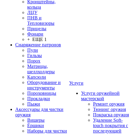
Кронштейны,
кольца
ЛЦУ
ПНВ и
Тепловизоры
Прицелы
Фонари
+ ЕЩЕ 1
Снаряжение патронов
Пули
Гильзы
Порох
Матрицы,
шеллхолдеры
Капсюли
Оборудование и
Услуги
инструменты
Пороховницы
Услуги оружейной
Прокладки
мастерской
Пыжи
Ремонт оружия
Аксессуары для чистки
Тюнинг оружия
оружия
Покраска оружия
Вишеры
Удаление Soft-
Ёршики
touch покрытия с
Наборы для чистки
последующей