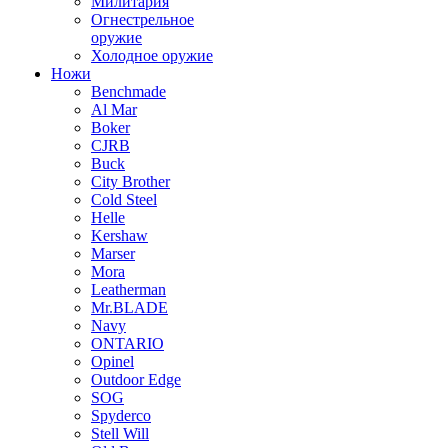
Милитария
Огнестрельное
оружие
Холодное оружие
Ножи
Benchmade
Al Mar
Boker
CJRB
Buck
City Brother
Cold Steel
Helle
Kershaw
Marser
Mora
Leatherman
Mr.BLADE
Navy
ONTARIO
Opinel
Outdoor Edge
SOG
Spyderco
Stell Will