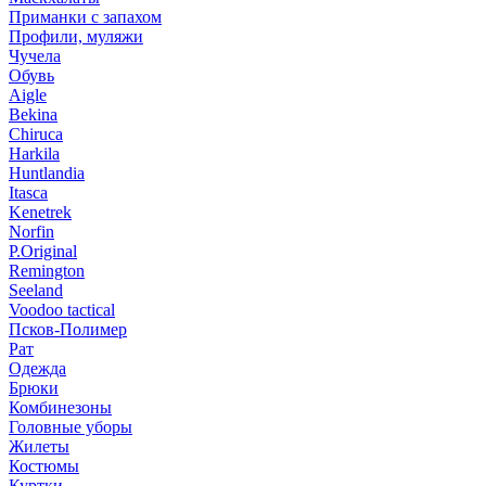
Приманки с запахом
Профили, муляжи
Чучела
Обувь
Aigle
Bekina
Chiruсa
Harkila
Huntlandia
Itasca
Kenetrek
Norfin
P.Original
Remington
Seeland
Voodoo tactical
Псков-Полимер
Рат
Одежда
Брюки
Комбинезоны
Головные уборы
Жилеты
Костюмы
Куртки