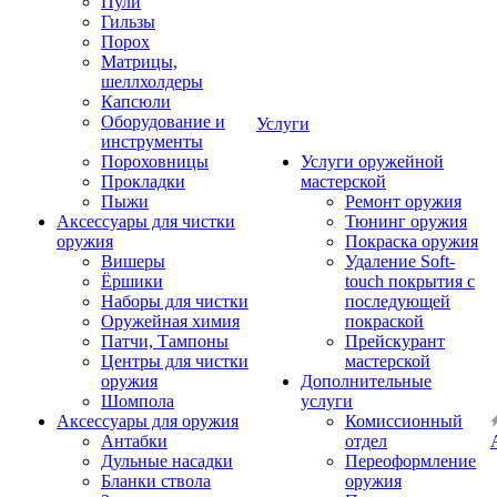
Пули
Гильзы
Порох
Матрицы,
шеллхолдеры
Капсюли
Оборудование и
Услуги
инструменты
Пороховницы
Услуги оружейной
Прокладки
мастерской
Пыжи
Ремонт оружия
Аксессуары для чистки
Тюнинг оружия
оружия
Покраска оружия
Вишеры
Удаление Soft-
Ёршики
touch покрытия с
Наборы для чистки
последующей
Оружейная химия
покраской
Патчи, Тампоны
Прейскурант
Центры для чистки
мастерской
оружия
Дополнительные
Шомпола
услуги
Аксессуары для оружия
Комиссионный
Антабки
отдел
Дульные насадки
Переоформление
Бланки ствола
оружия