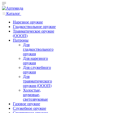
Каталог
Нарезное оружие
Гладкоствольное оружие
Травматическое оружие
(ОООП)
Патроны
Для
гладкоствольного
оружия
Для нарезного
оружия
Для служебного
оружия
Для
травматического
оружия (ОООП)
Холостые,
шумовые,
светозвуковые
Газовое оружие
Служебное оружие
Спортивное оружие