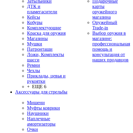
Затыльники
Подарочные
ДТК и
карты
пламегасители
оружейного
Кейсы
магазина
Кобуры
Оружейный
Комплектующие
Trade-in
Краска для оружия
Выбор оружия в
Магазины
магазине:
Мушки
профессиональная
Патронташи
помощь и
Ложи, Комплекты
консультация от
шасси
наших продавцов
Ремни
Чехлы
Приклады, цевья и
рукоятки
+ ЕЩЕ 6
Аксессуары для стрельбы
Мишени
Муфты коврики
Наушники
Наплечные
амортизаторы
Очки