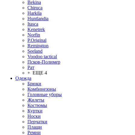
Bekina
Chiruсa
Harkila
Huntlandia
Itasca
Kenetrek
Norfin
P.Original
Remington
Seeland
Voodoo tactical
Псков-Полимер
Рат
+ ЕЩЕ 4
Одежда
Брюки
Комбинезоны
Головные уборы
Жилеты
Костюмы
Куртки
Носки
Перчатки
Плащи
Ремни