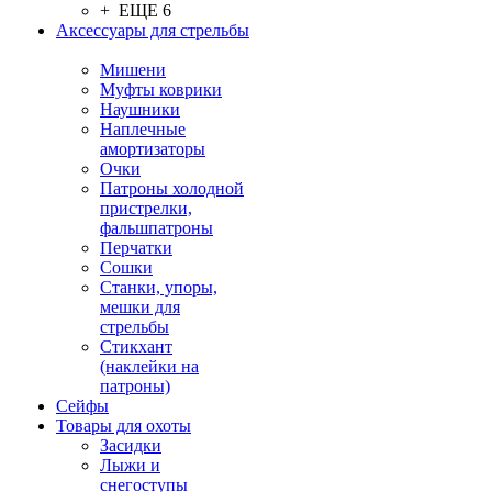
+ ЕЩЕ 6
Аксессуары для стрельбы
Мишени
Муфты коврики
Наушники
Наплечные
амортизаторы
Очки
Патроны холодной
пристрелки,
фальшпатроны
Перчатки
Сошки
Станки, упоры,
мешки для
стрельбы
Стикхант
(наклейки на
патроны)
Сейфы
Товары для охоты
Засидки
Лыжи и
снегоступы