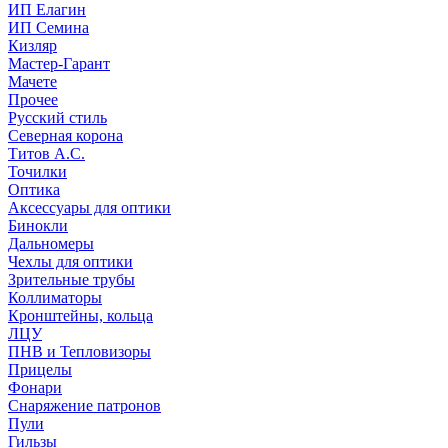
ИП Елагин
ИП Семина
Кизляр
Мастер-Гарант
Мачете
Прочее
Русский стиль
Северная корона
Титов А.С.
Точилки
Оптика
Аксессуары для оптики
Бинокли
Дальномеры
Чехлы для оптики
Зрительные трубы
Коллиматоры
Кронштейны, кольца
ЛЦУ
ПНВ и Тепловизоры
Прицелы
Фонари
Снаряжение патронов
Пули
Гильзы