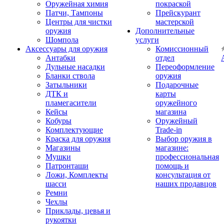
Оружейная химия
покраской
Патчи, Тампоны
Прейскурант
Центры для чистки
мастерской
оружия
Дополнительные
Шомпола
услуги
Аксессуары для оружия
Комиссионный
Антабки
отдел
Дульные насадки
Переоформление
Бланки ствола
оружия
Затыльники
Подарочные
ДТК и
карты
пламегасители
оружейного
Кейсы
магазина
Кобуры
Оружейный
Комплектующие
Trade-in
Краска для оружия
Выбор оружия в
Магазины
магазине:
Мушки
профессиональная
Патронташи
помощь и
Ложи, Комплекты
консультация от
шасси
наших продавцов
Ремни
Чехлы
Приклады, цевья и
рукоятки