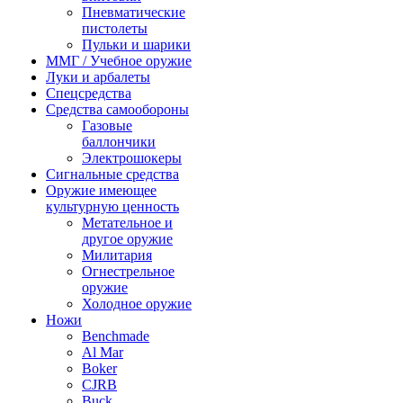
Пневматические
пистолеты
Пульки и шарики
ММГ / Учебное оружие
Луки и арбалеты
Спецсредства
Средства самообороны
Газовые
баллончики
Электрошокеры
Сигнальные средства
Оружие имеющее
культурную ценность
Метательное и
другое оружие
Милитария
Огнестрельное
оружие
Холодное оружие
Ножи
Benchmade
Al Mar
Boker
CJRB
Buck