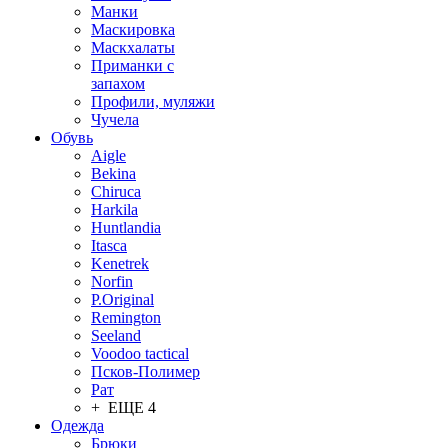
Манки
Маскировка
Маскхалаты
Приманки с
запахом
Профили, муляжи
Чучела
Обувь
Aigle
Bekina
Chiruсa
Harkila
Huntlandia
Itasca
Kenetrek
Norfin
P.Original
Remington
Seeland
Voodoo tactical
Псков-Полимер
Рат
+ ЕЩЕ 4
Одежда
Брюки