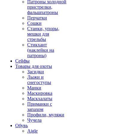
Патроны холодной
пристрелки,
фальшпатроны
Перчатки
Сошки
Станки, упоры,
мешки для
стрельбы
Стикхант
(наклейки на
патроны)
Сейфы
Товары для охоты
Засидки
Лыжи и
снегоступы
Манки
Маскировка
Маскхалаты
Приманки с
запахом
Профили, муляжи
Чучела
Обувь
Aigle