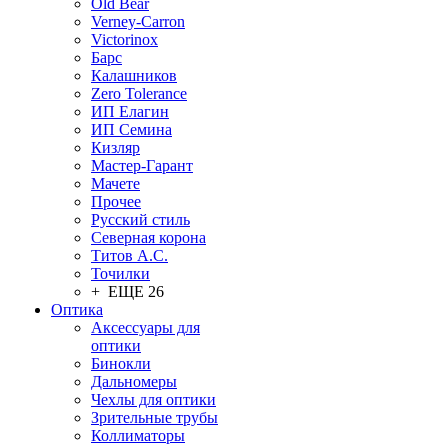
Old Bear
Verney-Carron
Victorinox
Барс
Калашников
Zero Tolerance
ИП Елагин
ИП Семина
Кизляр
Мастер-Гарант
Мачете
Прочее
Русский стиль
Северная корона
Титов А.С.
Точилки
+ ЕЩЕ 26
Оптика
Аксессуары для
оптики
Бинокли
Дальномеры
Чехлы для оптики
Зрительные трубы
Коллиматоры