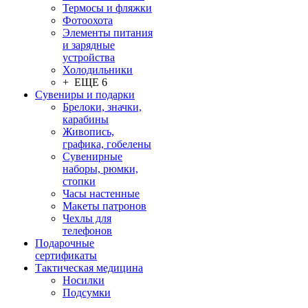
Термосы и фляжки
Фотоохота
Элементы питания
и зарядные
устройства
Холодильники
+ ЕЩЕ 6
Сувениры и подарки
Брелоки, значки,
карабины
Живопись,
графика, гобелены
Сувенирные
наборы, рюмки,
стопки
Часы настенные
Макеты патронов
Чехлы для
телефонов
Подарочные
сертификаты
Тактическая медицина
Носилки
Подсумки