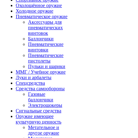
Охолощённое оружие
Холодное оружие
Пневматическое оружие
Аксессуары для
пневматических
винтовок
Баллончики
Пневматические
винтовки
Пневматические
пистолеты
Пульки и шарики
ММГ / Учебное оружие
Луки и арбалеты
Спецсредства
Средства самообороны
Газовые
баллончики
Электрошокеры
Сигнальные средства
Оружие имеющее
культурную ценность
Метательное и
другое оружие