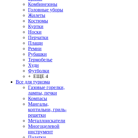
Комбинезоны
Головные уборы
Жилеты
Костюмы
Куртки
Носки
Перчатки
Плащи
Ремни
Рубашки
Термобелье
Худи
Футболки
+ ЕЩЕ 4
Все для туризма
Газовые горелки,
лампы, печки
Компасы
Мангалы,
коптильни, гриль-
решетки
Металлоискатели
Многоцелевой
инструмент
Палатки