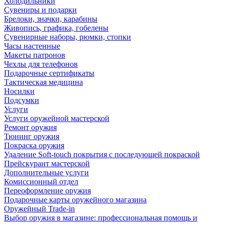
Холодильники
Сувениры и подарки
Брелоки, значки, карабины
Живопись, графика, гобелены
Сувенирные наборы, рюмки, стопки
Часы настенные
Макеты патронов
Чехлы для телефонов
Подарочные сертификаты
Тактическая медицина
Носилки
Подсумки
Услуги
Услуги оружейной мастерской
Ремонт оружия
Тюнинг оружия
Покраска оружия
Удаление Soft-touch покрытия с последующей покраской
Прейскурант мастерской
Дополнительные услуги
Комиссионный отдел
Переоформление оружия
Подарочные карты оружейного магазина
Оружейный Trade-in
Выбор оружия в магазине: профессиональная помощь и