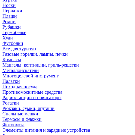
Носки
Перчатки
Плащи
Ремни
Рубашки
Термобелье
Худи
Футболки
Все для туризма
Газовые горелки, лампы, печки
Компасы
Мангалы, коптильни, гриль-решетки
Металлоискатели
Многоцелевой инструмент
Палатки
Походная посуда
Противомоскитные средства
Радиостанции и навигаторы
Рогатки
Рюкзаки, сумки, ягдташи
Спальные мешки
Термосы и фляжки
Фотоохота
Элементы питания и зарядные устройства