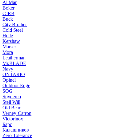
Al Mar
Boker
CJRB
Buck
City Brother
Cold Steel
Helle
Kershaw
Marser
Mora
Leatherman
Mr.BLADE
Navy
ONTARIO
Opinel
Outdoor Edge
SOG
Spyderco
Stell Will
Old Bear
Verney-Carron
Victorinox
Барс
Калашников
Zero Tolerance