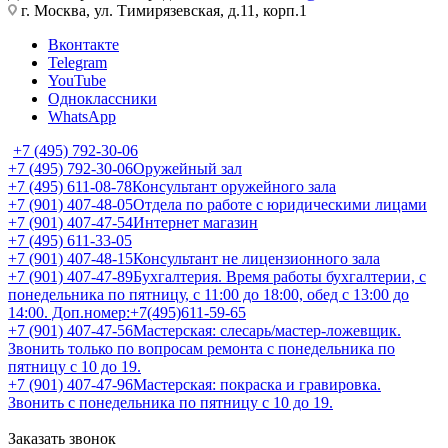
г. Москва, ул. Тимирязевская, д.11, корп.1
Вконтакте
Telegram
YouTube
Одноклассники
WhatsApp
+7 (495) 792-30-06
+7 (495) 792-30-06
Оружейный зал
+7 (495) 611-08-78
Консультант оружейного зала
+7 (901) 407-48-05
Отдела по работе с юридическими лицами
+7 (901) 407-47-54
Интернет магазин
+7 (495) 611-33-05
+7 (901) 407-48-15
Консультант не лицензионного зала
+7 (901) 407-47-89
Бухгалтерия. Время работы бухгалтерии, с
понедельника по пятницу, с 11:00 до 18:00, обед с 13:00 до
14:00. Доп.номер:+7(495)611-59-65
+7 (901) 407-47-56
Мастерская: слесарь/мастер-ложевщик.
Звонить только по вопросам ремонта с понедельника по
пятницу с 10 до 19.
+7 (901) 407-47-96
Мастерская: покраска и гравировка.
Звонить с понедельника по пятницу с 10 до 19.
Заказать звонок