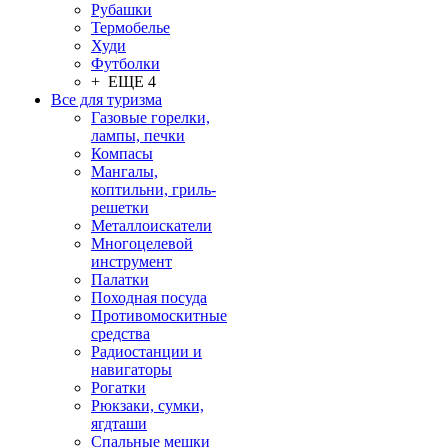
Рубашки
Термобелье
Худи
Футболки
+ ЕЩЕ 4
Все для туризма
Газовые горелки,
лампы, печки
Компасы
Мангалы,
коптильни, гриль-
решетки
Металлоискатели
Многоцелевой
инструмент
Палатки
Походная посуда
Противомоскитные
средства
Радиостанции и
навигаторы
Рогатки
Рюкзаки, сумки,
ягдташи
Спальные мешки