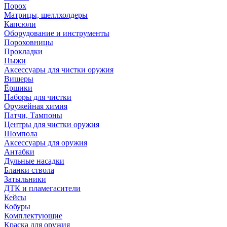
Порох
Матрицы, шеллхолдеры
Капсюли
Оборудование и инструменты
Пороховницы
Прокладки
Пыжи
Аксессуары для чистки оружия
Вишеры
Ёршики
Наборы для чистки
Оружейная химия
Патчи, Тампоны
Центры для чистки оружия
Шомпола
Аксессуары для оружия
Антабки
Дульные насадки
Бланки ствола
Затыльники
ДТК и пламегасители
Кейсы
Кобуры
Комплектующие
Краска для оружия