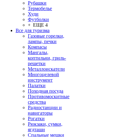
Рубашки
Термобелье
Худи
Футболки
+ ЕЩЕ 4
Все для туризма
Газовые горелки,
лампы, печки
Компасы
Мангалы,
коптильни, гриль-
решетки
Металлоискатели
Многоцелевой
инструмент
Палатки
Походная посуда
Противомоскитные
средства
Радиостанции и
навигаторы
Рогатки
Рюкзаки, сумки,
ягдташи
Спальные мешки