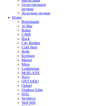
Милитария
Огнестрельное
оружие
Холодное оружие
Ножи
Benchmade
Al Mar
Boker
CJRB
Buck
City Brother
Cold Steel
Helle
Kershaw
Marser
Mora
Leatherman
Mr.BLADE
Navy
ONTARIO
Opinel
Outdoor Edge
SOG
Spyderco
Stell Will