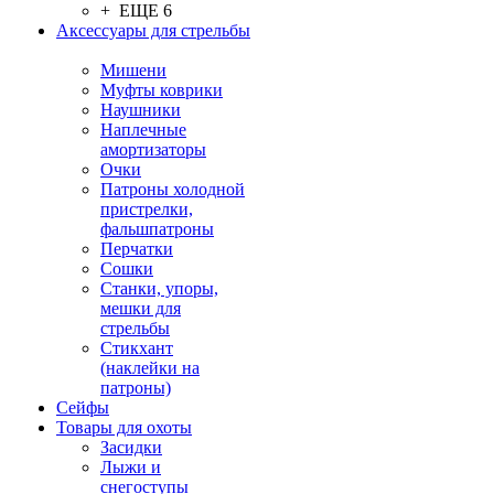
+ ЕЩЕ 6
Аксессуары для стрельбы
Мишени
Муфты коврики
Наушники
Наплечные
амортизаторы
Очки
Патроны холодной
пристрелки,
фальшпатроны
Перчатки
Сошки
Станки, упоры,
мешки для
стрельбы
Стикхант
(наклейки на
патроны)
Сейфы
Товары для охоты
Засидки
Лыжи и
снегоступы