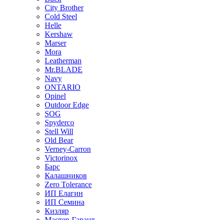
City Brother
Cold Steel
Helle
Kershaw
Marser
Mora
Leatherman
Mr.BLADE
Navy
ONTARIO
Opinel
Outdoor Edge
SOG
Spyderco
Stell Will
Old Bear
Verney-Carron
Victorinox
Барс
Калашников
Zero Tolerance
ИП Елагин
ИП Семина
Кизляр
Мастер-Гарант