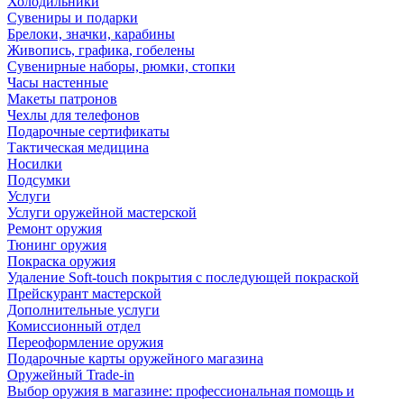
Холодильники
Сувениры и подарки
Брелоки, значки, карабины
Живопись, графика, гобелены
Сувенирные наборы, рюмки, стопки
Часы настенные
Макеты патронов
Чехлы для телефонов
Подарочные сертификаты
Тактическая медицина
Носилки
Подсумки
Услуги
Услуги оружейной мастерской
Ремонт оружия
Тюнинг оружия
Покраска оружия
Удаление Soft-touch покрытия с последующей покраской
Прейскурант мастерской
Дополнительные услуги
Комиссионный отдел
Переоформление оружия
Подарочные карты оружейного магазина
Оружейный Trade-in
Выбор оружия в магазине: профессиональная помощь и