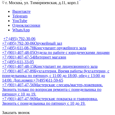
г. Москва, ул. Тимирязевская, д.11, корп.1
Вконтакте
Telegram
YouTube
Одноклассники
WhatsApp
+7 (495) 792-30-06
+7 (495) 792-30-06
Оружейный зал
+7 (495) 611-08-78
Консультант оружейного зала
+7 (901) 407-48-05
Отдела по работе с юридическими лицами
+7 (901) 407-47-54
Интернет магазин
+7 (495) 611-33-05
+7 (901) 407-48-15
Консультант не лицензионного зала
+7 (901) 407-47-89
Бухгалтерия. Время работы бухгалтерии, с
понедельника по пятницу, с 11:00 до 18:00, обед с 13:00 до
14:00. Доп.номер:+7(495)611-59-65
+7 (901) 407-47-56
Мастерская: слесарь/мастер-ложевщик.
Звонить только по вопросам ремонта с понедельника по
пятницу с 10 до 19.
+7 (901) 407-47-96
Мастерская: покраска и гравировка.
Звонить с понедельника по пятницу с 10 до 19.
Заказать звонок