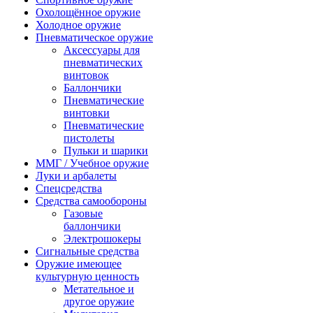
Охолощённое оружие
Холодное оружие
Пневматическое оружие
Аксессуары для
пневматических
винтовок
Баллончики
Пневматические
винтовки
Пневматические
пистолеты
Пульки и шарики
ММГ / Учебное оружие
Луки и арбалеты
Спецсредства
Средства самообороны
Газовые
баллончики
Электрошокеры
Сигнальные средства
Оружие имеющее
культурную ценность
Метательное и
другое оружие