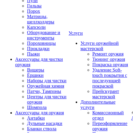
Пули
Гильзы
Порох
Матрицы,
шеллхолдеры
Капсюли
Оборудование и
Услуги
инструменты
Пороховницы
Услуги оружейной
Прокладки
мастерской
Пыжи
Ремонт оружия
Аксессуары для чистки
Тюнинг оружия
оружия
Покраска оружия
Вишеры
Удаление Soft-
Ёршики
touch покрытия с
Наборы для чистки
последующей
Оружейная химия
покраской
Патчи, Тампоны
Прейскурант
Центры для чистки
мастерской
оружия
Дополнительные
Шомпола
услуги
Аксессуары для оружия
Комиссионный
Антабки
отдел
Дульные насадки
Переоформление
Бланки ствола
оружия