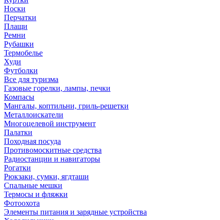
Носки
Перчатки
Плащи
Ремни
Рубашки
Термобелье
Худи
Футболки
Все для туризма
Газовые горелки, лампы, печки
Компасы
Мангалы, коптильни, гриль-решетки
Металлоискатели
Многоцелевой инструмент
Палатки
Походная посуда
Противомоскитные средства
Радиостанции и навигаторы
Рогатки
Рюкзаки, сумки, ягдташи
Спальные мешки
Термосы и фляжки
Фотоохота
Элементы питания и зарядные устройства