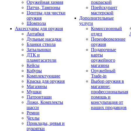
Оружейная химия
покраской
Патчи, Тампоны
Прейскурант
Центры для чистки
мастерской
оружия
Дополнительные
Шомпола
услуги
Аксессуары для оружия
Комиссионный
Антабки
отдел
Дульные насадки
Переоформление
Бланки ствола
оружия
Затыльники
Подарочные
ДТК и
карты
пламегасители
оружейного
Кейсы
магазина
Кобуры
Оружейный
Комплектующие
Trade-in
Краска для оружия
Выбор оружия в
Магазины
магазине:
Мушки
профессиональная
Патронташи
помощь и
Ложи, Комплекты
консультация от
шасси
наших продавцов
Ремни
Чехлы
Приклады, цевья и
рукоятки