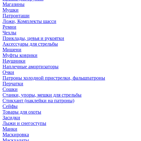
Магазины
Мушки
Патронташи
Ложи, Комплекты шасси
Ремни
Чехлы
Приклады, цевья и рукоятки
Аксессуары для стрельбы
Мишени
Муфты коврики
Наушники
Наплечные амортизаторы
Очки
Патроны холодной пристрелки, фальшпатроны
Перчатки
Сошки
Станки, упоры, мешки для стрельбы
Стикхант (наклейки на патроны)
Сейфы
Товары для охоты
Засидки
Лыжи и снегоступы
Манки
Маскировка
Маскхалаты