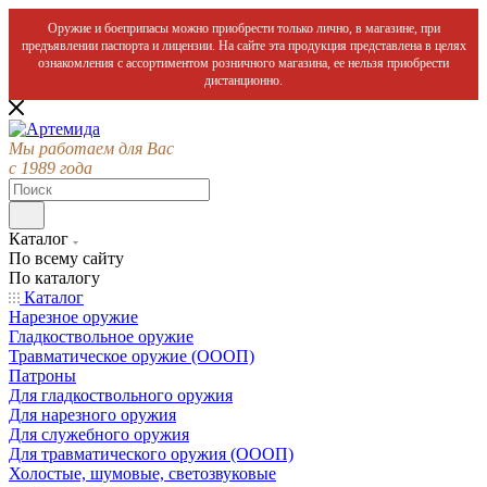
Оружие и боеприпасы можно приобрести только лично, в магазине, при
предъявлении паспорта и лицензии. На сайте эта продукция представлена в целях
ознакомления с ассортиментом розничного магазина, ее нельзя приобрести
дистанционно.
Мы работаем для Вас
с 1989 года
Каталог
По всему сайту
По каталогу
Каталог
Нарезное оружие
Гладкоствольное оружие
Травматическое оружие (ОООП)
Патроны
Для гладкоствольного оружия
Для нарезного оружия
Для служебного оружия
Для травматического оружия (ОООП)
Холостые, шумовые, светозвуковые