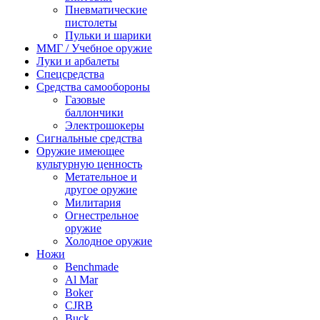
Пневматические
пистолеты
Пульки и шарики
ММГ / Учебное оружие
Луки и арбалеты
Спецсредства
Средства самообороны
Газовые
баллончики
Электрошокеры
Сигнальные средства
Оружие имеющее
культурную ценность
Метательное и
другое оружие
Милитария
Огнестрельное
оружие
Холодное оружие
Ножи
Benchmade
Al Mar
Boker
CJRB
Buck