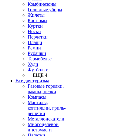
Комбинезоны
Головные уборы
Жилеты
Костюмы
Куртки
Носки
Перчатки
Плащи
Ремни
Рубашки
Термобелье
Худи
Футболки
+ ЕЩЕ 4
Все для туризма
Газовые горелки,
лампы, печки
Компасы
Мангалы,
коптильни, гриль-
решетки
Металлоискатели
Многоцелевой
инструмент
Палатки