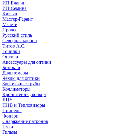
ИП Елагин
ИП Семина
Кизляр
Мастер-Гарант
Мачете
Прочее
Русский стиль
Северная корона
Титов А.С.
Точилки
Оптика
Аксессуары для оптики
Бинокли
Дальномеры
Чехлы для оптики
Зрительные трубы
Коллиматоры
Кронштейны, кольца
ЛЦУ
ПНВ и Тепловизоры
Прицелы
Фонари
Снаряжение патронов
Пули
Гильзы