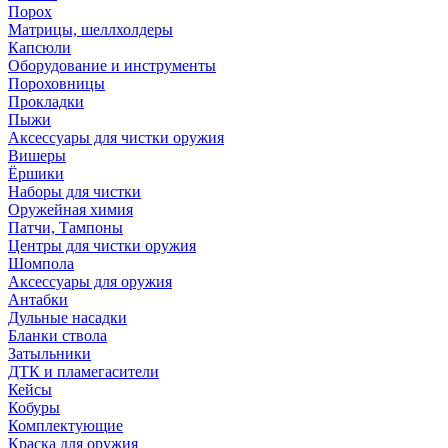
Порох
Матрицы, шеллхолдеры
Капсюли
Оборудование и инструменты
Пороховницы
Прокладки
Пыжи
Аксессуары для чистки оружия
Вишеры
Ёршики
Наборы для чистки
Оружейная химия
Патчи, Тампоны
Центры для чистки оружия
Шомпола
Аксессуары для оружия
Антабки
Дульные насадки
Бланки ствола
Затыльники
ДТК и пламегасители
Кейсы
Кобуры
Комплектующие
Краска для оружия