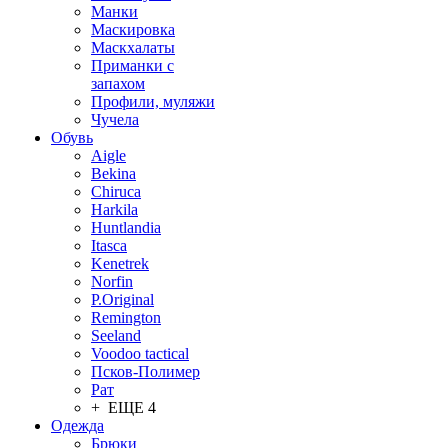
Манки
Маскировка
Маскхалаты
Приманки с
запахом
Профили, муляжи
Чучела
Обувь
Aigle
Bekina
Chiruсa
Harkila
Huntlandia
Itasca
Kenetrek
Norfin
P.Original
Remington
Seeland
Voodoo tactical
Псков-Полимер
Рат
+ ЕЩЕ 4
Одежда
Брюки