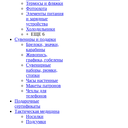
Термосы и фляжки
Фотоохота
Элементы питания
и зарядные
устройства
Холодильники
+ ЕЩЕ 6
Сувениры и подарки
Брелоки, значки,
карабины
Живопись,
графика, гобелены
Сувенирные
наборы, рюмки,
стопки
Часы настенные
Макеты патронов
Чехлы для
телефонов
Подарочные
сертификаты
Тактическая медицина
Носилки
Подсумки