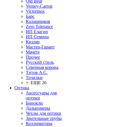
Old Bear
Verney-Carron
Victorinox
Барс
Калашников
Zero Tolerance
ИП Елагин
ИП Семина
Кизляр
Мастер-Гарант
Мачете
Прочее
Русский стиль
Северная корона
Титов А.С.
Точилки
+ ЕЩЕ 26
Оптика
Аксессуары для
оптики
Бинокли
Дальномеры
Чехлы для оптики
Зрительные трубы
Коллиматоры