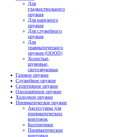
Для
гладкоствольного
оружия
Для нарезного
оружия
Для служебного
оружия
Для
травматического
оружия (ОООП)
Холостые,
шумовые,
светозвуковые
Газовое оружие
Служебное оружие
Спортивное оружие
Охолощённое оружие
Холодное оружие
Пневматическое оружие
Аксессуары для
пневматических
винтовок
Баллончики
Пневматические
винтовки