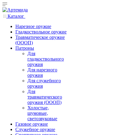
Каталог
Нарезное оружие
Гладкоствольное оружие
Травматическое оружие
(ОООП)
Патроны
Для
гладкоствольного
оружия
Для нарезного
оружия
Для служебного
оружия
Для
травматического
оружия (ОООП)
Холостые,
шумовые,
светозвуковые
Газовое оружие
Служебное оружие
Спортивное оружие