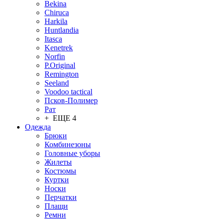
Bekina
Chiruсa
Harkila
Huntlandia
Itasca
Kenetrek
Norfin
P.Original
Remington
Seeland
Voodoo tactical
Псков-Полимер
Рат
+ ЕЩЕ 4
Одежда
Брюки
Комбинезоны
Головные уборы
Жилеты
Костюмы
Куртки
Носки
Перчатки
Плащи
Ремни