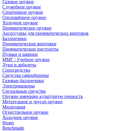
Газовое оружие
Служебное оружие
Спортивное оружие
Охолощённое оружие
Холодное оружие
Пневматическое оружие
Аксессуары для пневматических винтовок
Баллончики
Пневматические винтовки
Пневматические пистолеты
Пульки и шарики
ММГ / Учебное оружие
Луки и арбалеты
Спецсредства
Средства самообороны
Газовые баллончики
Электрошокеры
Сигнальные средства
Оружие имеющее культурную ценность
Метательное и другое оружие
Милитария
Огнестрельное оружие
Холодное оружие
Ножи
Benchmade