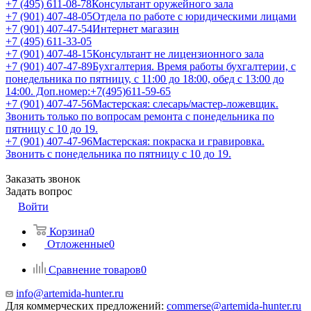
+7 (495) 611-08-78
Консультант оружейного зала
+7 (901) 407-48-05
Отдела по работе с юридическими лицами
+7 (901) 407-47-54
Интернет магазин
+7 (495) 611-33-05
+7 (901) 407-48-15
Консультант не лицензионного зала
+7 (901) 407-47-89
Бухгалтерия. Время работы бухгалтерии, с
понедельника по пятницу, с 11:00 до 18:00, обед с 13:00 до
14:00. Доп.номер:+7(495)611-59-65
+7 (901) 407-47-56
Мастерская: слесарь/мастер-ложевщик.
Звонить только по вопросам ремонта с понедельника по
пятницу с 10 до 19.
+7 (901) 407-47-96
Мастерская: покраска и гравировка.
Звонить с понедельника по пятницу с 10 до 19.
Заказать звонок
Задать вопрос
Войти
Корзина
0
Отложенные
0
Сравнение товаров
0
info@artemida-hunter.ru
Для коммерческих предложений:
commerse@artemida-hunter.ru