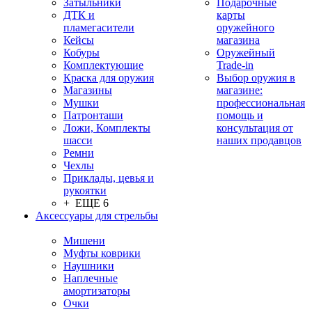
Затыльники
Подарочные
ДТК и
карты
пламегасители
оружейного
Кейсы
магазина
Кобуры
Оружейный
Комплектующие
Trade-in
Краска для оружия
Выбор оружия в
Магазины
магазине:
Мушки
профессиональная
Патронташи
помощь и
Ложи, Комплекты
консультация от
шасси
наших продавцов
Ремни
Чехлы
Приклады, цевья и
рукоятки
+ ЕЩЕ 6
Аксессуары для стрельбы
Мишени
Муфты коврики
Наушники
Наплечные
амортизаторы
Очки