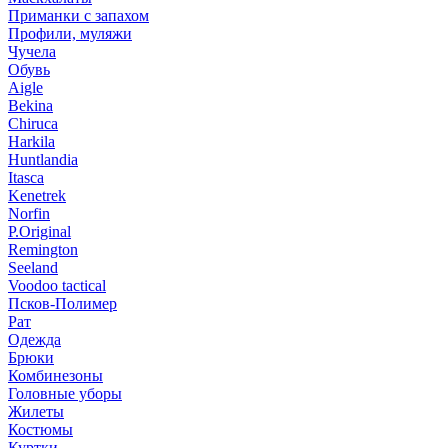
Приманки с запахом
Профили, муляжи
Чучела
Обувь
Aigle
Bekina
Chiruсa
Harkila
Huntlandia
Itasca
Kenetrek
Norfin
P.Original
Remington
Seeland
Voodoo tactical
Псков-Полимер
Рат
Одежда
Брюки
Комбинезоны
Головные уборы
Жилеты
Костюмы
Куртки