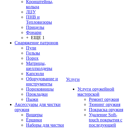
Кронштейны,
кольца
ЛЦУ
ПНВ и
Тепловизоры
Прицелы
Фонари
+ ЕЩЕ 1
Снаряжение патронов
Пули
Гильзы
Порох
Матрицы,
шеллхолдеры
Капсюли
Оборудование и
Услуги
инструменты
Пороховницы
Услуги оружейной
Прокладки
мастерской
Пыжи
Ремонт оружия
Аксессуары для чистки
Тюнинг оружия
оружия
Покраска оружия
Вишеры
Удаление Soft-
Ёршики
touch покрытия с
Наборы для чистки
последующей