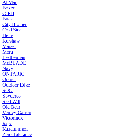
Al Mar
Boker
CJRB
Buck
City Brother
Cold Steel
Helle
Kershaw
Marser
Mora
Leatherman
Mr.BLADE
Navy
ONTARIO
Opinel
Outdoor Edge
SOG
Spyderco
Stell Will
Old Bear
Verney-Carron
Victorinox
Барс
Калашников
Zero Tolerance