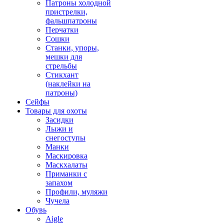
Патроны холодной
пристрелки,
фальшпатроны
Перчатки
Сошки
Станки, упоры,
мешки для
стрельбы
Стикхант
(наклейки на
патроны)
Сейфы
Товары для охоты
Засидки
Лыжи и
снегоступы
Манки
Маскировка
Маскхалаты
Приманки с
запахом
Профили, муляжи
Чучела
Обувь
Aigle