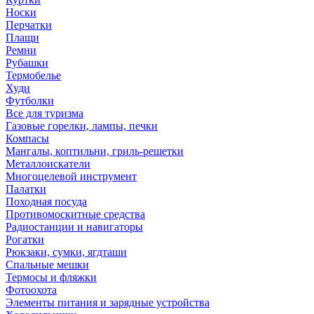
Носки
Перчатки
Плащи
Ремни
Рубашки
Термобелье
Худи
Футболки
Все для туризма
Газовые горелки, лампы, печки
Компасы
Мангалы, коптильни, гриль-решетки
Металлоискатели
Многоцелевой инструмент
Палатки
Походная посуда
Противомоскитные средства
Радиостанции и навигаторы
Рогатки
Рюкзаки, сумки, ягдташи
Спальные мешки
Термосы и фляжки
Фотоохота
Элементы питания и зарядные устройства