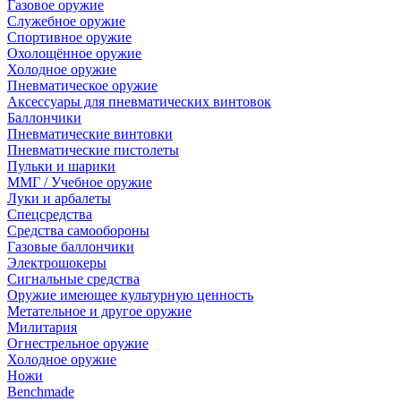
Газовое оружие
Служебное оружие
Спортивное оружие
Охолощённое оружие
Холодное оружие
Пневматическое оружие
Аксессуары для пневматических винтовок
Баллончики
Пневматические винтовки
Пневматические пистолеты
Пульки и шарики
ММГ / Учебное оружие
Луки и арбалеты
Спецсредства
Средства самообороны
Газовые баллончики
Электрошокеры
Сигнальные средства
Оружие имеющее культурную ценность
Метательное и другое оружие
Милитария
Огнестрельное оружие
Холодное оружие
Ножи
Benchmade