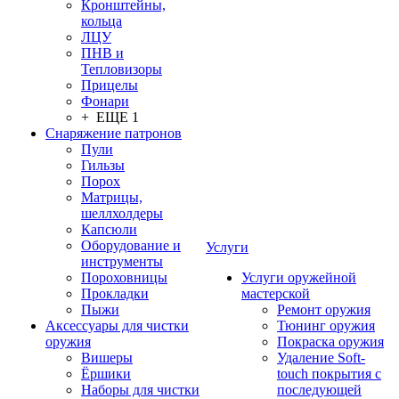
Кронштейны,
кольца
ЛЦУ
ПНВ и
Тепловизоры
Прицелы
Фонари
+ ЕЩЕ 1
Снаряжение патронов
Пули
Гильзы
Порох
Матрицы,
шеллхолдеры
Капсюли
Оборудование и
Услуги
инструменты
Пороховницы
Услуги оружейной
Прокладки
мастерской
Пыжи
Ремонт оружия
Аксессуары для чистки
Тюнинг оружия
оружия
Покраска оружия
Вишеры
Удаление Soft-
Ёршики
touch покрытия с
Наборы для чистки
последующей