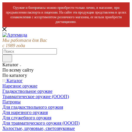
Оружие и боеприпасы можно приобрести только лично, в магазине, при
предъявлении паспорта и лицензии. На сайте эта продукция представлена в целях
ознакомления с ассортиментом розничного магазина, ее нельзя приобрести
дистанционно.
Мы работаем для Вас
с 1989 года
Каталог
По всему сайту
По каталогу
Каталог
Нарезное оружие
Гладкоствольное оружие
Травматическое оружие (ОООП)
Патроны
Для гладкоствольного оружия
Для нарезного оружия
Для служебного оружия
Для травматического оружия (ОООП)
Холостые, шумовые, светозвуковые