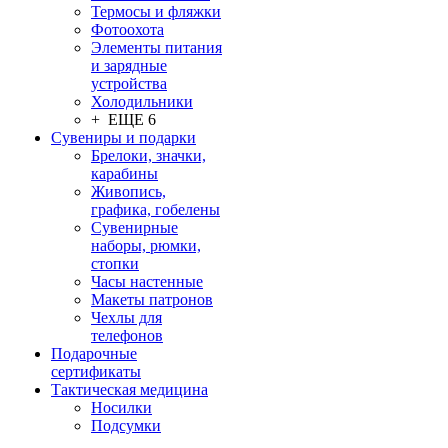
Термосы и фляжки
Фотоохота
Элементы питания
и зарядные
устройства
Холодильники
+ ЕЩЕ 6
Сувениры и подарки
Брелоки, значки,
карабины
Живопись,
графика, гобелены
Сувенирные
наборы, рюмки,
стопки
Часы настенные
Макеты патронов
Чехлы для
телефонов
Подарочные
сертификаты
Тактическая медицина
Носилки
Подсумки