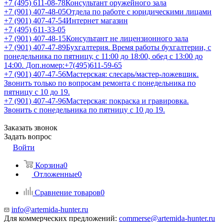
+7 (495) 611-08-78
Консультант оружейного зала
+7 (901) 407-48-05
Отдела по работе с юридическими лицами
+7 (901) 407-47-54
Интернет магазин
+7 (495) 611-33-05
+7 (901) 407-48-15
Консультант не лицензионного зала
+7 (901) 407-47-89
Бухгалтерия. Время работы бухгалтерии, с
понедельника по пятницу, с 11:00 до 18:00, обед с 13:00 до
14:00. Доп.номер:+7(495)611-59-65
+7 (901) 407-47-56
Мастерская: слесарь/мастер-ложевщик.
Звонить только по вопросам ремонта с понедельника по
пятницу с 10 до 19.
+7 (901) 407-47-96
Мастерская: покраска и гравировка.
Звонить с понедельника по пятницу с 10 до 19.
Заказать звонок
Задать вопрос
Войти
Корзина
0
Отложенные
0
Сравнение товаров
0
info@artemida-hunter.ru
Для коммерческих предложений:
commerse@artemida-hunter.ru