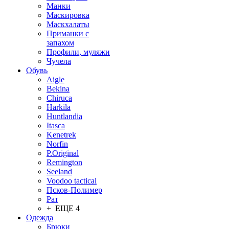
Манки
Маскировка
Маскхалаты
Приманки с
запахом
Профили, муляжи
Чучела
Обувь
Aigle
Bekina
Chiruсa
Harkila
Huntlandia
Itasca
Kenetrek
Norfin
P.Original
Remington
Seeland
Voodoo tactical
Псков-Полимер
Рат
+ ЕЩЕ 4
Одежда
Брюки