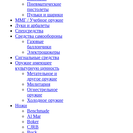
Пневматические
пистолеты
Пульки и шарики
ММГ / Учебное оружие
Луки и арбалеты
Спецсредства
Средства самообороны
Газовые
баллончики
Электрошокеры
Сигнальные средства
Оружие имеющее
культурную ценность
Метательное и
другое оружие
Милитария
Огнестрельное
оружие
Холодное оружие
Ножи
Benchmade
Al Mar
Boker
CJRB
Buck