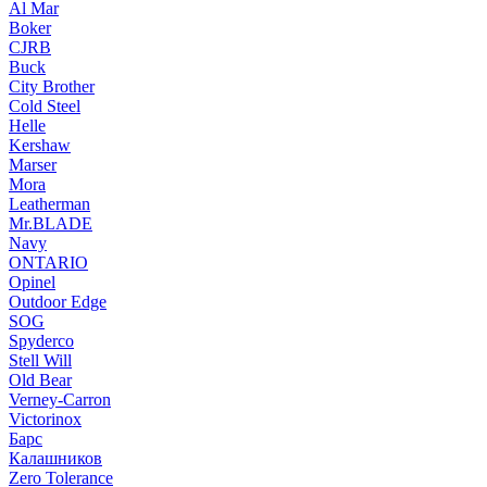
Al Mar
Boker
CJRB
Buck
City Brother
Cold Steel
Helle
Kershaw
Marser
Mora
Leatherman
Mr.BLADE
Navy
ONTARIO
Opinel
Outdoor Edge
SOG
Spyderco
Stell Will
Old Bear
Verney-Carron
Victorinox
Барс
Калашников
Zero Tolerance