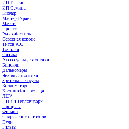
ИП Елагин
ИП Семина
Кизляр
Мастер-Гарант
Мачете
Прочее
Русский стиль
Северная корона
Титов А.С.
Точилки
Оптика
Аксессуары для оптики
Бинокли
Дальномеры
Чехлы для оптики
Зрительные трубы
Коллиматоры
Кронштейны, кольца
ЛЦУ
ПНВ и Тепловизоры
Прицелы
Фонари
Снаряжение патронов
Пули
Гильзы