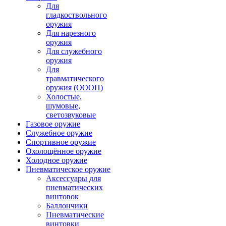
Для
гладкоствольного
оружия
Для нарезного
оружия
Для служебного
оружия
Для
травматического
оружия (ОООП)
Холостые,
шумовые,
светозвуковые
Газовое оружие
Служебное оружие
Спортивное оружие
Охолощённое оружие
Холодное оружие
Пневматическое оружие
Аксессуары для
пневматических
винтовок
Баллончики
Пневматические
винтовки