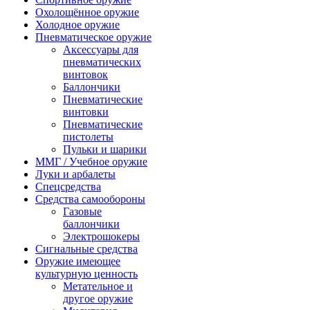
Охолощённое оружие
Холодное оружие
Пневматическое оружие
Аксессуары для
пневматических
винтовок
Баллончики
Пневматические
винтовки
Пневматические
пистолеты
Пульки и шарики
ММГ / Учебное оружие
Луки и арбалеты
Спецсредства
Средства самообороны
Газовые
баллончики
Электрошокеры
Сигнальные средства
Оружие имеющее
культурную ценность
Метательное и
другое оружие