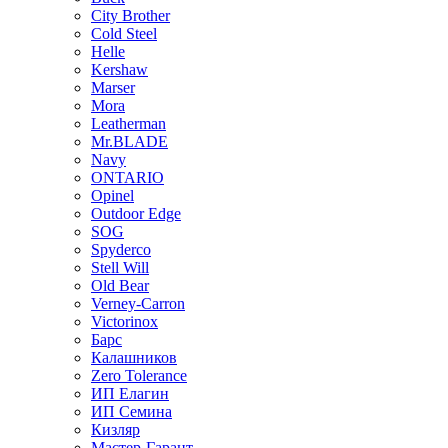
City Brother
Cold Steel
Helle
Kershaw
Marser
Mora
Leatherman
Mr.BLADE
Navy
ONTARIO
Opinel
Outdoor Edge
SOG
Spyderco
Stell Will
Old Bear
Verney-Carron
Victorinox
Барс
Калашников
Zero Tolerance
ИП Елагин
ИП Семина
Кизляр
Мастер-Гарант