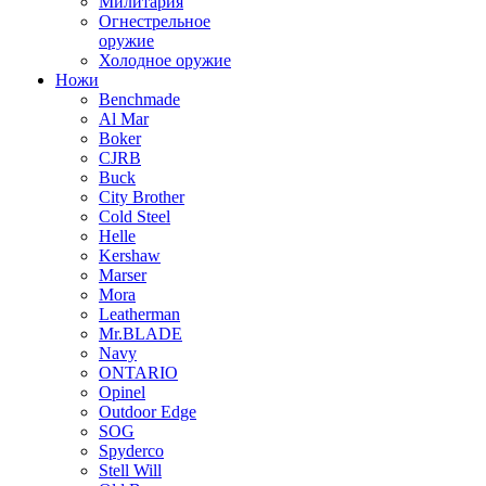
Милитария
Огнестрельное
оружие
Холодное оружие
Ножи
Benchmade
Al Mar
Boker
CJRB
Buck
City Brother
Cold Steel
Helle
Kershaw
Marser
Mora
Leatherman
Mr.BLADE
Navy
ONTARIO
Opinel
Outdoor Edge
SOG
Spyderco
Stell Will