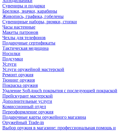
Холодильники
Сувениры и подарки
Брелоки, значки, карабины
Живопись, графика, гобелены
Сувенирные наборы, рюмки, стопки
Часы настенные
Макеты патронов
Чехлы для телефонов
Подарочные сертификаты
Тактическая медицина
Носилки
Подсумки
Услуги
Услуги оружейной мастерской
Ремонт оружия
Тюнинг оружия
Покраска оружия
Удаление Soft-touch покрытия с последующей покраской
Прейскурант мастерской
Дополнительные услуги
Комиссионный отдел
Переоформление оружия
Подарочные карты оружейного магазина
Оружейный Trade-in
Выбор оружия в магазине: профессиональная помощь и