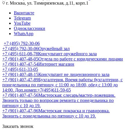
г. Москва, ул. Тимирязевская, д.11, корп.1
Вконтакте
Telegram
YouTube
Одноклассники
WhatsApp
+7 (495) 792-30-06
+7 (495) 792-30-06
Оружейный зал
+7 (495) 611-08-78
Консультант оружейного зала
+7 (901) 407-48-05
Отдела по работе с юридическими лицами
+7 (901) 407-47-54
Интернет магазин
+7 (495) 611-33-05
+7 (901) 407-48-15
Консультант не лицензионного зала
+7 (901) 407-47-89
Бухгалтерия. Время работы бухгалтерии, с
понедельника по пятницу, с 11:00 до 18:00, обед с 13:00 до
14:00. Доп.номер:+7(495)611-59-65
+7 (901) 407-47-56
Мастерская: слесарь/мастер-ложевщик.
Звонить только по вопросам ремонта с понедельника по
пятницу с 10 до 19.
+7 (901) 407-47-96
Мастерская: покраска и гравировка.
Звонить с понедельника по пятницу с 10 до 19.
Заказать звонок