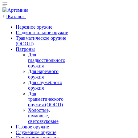
Каталог
Нарезное оружие
Гладкоствольное оружие
Травматическое оружие
(ОООП)
Патроны
Для
гладкоствольного
оружия
Для нарезного
оружия
Для служебного
оружия
Для
травматического
оружия (ОООП)
Холостые,
шумовые,
светозвуковые
Газовое оружие
Служебное оружие
Спортивное оружие