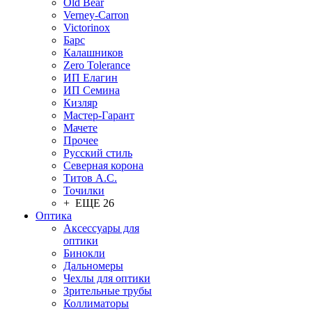
Old Bear
Verney-Carron
Victorinox
Барс
Калашников
Zero Tolerance
ИП Елагин
ИП Семина
Кизляр
Мастер-Гарант
Мачете
Прочее
Русский стиль
Северная корона
Титов А.С.
Точилки
+ ЕЩЕ 26
Оптика
Аксессуары для
оптики
Бинокли
Дальномеры
Чехлы для оптики
Зрительные трубы
Коллиматоры