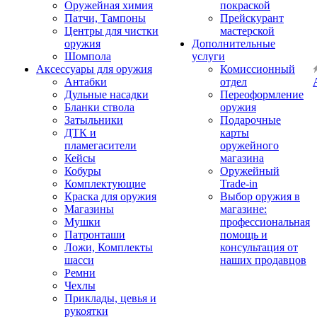
Оружейная химия
покраской
Патчи, Тампоны
Прейскурант
Центры для чистки
мастерской
оружия
Дополнительные
Шомпола
услуги
Аксессуары для оружия
Комиссионный
Антабки
отдел
Дульные насадки
Переоформление
Бланки ствола
оружия
Затыльники
Подарочные
ДТК и
карты
пламегасители
оружейного
Кейсы
магазина
Кобуры
Оружейный
Комплектующие
Trade-in
Краска для оружия
Выбор оружия в
Магазины
магазине:
Мушки
профессиональная
Патронташи
помощь и
Ложи, Комплекты
консультация от
шасси
наших продавцов
Ремни
Чехлы
Приклады, цевья и
рукоятки