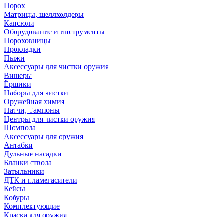
Порох
Матрицы, шеллхолдеры
Капсюли
Оборудование и инструменты
Пороховницы
Прокладки
Пыжи
Аксессуары для чистки оружия
Вишеры
Ёршики
Наборы для чистки
Оружейная химия
Патчи, Тампоны
Центры для чистки оружия
Шомпола
Аксессуары для оружия
Антабки
Дульные насадки
Бланки ствола
Затыльники
ДТК и пламегасители
Кейсы
Кобуры
Комплектующие
Краска для оружия