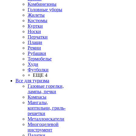
Комбинезоны
Головные уборы
Жилеты
Костюмы
Куртки
Носки
Перчатки
Плащи
Ремни
Рубашки
Термобелье
Худи
Футболки
+ ЕЩЕ 4
Все для туризма
Газовые горелки,
лампы, печки
Компасы
Мангалы,
коптильни, гриль-
решетки
Металлоискатели
Многоцелевой
инструмент
Палатки