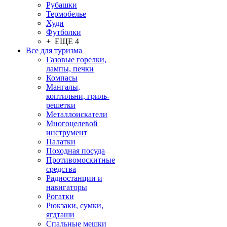
Рубашки
Термобелье
Худи
Футболки
+ ЕЩЕ 4
Все для туризма
Газовые горелки,
лампы, печки
Компасы
Мангалы,
коптильни, гриль-
решетки
Металлоискатели
Многоцелевой
инструмент
Палатки
Походная посуда
Противомоскитные
средства
Радиостанции и
навигаторы
Рогатки
Рюкзаки, сумки,
ягдташи
Спальные мешки