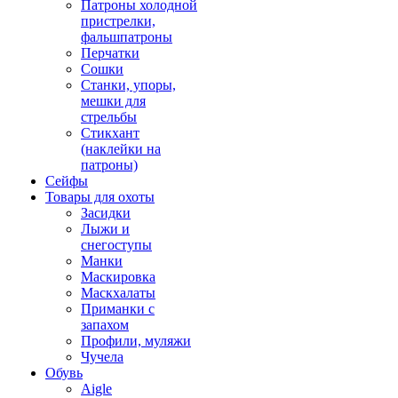
Патроны холодной
пристрелки,
фальшпатроны
Перчатки
Сошки
Станки, упоры,
мешки для
стрельбы
Стикхант
(наклейки на
патроны)
Сейфы
Товары для охоты
Засидки
Лыжи и
снегоступы
Манки
Маскировка
Маскхалаты
Приманки с
запахом
Профили, муляжи
Чучела
Обувь
Aigle