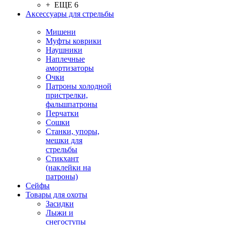
+ ЕЩЕ 6
Аксессуары для стрельбы
Мишени
Муфты коврики
Наушники
Наплечные
амортизаторы
Очки
Патроны холодной
пристрелки,
фальшпатроны
Перчатки
Сошки
Станки, упоры,
мешки для
стрельбы
Стикхант
(наклейки на
патроны)
Сейфы
Товары для охоты
Засидки
Лыжи и
снегоступы