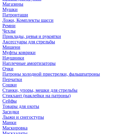
Магазины
Мушки
Патронташи
Ложи, Комплекты шасси
Ремни
Чехлы
Приклады, цевья и рукоятки
Аксессуары для стрельбы
Мишени
Муфты коврики
Наушники
Наплечные амортизаторы
Очки
Патроны холодной пристрелки, фальшпатроны
Перчатки
Сошки
Станки, упоры, мешки для стрельбы
Стикхант (наклейки на патроны)
Сейфы
Товары для охоты
Засидки
Лыжи и снегоступы
Манки
Маскировка
Маскхалаты