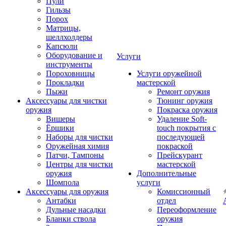
Пули
Гильзы
Порох
Матрицы,
шеллхолдеры
Капсюли
Оборудование и
Услуги
инструменты
Пороховницы
Услуги оружейной
Прокладки
мастерской
Пыжи
Ремонт оружия
Аксессуары для чистки
Тюнинг оружия
оружия
Покраска оружия
Вишеры
Удаление Soft-
Ёршики
touch покрытия с
Наборы для чистки
последующей
Оружейная химия
покраской
Патчи, Тампоны
Прейскурант
Центры для чистки
мастерской
оружия
Дополнительные
Шомпола
услуги
Аксессуары для оружия
Комиссионный
Антабки
отдел
Дульные насадки
Переоформление
Бланки ствола
оружия