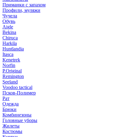
Приманки с запахом
Профили, муляжи
Чучела
Обувь
Aigle
Bekina
Chiruсa
Harkila
Huntlandia
Itasca
Kenetrek
Norfin
P.Original
Remington
Seeland
Voodoo tactical
Псков-Полимер
Рат
Одежда
Брюки
Комбинезоны
Головные уборы
Жилеты
Костюмы
Куртки