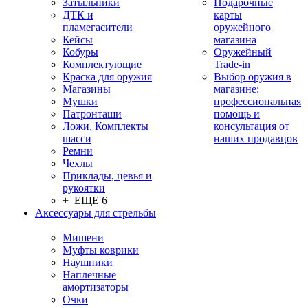
Затыльники
Подарочные
ДТК и
карты
пламегасители
оружейного
Кейсы
магазина
Кобуры
Оружейный
Комплектующие
Trade-in
Краска для оружия
Выбор оружия в
Магазины
магазине:
Мушки
профессиональная
Патронташи
помощь и
Ложи, Комплекты
консультация от
шасси
наших продавцов
Ремни
Чехлы
Приклады, цевья и
рукоятки
+ ЕЩЕ 6
Аксессуары для стрельбы
Мишени
Муфты коврики
Наушники
Наплечные
амортизаторы
Очки