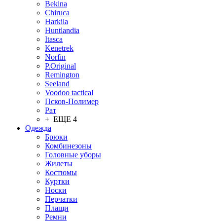
Bekina
Chiruсa
Harkila
Huntlandia
Itasca
Kenetrek
Norfin
P.Original
Remington
Seeland
Voodoo tactical
Псков-Полимер
Рат
+ ЕЩЕ 4
Одежда
Брюки
Комбинезоны
Головные уборы
Жилеты
Костюмы
Куртки
Носки
Перчатки
Плащи
Ремни