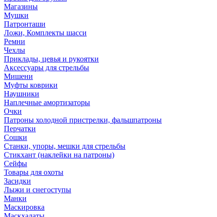
Магазины
Мушки
Патронташи
Ложи, Комплекты шасси
Ремни
Чехлы
Приклады, цевья и рукоятки
Аксессуары для стрельбы
Мишени
Муфты коврики
Наушники
Наплечные амортизаторы
Очки
Патроны холодной пристрелки, фальшпатроны
Перчатки
Сошки
Станки, упоры, мешки для стрельбы
Стикхант (наклейки на патроны)
Сейфы
Товары для охоты
Засидки
Лыжи и снегоступы
Манки
Маскировка
Маскхалаты