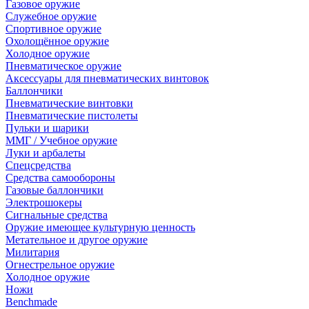
Газовое оружие
Служебное оружие
Спортивное оружие
Охолощённое оружие
Холодное оружие
Пневматическое оружие
Аксессуары для пневматических винтовок
Баллончики
Пневматические винтовки
Пневматические пистолеты
Пульки и шарики
ММГ / Учебное оружие
Луки и арбалеты
Спецсредства
Средства самообороны
Газовые баллончики
Электрошокеры
Сигнальные средства
Оружие имеющее культурную ценность
Метательное и другое оружие
Милитария
Огнестрельное оружие
Холодное оружие
Ножи
Benchmade