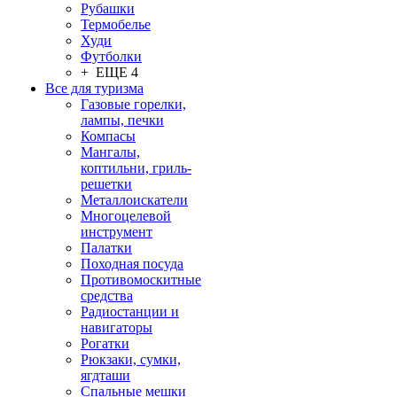
Рубашки
Термобелье
Худи
Футболки
+ ЕЩЕ 4
Все для туризма
Газовые горелки,
лампы, печки
Компасы
Мангалы,
коптильни, гриль-
решетки
Металлоискатели
Многоцелевой
инструмент
Палатки
Походная посуда
Противомоскитные
средства
Радиостанции и
навигаторы
Рогатки
Рюкзаки, сумки,
ягдташи
Спальные мешки