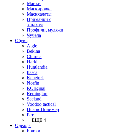
Манки
Маскировка
Маскхалаты
Приманки с
запахом
Профили, муляжи
Чучела
Обувь
Aigle
Bekina
Chiruсa
Harkila
Huntlandia
Itasca
Kenetrek
Norfin
P.Original
Remington
Seeland
Voodoo tactical
Псков-Полимер
Рат
+ ЕЩЕ 4
Одежда
Брюки