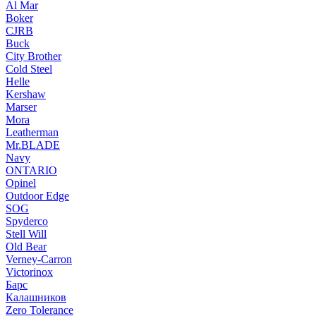
Al Mar
Boker
CJRB
Buck
City Brother
Cold Steel
Helle
Kershaw
Marser
Mora
Leatherman
Mr.BLADE
Navy
ONTARIO
Opinel
Outdoor Edge
SOG
Spyderco
Stell Will
Old Bear
Verney-Carron
Victorinox
Барс
Калашников
Zero Tolerance