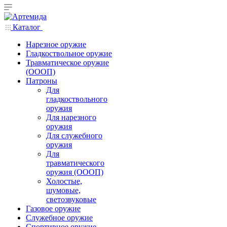
Каталог
Нарезное оружие
Гладкоствольное оружие
Травматическое оружие
(ОООП)
Патроны
Для
гладкоствольного
оружия
Для нарезного
оружия
Для служебного
оружия
Для
травматического
оружия (ОООП)
Холостые,
шумовые,
светозвуковые
Газовое оружие
Служебное оружие
Спортивное оружие