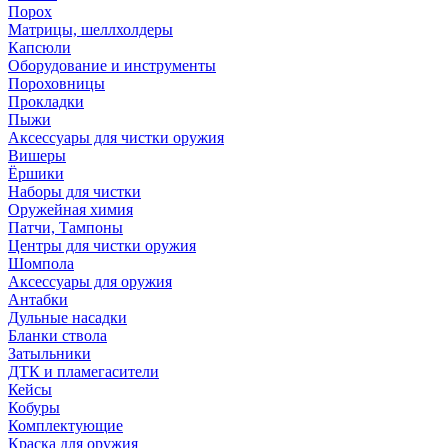
Порох
Матрицы, шеллхолдеры
Капсюли
Оборудование и инструменты
Пороховницы
Прокладки
Пыжи
Аксессуары для чистки оружия
Вишеры
Ёршики
Наборы для чистки
Оружейная химия
Патчи, Тампоны
Центры для чистки оружия
Шомпола
Аксессуары для оружия
Антабки
Дульные насадки
Бланки ствола
Затыльники
ДТК и пламегасители
Кейсы
Кобуры
Комплектующие
Краска для оружия