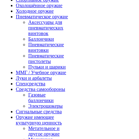
Охолощённое оружие
Холодное оружие
Пневматическое оружие
Аксессуары для
пневматических
винтовок
Баллончики
Пневматические
винтовки
Пневматические
пистолеты
Пульки и шарики
ММГ / Учебное оружие
Луки и арбалеты
Спецсредства
Средства самообороны
Газовые
баллончики
Электрошокеры
Сигнальные средства
Оружие имеющее
культурную ценность
Метательное и
другое оружие