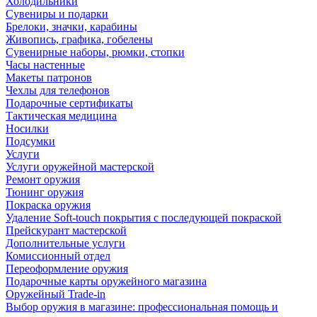
Холодильники
Сувениры и подарки
Брелоки, значки, карабины
Живопись, графика, гобелены
Сувенирные наборы, рюмки, стопки
Часы настенные
Макеты патронов
Чехлы для телефонов
Подарочные сертификаты
Тактическая медицина
Носилки
Подсумки
Услуги
Услуги оружейной мастерской
Ремонт оружия
Тюнинг оружия
Покраска оружия
Удаление Soft-touch покрытия с последующей покраской
Прейскурант мастерской
Дополнительные услуги
Комиссионный отдел
Переоформление оружия
Подарочные карты оружейного магазина
Оружейный Trade-in
Выбор оружия в магазине: профессиональная помощь и