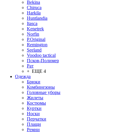
Bekina
Chiruсa
Harkila
Huntlandia
Itasca
Kenetrek
Norfin
P.Original
Remington
Seeland
Voodoo tactical
Псков-Полимер
Рат
+ ЕЩЕ 4
Одежда
Брюки
Комбинезоны
Головные уборы
Жилеты
Костюмы
Куртки
Носки
Перчатки
Плащи
Ремни