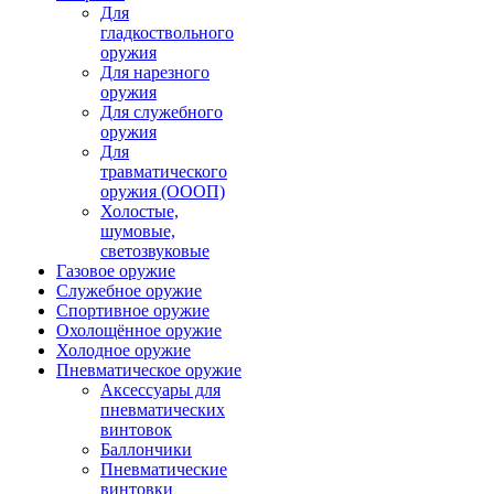
Для
гладкоствольного
оружия
Для нарезного
оружия
Для служебного
оружия
Для
травматического
оружия (ОООП)
Холостые,
шумовые,
светозвуковые
Газовое оружие
Служебное оружие
Спортивное оружие
Охолощённое оружие
Холодное оружие
Пневматическое оружие
Аксессуары для
пневматических
винтовок
Баллончики
Пневматические
винтовки