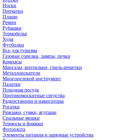
Носки
Перчатки
Плащи
Ремни
Рубашки
Термобелье
Худи
Футболки
Все для туризма
Газовые горелки, лампы, печки
Компасы
Мангалы, коптильни, гриль-решетки
Металлоискатели
Многоцелевой инструмент
Палатки
Походная посуда
Противомоскитные средства
Радиостанции и навигаторы
Рогатки
Рюкзаки, сумки, ягдташи
Спальные мешки
Термосы и фляжки
Фотоохота
Элементы питания и зарядные устройства