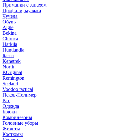
Приманки с запахом
Профили, муляжи
Чучела
Обувь
Aigle
Bekina
Chiruсa
Harkila
Huntlandia
Itasca
Kenetrek
Norfin
P.Original
Remington
Seeland
Voodoo tactical
Псков-Полимер
Рат
Одежда
Брюки
Комбинезоны
Головные уборы
Жилеты
Костюмы
Куртки