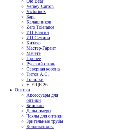
Old Bear
Verney-Carron
Victorinox
Барс
Калашников
Zero Tolerance
ИП Елагин
ИП Семина
Кизляр
Мастер-Гарант
Мачете
Прочее
Русский стиль
Северная корона
Титов А.С.
Точилки
+ ЕЩЕ 26
Оптика
Аксессуары для
оптики
Бинокли
Дальномеры
Чехлы для оптики
Зрительные трубы
Коллиматоры