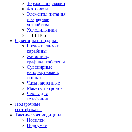
Термосы и фляжки
Фотоохота
Элементы питания
и зарядные
устройства
Холодильники
+ ЕЩЕ 6
Сувениры и подарки
Брелоки, значки,
карабины
Живопись,
графика, гобелены
Сувенирные
наборы, рюмки,
стопки
Часы настенные
Макеты патронов
Чехлы для
телефонов
Подарочные
сертификаты
Тактическая медицина
Носилки
Подсумки