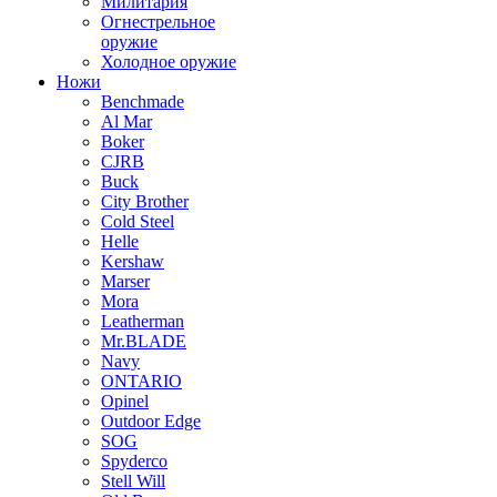
Милитария
Огнестрельное
оружие
Холодное оружие
Ножи
Benchmade
Al Mar
Boker
CJRB
Buck
City Brother
Cold Steel
Helle
Kershaw
Marser
Mora
Leatherman
Mr.BLADE
Navy
ONTARIO
Opinel
Outdoor Edge
SOG
Spyderco
Stell Will