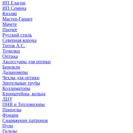
ИП Елагин
ИП Семина
Кизляр
Мастер-Гарант
Мачете
Прочее
Русский стиль
Северная корона
Титов А.С.
Точилки
Оптика
Аксессуары для оптики
Бинокли
Дальномеры
Чехлы для оптики
Зрительные трубы
Коллиматоры
Кронштейны, кольца
ЛЦУ
ПНВ и Тепловизоры
Прицелы
Фонари
Снаряжение патронов
Пули
Гильзы