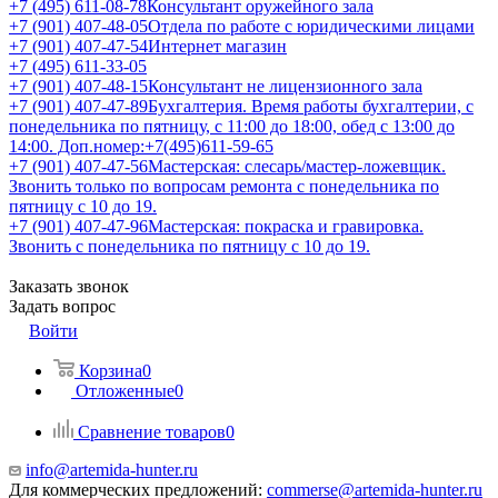
+7 (495) 611-08-78
Консультант оружейного зала
+7 (901) 407-48-05
Отдела по работе с юридическими лицами
+7 (901) 407-47-54
Интернет магазин
+7 (495) 611-33-05
+7 (901) 407-48-15
Консультант не лицензионного зала
+7 (901) 407-47-89
Бухгалтерия. Время работы бухгалтерии, с
понедельника по пятницу, с 11:00 до 18:00, обед с 13:00 до
14:00. Доп.номер:+7(495)611-59-65
+7 (901) 407-47-56
Мастерская: слесарь/мастер-ложевщик.
Звонить только по вопросам ремонта с понедельника по
пятницу с 10 до 19.
+7 (901) 407-47-96
Мастерская: покраска и гравировка.
Звонить с понедельника по пятницу с 10 до 19.
Заказать звонок
Задать вопрос
Войти
Корзина
0
Отложенные
0
Сравнение товаров
0
info@artemida-hunter.ru
Для коммерческих предложений:
commerse@artemida-hunter.ru