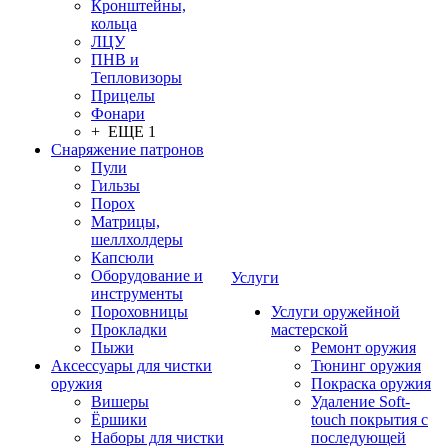
Кронштейны,
кольца
ЛЦУ
ПНВ и
Тепловизоры
Прицелы
Фонари
+ ЕЩЕ 1
Снаряжение патронов
Пули
Гильзы
Порох
Матрицы,
шеллхолдеры
Капсюли
Оборудование и
Услуги
инструменты
Пороховницы
Услуги оружейной
Прокладки
мастерской
Пыжи
Ремонт оружия
Аксессуары для чистки
Тюнинг оружия
оружия
Покраска оружия
Вишеры
Удаление Soft-
Ёршики
touch покрытия с
Наборы для чистки
последующей