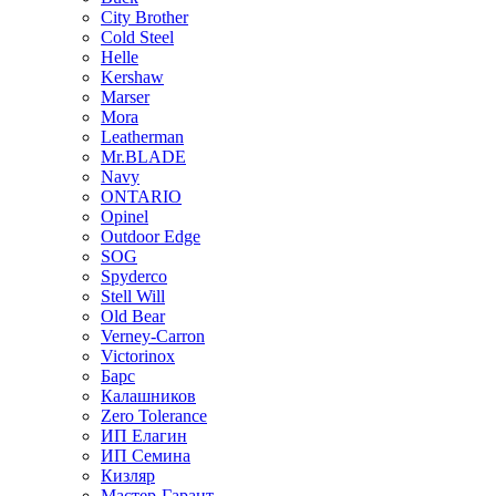
City Brother
Cold Steel
Helle
Kershaw
Marser
Mora
Leatherman
Mr.BLADE
Navy
ONTARIO
Opinel
Outdoor Edge
SOG
Spyderco
Stell Will
Old Bear
Verney-Carron
Victorinox
Барс
Калашников
Zero Tolerance
ИП Елагин
ИП Семина
Кизляр
Мастер-Гарант