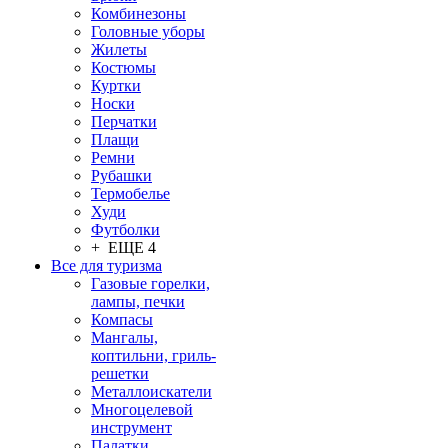
Комбинезоны
Головные уборы
Жилеты
Костюмы
Куртки
Носки
Перчатки
Плащи
Ремни
Рубашки
Термобелье
Худи
Футболки
+ ЕЩЕ 4
Все для туризма
Газовые горелки,
лампы, печки
Компасы
Мангалы,
коптильни, гриль-
решетки
Металлоискатели
Многоцелевой
инструмент
Палатки