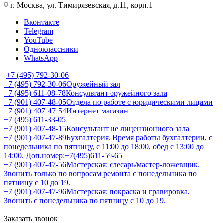
г. Москва, ул. Тимирязевская, д.11, корп.1
Вконтакте
Telegram
YouTube
Одноклассники
WhatsApp
+7 (495) 792-30-06
+7 (495) 792-30-06
Оружейный зал
+7 (495) 611-08-78
Консультант оружейного зала
+7 (901) 407-48-05
Отдела по работе с юридическими лицами
+7 (901) 407-47-54
Интернет магазин
+7 (495) 611-33-05
+7 (901) 407-48-15
Консультант не лицензионного зала
+7 (901) 407-47-89
Бухгалтерия. Время работы бухгалтерии, с
понедельника по пятницу, с 11:00 до 18:00, обед с 13:00 до
14:00. Доп.номер:+7(495)611-59-65
+7 (901) 407-47-56
Мастерская: слесарь/мастер-ложевщик.
Звонить только по вопросам ремонта с понедельника по
пятницу с 10 до 19.
+7 (901) 407-47-96
Мастерская: покраска и гравировка.
Звонить с понедельника по пятницу с 10 до 19.
Заказать звонок