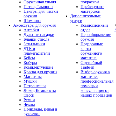
Оружейная химия
покраской
Патчи, Тампоны
Прейскурант
Центры для чистки
мастерской
оружия
Дополнительные
Шомпола
услуги
Аксессуары для оружия
Комиссионный
Антабки
отдел
Дульные насадки
Переоформление
Бланки ствола
оружия
Затыльники
Подарочные
ДТК и
карты
пламегасители
оружейного
Кейсы
магазина
Кобуры
Оружейный
Комплектующие
Trade-in
Краска для оружия
Выбор оружия в
Магазины
магазине:
Мушки
профессиональная
Патронташи
помощь и
Ложи, Комплекты
консультация от
шасси
наших продавцов
Ремни
Чехлы
Приклады, цевья и
рукоятки