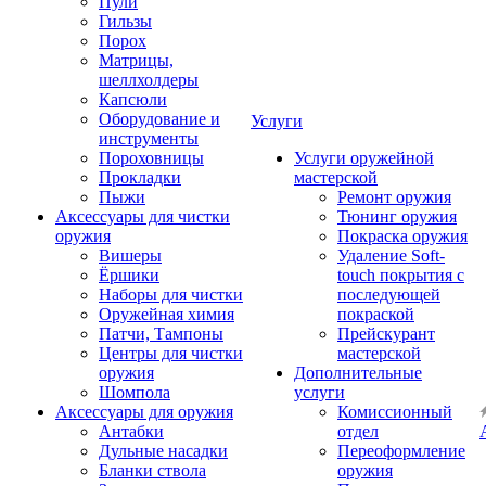
Пули
Гильзы
Порох
Матрицы,
шеллхолдеры
Капсюли
Оборудование и
Услуги
инструменты
Пороховницы
Услуги оружейной
Прокладки
мастерской
Пыжи
Ремонт оружия
Аксессуары для чистки
Тюнинг оружия
оружия
Покраска оружия
Вишеры
Удаление Soft-
Ёршики
touch покрытия с
Наборы для чистки
последующей
Оружейная химия
покраской
Патчи, Тампоны
Прейскурант
Центры для чистки
мастерской
оружия
Дополнительные
Шомпола
услуги
Аксессуары для оружия
Комиссионный
Антабки
отдел
Дульные насадки
Переоформление
Бланки ствола
оружия