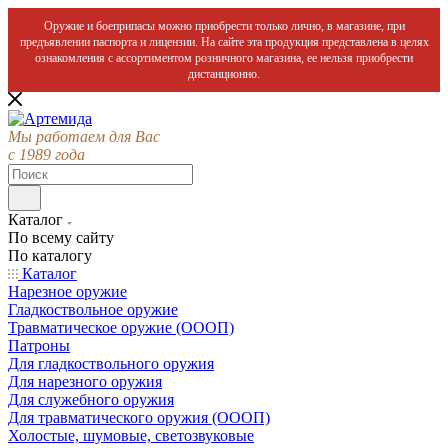
Оружие и боеприпасы можно приобрести только лично, в магазине, при
предъявлении паспорта и лицензии. На сайте эта продукция представлена в целях
ознакомления с ассортиментом розничного магазина, ее нельзя приобрести
дистанционно.
Мы работаем для Вас
с 1989 года
Каталог
По всему сайту
По каталогу
Каталог
Нарезное оружие
Гладкоствольное оружие
Травматическое оружие (ОООП)
Патроны
Для гладкоствольного оружия
Для нарезного оружия
Для служебного оружия
Для травматического оружия (ОООП)
Холостые, шумовые, светозвуковые