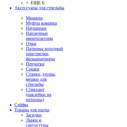
+ ЕЩЕ 6
Аксессуары для стрельбы
Мишени
Муфты коврики
Наушники
Наплечные
амортизаторы
Очки
Патроны холодной
пристрелки,
фальшпатроны
Перчатки
Сошки
Станки, упоры,
мешки для
стрельбы
Стикхант
(наклейки на
патроны)
Сейфы
Товары для охоты
Засидки
Лыжи и
снегоступы