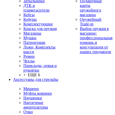
Затыльники
Подарочные
ДТК и
карты
пламегасители
оружейного
Кейсы
магазина
Кобуры
Оружейный
Комплектующие
Trade-in
Краска для оружия
Выбор оружия в
Магазины
магазине:
Мушки
профессиональная
Патронташи
помощь и
Ложи, Комплекты
консультация от
шасси
наших продавцов
Ремни
Чехлы
Приклады, цевья и
рукоятки
+ ЕЩЕ 6
Аксессуары для стрельбы
Мишени
Муфты коврики
Наушники
Наплечные
амортизаторы
Очки