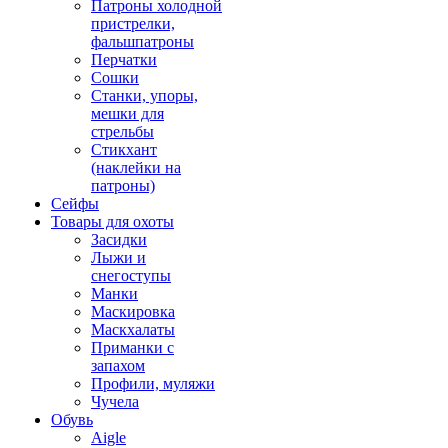
Патроны холодной
пристрелки,
фальшпатроны
Перчатки
Сошки
Станки, упоры,
мешки для
стрельбы
Стикхант
(наклейки на
патроны)
Сейфы
Товары для охоты
Засидки
Лыжи и
снегоступы
Манки
Маскировка
Маскхалаты
Приманки с
запахом
Профили, муляжи
Чучела
Обувь
Aigle