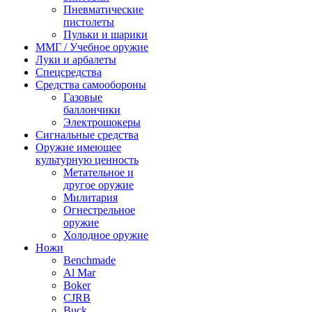
Пневматические
пистолеты
Пульки и шарики
ММГ / Учебное оружие
Луки и арбалеты
Спецсредства
Средства самообороны
Газовые
баллончики
Электрошокеры
Сигнальные средства
Оружие имеющее
культурную ценность
Метательное и
другое оружие
Милитария
Огнестрельное
оружие
Холодное оружие
Ножи
Benchmade
Al Mar
Boker
CJRB
Buck