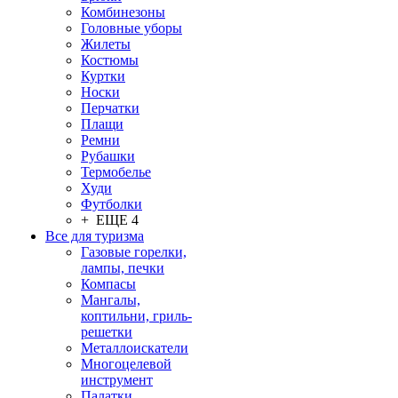
Комбинезоны
Головные уборы
Жилеты
Костюмы
Куртки
Носки
Перчатки
Плащи
Ремни
Рубашки
Термобелье
Худи
Футболки
+ ЕЩЕ 4
Все для туризма
Газовые горелки,
лампы, печки
Компасы
Мангалы,
коптильни, гриль-
решетки
Металлоискатели
Многоцелевой
инструмент
Палатки