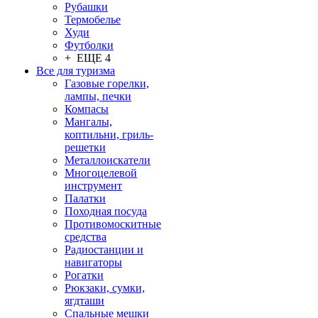
Рубашки
Термобелье
Худи
Футболки
+ ЕЩЕ 4
Все для туризма
Газовые горелки,
лампы, печки
Компасы
Мангалы,
коптильни, гриль-
решетки
Металлоискатели
Многоцелевой
инструмент
Палатки
Походная посуда
Противомоскитные
средства
Радиостанции и
навигаторы
Рогатки
Рюкзаки, сумки,
ягдташи
Спальные мешки