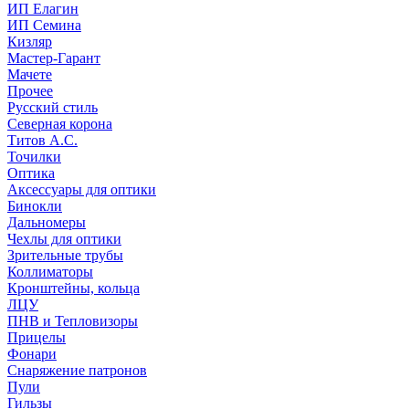
ИП Елагин
ИП Семина
Кизляр
Мастер-Гарант
Мачете
Прочее
Русский стиль
Северная корона
Титов А.С.
Точилки
Оптика
Аксессуары для оптики
Бинокли
Дальномеры
Чехлы для оптики
Зрительные трубы
Коллиматоры
Кронштейны, кольца
ЛЦУ
ПНВ и Тепловизоры
Прицелы
Фонари
Снаряжение патронов
Пули
Гильзы