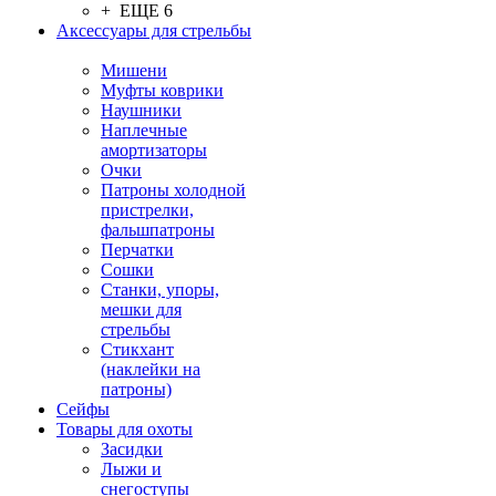
+ ЕЩЕ 6
Аксессуары для стрельбы
Мишени
Муфты коврики
Наушники
Наплечные
амортизаторы
Очки
Патроны холодной
пристрелки,
фальшпатроны
Перчатки
Сошки
Станки, упоры,
мешки для
стрельбы
Стикхант
(наклейки на
патроны)
Сейфы
Товары для охоты
Засидки
Лыжи и
снегоступы