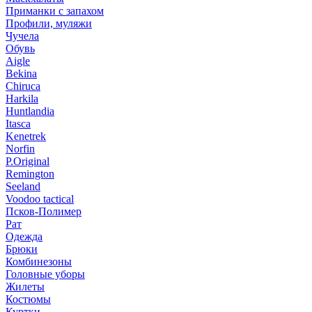
Приманки с запахом
Профили, муляжи
Чучела
Обувь
Aigle
Bekina
Chiruсa
Harkila
Huntlandia
Itasca
Kenetrek
Norfin
P.Original
Remington
Seeland
Voodoo tactical
Псков-Полимер
Рат
Одежда
Брюки
Комбинезоны
Головные уборы
Жилеты
Костюмы
Куртки