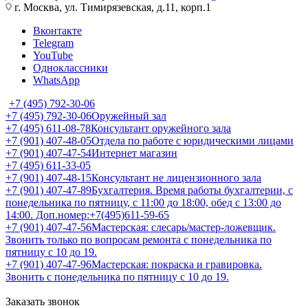
г. Москва, ул. Тимирязевская, д.11, корп.1
Вконтакте
Telegram
YouTube
Одноклассники
WhatsApp
+7 (495) 792-30-06
+7 (495) 792-30-06
Оружейный зал
+7 (495) 611-08-78
Консультант оружейного зала
+7 (901) 407-48-05
Отдела по работе с юридическими лицами
+7 (901) 407-47-54
Интернет магазин
+7 (495) 611-33-05
+7 (901) 407-48-15
Консультант не лицензионного зала
+7 (901) 407-47-89
Бухгалтерия. Время работы бухгалтерии, с
понедельника по пятницу, с 11:00 до 18:00, обед с 13:00 до
14:00. Доп.номер:+7(495)611-59-65
+7 (901) 407-47-56
Мастерская: слесарь/мастер-ложевщик.
Звонить только по вопросам ремонта с понедельника по
пятницу с 10 до 19.
+7 (901) 407-47-96
Мастерская: покраска и гравировка.
Звонить с понедельника по пятницу с 10 до 19.
Заказать звонок