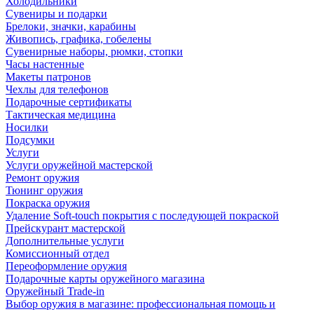
Холодильники
Сувениры и подарки
Брелоки, значки, карабины
Живопись, графика, гобелены
Сувенирные наборы, рюмки, стопки
Часы настенные
Макеты патронов
Чехлы для телефонов
Подарочные сертификаты
Тактическая медицина
Носилки
Подсумки
Услуги
Услуги оружейной мастерской
Ремонт оружия
Тюнинг оружия
Покраска оружия
Удаление Soft-touch покрытия с последующей покраской
Прейскурант мастерской
Дополнительные услуги
Комиссионный отдел
Переоформление оружия
Подарочные карты оружейного магазина
Оружейный Trade-in
Выбор оружия в магазине: профессиональная помощь и