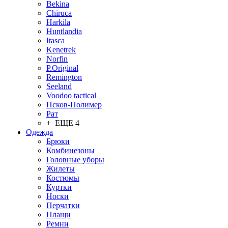
Bekina
Chiruсa
Harkila
Huntlandia
Itasca
Kenetrek
Norfin
P.Original
Remington
Seeland
Voodoo tactical
Псков-Полимер
Рат
+ ЕЩЕ 4
Одежда
Брюки
Комбинезоны
Головные уборы
Жилеты
Костюмы
Куртки
Носки
Перчатки
Плащи
Ремни