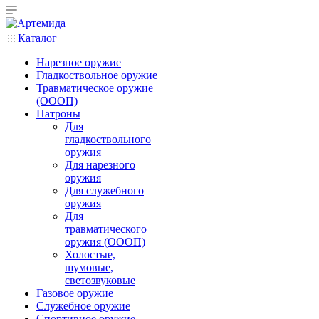
Каталог
Нарезное оружие
Гладкоствольное оружие
Травматическое оружие
(ОООП)
Патроны
Для
гладкоствольного
оружия
Для нарезного
оружия
Для служебного
оружия
Для
травматического
оружия (ОООП)
Холостые,
шумовые,
светозвуковые
Газовое оружие
Служебное оружие
Спортивное оружие