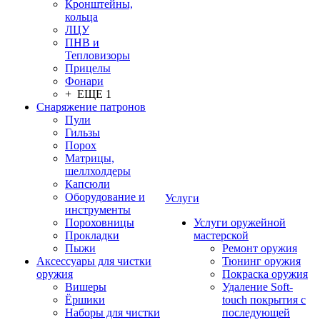
Кронштейны,
кольца
ЛЦУ
ПНВ и
Тепловизоры
Прицелы
Фонари
+ ЕЩЕ 1
Снаряжение патронов
Пули
Гильзы
Порох
Матрицы,
шеллхолдеры
Капсюли
Оборудование и
Услуги
инструменты
Пороховницы
Услуги оружейной
Прокладки
мастерской
Пыжи
Ремонт оружия
Аксессуары для чистки
Тюнинг оружия
оружия
Покраска оружия
Вишеры
Удаление Soft-
Ёршики
touch покрытия с
Наборы для чистки
последующей