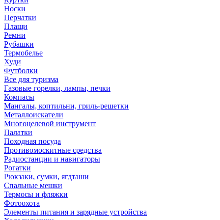
Носки
Перчатки
Плащи
Ремни
Рубашки
Термобелье
Худи
Футболки
Все для туризма
Газовые горелки, лампы, печки
Компасы
Мангалы, коптильни, гриль-решетки
Металлоискатели
Многоцелевой инструмент
Палатки
Походная посуда
Противомоскитные средства
Радиостанции и навигаторы
Рогатки
Рюкзаки, сумки, ягдташи
Спальные мешки
Термосы и фляжки
Фотоохота
Элементы питания и зарядные устройства