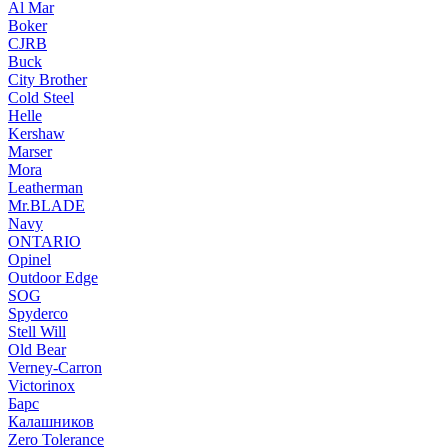
Al Mar
Boker
CJRB
Buck
City Brother
Cold Steel
Helle
Kershaw
Marser
Mora
Leatherman
Mr.BLADE
Navy
ONTARIO
Opinel
Outdoor Edge
SOG
Spyderco
Stell Will
Old Bear
Verney-Carron
Victorinox
Барс
Калашников
Zero Tolerance