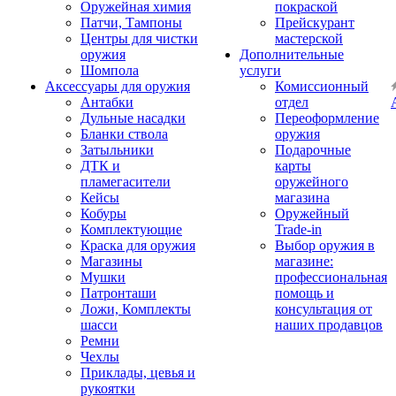
Оружейная химия
покраской
Патчи, Тампоны
Прейскурант
Центры для чистки
мастерской
оружия
Дополнительные
Шомпола
услуги
Аксессуары для оружия
Комиссионный
Антабки
отдел
Дульные насадки
Переоформление
Бланки ствола
оружия
Затыльники
Подарочные
ДТК и
карты
пламегасители
оружейного
Кейсы
магазина
Кобуры
Оружейный
Комплектующие
Trade-in
Краска для оружия
Выбор оружия в
Магазины
магазине:
Мушки
профессиональная
Патронташи
помощь и
Ложи, Комплекты
консультация от
шасси
наших продавцов
Ремни
Чехлы
Приклады, цевья и
рукоятки