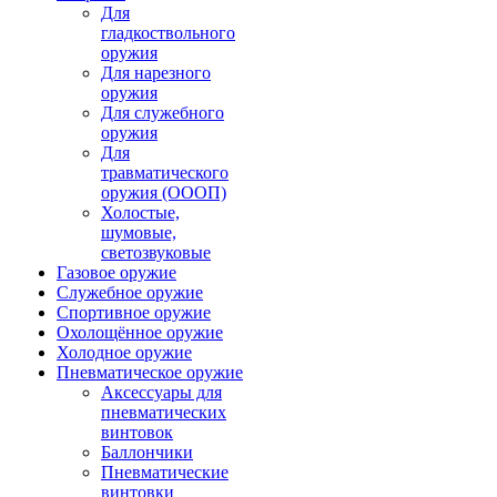
Для
гладкоствольного
оружия
Для нарезного
оружия
Для служебного
оружия
Для
травматического
оружия (ОООП)
Холостые,
шумовые,
светозвуковые
Газовое оружие
Служебное оружие
Спортивное оружие
Охолощённое оружие
Холодное оружие
Пневматическое оружие
Аксессуары для
пневматических
винтовок
Баллончики
Пневматические
винтовки