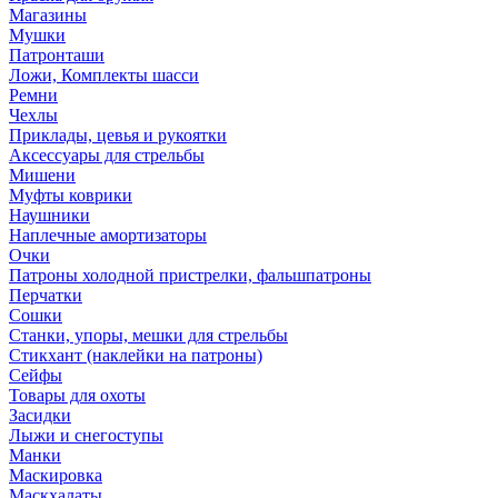
Магазины
Мушки
Патронташи
Ложи, Комплекты шасси
Ремни
Чехлы
Приклады, цевья и рукоятки
Аксессуары для стрельбы
Мишени
Муфты коврики
Наушники
Наплечные амортизаторы
Очки
Патроны холодной пристрелки, фальшпатроны
Перчатки
Сошки
Станки, упоры, мешки для стрельбы
Стикхант (наклейки на патроны)
Сейфы
Товары для охоты
Засидки
Лыжи и снегоступы
Манки
Маскировка
Маскхалаты