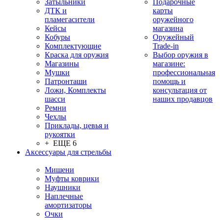
Затыльники
Подарочные
ДТК и
карты
пламегасители
оружейного
Кейсы
магазина
Кобуры
Оружейный
Комплектующие
Trade-in
Краска для оружия
Выбор оружия в
Магазины
магазине:
Мушки
профессиональная
Патронташи
помощь и
Ложи, Комплекты
консультация от
шасси
наших продавцов
Ремни
Чехлы
Приклады, цевья и
рукоятки
+ ЕЩЕ 6
Аксессуары для стрельбы
Мишени
Муфты коврики
Наушники
Наплечные
амортизаторы
Очки