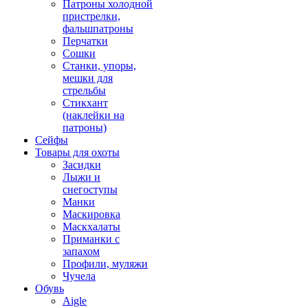
Патроны холодной
пристрелки,
фальшпатроны
Перчатки
Сошки
Станки, упоры,
мешки для
стрельбы
Стикхант
(наклейки на
патроны)
Сейфы
Товары для охоты
Засидки
Лыжи и
снегоступы
Манки
Маскировка
Маскхалаты
Приманки с
запахом
Профили, муляжи
Чучела
Обувь
Aigle