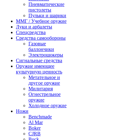
Пневматические
пистолеты
Пульки и шарики
ММГ / Учебное оружие
Луки и арбалеты
Спецсредства
Средства самообороны
Газовые
баллончики
Электрошокеры
Сигнальные средства
Оружие имеющее
культурную ценность
Метательное и
другое оружие
Милитария
Огнестрельное
оружие
Холодное оружие
Ножи
Benchmade
Al Mar
Boker
CJRB
Buck