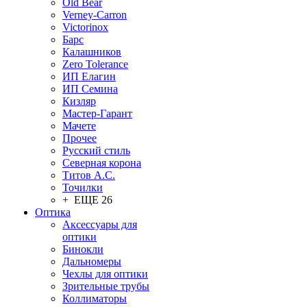
Old Bear
Verney-Carron
Victorinox
Барс
Калашников
Zero Tolerance
ИП Елагин
ИП Семина
Кизляр
Мастер-Гарант
Мачете
Прочее
Русский стиль
Северная корона
Титов А.С.
Точилки
+ ЕЩЕ 26
Оптика
Аксессуары для
оптики
Бинокли
Дальномеры
Чехлы для оптики
Зрительные трубы
Коллиматоры