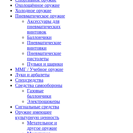
Охолощённое оружие
Холодное оружие
Пневматическое оружие
Аксессуары для
пневматических
винтовок
Баллончики
Пневматические
винтовки
Пневматические
пистолеты
Пульки и шарики
ММГ / Учебное оружие
Луки и арбалеты
Спецсредства
Средства самообороны
Газовые
баллончики
Электрошокеры
Сигнальные средства
Оружие имеющее
культурную ценность
Метательное и
другое оружие