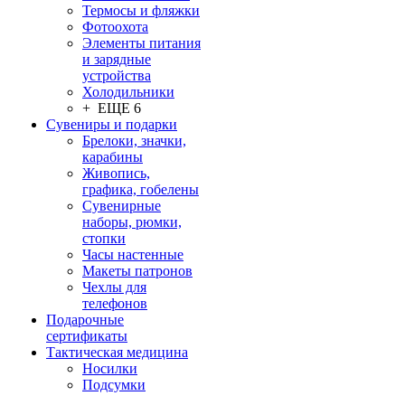
Термосы и фляжки
Фотоохота
Элементы питания
и зарядные
устройства
Холодильники
+ ЕЩЕ 6
Сувениры и подарки
Брелоки, значки,
карабины
Живопись,
графика, гобелены
Сувенирные
наборы, рюмки,
стопки
Часы настенные
Макеты патронов
Чехлы для
телефонов
Подарочные
сертификаты
Тактическая медицина
Носилки
Подсумки