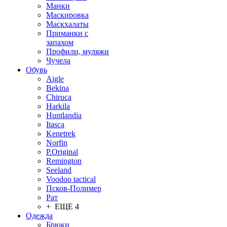
Манки
Маскировка
Маскхалаты
Приманки с
запахом
Профили, муляжи
Чучела
Обувь
Aigle
Bekina
Chiruсa
Harkila
Huntlandia
Itasca
Kenetrek
Norfin
P.Original
Remington
Seeland
Voodoo tactical
Псков-Полимер
Рат
+ ЕЩЕ 4
Одежда
Брюки