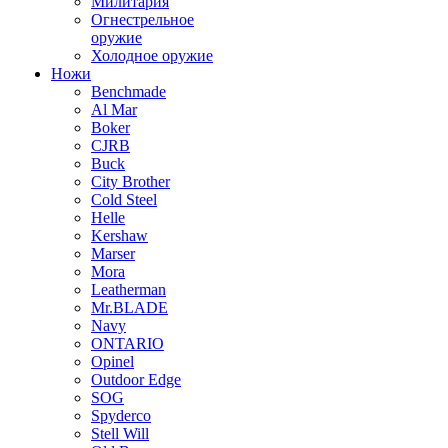
Милитария
Огнестрельное
оружие
Холодное оружие
Ножи
Benchmade
Al Mar
Boker
CJRB
Buck
City Brother
Cold Steel
Helle
Kershaw
Marser
Mora
Leatherman
Mr.BLADE
Navy
ONTARIO
Opinel
Outdoor Edge
SOG
Spyderco
Stell Will