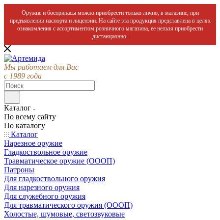
Оружие и боеприпасы можно приобрести только лично, в магазине, при
предъявлении паспорта и лицензии. На сайте эта продукция представлена в целях
ознакомления с ассортиментом розничного магазина, ее нельзя приобрести
дистанционно.
Мы работаем для Вас
с 1989 года
Каталог
По всему сайту
По каталогу
Каталог
Нарезное оружие
Гладкоствольное оружие
Травматическое оружие (ОООП)
Патроны
Для гладкоствольного оружия
Для нарезного оружия
Для служебного оружия
Для травматического оружия (ОООП)
Холостые, шумовые, светозвуковые