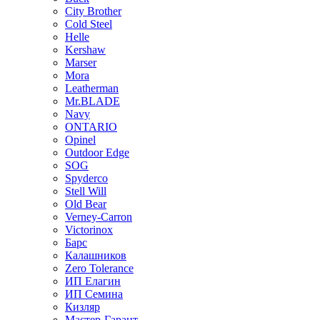
City Brother
Cold Steel
Helle
Kershaw
Marser
Mora
Leatherman
Mr.BLADE
Navy
ONTARIO
Opinel
Outdoor Edge
SOG
Spyderco
Stell Will
Old Bear
Verney-Carron
Victorinox
Барс
Калашников
Zero Tolerance
ИП Елагин
ИП Семина
Кизляр
Мастер-Гарант