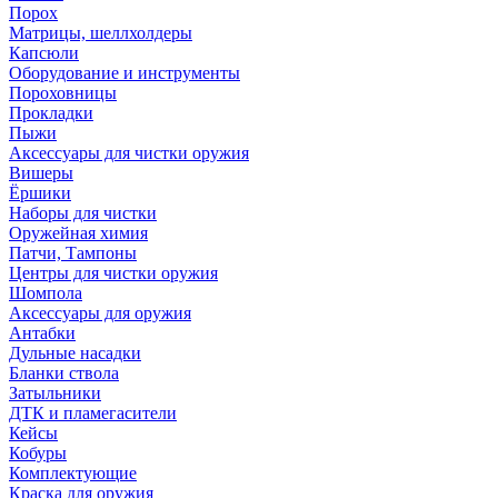
Порох
Матрицы, шеллхолдеры
Капсюли
Оборудование и инструменты
Пороховницы
Прокладки
Пыжи
Аксессуары для чистки оружия
Вишеры
Ёршики
Наборы для чистки
Оружейная химия
Патчи, Тампоны
Центры для чистки оружия
Шомпола
Аксессуары для оружия
Антабки
Дульные насадки
Бланки ствола
Затыльники
ДТК и пламегасители
Кейсы
Кобуры
Комплектующие
Краска для оружия