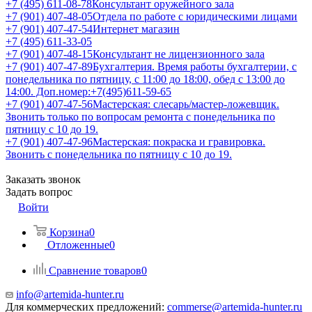
+7 (495) 611-08-78
Консультант оружейного зала
+7 (901) 407-48-05
Отдела по работе с юридическими лицами
+7 (901) 407-47-54
Интернет магазин
+7 (495) 611-33-05
+7 (901) 407-48-15
Консультант не лицензионного зала
+7 (901) 407-47-89
Бухгалтерия. Время работы бухгалтерии, с
понедельника по пятницу, с 11:00 до 18:00, обед с 13:00 до
14:00. Доп.номер:+7(495)611-59-65
+7 (901) 407-47-56
Мастерская: слесарь/мастер-ложевщик.
Звонить только по вопросам ремонта с понедельника по
пятницу с 10 до 19.
+7 (901) 407-47-96
Мастерская: покраска и гравировка.
Звонить с понедельника по пятницу с 10 до 19.
Заказать звонок
Задать вопрос
Войти
Корзина
0
Отложенные
0
Сравнение товаров
0
info@artemida-hunter.ru
Для коммерческих предложений:
commerse@artemida-hunter.ru