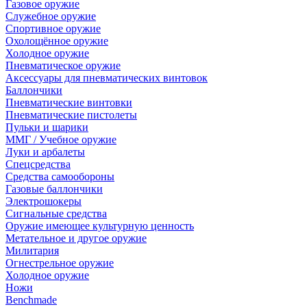
Газовое оружие
Служебное оружие
Спортивное оружие
Охолощённое оружие
Холодное оружие
Пневматическое оружие
Аксессуары для пневматических винтовок
Баллончики
Пневматические винтовки
Пневматические пистолеты
Пульки и шарики
ММГ / Учебное оружие
Луки и арбалеты
Спецсредства
Средства самообороны
Газовые баллончики
Электрошокеры
Сигнальные средства
Оружие имеющее культурную ценность
Метательное и другое оружие
Милитария
Огнестрельное оружие
Холодное оружие
Ножи
Benchmade