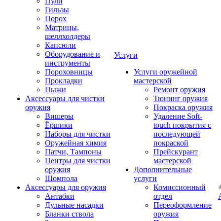
Пули
Гильзы
Порох
Матрицы,
шеллхолдеры
Капсюли
Оборудование и
Услуги
инструменты
Пороховницы
Услуги оружейной
Прокладки
мастерской
Пыжи
Ремонт оружия
Аксессуары для чистки
Тюнинг оружия
оружия
Покраска оружия
Вишеры
Удаление Soft-
Ёршики
touch покрытия с
Наборы для чистки
последующей
Оружейная химия
покраской
Патчи, Тампоны
Прейскурант
Центры для чистки
мастерской
оружия
Дополнительные
Шомпола
услуги
Аксессуары для оружия
Комиссионный
Антабки
отдел
Дульные насадки
Переоформление
Бланки ствола
оружия