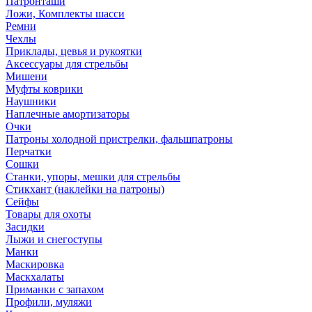
Патронташи
Ложи, Комплекты шасси
Ремни
Чехлы
Приклады, цевья и рукоятки
Аксессуары для стрельбы
Мишени
Муфты коврики
Наушники
Наплечные амортизаторы
Очки
Патроны холодной пристрелки, фальшпатроны
Перчатки
Сошки
Станки, упоры, мешки для стрельбы
Стикхант (наклейки на патроны)
Сейфы
Товары для охоты
Засидки
Лыжи и снегоступы
Манки
Маскировка
Маскхалаты
Приманки с запахом
Профили, муляжи