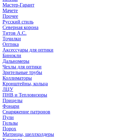
Мастер-Гарант
Мачете
Прочее
Русский стиль
Северная корона
Титов А.С.
Точилки
Оптика
Аксессуары для оптики
Бинокли
Дальномеры
Чехлы для оптики
Зрительные трубы
Коллиматоры
Кронштейны, кольца
ЛЦУ
ПНВ и Тепловизоры
Прицелы
Фонари
Снаряжение патронов
Пули
Гильзы
Порох
Матрицы, шеллхолдеры
Капсюли