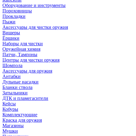
Оборудование и инструменты
Пороховницы
Прокладки
Пыжи
Аксессуары для чистки оружия
Вишеры
Ёршики
Наборы для чистки
Оружейная химия
Патчи, Тампоны
Центры для чистки оружия
Шомпола
Аксессуары для оружия
Антабки
Дульные насадки
Бланки ствола
Затыльники
ДТК и пламегасители
Кейсы
Кобуры
Комплектующие
Краска для оружия
Магазины
Мушки