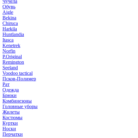
Чучела
Обувь
Aigle
Bekina
Chiruсa
Harkila
Huntlandia
Itasca
Kenetrek
Norfin
P.Original
Remington
Seeland
Voodoo tactical
Псков-Полимер
Рат
Одежда
Брюки
Комбинезоны
Головные уборы
Жилеты
Костюмы
Куртки
Носки
Перчатки