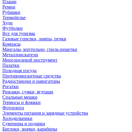
Плащи
Ремни
Рубашки
Термобелье
Худи
Футболки
Все для туризма
Газовые горелки, лампы, печки
Компасы
Мангалы, коптильни, гриль-решетки
Металлоискатели
Многоцелевой инструмент
Палатки
Походная посуда
Противомоскитные средства
Радиостанции и навигаторы
Рогатки
Рюкзаки, сумки, ягдташи
Спальные мешки
Термосы и фляжки
Фотоохота
Элементы питания и зарядные устройства
Холодильники
Сувениры и подарки
Брелоки, значки, карабины