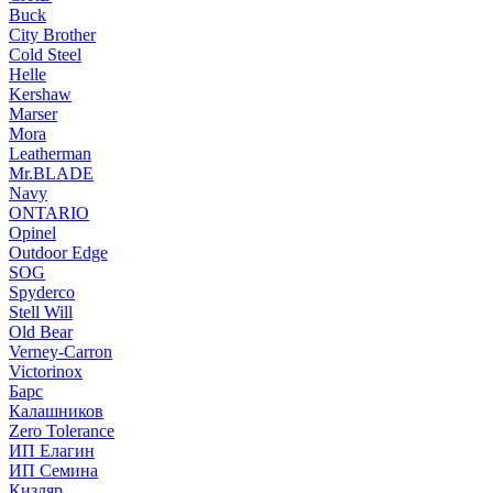
Buck
City Brother
Cold Steel
Helle
Kershaw
Marser
Mora
Leatherman
Mr.BLADE
Navy
ONTARIO
Opinel
Outdoor Edge
SOG
Spyderco
Stell Will
Old Bear
Verney-Carron
Victorinox
Барс
Калашников
Zero Tolerance
ИП Елагин
ИП Семина
Кизляр