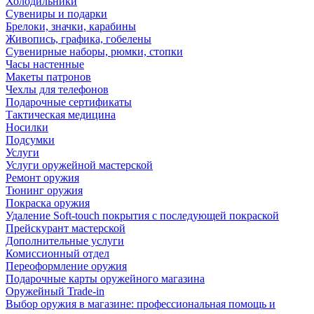
Холодильники
Сувениры и подарки
Брелоки, значки, карабины
Живопись, графика, гобелены
Сувенирные наборы, рюмки, стопки
Часы настенные
Макеты патронов
Чехлы для телефонов
Подарочные сертификаты
Тактическая медицина
Носилки
Подсумки
Услуги
Услуги оружейной мастерской
Ремонт оружия
Тюнинг оружия
Покраска оружия
Удаление Soft-touch покрытия с последующей покраской
Прейскурант мастерской
Дополнительные услуги
Комиссионный отдел
Переоформление оружия
Подарочные карты оружейного магазина
Оружейный Trade-in
Выбор оружия в магазине: профессиональная помощь и