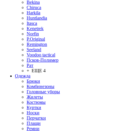
Bekina
Chiruсa
Harkila
Huntlandia
Itasca
Kenetrek
Norfin
P.Original
Remington
Seeland
Voodoo tactical
Псков-Полимер
Рат
+ ЕЩЕ 4
Одежда
Брюки
Комбинезоны
Головные уборы
Жилеты
Костюмы
Куртки
Носки
Перчатки
Плащи
Ремни