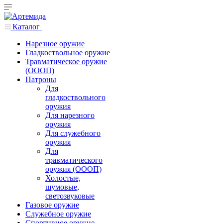
Каталог
Нарезное оружие
Гладкоствольное оружие
Травматическое оружие
(ОООП)
Патроны
Для
гладкоствольного
оружия
Для нарезного
оружия
Для служебного
оружия
Для
травматического
оружия (ОООП)
Холостые,
шумовые,
светозвуковые
Газовое оружие
Служебное оружие
Спортивное оружие