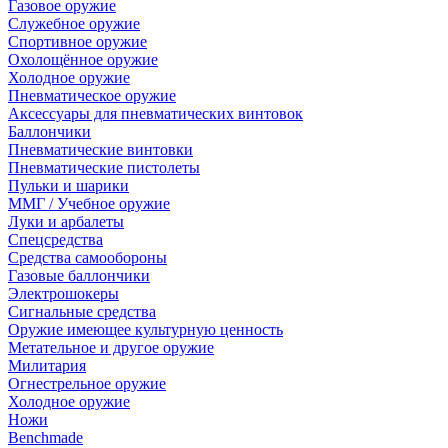
Газовое оружие
Служебное оружие
Спортивное оружие
Охолощённое оружие
Холодное оружие
Пневматическое оружие
Аксессуары для пневматических винтовок
Баллончики
Пневматические винтовки
Пневматические пистолеты
Пульки и шарики
ММГ / Учебное оружие
Луки и арбалеты
Спецсредства
Средства самообороны
Газовые баллончики
Электрошокеры
Сигнальные средства
Оружие имеющее культурную ценность
Метательное и другое оружие
Милитария
Огнестрельное оружие
Холодное оружие
Ножи
Benchmade