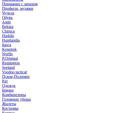
Приманки с запахом
Профили, муляжи
Чучела
Обувь
Aigle
Bekina
Chiruсa
Harkila
Huntlandia
Itasca
Kenetrek
Norfin
P.Original
Remington
Seeland
Voodoo tactical
Псков-Полимер
Рат
Одежда
Брюки
Комбинезоны
Головные уборы
Жилеты
Костюмы
Куртки