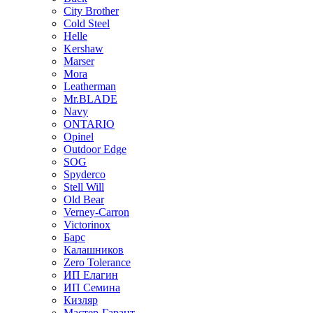
City Brother
Cold Steel
Helle
Kershaw
Marser
Mora
Leatherman
Mr.BLADE
Navy
ONTARIO
Opinel
Outdoor Edge
SOG
Spyderco
Stell Will
Old Bear
Verney-Carron
Victorinox
Барс
Калашников
Zero Tolerance
ИП Елагин
ИП Семина
Кизляр
Мастер-Гарант