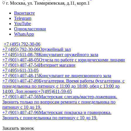
г. Москва, ул. Тимирязевская, д.11, корп.1
Вконтакте
Telegram
YouTube
Одноклассники
WhatsApp
+7 (495) 792-30-06
+7 (495) 792-30-06
Оружейный зал
+7 (495) 611-08-78
Консультант оружейного зала
+7 (901) 407-48-05
Отдела по работе с юридическими лицами
+7 (901) 407-47-54
Интернет магазин
+7 (495) 611-33-05
+7 (901) 407-48-15
Консультант не лицензионного зала
+7 (901) 407-47-89
Бухгалтерия. Время работы бухгалтерии, с
понедельника по пятницу, с 11:00 до 18:00, обед с 13:00 до
14:00. Доп.номер:+7(495)611-59-65
+7 (901) 407-47-56
Мастерская: слесарь/мастер-ложевщик.
Звонить только по вопросам ремонта с понедельника по
пятницу с 10 до 19.
+7 (901) 407-47-96
Мастерская: покраска и гравировка.
Звонить с понедельника по пятницу с 10 до 19.
Заказать звонок