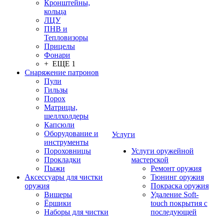
Кронштейны,
кольца
ЛЦУ
ПНВ и
Тепловизоры
Прицелы
Фонари
+ ЕЩЕ 1
Снаряжение патронов
Пули
Гильзы
Порох
Матрицы,
шеллхолдеры
Капсюли
Оборудование и
Услуги
инструменты
Пороховницы
Услуги оружейной
Прокладки
мастерской
Пыжи
Ремонт оружия
Аксессуары для чистки
Тюнинг оружия
оружия
Покраска оружия
Вишеры
Удаление Soft-
Ёршики
touch покрытия с
Наборы для чистки
последующей