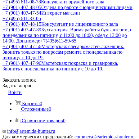
+7 (495) 611-08-78
Консультант оружейного зала
+7 (901) 407-48-05
Отдела по работе с юридическими лицами
+7 (901) 407-47-54
Интернет магазин
+7 (495) 611-33-05
+7 (901) 407-48-15
Консультант не лицензионного зала
+7 (901) 407-47-89
Бухгалтерия. Время работы бухгалтерии, с
понедельника по пятницу, с 11:00 до 18:00, обед с 13:00 до
14:00. Доп.номер:+7(495)611-59-65
+7 (901) 407-47-56
Мастерская: слесарь/мастер-ложевщик.
Звонить только по вопросам ремонта с понедельника по
пятницу с 10 до 19.
+7 (901) 407-47-96
Мастерская: покраска и гравировка.
Звонить с понедельника по пятницу с 10 до 19.
Заказать звонок
Задать вопрос
Войти
Корзина
0
Отложенные
0
Сравнение товаров
0
info@artemida-hunter.ru
Для коммерческих предложений:
commerse@artemida-hunter.ru