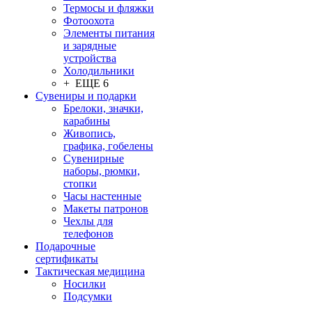
Термосы и фляжки
Фотоохота
Элементы питания
и зарядные
устройства
Холодильники
+ ЕЩЕ 6
Сувениры и подарки
Брелоки, значки,
карабины
Живопись,
графика, гобелены
Сувенирные
наборы, рюмки,
стопки
Часы настенные
Макеты патронов
Чехлы для
телефонов
Подарочные
сертификаты
Тактическая медицина
Носилки
Подсумки