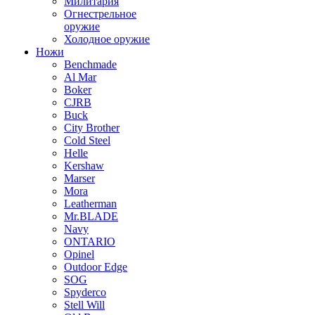
Милитария
Огнестрельное
оружие
Холодное оружие
Ножи
Benchmade
Al Mar
Boker
CJRB
Buck
City Brother
Cold Steel
Helle
Kershaw
Marser
Mora
Leatherman
Mr.BLADE
Navy
ONTARIO
Opinel
Outdoor Edge
SOG
Spyderco
Stell Will