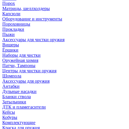
Порох
Матрицы, шеллхолдеры
Капсюли
Оборудование и инструменты
Пороховницы
Прокладки
Пыжи
Аксессуары для чистки оружия
Вишеры
Ёршики
Наборы для чистки
Оружейная химия
Патчи, Тампоны
Центры для чистки оружия
Шомпола
Аксессуары для оружия
Антабки
Дульные насадки
Бланки ствола
Затыльники
ДТК и пламегасители
Кейсы
Кобуры
Комплектующие
Краска для оружия