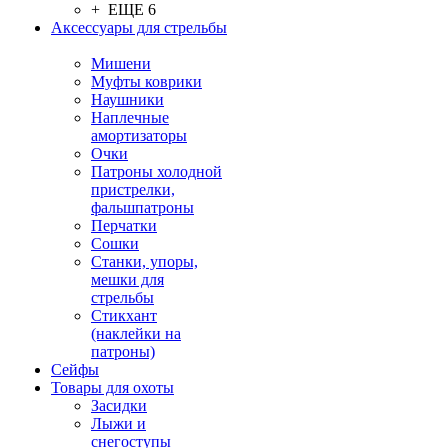
+ ЕЩЕ 6
Аксессуары для стрельбы
Мишени
Муфты коврики
Наушники
Наплечные
амортизаторы
Очки
Патроны холодной
пристрелки,
фальшпатроны
Перчатки
Сошки
Станки, упоры,
мешки для
стрельбы
Стикхант
(наклейки на
патроны)
Сейфы
Товары для охоты
Засидки
Лыжи и
снегоступы