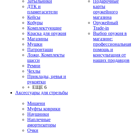
Затыльники
Подарочные
ДТК и
карты
пламегасители
оружейного
Кейсы
магазина
Кобуры
Оружейный
Комплектующие
Trade-in
Краска для оружия
Выбор оружия в
Магазины
магазине:
Мушки
профессиональная
Патронташи
помощь и
Ложи, Комплекты
консультация от
шасси
наших продавцов
Ремни
Чехлы
Приклады, цевья и
рукоятки
+ ЕЩЕ 6
Аксессуары для стрельбы
Мишени
Муфты коврики
Наушники
Наплечные
амортизаторы
Очки