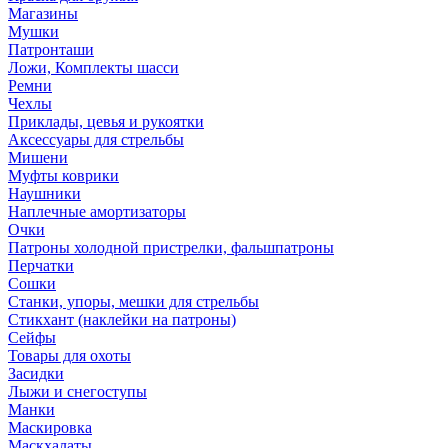
Магазины
Мушки
Патронташи
Ложи, Комплекты шасси
Ремни
Чехлы
Приклады, цевья и рукоятки
Аксессуары для стрельбы
Мишени
Муфты коврики
Наушники
Наплечные амортизаторы
Очки
Патроны холодной пристрелки, фальшпатроны
Перчатки
Сошки
Станки, упоры, мешки для стрельбы
Стикхант (наклейки на патроны)
Сейфы
Товары для охоты
Засидки
Лыжи и снегоступы
Манки
Маскировка
Маскхалаты