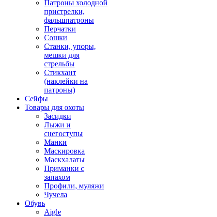
Патроны холодной
пристрелки,
фальшпатроны
Перчатки
Сошки
Станки, упоры,
мешки для
стрельбы
Стикхант
(наклейки на
патроны)
Сейфы
Товары для охоты
Засидки
Лыжи и
снегоступы
Манки
Маскировка
Маскхалаты
Приманки с
запахом
Профили, муляжи
Чучела
Обувь
Aigle