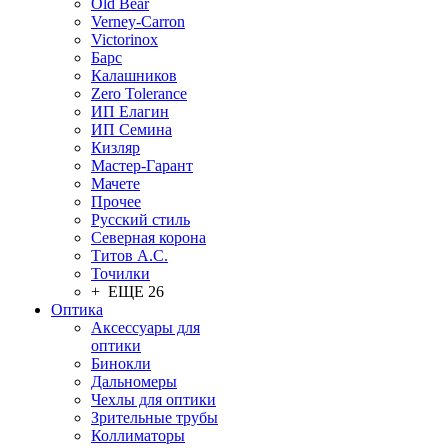
Old Bear
Verney-Carron
Victorinox
Барс
Калашников
Zero Tolerance
ИП Елагин
ИП Семина
Кизляр
Мастер-Гарант
Мачете
Прочее
Русский стиль
Северная корона
Титов А.С.
Точилки
+ ЕЩЕ 26
Оптика
Аксессуары для
оптики
Бинокли
Дальномеры
Чехлы для оптики
Зрительные трубы
Коллиматоры