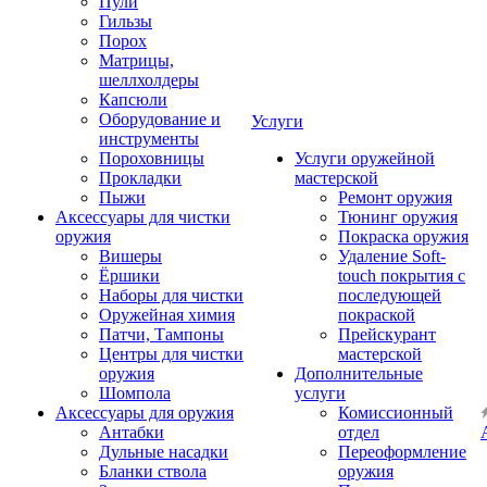
Пули
Гильзы
Порох
Матрицы,
шеллхолдеры
Капсюли
Оборудование и
Услуги
инструменты
Пороховницы
Услуги оружейной
Прокладки
мастерской
Пыжи
Ремонт оружия
Аксессуары для чистки
Тюнинг оружия
оружия
Покраска оружия
Вишеры
Удаление Soft-
Ёршики
touch покрытия с
Наборы для чистки
последующей
Оружейная химия
покраской
Патчи, Тампоны
Прейскурант
Центры для чистки
мастерской
оружия
Дополнительные
Шомпола
услуги
Аксессуары для оружия
Комиссионный
Антабки
отдел
Дульные насадки
Переоформление
Бланки ствола
оружия