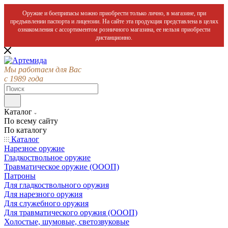
Оружие и боеприпасы можно приобрести только лично, в магазине, при
предъявлении паспорта и лицензии. На сайте эта продукция представлена в целях
ознакомления с ассортиментом розничного магазина, ее нельзя приобрести
дистанционно.
Мы работаем для Вас
с 1989 года
Каталог
По всему сайту
По каталогу
Каталог
Нарезное оружие
Гладкоствольное оружие
Травматическое оружие (ОООП)
Патроны
Для гладкоствольного оружия
Для нарезного оружия
Для служебного оружия
Для травматического оружия (ОООП)
Холостые, шумовые, светозвуковые