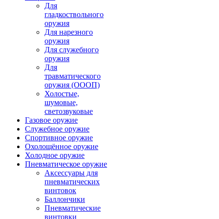
Для
гладкоствольного
оружия
Для нарезного
оружия
Для служебного
оружия
Для
травматического
оружия (ОООП)
Холостые,
шумовые,
светозвуковые
Газовое оружие
Служебное оружие
Спортивное оружие
Охолощённое оружие
Холодное оружие
Пневматическое оружие
Аксессуары для
пневматических
винтовок
Баллончики
Пневматические
винтовки