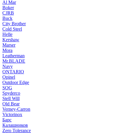
Al Mar
Boker
CJRB
Buck
City Brother
Cold Steel
Helle
Kershaw
Marser
Mora
Leatherman
Mr.BLADE
Navy
ONTARIO
Opinel
Outdoor Edge
SOG
Spyderco
Stell Will
Old Bear
Verney-Carron
Victorinox
Барс
Калашников
Zero Tolerance