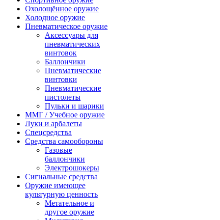
Охолощённое оружие
Холодное оружие
Пневматическое оружие
Аксессуары для
пневматических
винтовок
Баллончики
Пневматические
винтовки
Пневматические
пистолеты
Пульки и шарики
ММГ / Учебное оружие
Луки и арбалеты
Спецсредства
Средства самообороны
Газовые
баллончики
Электрошокеры
Сигнальные средства
Оружие имеющее
культурную ценность
Метательное и
другое оружие