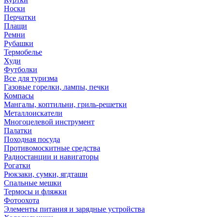
Носки
Перчатки
Плащи
Ремни
Рубашки
Термобелье
Худи
Футболки
Все для туризма
Газовые горелки, лампы, печки
Компасы
Мангалы, коптильни, гриль-решетки
Металлоискатели
Многоцелевой инструмент
Палатки
Походная посуда
Противомоскитные средства
Радиостанции и навигаторы
Рогатки
Рюкзаки, сумки, ягдташи
Спальные мешки
Термосы и фляжки
Фотоохота
Элементы питания и зарядные устройства