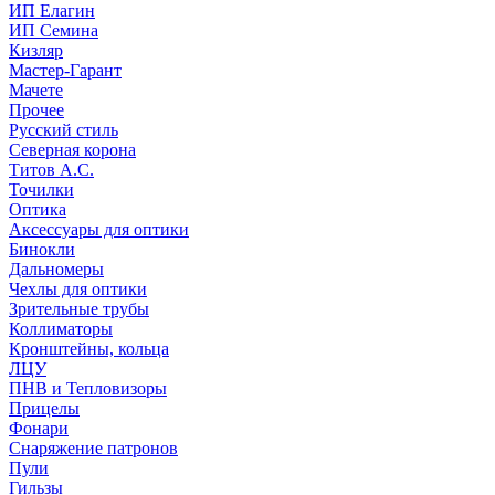
ИП Елагин
ИП Семина
Кизляр
Мастер-Гарант
Мачете
Прочее
Русский стиль
Северная корона
Титов А.С.
Точилки
Оптика
Аксессуары для оптики
Бинокли
Дальномеры
Чехлы для оптики
Зрительные трубы
Коллиматоры
Кронштейны, кольца
ЛЦУ
ПНВ и Тепловизоры
Прицелы
Фонари
Снаряжение патронов
Пули
Гильзы