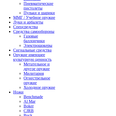
Пневматические
пистолеты
Пульки и шарики
ММГ / Учебное оружие
Луки и арбалеты
Спецсредства
Средства самообороны
Газовые
баллончики
Электрошокеры
Сигнальные средства
Оружие имеющее
культурную ценность
Метательное и
другое оружие
Милитария
Огнестрельное
оружие
Холодное оружие
Ножи
Benchmade
Al Mar
Boker
CJRB
Buck