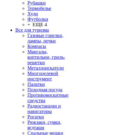
Рубашки
Термобелье
Худи
Футболки
+ ЕЩЕ 4
Все для туризма
Газовые горелки,
лампы, печки
Компасы
Мангалы,
коптильни, гриль-
решетки
Металлоискатели
Многоцелевой
инструмент
Палатки
Походная посуда
Противомоскитные
средства
Радиостанции и
навигаторы
Рогатки
Рюкзаки, сумки,
ягдташи
Спальные мешки