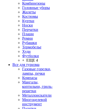
Комбинезоны
Головные уборы
Жилеты
Костюмы
Куртки
Носки
Перчатки
Плащи
Ремни
Рубашки
Термобелье
Худи
Футболки
+ ЕЩЕ 4
Все для туризма
Газовые горелки,
лампы, печки
Компасы
Мангалы,
коптильни, гриль-
решетки
Металлоискатели
Многоцелевой
инструмент
Палатки