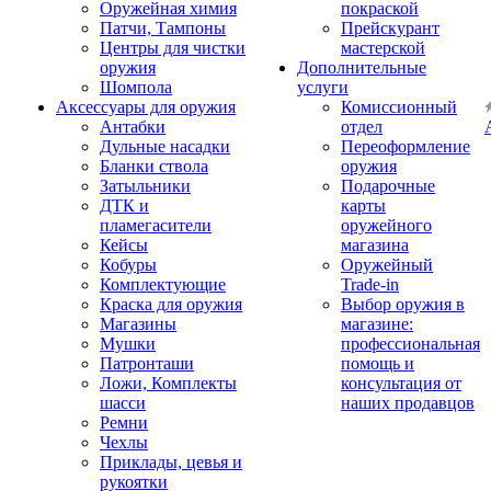
Оружейная химия
покраской
Патчи, Тампоны
Прейскурант
Центры для чистки
мастерской
оружия
Дополнительные
Шомпола
услуги
Аксессуары для оружия
Комиссионный
Антабки
отдел
Дульные насадки
Переоформление
Бланки ствола
оружия
Затыльники
Подарочные
ДТК и
карты
пламегасители
оружейного
Кейсы
магазина
Кобуры
Оружейный
Комплектующие
Trade-in
Краска для оружия
Выбор оружия в
Магазины
магазине:
Мушки
профессиональная
Патронташи
помощь и
Ложи, Комплекты
консультация от
шасси
наших продавцов
Ремни
Чехлы
Приклады, цевья и
рукоятки