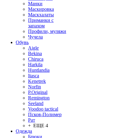
Манки
Маскировка
Маскхалаты
Приманки с
запахом
Профили, муляжи
Чучела
Обувь
Aigle
Bekina
Chiruсa
Harkila
Huntlandia
Itasca
Kenetrek
Norfin
P.Original
Remington
Seeland
Voodoo tactical
Псков-Полимер
Рат
+ ЕЩЕ 4
Одежда
Брюки