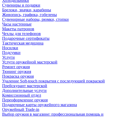
Холодильники
Сувениры и подарки
Брелоки, значки, карабины
Живопись, графика, гобелены
Сувенирные наборы, рюмки, стопки
Часы настенные
Макеты патронов
Чехлы для телефонов
Подарочные сертификаты
Тактическая медицина
Носилки
Подсумки
Услуги
Услуги оружейной мастерской
Ремонт оружия
Тюнинг оружия
Покраска оружия
Удаление Soft-touch покрытия с последующей покраской
Прейскурант мастерской
Дополнительные услуги
Комиссионный отдел
Переоформление оружия
Подарочные карты оружейного магазина
Оружейный Trade-in
Выбор оружия в магазине: профессиональная помощь и