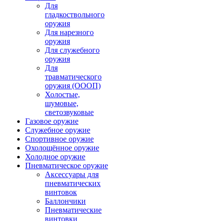
Для
гладкоствольного
оружия
Для нарезного
оружия
Для служебного
оружия
Для
травматического
оружия (ОООП)
Холостые,
шумовые,
светозвуковые
Газовое оружие
Служебное оружие
Спортивное оружие
Охолощённое оружие
Холодное оружие
Пневматическое оружие
Аксессуары для
пневматических
винтовок
Баллончики
Пневматические
винтовки