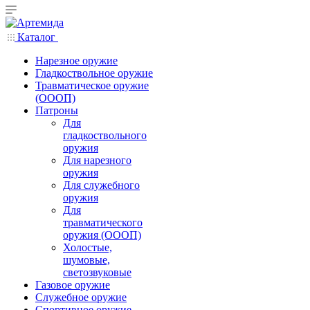
Каталог
Нарезное оружие
Гладкоствольное оружие
Травматическое оружие
(ОООП)
Патроны
Для
гладкоствольного
оружия
Для нарезного
оружия
Для служебного
оружия
Для
травматического
оружия (ОООП)
Холостые,
шумовые,
светозвуковые
Газовое оружие
Служебное оружие
Спортивное оружие