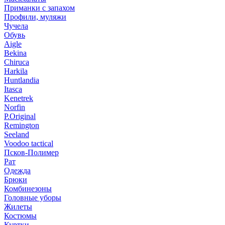
Приманки с запахом
Профили, муляжи
Чучела
Обувь
Aigle
Bekina
Chiruсa
Harkila
Huntlandia
Itasca
Kenetrek
Norfin
P.Original
Remington
Seeland
Voodoo tactical
Псков-Полимер
Рат
Одежда
Брюки
Комбинезоны
Головные уборы
Жилеты
Костюмы
Куртки