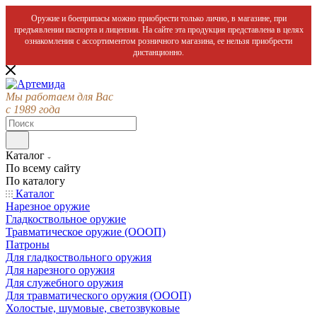
Оружие и боеприпасы можно приобрести только лично, в магазине, при
предъявлении паспорта и лицензии. На сайте эта продукция представлена в целях
ознакомления с ассортиментом розничного магазина, ее нельзя приобрести
дистанционно.
Мы работаем для Вас
с 1989 года
Каталог
По всему сайту
По каталогу
Каталог
Нарезное оружие
Гладкоствольное оружие
Травматическое оружие (ОООП)
Патроны
Для гладкоствольного оружия
Для нарезного оружия
Для служебного оружия
Для травматического оружия (ОООП)
Холостые, шумовые, светозвуковые