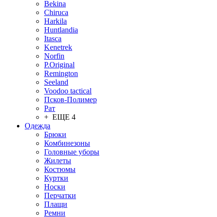
Bekina
Chiruсa
Harkila
Huntlandia
Itasca
Kenetrek
Norfin
P.Original
Remington
Seeland
Voodoo tactical
Псков-Полимер
Рат
+ ЕЩЕ 4
Одежда
Брюки
Комбинезоны
Головные уборы
Жилеты
Костюмы
Куртки
Носки
Перчатки
Плащи
Ремни