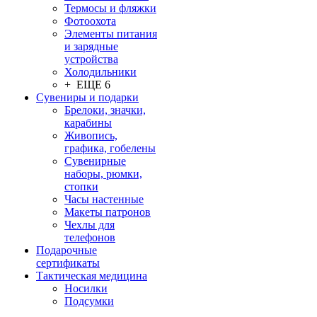
Термосы и фляжки
Фотоохота
Элементы питания
и зарядные
устройства
Холодильники
+ ЕЩЕ 6
Сувениры и подарки
Брелоки, значки,
карабины
Живопись,
графика, гобелены
Сувенирные
наборы, рюмки,
стопки
Часы настенные
Макеты патронов
Чехлы для
телефонов
Подарочные
сертификаты
Тактическая медицина
Носилки
Подсумки