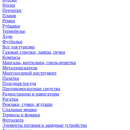
Носки
Перчатки
Плащи
Ремни
Рубашки
Термобелье
Худи
Футболки
Все для туризма
Газовые горелки, лампы, печки
Компасы
Мангалы, коптильни, гриль-решетки
Металлоискатели
Многоцелевой инструмент
Палатки
Походная посуда
Противомоскитные средства
Радиостанции и навигаторы
Рогатки
Рюкзаки, сумки, ягдташи
Спальные мешки
Термосы и фляжки
Фотоохота
Элементы питания и зарядные устройства