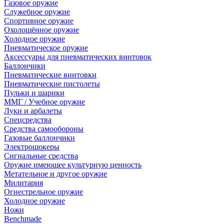
Газовое оружие
Служебное оружие
Спортивное оружие
Охолощённое оружие
Холодное оружие
Пневматическое оружие
Аксессуары для пневматических винтовок
Баллончики
Пневматические винтовки
Пневматические пистолеты
Пульки и шарики
ММГ / Учебное оружие
Луки и арбалеты
Спецсредства
Средства самообороны
Газовые баллончики
Электрошокеры
Сигнальные средства
Оружие имеющее культурную ценность
Метательное и другое оружие
Милитария
Огнестрельное оружие
Холодное оружие
Ножи
Benchmade