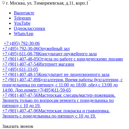
г. Москва, ул. Тимирязевская, д.11, корп.1
Вконтакте
Telegram
YouTube
Одноклассники
WhatsApp
+7 (495) 792-30-06
+7 (495) 792-30-06
Оружейный зал
+7 (495) 611-08-78
Консультант оружейного зала
+7 (901) 407-48-05
Отдела по работе с юридическими лицами
+7 (901) 407-47-54
Интернет магазин
+7 (495) 611-33-05
+7 (901) 407-48-15
Консультант не лицензионного зала
+7 (901) 407-47-89
Бухгалтерия. Время работы бухгалтерии, с
понедельника по пятницу, с 11:00 до 18:00, обед с 13:00 до
14:00. Доп.номер:+7(495)611-59-65
+7 (901) 407-47-56
Мастерская: слесарь/мастер-ложевщик.
Звонить только по вопросам ремонта с понедельника по
пятницу с 10 до 19.
+7 (901) 407-47-96
Мастерская: покраска и гравировка.
Звонить с понедельника по пятницу с 10 до 19.
Заказать звонок