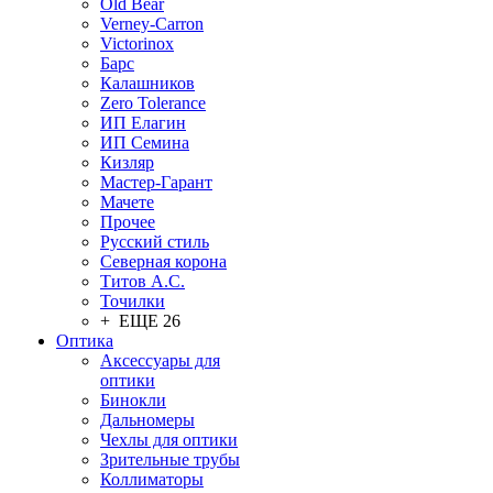
Old Bear
Verney-Carron
Victorinox
Барс
Калашников
Zero Tolerance
ИП Елагин
ИП Семина
Кизляр
Мастер-Гарант
Мачете
Прочее
Русский стиль
Северная корона
Титов А.С.
Точилки
+ ЕЩЕ 26
Оптика
Аксессуары для
оптики
Бинокли
Дальномеры
Чехлы для оптики
Зрительные трубы
Коллиматоры