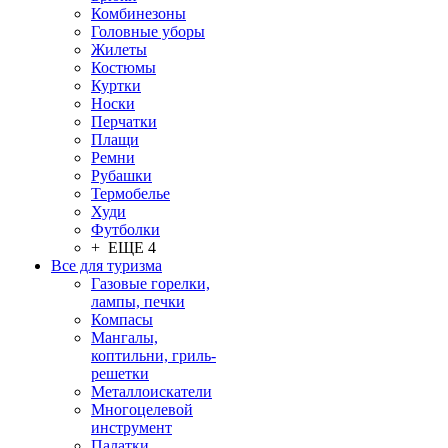
Комбинезоны
Головные уборы
Жилеты
Костюмы
Куртки
Носки
Перчатки
Плащи
Ремни
Рубашки
Термобелье
Худи
Футболки
+ ЕЩЕ 4
Все для туризма
Газовые горелки,
лампы, печки
Компасы
Мангалы,
коптильни, гриль-
решетки
Металлоискатели
Многоцелевой
инструмент
Палатки