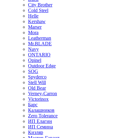
City Brother
Cold Steel
Helle
Kershaw
Marser
Mora
Leatherman
Mr.BLADE
Navy
ONTARIO
Opinel
Outdoor Edge
SOG
Spyderco
Stell Will
Old Bear
Verney-Carron
Victorinox
Барс
Калашников
Zero Tolerance
ИП Елагин
ИП Семина
Кизляр
Мастер-Гарант