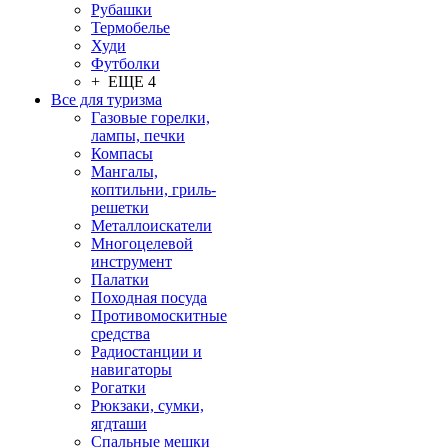
Рубашки
Термобелье
Худи
Футболки
+ ЕЩЕ 4
Все для туризма
Газовые горелки,
лампы, печки
Компасы
Мангалы,
коптильни, гриль-
решетки
Металлоискатели
Многоцелевой
инструмент
Палатки
Походная посуда
Противомоскитные
средства
Радиостанции и
навигаторы
Рогатки
Рюкзаки, сумки,
ягдташи
Спальные мешки