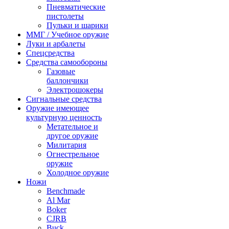
Пневматические
пистолеты
Пульки и шарики
ММГ / Учебное оружие
Луки и арбалеты
Спецсредства
Средства самообороны
Газовые
баллончики
Электрошокеры
Сигнальные средства
Оружие имеющее
культурную ценность
Метательное и
другое оружие
Милитария
Огнестрельное
оружие
Холодное оружие
Ножи
Benchmade
Al Mar
Boker
CJRB
Buck