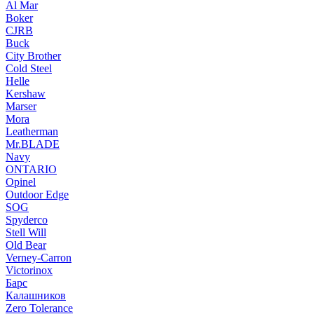
Al Mar
Boker
CJRB
Buck
City Brother
Cold Steel
Helle
Kershaw
Marser
Mora
Leatherman
Mr.BLADE
Navy
ONTARIO
Opinel
Outdoor Edge
SOG
Spyderco
Stell Will
Old Bear
Verney-Carron
Victorinox
Барс
Калашников
Zero Tolerance