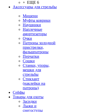
+ ЕЩЕ 6
Аксессуары для стрельбы
Мишени
Муфты коврики
Наушники
Наплечные
амортизаторы
Очки
Патроны холодной
пристрелки,
фальшпатроны
Перчатки
Сошки
Станки, упоры,
мешки для
стрельбы
Стикхант
(наклейки на
патроны)
Сейфы
Товары для охоты
Засидки
Лыжи и
снегоступы