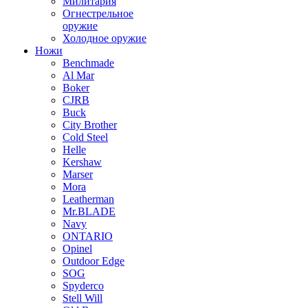
Милитария
Огнестрельное
оружие
Холодное оружие
Ножи
Benchmade
Al Mar
Boker
CJRB
Buck
City Brother
Cold Steel
Helle
Kershaw
Marser
Mora
Leatherman
Mr.BLADE
Navy
ONTARIO
Opinel
Outdoor Edge
SOG
Spyderco
Stell Will