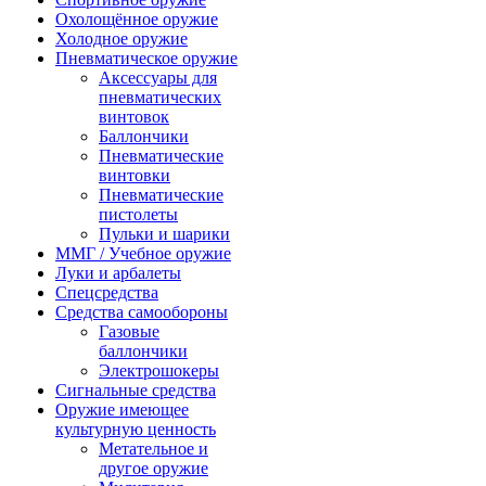
Охолощённое оружие
Холодное оружие
Пневматическое оружие
Аксессуары для
пневматических
винтовок
Баллончики
Пневматические
винтовки
Пневматические
пистолеты
Пульки и шарики
ММГ / Учебное оружие
Луки и арбалеты
Спецсредства
Средства самообороны
Газовые
баллончики
Электрошокеры
Сигнальные средства
Оружие имеющее
культурную ценность
Метательное и
другое оружие