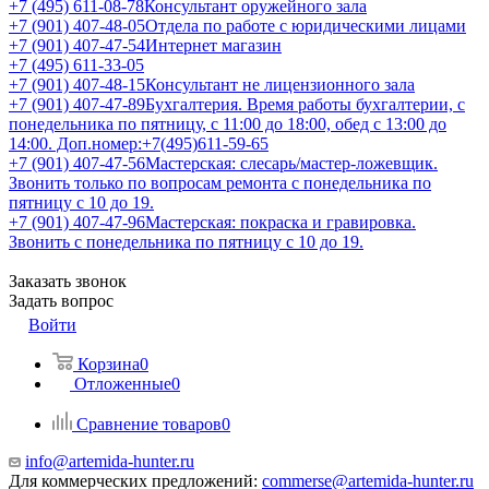
+7 (495) 611-08-78
Консультант оружейного зала
+7 (901) 407-48-05
Отдела по работе с юридическими лицами
+7 (901) 407-47-54
Интернет магазин
+7 (495) 611-33-05
+7 (901) 407-48-15
Консультант не лицензионного зала
+7 (901) 407-47-89
Бухгалтерия. Время работы бухгалтерии, с
понедельника по пятницу, с 11:00 до 18:00, обед с 13:00 до
14:00. Доп.номер:+7(495)611-59-65
+7 (901) 407-47-56
Мастерская: слесарь/мастер-ложевщик.
Звонить только по вопросам ремонта с понедельника по
пятницу с 10 до 19.
+7 (901) 407-47-96
Мастерская: покраска и гравировка.
Звонить с понедельника по пятницу с 10 до 19.
Заказать звонок
Задать вопрос
Войти
Корзина
0
Отложенные
0
Сравнение товаров
0
info@artemida-hunter.ru
Для коммерческих предложений:
commerse@artemida-hunter.ru