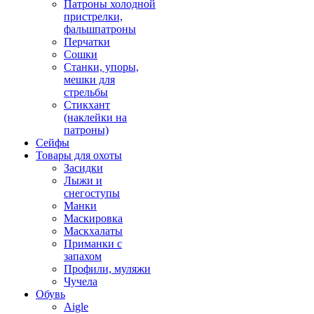
Патроны холодной
пристрелки,
фальшпатроны
Перчатки
Сошки
Станки, упоры,
мешки для
стрельбы
Стикхант
(наклейки на
патроны)
Сейфы
Товары для охоты
Засидки
Лыжи и
снегоступы
Манки
Маскировка
Маскхалаты
Приманки с
запахом
Профили, муляжи
Чучела
Обувь
Aigle