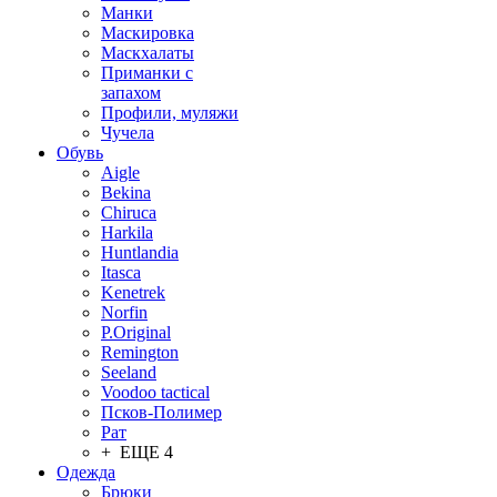
Манки
Маскировка
Маскхалаты
Приманки с
запахом
Профили, муляжи
Чучела
Обувь
Aigle
Bekina
Chiruсa
Harkila
Huntlandia
Itasca
Kenetrek
Norfin
P.Original
Remington
Seeland
Voodoo tactical
Псков-Полимер
Рат
+ ЕЩЕ 4
Одежда
Брюки