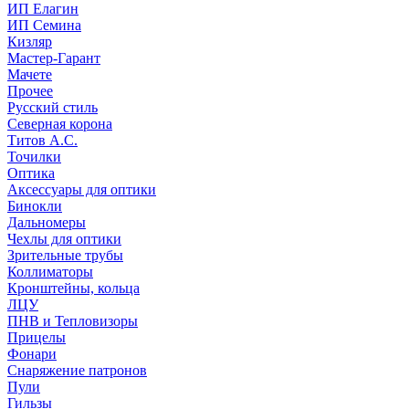
ИП Елагин
ИП Семина
Кизляр
Мастер-Гарант
Мачете
Прочее
Русский стиль
Северная корона
Титов А.С.
Точилки
Оптика
Аксессуары для оптики
Бинокли
Дальномеры
Чехлы для оптики
Зрительные трубы
Коллиматоры
Кронштейны, кольца
ЛЦУ
ПНВ и Тепловизоры
Прицелы
Фонари
Снаряжение патронов
Пули
Гильзы