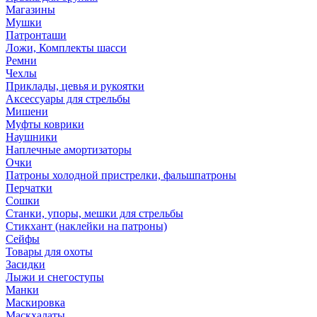
Магазины
Мушки
Патронташи
Ложи, Комплекты шасси
Ремни
Чехлы
Приклады, цевья и рукоятки
Аксессуары для стрельбы
Мишени
Муфты коврики
Наушники
Наплечные амортизаторы
Очки
Патроны холодной пристрелки, фальшпатроны
Перчатки
Сошки
Станки, упоры, мешки для стрельбы
Стикхант (наклейки на патроны)
Сейфы
Товары для охоты
Засидки
Лыжи и снегоступы
Манки
Маскировка
Маскхалаты