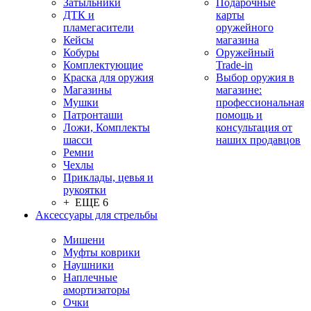
Затыльники
Подарочные
ДТК и
карты
пламегасители
оружейного
Кейсы
магазина
Кобуры
Оружейный
Комплектующие
Trade-in
Краска для оружия
Выбор оружия в
Магазины
магазине:
Мушки
профессиональная
Патронташи
помощь и
Ложи, Комплекты
консультация от
шасси
наших продавцов
Ремни
Чехлы
Приклады, цевья и
рукоятки
+ ЕЩЕ 6
Аксессуары для стрельбы
Мишени
Муфты коврики
Наушники
Наплечные
амортизаторы
Очки