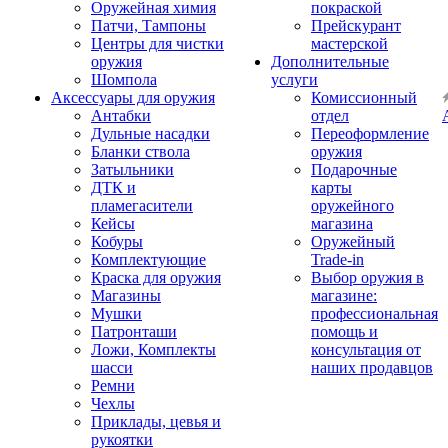
Оружейная химия
покраской
Патчи, Тампоны
Прейскурант
Центры для чистки
мастерской
оружия
Дополнительные
Шомпола
услуги
Аксессуары для оружия
Комиссионный
Антабки
отдел
Дульные насадки
Переоформление
Бланки ствола
оружия
Затыльники
Подарочные
ДТК и
карты
пламегасители
оружейного
Кейсы
магазина
Кобуры
Оружейный
Комплектующие
Trade-in
Краска для оружия
Выбор оружия в
Магазины
магазине:
Мушки
профессиональная
Патронташи
помощь и
Ложи, Комплекты
консультация от
шасси
наших продавцов
Ремни
Чехлы
Приклады, цевья и
рукоятки