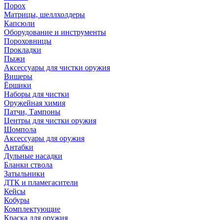
Порох
Матрицы, шеллхолдеры
Капсюли
Оборудование и инструменты
Пороховницы
Прокладки
Пыжи
Аксессуары для чистки оружия
Вишеры
Ёршики
Наборы для чистки
Оружейная химия
Патчи, Тампоны
Центры для чистки оружия
Шомпола
Аксессуары для оружия
Антабки
Дульные насадки
Бланки ствола
Затыльники
ДТК и пламегасители
Кейсы
Кобуры
Комплектующие
Краска для оружия