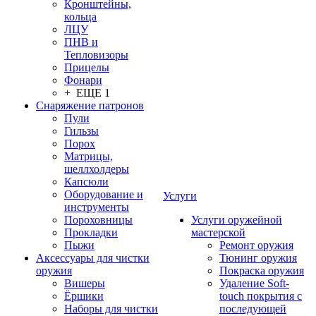
Кронштейны,
кольца
ЛЦУ
ПНВ и
Тепловизоры
Прицелы
Фонари
+ ЕЩЕ 1
Снаряжение патронов
Пули
Гильзы
Порох
Матрицы,
шеллхолдеры
Капсюли
Оборудование и
Услуги
инструменты
Пороховницы
Услуги оружейной
Прокладки
мастерской
Пыжи
Ремонт оружия
Аксессуары для чистки
Тюнинг оружия
оружия
Покраска оружия
Вишеры
Удаление Soft-
Ёршики
touch покрытия с
Наборы для чистки
последующей