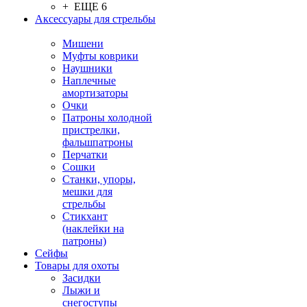
+ ЕЩЕ 6
Аксессуары для стрельбы
Мишени
Муфты коврики
Наушники
Наплечные
амортизаторы
Очки
Патроны холодной
пристрелки,
фальшпатроны
Перчатки
Сошки
Станки, упоры,
мешки для
стрельбы
Стикхант
(наклейки на
патроны)
Сейфы
Товары для охоты
Засидки
Лыжи и
снегоступы