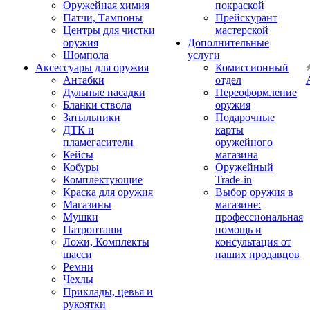
Оружейная химия
покраской
Патчи, Тампоны
Прейскурант
Центры для чистки
мастерской
оружия
Дополнительные
Шомпола
услуги
Аксессуары для оружия
Комиссионный
Антабки
отдел
Дульные насадки
Переоформление
Бланки ствола
оружия
Затыльники
Подарочные
ДТК и
карты
пламегасители
оружейного
Кейсы
магазина
Кобуры
Оружейный
Комплектующие
Trade-in
Краска для оружия
Выбор оружия в
Магазины
магазине:
Мушки
профессиональная
Патронташи
помощь и
Ложи, Комплекты
консультация от
шасси
наших продавцов
Ремни
Чехлы
Приклады, цевья и
рукоятки