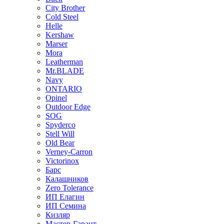
City Brother
Cold Steel
Helle
Kershaw
Marser
Mora
Leatherman
Mr.BLADE
Navy
ONTARIO
Opinel
Outdoor Edge
SOG
Spyderco
Stell Will
Old Bear
Verney-Carron
Victorinox
Барс
Калашников
Zero Tolerance
ИП Елагин
ИП Семина
Кизляр
Мастер-Гарант