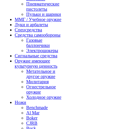
Пневматические
пистолеты
Пульки и шарики
ММГ / Учебное оружие
Луки и арбалеты
Спецсредства
Средства самообороны
Газовые
баллончики
Электрошокеры
Сигнальные средства
Оружие имеющее
культурную ценность
Метательное и
другое оружие
Милитария
Огнестрельное
оружие
Холодное оружие
Ножи
Benchmade
Al Mar
Boker
CJRB
Buck