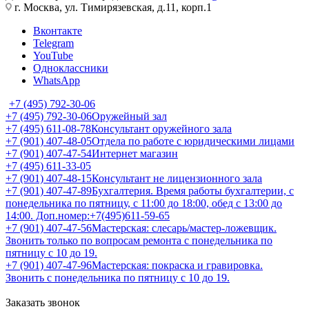
г. Москва, ул. Тимирязевская, д.11, корп.1
Вконтакте
Telegram
YouTube
Одноклассники
WhatsApp
+7 (495) 792-30-06
+7 (495) 792-30-06
Оружейный зал
+7 (495) 611-08-78
Консультант оружейного зала
+7 (901) 407-48-05
Отдела по работе с юридическими лицами
+7 (901) 407-47-54
Интернет магазин
+7 (495) 611-33-05
+7 (901) 407-48-15
Консультант не лицензионного зала
+7 (901) 407-47-89
Бухгалтерия. Время работы бухгалтерии, с
понедельника по пятницу, с 11:00 до 18:00, обед с 13:00 до
14:00. Доп.номер:+7(495)611-59-65
+7 (901) 407-47-56
Мастерская: слесарь/мастер-ложевщик.
Звонить только по вопросам ремонта с понедельника по
пятницу с 10 до 19.
+7 (901) 407-47-96
Мастерская: покраска и гравировка.
Звонить с понедельника по пятницу с 10 до 19.
Заказать звонок