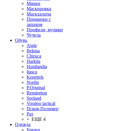
Манки
Маскировка
Маскхалаты
Приманки с
запахом
Профили, муляжи
Чучела
Обувь
Aigle
Bekina
Chiruсa
Harkila
Huntlandia
Itasca
Kenetrek
Norfin
P.Original
Remington
Seeland
Voodoo tactical
Псков-Полимер
Рат
+ ЕЩЕ 4
Одежда
Брюки