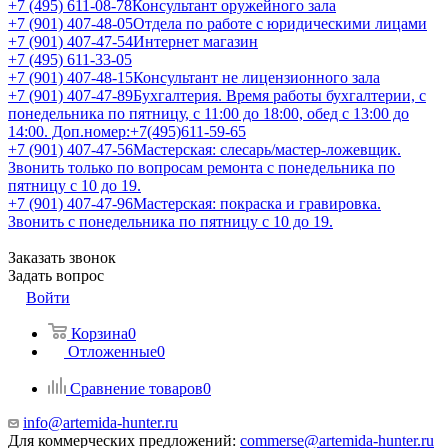
+7 (495) 611-08-78
Консультант оружейного зала
+7 (901) 407-48-05
Отдела по работе с юридическими лицами
+7 (901) 407-47-54
Интернет магазин
+7 (495) 611-33-05
+7 (901) 407-48-15
Консультант не лицензионного зала
+7 (901) 407-47-89
Бухгалтерия. Время работы бухгалтерии, с
понедельника по пятницу, с 11:00 до 18:00, обед с 13:00 до
14:00. Доп.номер:+7(495)611-59-65
+7 (901) 407-47-56
Мастерская: слесарь/мастер-ложевщик.
Звонить только по вопросам ремонта с понедельника по
пятницу с 10 до 19.
+7 (901) 407-47-96
Мастерская: покраска и гравировка.
Звонить с понедельника по пятницу с 10 до 19.
Заказать звонок
Задать вопрос
Войти
Корзина
0
Отложенные
0
Сравнение товаров
0
info@artemida-hunter.ru
Для коммерческих предложений:
commerse@artemida-hunter.ru