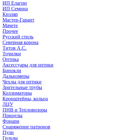
ИП Елагин
ИП Семина
Кизляр
Мастер-Гарант
Мачете
Прочее
Русский стиль
Северная корона
Титов А.С.
Точилки
Оптика
Аксессуары для оптики
Бинокли
Дальномеры
Чехлы для оптики
Зрительные трубы
Коллиматоры
Кронштейны, кольца
ЛЦУ
ПНВ и Тепловизоры
Прицелы
Фонари
Снаряжение патронов
Пули
Гильзы