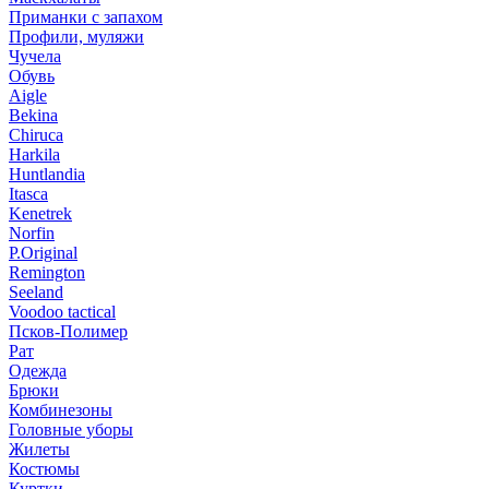
Приманки с запахом
Профили, муляжи
Чучела
Обувь
Aigle
Bekina
Chiruсa
Harkila
Huntlandia
Itasca
Kenetrek
Norfin
P.Original
Remington
Seeland
Voodoo tactical
Псков-Полимер
Рат
Одежда
Брюки
Комбинезоны
Головные уборы
Жилеты
Костюмы
Куртки