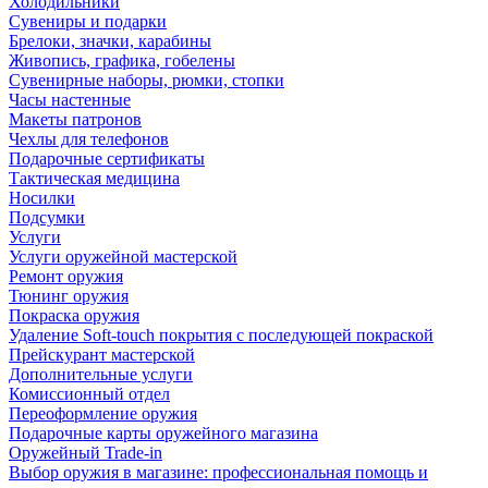
Холодильники
Сувениры и подарки
Брелоки, значки, карабины
Живопись, графика, гобелены
Сувенирные наборы, рюмки, стопки
Часы настенные
Макеты патронов
Чехлы для телефонов
Подарочные сертификаты
Тактическая медицина
Носилки
Подсумки
Услуги
Услуги оружейной мастерской
Ремонт оружия
Тюнинг оружия
Покраска оружия
Удаление Soft-touch покрытия с последующей покраской
Прейскурант мастерской
Дополнительные услуги
Комиссионный отдел
Переоформление оружия
Подарочные карты оружейного магазина
Оружейный Trade-in
Выбор оружия в магазине: профессиональная помощь и