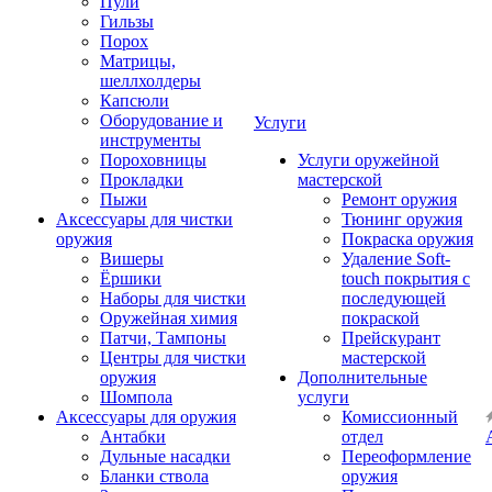
Пули
Гильзы
Порох
Матрицы,
шеллхолдеры
Капсюли
Оборудование и
Услуги
инструменты
Пороховницы
Услуги оружейной
Прокладки
мастерской
Пыжи
Ремонт оружия
Аксессуары для чистки
Тюнинг оружия
оружия
Покраска оружия
Вишеры
Удаление Soft-
Ёршики
touch покрытия с
Наборы для чистки
последующей
Оружейная химия
покраской
Патчи, Тампоны
Прейскурант
Центры для чистки
мастерской
оружия
Дополнительные
Шомпола
услуги
Аксессуары для оружия
Комиссионный
Антабки
отдел
Дульные насадки
Переоформление
Бланки ствола
оружия