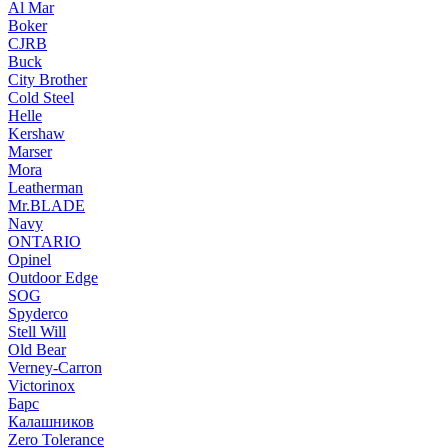
Al Mar
Boker
CJRB
Buck
City Brother
Cold Steel
Helle
Kershaw
Marser
Mora
Leatherman
Mr.BLADE
Navy
ONTARIO
Opinel
Outdoor Edge
SOG
Spyderco
Stell Will
Old Bear
Verney-Carron
Victorinox
Барс
Калашников
Zero Tolerance