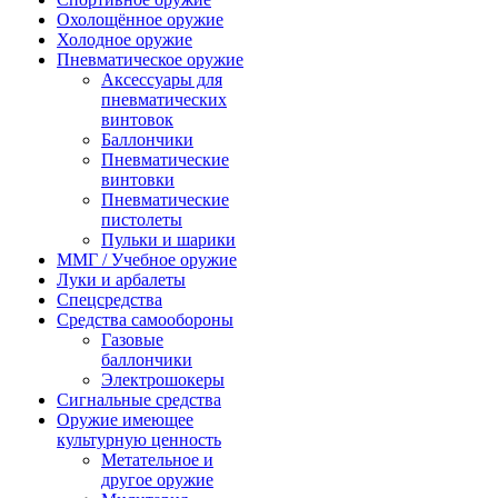
Охолощённое оружие
Холодное оружие
Пневматическое оружие
Аксессуары для
пневматических
винтовок
Баллончики
Пневматические
винтовки
Пневматические
пистолеты
Пульки и шарики
ММГ / Учебное оружие
Луки и арбалеты
Спецсредства
Средства самообороны
Газовые
баллончики
Электрошокеры
Сигнальные средства
Оружие имеющее
культурную ценность
Метательное и
другое оружие