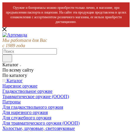
Оружие и боеприпасы можно приобрести только лично, в магазине, при
предъявлении паспорта и лицензии. На сайте эта продукция представлена в целях
ознакомления с ассортиментом розничного магазина, ее нельзя приобрести
дистанционно.
Мы работаем для Вас
с 1989 года
Каталог
По всему сайту
По каталогу
Каталог
Нарезное оружие
Гладкоствольное оружие
Травматическое оружие (ОООП)
Патроны
Для гладкоствольного оружия
Для нарезного оружия
Для служебного оружия
Для травматического оружия (ОООП)
Холостые, шумовые, светозвуковые