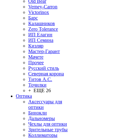
Old Bear
Verney-Carron
Victorinox
Барс
Калашников
Zero Tolerance
ИП Елагин
ИП Семина
Кизляр
Мастер-Гарант
Мачете
Прочее
Русский стиль
Северная корона
Титов А.С.
Точилки
+ ЕЩЕ 26
Оптика
Аксессуары для
оптики
Бинокли
Дальномеры
Чехлы для оптики
Зрительные трубы
Коллиматоры