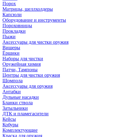
Порох
Матрицы, шеллхолдеры
Капсюли
Оборудование и инструменты
Пороховницы
Прокладки
Пыжи
Аксессуары для чистки оружия
Вишеры
Ёршики
Наборы для чистки
Оружейная химия
Патчи, Тампоны
Центры для чистки оружия
Шомпола
Аксессуары для оружия
Антабки
Дульные насадки
Бланки ствола
Затыльники
ДТК и пламегасители
Кейсы
Кобуры
Комплектующие
Краска для оружия