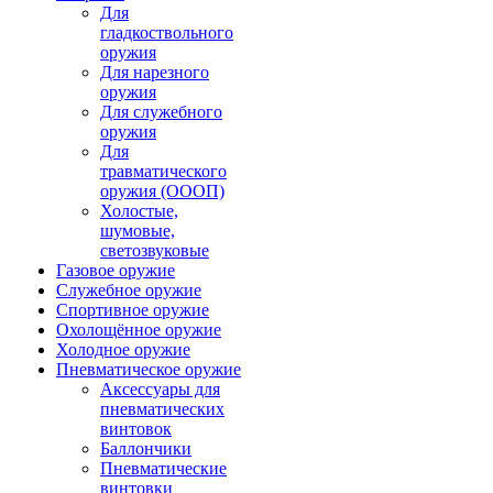
Для
гладкоствольного
оружия
Для нарезного
оружия
Для служебного
оружия
Для
травматического
оружия (ОООП)
Холостые,
шумовые,
светозвуковые
Газовое оружие
Служебное оружие
Спортивное оружие
Охолощённое оружие
Холодное оружие
Пневматическое оружие
Аксессуары для
пневматических
винтовок
Баллончики
Пневматические
винтовки