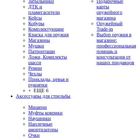
Затыльники
Подарочные
ДТК и
карты
пламегасители
оружейного
Кейсы
магазина
Кобуры
Оружейный
Комплектующие
Trade-in
Краска для оружия
Выбор оружия в
Магазины
магазине:
Мушки
профессиональная
Патронташи
помощь и
Ложи, Комплекты
консультация от
шасси
наших продавцов
Ремни
Чехлы
Приклады, цевья и
рукоятки
+ ЕЩЕ 6
Аксессуары для стрельбы
Мишени
Муфты коврики
Наушники
Наплечные
амортизаторы
Очки