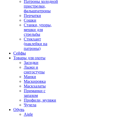
Патроны холодной
пристрелки,
фальшпатроны
Перчатки
Сошки
Станки, упоры,
мешки для
стрельбы
Стикхант
(наклейки на
патроны)
Сейфы
Товары для охоты
Засидки
Лыжи и
снегоступы
Манки
Маскировка
Маскхалаты
Приманки с
запахом
Профили, муляжи
Чучела
Обувь
Aigle