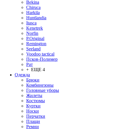
Bekina
Chiruсa
Harkila
Huntlandia
Itasca
Kenetrek
Norfin
P.Original
Remington
Seeland
Voodoo tactical
Псков-Полимер
Рат
+ ЕЩЕ 4
Одежда
Брюки
Комбинезоны
Головные уборы
Жилеты
Костюмы
Куртки
Носки
Перчатки
Плащи
Ремни