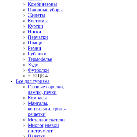
Комбинезоны
Головные уборы
Жилеты
Костюмы
Куртки
Носки
Перчатки
Плащи
Ремни
Рубашки
Термобелье
Худи
Футболки
+ ЕЩЕ 4
Все для туризма
Газовые горелки,
лампы, печки
Компасы
Мангалы,
коптильни, гриль-
решетки
Металлоискатели
Многоцелевой
инструмент
Палатки