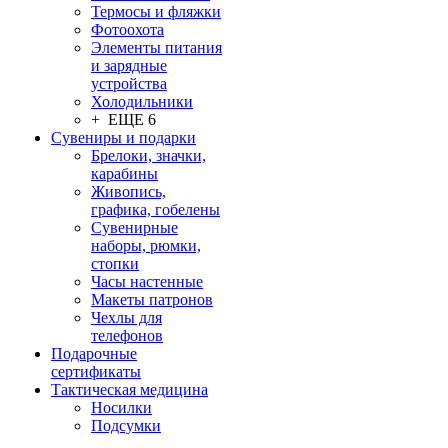
Термосы и фляжки
Фотоохота
Элементы питания
и зарядные
устройства
Холодильники
+ ЕЩЕ 6
Сувениры и подарки
Брелоки, значки,
карабины
Живопись,
графика, гобелены
Сувенирные
наборы, рюмки,
стопки
Часы настенные
Макеты патронов
Чехлы для
телефонов
Подарочные
сертификаты
Тактическая медицина
Носилки
Подсумки