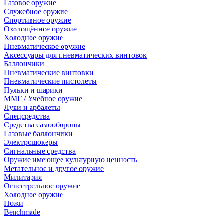
Газовое оружие
Служебное оружие
Спортивное оружие
Охолощённое оружие
Холодное оружие
Пневматическое оружие
Аксессуары для пневматических винтовок
Баллончики
Пневматические винтовки
Пневматические пистолеты
Пульки и шарики
ММГ / Учебное оружие
Луки и арбалеты
Спецсредства
Средства самообороны
Газовые баллончики
Электрошокеры
Сигнальные средства
Оружие имеющее культурную ценность
Метательное и другое оружие
Милитария
Огнестрельное оружие
Холодное оружие
Ножи
Benchmade