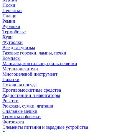
Носки
Перчатки
Плащи
Ремни
Рубашки
Термобелье
Худи
Футболки
Все для туризма
Газовые горелки, лампы, печки
Компасы
Мангалы, коптильни, гриль-решетки
Металлоискатели
Многоцелевой инструмент
Палатки
Походная посуда
Противомоскитные средства
Радиостанции и навигаторы
Рогатки
Рюкзаки, сумки, ягдташи
Спальные мешки
Термосы и фляжки
Фотоохота
Элементы питания и зарядные устройства