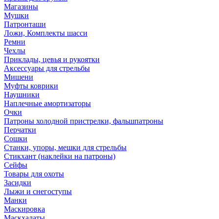
Магазины
Мушки
Патронташи
Ложи, Комплекты шасси
Ремни
Чехлы
Приклады, цевья и рукоятки
Аксессуары для стрельбы
Мишени
Муфты коврики
Наушники
Наплечные амортизаторы
Очки
Патроны холодной пристрелки, фальшпатроны
Перчатки
Сошки
Станки, упоры, мешки для стрельбы
Стикхант (наклейки на патроны)
Сейфы
Товары для охоты
Засидки
Лыжи и снегоступы
Манки
Маскировка
Маскхалаты