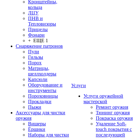
Кронштейны,
кольца
ЛЦУ
ПНВ и
Тепловизоры
Прицелы
Фонари
+ ЕЩЕ 1
Снаряжение патронов
Пули
Гильзы
Порох
Матрицы,
шеллхолдеры
Капсюли
Оборудование и
Услуги
инструменты
Пороховницы
Услуги оружейной
Прокладки
мастерской
Пыжи
Ремонт оружия
Аксессуары для чистки
Тюнинг оружия
оружия
Покраска оружия
Вишеры
Удаление Soft-
Ёршики
touch покрытия с
Наборы для чистки
последующей