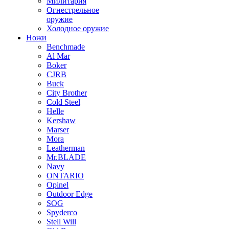
Милитария
Огнестрельное
оружие
Холодное оружие
Ножи
Benchmade
Al Mar
Boker
CJRB
Buck
City Brother
Cold Steel
Helle
Kershaw
Marser
Mora
Leatherman
Mr.BLADE
Navy
ONTARIO
Opinel
Outdoor Edge
SOG
Spyderco
Stell Will