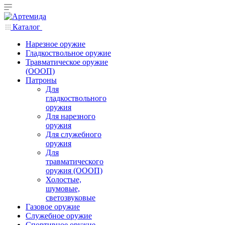
Каталог
Нарезное оружие
Гладкоствольное оружие
Травматическое оружие
(ОООП)
Патроны
Для
гладкоствольного
оружия
Для нарезного
оружия
Для служебного
оружия
Для
травматического
оружия (ОООП)
Холостые,
шумовые,
светозвуковые
Газовое оружие
Служебное оружие
Спортивное оружие