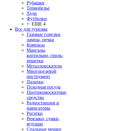
Рубашки
Термобелье
Худи
Футболки
+ ЕЩЕ 4
Все для туризма
Газовые горелки,
лампы, печки
Компасы
Мангалы,
коптильни, гриль-
решетки
Металлоискатели
Многоцелевой
инструмент
Палатки
Походная посуда
Противомоскитные
средства
Радиостанции и
навигаторы
Рогатки
Рюкзаки, сумки,
ягдташи
Спальные мешки