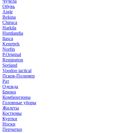
Чучела
Обувь
Aigle
Bekina
Chiruсa
Harkila
Huntlandia
Itasca
Kenetrek
Norfin
P.Original
Remington
Seeland
Voodoo tactical
Псков-Полимер
Рат
Одежда
Брюки
Комбинезоны
Головные уборы
Жилеты
Костюмы
Куртки
Носки
Перчатки