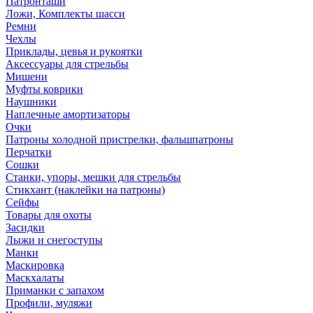
Патронташи
Ложи, Комплекты шасси
Ремни
Чехлы
Приклады, цевья и рукоятки
Аксессуары для стрельбы
Мишени
Муфты коврики
Наушники
Наплечные амортизаторы
Очки
Патроны холодной пристрелки, фальшпатроны
Перчатки
Сошки
Станки, упоры, мешки для стрельбы
Стикхант (наклейки на патроны)
Сейфы
Товары для охоты
Засидки
Лыжи и снегоступы
Манки
Маскировка
Маскхалаты
Приманки с запахом
Профили, муляжи