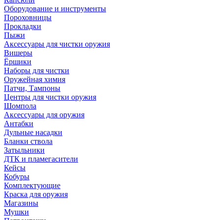
Оборудование и инструменты
Пороховницы
Прокладки
Пыжи
Аксессуары для чистки оружия
Вишеры
Ёршики
Наборы для чистки
Оружейная химия
Патчи, Тампоны
Центры для чистки оружия
Шомпола
Аксессуары для оружия
Антабки
Дульные насадки
Бланки ствола
Затыльники
ДТК и пламегасители
Кейсы
Кобуры
Комплектующие
Краска для оружия
Магазины
Мушки