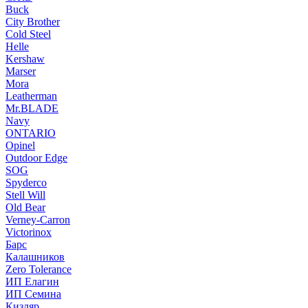
Buck
City Brother
Cold Steel
Helle
Kershaw
Marser
Mora
Leatherman
Mr.BLADE
Navy
ONTARIO
Opinel
Outdoor Edge
SOG
Spyderco
Stell Will
Old Bear
Verney-Carron
Victorinox
Барс
Калашников
Zero Tolerance
ИП Елагин
ИП Семина
Кизляр