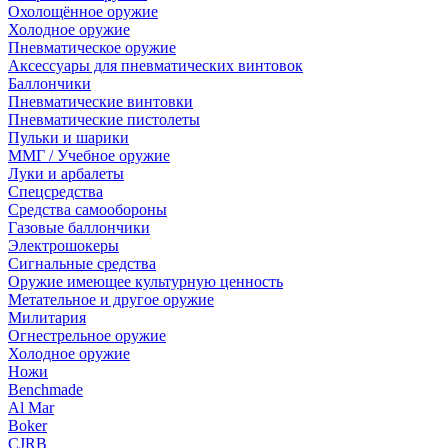
Охолощённое оружие
Холодное оружие
Пневматическое оружие
Аксессуары для пневматических винтовок
Баллончики
Пневматические винтовки
Пневматические пистолеты
Пульки и шарики
ММГ / Учебное оружие
Луки и арбалеты
Спецсредства
Средства самообороны
Газовые баллончики
Электрошокеры
Сигнальные средства
Оружие имеющее культурную ценность
Метательное и другое оружие
Милитария
Огнестрельное оружие
Холодное оружие
Ножи
Benchmade
Al Mar
Boker
CJRB