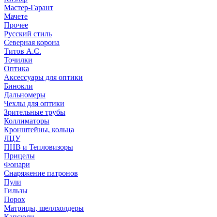
Мастер-Гарант
Мачете
Прочее
Русский стиль
Северная корона
Титов А.С.
Точилки
Оптика
Аксессуары для оптики
Бинокли
Дальномеры
Чехлы для оптики
Зрительные трубы
Коллиматоры
Кронштейны, кольца
ЛЦУ
ПНВ и Тепловизоры
Прицелы
Фонари
Снаряжение патронов
Пули
Гильзы
Порох
Матрицы, шеллхолдеры
Капсюли