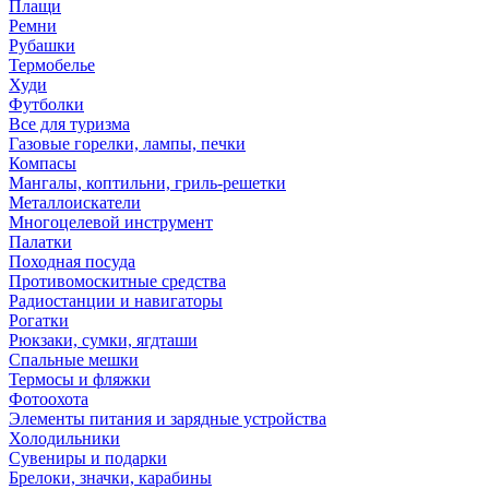
Плащи
Ремни
Рубашки
Термобелье
Худи
Футболки
Все для туризма
Газовые горелки, лампы, печки
Компасы
Мангалы, коптильни, гриль-решетки
Металлоискатели
Многоцелевой инструмент
Палатки
Походная посуда
Противомоскитные средства
Радиостанции и навигаторы
Рогатки
Рюкзаки, сумки, ягдташи
Спальные мешки
Термосы и фляжки
Фотоохота
Элементы питания и зарядные устройства
Холодильники
Сувениры и подарки
Брелоки, значки, карабины