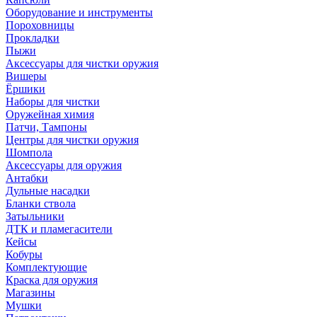
Оборудование и инструменты
Пороховницы
Прокладки
Пыжи
Аксессуары для чистки оружия
Вишеры
Ёршики
Наборы для чистки
Оружейная химия
Патчи, Тампоны
Центры для чистки оружия
Шомпола
Аксессуары для оружия
Антабки
Дульные насадки
Бланки ствола
Затыльники
ДТК и пламегасители
Кейсы
Кобуры
Комплектующие
Краска для оружия
Магазины
Мушки