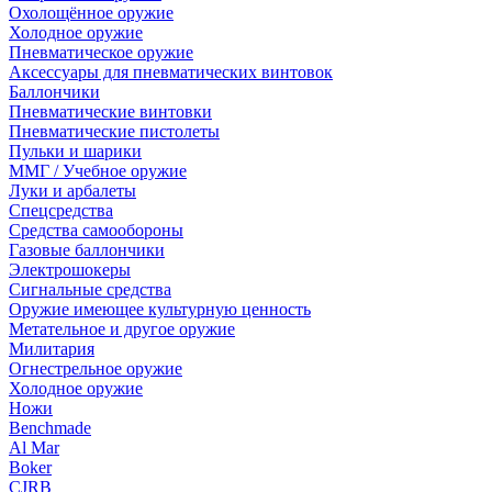
Охолощённое оружие
Холодное оружие
Пневматическое оружие
Аксессуары для пневматических винтовок
Баллончики
Пневматические винтовки
Пневматические пистолеты
Пульки и шарики
ММГ / Учебное оружие
Луки и арбалеты
Спецсредства
Средства самообороны
Газовые баллончики
Электрошокеры
Сигнальные средства
Оружие имеющее культурную ценность
Метательное и другое оружие
Милитария
Огнестрельное оружие
Холодное оружие
Ножи
Benchmade
Al Mar
Boker
CJRB