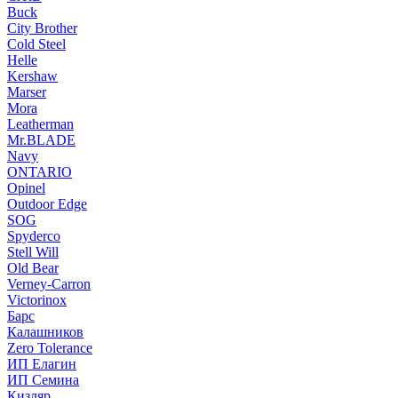
Buck
City Brother
Cold Steel
Helle
Kershaw
Marser
Mora
Leatherman
Mr.BLADE
Navy
ONTARIO
Opinel
Outdoor Edge
SOG
Spyderco
Stell Will
Old Bear
Verney-Carron
Victorinox
Барс
Калашников
Zero Tolerance
ИП Елагин
ИП Семина
Кизляр