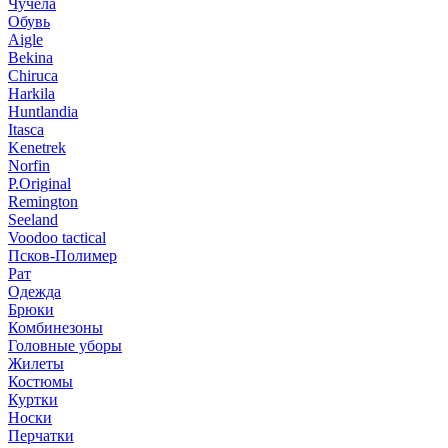
Чучела
Обувь
Aigle
Bekina
Chiruсa
Harkila
Huntlandia
Itasca
Kenetrek
Norfin
P.Original
Remington
Seeland
Voodoo tactical
Псков-Полимер
Рат
Одежда
Брюки
Комбинезоны
Головные уборы
Жилеты
Костюмы
Куртки
Носки
Перчатки