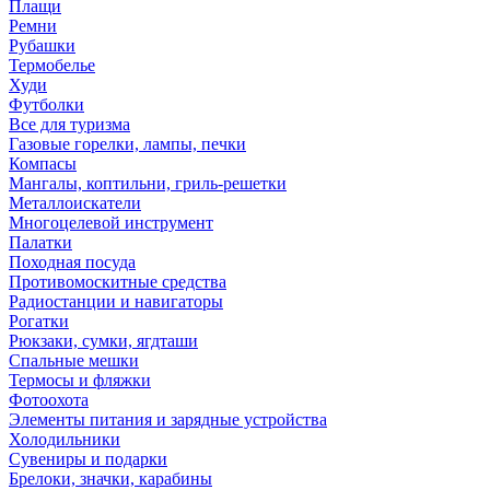
Плащи
Ремни
Рубашки
Термобелье
Худи
Футболки
Все для туризма
Газовые горелки, лампы, печки
Компасы
Мангалы, коптильни, гриль-решетки
Металлоискатели
Многоцелевой инструмент
Палатки
Походная посуда
Противомоскитные средства
Радиостанции и навигаторы
Рогатки
Рюкзаки, сумки, ягдташи
Спальные мешки
Термосы и фляжки
Фотоохота
Элементы питания и зарядные устройства
Холодильники
Сувениры и подарки
Брелоки, значки, карабины