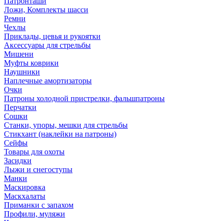
Патронташи
Ложи, Комплекты шасси
Ремни
Чехлы
Приклады, цевья и рукоятки
Аксессуары для стрельбы
Мишени
Муфты коврики
Наушники
Наплечные амортизаторы
Очки
Патроны холодной пристрелки, фальшпатроны
Перчатки
Сошки
Станки, упоры, мешки для стрельбы
Стикхант (наклейки на патроны)
Сейфы
Товары для охоты
Засидки
Лыжи и снегоступы
Манки
Маскировка
Маскхалаты
Приманки с запахом
Профили, муляжи