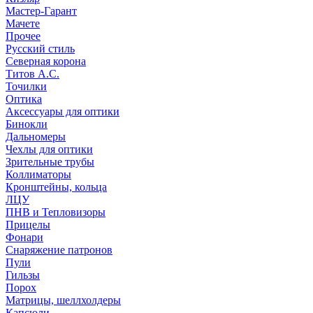
Мастер-Гарант
Мачете
Прочее
Русский стиль
Северная корона
Титов А.С.
Точилки
Оптика
Аксессуары для оптики
Бинокли
Дальномеры
Чехлы для оптики
Зрительные трубы
Коллиматоры
Кронштейны, кольца
ЛЦУ
ПНВ и Тепловизоры
Прицелы
Фонари
Снаряжение патронов
Пули
Гильзы
Порох
Матрицы, шеллхолдеры
Капсюли