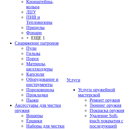
Кронштейны,
кольца
ЛЦУ
ПНВ и
Тепловизоры
Прицелы
Фонари
+ ЕЩЕ 1
Снаряжение патронов
Пули
Гильзы
Порох
Матрицы,
шеллхолдеры
Капсюли
Оборудование и
Услуги
инструменты
Пороховницы
Услуги оружейной
Прокладки
мастерской
Пыжи
Ремонт оружия
Аксессуары для чистки
Тюнинг оружия
оружия
Покраска оружия
Вишеры
Удаление Soft-
Ёршики
touch покрытия с
Наборы для чистки
последующей