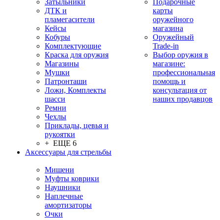
Затыльники
Подарочные
ДТК и
карты
пламегасители
оружейного
Кейсы
магазина
Кобуры
Оружейный
Комплектующие
Trade-in
Краска для оружия
Выбор оружия в
Магазины
магазине:
Мушки
профессиональная
Патронташи
помощь и
Ложи, Комплекты
консультация от
шасси
наших продавцов
Ремни
Чехлы
Приклады, цевья и
рукоятки
+ ЕЩЕ 6
Аксессуары для стрельбы
Мишени
Муфты коврики
Наушники
Наплечные
амортизаторы
Очки