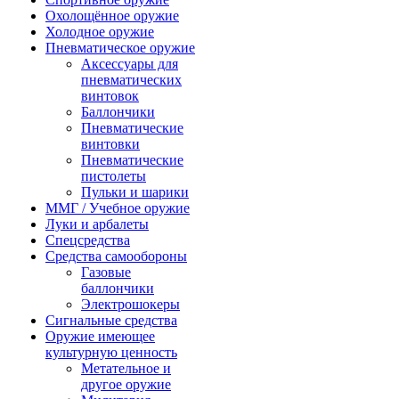
Охолощённое оружие
Холодное оружие
Пневматическое оружие
Аксессуары для
пневматических
винтовок
Баллончики
Пневматические
винтовки
Пневматические
пистолеты
Пульки и шарики
ММГ / Учебное оружие
Луки и арбалеты
Спецсредства
Средства самообороны
Газовые
баллончики
Электрошокеры
Сигнальные средства
Оружие имеющее
культурную ценность
Метательное и
другое оружие