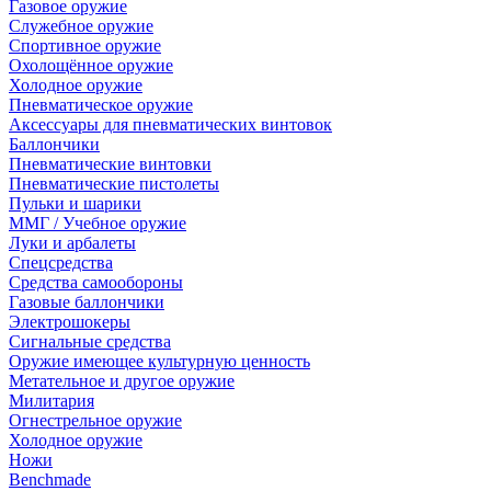
Газовое оружие
Служебное оружие
Спортивное оружие
Охолощённое оружие
Холодное оружие
Пневматическое оружие
Аксессуары для пневматических винтовок
Баллончики
Пневматические винтовки
Пневматические пистолеты
Пульки и шарики
ММГ / Учебное оружие
Луки и арбалеты
Спецсредства
Средства самообороны
Газовые баллончики
Электрошокеры
Сигнальные средства
Оружие имеющее культурную ценность
Метательное и другое оружие
Милитария
Огнестрельное оружие
Холодное оружие
Ножи
Benchmade