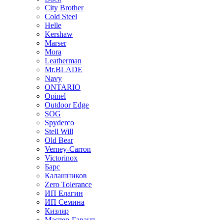
City Brother
Cold Steel
Helle
Kershaw
Marser
Mora
Leatherman
Mr.BLADE
Navy
ONTARIO
Opinel
Outdoor Edge
SOG
Spyderco
Stell Will
Old Bear
Verney-Carron
Victorinox
Барс
Калашников
Zero Tolerance
ИП Елагин
ИП Семина
Кизляр
Мастер-Гарант