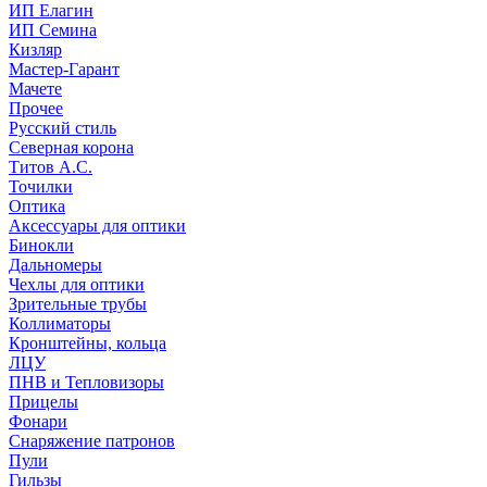
ИП Елагин
ИП Семина
Кизляр
Мастер-Гарант
Мачете
Прочее
Русский стиль
Северная корона
Титов А.С.
Точилки
Оптика
Аксессуары для оптики
Бинокли
Дальномеры
Чехлы для оптики
Зрительные трубы
Коллиматоры
Кронштейны, кольца
ЛЦУ
ПНВ и Тепловизоры
Прицелы
Фонари
Снаряжение патронов
Пули
Гильзы