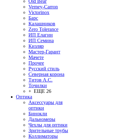
Old Bear
Verney-Carron
Victorinox
Барс
Калашников
Zero Tolerance
ИП Елагин
ИП Семина
Кизляр
Мастер-Гарант
Мачете
Прочее
Русский стиль
Северная корона
Титов А.С.
Точилки
+ ЕЩЕ 26
Оптика
Аксессуары для
оптики
Бинокли
Дальномеры
Чехлы для оптики
Зрительные трубы
Коллиматоры