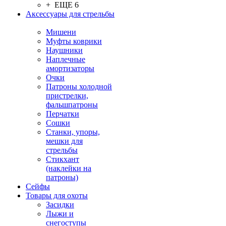
+ ЕЩЕ 6
Аксессуары для стрельбы
Мишени
Муфты коврики
Наушники
Наплечные
амортизаторы
Очки
Патроны холодной
пристрелки,
фальшпатроны
Перчатки
Сошки
Станки, упоры,
мешки для
стрельбы
Стикхант
(наклейки на
патроны)
Сейфы
Товары для охоты
Засидки
Лыжи и
снегоступы