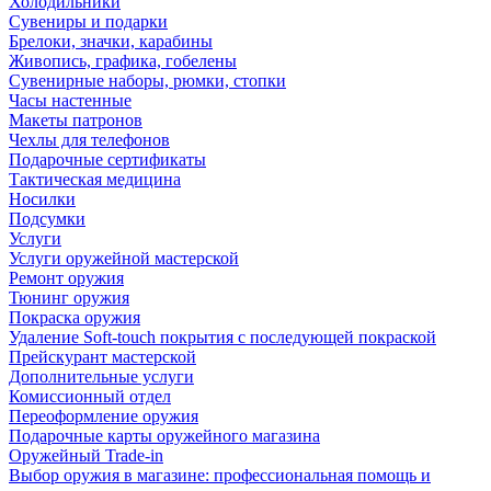
Холодильники
Сувениры и подарки
Брелоки, значки, карабины
Живопись, графика, гобелены
Сувенирные наборы, рюмки, стопки
Часы настенные
Макеты патронов
Чехлы для телефонов
Подарочные сертификаты
Тактическая медицина
Носилки
Подсумки
Услуги
Услуги оружейной мастерской
Ремонт оружия
Тюнинг оружия
Покраска оружия
Удаление Soft-touch покрытия с последующей покраской
Прейскурант мастерской
Дополнительные услуги
Комиссионный отдел
Переоформление оружия
Подарочные карты оружейного магазина
Оружейный Trade-in
Выбор оружия в магазине: профессиональная помощь и