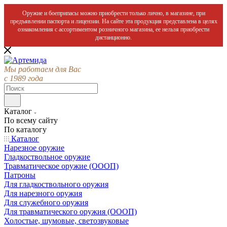
Оружие и боеприпасы можно приобрести только лично, в магазине, при
предъявлении паспорта и лицензии. На сайте эта продукция представлена в целях
ознакомления с ассортиментом розничного магазина, ее нельзя приобрести
дистанционно.
Мы работаем для Вас
с 1989 года
Каталог
По всему сайту
По каталогу
Каталог
Нарезное оружие
Гладкоствольное оружие
Травматическое оружие (ОООП)
Патроны
Для гладкоствольного оружия
Для нарезного оружия
Для служебного оружия
Для травматического оружия (ОООП)
Холостые, шумовые, светозвуковые