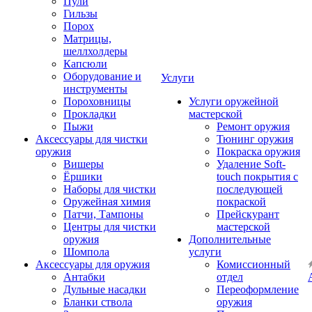
Пули
Гильзы
Порох
Матрицы,
шеллхолдеры
Капсюли
Оборудование и
Услуги
инструменты
Пороховницы
Услуги оружейной
Прокладки
мастерской
Пыжи
Ремонт оружия
Аксессуары для чистки
Тюнинг оружия
оружия
Покраска оружия
Вишеры
Удаление Soft-
Ёршики
touch покрытия с
Наборы для чистки
последующей
Оружейная химия
покраской
Патчи, Тампоны
Прейскурант
Центры для чистки
мастерской
оружия
Дополнительные
Шомпола
услуги
Аксессуары для оружия
Комиссионный
Антабки
отдел
Дульные насадки
Переоформление
Бланки ствола
оружия