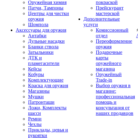
Оружейная химия
покраской
Патчи, Тампоны
Прейскурант
Центры для чистки
мастерской
оружия
Дополнительные
Шомпола
услуги
Аксессуары для оружия
Комиссионный
Антабки
отдел
Дульные насадки
Переоформление
Бланки ствола
оружия
Затыльники
Подарочные
ДТК и
карты
пламегасители
оружейного
Кейсы
магазина
Кобуры
Оружейный
Комплектующие
Trade-in
Краска для оружия
Выбор оружия в
Магазины
магазине:
Мушки
профессиональная
Патронташи
помощь и
Ложи, Комплекты
консультация от
шасси
наших продавцов
Ремни
Чехлы
Приклады, цевья и
рукоятки