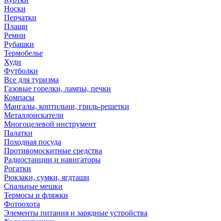
Носки
Перчатки
Плащи
Ремни
Рубашки
Термобелье
Худи
Футболки
Все для туризма
Газовые горелки, лампы, печки
Компасы
Мангалы, коптильни, гриль-решетки
Металлоискатели
Многоцелевой инструмент
Палатки
Походная посуда
Противомоскитные средства
Радиостанции и навигаторы
Рогатки
Рюкзаки, сумки, ягдташи
Спальные мешки
Термосы и фляжки
Фотоохота
Элементы питания и зарядные устройства