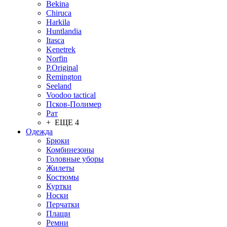
Bekina
Chiruсa
Harkila
Huntlandia
Itasca
Kenetrek
Norfin
P.Original
Remington
Seeland
Voodoo tactical
Псков-Полимер
Рат
+ ЕЩЕ 4
Одежда
Брюки
Комбинезоны
Головные уборы
Жилеты
Костюмы
Куртки
Носки
Перчатки
Плащи
Ремни