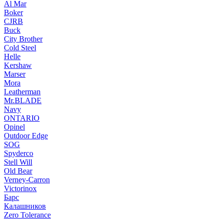
Al Mar
Boker
CJRB
Buck
City Brother
Cold Steel
Helle
Kershaw
Marser
Mora
Leatherman
Mr.BLADE
Navy
ONTARIO
Opinel
Outdoor Edge
SOG
Spyderco
Stell Will
Old Bear
Verney-Carron
Victorinox
Барс
Калашников
Zero Tolerance