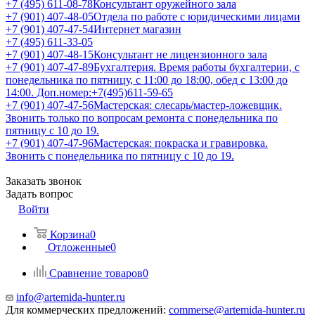
+7 (495) 611-08-78
Консультант оружейного зала
+7 (901) 407-48-05
Отдела по работе с юридическими лицами
+7 (901) 407-47-54
Интернет магазин
+7 (495) 611-33-05
+7 (901) 407-48-15
Консультант не лицензионного зала
+7 (901) 407-47-89
Бухгалтерия. Время работы бухгалтерии, с
понедельника по пятницу, с 11:00 до 18:00, обед с 13:00 до
14:00. Доп.номер:+7(495)611-59-65
+7 (901) 407-47-56
Мастерская: слесарь/мастер-ложевщик.
Звонить только по вопросам ремонта с понедельника по
пятницу с 10 до 19.
+7 (901) 407-47-96
Мастерская: покраска и гравировка.
Звонить с понедельника по пятницу с 10 до 19.
Заказать звонок
Задать вопрос
Войти
Корзина
0
Отложенные
0
Сравнение товаров
0
info@artemida-hunter.ru
Для коммерческих предложений:
commerse@artemida-hunter.ru