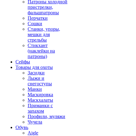
Патроны холодной
пристрелки,
фальшпатроны
Перчатки
Сошки
Станки, упоры,
мешки для
стрельбы
Стикхант
(наклейки на
патроны)
Сейфы
Товары для охоты
Засидки
Лыжи и
снегоступы
Манки
Маскировка
Маскхалаты
Приманки с
запахом
Профили, муляжи
Чучела
Обувь
Aigle