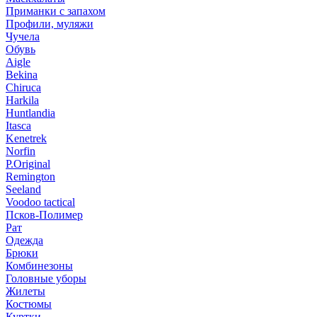
Приманки с запахом
Профили, муляжи
Чучела
Обувь
Aigle
Bekina
Chiruсa
Harkila
Huntlandia
Itasca
Kenetrek
Norfin
P.Original
Remington
Seeland
Voodoo tactical
Псков-Полимер
Рат
Одежда
Брюки
Комбинезоны
Головные уборы
Жилеты
Костюмы
Куртки