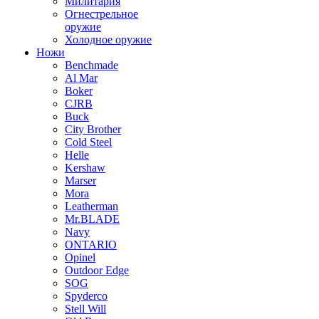
Милитария
Огнестрельное
оружие
Холодное оружие
Ножи
Benchmade
Al Mar
Boker
CJRB
Buck
City Brother
Cold Steel
Helle
Kershaw
Marser
Mora
Leatherman
Mr.BLADE
Navy
ONTARIO
Opinel
Outdoor Edge
SOG
Spyderco
Stell Will