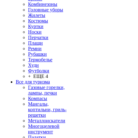
Комбинезоны
Головные уборы
Жилеты
Костюмы
Куртки
Носки
Перчатки
Плащи
Ремни
Рубашки
Термобелье
Худи
Футболки
+ ЕЩЕ 4
Все для туризма
Газовые горелки,
лампы, печки
Компасы
Мангалы,
коптильни, гриль-
решетки
Металлоискатели
Многоцелевой
инструмент
Палатки