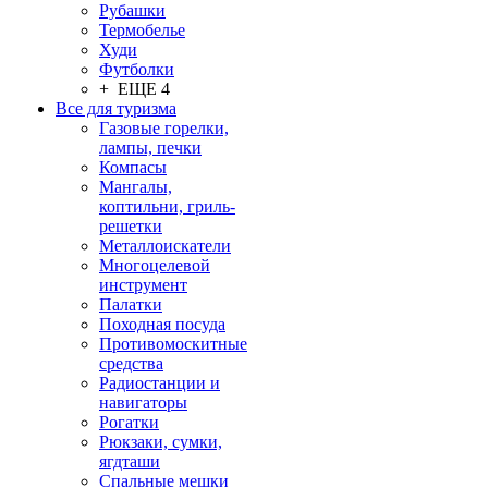
Рубашки
Термобелье
Худи
Футболки
+ ЕЩЕ 4
Все для туризма
Газовые горелки,
лампы, печки
Компасы
Мангалы,
коптильни, гриль-
решетки
Металлоискатели
Многоцелевой
инструмент
Палатки
Походная посуда
Противомоскитные
средства
Радиостанции и
навигаторы
Рогатки
Рюкзаки, сумки,
ягдташи
Спальные мешки