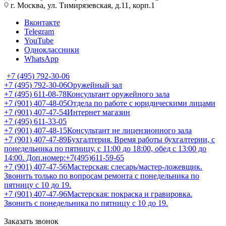
г. Москва, ул. Тимирязевская, д.11, корп.1
Вконтакте
Telegram
YouTube
Одноклассники
WhatsApp
+7 (495) 792-30-06
+7 (495) 792-30-06
Оружейный зал
+7 (495) 611-08-78
Консультант оружейного зала
+7 (901) 407-48-05
Отдела по работе с юридическими лицами
+7 (901) 407-47-54
Интернет магазин
+7 (495) 611-33-05
+7 (901) 407-48-15
Консультант не лицензионного зала
+7 (901) 407-47-89
Бухгалтерия. Время работы бухгалтерии, с
понедельника по пятницу, с 11:00 до 18:00, обед с 13:00 до
14:00. Доп.номер:+7(495)611-59-65
+7 (901) 407-47-56
Мастерская: слесарь/мастер-ложевщик.
Звонить только по вопросам ремонта с понедельника по
пятницу с 10 до 19.
+7 (901) 407-47-96
Мастерская: покраска и гравировка.
Звонить с понедельника по пятницу с 10 до 19.
Заказать звонок