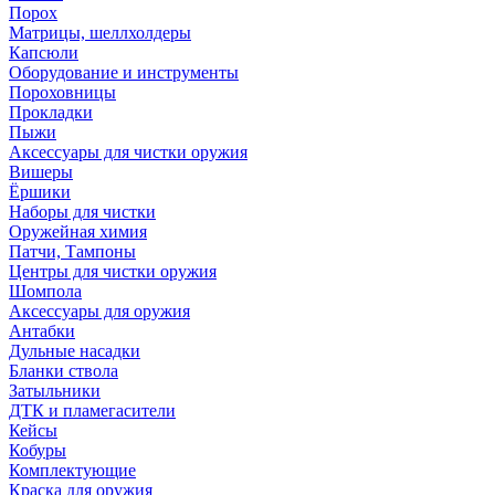
Порох
Матрицы, шеллхолдеры
Капсюли
Оборудование и инструменты
Пороховницы
Прокладки
Пыжи
Аксессуары для чистки оружия
Вишеры
Ёршики
Наборы для чистки
Оружейная химия
Патчи, Тампоны
Центры для чистки оружия
Шомпола
Аксессуары для оружия
Антабки
Дульные насадки
Бланки ствола
Затыльники
ДТК и пламегасители
Кейсы
Кобуры
Комплектующие
Краска для оружия