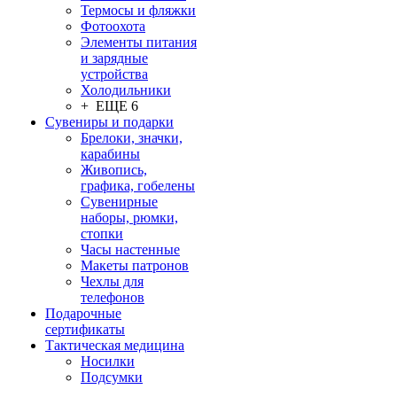
Термосы и фляжки
Фотоохота
Элементы питания
и зарядные
устройства
Холодильники
+ ЕЩЕ 6
Сувениры и подарки
Брелоки, значки,
карабины
Живопись,
графика, гобелены
Сувенирные
наборы, рюмки,
стопки
Часы настенные
Макеты патронов
Чехлы для
телефонов
Подарочные
сертификаты
Тактическая медицина
Носилки
Подсумки