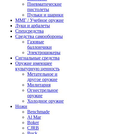
Пневматические
пистолеты
Пульки и шарики
ММГ / Учебное оружие
Луки и арбалеты
Спецсредства
Средства самообороны
Газовые
баллончики
Электрошокеры
Сигнальные средства
Оружие имеющее
культурную ценность
Метательное и
другое оружие
Милитария
Огнестрельное
оружие
Холодное оружие
Ножи
Benchmade
Al Mar
Boker
CJRB
Buck