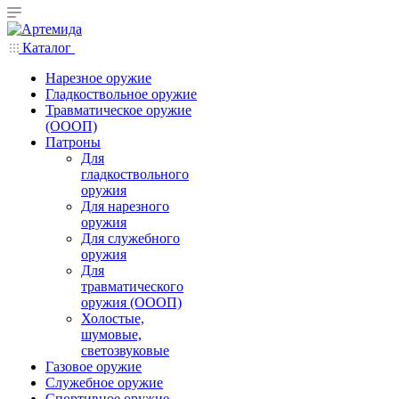
Каталог
Нарезное оружие
Гладкоствольное оружие
Травматическое оружие
(ОООП)
Патроны
Для
гладкоствольного
оружия
Для нарезного
оружия
Для служебного
оружия
Для
травматического
оружия (ОООП)
Холостые,
шумовые,
светозвуковые
Газовое оружие
Служебное оружие
Спортивное оружие