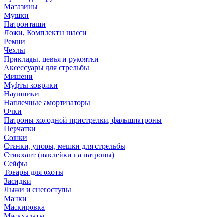
Магазины
Мушки
Патронташи
Ложи, Комплекты шасси
Ремни
Чехлы
Приклады, цевья и рукоятки
Аксессуары для стрельбы
Мишени
Муфты коврики
Наушники
Наплечные амортизаторы
Очки
Патроны холодной пристрелки, фальшпатроны
Перчатки
Сошки
Станки, упоры, мешки для стрельбы
Стикхант (наклейки на патроны)
Сейфы
Товары для охоты
Засидки
Лыжи и снегоступы
Манки
Маскировка
Маскхалаты