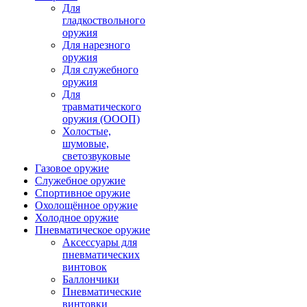
Для
гладкоствольного
оружия
Для нарезного
оружия
Для служебного
оружия
Для
травматического
оружия (ОООП)
Холостые,
шумовые,
светозвуковые
Газовое оружие
Служебное оружие
Спортивное оружие
Охолощённое оружие
Холодное оружие
Пневматическое оружие
Аксессуары для
пневматических
винтовок
Баллончики
Пневматические
винтовки