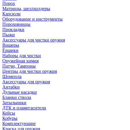
Порох
Матрицы, шеллхолдеры
Капсюли
Оборудование и инструменты
Пороховницы
Прокладки
Пыжи
Аксессуары для чистки оружия
Вишеры
Ёршики
Наборы для чистки
Оружейная химия
Патчи, Тампоны
Центры для чистки оружия
Шомпола
Аксессуары для оружия
Антабки
Дульные насадки
Бланки ствола
Затыльники
ДТК и пламегасители
Кейсы
Кобуры
Комплектующие
Краска для оружия