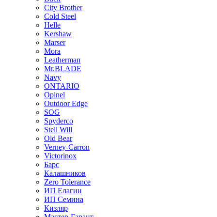
City Brother
Cold Steel
Helle
Kershaw
Marser
Mora
Leatherman
Mr.BLADE
Navy
ONTARIO
Opinel
Outdoor Edge
SOG
Spyderco
Stell Will
Old Bear
Verney-Carron
Victorinox
Барс
Калашников
Zero Tolerance
ИП Елагин
ИП Семина
Кизляр
Мастер-Гарант