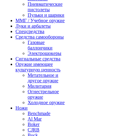
Пневматические
пистолеты
Пульки и шарики
ММГ / Учебное оружие
Луки и арбалеты
Спецсредства
Средства самообороны
Газовые
баллончики
Электрошокеры
Сигнальные средства
Оружие имеющее
культурную ценность
Метательное и
другое оружие
Милитария
Огнестрельное
оружие
Холодное оружие
Ножи
Benchmade
Al Mar
Boker
CJRB
Buck