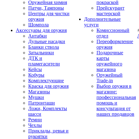
Оружейная химия
покраской
Патчи, Тампоны
Прейскурант
Центры для чистки
мастерской
оружия
Дополнительные
Шомпола
услуги
Аксессуары для оружия
Комиссионный
Антабки
отдел
Дульные насадки
Переоформление
Бланки ствола
оружия
Затыльники
Подарочные
ДТК и
карты
пламегасители
оружейного
Кейсы
магазина
Кобуры
Оружейный
Комплектующие
Trade-in
Краска для оружия
Выбор оружия в
Магазины
магазине:
Мушки
профессиональная
Патронташи
помощь и
Ложи, Комплекты
консультация от
шасси
наших продавцов
Ремни
Чехлы
Приклады, цевья и
рукоятки