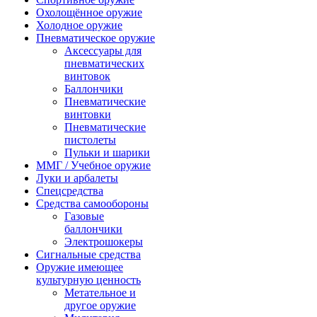
Охолощённое оружие
Холодное оружие
Пневматическое оружие
Аксессуары для
пневматических
винтовок
Баллончики
Пневматические
винтовки
Пневматические
пистолеты
Пульки и шарики
ММГ / Учебное оружие
Луки и арбалеты
Спецсредства
Средства самообороны
Газовые
баллончики
Электрошокеры
Сигнальные средства
Оружие имеющее
культурную ценность
Метательное и
другое оружие