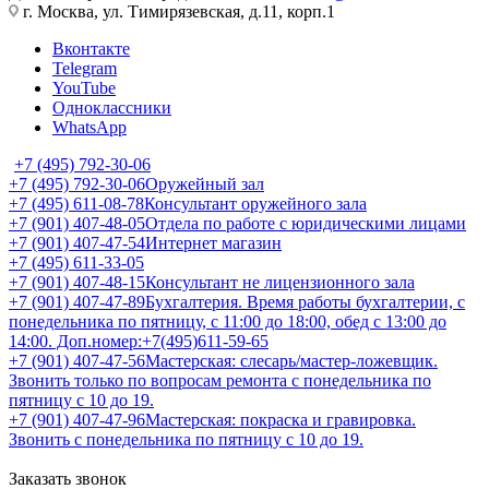
г. Москва, ул. Тимирязевская, д.11, корп.1
Вконтакте
Telegram
YouTube
Одноклассники
WhatsApp
+7 (495) 792-30-06
+7 (495) 792-30-06
Оружейный зал
+7 (495) 611-08-78
Консультант оружейного зала
+7 (901) 407-48-05
Отдела по работе с юридическими лицами
+7 (901) 407-47-54
Интернет магазин
+7 (495) 611-33-05
+7 (901) 407-48-15
Консультант не лицензионного зала
+7 (901) 407-47-89
Бухгалтерия. Время работы бухгалтерии, с
понедельника по пятницу, с 11:00 до 18:00, обед с 13:00 до
14:00. Доп.номер:+7(495)611-59-65
+7 (901) 407-47-56
Мастерская: слесарь/мастер-ложевщик.
Звонить только по вопросам ремонта с понедельника по
пятницу с 10 до 19.
+7 (901) 407-47-96
Мастерская: покраска и гравировка.
Звонить с понедельника по пятницу с 10 до 19.
Заказать звонок