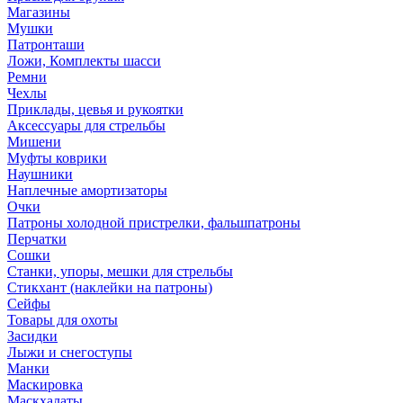
Магазины
Мушки
Патронташи
Ложи, Комплекты шасси
Ремни
Чехлы
Приклады, цевья и рукоятки
Аксессуары для стрельбы
Мишени
Муфты коврики
Наушники
Наплечные амортизаторы
Очки
Патроны холодной пристрелки, фальшпатроны
Перчатки
Сошки
Станки, упоры, мешки для стрельбы
Стикхант (наклейки на патроны)
Сейфы
Товары для охоты
Засидки
Лыжи и снегоступы
Манки
Маскировка
Маскхалаты