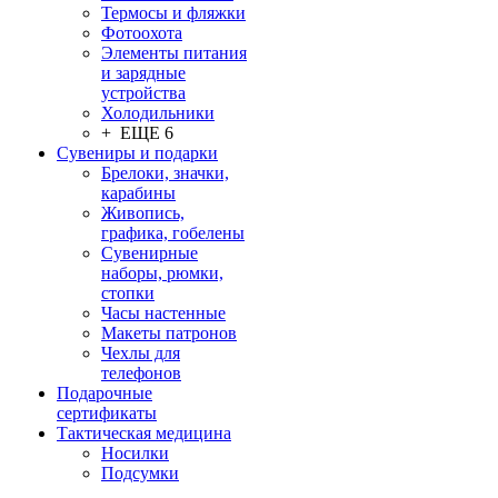
Термосы и фляжки
Фотоохота
Элементы питания
и зарядные
устройства
Холодильники
+ ЕЩЕ 6
Сувениры и подарки
Брелоки, значки,
карабины
Живопись,
графика, гобелены
Сувенирные
наборы, рюмки,
стопки
Часы настенные
Макеты патронов
Чехлы для
телефонов
Подарочные
сертификаты
Тактическая медицина
Носилки
Подсумки