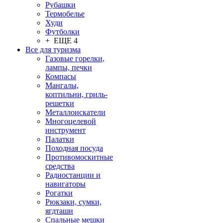
Рубашки
Термобелье
Худи
Футболки
+ ЕЩЕ 4
Все для туризма
Газовые горелки,
лампы, печки
Компасы
Мангалы,
коптильни, гриль-
решетки
Металлоискатели
Многоцелевой
инструмент
Палатки
Походная посуда
Противомоскитные
средства
Радиостанции и
навигаторы
Рогатки
Рюкзаки, сумки,
ягдташи
Спальные мешки