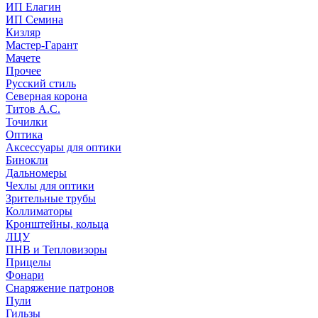
ИП Елагин
ИП Семина
Кизляр
Мастер-Гарант
Мачете
Прочее
Русский стиль
Северная корона
Титов А.С.
Точилки
Оптика
Аксессуары для оптики
Бинокли
Дальномеры
Чехлы для оптики
Зрительные трубы
Коллиматоры
Кронштейны, кольца
ЛЦУ
ПНВ и Тепловизоры
Прицелы
Фонари
Снаряжение патронов
Пули
Гильзы