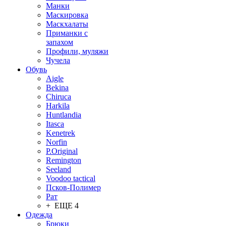
Манки
Маскировка
Маскхалаты
Приманки с
запахом
Профили, муляжи
Чучела
Обувь
Aigle
Bekina
Chiruсa
Harkila
Huntlandia
Itasca
Kenetrek
Norfin
P.Original
Remington
Seeland
Voodoo tactical
Псков-Полимер
Рат
+ ЕЩЕ 4
Одежда
Брюки