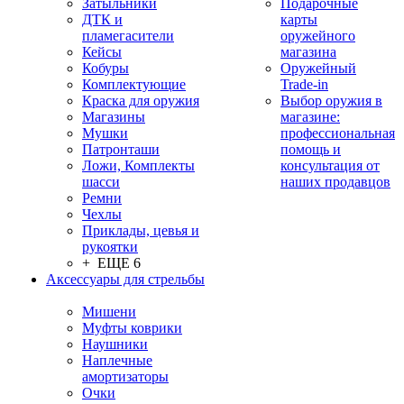
Затыльники
Подарочные
ДТК и
карты
пламегасители
оружейного
Кейсы
магазина
Кобуры
Оружейный
Комплектующие
Trade-in
Краска для оружия
Выбор оружия в
Магазины
магазине:
Мушки
профессиональная
Патронташи
помощь и
Ложи, Комплекты
консультация от
шасси
наших продавцов
Ремни
Чехлы
Приклады, цевья и
рукоятки
+ ЕЩЕ 6
Аксессуары для стрельбы
Мишени
Муфты коврики
Наушники
Наплечные
амортизаторы
Очки