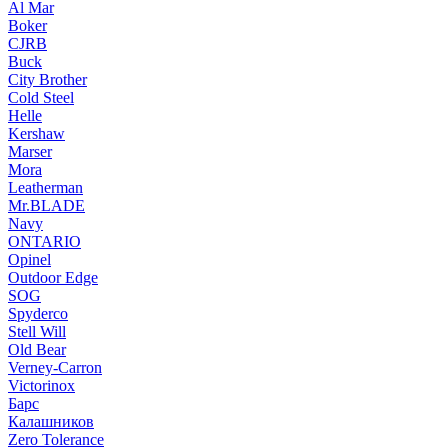
Al Mar
Boker
CJRB
Buck
City Brother
Cold Steel
Helle
Kershaw
Marser
Mora
Leatherman
Mr.BLADE
Navy
ONTARIO
Opinel
Outdoor Edge
SOG
Spyderco
Stell Will
Old Bear
Verney-Carron
Victorinox
Барс
Калашников
Zero Tolerance