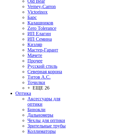
Old Bear
Verney-Carron
Victorinox
Барс
Калашников
Zero Tolerance
ИП Елагин
ИП Семина
Кизляр
Мастер-Гарант
Мачете
Прочее
Русский стиль
Северная корона
Титов А.С.
Точилки
+ ЕЩЕ 26
Оптика
Аксессуары для
оптики
Бинокли
Дальномеры
Чехлы для оптики
Зрительные трубы
Коллиматоры