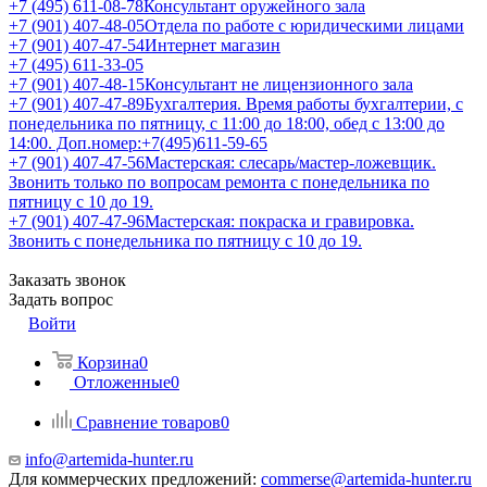
+7 (495) 611-08-78
Консультант оружейного зала
+7 (901) 407-48-05
Отдела по работе с юридическими лицами
+7 (901) 407-47-54
Интернет магазин
+7 (495) 611-33-05
+7 (901) 407-48-15
Консультант не лицензионного зала
+7 (901) 407-47-89
Бухгалтерия. Время работы бухгалтерии, с
понедельника по пятницу, с 11:00 до 18:00, обед с 13:00 до
14:00. Доп.номер:+7(495)611-59-65
+7 (901) 407-47-56
Мастерская: слесарь/мастер-ложевщик.
Звонить только по вопросам ремонта с понедельника по
пятницу с 10 до 19.
+7 (901) 407-47-96
Мастерская: покраска и гравировка.
Звонить с понедельника по пятницу с 10 до 19.
Заказать звонок
Задать вопрос
Войти
Корзина
0
Отложенные
0
Сравнение товаров
0
info@artemida-hunter.ru
Для коммерческих предложений:
commerse@artemida-hunter.ru