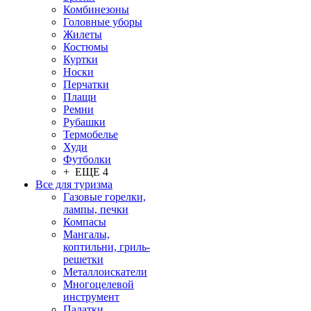
Комбинезоны
Головные уборы
Жилеты
Костюмы
Куртки
Носки
Перчатки
Плащи
Ремни
Рубашки
Термобелье
Худи
Футболки
+ ЕЩЕ 4
Все для туризма
Газовые горелки,
лампы, печки
Компасы
Мангалы,
коптильни, гриль-
решетки
Металлоискатели
Многоцелевой
инструмент
Палатки