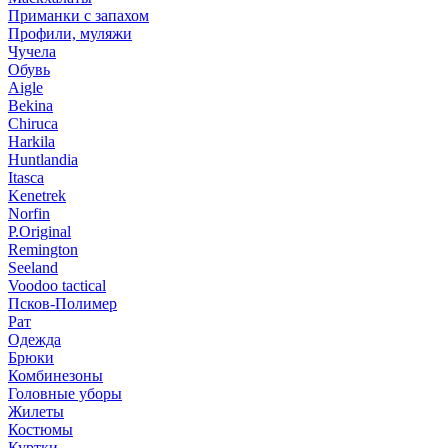
Приманки с запахом
Профили, муляжи
Чучела
Обувь
Aigle
Bekina
Chiruсa
Harkila
Huntlandia
Itasca
Kenetrek
Norfin
P.Original
Remington
Seeland
Voodoo tactical
Псков-Полимер
Рат
Одежда
Брюки
Комбинезоны
Головные уборы
Жилеты
Костюмы
Куртки