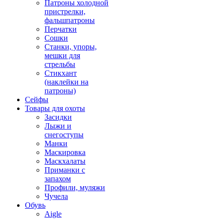
Патроны холодной
пристрелки,
фальшпатроны
Перчатки
Сошки
Станки, упоры,
мешки для
стрельбы
Стикхант
(наклейки на
патроны)
Сейфы
Товары для охоты
Засидки
Лыжи и
снегоступы
Манки
Маскировка
Маскхалаты
Приманки с
запахом
Профили, муляжи
Чучела
Обувь
Aigle