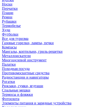
Носки
Перчатки
Плащи
Ремни
Рубашки
Термобелье
Худи
Футболки
Все для туризма
Газовые горелки, лампы, печки
Компасы
Мангалы, коптильни, гриль-решетки
Металлоискатели
Многоцелевой инструмент
Палатки
Походная посуда
Противомоскитные средства
Радиостанции и навигаторы
Рогатки
Рюкзаки, сумки, ягдташи
Спальные мешки
Термосы и фляжки
Фотоохота
Элементы питания и зарядные устройства