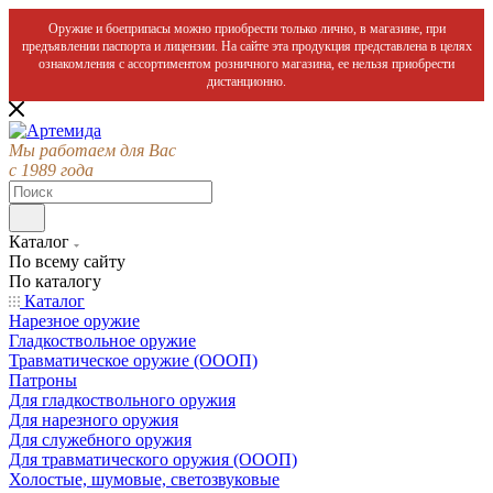
Оружие и боеприпасы можно приобрести только лично, в магазине, при
предъявлении паспорта и лицензии. На сайте эта продукция представлена в целях
ознакомления с ассортиментом розничного магазина, ее нельзя приобрести
дистанционно.
Мы работаем для Вас
с 1989 года
Каталог
По всему сайту
По каталогу
Каталог
Нарезное оружие
Гладкоствольное оружие
Травматическое оружие (ОООП)
Патроны
Для гладкоствольного оружия
Для нарезного оружия
Для служебного оружия
Для травматического оружия (ОООП)
Холостые, шумовые, светозвуковые