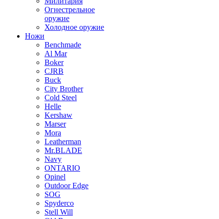
Милитария
Огнестрельное
оружие
Холодное оружие
Ножи
Benchmade
Al Mar
Boker
CJRB
Buck
City Brother
Cold Steel
Helle
Kershaw
Marser
Mora
Leatherman
Mr.BLADE
Navy
ONTARIO
Opinel
Outdoor Edge
SOG
Spyderco
Stell Will