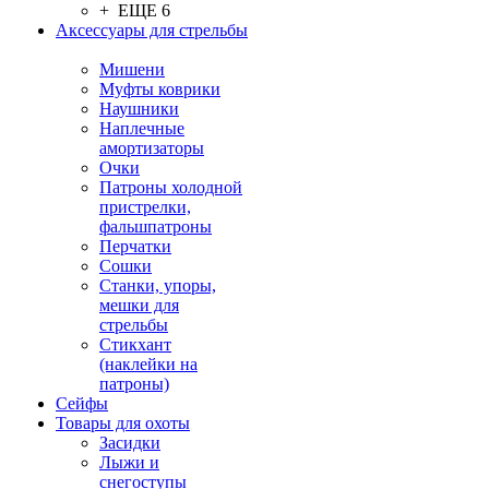
+ ЕЩЕ 6
Аксессуары для стрельбы
Мишени
Муфты коврики
Наушники
Наплечные
амортизаторы
Очки
Патроны холодной
пристрелки,
фальшпатроны
Перчатки
Сошки
Станки, упоры,
мешки для
стрельбы
Стикхант
(наклейки на
патроны)
Сейфы
Товары для охоты
Засидки
Лыжи и
снегоступы