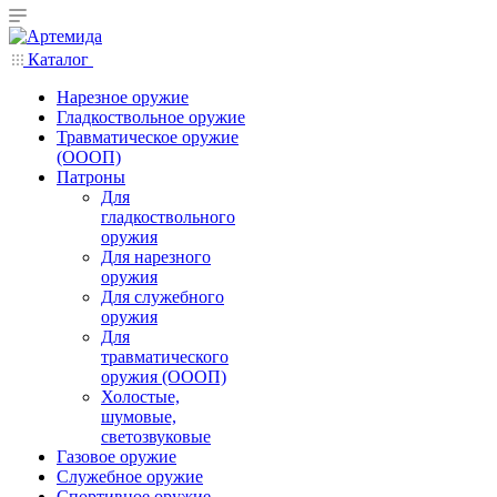
Каталог
Нарезное оружие
Гладкоствольное оружие
Травматическое оружие
(ОООП)
Патроны
Для
гладкоствольного
оружия
Для нарезного
оружия
Для служебного
оружия
Для
травматического
оружия (ОООП)
Холостые,
шумовые,
светозвуковые
Газовое оружие
Служебное оружие
Спортивное оружие