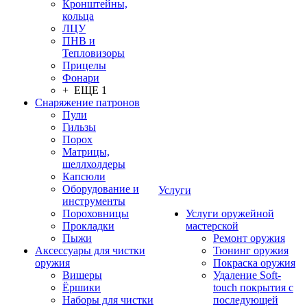
Кронштейны,
кольца
ЛЦУ
ПНВ и
Тепловизоры
Прицелы
Фонари
+ ЕЩЕ 1
Снаряжение патронов
Пули
Гильзы
Порох
Матрицы,
шеллхолдеры
Капсюли
Оборудование и
Услуги
инструменты
Пороховницы
Услуги оружейной
Прокладки
мастерской
Пыжи
Ремонт оружия
Аксессуары для чистки
Тюнинг оружия
оружия
Покраска оружия
Вишеры
Удаление Soft-
Ёршики
touch покрытия с
Наборы для чистки
последующей