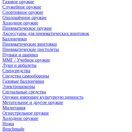
Газовое оружие
Служебное оружие
Спортивное оружие
Охолощённое оружие
Холодное оружие
Пневматическое оружие
Аксессуары для пневматических винтовок
Баллончики
Пневматические винтовки
Пневматические пистолеты
Пульки и шарики
ММГ / Учебное оружие
Луки и арбалеты
Спецсредства
Средства самообороны
Газовые баллончики
Электрошокеры
Сигнальные средства
Оружие имеющее культурную ценность
Метательное и другое оружие
Милитария
Огнестрельное оружие
Холодное оружие
Ножи
Benchmade