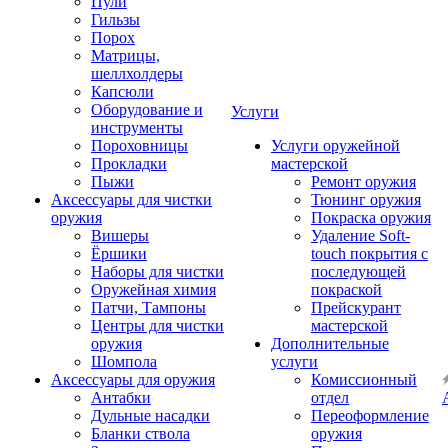
Пули
Гильзы
Порох
Матрицы,
шеллхолдеры
Капсюли
Оборудование и
Услуги
инструменты
Пороховницы
Услуги оружейной
Прокладки
мастерской
Пыжи
Ремонт оружия
Аксессуары для чистки
Тюнинг оружия
оружия
Покраска оружия
Вишеры
Удаление Soft-
Ёршики
touch покрытия с
Наборы для чистки
последующей
Оружейная химия
покраской
Патчи, Тампоны
Прейскурант
Центры для чистки
мастерской
оружия
Дополнительные
Шомпола
услуги
Аксессуары для оружия
Комиссионный
Антабки
отдел
Дульные насадки
Переоформление
Бланки ствола
оружия