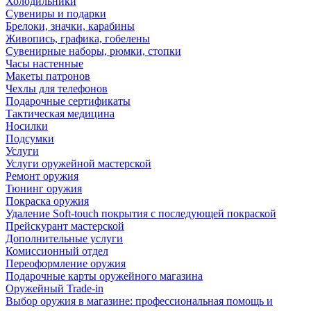
Холодильники
Сувениры и подарки
Брелоки, значки, карабины
Живопись, графика, гобелены
Сувенирные наборы, рюмки, стопки
Часы настенные
Макеты патронов
Чехлы для телефонов
Подарочные сертификаты
Тактическая медицина
Носилки
Подсумки
Услуги
Услуги оружейной мастерской
Ремонт оружия
Тюнинг оружия
Покраска оружия
Удаление Soft-touch покрытия с последующей покраской
Прейскурант мастерской
Дополнительные услуги
Комиссионный отдел
Переоформление оружия
Подарочные карты оружейного магазина
Оружейный Trade-in
Выбор оружия в магазине: профессиональная помощь и