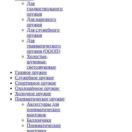
Для
гладкоствольного
оружия
Для нарезного
оружия
Для служебного
оружия
Для
травматического
оружия (ОООП)
Холостые,
шумовые,
светозвуковые
Газовое оружие
Служебное оружие
Спортивное оружие
Охолощённое оружие
Холодное оружие
Пневматическое оружие
Аксессуары для
пневматических
винтовок
Баллончики
Пневматические
винтовки