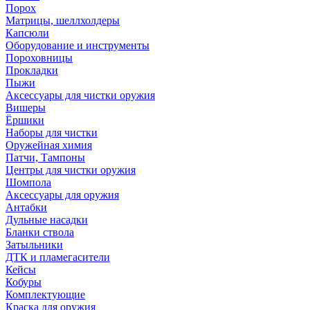
Порох
Матрицы, шеллхолдеры
Капсюли
Оборудование и инструменты
Пороховницы
Прокладки
Пыжи
Аксессуары для чистки оружия
Вишеры
Ёршики
Наборы для чистки
Оружейная химия
Патчи, Тампоны
Центры для чистки оружия
Шомпола
Аксессуары для оружия
Антабки
Дульные насадки
Бланки ствола
Затыльники
ДТК и пламегасители
Кейсы
Кобуры
Комплектующие
Краска для оружия