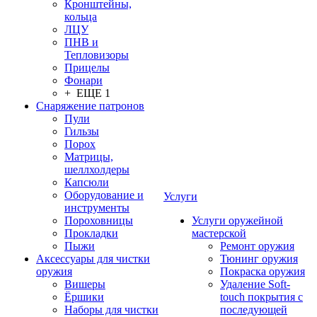
Кронштейны,
кольца
ЛЦУ
ПНВ и
Тепловизоры
Прицелы
Фонари
+ ЕЩЕ 1
Снаряжение патронов
Пули
Гильзы
Порох
Матрицы,
шеллхолдеры
Капсюли
Оборудование и
Услуги
инструменты
Пороховницы
Услуги оружейной
Прокладки
мастерской
Пыжи
Ремонт оружия
Аксессуары для чистки
Тюнинг оружия
оружия
Покраска оружия
Вишеры
Удаление Soft-
Ёршики
touch покрытия с
Наборы для чистки
последующей