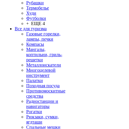
Рубашки
Термобелье
Худи
Футболки
+ ЕЩЕ 4
Все для туризма
Газовые горелки,
лампы, печки
Компасы
Мангалы,
коптильни, гриль-
решетки
Металлоискатели
Многоцелевой
инструмент
Палатки
Походная посуда
Противомоскитные
средства
Радиостанции и
навигаторы
Рогатки
Рюкзаки, сумки,
ягдташи
Спальные мешки