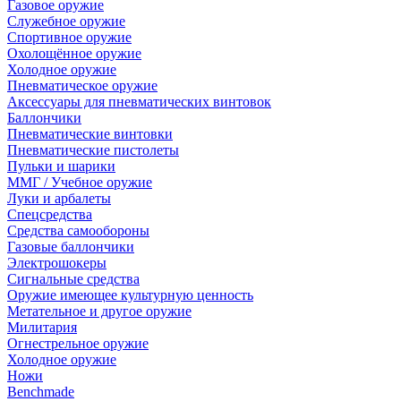
Газовое оружие
Служебное оружие
Спортивное оружие
Охолощённое оружие
Холодное оружие
Пневматическое оружие
Аксессуары для пневматических винтовок
Баллончики
Пневматические винтовки
Пневматические пистолеты
Пульки и шарики
ММГ / Учебное оружие
Луки и арбалеты
Спецсредства
Средства самообороны
Газовые баллончики
Электрошокеры
Сигнальные средства
Оружие имеющее культурную ценность
Метательное и другое оружие
Милитария
Огнестрельное оружие
Холодное оружие
Ножи
Benchmade