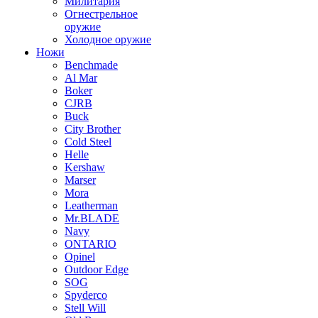
Милитария
Огнестрельное
оружие
Холодное оружие
Ножи
Benchmade
Al Mar
Boker
CJRB
Buck
City Brother
Cold Steel
Helle
Kershaw
Marser
Mora
Leatherman
Mr.BLADE
Navy
ONTARIO
Opinel
Outdoor Edge
SOG
Spyderco
Stell Will