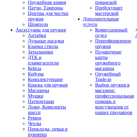
Оружейная химия
покраской
Патчи, Тампоны
Прейскурант
Центры для чистки
мастерской
оружия
Дополнительные
Шомпола
услуги
Аксессуары для оружия
Комиссионный
Антабки
отдел
Дульные насадки
Переоформление
Бланки ствола
оружия
Затыльники
Подарочные
ДТК и
карты
пламегасители
оружейного
Кейсы
магазина
Кобуры
Оружейный
Комплектующие
Trade-in
Краска для оружия
Выбор оружия в
Магазины
магазине:
Мушки
профессиональная
Патронташи
помощь и
Ложи, Комплекты
консультация от
шасси
наших продавцов
Ремни
Чехлы
Приклады, цевья и
рукоятки