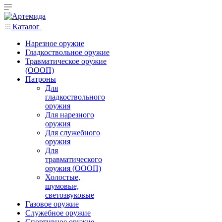
Каталог
Нарезное оружие
Гладкоствольное оружие
Травматическое оружие
(ОООП)
Патроны
Для
гладкоствольного
оружия
Для нарезного
оружия
Для служебного
оружия
Для
травматического
оружия (ОООП)
Холостые,
шумовые,
светозвуковые
Газовое оружие
Служебное оружие
Спортивное оружие