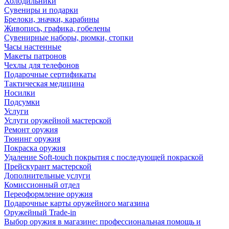
Холодильники
Сувениры и подарки
Брелоки, значки, карабины
Живопись, графика, гобелены
Сувенирные наборы, рюмки, стопки
Часы настенные
Макеты патронов
Чехлы для телефонов
Подарочные сертификаты
Тактическая медицина
Носилки
Подсумки
Услуги
Услуги оружейной мастерской
Ремонт оружия
Тюнинг оружия
Покраска оружия
Удаление Soft-touch покрытия с последующей покраской
Прейскурант мастерской
Дополнительные услуги
Комиссионный отдел
Переоформление оружия
Подарочные карты оружейного магазина
Оружейный Trade-in
Выбор оружия в магазине: профессиональная помощь и