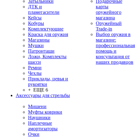
Затыльники
Подарочные
ДТК и
карты
пламегасители
оружейного
Кейсы
магазина
Кобуры
Оружейный
Комплектующие
Trade-in
Краска для оружия
Выбор оружия в
Магазины
магазине:
Мушки
профессиональная
Патронташи
помощь и
Ложи, Комплекты
консультация от
шасси
наших продавцов
Ремни
Чехлы
Приклады, цевья и
рукоятки
+ ЕЩЕ 6
Аксессуары для стрельбы
Мишени
Муфты коврики
Наушники
Наплечные
амортизаторы
Очки