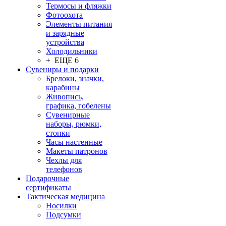
Термосы и фляжки
Фотоохота
Элементы питания
и зарядные
устройства
Холодильники
+ ЕЩЕ 6
Сувениры и подарки
Брелоки, значки,
карабины
Живопись,
графика, гобелены
Сувенирные
наборы, рюмки,
стопки
Часы настенные
Макеты патронов
Чехлы для
телефонов
Подарочные
сертификаты
Тактическая медицина
Носилки
Подсумки