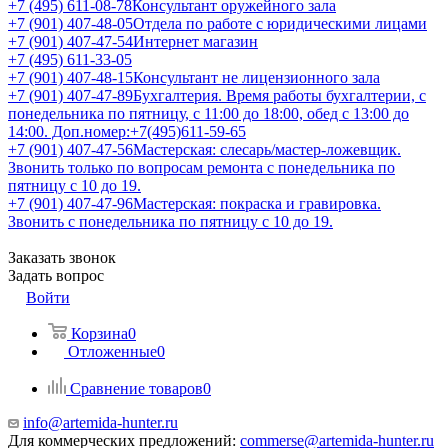
+7 (495) 611-08-78
Консультант оружейного зала
+7 (901) 407-48-05
Отдела по работе с юридическими лицами
+7 (901) 407-47-54
Интернет магазин
+7 (495) 611-33-05
+7 (901) 407-48-15
Консультант не лицензионного зала
+7 (901) 407-47-89
Бухгалтерия. Время работы бухгалтерии, с
понедельника по пятницу, с 11:00 до 18:00, обед с 13:00 до
14:00. Доп.номер:+7(495)611-59-65
+7 (901) 407-47-56
Мастерская: слесарь/мастер-ложевщик.
Звонить только по вопросам ремонта с понедельника по
пятницу с 10 до 19.
+7 (901) 407-47-96
Мастерская: покраска и гравировка.
Звонить с понедельника по пятницу с 10 до 19.
Заказать звонок
Задать вопрос
Войти
Корзина
0
Отложенные
0
Сравнение товаров
0
info@artemida-hunter.ru
Для коммерческих предложений:
commerse@artemida-hunter.ru