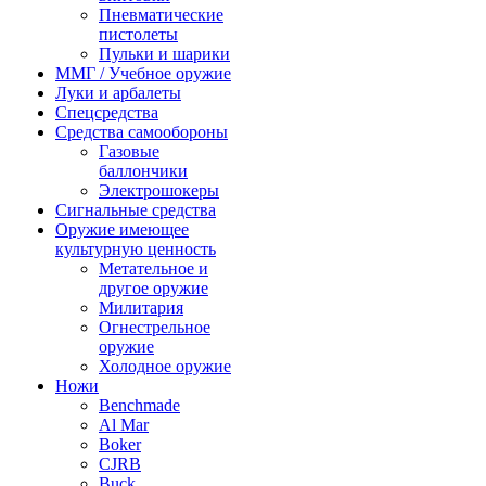
Пневматические
пистолеты
Пульки и шарики
ММГ / Учебное оружие
Луки и арбалеты
Спецсредства
Средства самообороны
Газовые
баллончики
Электрошокеры
Сигнальные средства
Оружие имеющее
культурную ценность
Метательное и
другое оружие
Милитария
Огнестрельное
оружие
Холодное оружие
Ножи
Benchmade
Al Mar
Boker
CJRB
Buck