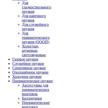
Для
гладкоствольного
оружия
Для нарезного
оружия
Для служебного
оружия
Для
травматического
оружия (ОООП)
Холостые,
шумовые,
светозвуковые
Газовое оружие
Служебное оружие
Спортивное оружие
Охолощённое оружие
Холодное оружие
Пневматическое оружие
Аксессуары для
пневматических
винтовок
Баллончики
Пневматические
винтовки