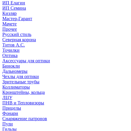
ИП Елагин
ИП Семина
Кизляр
Мастер-Гарант
Мачете
Прочее
Русский стиль
Северная корона
Титов А.С.
Точилки
Оптика
Аксессуары для оптики
Бинокли
Дальномеры
Чехлы для оптики
Зрительные трубы
Коллиматоры
Кронштейны, кольца
ЛЦУ
ПНВ и Тепловизоры
Прицелы
Фонари
Снаряжение патронов
Пули
Гильзы