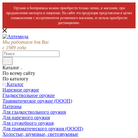
Оружие и боеприпасы можно приобрести только лично, в магазине, при
предъявлении паспорта и лицензии. На сайте эта продукция представлена в целях
ознакомления с ассортиментом розничного магазина, ее нельзя приобрести
дистанционно.
Мы работаем для Вас
с 1989 года
Каталог
По всему сайту
По каталогу
Каталог
Нарезное оружие
Гладкоствольное оружие
Травматическое оружие (ОООП)
Патроны
Для гладкоствольного оружия
Для нарезного оружия
Для служебного оружия
Для травматического оружия (ОООП)
Холостые, шумовые, светозвуковые