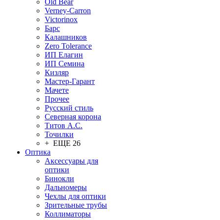
Old Bear
Verney-Carron
Victorinox
Барс
Калашников
Zero Tolerance
ИП Елагин
ИП Семина
Кизляр
Мастер-Гарант
Мачете
Прочее
Русский стиль
Северная корона
Титов А.С.
Точилки
+ ЕЩЕ 26
Оптика
Аксессуары для
оптики
Бинокли
Дальномеры
Чехлы для оптики
Зрительные трубы
Коллиматоры