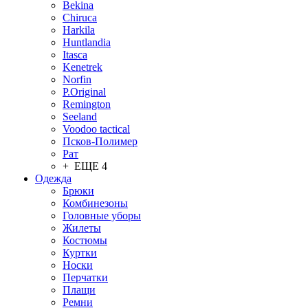
Bekina
Chiruсa
Harkila
Huntlandia
Itasca
Kenetrek
Norfin
P.Original
Remington
Seeland
Voodoo tactical
Псков-Полимер
Рат
+ ЕЩЕ 4
Одежда
Брюки
Комбинезоны
Головные уборы
Жилеты
Костюмы
Куртки
Носки
Перчатки
Плащи
Ремни