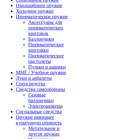
Охолощённое оружие
Холодное оружие
Пневматическое оружие
Аксессуары для
пневматических
винтовок
Баллончики
Пневматические
винтовки
Пневматические
пистолеты
Пульки и шарики
ММГ / Учебное оружие
Луки и арбалеты
Спецсредства
Средства самообороны
Газовые
баллончики
Электрошокеры
Сигнальные средства
Оружие имеющее
культурную ценность
Метательное и
другое оружие