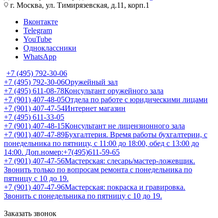
г. Москва, ул. Тимирязевская, д.11, корп.1
Вконтакте
Telegram
YouTube
Одноклассники
WhatsApp
+7 (495) 792-30-06
+7 (495) 792-30-06
Оружейный зал
+7 (495) 611-08-78
Консультант оружейного зала
+7 (901) 407-48-05
Отдела по работе с юридическими лицами
+7 (901) 407-47-54
Интернет магазин
+7 (495) 611-33-05
+7 (901) 407-48-15
Консультант не лицензионного зала
+7 (901) 407-47-89
Бухгалтерия. Время работы бухгалтерии, с
понедельника по пятницу, с 11:00 до 18:00, обед с 13:00 до
14:00. Доп.номер:+7(495)611-59-65
+7 (901) 407-47-56
Мастерская: слесарь/мастер-ложевщик.
Звонить только по вопросам ремонта с понедельника по
пятницу с 10 до 19.
+7 (901) 407-47-96
Мастерская: покраска и гравировка.
Звонить с понедельника по пятницу с 10 до 19.
Заказать звонок