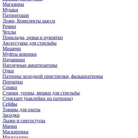
Магазины
Мушки
Патронташи
Ложи, Комплекты шасси
Ремни
Чехлы
Приклады, цевья и рукоятки
Аксессуары для стрельбы
Мишени
Муфты коврики
Наушники
Наплечные амортизаторы
Очки
Патроны холодной пристрелки, фальшпатроны
Перчатки
Сошки
Станки, упоры, мешки для стрельбы
Стикхант (наклейки на патроны)
Сейфы
Товары для охоты
Засидки
Лыжи и снегоступы
Манки
Маскировка
Маскхалаты