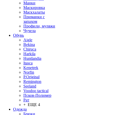
Манки
Маскировка
Маскхалаты
Приманки с
запахом
Профили, муляжи
Чучела
Обувь
Aigle
Bekina
Chiruсa
Harkila
Huntlandia
Itasca
Kenetrek
Norfin
P.Original
Remington
Seeland
Voodoo tactical
Псков-Полимер
Рат
+ ЕЩЕ 4
Одежда
Брюки