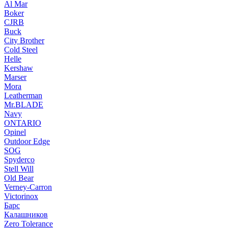
Al Mar
Boker
CJRB
Buck
City Brother
Cold Steel
Helle
Kershaw
Marser
Mora
Leatherman
Mr.BLADE
Navy
ONTARIO
Opinel
Outdoor Edge
SOG
Spyderco
Stell Will
Old Bear
Verney-Carron
Victorinox
Барс
Калашников
Zero Tolerance