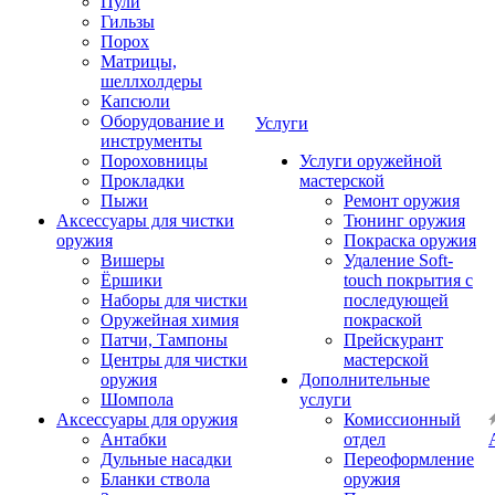
Пули
Гильзы
Порох
Матрицы,
шеллхолдеры
Капсюли
Оборудование и
Услуги
инструменты
Пороховницы
Услуги оружейной
Прокладки
мастерской
Пыжи
Ремонт оружия
Аксессуары для чистки
Тюнинг оружия
оружия
Покраска оружия
Вишеры
Удаление Soft-
Ёршики
touch покрытия с
Наборы для чистки
последующей
Оружейная химия
покраской
Патчи, Тампоны
Прейскурант
Центры для чистки
мастерской
оружия
Дополнительные
Шомпола
услуги
Аксессуары для оружия
Комиссионный
Антабки
отдел
Дульные насадки
Переоформление
Бланки ствола
оружия