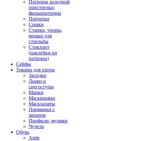
Патроны холодной
пристрелки,
фальшпатроны
Перчатки
Сошки
Станки, упоры,
мешки для
стрельбы
Стикхант
(наклейки на
патроны)
Сейфы
Товары для охоты
Засидки
Лыжи и
снегоступы
Манки
Маскировка
Маскхалаты
Приманки с
запахом
Профили, муляжи
Чучела
Обувь
Aigle