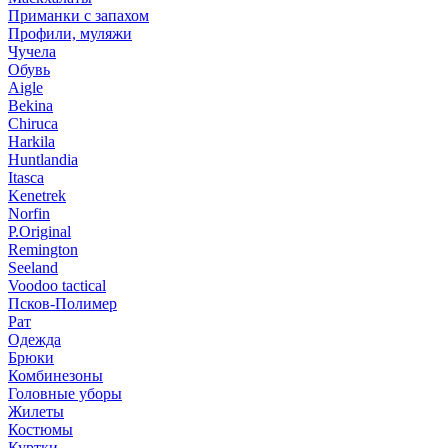
Приманки с запахом
Профили, муляжи
Чучела
Обувь
Aigle
Bekina
Chiruсa
Harkila
Huntlandia
Itasca
Kenetrek
Norfin
P.Original
Remington
Seeland
Voodoo tactical
Псков-Полимер
Рат
Одежда
Брюки
Комбинезоны
Головные уборы
Жилеты
Костюмы
Куртки