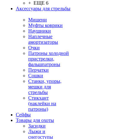
+ ЕЩЕ 6
Аксессуары для стрельбы
Мишени
Муфты коврики
Наушники
Наплечные
амортизаторы
Очки
Патроны холодной
пристрелки,
фальшпатроны
Перчатки
Сошки
Станки, упоры,
мешки для
стрельбы
Стикхант
(наклейки на
патроны)
Сейфы
Товары для охоты
Засидки
Лыжи и
снегоступы