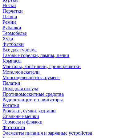
Носки
Перчатки
Плащи
Ремни
Рубашки
Термобелье
Худи
Футболки
Все для туризма
Газовые горелки, лампы, печки
Компасы
Мангалы, коптильни, гриль-решетки
Металлоискатели
Многоцелевой инструмент
Палатки
Походная посуда
Противомоскитные средства
Радиостанции и навигаторы
Рогатки
Рюкзаки, сумки, ягдташи
Спальные мешки
Термосы и фляжки
Фотоохота
Элементы питания и зарядные устройства