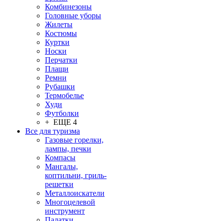
Комбинезоны
Головные уборы
Жилеты
Костюмы
Куртки
Носки
Перчатки
Плащи
Ремни
Рубашки
Термобелье
Худи
Футболки
+ ЕЩЕ 4
Все для туризма
Газовые горелки,
лампы, печки
Компасы
Мангалы,
коптильни, гриль-
решетки
Металлоискатели
Многоцелевой
инструмент
Палатки