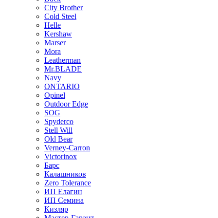
City Brother
Cold Steel
Helle
Kershaw
Marser
Mora
Leatherman
Mr.BLADE
Navy
ONTARIO
Opinel
Outdoor Edge
SOG
Spyderco
Stell Will
Old Bear
Verney-Carron
Victorinox
Барс
Калашников
Zero Tolerance
ИП Елагин
ИП Семина
Кизляр
Мастер-Гарант