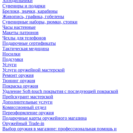
Холодильники
Сувениры и подарки
Брелоки, значки, карабины
Живопись, графика, гобелены
Сувенирные наборы, рюмки, стопки
Часы настенные
Макеты патронов
Чехлы для телефонов
Подарочные сертификаты
Тактическая медицина
Носилки
Подсумки
Услуги
Услуги оружейной мастерской
Ремонт оружия
Тюнинг оружия
Покраска оружия
Удаление Soft-touch покрытия с последующей покраской
Прейскурант мастерской
Дополнительные услуги
Комиссионный отдел
Переоформление оружия
Подарочные карты оружейного магазина
Оружейный Trade-in
Выбор оружия в магазине: профессиональная помощь и