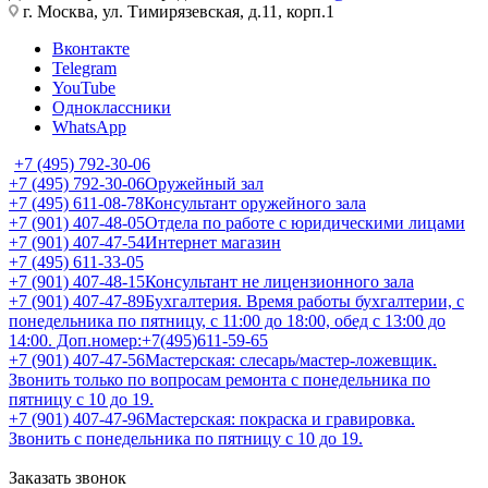
г. Москва, ул. Тимирязевская, д.11, корп.1
Вконтакте
Telegram
YouTube
Одноклассники
WhatsApp
+7 (495) 792-30-06
+7 (495) 792-30-06
Оружейный зал
+7 (495) 611-08-78
Консультант оружейного зала
+7 (901) 407-48-05
Отдела по работе с юридическими лицами
+7 (901) 407-47-54
Интернет магазин
+7 (495) 611-33-05
+7 (901) 407-48-15
Консультант не лицензионного зала
+7 (901) 407-47-89
Бухгалтерия. Время работы бухгалтерии, с
понедельника по пятницу, с 11:00 до 18:00, обед с 13:00 до
14:00. Доп.номер:+7(495)611-59-65
+7 (901) 407-47-56
Мастерская: слесарь/мастер-ложевщик.
Звонить только по вопросам ремонта с понедельника по
пятницу с 10 до 19.
+7 (901) 407-47-96
Мастерская: покраска и гравировка.
Звонить с понедельника по пятницу с 10 до 19.
Заказать звонок