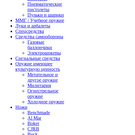
Пневматические
пистолеты
Пульки и шарики
ММГ / Учебное оружие
Луки и арбалеты
Спецсредства
Средства самообороны
Газовые
баллончики
Электрошокеры
Сигнальные средства
Оружие имеющее
культурную ценность
Метательное и
другое оружие
Милитария
Огнестрельное
оружие
Холодное оружие
Ножи
Benchmade
Al Mar
Boker
CJRB
Buck