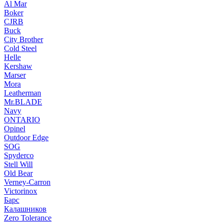
Al Mar
Boker
CJRB
Buck
City Brother
Cold Steel
Helle
Kershaw
Marser
Mora
Leatherman
Mr.BLADE
Navy
ONTARIO
Opinel
Outdoor Edge
SOG
Spyderco
Stell Will
Old Bear
Verney-Carron
Victorinox
Барс
Калашников
Zero Tolerance