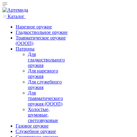
Каталог
Нарезное оружие
Гладкоствольное оружие
Травматическое оружие
(ОООП)
Патроны
Для
гладкоствольного
оружия
Для нарезного
оружия
Для служебного
оружия
Для
травматического
оружия (ОООП)
Холостые,
шумовые,
светозвуковые
Газовое оружие
Служебное оружие
Спортивное оружие