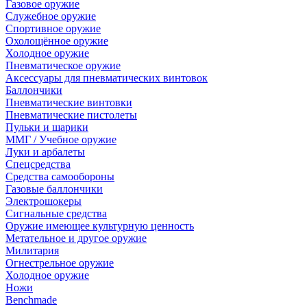
Газовое оружие
Служебное оружие
Спортивное оружие
Охолощённое оружие
Холодное оружие
Пневматическое оружие
Аксессуары для пневматических винтовок
Баллончики
Пневматические винтовки
Пневматические пистолеты
Пульки и шарики
ММГ / Учебное оружие
Луки и арбалеты
Спецсредства
Средства самообороны
Газовые баллончики
Электрошокеры
Сигнальные средства
Оружие имеющее культурную ценность
Метательное и другое оружие
Милитария
Огнестрельное оружие
Холодное оружие
Ножи
Benchmade