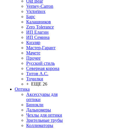
Old Bear
Verney-Carron
Victorinox
Барс
Калашников
Zero Tolerance
ИП Елагин
ИП Семина
Кизляр
Мастер-Гарант
Мачете
Прочее
Русский стиль
Северная корона
Титов А.С.
Точилки
+ ЕЩЕ 26
Оптика
Аксессуары для
оптики
Бинокли
Дальномеры
Чехлы для оптики
Зрительные трубы
Коллиматоры