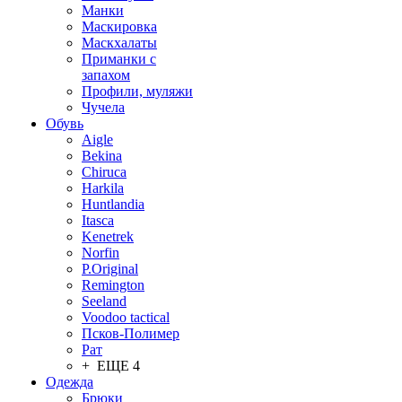
Манки
Маскировка
Маскхалаты
Приманки с
запахом
Профили, муляжи
Чучела
Обувь
Aigle
Bekina
Chiruсa
Harkila
Huntlandia
Itasca
Kenetrek
Norfin
P.Original
Remington
Seeland
Voodoo tactical
Псков-Полимер
Рат
+ ЕЩЕ 4
Одежда
Брюки