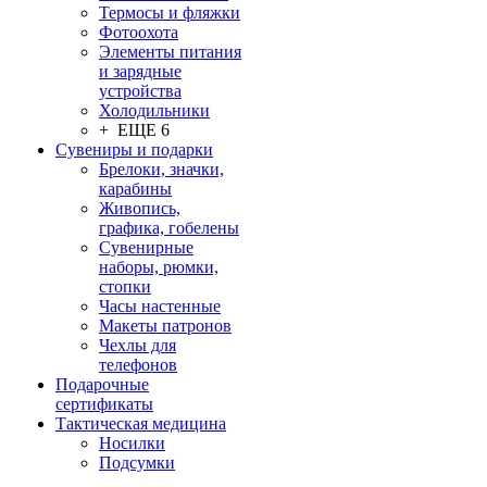
Термосы и фляжки
Фотоохота
Элементы питания
и зарядные
устройства
Холодильники
+ ЕЩЕ 6
Сувениры и подарки
Брелоки, значки,
карабины
Живопись,
графика, гобелены
Сувенирные
наборы, рюмки,
стопки
Часы настенные
Макеты патронов
Чехлы для
телефонов
Подарочные
сертификаты
Тактическая медицина
Носилки
Подсумки