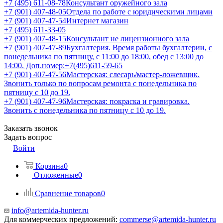
+7 (495) 611-08-78
Консультант оружейного зала
+7 (901) 407-48-05
Отдела по работе с юридическими лицами
+7 (901) 407-47-54
Интернет магазин
+7 (495) 611-33-05
+7 (901) 407-48-15
Консультант не лицензионного зала
+7 (901) 407-47-89
Бухгалтерия. Время работы бухгалтерии, с
понедельника по пятницу, с 11:00 до 18:00, обед с 13:00 до
14:00. Доп.номер:+7(495)611-59-65
+7 (901) 407-47-56
Мастерская: слесарь/мастер-ложевщик.
Звонить только по вопросам ремонта с понедельника по
пятницу с 10 до 19.
+7 (901) 407-47-96
Мастерская: покраска и гравировка.
Звонить с понедельника по пятницу с 10 до 19.
Заказать звонок
Задать вопрос
Войти
Корзина
0
Отложенные
0
Сравнение товаров
0
info@artemida-hunter.ru
Для коммерческих предложений:
commerse@artemida-hunter.ru