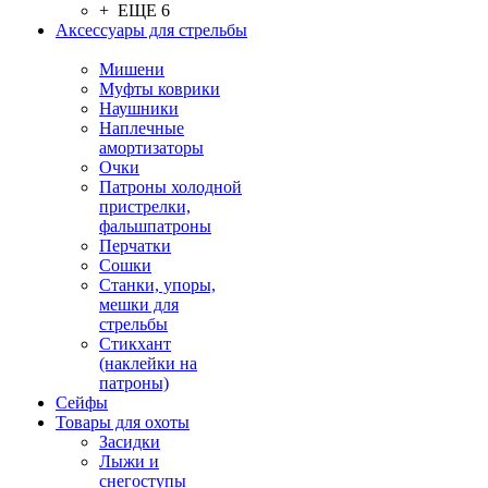
+ ЕЩЕ 6
Аксессуары для стрельбы
Мишени
Муфты коврики
Наушники
Наплечные
амортизаторы
Очки
Патроны холодной
пристрелки,
фальшпатроны
Перчатки
Сошки
Станки, упоры,
мешки для
стрельбы
Стикхант
(наклейки на
патроны)
Сейфы
Товары для охоты
Засидки
Лыжи и
снегоступы