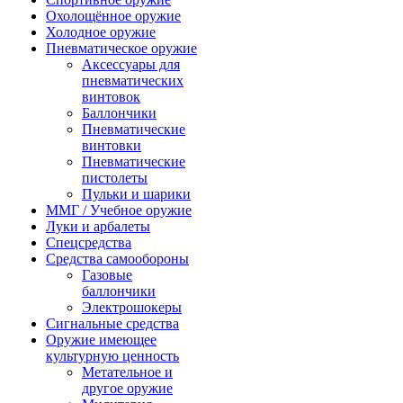
Охолощённое оружие
Холодное оружие
Пневматическое оружие
Аксессуары для
пневматических
винтовок
Баллончики
Пневматические
винтовки
Пневматические
пистолеты
Пульки и шарики
ММГ / Учебное оружие
Луки и арбалеты
Спецсредства
Средства самообороны
Газовые
баллончики
Электрошокеры
Сигнальные средства
Оружие имеющее
культурную ценность
Метательное и
другое оружие