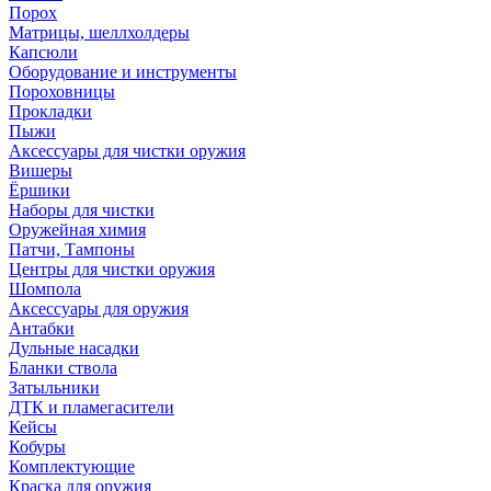
Порох
Матрицы, шеллхолдеры
Капсюли
Оборудование и инструменты
Пороховницы
Прокладки
Пыжи
Аксессуары для чистки оружия
Вишеры
Ёршики
Наборы для чистки
Оружейная химия
Патчи, Тампоны
Центры для чистки оружия
Шомпола
Аксессуары для оружия
Антабки
Дульные насадки
Бланки ствола
Затыльники
ДТК и пламегасители
Кейсы
Кобуры
Комплектующие
Краска для оружия