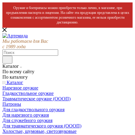
Оружие и боеприпасы можно приобрести только лично, в магазине, при
предъявлении паспорта и лицензии. На сайте эта продукция представлена в целях
ознакомления с ассортиментом розничного магазина, ее нельзя приобрести
дистанционно.
Мы работаем для Вас
с 1989 года
Каталог
По всему сайту
По каталогу
Каталог
Нарезное оружие
Гладкоствольное оружие
Травматическое оружие (ОООП)
Патроны
Для гладкоствольного оружия
Для нарезного оружия
Для служебного оружия
Для травматического оружия (ОООП)
Холостые, шумовые, светозвуковые