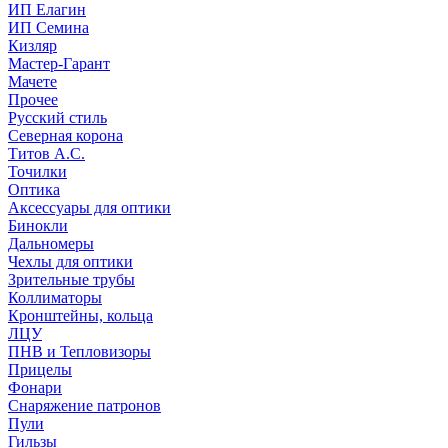
ИП Елагин
ИП Семина
Кизляр
Мастер-Гарант
Мачете
Прочее
Русский стиль
Северная корона
Титов А.С.
Точилки
Оптика
Аксессуары для оптики
Бинокли
Дальномеры
Чехлы для оптики
Зрительные трубы
Коллиматоры
Кронштейны, кольца
ЛЦУ
ПНВ и Тепловизоры
Прицелы
Фонари
Снаряжение патронов
Пули
Гильзы