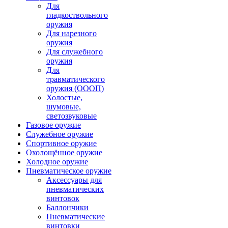
Для
гладкоствольного
оружия
Для нарезного
оружия
Для служебного
оружия
Для
травматического
оружия (ОООП)
Холостые,
шумовые,
светозвуковые
Газовое оружие
Служебное оружие
Спортивное оружие
Охолощённое оружие
Холодное оружие
Пневматическое оружие
Аксессуары для
пневматических
винтовок
Баллончики
Пневматические
винтовки