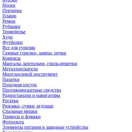
Носки
Перчатки
Плащи
Ремни
Рубашки
Термобелье
Худи
Футболки
Все для туризма
Газовые горелки, лампы, печки
Компасы
Мангалы, коптильни, гриль-решетки
Металлоискатели
Многоцелевой инструмент
Палатки
Походная посуда
Противомоскитные средства
Радиостанции и навигаторы
Рогатки
Рюкзаки, сумки, ягдташи
Спальные мешки
Термосы и фляжки
Фотоохота
Элементы питания и зарядные устройства