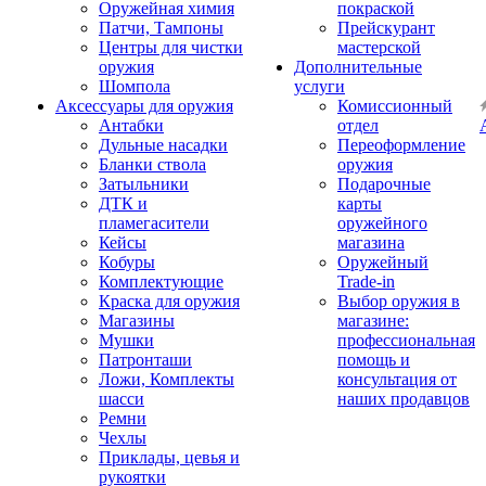
Оружейная химия
покраской
Патчи, Тампоны
Прейскурант
Центры для чистки
мастерской
оружия
Дополнительные
Шомпола
услуги
Аксессуары для оружия
Комиссионный
Антабки
отдел
Дульные насадки
Переоформление
Бланки ствола
оружия
Затыльники
Подарочные
ДТК и
карты
пламегасители
оружейного
Кейсы
магазина
Кобуры
Оружейный
Комплектующие
Trade-in
Краска для оружия
Выбор оружия в
Магазины
магазине:
Мушки
профессиональная
Патронташи
помощь и
Ложи, Комплекты
консультация от
шасси
наших продавцов
Ремни
Чехлы
Приклады, цевья и
рукоятки