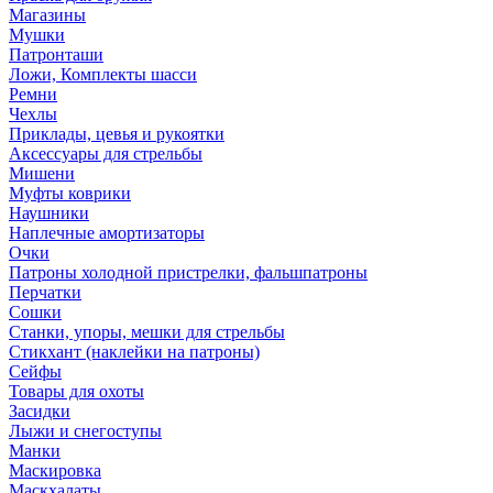
Магазины
Мушки
Патронташи
Ложи, Комплекты шасси
Ремни
Чехлы
Приклады, цевья и рукоятки
Аксессуары для стрельбы
Мишени
Муфты коврики
Наушники
Наплечные амортизаторы
Очки
Патроны холодной пристрелки, фальшпатроны
Перчатки
Сошки
Станки, упоры, мешки для стрельбы
Стикхант (наклейки на патроны)
Сейфы
Товары для охоты
Засидки
Лыжи и снегоступы
Манки
Маскировка
Маскхалаты