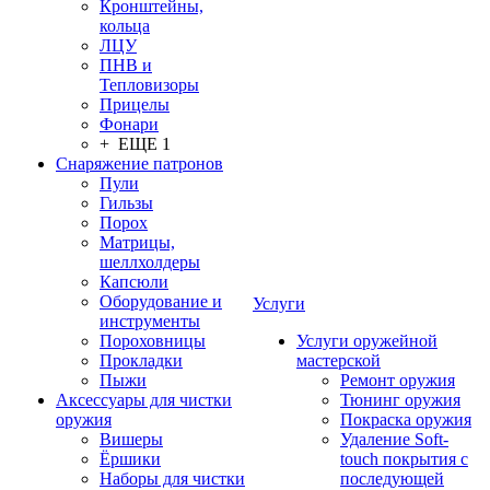
Кронштейны,
кольца
ЛЦУ
ПНВ и
Тепловизоры
Прицелы
Фонари
+ ЕЩЕ 1
Снаряжение патронов
Пули
Гильзы
Порох
Матрицы,
шеллхолдеры
Капсюли
Оборудование и
Услуги
инструменты
Пороховницы
Услуги оружейной
Прокладки
мастерской
Пыжи
Ремонт оружия
Аксессуары для чистки
Тюнинг оружия
оружия
Покраска оружия
Вишеры
Удаление Soft-
Ёршики
touch покрытия с
Наборы для чистки
последующей