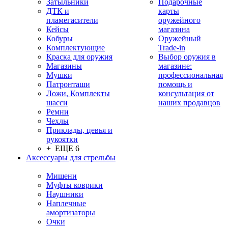
Затыльники
Подарочные
ДТК и
карты
пламегасители
оружейного
Кейсы
магазина
Кобуры
Оружейный
Комплектующие
Trade-in
Краска для оружия
Выбор оружия в
Магазины
магазине:
Мушки
профессиональная
Патронташи
помощь и
Ложи, Комплекты
консультация от
шасси
наших продавцов
Ремни
Чехлы
Приклады, цевья и
рукоятки
+ ЕЩЕ 6
Аксессуары для стрельбы
Мишени
Муфты коврики
Наушники
Наплечные
амортизаторы
Очки