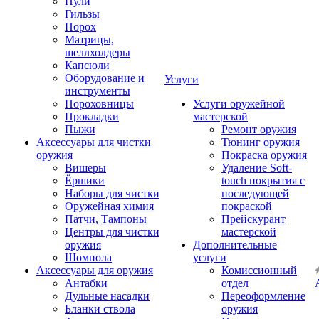
Пули
Гильзы
Порох
Матрицы,
шеллхолдеры
Капсюли
Оборудование и
Услуги
инструменты
Пороховницы
Услуги оружейной
Прокладки
мастерской
Пыжи
Ремонт оружия
Аксессуары для чистки
Тюнинг оружия
оружия
Покраска оружия
Вишеры
Удаление Soft-
Ёршики
touch покрытия с
Наборы для чистки
последующей
Оружейная химия
покраской
Патчи, Тампоны
Прейскурант
Центры для чистки
мастерской
оружия
Дополнительные
Шомпола
услуги
Аксессуары для оружия
Комиссионный
Антабки
отдел
Дульные насадки
Переоформление
Бланки ствола
оружия