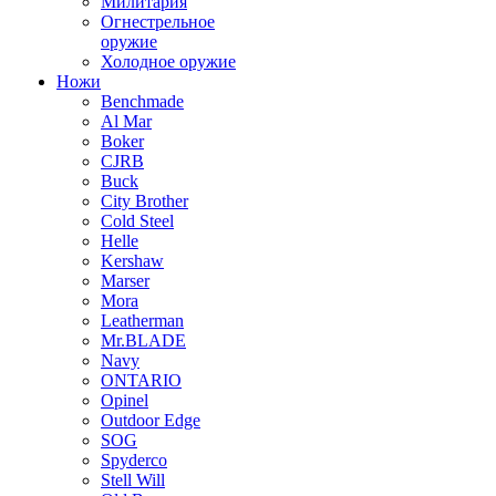
Милитария
Огнестрельное
оружие
Холодное оружие
Ножи
Benchmade
Al Mar
Boker
CJRB
Buck
City Brother
Cold Steel
Helle
Kershaw
Marser
Mora
Leatherman
Mr.BLADE
Navy
ONTARIO
Opinel
Outdoor Edge
SOG
Spyderco
Stell Will