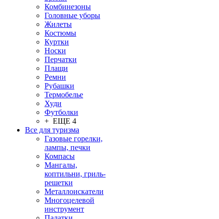
Комбинезоны
Головные уборы
Жилеты
Костюмы
Куртки
Носки
Перчатки
Плащи
Ремни
Рубашки
Термобелье
Худи
Футболки
+ ЕЩЕ 4
Все для туризма
Газовые горелки,
лампы, печки
Компасы
Мангалы,
коптильни, гриль-
решетки
Металлоискатели
Многоцелевой
инструмент
Палатки