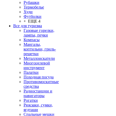
Рубашки
Термобелье
Худи
Футболки
+ ЕЩЕ 4
Все для туризма
Газовые горелки,
лампы, печки
Компасы
Мангалы,
коптильни, гриль-
решетки
Металлоискатели
Многоцелевой
инструмент
Палатки
Походная посуда
Противомоскитные
средства
Радиостанции и
навигаторы
Рогатки
Рюкзаки, сумки,
ягдташи
Спальные мешки