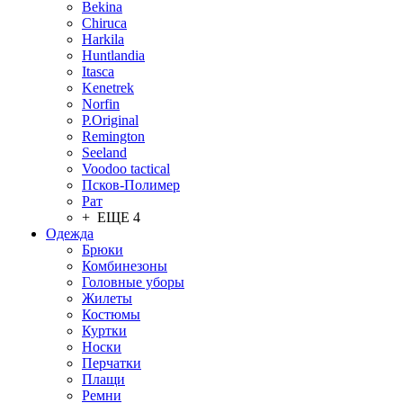
Bekina
Chiruсa
Harkila
Huntlandia
Itasca
Kenetrek
Norfin
P.Original
Remington
Seeland
Voodoo tactical
Псков-Полимер
Рат
+ ЕЩЕ 4
Одежда
Брюки
Комбинезоны
Головные уборы
Жилеты
Костюмы
Куртки
Носки
Перчатки
Плащи
Ремни