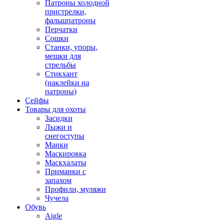
Патроны холодной
пристрелки,
фальшпатроны
Перчатки
Сошки
Станки, упоры,
мешки для
стрельбы
Стикхант
(наклейки на
патроны)
Сейфы
Товары для охоты
Засидки
Лыжи и
снегоступы
Манки
Маскировка
Маскхалаты
Приманки с
запахом
Профили, муляжи
Чучела
Обувь
Aigle