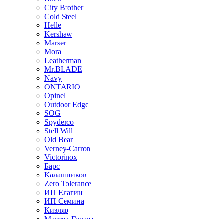
City Brother
Cold Steel
Helle
Kershaw
Marser
Mora
Leatherman
Mr.BLADE
Navy
ONTARIO
Opinel
Outdoor Edge
SOG
Spyderco
Stell Will
Old Bear
Verney-Carron
Victorinox
Барс
Калашников
Zero Tolerance
ИП Елагин
ИП Семина
Кизляр
Мастер-Гарант