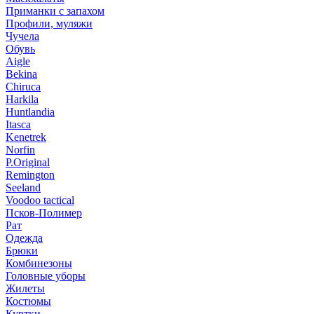
Приманки с запахом
Профили, муляжи
Чучела
Обувь
Aigle
Bekina
Chiruсa
Harkila
Huntlandia
Itasca
Kenetrek
Norfin
P.Original
Remington
Seeland
Voodoo tactical
Псков-Полимер
Рат
Одежда
Брюки
Комбинезоны
Головные уборы
Жилеты
Костюмы
Куртки