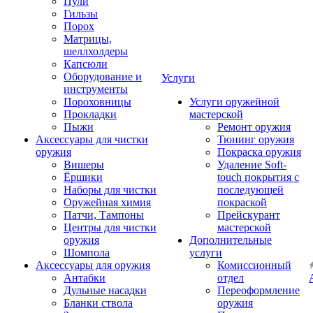
Пули
Гильзы
Порох
Матрицы,
шеллхолдеры
Капсюли
Оборудование и
Услуги
инструменты
Пороховницы
Услуги оружейной
Прокладки
мастерской
Пыжи
Ремонт оружия
Аксессуары для чистки
Тюнинг оружия
оружия
Покраска оружия
Вишеры
Удаление Soft-
Ёршики
touch покрытия с
Наборы для чистки
последующей
Оружейная химия
покраской
Патчи, Тампоны
Прейскурант
Центры для чистки
мастерской
оружия
Дополнительные
Шомпола
услуги
Аксессуары для оружия
Комиссионный
Антабки
отдел
Дульные насадки
Переоформление
Бланки ствола
оружия