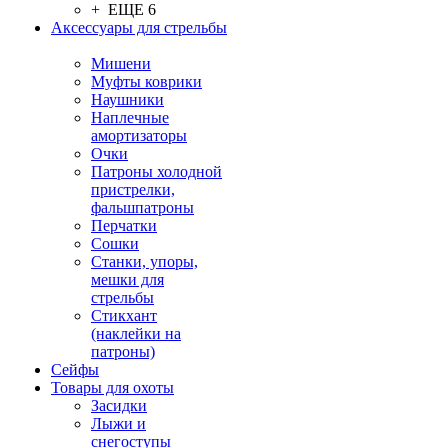
+ ЕЩЕ 6
Аксессуары для стрельбы
Мишени
Муфты коврики
Наушники
Наплечные
амортизаторы
Очки
Патроны холодной
пристрелки,
фальшпатроны
Перчатки
Сошки
Станки, упоры,
мешки для
стрельбы
Стикхант
(наклейки на
патроны)
Сейфы
Товары для охоты
Засидки
Лыжи и
снегоступы