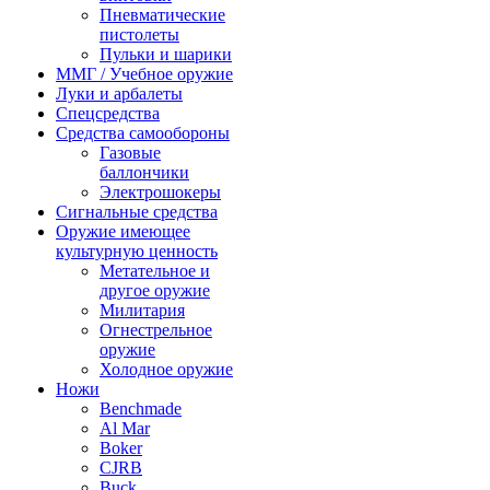
Пневматические
пистолеты
Пульки и шарики
ММГ / Учебное оружие
Луки и арбалеты
Спецсредства
Средства самообороны
Газовые
баллончики
Электрошокеры
Сигнальные средства
Оружие имеющее
культурную ценность
Метательное и
другое оружие
Милитария
Огнестрельное
оружие
Холодное оружие
Ножи
Benchmade
Al Mar
Boker
CJRB
Buck