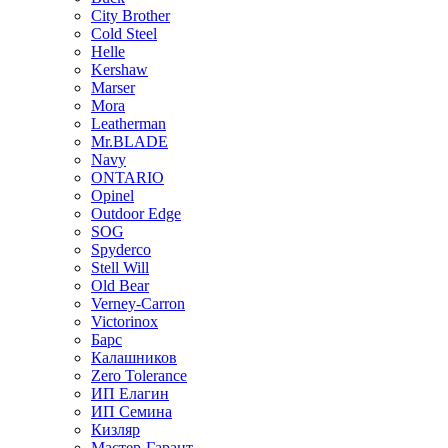
City Brother
Cold Steel
Helle
Kershaw
Marser
Mora
Leatherman
Mr.BLADE
Navy
ONTARIO
Opinel
Outdoor Edge
SOG
Spyderco
Stell Will
Old Bear
Verney-Carron
Victorinox
Барс
Калашников
Zero Tolerance
ИП Елагин
ИП Семина
Кизляр
Мастер-Гарант