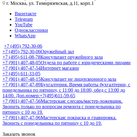
г. Москва, ул. Тимирязевская, д.11, корп.1
Вконтакте
Telegram
YouTube
Одноклассники
WhatsApp
+7 (495) 792-30-06
+7 (495) 792-30-06
Оружейный зал
+7 (495) 611-08-78
Консультант оружейного зала
+7 (901) 407-48-05
Отдела по работе с юридическими лицами
+7 (901) 407-47-54
Интернет магазин
+7 (495) 611-33-05
+7 (901) 407-48-15
Консультант не лицензионного зала
+7 (901) 407-47-89
Бухгалтерия. Время работы бухгалтерии, с
понедельника по пятницу, с 11:00 до 18:00, обед с 13:00 до
14:00. Доп.номер:+7(495)611-59-65
+7 (901) 407-47-56
Мастерская: слесарь/мастер-ложевщик.
Звонить только по вопросам ремонта с понедельника по
пятницу с 10 до 19.
+7 (901) 407-47-96
Мастерская: покраска и гравировка.
Звонить с понедельника по пятницу с 10 до 19.
Заказать звонок