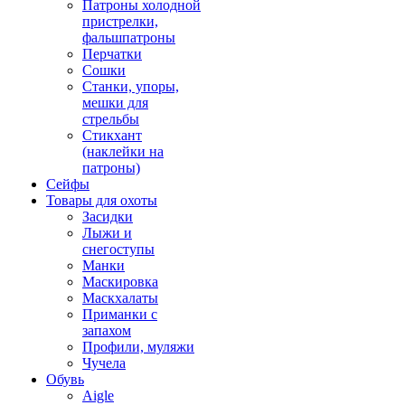
Патроны холодной
пристрелки,
фальшпатроны
Перчатки
Сошки
Станки, упоры,
мешки для
стрельбы
Стикхант
(наклейки на
патроны)
Сейфы
Товары для охоты
Засидки
Лыжи и
снегоступы
Манки
Маскировка
Маскхалаты
Приманки с
запахом
Профили, муляжи
Чучела
Обувь
Aigle