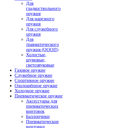
Для
гладкоствольного
оружия
Для нарезного
оружия
Для служебного
оружия
Для
травматического
оружия (ОООП)
Холостые,
шумовые,
светозвуковые
Газовое оружие
Служебное оружие
Спортивное оружие
Охолощённое оружие
Холодное оружие
Пневматическое оружие
Аксессуары для
пневматических
винтовок
Баллончики
Пневматические
винтовки