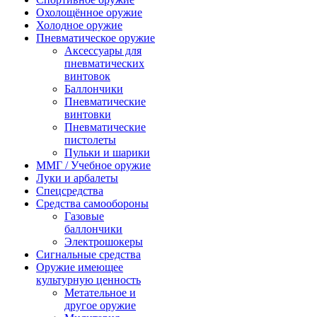
Охолощённое оружие
Холодное оружие
Пневматическое оружие
Аксессуары для
пневматических
винтовок
Баллончики
Пневматические
винтовки
Пневматические
пистолеты
Пульки и шарики
ММГ / Учебное оружие
Луки и арбалеты
Спецсредства
Средства самообороны
Газовые
баллончики
Электрошокеры
Сигнальные средства
Оружие имеющее
культурную ценность
Метательное и
другое оружие