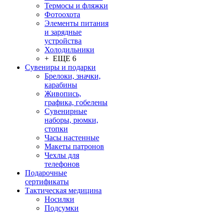
Термосы и фляжки
Фотоохота
Элементы питания
и зарядные
устройства
Холодильники
+ ЕЩЕ 6
Сувениры и подарки
Брелоки, значки,
карабины
Живопись,
графика, гобелены
Сувенирные
наборы, рюмки,
стопки
Часы настенные
Макеты патронов
Чехлы для
телефонов
Подарочные
сертификаты
Тактическая медицина
Носилки
Подсумки