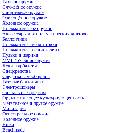
Газовое оружие
Служебное оружие
Спортивное оружие
Охолощённое оружие
Холодное оружие
Пневматическое оружие
Аксессуары для пневматических винтовок
Баллончики
Пневматические винтовки
Пневматические пистолеты
Пульки и шарики
ММГ / Учебное оружие
Луки и арбалеты
Спецсредства
Средства самообороны
Газовые баллончики
Электрошокеры
Сигнальные средства
Оружие имеющее культурную ценность
Метательное и другое оружие
Милитария
Огнестрельное оружие
Холодное оружие
Ножи
Benchmade