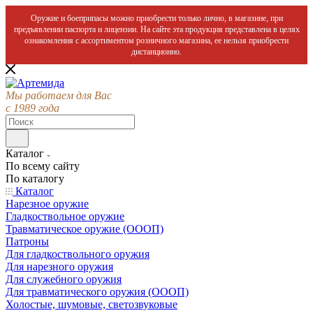
Оружие и боеприпасы можно приобрести только лично, в магазине, при
предъявлении паспорта и лицензии. На сайте эта продукция представлена в целях
ознакомления с ассортиментом розничного магазина, ее нельзя приобрести
дистанционно.
Мы работаем для Вас
с 1989 года
Каталог
По всему сайту
По каталогу
Каталог
Нарезное оружие
Гладкоствольное оружие
Травматическое оружие (ОООП)
Патроны
Для гладкоствольного оружия
Для нарезного оружия
Для служебного оружия
Для травматического оружия (ОООП)
Холостые, шумовые, светозвуковые