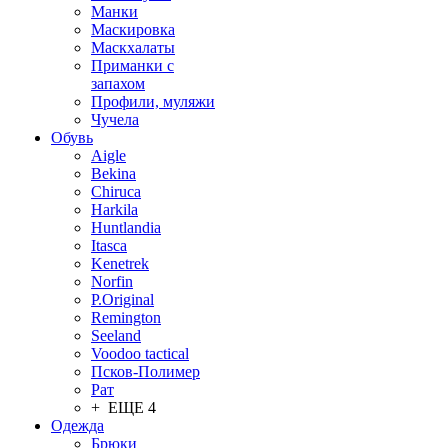
Манки
Маскировка
Маскхалаты
Приманки с
запахом
Профили, муляжи
Чучела
Обувь
Aigle
Bekina
Chiruсa
Harkila
Huntlandia
Itasca
Kenetrek
Norfin
P.Original
Remington
Seeland
Voodoo tactical
Псков-Полимер
Рат
+ ЕЩЕ 4
Одежда
Брюки