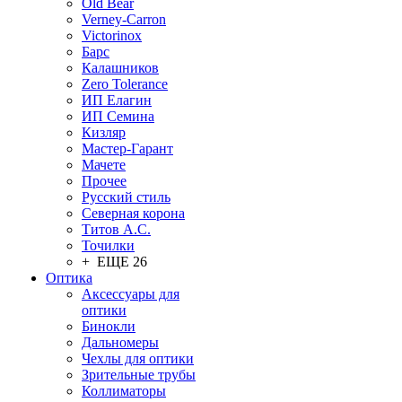
Old Bear
Verney-Carron
Victorinox
Барс
Калашников
Zero Tolerance
ИП Елагин
ИП Семина
Кизляр
Мастер-Гарант
Мачете
Прочее
Русский стиль
Северная корона
Титов А.С.
Точилки
+ ЕЩЕ 26
Оптика
Аксессуары для
оптики
Бинокли
Дальномеры
Чехлы для оптики
Зрительные трубы
Коллиматоры