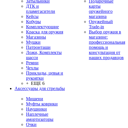
Затыльники
Подарочные
ДТК и
карты
пламегасители
оружейного
Кейсы
магазина
Кобуры
Оружейный
Комплектующие
Trade-in
Краска для оружия
Выбор оружия в
Магазины
магазине:
Мушки
профессиональная
Патронташи
помощь и
Ложи, Комплекты
консультация от
шасси
наших продавцов
Ремни
Чехлы
Приклады, цевья и
рукоятки
+ ЕЩЕ 6
Аксессуары для стрельбы
Мишени
Муфты коврики
Наушники
Наплечные
амортизаторы
Очки