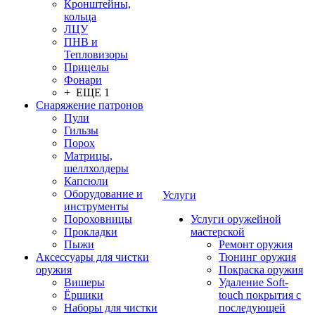
Кронштейны,
кольца
ЛЦУ
ПНВ и
Тепловизоры
Прицелы
Фонари
+ ЕЩЕ 1
Снаряжение патронов
Пули
Гильзы
Порох
Матрицы,
шеллхолдеры
Капсюли
Оборудование и
Услуги
инструменты
Пороховницы
Услуги оружейной
Прокладки
мастерской
Пыжи
Ремонт оружия
Аксессуары для чистки
Тюнинг оружия
оружия
Покраска оружия
Вишеры
Удаление Soft-
Ёршики
touch покрытия с
Наборы для чистки
последующей