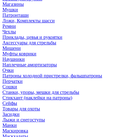
Магазины
Мушки
Патронташи
Ложи, Комплекты шасси
Ремни
Чехлы
Приклады, цевья и рукоятки
Аксессуары для стрельбы
Мишени
Муфты коврики
Наушники
Наплечные амортизаторы
Очки
Патроны холодной пристрелки, фальшпатроны
Перчатки
Сошки
Станки, упоры, мешки для стрельбы
Стикхант (наклейки на патроны)
Сейфы
Товары для охоты
Засидки
Лыжи и снегоступы
Манки
Маскировка
Маскхалаты