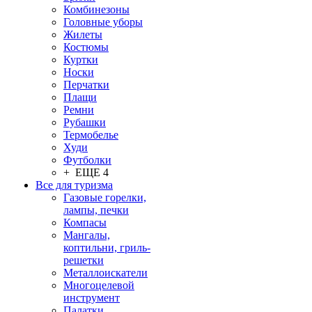
Комбинезоны
Головные уборы
Жилеты
Костюмы
Куртки
Носки
Перчатки
Плащи
Ремни
Рубашки
Термобелье
Худи
Футболки
+ ЕЩЕ 4
Все для туризма
Газовые горелки,
лампы, печки
Компасы
Мангалы,
коптильни, гриль-
решетки
Металлоискатели
Многоцелевой
инструмент
Палатки