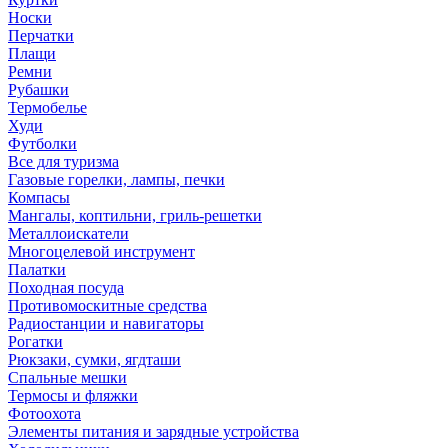
Носки
Перчатки
Плащи
Ремни
Рубашки
Термобелье
Худи
Футболки
Все для туризма
Газовые горелки, лампы, печки
Компасы
Мангалы, коптильни, гриль-решетки
Металлоискатели
Многоцелевой инструмент
Палатки
Походная посуда
Противомоскитные средства
Радиостанции и навигаторы
Рогатки
Рюкзаки, сумки, ягдташи
Спальные мешки
Термосы и фляжки
Фотоохота
Элементы питания и зарядные устройства