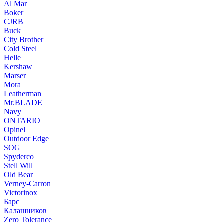
Al Mar
Boker
CJRB
Buck
City Brother
Cold Steel
Helle
Kershaw
Marser
Mora
Leatherman
Mr.BLADE
Navy
ONTARIO
Opinel
Outdoor Edge
SOG
Spyderco
Stell Will
Old Bear
Verney-Carron
Victorinox
Барс
Калашников
Zero Tolerance