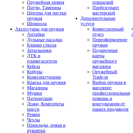
Оружейная химия
покраской
Патчи, Тампоны
Прейскурант
Центры для чистки
мастерской
оружия
Дополнительные
Шомпола
услуги
Аксессуары для оружия
Комиссионный
Антабки
отдел
Дульные насадки
Переоформление
Бланки ствола
оружия
Затыльники
Подарочные
ДТК и
карты
пламегасители
оружейного
Кейсы
магазина
Кобуры
Оружейный
Комплектующие
Trade-in
Краска для оружия
Выбор оружия в
Магазины
магазине:
Мушки
профессиональная
Патронташи
помощь и
Ложи, Комплекты
консультация от
шасси
наших продавцов
Ремни
Чехлы
Приклады, цевья и
рукоятки