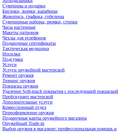
Холодильники
Сувениры и подарки
Брелоки, значки, карабины
Живопись, графика, гобелены
Сувенирные наборы, рюмки, стопки
Часы настенные
Макеты патронов
Чехлы для телефонов
Подарочные сертификаты
Тактическая медицина
Носилки
Подсумки
Услуги
Услуги оружейной мастерской
Ремонт оружия
Тюнинг оружия
Покраска оружия
Удаление Soft-touch покрытия с последующей покраской
Прейскурант мастерской
Дополнительные услуги
Комиссионный отдел
Переоформление оружия
Подарочные карты оружейного магазина
Оружейный Trade-in
Выбор оружия в магазине: профессиональная помощь и