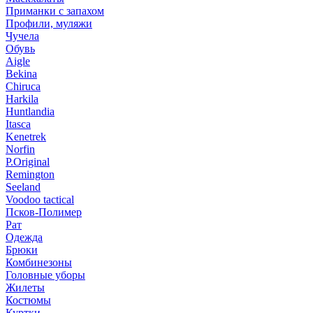
Приманки с запахом
Профили, муляжи
Чучела
Обувь
Aigle
Bekina
Chiruсa
Harkila
Huntlandia
Itasca
Kenetrek
Norfin
P.Original
Remington
Seeland
Voodoo tactical
Псков-Полимер
Рат
Одежда
Брюки
Комбинезоны
Головные уборы
Жилеты
Костюмы
Куртки