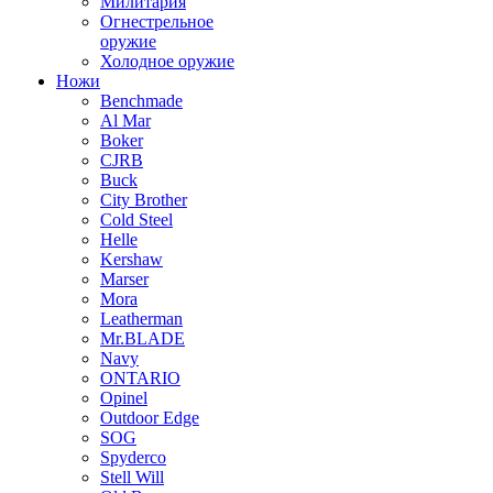
Милитария
Огнестрельное
оружие
Холодное оружие
Ножи
Benchmade
Al Mar
Boker
CJRB
Buck
City Brother
Cold Steel
Helle
Kershaw
Marser
Mora
Leatherman
Mr.BLADE
Navy
ONTARIO
Opinel
Outdoor Edge
SOG
Spyderco
Stell Will