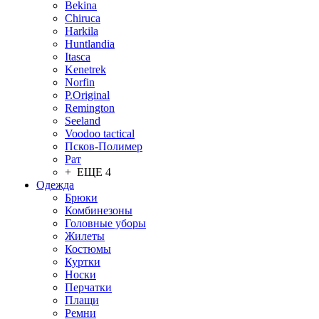
Bekina
Chiruсa
Harkila
Huntlandia
Itasca
Kenetrek
Norfin
P.Original
Remington
Seeland
Voodoo tactical
Псков-Полимер
Рат
+ ЕЩЕ 4
Одежда
Брюки
Комбинезоны
Головные уборы
Жилеты
Костюмы
Куртки
Носки
Перчатки
Плащи
Ремни