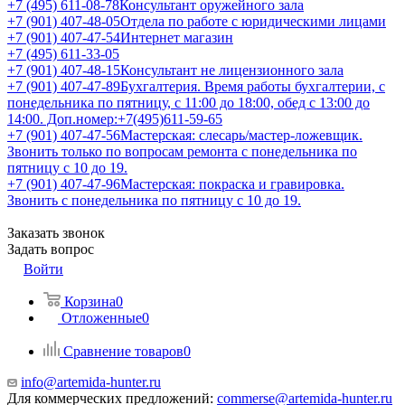
+7 (495) 611-08-78
Консультант оружейного зала
+7 (901) 407-48-05
Отдела по работе с юридическими лицами
+7 (901) 407-47-54
Интернет магазин
+7 (495) 611-33-05
+7 (901) 407-48-15
Консультант не лицензионного зала
+7 (901) 407-47-89
Бухгалтерия. Время работы бухгалтерии, с
понедельника по пятницу, с 11:00 до 18:00, обед с 13:00 до
14:00. Доп.номер:+7(495)611-59-65
+7 (901) 407-47-56
Мастерская: слесарь/мастер-ложевщик.
Звонить только по вопросам ремонта с понедельника по
пятницу с 10 до 19.
+7 (901) 407-47-96
Мастерская: покраска и гравировка.
Звонить с понедельника по пятницу с 10 до 19.
Заказать звонок
Задать вопрос
Войти
Корзина
0
Отложенные
0
Сравнение товаров
0
info@artemida-hunter.ru
Для коммерческих предложений:
commerse@artemida-hunter.ru