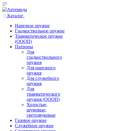
Каталог
Нарезное оружие
Гладкоствольное оружие
Травматическое оружие
(ОООП)
Патроны
Для
гладкоствольного
оружия
Для нарезного
оружия
Для служебного
оружия
Для
травматического
оружия (ОООП)
Холостые,
шумовые,
светозвуковые
Газовое оружие
Служебное оружие
Спортивное оружие