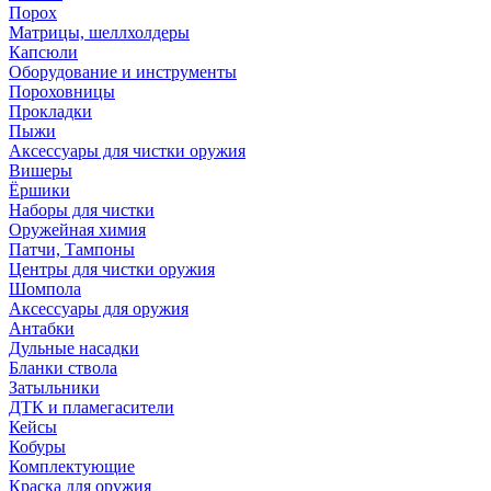
Порох
Матрицы, шеллхолдеры
Капсюли
Оборудование и инструменты
Пороховницы
Прокладки
Пыжи
Аксессуары для чистки оружия
Вишеры
Ёршики
Наборы для чистки
Оружейная химия
Патчи, Тампоны
Центры для чистки оружия
Шомпола
Аксессуары для оружия
Антабки
Дульные насадки
Бланки ствола
Затыльники
ДТК и пламегасители
Кейсы
Кобуры
Комплектующие
Краска для оружия