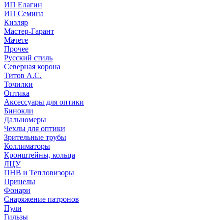
ИП Елагин
ИП Семина
Кизляр
Мастер-Гарант
Мачете
Прочее
Русский стиль
Северная корона
Титов А.С.
Точилки
Оптика
Аксессуары для оптики
Бинокли
Дальномеры
Чехлы для оптики
Зрительные трубы
Коллиматоры
Кронштейны, кольца
ЛЦУ
ПНВ и Тепловизоры
Прицелы
Фонари
Снаряжение патронов
Пули
Гильзы