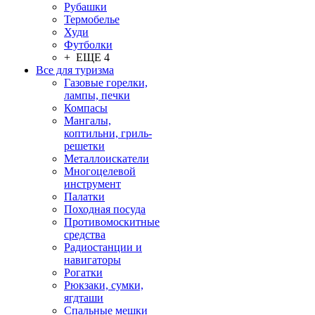
Рубашки
Термобелье
Худи
Футболки
+ ЕЩЕ 4
Все для туризма
Газовые горелки,
лампы, печки
Компасы
Мангалы,
коптильни, гриль-
решетки
Металлоискатели
Многоцелевой
инструмент
Палатки
Походная посуда
Противомоскитные
средства
Радиостанции и
навигаторы
Рогатки
Рюкзаки, сумки,
ягдташи
Спальные мешки