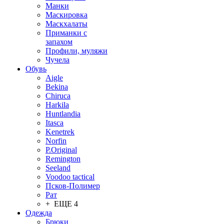
Манки
Маскировка
Маскхалаты
Приманки с
запахом
Профили, муляжи
Чучела
Обувь
Aigle
Bekina
Chiruсa
Harkila
Huntlandia
Itasca
Kenetrek
Norfin
P.Original
Remington
Seeland
Voodoo tactical
Псков-Полимер
Рат
+ ЕЩЕ 4
Одежда
Брюки