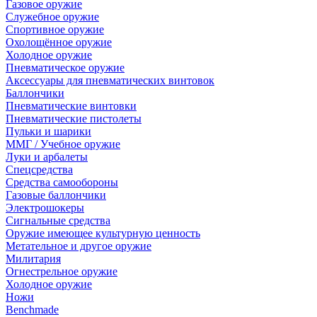
Газовое оружие
Служебное оружие
Спортивное оружие
Охолощённое оружие
Холодное оружие
Пневматическое оружие
Аксессуары для пневматических винтовок
Баллончики
Пневматические винтовки
Пневматические пистолеты
Пульки и шарики
ММГ / Учебное оружие
Луки и арбалеты
Спецсредства
Средства самообороны
Газовые баллончики
Электрошокеры
Сигнальные средства
Оружие имеющее культурную ценность
Метательное и другое оружие
Милитария
Огнестрельное оружие
Холодное оружие
Ножи
Benchmade