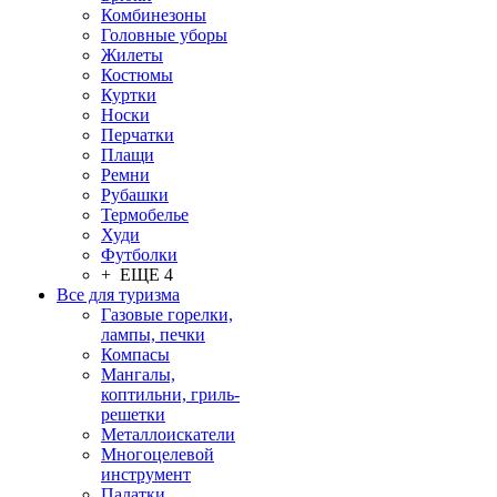
Комбинезоны
Головные уборы
Жилеты
Костюмы
Куртки
Носки
Перчатки
Плащи
Ремни
Рубашки
Термобелье
Худи
Футболки
+ ЕЩЕ 4
Все для туризма
Газовые горелки,
лампы, печки
Компасы
Мангалы,
коптильни, гриль-
решетки
Металлоискатели
Многоцелевой
инструмент
Палатки