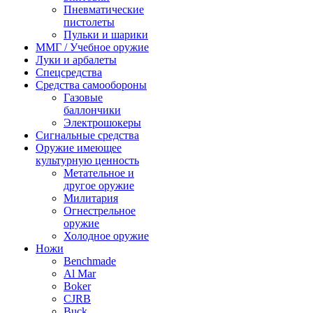
Пневматические
пистолеты
Пульки и шарики
ММГ / Учебное оружие
Луки и арбалеты
Спецсредства
Средства самообороны
Газовые
баллончики
Электрошокеры
Сигнальные средства
Оружие имеющее
культурную ценность
Метательное и
другое оружие
Милитария
Огнестрельное
оружие
Холодное оружие
Ножи
Benchmade
Al Mar
Boker
CJRB
Buck