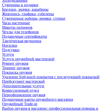
Холодильники
Сувениры и подарки
Брелоки, значки, карабины
Живопись, графика, гобелены
Сувенирные наборы, рюмки, стопки
Часы настенные
Макеты патронов
Чехлы для телефонов
Подарочные сертификаты
Тактическая медицина
Носилки
Подсумки
Услуги
Услуги оружейной мастерской
Ремонт оружия
Тюнинг оружия
Покраска оружия
Удаление Soft-touch покрытия с последующей покраской
Прейскурант мастерской
Дополнительные услуги
Комиссионный отдел
Переоформление оружия
Подарочные карты оружейного магазина
Оружейный Trade-in
Выбор оружия в магазине: профессиональная помощь и