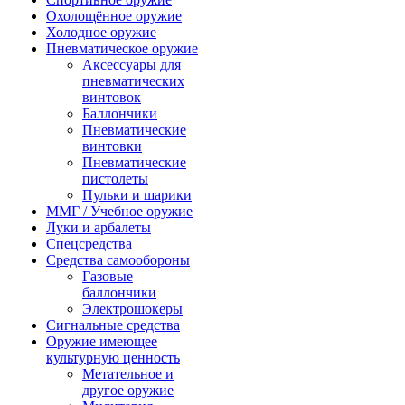
Охолощённое оружие
Холодное оружие
Пневматическое оружие
Аксессуары для
пневматических
винтовок
Баллончики
Пневматические
винтовки
Пневматические
пистолеты
Пульки и шарики
ММГ / Учебное оружие
Луки и арбалеты
Спецсредства
Средства самообороны
Газовые
баллончики
Электрошокеры
Сигнальные средства
Оружие имеющее
культурную ценность
Метательное и
другое оружие