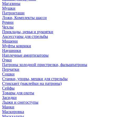
Магазины
Мушки
Патронташи
Ложи, Комплекты шасси
Ремни
Чехлы
Приклады, цевья и рукоятки
Аксессуары для стрельбы
Мишени
Муфты коврики
Наушники
Наплечные амортизаторы
Очки
Патроны холодной пристрелки, фальшпатроны
Перчатки
Сошки
Станки, упоры, мешки для стрельбы
Стикхант (наклейки на патроны)
Сейфы
Товары для охоты
Засидки
Лыжи и снегоступы
Манки
Маскировка
Маскхалаты