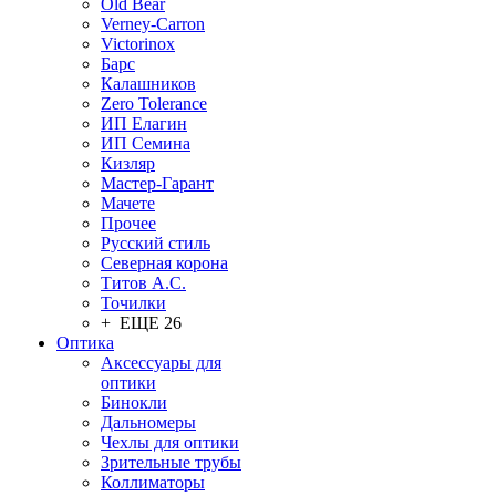
Old Bear
Verney-Carron
Victorinox
Барс
Калашников
Zero Tolerance
ИП Елагин
ИП Семина
Кизляр
Мастер-Гарант
Мачете
Прочее
Русский стиль
Северная корона
Титов А.С.
Точилки
+ ЕЩЕ 26
Оптика
Аксессуары для
оптики
Бинокли
Дальномеры
Чехлы для оптики
Зрительные трубы
Коллиматоры