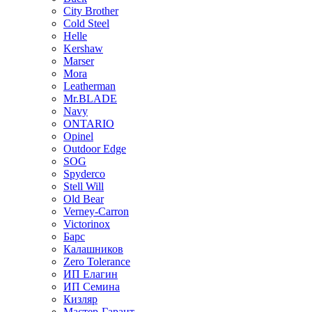
City Brother
Cold Steel
Helle
Kershaw
Marser
Mora
Leatherman
Mr.BLADE
Navy
ONTARIO
Opinel
Outdoor Edge
SOG
Spyderco
Stell Will
Old Bear
Verney-Carron
Victorinox
Барс
Калашников
Zero Tolerance
ИП Елагин
ИП Семина
Кизляр
Мастер-Гарант