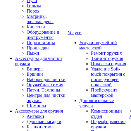
Пули
Гильзы
Порох
Матрицы,
шеллхолдеры
Капсюли
Оборудование и
Услуги
инструменты
Пороховницы
Услуги оружейной
Прокладки
мастерской
Пыжи
Ремонт оружия
Аксессуары для чистки
Тюнинг оружия
оружия
Покраска оружия
Вишеры
Удаление Soft-
Ёршики
touch покрытия с
Наборы для чистки
последующей
Оружейная химия
покраской
Патчи, Тампоны
Прейскурант
Центры для чистки
мастерской
оружия
Дополнительные
Шомпола
услуги
Аксессуары для оружия
Комиссионный
Антабки
отдел
Дульные насадки
Переоформление
Бланки ствола
оружия