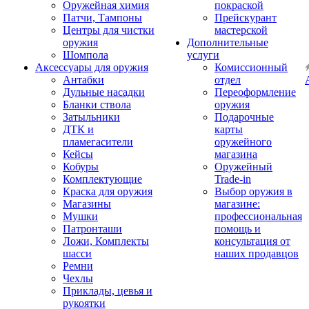
Оружейная химия
покраской
Патчи, Тампоны
Прейскурант
Центры для чистки
мастерской
оружия
Дополнительные
Шомпола
услуги
Аксессуары для оружия
Комиссионный
Антабки
отдел
Дульные насадки
Переоформление
Бланки ствола
оружия
Затыльники
Подарочные
ДТК и
карты
пламегасители
оружейного
Кейсы
магазина
Кобуры
Оружейный
Комплектующие
Trade-in
Краска для оружия
Выбор оружия в
Магазины
магазине:
Мушки
профессиональная
Патронташи
помощь и
Ложи, Комплекты
консультация от
шасси
наших продавцов
Ремни
Чехлы
Приклады, цевья и
рукоятки