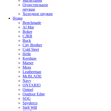
Милитария
Огнестрельное
оружие
Холодное оружие
Ножи
Benchmade
Al Mar
Boker
CJRB
Buck
City Brother
Cold Steel
Helle
Kershaw
Marser
Mora
Leatherman
Mr.BLADE
Navy
ONTARIO
Opinel
Outdoor Edge
SOG
Spyderco
Stell Will