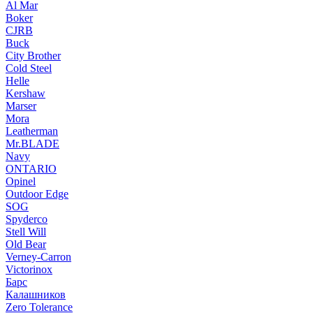
Al Mar
Boker
CJRB
Buck
City Brother
Cold Steel
Helle
Kershaw
Marser
Mora
Leatherman
Mr.BLADE
Navy
ONTARIO
Opinel
Outdoor Edge
SOG
Spyderco
Stell Will
Old Bear
Verney-Carron
Victorinox
Барс
Калашников
Zero Tolerance