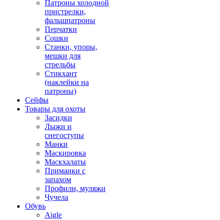
Патроны холодной
пристрелки,
фальшпатроны
Перчатки
Сошки
Станки, упоры,
мешки для
стрельбы
Стикхант
(наклейки на
патроны)
Сейфы
Товары для охоты
Засидки
Лыжи и
снегоступы
Манки
Маскировка
Маскхалаты
Приманки с
запахом
Профили, муляжи
Чучела
Обувь
Aigle