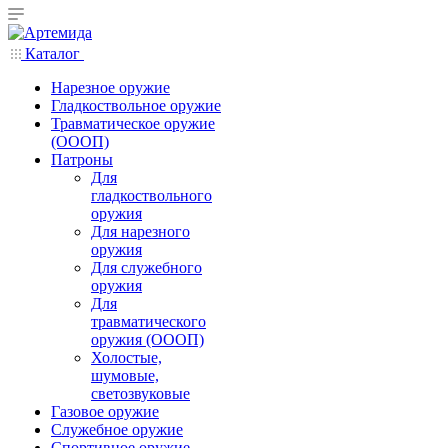
Каталог
Нарезное оружие
Гладкоствольное оружие
Травматическое оружие
(ОООП)
Патроны
Для
гладкоствольного
оружия
Для нарезного
оружия
Для служебного
оружия
Для
травматического
оружия (ОООП)
Холостые,
шумовые,
светозвуковые
Газовое оружие
Служебное оружие
Спортивное оружие