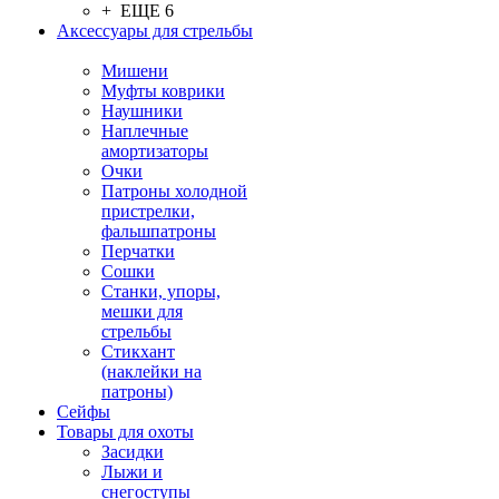
+ ЕЩЕ 6
Аксессуары для стрельбы
Мишени
Муфты коврики
Наушники
Наплечные
амортизаторы
Очки
Патроны холодной
пристрелки,
фальшпатроны
Перчатки
Сошки
Станки, упоры,
мешки для
стрельбы
Стикхант
(наклейки на
патроны)
Сейфы
Товары для охоты
Засидки
Лыжи и
снегоступы