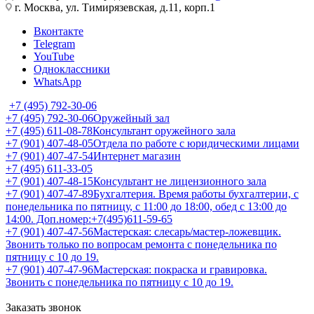
г. Москва, ул. Тимирязевская, д.11, корп.1
Вконтакте
Telegram
YouTube
Одноклассники
WhatsApp
+7 (495) 792-30-06
+7 (495) 792-30-06
Оружейный зал
+7 (495) 611-08-78
Консультант оружейного зала
+7 (901) 407-48-05
Отдела по работе с юридическими лицами
+7 (901) 407-47-54
Интернет магазин
+7 (495) 611-33-05
+7 (901) 407-48-15
Консультант не лицензионного зала
+7 (901) 407-47-89
Бухгалтерия. Время работы бухгалтерии, с
понедельника по пятницу, с 11:00 до 18:00, обед с 13:00 до
14:00. Доп.номер:+7(495)611-59-65
+7 (901) 407-47-56
Мастерская: слесарь/мастер-ложевщик.
Звонить только по вопросам ремонта с понедельника по
пятницу с 10 до 19.
+7 (901) 407-47-96
Мастерская: покраска и гравировка.
Звонить с понедельника по пятницу с 10 до 19.
Заказать звонок