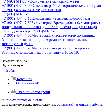
+7 (495) 611-08-78
Консультант оружейного зала
+7 (901) 407-48-05
Отдела по работе с юридическими лицами
+7 (901) 407-47-54
Интернет магазин
+7 (495) 611-33-05
+7 (901) 407-48-15
Консультант не лицензионного зала
+7 (901) 407-47-89
Бухгалтерия. Время работы бухгалтерии, с
понедельника по пятницу, с 11:00 до 18:00, обед с 13:00 до
14:00. Доп.номер:+7(495)611-59-65
+7 (901) 407-47-56
Мастерская: слесарь/мастер-ложевщик.
Звонить только по вопросам ремонта с понедельника по
пятницу с 10 до 19.
+7 (901) 407-47-96
Мастерская: покраска и гравировка.
Звонить с понедельника по пятницу с 10 до 19.
Заказать звонок
Задать вопрос
Войти
Корзина
0
Отложенные
0
Сравнение товаров
0
info@artemida-hunter.ru
Для коммерческих предложений:
commerse@artemida-hunter.ru