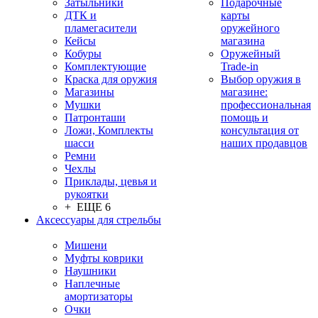
Затыльники
Подарочные
ДТК и
карты
пламегасители
оружейного
Кейсы
магазина
Кобуры
Оружейный
Комплектующие
Trade-in
Краска для оружия
Выбор оружия в
Магазины
магазине:
Мушки
профессиональная
Патронташи
помощь и
Ложи, Комплекты
консультация от
шасси
наших продавцов
Ремни
Чехлы
Приклады, цевья и
рукоятки
+ ЕЩЕ 6
Аксессуары для стрельбы
Мишени
Муфты коврики
Наушники
Наплечные
амортизаторы
Очки