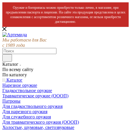
Оружие и боеприпасы можно приобрести только лично, в магазине, при
предъявлении паспорта и лицензии. На сайте эта продукция представлена в целях
ознакомления с ассортиментом розничного магазина, ее нельзя приобрести
дистанционно.
Мы работаем для Вас
с 1989 года
Каталог
По всему сайту
По каталогу
Каталог
Нарезное оружие
Гладкоствольное оружие
Травматическое оружие (ОООП)
Патроны
Для гладкоствольного оружия
Для нарезного оружия
Для служебного оружия
Для травматического оружия (ОООП)
Холостые, шумовые, светозвуковые