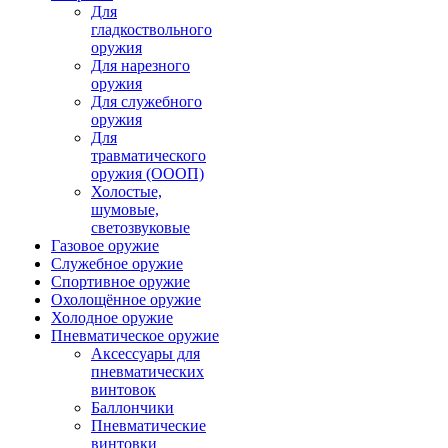
Для
гладкоствольного
оружия
Для нарезного
оружия
Для служебного
оружия
Для
травматического
оружия (ОООП)
Холостые,
шумовые,
светозвуковые
Газовое оружие
Служебное оружие
Спортивное оружие
Охолощённое оружие
Холодное оружие
Пневматическое оружие
Аксессуары для
пневматических
винтовок
Баллончики
Пневматические
винтовки