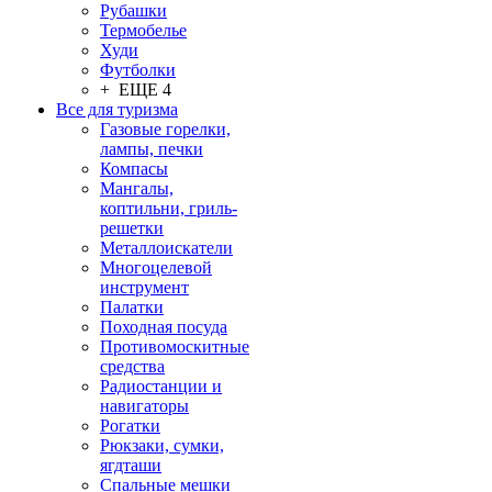
Рубашки
Термобелье
Худи
Футболки
+ ЕЩЕ 4
Все для туризма
Газовые горелки,
лампы, печки
Компасы
Мангалы,
коптильни, гриль-
решетки
Металлоискатели
Многоцелевой
инструмент
Палатки
Походная посуда
Противомоскитные
средства
Радиостанции и
навигаторы
Рогатки
Рюкзаки, сумки,
ягдташи
Спальные мешки