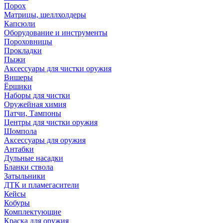
Порох
Матрицы, шеллхолдеры
Капсюли
Оборудование и инструменты
Пороховницы
Прокладки
Пыжи
Аксессуары для чистки оружия
Вишеры
Ёршики
Наборы для чистки
Оружейная химия
Патчи, Тампоны
Центры для чистки оружия
Шомпола
Аксессуары для оружия
Антабки
Дульные насадки
Бланки ствола
Затыльники
ДТК и пламегасители
Кейсы
Кобуры
Комплектующие
Краска для оружия