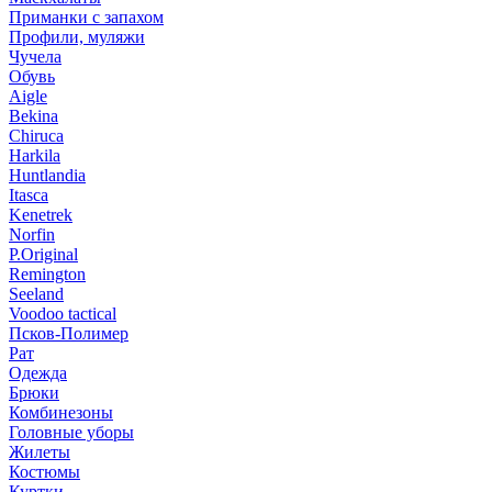
Приманки с запахом
Профили, муляжи
Чучела
Обувь
Aigle
Bekina
Chiruсa
Harkila
Huntlandia
Itasca
Kenetrek
Norfin
P.Original
Remington
Seeland
Voodoo tactical
Псков-Полимер
Рат
Одежда
Брюки
Комбинезоны
Головные уборы
Жилеты
Костюмы
Куртки