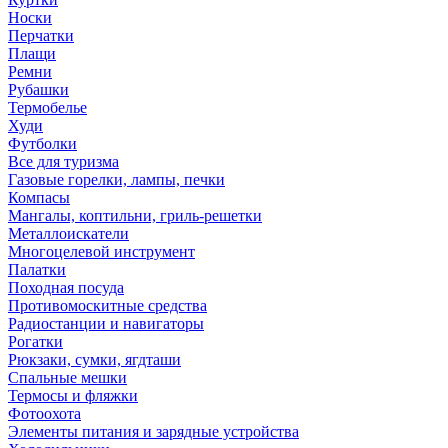
Носки
Перчатки
Плащи
Ремни
Рубашки
Термобелье
Худи
Футболки
Все для туризма
Газовые горелки, лампы, печки
Компасы
Мангалы, коптильни, гриль-решетки
Металлоискатели
Многоцелевой инструмент
Палатки
Походная посуда
Противомоскитные средства
Радиостанции и навигаторы
Рогатки
Рюкзаки, сумки, ягдташи
Спальные мешки
Термосы и фляжки
Фотоохота
Элементы питания и зарядные устройства