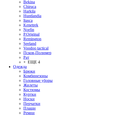
Bekina
Chiruсa
Harkila
Huntlandia
Itasca
Kenetrek
Norfin
P.Original
Remington
Seeland
Voodoo tactical
Псков-Полимер
Рат
+ ЕЩЕ 4
Одежда
Брюки
Комбинезоны
Головные уборы
Жилеты
Костюмы
Куртки
Носки
Перчатки
Плащи
Ремни