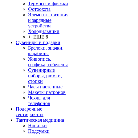
Термосы и фляжки
Фотоохота
Элементы питания
и зарядные
устройства
Холодильники
+ ЕЩЕ 6
Сувениры и подарки
Брелоки, значки,
карабины
Живопись,
графика, гобелены
Сувенирные
наборы, рюмки,
стопки
Часы настенные
Макеты патронов
Чехлы для
телефонов
Подарочные
сертификаты
Тактическая медицина
Носилки
Подсумки