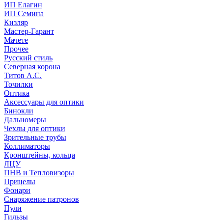
ИП Елагин
ИП Семина
Кизляр
Мастер-Гарант
Мачете
Прочее
Русский стиль
Северная корона
Титов А.С.
Точилки
Оптика
Аксессуары для оптики
Бинокли
Дальномеры
Чехлы для оптики
Зрительные трубы
Коллиматоры
Кронштейны, кольца
ЛЦУ
ПНВ и Тепловизоры
Прицелы
Фонари
Снаряжение патронов
Пули
Гильзы