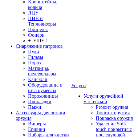
Кронштейны,
кольца
ЛЦУ
ПНВ и
Тепловизоры
Прицелы
Фонари
+ ЕЩЕ 1
Снаряжение патронов
Пули
Гильзы
Порох
Матрицы,
шеллхолдеры
Капсюли
Оборудование и
Услуги
инструменты
Пороховницы
Услуги оружейной
Прокладки
мастерской
Пыжи
Ремонт оружия
Аксессуары для чистки
Тюнинг оружия
оружия
Покраска оружия
Вишеры
Удаление Soft-
Ёршики
touch покрытия с
Наборы для чистки
последующей