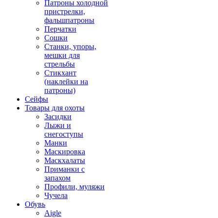
Патроны холодной
пристрелки,
фальшпатроны
Перчатки
Сошки
Станки, упоры,
мешки для
стрельбы
Стикхант
(наклейки на
патроны)
Сейфы
Товары для охоты
Засидки
Лыжи и
снегоступы
Манки
Маскировка
Маскхалаты
Приманки с
запахом
Профили, муляжи
Чучела
Обувь
Aigle