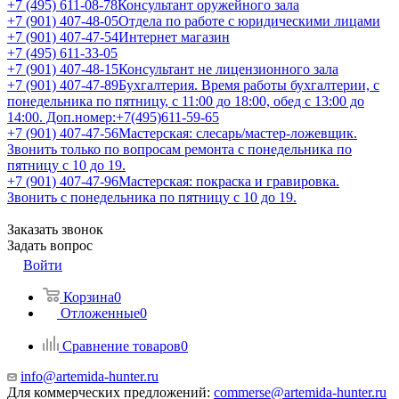
+7 (495) 611-08-78
Консультант оружейного зала
+7 (901) 407-48-05
Отдела по работе с юридическими лицами
+7 (901) 407-47-54
Интернет магазин
+7 (495) 611-33-05
+7 (901) 407-48-15
Консультант не лицензионного зала
+7 (901) 407-47-89
Бухгалтерия. Время работы бухгалтерии, с
понедельника по пятницу, с 11:00 до 18:00, обед с 13:00 до
14:00. Доп.номер:+7(495)611-59-65
+7 (901) 407-47-56
Мастерская: слесарь/мастер-ложевщик.
Звонить только по вопросам ремонта с понедельника по
пятницу с 10 до 19.
+7 (901) 407-47-96
Мастерская: покраска и гравировка.
Звонить с понедельника по пятницу с 10 до 19.
Заказать звонок
Задать вопрос
Войти
Корзина
0
Отложенные
0
Сравнение товаров
0
info@artemida-hunter.ru
Для коммерческих предложений:
commerse@artemida-hunter.ru