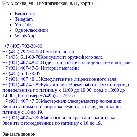
г. Москва, ул. Тимирязевская, д.11, корп.1
Вконтакте
Telegram
YouTube
Одноклассники
WhatsApp
+7 (495) 792-30-06
+7 (495) 792-30-06
Оружейный зал
+7 (495) 611-08-78
Консультант оружейного зала
+7 (901) 407-48-05
Отдела по работе с юридическими лицами
+7 (901) 407-47-54
Интернет магазин
+7 (495) 611-33-05
+7 (901) 407-48-15
Консультант не лицензионного зала
+7 (901) 407-47-89
Бухгалтерия. Время работы бухгалтерии, с
понедельника по пятницу, с 11:00 до 18:00, обед с 13:00 до
14:00. Доп.номер:+7(495)611-59-65
+7 (901) 407-47-56
Мастерская: слесарь/мастер-ложевщик.
Звонить только по вопросам ремонта с понедельника по
пятницу с 10 до 19.
+7 (901) 407-47-96
Мастерская: покраска и гравировка.
Звонить с понедельника по пятницу с 10 до 19.
Заказать звонок