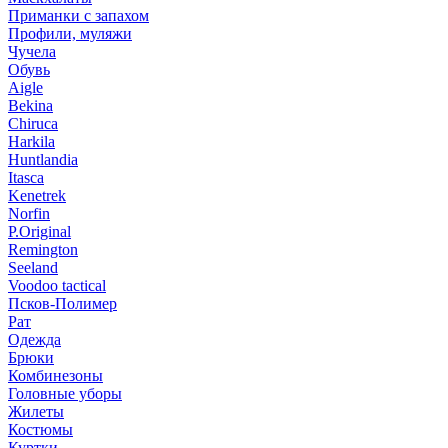
Приманки с запахом
Профили, муляжи
Чучела
Обувь
Aigle
Bekina
Chiruсa
Harkila
Huntlandia
Itasca
Kenetrek
Norfin
P.Original
Remington
Seeland
Voodoo tactical
Псков-Полимер
Рат
Одежда
Брюки
Комбинезоны
Головные уборы
Жилеты
Костюмы
Куртки