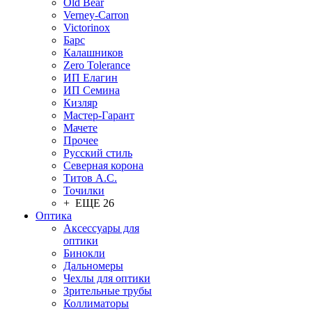
Old Bear
Verney-Carron
Victorinox
Барс
Калашников
Zero Tolerance
ИП Елагин
ИП Семина
Кизляр
Мастер-Гарант
Мачете
Прочее
Русский стиль
Северная корона
Титов А.С.
Точилки
+ ЕЩЕ 26
Оптика
Аксессуары для
оптики
Бинокли
Дальномеры
Чехлы для оптики
Зрительные трубы
Коллиматоры