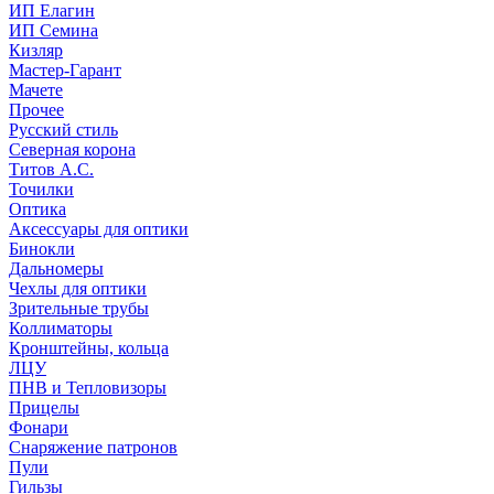
ИП Елагин
ИП Семина
Кизляр
Мастер-Гарант
Мачете
Прочее
Русский стиль
Северная корона
Титов А.С.
Точилки
Оптика
Аксессуары для оптики
Бинокли
Дальномеры
Чехлы для оптики
Зрительные трубы
Коллиматоры
Кронштейны, кольца
ЛЦУ
ПНВ и Тепловизоры
Прицелы
Фонари
Снаряжение патронов
Пули
Гильзы