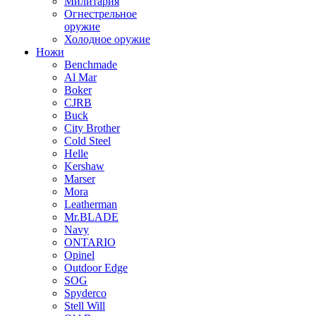
Милитария
Огнестрельное
оружие
Холодное оружие
Ножи
Benchmade
Al Mar
Boker
CJRB
Buck
City Brother
Cold Steel
Helle
Kershaw
Marser
Mora
Leatherman
Mr.BLADE
Navy
ONTARIO
Opinel
Outdoor Edge
SOG
Spyderco
Stell Will