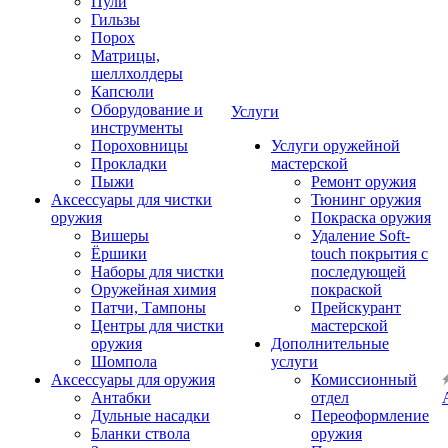
Пули
Гильзы
Порох
Матрицы,
шеллхолдеры
Капсюли
Оборудование и
Услуги
инструменты
Пороховницы
Услуги оружейной
Прокладки
мастерской
Пыжи
Ремонт оружия
Аксессуары для чистки
Тюнинг оружия
оружия
Покраска оружия
Вишеры
Удаление Soft-
Ёршики
touch покрытия с
Наборы для чистки
последующей
Оружейная химия
покраской
Патчи, Тампоны
Прейскурант
Центры для чистки
мастерской
оружия
Дополнительные
Шомпола
услуги
Аксессуары для оружия
Комиссионный
Антабки
отдел
Дульные насадки
Переоформление
Бланки ствола
оружия