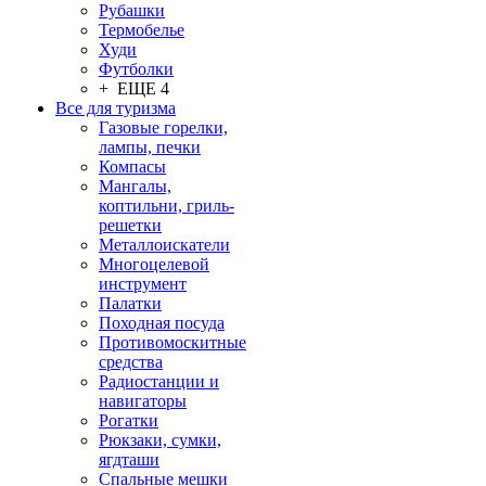
Рубашки
Термобелье
Худи
Футболки
+ ЕЩЕ 4
Все для туризма
Газовые горелки,
лампы, печки
Компасы
Мангалы,
коптильни, гриль-
решетки
Металлоискатели
Многоцелевой
инструмент
Палатки
Походная посуда
Противомоскитные
средства
Радиостанции и
навигаторы
Рогатки
Рюкзаки, сумки,
ягдташи
Спальные мешки