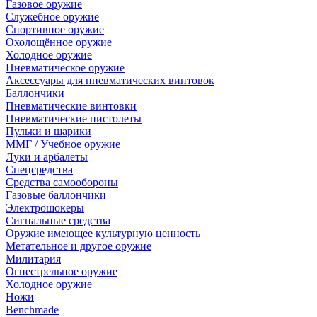
Газовое оружие
Служебное оружие
Спортивное оружие
Охолощённое оружие
Холодное оружие
Пневматическое оружие
Аксессуары для пневматических винтовок
Баллончики
Пневматические винтовки
Пневматические пистолеты
Пульки и шарики
ММГ / Учебное оружие
Луки и арбалеты
Спецсредства
Средства самообороны
Газовые баллончики
Электрошокеры
Сигнальные средства
Оружие имеющее культурную ценность
Метательное и другое оружие
Милитария
Огнестрельное оружие
Холодное оружие
Ножи
Benchmade