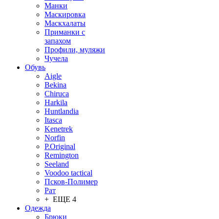
Манки
Маскировка
Маскхалаты
Приманки с
запахом
Профили, муляжи
Чучела
Обувь
Aigle
Bekina
Chiruсa
Harkila
Huntlandia
Itasca
Kenetrek
Norfin
P.Original
Remington
Seeland
Voodoo tactical
Псков-Полимер
Рат
+ ЕЩЕ 4
Одежда
Брюки