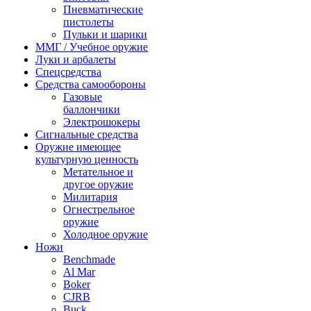
Пневматические
пистолеты
Пульки и шарики
ММГ / Учебное оружие
Луки и арбалеты
Спецсредства
Средства самообороны
Газовые
баллончики
Электрошокеры
Сигнальные средства
Оружие имеющее
культурную ценность
Метательное и
другое оружие
Милитария
Огнестрельное
оружие
Холодное оружие
Ножи
Benchmade
Al Mar
Boker
CJRB
Buck