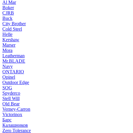
Al Mar
Boker
CJRB
Buck
City Brother
Cold Steel
Helle
Kershaw
Marser
Mora
Leatherman
Mr.BLADE
Navy
ONTARIO
Opinel
Outdoor Edge
SOG
Spyderco
Stell Will
Old Bear
Verney-Carron
Victorinox
Барс
Калашников
Zero Tolerance