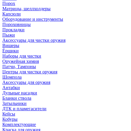
Порох
Матрицы, шеллхолдеры
Капсюли
Оборудование и инструменты
Пороховницы
Прокладки
Пыжи
Аксессуары для чистки оружия
Вишеры
Ёршики
Наборы для чистки
Оружейная химия
Патчи, Тампоны
Центры для чистки оружия
Шомпола
Аксессуары для оружия
Антабки
Дульные насадки
Бланки ствола
Затыльники
ДТК и пламегасители
Кейсы
Кобуры
Комплектующие
Краска для оружия