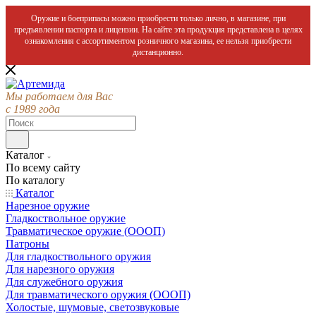
Оружие и боеприпасы можно приобрести только лично, в магазине, при
предъявлении паспорта и лицензии. На сайте эта продукция представлена в целях
ознакомления с ассортиментом розничного магазина, ее нельзя приобрести
дистанционно.
Мы работаем для Вас
с 1989 года
Каталог
По всему сайту
По каталогу
Каталог
Нарезное оружие
Гладкоствольное оружие
Травматическое оружие (ОООП)
Патроны
Для гладкоствольного оружия
Для нарезного оружия
Для служебного оружия
Для травматического оружия (ОООП)
Холостые, шумовые, светозвуковые