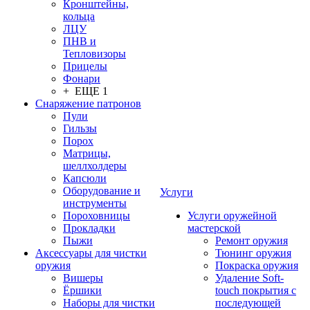
Кронштейны,
кольца
ЛЦУ
ПНВ и
Тепловизоры
Прицелы
Фонари
+ ЕЩЕ 1
Снаряжение патронов
Пули
Гильзы
Порох
Матрицы,
шеллхолдеры
Капсюли
Оборудование и
Услуги
инструменты
Пороховницы
Услуги оружейной
Прокладки
мастерской
Пыжи
Ремонт оружия
Аксессуары для чистки
Тюнинг оружия
оружия
Покраска оружия
Вишеры
Удаление Soft-
Ёршики
touch покрытия с
Наборы для чистки
последующей