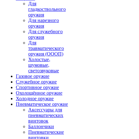
Для
гладкоствольного
оружия
Для нарезного
оружия
Для служебного
оружия
Для
травматического
оружия (ОООП)
Холостые,
шумовые,
светозвуковые
Газовое оружие
Служебное оружие
Спортивное оружие
Охолощённое оружие
Холодное оружие
Пневматическое оружие
Аксессуары для
пневматических
винтовок
Баллончики
Пневматические
винтовки