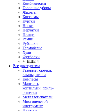
Комбинезоны
Головные уборы
Жилеты
Костюмы
Куртки
Носки
Перчатки
Плащи
Ремни
Рубашки
Термобелье
Худи
Футболки
+ ЕЩЕ 4
Все для туризма
Газовые горелки,
лампы, печки
Компасы
Мангалы,
коптильни, гриль-
решетки
Металлоискатели
Многоцелевой
инструмент
Палатки