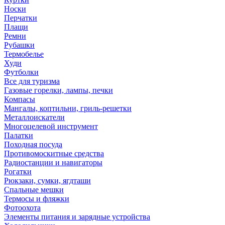
Носки
Перчатки
Плащи
Ремни
Рубашки
Термобелье
Худи
Футболки
Все для туризма
Газовые горелки, лампы, печки
Компасы
Мангалы, коптильни, гриль-решетки
Металлоискатели
Многоцелевой инструмент
Палатки
Походная посуда
Противомоскитные средства
Радиостанции и навигаторы
Рогатки
Рюкзаки, сумки, ягдташи
Спальные мешки
Термосы и фляжки
Фотоохота
Элементы питания и зарядные устройства