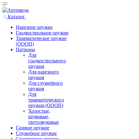
Каталог
Нарезное оружие
Гладкоствольное оружие
Травматическое оружие
(ОООП)
Патроны
Для
гладкоствольного
оружия
Для нарезного
оружия
Для служебного
оружия
Для
травматического
оружия (ОООП)
Холостые,
шумовые,
светозвуковые
Газовое оружие
Служебное оружие
Спортивное оружие