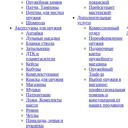
Оружейная химия
покраской
Патчи, Тампоны
Прейскурант
Центры для чистки
мастерской
оружия
Дополнительные
Шомпола
услуги
Аксессуары для оружия
Комиссионный
Антабки
отдел
Дульные насадки
Переоформление
Бланки ствола
оружия
Затыльники
Подарочные
ДТК и
карты
пламегасители
оружейного
Кейсы
магазина
Кобуры
Оружейный
Комплектующие
Trade-in
Краска для оружия
Выбор оружия в
Магазины
магазине:
Мушки
профессиональная
Патронташи
помощь и
Ложи, Комплекты
консультация от
шасси
наших продавцов
Ремни
Чехлы
Приклады, цевья и
рукоятки