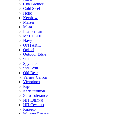
City Brother
Cold Steel
Helle
Kershaw
Marser
Mora
Leatherman
Mr.BLADE
Navy
ONTARIO
Opinel
Outdoor Edge
SOG
Spyderco
Stell Will
Old Bear
Verney-Carron
Victorinox
Барс
Калашников
Zero Tolerance
ИП Елагин
ИП Семина
Кизляр
Мастер-Гарант