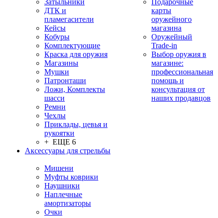
Затыльники
Подарочные
ДТК и
карты
пламегасители
оружейного
Кейсы
магазина
Кобуры
Оружейный
Комплектующие
Trade-in
Краска для оружия
Выбор оружия в
Магазины
магазине:
Мушки
профессиональная
Патронташи
помощь и
Ложи, Комплекты
консультация от
шасси
наших продавцов
Ремни
Чехлы
Приклады, цевья и
рукоятки
+ ЕЩЕ 6
Аксессуары для стрельбы
Мишени
Муфты коврики
Наушники
Наплечные
амортизаторы
Очки