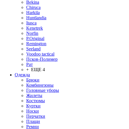
Bekina
Chiruсa
Harkila
Huntlandia
Itasca
Kenetrek
Norfin
P.Original
Remington
Seeland
Voodoo tactical
Псков-Полимер
Рат
+ ЕЩЕ 4
Одежда
Брюки
Комбинезоны
Головные уборы
Жилеты
Костюмы
Куртки
Носки
Перчатки
Плащи
Ремни