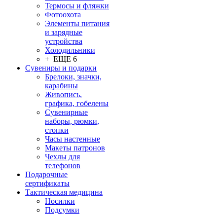
Термосы и фляжки
Фотоохота
Элементы питания
и зарядные
устройства
Холодильники
+ ЕЩЕ 6
Сувениры и подарки
Брелоки, значки,
карабины
Живопись,
графика, гобелены
Сувенирные
наборы, рюмки,
стопки
Часы настенные
Макеты патронов
Чехлы для
телефонов
Подарочные
сертификаты
Тактическая медицина
Носилки
Подсумки