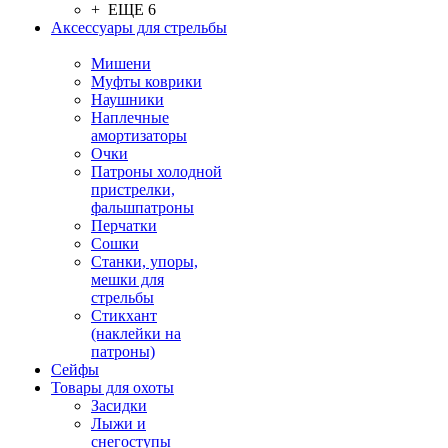
+ ЕЩЕ 6
Аксессуары для стрельбы
Мишени
Муфты коврики
Наушники
Наплечные
амортизаторы
Очки
Патроны холодной
пристрелки,
фальшпатроны
Перчатки
Сошки
Станки, упоры,
мешки для
стрельбы
Стикхант
(наклейки на
патроны)
Сейфы
Товары для охоты
Засидки
Лыжи и
снегоступы