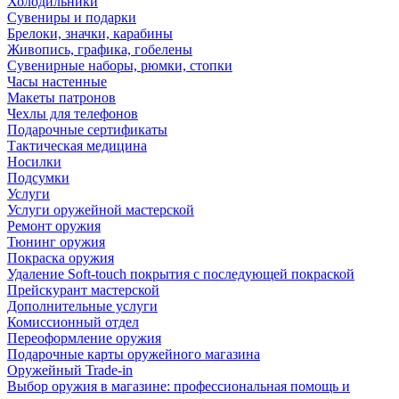
Холодильники
Сувениры и подарки
Брелоки, значки, карабины
Живопись, графика, гобелены
Сувенирные наборы, рюмки, стопки
Часы настенные
Макеты патронов
Чехлы для телефонов
Подарочные сертификаты
Тактическая медицина
Носилки
Подсумки
Услуги
Услуги оружейной мастерской
Ремонт оружия
Тюнинг оружия
Покраска оружия
Удаление Soft-touch покрытия с последующей покраской
Прейскурант мастерской
Дополнительные услуги
Комиссионный отдел
Переоформление оружия
Подарочные карты оружейного магазина
Оружейный Trade-in
Выбор оружия в магазине: профессиональная помощь и