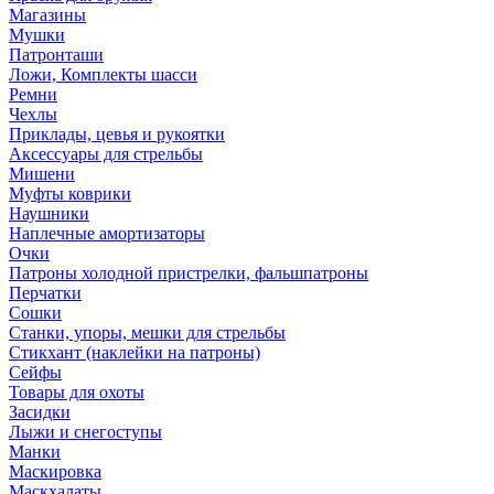
Магазины
Мушки
Патронташи
Ложи, Комплекты шасси
Ремни
Чехлы
Приклады, цевья и рукоятки
Аксессуары для стрельбы
Мишени
Муфты коврики
Наушники
Наплечные амортизаторы
Очки
Патроны холодной пристрелки, фальшпатроны
Перчатки
Сошки
Станки, упоры, мешки для стрельбы
Стикхант (наклейки на патроны)
Сейфы
Товары для охоты
Засидки
Лыжи и снегоступы
Манки
Маскировка
Маскхалаты