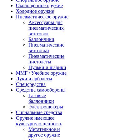
Охолощённое оружие
Холодное оружие
Пневматическое оружие
Аксессуары для
пневматических
винтовок
Баллончики
Пневматические
винтовки
Пневматические
пистолеты
Пульки и шарики
ММГ / Учебное оружие
Луки и арбалеты
Спецсредства
Средства самообороны
Газовые
баллончики
Электрошокеры
Сигнальные средства
Оружие имеющее
культурную ценность
Метательное и
другое оружие