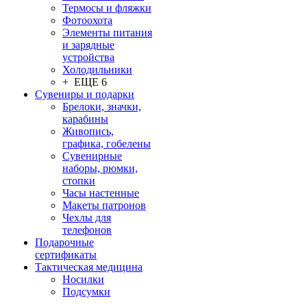
Термосы и фляжки
Фотоохота
Элементы питания
и зарядные
устройства
Холодильники
+ ЕЩЕ 6
Сувениры и подарки
Брелоки, значки,
карабины
Живопись,
графика, гобелены
Сувенирные
наборы, рюмки,
стопки
Часы настенные
Макеты патронов
Чехлы для
телефонов
Подарочные
сертификаты
Тактическая медицина
Носилки
Подсумки