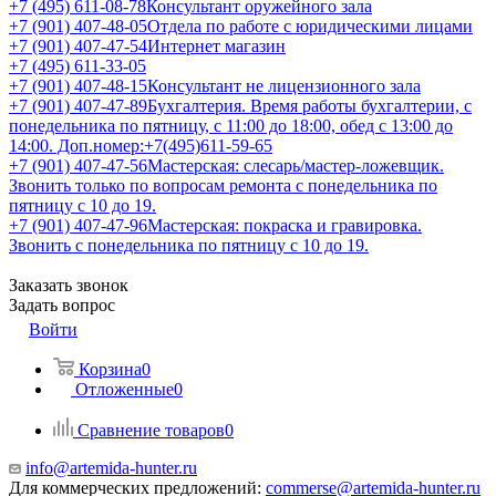
+7 (495) 611-08-78
Консультант оружейного зала
+7 (901) 407-48-05
Отдела по работе с юридическими лицами
+7 (901) 407-47-54
Интернет магазин
+7 (495) 611-33-05
+7 (901) 407-48-15
Консультант не лицензионного зала
+7 (901) 407-47-89
Бухгалтерия. Время работы бухгалтерии, с
понедельника по пятницу, с 11:00 до 18:00, обед с 13:00 до
14:00. Доп.номер:+7(495)611-59-65
+7 (901) 407-47-56
Мастерская: слесарь/мастер-ложевщик.
Звонить только по вопросам ремонта с понедельника по
пятницу с 10 до 19.
+7 (901) 407-47-96
Мастерская: покраска и гравировка.
Звонить с понедельника по пятницу с 10 до 19.
Заказать звонок
Задать вопрос
Войти
Корзина
0
Отложенные
0
Сравнение товаров
0
info@artemida-hunter.ru
Для коммерческих предложений:
commerse@artemida-hunter.ru