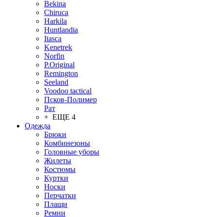
Bekina
Chiruсa
Harkila
Huntlandia
Itasca
Kenetrek
Norfin
P.Original
Remington
Seeland
Voodoo tactical
Псков-Полимер
Рат
+ ЕЩЕ 4
Одежда
Брюки
Комбинезоны
Головные уборы
Жилеты
Костюмы
Куртки
Носки
Перчатки
Плащи
Ремни