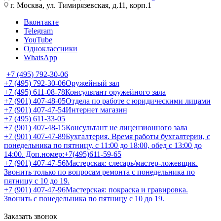
г. Москва, ул. Тимирязевская, д.11, корп.1
Вконтакте
Telegram
YouTube
Одноклассники
WhatsApp
+7 (495) 792-30-06
+7 (495) 792-30-06
Оружейный зал
+7 (495) 611-08-78
Консультант оружейного зала
+7 (901) 407-48-05
Отдела по работе с юридическими лицами
+7 (901) 407-47-54
Интернет магазин
+7 (495) 611-33-05
+7 (901) 407-48-15
Консультант не лицензионного зала
+7 (901) 407-47-89
Бухгалтерия. Время работы бухгалтерии, с
понедельника по пятницу, с 11:00 до 18:00, обед с 13:00 до
14:00. Доп.номер:+7(495)611-59-65
+7 (901) 407-47-56
Мастерская: слесарь/мастер-ложевщик.
Звонить только по вопросам ремонта с понедельника по
пятницу с 10 до 19.
+7 (901) 407-47-96
Мастерская: покраска и гравировка.
Звонить с понедельника по пятницу с 10 до 19.
Заказать звонок