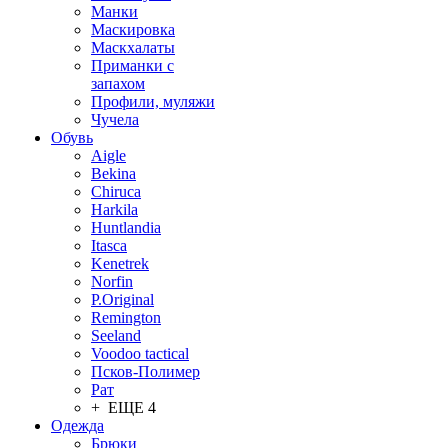
Манки
Маскировка
Маскхалаты
Приманки с
запахом
Профили, муляжи
Чучела
Обувь
Aigle
Bekina
Chiruсa
Harkila
Huntlandia
Itasca
Kenetrek
Norfin
P.Original
Remington
Seeland
Voodoo tactical
Псков-Полимер
Рат
+ ЕЩЕ 4
Одежда
Брюки