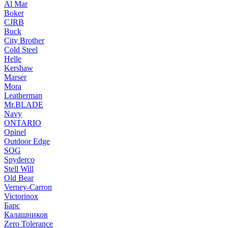
Al Mar
Boker
CJRB
Buck
City Brother
Cold Steel
Helle
Kershaw
Marser
Mora
Leatherman
Mr.BLADE
Navy
ONTARIO
Opinel
Outdoor Edge
SOG
Spyderco
Stell Will
Old Bear
Verney-Carron
Victorinox
Барс
Калашников
Zero Tolerance