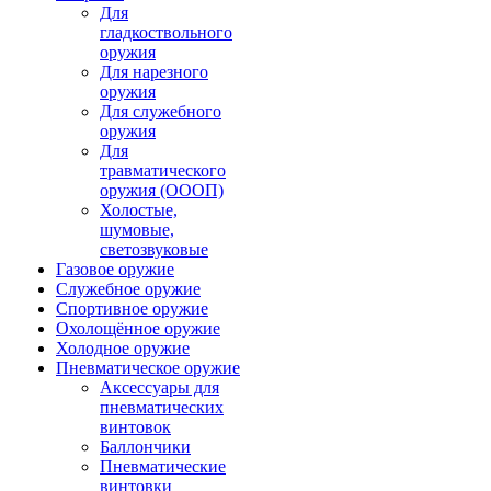
Для
гладкоствольного
оружия
Для нарезного
оружия
Для служебного
оружия
Для
травматического
оружия (ОООП)
Холостые,
шумовые,
светозвуковые
Газовое оружие
Служебное оружие
Спортивное оружие
Охолощённое оружие
Холодное оружие
Пневматическое оружие
Аксессуары для
пневматических
винтовок
Баллончики
Пневматические
винтовки