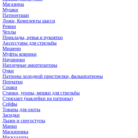
Магазины
Мушки
Патронташи
Ложи, Комплекты шасси
Ремни
Чехлы
Приклады, цевья и рукоятки
Аксессуары для стрельбы
Мишени
Муфты коврики
Наушники
Наплечные амортизаторы
Очки
Патроны холодной пристрелки, фальшпатроны
Перчатки
Сошки
Станки, упоры, мешки для стрельбы
Стикхант (наклейки на патроны)
Сейфы
Товары для охоты
Засидки
Лыжи и снегоступы
Манки
Маскировка
Маскхалаты