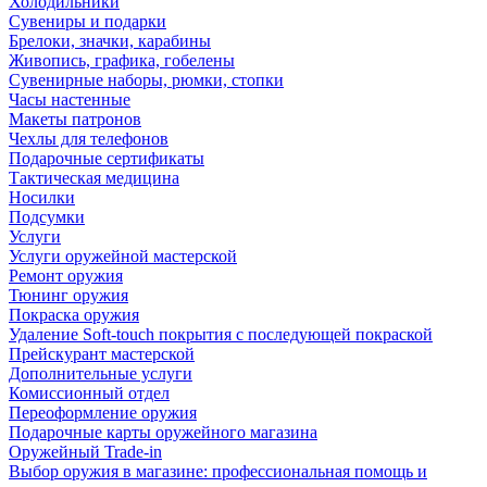
Холодильники
Сувениры и подарки
Брелоки, значки, карабины
Живопись, графика, гобелены
Сувенирные наборы, рюмки, стопки
Часы настенные
Макеты патронов
Чехлы для телефонов
Подарочные сертификаты
Тактическая медицина
Носилки
Подсумки
Услуги
Услуги оружейной мастерской
Ремонт оружия
Тюнинг оружия
Покраска оружия
Удаление Soft-touch покрытия с последующей покраской
Прейскурант мастерской
Дополнительные услуги
Комиссионный отдел
Переоформление оружия
Подарочные карты оружейного магазина
Оружейный Trade-in
Выбор оружия в магазине: профессиональная помощь и