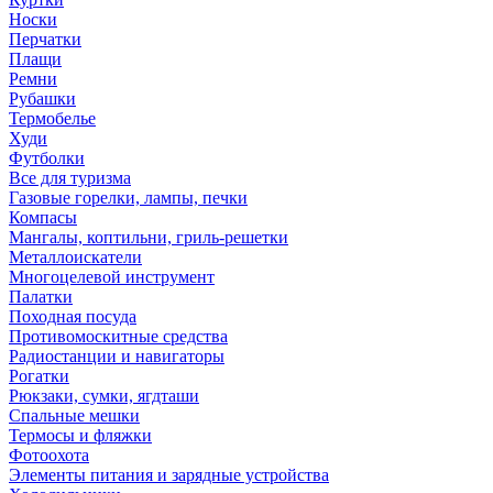
Носки
Перчатки
Плащи
Ремни
Рубашки
Термобелье
Худи
Футболки
Все для туризма
Газовые горелки, лампы, печки
Компасы
Мангалы, коптильни, гриль-решетки
Металлоискатели
Многоцелевой инструмент
Палатки
Походная посуда
Противомоскитные средства
Радиостанции и навигаторы
Рогатки
Рюкзаки, сумки, ягдташи
Спальные мешки
Термосы и фляжки
Фотоохота
Элементы питания и зарядные устройства