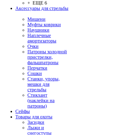
+ ЕЩЕ 6
Аксессуары для стрельбы
Мишени
Муфты коврики
Наушники
Наплечные
амортизаторы
Очки
Патроны холодной
пристрелки,
фальшпатроны
Перчатки
Сошки
Станки, упоры,
мешки для
стрельбы
Стикхант
(наклейки на
патроны)
Сейфы
Товары для охоты
Засидки
Лыжи и
снегоступы