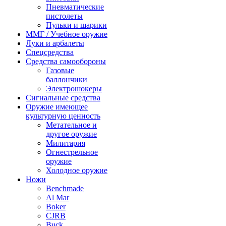
Пневматические
пистолеты
Пульки и шарики
ММГ / Учебное оружие
Луки и арбалеты
Спецсредства
Средства самообороны
Газовые
баллончики
Электрошокеры
Сигнальные средства
Оружие имеющее
культурную ценность
Метательное и
другое оружие
Милитария
Огнестрельное
оружие
Холодное оружие
Ножи
Benchmade
Al Mar
Boker
CJRB
Buck