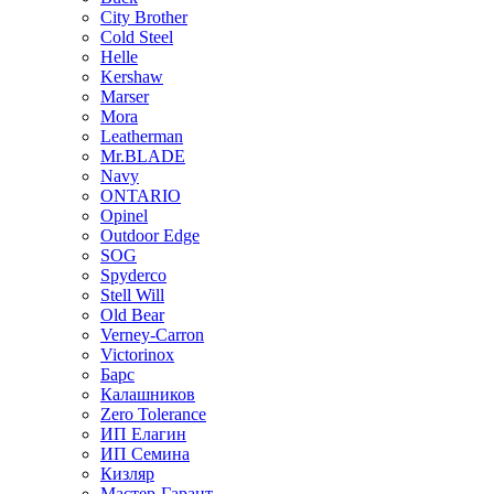
City Brother
Cold Steel
Helle
Kershaw
Marser
Mora
Leatherman
Mr.BLADE
Navy
ONTARIO
Opinel
Outdoor Edge
SOG
Spyderco
Stell Will
Old Bear
Verney-Carron
Victorinox
Барс
Калашников
Zero Tolerance
ИП Елагин
ИП Семина
Кизляр
Мастер-Гарант