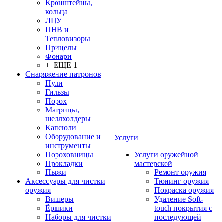
Кронштейны,
кольца
ЛЦУ
ПНВ и
Тепловизоры
Прицелы
Фонари
+ ЕЩЕ 1
Снаряжение патронов
Пули
Гильзы
Порох
Матрицы,
шеллхолдеры
Капсюли
Оборудование и
Услуги
инструменты
Пороховницы
Услуги оружейной
Прокладки
мастерской
Пыжи
Ремонт оружия
Аксессуары для чистки
Тюнинг оружия
оружия
Покраска оружия
Вишеры
Удаление Soft-
Ёршики
touch покрытия с
Наборы для чистки
последующей