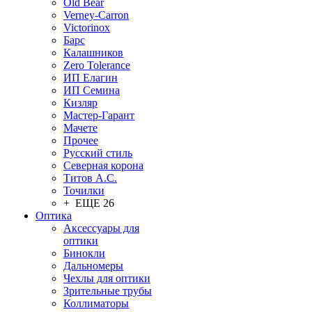
Old Bear
Verney-Carron
Victorinox
Барс
Калашников
Zero Tolerance
ИП Елагин
ИП Семина
Кизляр
Мастер-Гарант
Мачете
Прочее
Русский стиль
Северная корона
Титов А.С.
Точилки
+ ЕЩЕ 26
Оптика
Аксессуары для
оптики
Бинокли
Дальномеры
Чехлы для оптики
Зрительные трубы
Коллиматоры