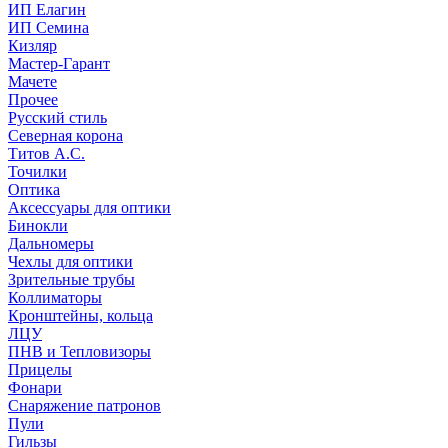
ИП Елагин
ИП Семина
Кизляр
Мастер-Гарант
Мачете
Прочее
Русский стиль
Северная корона
Титов А.С.
Точилки
Оптика
Аксессуары для оптики
Бинокли
Дальномеры
Чехлы для оптики
Зрительные трубы
Коллиматоры
Кронштейны, кольца
ЛЦУ
ПНВ и Тепловизоры
Прицелы
Фонари
Снаряжение патронов
Пули
Гильзы