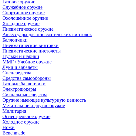
Газовое оружие
Служебное оружие
Спортивное оружие
Охолощённое оружие
Холодное оружие
Пневматическое оружие
Аксессуары для пневматических винтовок
Баллончики
Пневматические винтовки
Пневматические пистолеты
Пульки и шарики
ММГ / Учебное оружие
Луки и арбалеты
Спецсредства
Средства самообороны
Газовые баллончики
Электрошокеры
Сигнальные средства
Оружие имеющее культурную ценность
Метательное и другое оружие
Милитария
Огнестрельное оружие
Холодное оружие
Ножи
Benchmade