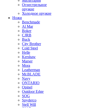
Милитария
Огнестрельное
оружие
Холодное оружие
Ножи
Benchmade
Al Mar
Boker
CJRB
Buck
City Brother
Cold Steel
Helle
Kershaw
Marser
Mora
Leatherman
Mr.BLADE
Navy
ONTARIO
Opinel
Outdoor Edge
SOG
Spyderco
Stell Will