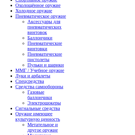
Охолощённое оружие
Холодное оружие
Пневматическое оружие
Аксессуары для
пневматических
винтовок
Баллончики
Пневматические
винтовки
Пневматические
пистолеты
Пульки и шарики
ММГ / Учебное оружие
Луки и арбалеты
Спецсредства
Средства самообороны
Газовые
баллончики
Электрошокеры
Сигнальные средства
Оружие имеющее
культурную ценность
Метательное и
другое оружие