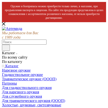
Оружие и боеприпасы можно приобрести только лично, в магазине, при
предъявлении паспорта и лицензии. На сайте эта продукция представлена в целях
ознакомления с ассортиментом розничного магазина, ее нельзя приобрести
дистанционно.
Мы работаем для Вас
с 1989 года
Каталог
По всему сайту
По каталогу
Каталог
Нарезное оружие
Гладкоствольное оружие
Травматическое оружие (ОООП)
Патроны
Для гладкоствольного оружия
Для нарезного оружия
Для служебного оружия
Для травматического оружия (ОООП)
Холостые, шумовые, светозвуковые