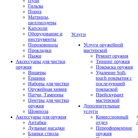
Пули
Гильзы
Порох
Матрицы,
шеллхолдеры
Капсюли
Оборудование и
Услуги
инструменты
Пороховницы
Услуги оружейной
Прокладки
мастерской
Пыжи
Ремонт оружия
Аксессуары для чистки
Тюнинг оружия
оружия
Покраска оружия
Вишеры
Удаление Soft-
Ёршики
touch покрытия с
Наборы для чистки
последующей
Оружейная химия
покраской
Патчи, Тампоны
Прейскурант
Центры для чистки
мастерской
оружия
Дополнительные
Шомпола
услуги
Аксессуары для оружия
Комиссионный
Антабки
отдел
Дульные насадки
Переоформление
Бланки ствола
оружия