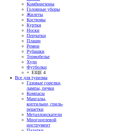
Комбинезоны
Головные уборы
Жилеты
Костюмы
Куртки
Носки
Перчатки
Плащи
Ремни
Рубашки
Термобелье
Худи
Футболки
+ ЕЩЕ 4
Все для туризма
Газовые горелки,
лампы, печки
Компасы
Мангалы,
коптильни, гриль-
решетки
Металлоискатели
Многоцелевой
инструмент
Палатки