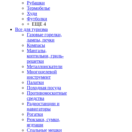
Рубашки
Термобелье
Худи
Футболки
+ ЕЩЕ 4
Все для туризма
Газовые горелки,
лампы, печки
Компасы
Мангалы,
коптильни, гриль-
решетки
Металлоискатели
Многоцелевой
инструмент
Палатки
Походная посуда
Противомоскитные
средства
Радиостанции и
навигаторы
Рогатки
Рюкзаки, сумки,
ягдташи
Спальные мешки