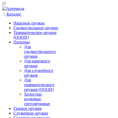
Каталог
Нарезное оружие
Гладкоствольное оружие
Травматическое оружие
(ОООП)
Патроны
Для
гладкоствольного
оружия
Для нарезного
оружия
Для служебного
оружия
Для
травматического
оружия (ОООП)
Холостые,
шумовые,
светозвуковые
Газовое оружие
Служебное оружие
Спортивное оружие