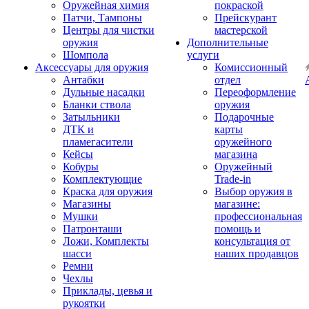
Оружейная химия
покраской
Патчи, Тампоны
Прейскурант
Центры для чистки
мастерской
оружия
Дополнительные
Шомпола
услуги
Аксессуары для оружия
Комиссионный
Антабки
отдел
Дульные насадки
Переоформление
Бланки ствола
оружия
Затыльники
Подарочные
ДТК и
карты
пламегасители
оружейного
Кейсы
магазина
Кобуры
Оружейный
Комплектующие
Trade-in
Краска для оружия
Выбор оружия в
Магазины
магазине:
Мушки
профессиональная
Патронташи
помощь и
Ложи, Комплекты
консультация от
шасси
наших продавцов
Ремни
Чехлы
Приклады, цевья и
рукоятки