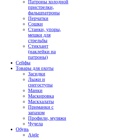
Патроны холодной
пристрелки,
фальшпатроны
Перчатки
Сошки
Станки, упоры,
мешки для
стрельбы
Стикхант
(наклейки на
патроны)
Сейфы
Товары для охоты
Засидки
Лыжи и
снегоступы
Манки
Маскировка
Маскхалаты
Приманки с
запахом
Профили, муляжи
Чучела
Обувь
Aigle