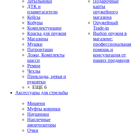
Затыльники
Подарочные
ДТК и
карты
пламегасители
оружейного
Кейсы
магазина
Кобуры
Оружейный
Комплектующие
Trade-in
Краска для оружия
Выбор оружия в
Магазины
магазине:
Мушки
профессиональная
Патронташи
помощь и
Ложи, Комплекты
консультация от
шасси
наших продавцов
Ремни
Чехлы
Приклады, цевья и
рукоятки
+ ЕЩЕ 6
Аксессуары для стрельбы
Мишени
Муфты коврики
Наушники
Наплечные
амортизаторы
Очки