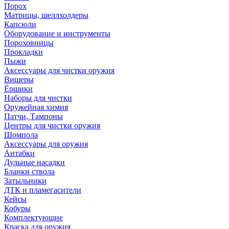
Порох
Матрицы, шеллхолдеры
Капсюли
Оборудование и инструменты
Пороховницы
Прокладки
Пыжи
Аксессуары для чистки оружия
Вишеры
Ёршики
Наборы для чистки
Оружейная химия
Патчи, Тампоны
Центры для чистки оружия
Шомпола
Аксессуары для оружия
Антабки
Дульные насадки
Бланки ствола
Затыльники
ДТК и пламегасители
Кейсы
Кобуры
Комплектующие
Краска для оружия