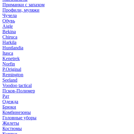
Приманки с запахом
Профили, муляжи
Чучела
Обувь
Aigle
Bekina
Chiruсa
Harkila
Huntlandia
Itasca
Kenetrek
Norfin
P.Original
Remington
Seeland
Voodoo tactical
Псков-Полимер
Рат
Одежда
Брюки
Комбинезоны
Головные уборы
Жилеты
Костюмы
Куртки