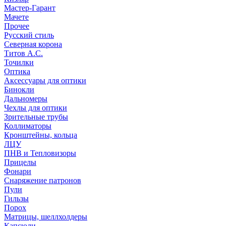
Мастер-Гарант
Мачете
Прочее
Русский стиль
Северная корона
Титов А.С.
Точилки
Оптика
Аксессуары для оптики
Бинокли
Дальномеры
Чехлы для оптики
Зрительные трубы
Коллиматоры
Кронштейны, кольца
ЛЦУ
ПНВ и Тепловизоры
Прицелы
Фонари
Снаряжение патронов
Пули
Гильзы
Порох
Матрицы, шеллхолдеры
Капсюли