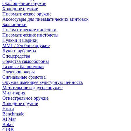
Охолощённое оружие
Холодное оружие
Пневматическое оружие
Аксессуары для пневматических винтовок
Баллончики
Пневматические винтовки
Пневматические пистолеты
Пульки и шарики
ММГ / Учебное оружие
Луки и арбалеты
Спецсредства
Средства самообороны
Газовые баллончики
Электрошокеры
Сигнальные средства
Оружие имеющее культурную ценность
Метательное и другое оружие
Милитария
Огнестрельное оружие
Холодное оружие
Ножи
Benchmade
Al Mar
Boker
CJRB