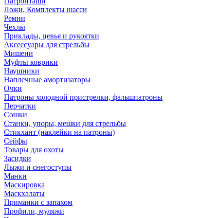
Патронташи
Ложи, Комплекты шасси
Ремни
Чехлы
Приклады, цевья и рукоятки
Аксессуары для стрельбы
Мишени
Муфты коврики
Наушники
Наплечные амортизаторы
Очки
Патроны холодной пристрелки, фальшпатроны
Перчатки
Сошки
Станки, упоры, мешки для стрельбы
Стикхант (наклейки на патроны)
Сейфы
Товары для охоты
Засидки
Лыжи и снегоступы
Манки
Маскировка
Маскхалаты
Приманки с запахом
Профили, муляжи