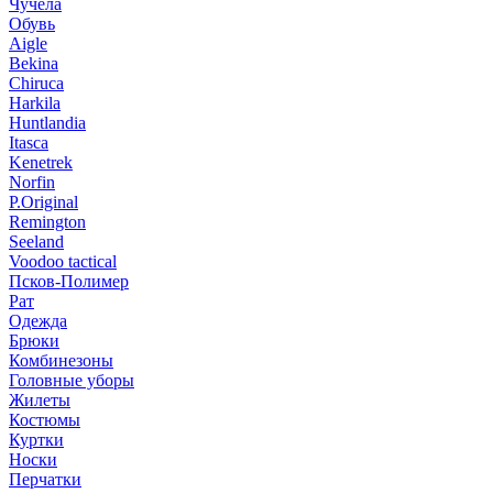
Чучела
Обувь
Aigle
Bekina
Chiruсa
Harkila
Huntlandia
Itasca
Kenetrek
Norfin
P.Original
Remington
Seeland
Voodoo tactical
Псков-Полимер
Рат
Одежда
Брюки
Комбинезоны
Головные уборы
Жилеты
Костюмы
Куртки
Носки
Перчатки