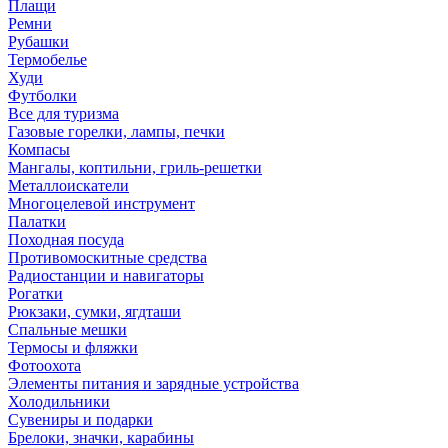
Плащи
Ремни
Рубашки
Термобелье
Худи
Футболки
Все для туризма
Газовые горелки, лампы, печки
Компасы
Мангалы, коптильни, гриль-решетки
Металлоискатели
Многоцелевой инструмент
Палатки
Походная посуда
Противомоскитные средства
Радиостанции и навигаторы
Рогатки
Рюкзаки, сумки, ягдташи
Спальные мешки
Термосы и фляжки
Фотоохота
Элементы питания и зарядные устройства
Холодильники
Сувениры и подарки
Брелоки, значки, карабины