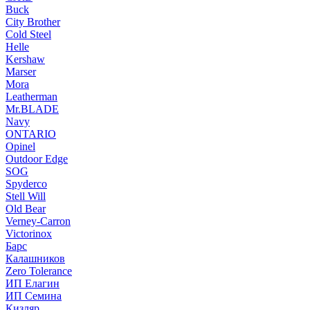
Buck
City Brother
Cold Steel
Helle
Kershaw
Marser
Mora
Leatherman
Mr.BLADE
Navy
ONTARIO
Opinel
Outdoor Edge
SOG
Spyderco
Stell Will
Old Bear
Verney-Carron
Victorinox
Барс
Калашников
Zero Tolerance
ИП Елагин
ИП Семина
Кизляр