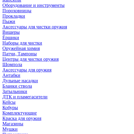
Оборудование и инструменты
Пороховницы
Прокладки
Пыжи
Аксессуары для чистки оружия
Вишеры
Ёршики
Наборы для чистки
Оружейная химия
Патчи, Тампоны
Центры для чистки оружия
Шомпола
Аксессуары для оружия
Антабки
Дульные насадки
Бланки ствола
Затыльники
ДТК и пламегасители
Кейсы
Кобуры
Комплектующие
Краска для оружия
Магазины
Мушки