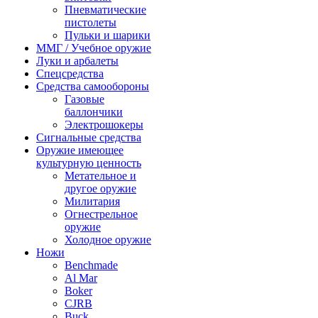
Пневматические
пистолеты
Пульки и шарики
ММГ / Учебное оружие
Луки и арбалеты
Спецсредства
Средства самообороны
Газовые
баллончики
Электрошокеры
Сигнальные средства
Оружие имеющее
культурную ценность
Метательное и
другое оружие
Милитария
Огнестрельное
оружие
Холодное оружие
Ножи
Benchmade
Al Mar
Boker
CJRB
Buck