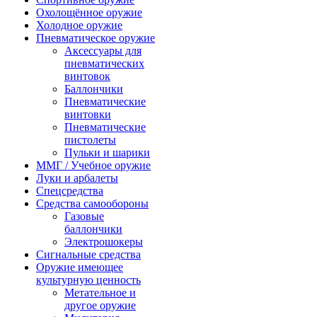
Охолощённое оружие
Холодное оружие
Пневматическое оружие
Аксессуары для
пневматических
винтовок
Баллончики
Пневматические
винтовки
Пневматические
пистолеты
Пульки и шарики
ММГ / Учебное оружие
Луки и арбалеты
Спецсредства
Средства самообороны
Газовые
баллончики
Электрошокеры
Сигнальные средства
Оружие имеющее
культурную ценность
Метательное и
другое оружие