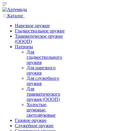
Каталог
Нарезное оружие
Гладкоствольное оружие
Травматическое оружие
(ОООП)
Патроны
Для
гладкоствольного
оружия
Для нарезного
оружия
Для служебного
оружия
Для
травматического
оружия (ОООП)
Холостые,
шумовые,
светозвуковые
Газовое оружие
Служебное оружие
Спортивное оружие