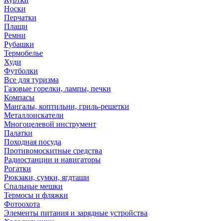
Носки
Перчатки
Плащи
Ремни
Рубашки
Термобелье
Худи
Футболки
Все для туризма
Газовые горелки, лампы, печки
Компасы
Мангалы, коптильни, гриль-решетки
Металлоискатели
Многоцелевой инструмент
Палатки
Походная посуда
Противомоскитные средства
Радиостанции и навигаторы
Рогатки
Рюкзаки, сумки, ягдташи
Спальные мешки
Термосы и фляжки
Фотоохота
Элементы питания и зарядные устройства