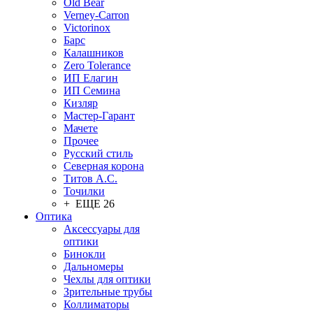
Old Bear
Verney-Carron
Victorinox
Барс
Калашников
Zero Tolerance
ИП Елагин
ИП Семина
Кизляр
Мастер-Гарант
Мачете
Прочее
Русский стиль
Северная корона
Титов А.С.
Точилки
+ ЕЩЕ 26
Оптика
Аксессуары для
оптики
Бинокли
Дальномеры
Чехлы для оптики
Зрительные трубы
Коллиматоры