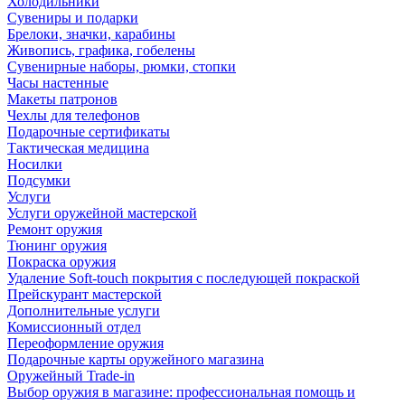
Холодильники
Сувениры и подарки
Брелоки, значки, карабины
Живопись, графика, гобелены
Сувенирные наборы, рюмки, стопки
Часы настенные
Макеты патронов
Чехлы для телефонов
Подарочные сертификаты
Тактическая медицина
Носилки
Подсумки
Услуги
Услуги оружейной мастерской
Ремонт оружия
Тюнинг оружия
Покраска оружия
Удаление Soft-touch покрытия с последующей покраской
Прейскурант мастерской
Дополнительные услуги
Комиссионный отдел
Переоформление оружия
Подарочные карты оружейного магазина
Оружейный Trade-in
Выбор оружия в магазине: профессиональная помощь и