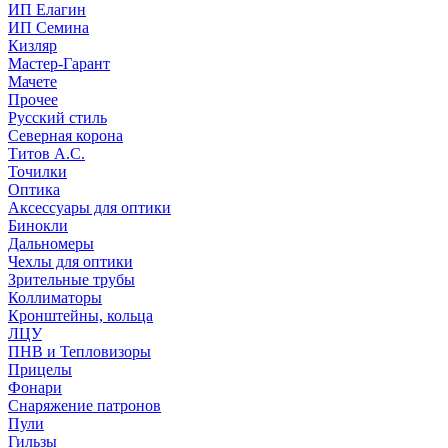
ИП Елагин
ИП Семина
Кизляр
Мастер-Гарант
Мачете
Прочее
Русский стиль
Северная корона
Титов А.С.
Точилки
Оптика
Аксессуары для оптики
Бинокли
Дальномеры
Чехлы для оптики
Зрительные трубы
Коллиматоры
Кронштейны, кольца
ЛЦУ
ПНВ и Тепловизоры
Прицелы
Фонари
Снаряжение патронов
Пули
Гильзы