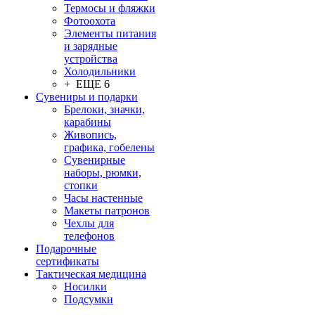
Термосы и фляжки
Фотоохота
Элементы питания
и зарядные
устройства
Холодильники
+ ЕЩЕ 6
Сувениры и подарки
Брелоки, значки,
карабины
Живопись,
графика, гобелены
Сувенирные
наборы, рюмки,
стопки
Часы настенные
Макеты патронов
Чехлы для
телефонов
Подарочные
сертификаты
Тактическая медицина
Носилки
Подсумки