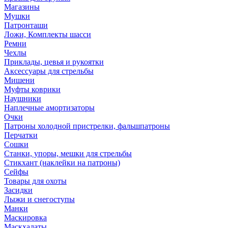
Магазины
Мушки
Патронташи
Ложи, Комплекты шасси
Ремни
Чехлы
Приклады, цевья и рукоятки
Аксессуары для стрельбы
Мишени
Муфты коврики
Наушники
Наплечные амортизаторы
Очки
Патроны холодной пристрелки, фальшпатроны
Перчатки
Сошки
Станки, упоры, мешки для стрельбы
Стикхант (наклейки на патроны)
Сейфы
Товары для охоты
Засидки
Лыжи и снегоступы
Манки
Маскировка
Маскхалаты