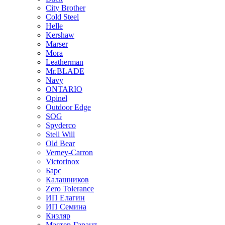
City Brother
Cold Steel
Helle
Kershaw
Marser
Mora
Leatherman
Mr.BLADE
Navy
ONTARIO
Opinel
Outdoor Edge
SOG
Spyderco
Stell Will
Old Bear
Verney-Carron
Victorinox
Барс
Калашников
Zero Tolerance
ИП Елагин
ИП Семина
Кизляр
Мастер-Гарант