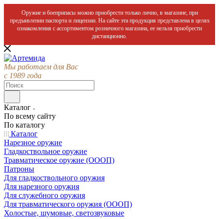
Оружие и боеприпасы можно приобрести только лично, в магазине, при
предъявлении паспорта и лицензии. На сайте эта продукция представлена в целях
ознакомления с ассортиментом розничного магазина, ее нельзя приобрести
дистанционно.
Мы работаем для Вас
с 1989 года
Каталог
По всему сайту
По каталогу
Каталог
Нарезное оружие
Гладкоствольное оружие
Травматическое оружие (ОООП)
Патроны
Для гладкоствольного оружия
Для нарезного оружия
Для служебного оружия
Для травматического оружия (ОООП)
Холостые, шумовые, светозвуковые