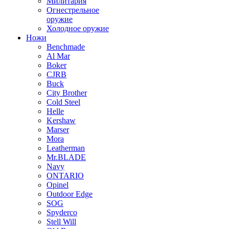
Милитария
Огнестрельное
оружие
Холодное оружие
Ножи
Benchmade
Al Mar
Boker
CJRB
Buck
City Brother
Cold Steel
Helle
Kershaw
Marser
Mora
Leatherman
Mr.BLADE
Navy
ONTARIO
Opinel
Outdoor Edge
SOG
Spyderco
Stell Will