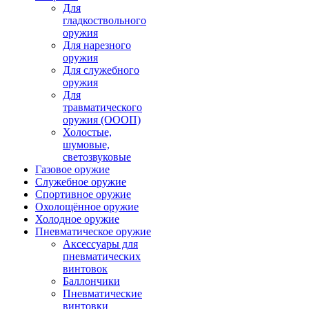
Для
гладкоствольного
оружия
Для нарезного
оружия
Для служебного
оружия
Для
травматического
оружия (ОООП)
Холостые,
шумовые,
светозвуковые
Газовое оружие
Служебное оружие
Спортивное оружие
Охолощённое оружие
Холодное оружие
Пневматическое оружие
Аксессуары для
пневматических
винтовок
Баллончики
Пневматические
винтовки