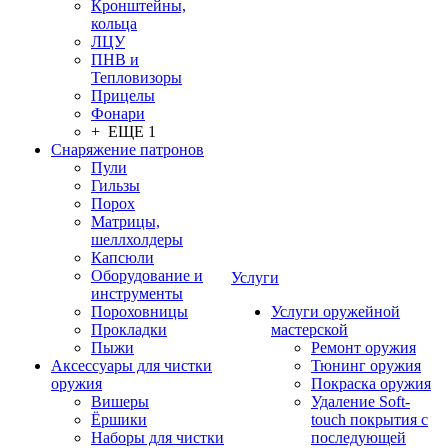
Кронштейны,
кольца
ЛЦУ
ПНВ и
Тепловизоры
Прицелы
Фонари
+ ЕЩЕ 1
Снаряжение патронов
Пули
Гильзы
Порох
Матрицы,
шеллхолдеры
Капсюли
Оборудование и
Услуги
инструменты
Пороховницы
Услуги оружейной
Прокладки
мастерской
Пыжи
Ремонт оружия
Аксессуары для чистки
Тюнинг оружия
оружия
Покраска оружия
Вишеры
Удаление Soft-
Ёршики
touch покрытия с
Наборы для чистки
последующей