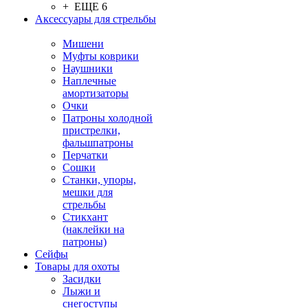
+ ЕЩЕ 6
Аксессуары для стрельбы
Мишени
Муфты коврики
Наушники
Наплечные
амортизаторы
Очки
Патроны холодной
пристрелки,
фальшпатроны
Перчатки
Сошки
Станки, упоры,
мешки для
стрельбы
Стикхант
(наклейки на
патроны)
Сейфы
Товары для охоты
Засидки
Лыжи и
снегоступы