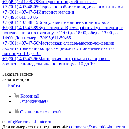
+7 (495) 611-08-78
Консультант оружейного зала
+7 (901) 407-48-05
Отдела по работе с юридическими лицами
+7 (901) 407-47-54
Интернет магазин
+7 (495) 611-33-05
+7 (901) 407-48-15
Консультант не лицензионного зала
+7 (901) 407-47-89
Бухгалтерия. Время работы бухгалтерии, с
понедельника по пятницу, с 11:00 до 18:00, обед с 13:00 до
14:00. Доп.номер:+7(495)611-59-65
+7 (901) 407-47-56
Мастерская: слесарь/мастер-ложевщик.
Звонить только по вопросам ремонта с понедельника по
пятницу с 10 до 19.
+7 (901) 407-47-96
Мастерская: покраска и гравировка.
Звонить с понедельника по пятницу с 10 до 19.
Заказать звонок
Задать вопрос
Войти
Корзина
0
Отложенные
0
Сравнение товаров
0
info@artemida-hunter.ru
Для коммерческих предложений:
commerse@artemida-hunter.ru