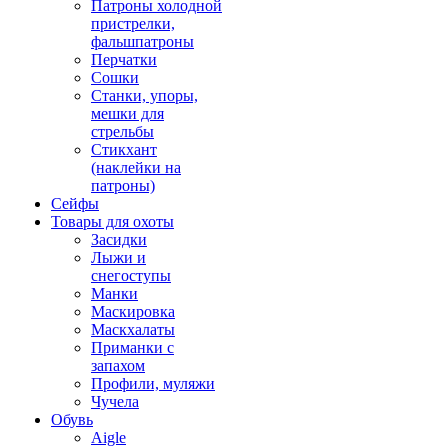
Патроны холодной
пристрелки,
фальшпатроны
Перчатки
Сошки
Станки, упоры,
мешки для
стрельбы
Стикхант
(наклейки на
патроны)
Сейфы
Товары для охоты
Засидки
Лыжи и
снегоступы
Манки
Маскировка
Маскхалаты
Приманки с
запахом
Профили, муляжи
Чучела
Обувь
Aigle