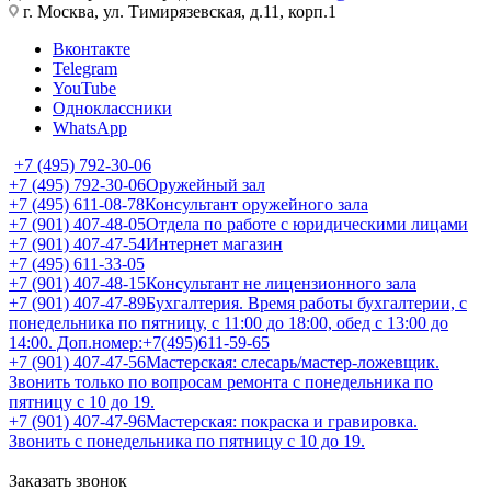
г. Москва, ул. Тимирязевская, д.11, корп.1
Вконтакте
Telegram
YouTube
Одноклассники
WhatsApp
+7 (495) 792-30-06
+7 (495) 792-30-06
Оружейный зал
+7 (495) 611-08-78
Консультант оружейного зала
+7 (901) 407-48-05
Отдела по работе с юридическими лицами
+7 (901) 407-47-54
Интернет магазин
+7 (495) 611-33-05
+7 (901) 407-48-15
Консультант не лицензионного зала
+7 (901) 407-47-89
Бухгалтерия. Время работы бухгалтерии, с
понедельника по пятницу, с 11:00 до 18:00, обед с 13:00 до
14:00. Доп.номер:+7(495)611-59-65
+7 (901) 407-47-56
Мастерская: слесарь/мастер-ложевщик.
Звонить только по вопросам ремонта с понедельника по
пятницу с 10 до 19.
+7 (901) 407-47-96
Мастерская: покраска и гравировка.
Звонить с понедельника по пятницу с 10 до 19.
Заказать звонок