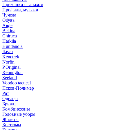
Приманки с запахом
Профили, муляжи
Чучела
Обувь
Aigle
Bekina
Chiruсa
Harkila
Huntlandia
Itasca
Kenetrek
Norfin
P.Original
Remington
Seeland
Voodoo tactical
Псков-Полимер
Рат
Одежда
Брюки
Комбинезоны
Головные уборы
Жилеты
Костюмы
Куртки