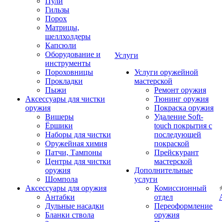
Пули
Гильзы
Порох
Матрицы,
шеллхолдеры
Капсюли
Оборудование и
Услуги
инструменты
Пороховницы
Услуги оружейной
Прокладки
мастерской
Пыжи
Ремонт оружия
Аксессуары для чистки
Тюнинг оружия
оружия
Покраска оружия
Вишеры
Удаление Soft-
Ёршики
touch покрытия с
Наборы для чистки
последующей
Оружейная химия
покраской
Патчи, Тампоны
Прейскурант
Центры для чистки
мастерской
оружия
Дополнительные
Шомпола
услуги
Аксессуары для оружия
Комиссионный
Антабки
отдел
Дульные насадки
Переоформление
Бланки ствола
оружия