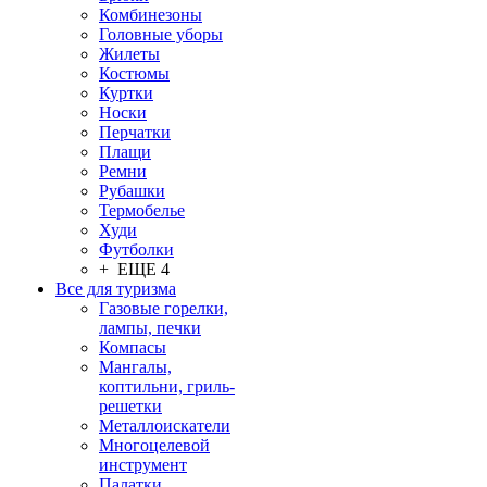
Комбинезоны
Головные уборы
Жилеты
Костюмы
Куртки
Носки
Перчатки
Плащи
Ремни
Рубашки
Термобелье
Худи
Футболки
+ ЕЩЕ 4
Все для туризма
Газовые горелки,
лампы, печки
Компасы
Мангалы,
коптильни, гриль-
решетки
Металлоискатели
Многоцелевой
инструмент
Палатки