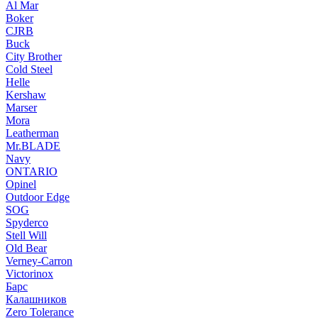
Al Mar
Boker
CJRB
Buck
City Brother
Cold Steel
Helle
Kershaw
Marser
Mora
Leatherman
Mr.BLADE
Navy
ONTARIO
Opinel
Outdoor Edge
SOG
Spyderco
Stell Will
Old Bear
Verney-Carron
Victorinox
Барс
Калашников
Zero Tolerance