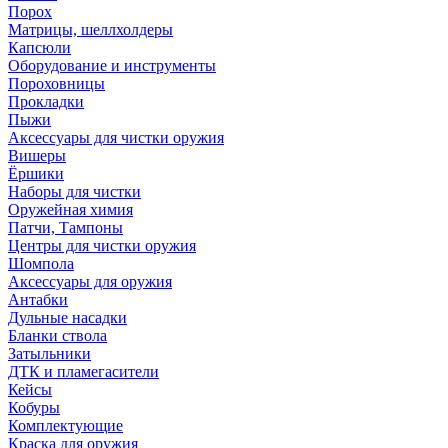
Порох
Матрицы, шеллхолдеры
Капсюли
Оборудование и инструменты
Пороховницы
Прокладки
Пыжи
Аксессуары для чистки оружия
Вишеры
Ёршики
Наборы для чистки
Оружейная химия
Патчи, Тампоны
Центры для чистки оружия
Шомпола
Аксессуары для оружия
Антабки
Дульные насадки
Бланки ствола
Затыльники
ДТК и пламегасители
Кейсы
Кобуры
Комплектующие
Краска для оружия