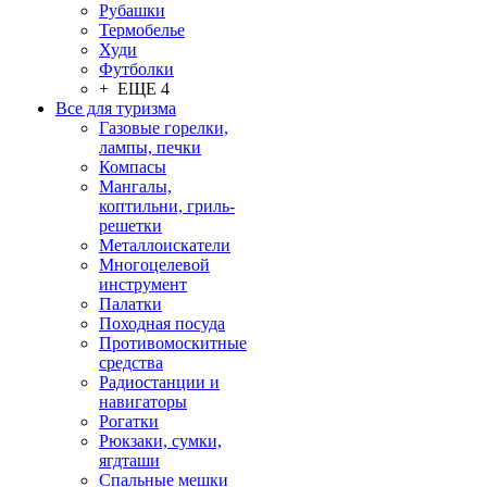
Рубашки
Термобелье
Худи
Футболки
+ ЕЩЕ 4
Все для туризма
Газовые горелки,
лампы, печки
Компасы
Мангалы,
коптильни, гриль-
решетки
Металлоискатели
Многоцелевой
инструмент
Палатки
Походная посуда
Противомоскитные
средства
Радиостанции и
навигаторы
Рогатки
Рюкзаки, сумки,
ягдташи
Спальные мешки