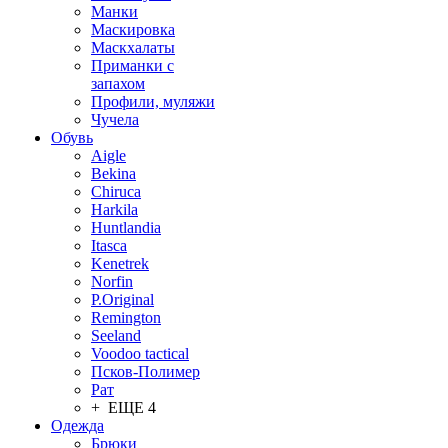
Манки
Маскировка
Маскхалаты
Приманки с
запахом
Профили, муляжи
Чучела
Обувь
Aigle
Bekina
Chiruсa
Harkila
Huntlandia
Itasca
Kenetrek
Norfin
P.Original
Remington
Seeland
Voodoo tactical
Псков-Полимер
Рат
+ ЕЩЕ 4
Одежда
Брюки