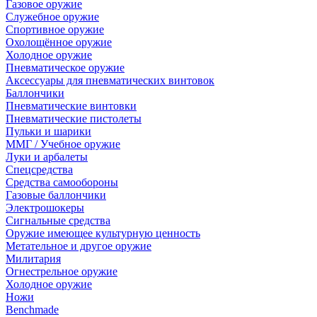
Газовое оружие
Служебное оружие
Спортивное оружие
Охолощённое оружие
Холодное оружие
Пневматическое оружие
Аксессуары для пневматических винтовок
Баллончики
Пневматические винтовки
Пневматические пистолеты
Пульки и шарики
ММГ / Учебное оружие
Луки и арбалеты
Спецсредства
Средства самообороны
Газовые баллончики
Электрошокеры
Сигнальные средства
Оружие имеющее культурную ценность
Метательное и другое оружие
Милитария
Огнестрельное оружие
Холодное оружие
Ножи
Benchmade