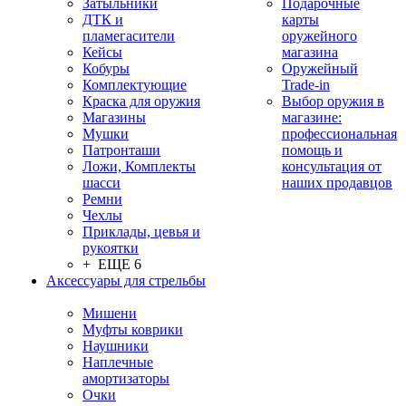
Затыльники
Подарочные
ДТК и
карты
пламегасители
оружейного
Кейсы
магазина
Кобуры
Оружейный
Комплектующие
Trade-in
Краска для оружия
Выбор оружия в
Магазины
магазине:
Мушки
профессиональная
Патронташи
помощь и
Ложи, Комплекты
консультация от
шасси
наших продавцов
Ремни
Чехлы
Приклады, цевья и
рукоятки
+ ЕЩЕ 6
Аксессуары для стрельбы
Мишени
Муфты коврики
Наушники
Наплечные
амортизаторы
Очки