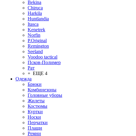
Bekina
Chiruсa
Harkila
Huntlandia
Itasca
Kenetrek
Norfin
P.Original
Remington
Seeland
Voodoo tactical
Псков-Полимер
Рат
+ ЕЩЕ 4
Одежда
Брюки
Комбинезоны
Головные уборы
Жилеты
Костюмы
Куртки
Носки
Перчатки
Плащи
Ремни