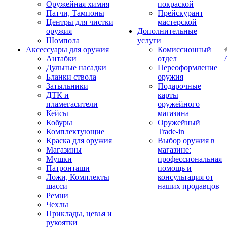
Оружейная химия
покраской
Патчи, Тампоны
Прейскурант
Центры для чистки
мастерской
оружия
Дополнительные
Шомпола
услуги
Аксессуары для оружия
Комиссионный
Антабки
отдел
Дульные насадки
Переоформление
Бланки ствола
оружия
Затыльники
Подарочные
ДТК и
карты
пламегасители
оружейного
Кейсы
магазина
Кобуры
Оружейный
Комплектующие
Trade-in
Краска для оружия
Выбор оружия в
Магазины
магазине:
Мушки
профессиональная
Патронташи
помощь и
Ложи, Комплекты
консультация от
шасси
наших продавцов
Ремни
Чехлы
Приклады, цевья и
рукоятки