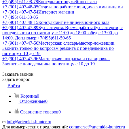
+7 (495) 611-08-78
Консультант оружейного зала
+7 (901) 407-48-05
Отдела по работе с юридическими лицами
+7 (901) 407-47-54
Интернет магазин
+7 (495) 611-33-05
+7 (901) 407-48-15
Консультант не лицензионного зала
+7 (901) 407-47-89
Бухгалтерия. Время работы бухгалтерии, с
понедельника по пятницу, с 11:00 до 18:00, обед с 13:00 до
14:00. Доп.номер:+7(495)611-59-65
+7 (901) 407-47-56
Мастерская: слесарь/мастер-ложевщик.
Звонить только по вопросам ремонта с понедельника по
пятницу с 10 до 19.
+7 (901) 407-47-96
Мастерская: покраска и гравировка.
Звонить с понедельника по пятницу с 10 до 19.
Заказать звонок
Задать вопрос
Войти
Корзина
0
Отложенные
0
Сравнение товаров
0
info@artemida-hunter.ru
Для коммерческих предложений:
commerse@artemida-hunter.ru