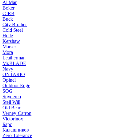
Al Mar
Boker
CJRB
Buck
City Brother
Cold Steel
Helle
Kershaw
Marser
Mora
Leatherman
Mr.BLADE
Navy
ONTARIO
Opinel
Outdoor Edge
SOG
Spyderco
Stell Will
Old Bear
Verney-Carron
Victorinox
Барс
Калашников
Zero Tolerance