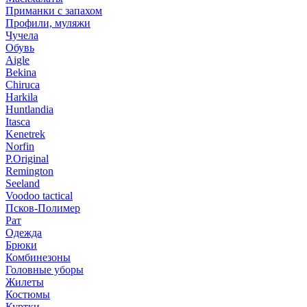
Приманки с запахом
Профили, муляжи
Чучела
Обувь
Aigle
Bekina
Chiruсa
Harkila
Huntlandia
Itasca
Kenetrek
Norfin
P.Original
Remington
Seeland
Voodoo tactical
Псков-Полимер
Рат
Одежда
Брюки
Комбинезоны
Головные уборы
Жилеты
Костюмы
Куртки