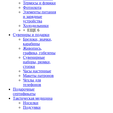
Термосы и фляжки
Фотоохота
Элементы питания
и зарядные
устройства
Холодильники
+ ЕЩЕ 6
Сувениры и подарки
Брелоки, значки,
карабины
Живопись,
графика, гобелены
Сувенирные
наборы, рюмки,
стопки
Часы настенные
Макеты патронов
Чехлы для
телефонов
Подарочные
сертификаты
Тактическая медицина
Носилки
Подсумки