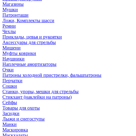
Магазины
Мушки
Патронташи
Ложи, Комплекты шасси
Ремни
Чехлы
Приклады, цевья и рукоятки
Аксессуары для стрельбы
Мишени
Муфты коврики
Наушники
Наплечные амортизаторы
Очки
Патроны холодной пристрелки, фальшпатроны
Перчатки
Сошки
Станки, упоры, мешки для стрельбы
Стикхант (наклейки на патроны)
Сейфы
Товары для охоты
Засидки
Лыжи и снегоступы
Манки
Маскировка
Маскхалаты