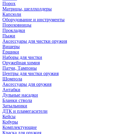
Порох
Матрицы, шеллхолдеры
Капсюли
Оборудование и инструменты
Пороховницы
Прокладки
Пыжи
Аксессуары для чистки оружия
Вишеры
Ёршики
Наборы для чистки
Оружейная химия
Патчи, Тампоны
Центры для чистки оружия
Шомпола
Аксессуары для оружия
Антабки
Дульные насадки
Бланки ствола
Затыльники
ДТК и пламегасители
Кейсы
Кобуры
Комплектующие
Краска для оружия