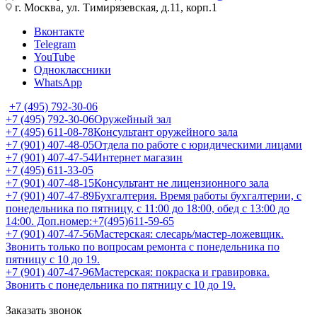
г. Москва, ул. Тимирязевская, д.11, корп.1
Вконтакте
Telegram
YouTube
Одноклассники
WhatsApp
+7 (495) 792-30-06
+7 (495) 792-30-06
Оружейный зал
+7 (495) 611-08-78
Консультант оружейного зала
+7 (901) 407-48-05
Отдела по работе с юридическими лицами
+7 (901) 407-47-54
Интернет магазин
+7 (495) 611-33-05
+7 (901) 407-48-15
Консультант не лицензионного зала
+7 (901) 407-47-89
Бухгалтерия. Время работы бухгалтерии, с
понедельника по пятницу, с 11:00 до 18:00, обед с 13:00 до
14:00. Доп.номер:+7(495)611-59-65
+7 (901) 407-47-56
Мастерская: слесарь/мастер-ложевщик.
Звонить только по вопросам ремонта с понедельника по
пятницу с 10 до 19.
+7 (901) 407-47-96
Мастерская: покраска и гравировка.
Звонить с понедельника по пятницу с 10 до 19.
Заказать звонок