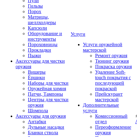
Пули
Гильзы
Порох
Матрицы,
шеллхолдеры
Капсюли
Оборудование и
Услуги
инструменты
Пороховницы
Услуги оружейной
Прокладки
мастерской
Пыжи
Ремонт оружия
Аксессуары для чистки
Тюнинг оружия
оружия
Покраска оружия
Вишеры
Удаление Soft-
Ёршики
touch покрытия с
Наборы для чистки
последующей
Оружейная химия
покраской
Патчи, Тампоны
Прейскурант
Центры для чистки
мастерской
оружия
Дополнительные
Шомпола
услуги
Аксессуары для оружия
Комиссионный
Антабки
отдел
Дульные насадки
Переоформление
Бланки ствола
оружия