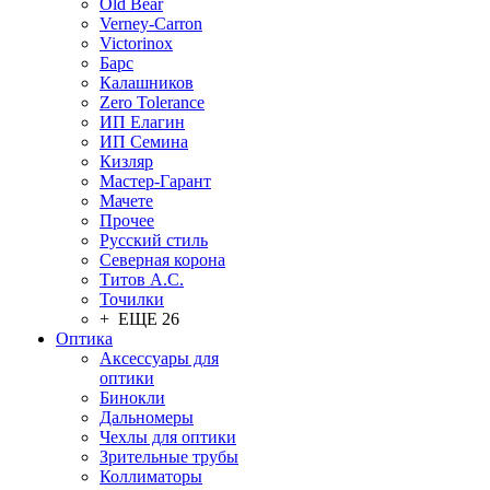
Old Bear
Verney-Carron
Victorinox
Барс
Калашников
Zero Tolerance
ИП Елагин
ИП Семина
Кизляр
Мастер-Гарант
Мачете
Прочее
Русский стиль
Северная корона
Титов А.С.
Точилки
+ ЕЩЕ 26
Оптика
Аксессуары для
оптики
Бинокли
Дальномеры
Чехлы для оптики
Зрительные трубы
Коллиматоры