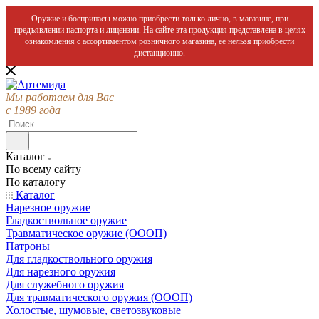
Оружие и боеприпасы можно приобрести только лично, в магазине, при
предъявлении паспорта и лицензии. На сайте эта продукция представлена в целях
ознакомления с ассортиментом розничного магазина, ее нельзя приобрести
дистанционно.
Мы работаем для Вас
с 1989 года
Каталог
По всему сайту
По каталогу
Каталог
Нарезное оружие
Гладкоствольное оружие
Травматическое оружие (ОООП)
Патроны
Для гладкоствольного оружия
Для нарезного оружия
Для служебного оружия
Для травматического оружия (ОООП)
Холостые, шумовые, светозвуковые