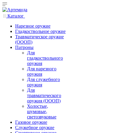
Каталог
Нарезное оружие
Гладкоствольное оружие
Травматическое оружие
(ОООП)
Патроны
Для
гладкоствольного
оружия
Для нарезного
оружия
Для служебного
оружия
Для
травматического
оружия (ОООП)
Холостые,
шумовые,
светозвуковые
Газовое оружие
Служебное оружие
Спортивное оружие