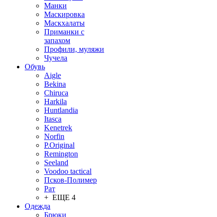
Манки
Маскировка
Маскхалаты
Приманки с
запахом
Профили, муляжи
Чучела
Обувь
Aigle
Bekina
Chiruсa
Harkila
Huntlandia
Itasca
Kenetrek
Norfin
P.Original
Remington
Seeland
Voodoo tactical
Псков-Полимер
Рат
+ ЕЩЕ 4
Одежда
Брюки