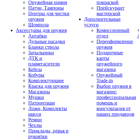
Оружейная химия
покраской
Патчи, Тампоны
Прейскурант
Центры для чистки
мастерской
оружия
Дополнительные
Шомпола
услуги
Аксессуары для оружия
Комиссионный
Антабки
отдел
Дульные насадки
Переоформление
Бланки ствола
оружия
Затыльники
Подарочные
ДТК и
карты
пламегасители
оружейного
Кейсы
магазина
Кобуры
Оружейный
Комплектующие
Trade-in
Краска для оружия
Выбор оружия в
Магазины
магазине:
Мушки
профессиональная
Патронташи
помощь и
Ложи, Комплекты
консультация от
шасси
наших продавцов
Ремни
Чехлы
Приклады, цевья и
рукоятки