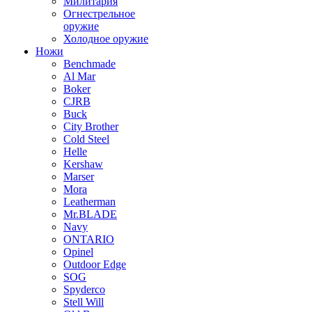
Милитария
Огнестрельное
оружие
Холодное оружие
Ножи
Benchmade
Al Mar
Boker
CJRB
Buck
City Brother
Cold Steel
Helle
Kershaw
Marser
Mora
Leatherman
Mr.BLADE
Navy
ONTARIO
Opinel
Outdoor Edge
SOG
Spyderco
Stell Will