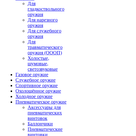
Для
гладкоствольного
оружия
Для нарезного
оружия
Для служебного
оружия
Для
травматического
оружия (ОООП)
Холостые,
шумовые,
светозвуковые
Газовое оружие
Служебное оружие
Спортивное оружие
Охолощённое оружие
Холодное оружие
Пневматическое оружие
Аксессуары для
пневматических
винтовок
Баллончики
Пневматические
винтовки