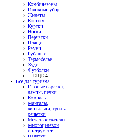
Комбинезоны
Головные уборы
Жилеты
Костюмы
Куртки
Носки
Перчатки
Плащи
Ремни
Рубашки
Термобелье
Худи
Футболки
+ ЕЩЕ 4
Все для туризма
Газовые горелки,
лампы, печки
Компасы
Мангалы,
коптильни, гриль-
решетки
Металлоискатели
Многоцелевой
инструмент
Палатки