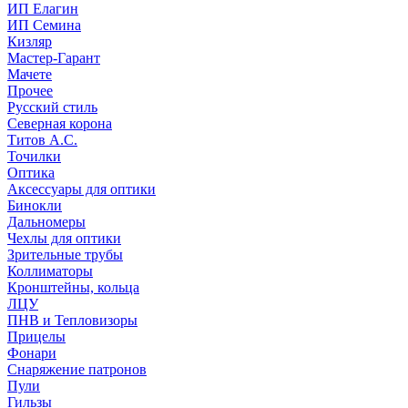
ИП Елагин
ИП Семина
Кизляр
Мастер-Гарант
Мачете
Прочее
Русский стиль
Северная корона
Титов А.С.
Точилки
Оптика
Аксессуары для оптики
Бинокли
Дальномеры
Чехлы для оптики
Зрительные трубы
Коллиматоры
Кронштейны, кольца
ЛЦУ
ПНВ и Тепловизоры
Прицелы
Фонари
Снаряжение патронов
Пули
Гильзы