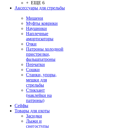
+ ЕЩЕ 6
Аксессуары для стрельбы
Мишени
Муфты коврики
Наушники
Наплечные
амортизаторы
Очки
Патроны холодной
пристрелки,
фальшпатроны
Перчатки
Сошки
Станки, упоры,
мешки для
стрельбы
Стикхант
(наклейки на
патроны)
Сейфы
Товары для охоты
Засидки
Лыжи и
снегоступы