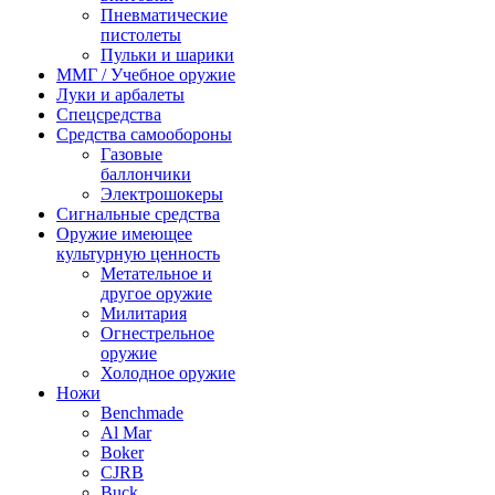
Пневматические
пистолеты
Пульки и шарики
ММГ / Учебное оружие
Луки и арбалеты
Спецсредства
Средства самообороны
Газовые
баллончики
Электрошокеры
Сигнальные средства
Оружие имеющее
культурную ценность
Метательное и
другое оружие
Милитария
Огнестрельное
оружие
Холодное оружие
Ножи
Benchmade
Al Mar
Boker
CJRB
Buck