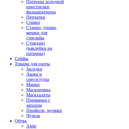
Патроны холодной
пристрелки,
фальшпатроны
Перчатки
Сошки
Станки, упоры,
мешки для
стрельбы
Стикхант
(наклейки на
патроны)
Сейфы
Товары для охоты
Засидки
Лыжи и
снегоступы
Манки
Маскировка
Маскхалаты
Приманки с
запахом
Профили, муляжи
Чучела
Обувь
Aigle