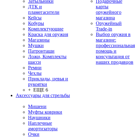
Затыльники
Подарочные
ДТК и
карты
пламегасители
оружейного
Кейсы
магазина
Кобуры
Оружейный
Комплектующие
Trade-in
Краска для оружия
Выбор оружия в
Магазины
магазине:
Мушки
профессиональная
Патронташи
помощь и
Ложи, Комплекты
консультация от
шасси
наших продавцов
Ремни
Чехлы
Приклады, цевья и
рукоятки
+ ЕЩЕ 6
Аксессуары для стрельбы
Мишени
Муфты коврики
Наушники
Наплечные
амортизаторы
Очки