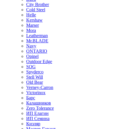
City Brother
Cold Steel
Helle
Kershaw
Marser
Mora
Leatherman
Mr.BLADE
Navy
ONTARIO
Opinel
Outdoor Edge
SOG
Spyderco
Stell Will
Old Bear
Verney-Carron
Victorinox
Барс
Калашников
Zero Tolerance
ИП Елагин
ИП Семина
Кизляр
Мастер-Гарант