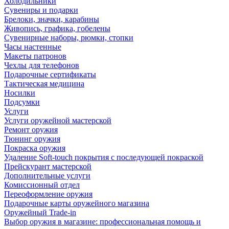
Холодильники
Сувениры и подарки
Брелоки, значки, карабины
Живопись, графика, гобелены
Сувенирные наборы, рюмки, стопки
Часы настенные
Макеты патронов
Чехлы для телефонов
Подарочные сертификаты
Тактическая медицина
Носилки
Подсумки
Услуги
Услуги оружейной мастерской
Ремонт оружия
Тюнинг оружия
Покраска оружия
Удаление Soft-touch покрытия с последующей покраской
Прейскурант мастерской
Дополнительные услуги
Комиссионный отдел
Переоформление оружия
Подарочные карты оружейного магазина
Оружейный Trade-in
Выбор оружия в магазине: профессиональная помощь и