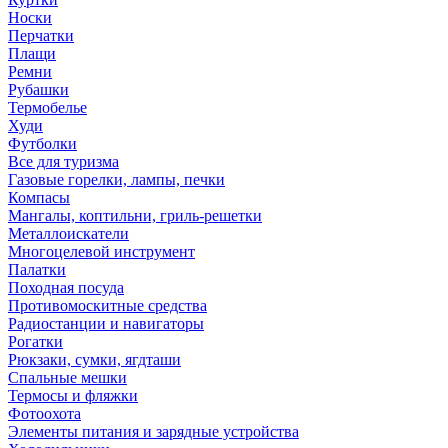
Носки
Перчатки
Плащи
Ремни
Рубашки
Термобелье
Худи
Футболки
Все для туризма
Газовые горелки, лампы, печки
Компасы
Мангалы, коптильни, гриль-решетки
Металлоискатели
Многоцелевой инструмент
Палатки
Походная посуда
Противомоскитные средства
Радиостанции и навигаторы
Рогатки
Рюкзаки, сумки, ягдташи
Спальные мешки
Термосы и фляжки
Фотоохота
Элементы питания и зарядные устройства