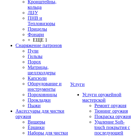
Кронштейны,
кольца
ЛЦУ
ПНВ и
Тепловизоры
Прицелы
Фонари
+ ЕЩЕ 1
Снаряжение патронов
Пули
Гильзы
Порох
Матрицы,
шеллхолдеры
Капсюли
Оборудование и
Услуги
инструменты
Пороховницы
Услуги оружейной
Прокладки
мастерской
Пыжи
Ремонт оружия
Аксессуары для чистки
Тюнинг оружия
оружия
Покраска оружия
Вишеры
Удаление Soft-
Ёршики
touch покрытия с
Наборы для чистки
последующей