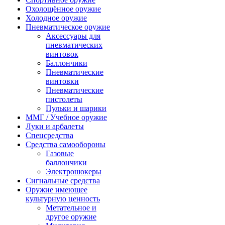
Охолощённое оружие
Холодное оружие
Пневматическое оружие
Аксессуары для
пневматических
винтовок
Баллончики
Пневматические
винтовки
Пневматические
пистолеты
Пульки и шарики
ММГ / Учебное оружие
Луки и арбалеты
Спецсредства
Средства самообороны
Газовые
баллончики
Электрошокеры
Сигнальные средства
Оружие имеющее
культурную ценность
Метательное и
другое оружие