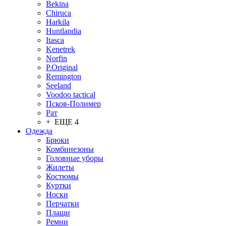
Bekina
Chiruсa
Harkila
Huntlandia
Itasca
Kenetrek
Norfin
P.Original
Remington
Seeland
Voodoo tactical
Псков-Полимер
Рат
+ ЕЩЕ 4
Одежда
Брюки
Комбинезоны
Головные уборы
Жилеты
Костюмы
Куртки
Носки
Перчатки
Плащи
Ремни