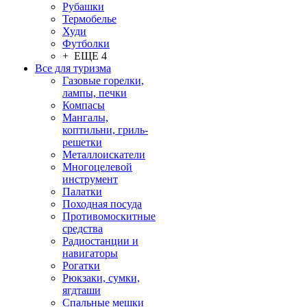
Рубашки
Термобелье
Худи
Футболки
+ ЕЩЕ 4
Все для туризма
Газовые горелки,
лампы, печки
Компасы
Мангалы,
коптильни, гриль-
решетки
Металлоискатели
Многоцелевой
инструмент
Палатки
Походная посуда
Противомоскитные
средства
Радиостанции и
навигаторы
Рогатки
Рюкзаки, сумки,
ягдташи
Спальные мешки