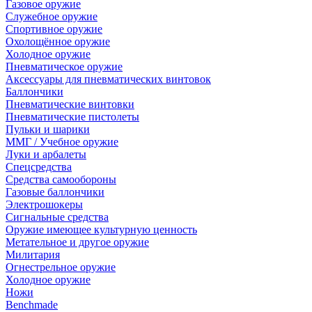
Газовое оружие
Служебное оружие
Спортивное оружие
Охолощённое оружие
Холодное оружие
Пневматическое оружие
Аксессуары для пневматических винтовок
Баллончики
Пневматические винтовки
Пневматические пистолеты
Пульки и шарики
ММГ / Учебное оружие
Луки и арбалеты
Спецсредства
Средства самообороны
Газовые баллончики
Электрошокеры
Сигнальные средства
Оружие имеющее культурную ценность
Метательное и другое оружие
Милитария
Огнестрельное оружие
Холодное оружие
Ножи
Benchmade