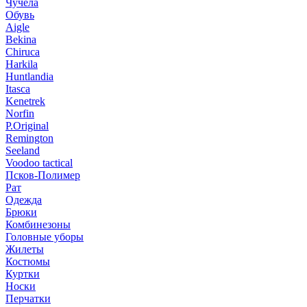
Чучела
Обувь
Aigle
Bekina
Chiruсa
Harkila
Huntlandia
Itasca
Kenetrek
Norfin
P.Original
Remington
Seeland
Voodoo tactical
Псков-Полимер
Рат
Одежда
Брюки
Комбинезоны
Головные уборы
Жилеты
Костюмы
Куртки
Носки
Перчатки