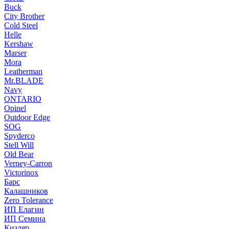
Buck
City Brother
Cold Steel
Helle
Kershaw
Marser
Mora
Leatherman
Mr.BLADE
Navy
ONTARIO
Opinel
Outdoor Edge
SOG
Spyderco
Stell Will
Old Bear
Verney-Carron
Victorinox
Барс
Калашников
Zero Tolerance
ИП Елагин
ИП Семина
Кизляр