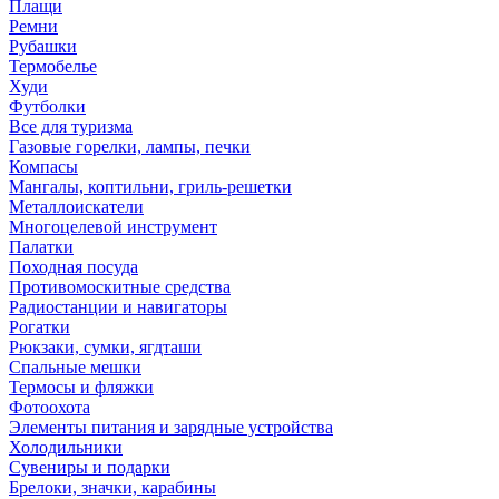
Плащи
Ремни
Рубашки
Термобелье
Худи
Футболки
Все для туризма
Газовые горелки, лампы, печки
Компасы
Мангалы, коптильни, гриль-решетки
Металлоискатели
Многоцелевой инструмент
Палатки
Походная посуда
Противомоскитные средства
Радиостанции и навигаторы
Рогатки
Рюкзаки, сумки, ягдташи
Спальные мешки
Термосы и фляжки
Фотоохота
Элементы питания и зарядные устройства
Холодильники
Сувениры и подарки
Брелоки, значки, карабины