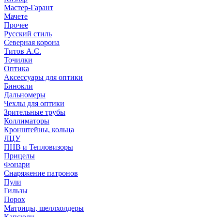
Мастер-Гарант
Мачете
Прочее
Русский стиль
Северная корона
Титов А.С.
Точилки
Оптика
Аксессуары для оптики
Бинокли
Дальномеры
Чехлы для оптики
Зрительные трубы
Коллиматоры
Кронштейны, кольца
ЛЦУ
ПНВ и Тепловизоры
Прицелы
Фонари
Снаряжение патронов
Пули
Гильзы
Порох
Матрицы, шеллхолдеры
Капсюли