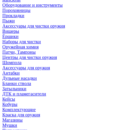
Оборудование и инструменты
Пороховницы
Прокладки
Пыжи
Аксессуары для чистки оружия
Вишеры
Ёршики
Наборы для чистки
Оружейная химия
Патчи, Тампоны
Центры для чистки оружия
Шомпола
Аксессуары для оружия
Антабки
Дульные насадки
Бланки ствола
Затыльники
ДТК и пламегасители
Кейсы
Кобуры
Комплектующие
Краска для оружия
Магазины
Мушки