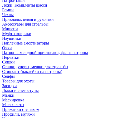
Патронташи
Ложи, Комплекты шасси
Ремни
Чехлы
Приклады, цевья и рукоятки
Аксессуары для стрельбы
Мишени
Муфты коврики
Наушники
Наплечные амортизаторы
Очки
Патроны холодной пристрелки, фальшпатроны
Перчатки
Сошки
Станки, упоры, мешки для стрельбы
Стикхант (наклейки на патроны)
Сейфы
Товары для охоты
Засидки
Лыжи и снегоступы
Манки
Маскировка
Маскхалаты
Приманки с запахом
Профили, муляжи