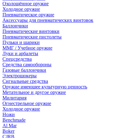
Охолощённое оружие
Холодное оружие
Пневматическое оружие
Аксессуары для пневматических винтовок
Баллончики
Пневматические винтовки
Пневматические пистолеты
Пульки и шарики
ММГ / Учебное оружие
Луки и арбалеты
Спецсредства
Средства самообороны
Газовые баллончики
Электрошокеры
Сигнальные средства
Оружие имеющее культурную ценность
Метательное и другое оружие
Милитария
Огнестрельное оружие
Холодное оружие
Ножи
Benchmade
Al Mar
Boker
CJRB