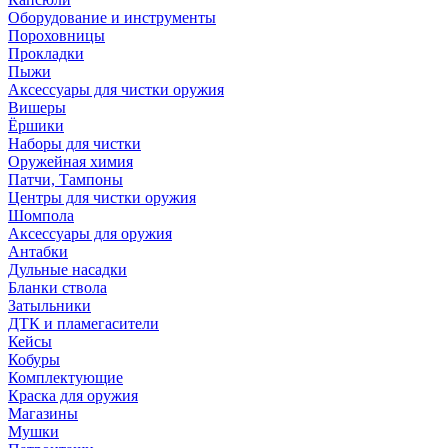
Оборудование и инструменты
Пороховницы
Прокладки
Пыжи
Аксессуары для чистки оружия
Вишеры
Ёршики
Наборы для чистки
Оружейная химия
Патчи, Тампоны
Центры для чистки оружия
Шомпола
Аксессуары для оружия
Антабки
Дульные насадки
Бланки ствола
Затыльники
ДТК и пламегасители
Кейсы
Кобуры
Комплектующие
Краска для оружия
Магазины
Мушки