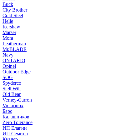
Buck
City Brother
Cold Steel
Helle
Kershaw
Marser
Mora
Leatherman
Mr.BLADE
Navy
ONTARIO
Opinel
Outdoor Edge
SOG
Spyderco
Stell Will
Old Bear
Verney-Carron
Victorinox
Барс
Калашников
Zero Tolerance
ИП Елагин
ИП Семина
Кизляр