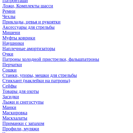
Патронташи
Ложи, Комплекты шасси
Ремни
Чехлы
Приклады, цевья и рукоятки
Аксессуары для стрельбы
Мишени
Муфты коврики
Наушники
Наплечные амортизаторы
Очки
Патроны холодной пристрелки, фальшпатроны
Перчатки
Сошки
Станки, упоры, мешки для стрельбы
Стикхант (наклейки на патроны)
Сейфы
Товары для охоты
Засидки
Лыжи и снегоступы
Манки
Маскировка
Маскхалаты
Приманки с запахом
Профили, муляжи