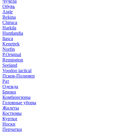
Чучела
Обувь
Aigle
Bekina
Chiruсa
Harkila
Huntlandia
Itasca
Kenetrek
Norfin
P.Original
Remington
Seeland
Voodoo tactical
Псков-Полимер
Рат
Одежда
Брюки
Комбинезоны
Головные уборы
Жилеты
Костюмы
Куртки
Носки
Перчатки