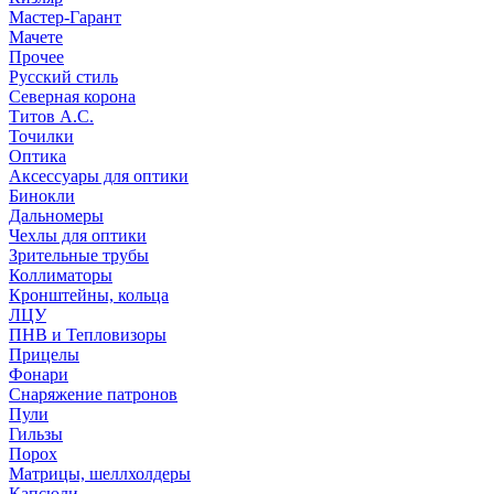
Мастер-Гарант
Мачете
Прочее
Русский стиль
Северная корона
Титов А.С.
Точилки
Оптика
Аксессуары для оптики
Бинокли
Дальномеры
Чехлы для оптики
Зрительные трубы
Коллиматоры
Кронштейны, кольца
ЛЦУ
ПНВ и Тепловизоры
Прицелы
Фонари
Снаряжение патронов
Пули
Гильзы
Порох
Матрицы, шеллхолдеры
Капсюли