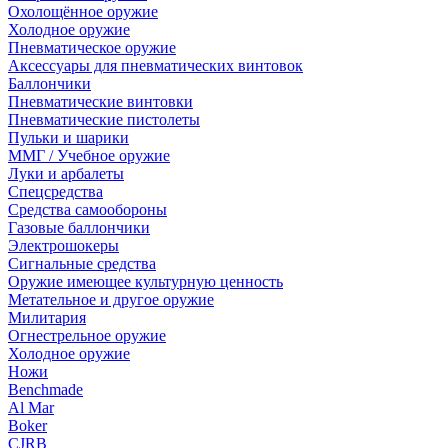
Охолощённое оружие
Холодное оружие
Пневматическое оружие
Аксессуары для пневматических винтовок
Баллончики
Пневматические винтовки
Пневматические пистолеты
Пульки и шарики
ММГ / Учебное оружие
Луки и арбалеты
Спецсредства
Средства самообороны
Газовые баллончики
Электрошокеры
Сигнальные средства
Оружие имеющее культурную ценность
Метательное и другое оружие
Милитария
Огнестрельное оружие
Холодное оружие
Ножи
Benchmade
Al Mar
Boker
CJRB