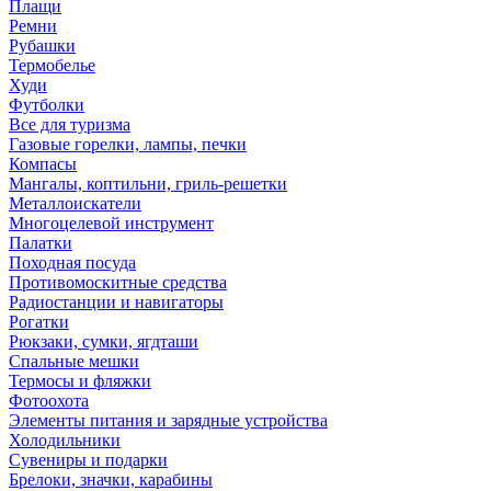
Плащи
Ремни
Рубашки
Термобелье
Худи
Футболки
Все для туризма
Газовые горелки, лампы, печки
Компасы
Мангалы, коптильни, гриль-решетки
Металлоискатели
Многоцелевой инструмент
Палатки
Походная посуда
Противомоскитные средства
Радиостанции и навигаторы
Рогатки
Рюкзаки, сумки, ягдташи
Спальные мешки
Термосы и фляжки
Фотоохота
Элементы питания и зарядные устройства
Холодильники
Сувениры и подарки
Брелоки, значки, карабины