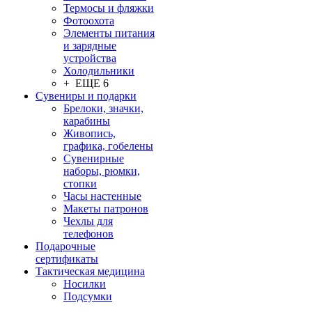
Термосы и фляжки
Фотоохота
Элементы питания
и зарядные
устройства
Холодильники
+ ЕЩЕ 6
Сувениры и подарки
Брелоки, значки,
карабины
Живопись,
графика, гобелены
Сувенирные
наборы, рюмки,
стопки
Часы настенные
Макеты патронов
Чехлы для
телефонов
Подарочные
сертификаты
Тактическая медицина
Носилки
Подсумки