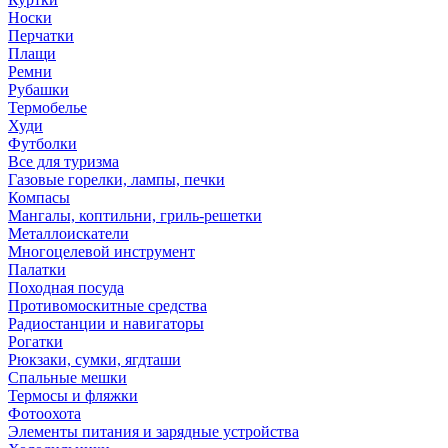
Носки
Перчатки
Плащи
Ремни
Рубашки
Термобелье
Худи
Футболки
Все для туризма
Газовые горелки, лампы, печки
Компасы
Мангалы, коптильни, гриль-решетки
Металлоискатели
Многоцелевой инструмент
Палатки
Походная посуда
Противомоскитные средства
Радиостанции и навигаторы
Рогатки
Рюкзаки, сумки, ягдташи
Спальные мешки
Термосы и фляжки
Фотоохота
Элементы питания и зарядные устройства