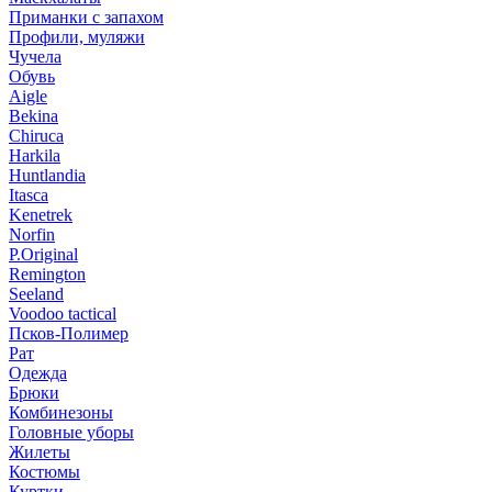
Приманки с запахом
Профили, муляжи
Чучела
Обувь
Aigle
Bekina
Chiruсa
Harkila
Huntlandia
Itasca
Kenetrek
Norfin
P.Original
Remington
Seeland
Voodoo tactical
Псков-Полимер
Рат
Одежда
Брюки
Комбинезоны
Головные уборы
Жилеты
Костюмы
Куртки