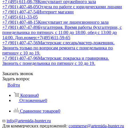
+7 (495) 611-08-78
Консультант оружейного зала
+7 (901) 407-48-05
Отдела по работе с юридическими лицами
+7 (901) 407-47-54
Интернет магазин
+7 (495) 611-33-05
+7 (901) 407-48-15
Консультант не лицензионного зала
+7 (901) 407-47-89
Бухгалтерия. Время работы бухгалтерии, с
понедельника по пятницу, с 11:00 до 18:00, обед с 13:00 до
14:00. Доп.номер:+7(495)611-59-65
+7 (901) 407-47-56
Мастерская: слесарь/мастер-ложевщик.
Звонить только по вопросам ремонта с понедельника по
пятницу с 10 до 19.
+7 (901) 407-47-96
Мастерская: покраска и гравировка.
Звонить с понедельника по пятницу с 10 до 19.
Заказать звонок
Задать вопрос
Войти
Корзина
0
Отложенные
0
Сравнение товаров
0
info@artemida-hunter.ru
Для коммерческих предложений:
commerse@artemida-hunter.ru