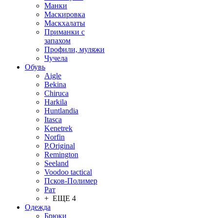
Манки
Маскировка
Маскхалаты
Приманки с
запахом
Профили, муляжи
Чучела
Обувь
Aigle
Bekina
Chiruсa
Harkila
Huntlandia
Itasca
Kenetrek
Norfin
P.Original
Remington
Seeland
Voodoo tactical
Псков-Полимер
Рат
+ ЕЩЕ 4
Одежда
Брюки