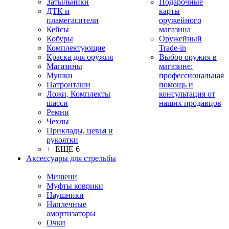
Затыльники
Подарочные
ДТК и
карты
пламегасители
оружейного
Кейсы
магазина
Кобуры
Оружейный
Комплектующие
Trade-in
Краска для оружия
Выбор оружия в
Магазины
магазине:
Мушки
профессиональная
Патронташи
помощь и
Ложи, Комплекты
консультация от
шасси
наших продавцов
Ремни
Чехлы
Приклады, цевья и
рукоятки
+ ЕЩЕ 6
Аксессуары для стрельбы
Мишени
Муфты коврики
Наушники
Наплечные
амортизаторы
Очки