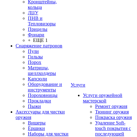
Кронштейны,
кольца
ЛЦУ
ПНВ и
Тепловизоры
Прицелы
Фонари
+ ЕЩЕ 1
Снаряжение патронов
Пули
Гильзы
Порох
Матрицы,
шеллхолдеры
Капсюли
Оборудование и
Услуги
инструменты
Пороховницы
Услуги оружейной
Прокладки
мастерской
Пыжи
Ремонт оружия
Аксессуары для чистки
Тюнинг оружия
оружия
Покраска оружия
Вишеры
Удаление Soft-
Ёршики
touch покрытия с
Наборы для чистки
последующей