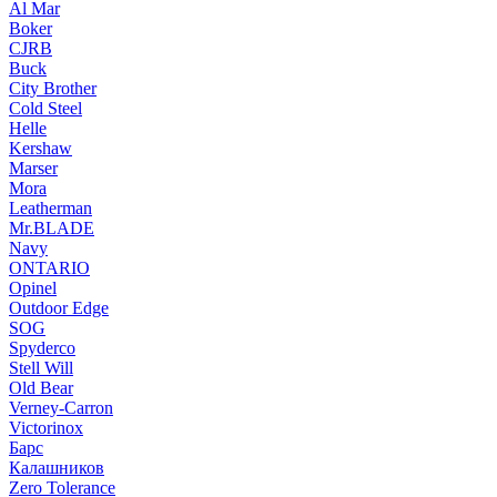
Al Mar
Boker
CJRB
Buck
City Brother
Cold Steel
Helle
Kershaw
Marser
Mora
Leatherman
Mr.BLADE
Navy
ONTARIO
Opinel
Outdoor Edge
SOG
Spyderco
Stell Will
Old Bear
Verney-Carron
Victorinox
Барс
Калашников
Zero Tolerance