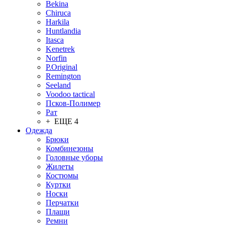
Bekina
Chiruсa
Harkila
Huntlandia
Itasca
Kenetrek
Norfin
P.Original
Remington
Seeland
Voodoo tactical
Псков-Полимер
Рат
+ ЕЩЕ 4
Одежда
Брюки
Комбинезоны
Головные уборы
Жилеты
Костюмы
Куртки
Носки
Перчатки
Плащи
Ремни