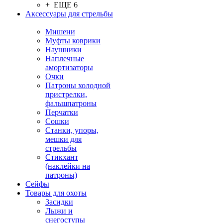
+ ЕЩЕ 6
Аксессуары для стрельбы
Мишени
Муфты коврики
Наушники
Наплечные
амортизаторы
Очки
Патроны холодной
пристрелки,
фальшпатроны
Перчатки
Сошки
Станки, упоры,
мешки для
стрельбы
Стикхант
(наклейки на
патроны)
Сейфы
Товары для охоты
Засидки
Лыжи и
снегоступы