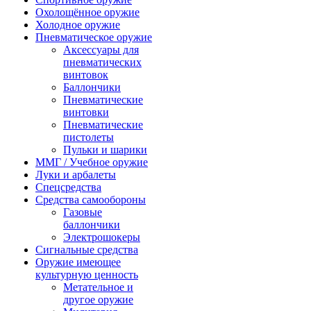
Охолощённое оружие
Холодное оружие
Пневматическое оружие
Аксессуары для
пневматических
винтовок
Баллончики
Пневматические
винтовки
Пневматические
пистолеты
Пульки и шарики
ММГ / Учебное оружие
Луки и арбалеты
Спецсредства
Средства самообороны
Газовые
баллончики
Электрошокеры
Сигнальные средства
Оружие имеющее
культурную ценность
Метательное и
другое оружие