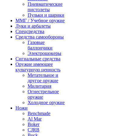
Пневматические
пистолеты
Пульки и шарики
ММГ / Учебное оружие
Луки и арбалеты
Спецсредства
Средства самообороны
Газовые
баллончики
Электрошокеры
Сигнальные средства
Оружие имеющее
культурную ценность
Метательное и
другое оружие
Милитария
Огнестрельное
оружие
Холодное оружие
Ножи
Benchmade
Al Mar
Boker
CJRB
Buck