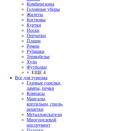
Комбинезоны
Головные уборы
Жилеты
Костюмы
Куртки
Носки
Перчатки
Плащи
Ремни
Рубашки
Термобелье
Худи
Футболки
+ ЕЩЕ 4
Все для туризма
Газовые горелки,
лампы, печки
Компасы
Мангалы,
коптильни, гриль-
решетки
Металлоискатели
Многоцелевой
инструмент
Палатки