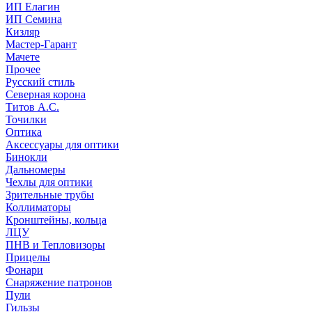
ИП Елагин
ИП Семина
Кизляр
Мастер-Гарант
Мачете
Прочее
Русский стиль
Северная корона
Титов А.С.
Точилки
Оптика
Аксессуары для оптики
Бинокли
Дальномеры
Чехлы для оптики
Зрительные трубы
Коллиматоры
Кронштейны, кольца
ЛЦУ
ПНВ и Тепловизоры
Прицелы
Фонари
Снаряжение патронов
Пули
Гильзы