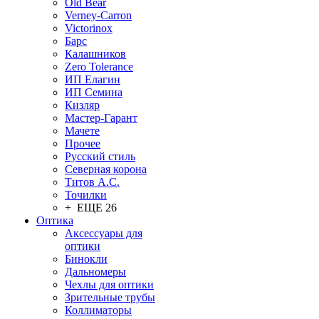
Old Bear
Verney-Carron
Victorinox
Барс
Калашников
Zero Tolerance
ИП Елагин
ИП Семина
Кизляр
Мастер-Гарант
Мачете
Прочее
Русский стиль
Северная корона
Титов А.С.
Точилки
+ ЕЩЕ 26
Оптика
Аксессуары для
оптики
Бинокли
Дальномеры
Чехлы для оптики
Зрительные трубы
Коллиматоры