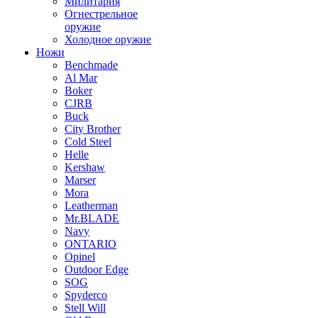
Милитария
Огнестрельное
оружие
Холодное оружие
Ножи
Benchmade
Al Mar
Boker
CJRB
Buck
City Brother
Cold Steel
Helle
Kershaw
Marser
Mora
Leatherman
Mr.BLADE
Navy
ONTARIO
Opinel
Outdoor Edge
SOG
Spyderco
Stell Will