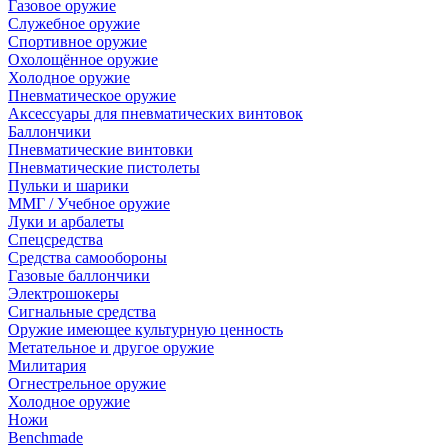
Газовое оружие
Служебное оружие
Спортивное оружие
Охолощённое оружие
Холодное оружие
Пневматическое оружие
Аксессуары для пневматических винтовок
Баллончики
Пневматические винтовки
Пневматические пистолеты
Пульки и шарики
ММГ / Учебное оружие
Луки и арбалеты
Спецсредства
Средства самообороны
Газовые баллончики
Электрошокеры
Сигнальные средства
Оружие имеющее культурную ценность
Метательное и другое оружие
Милитария
Огнестрельное оружие
Холодное оружие
Ножи
Benchmade