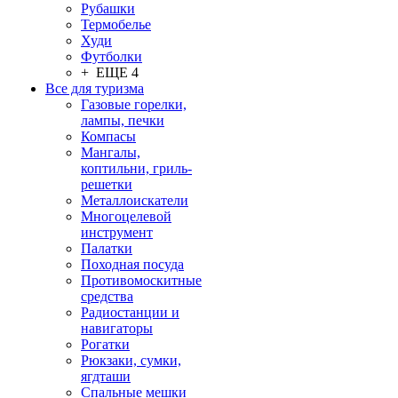
Рубашки
Термобелье
Худи
Футболки
+ ЕЩЕ 4
Все для туризма
Газовые горелки,
лампы, печки
Компасы
Мангалы,
коптильни, гриль-
решетки
Металлоискатели
Многоцелевой
инструмент
Палатки
Походная посуда
Противомоскитные
средства
Радиостанции и
навигаторы
Рогатки
Рюкзаки, сумки,
ягдташи
Спальные мешки