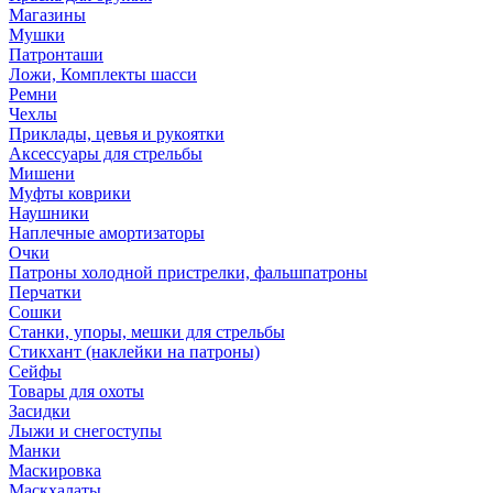
Магазины
Мушки
Патронташи
Ложи, Комплекты шасси
Ремни
Чехлы
Приклады, цевья и рукоятки
Аксессуары для стрельбы
Мишени
Муфты коврики
Наушники
Наплечные амортизаторы
Очки
Патроны холодной пристрелки, фальшпатроны
Перчатки
Сошки
Станки, упоры, мешки для стрельбы
Стикхант (наклейки на патроны)
Сейфы
Товары для охоты
Засидки
Лыжи и снегоступы
Манки
Маскировка
Маскхалаты