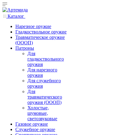
Каталог
Нарезное оружие
Гладкоствольное оружие
Травматическое оружие
(ОООП)
Патроны
Для
гладкоствольного
оружия
Для нарезного
оружия
Для служебного
оружия
Для
травматического
оружия (ОООП)
Холостые,
шумовые,
светозвуковые
Газовое оружие
Служебное оружие
Спортивное оружие