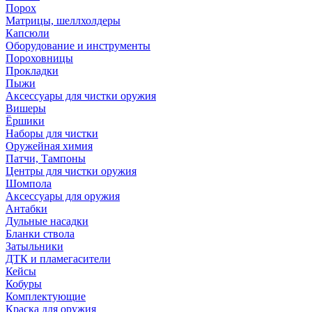
Порох
Матрицы, шеллхолдеры
Капсюли
Оборудование и инструменты
Пороховницы
Прокладки
Пыжи
Аксессуары для чистки оружия
Вишеры
Ёршики
Наборы для чистки
Оружейная химия
Патчи, Тампоны
Центры для чистки оружия
Шомпола
Аксессуары для оружия
Антабки
Дульные насадки
Бланки ствола
Затыльники
ДТК и пламегасители
Кейсы
Кобуры
Комплектующие
Краска для оружия