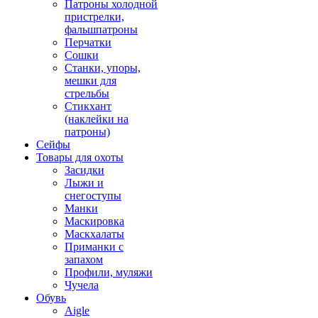
Патроны холодной
пристрелки,
фальшпатроны
Перчатки
Сошки
Станки, упоры,
мешки для
стрельбы
Стикхант
(наклейки на
патроны)
Сейфы
Товары для охоты
Засидки
Лыжи и
снегоступы
Манки
Маскировка
Маскхалаты
Приманки с
запахом
Профили, муляжи
Чучела
Обувь
Aigle