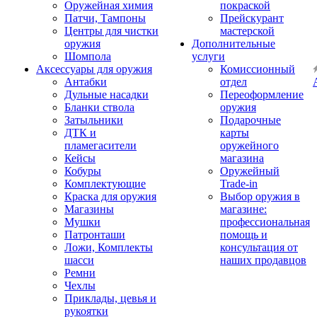
Оружейная химия
покраской
Патчи, Тампоны
Прейскурант
Центры для чистки
мастерской
оружия
Дополнительные
Шомпола
услуги
Аксессуары для оружия
Комиссионный
Антабки
отдел
Дульные насадки
Переоформление
Бланки ствола
оружия
Затыльники
Подарочные
ДТК и
карты
пламегасители
оружейного
Кейсы
магазина
Кобуры
Оружейный
Комплектующие
Trade-in
Краска для оружия
Выбор оружия в
Магазины
магазине:
Мушки
профессиональная
Патронташи
помощь и
Ложи, Комплекты
консультация от
шасси
наших продавцов
Ремни
Чехлы
Приклады, цевья и
рукоятки