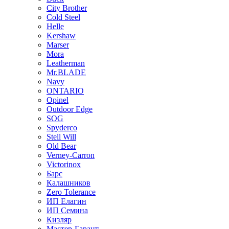
City Brother
Cold Steel
Helle
Kershaw
Marser
Mora
Leatherman
Mr.BLADE
Navy
ONTARIO
Opinel
Outdoor Edge
SOG
Spyderco
Stell Will
Old Bear
Verney-Carron
Victorinox
Барс
Калашников
Zero Tolerance
ИП Елагин
ИП Семина
Кизляр
Мастер-Гарант