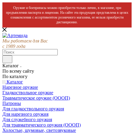
Оружие и боеприпасы можно приобрести только лично, в магазине, при
предъявлении паспорта и лицензии. На сайте эта продукция представлена в целях
ознакомления с ассортиментом розничного магазина, ее нельзя приобрести
дистанционно.
Мы работаем для Вас
с 1989 года
Каталог
По всему сайту
По каталогу
Каталог
Нарезное оружие
Гладкоствольное оружие
Травматическое оружие (ОООП)
Патроны
Для гладкоствольного оружия
Для нарезного оружия
Для служебного оружия
Для травматического оружия (ОООП)
Холостые, шумовые, светозвуковые