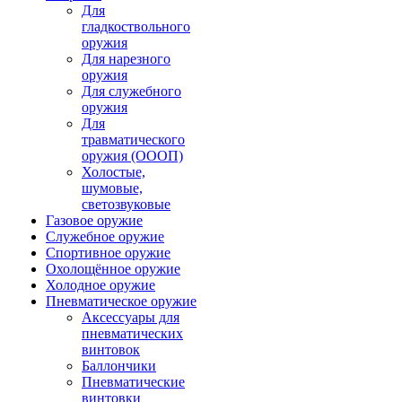
Для
гладкоствольного
оружия
Для нарезного
оружия
Для служебного
оружия
Для
травматического
оружия (ОООП)
Холостые,
шумовые,
светозвуковые
Газовое оружие
Служебное оружие
Спортивное оружие
Охолощённое оружие
Холодное оружие
Пневматическое оружие
Аксессуары для
пневматических
винтовок
Баллончики
Пневматические
винтовки