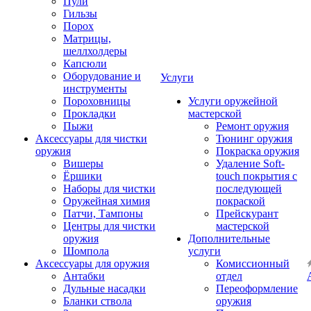
Пули
Гильзы
Порох
Матрицы,
шеллхолдеры
Капсюли
Оборудование и
Услуги
инструменты
Пороховницы
Услуги оружейной
Прокладки
мастерской
Пыжи
Ремонт оружия
Аксессуары для чистки
Тюнинг оружия
оружия
Покраска оружия
Вишеры
Удаление Soft-
Ёршики
touch покрытия с
Наборы для чистки
последующей
Оружейная химия
покраской
Патчи, Тампоны
Прейскурант
Центры для чистки
мастерской
оружия
Дополнительные
Шомпола
услуги
Аксессуары для оружия
Комиссионный
Антабки
отдел
Дульные насадки
Переоформление
Бланки ствола
оружия