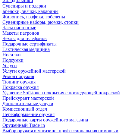
Холодильники
Сувениры и подарки
Брелоки, значки, карабины
Живопись, графика, гобелены
Сувенирные наборы, рюмки, стопки
Часы настенные
Макеты патронов
Чехлы для телефонов
Подарочные сертификаты
Тактическая медицина
Носилки
Подсумки
Услуги
Услуги оружейной мастерской
Ремонт оружия
Тюнинг оружия
Покраска оружия
Удаление Soft-touch покрытия с последующей покраской
Прейскурант мастерской
Дополнительные услуги
Комиссионный отдел
Переоформление оружия
Подарочные карты оружейного магазина
Оружейный Trade-in
Выбор оружия в магазине: профессиональная помощь и