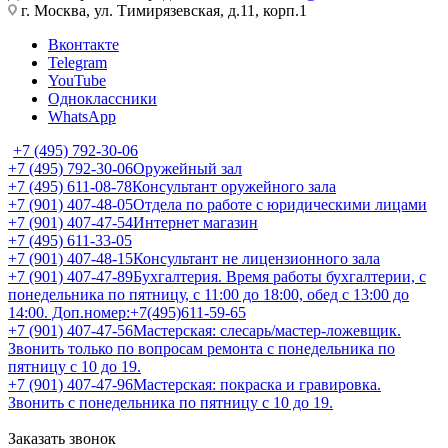
г. Москва, ул. Тимирязевская, д.11, корп.1
Вконтакте
Telegram
YouTube
Одноклассники
WhatsApp
+7 (495) 792-30-06
+7 (495) 792-30-06
Оружейный зал
+7 (495) 611-08-78
Консультант оружейного зала
+7 (901) 407-48-05
Отдела по работе с юридическими лицами
+7 (901) 407-47-54
Интернет магазин
+7 (495) 611-33-05
+7 (901) 407-48-15
Консультант не лицензионного зала
+7 (901) 407-47-89
Бухгалтерия. Время работы бухгалтерии, с
понедельника по пятницу, с 11:00 до 18:00, обед с 13:00 до
14:00. Доп.номер:+7(495)611-59-65
+7 (901) 407-47-56
Мастерская: слесарь/мастер-ложевщик.
Звонить только по вопросам ремонта с понедельника по
пятницу с 10 до 19.
+7 (901) 407-47-96
Мастерская: покраска и гравировка.
Звонить с понедельника по пятницу с 10 до 19.
Заказать звонок