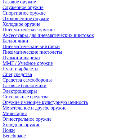
Газовое оружие
Служебное оружие
Спортивное оружие
Охолощённое оружие
Холодное оружие
Пневматическое оружие
Аксессуары для пневматических винтовок
Баллончики
Пневматические винтовки
Пневматические пистолеты
Пульки и шарики
ММГ / Учебное оружие
Луки и арбалеты
Спецсредства
Средства самообороны
Газовые баллончики
Электрошокеры
Сигнальные средства
Оружие имеющее культурную ценность
Метательное и другое оружие
Милитария
Огнестрельное оружие
Холодное оружие
Ножи
Benchmade