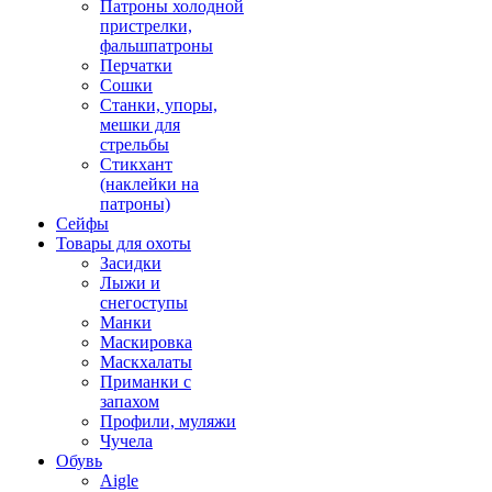
Патроны холодной
пристрелки,
фальшпатроны
Перчатки
Сошки
Станки, упоры,
мешки для
стрельбы
Стикхант
(наклейки на
патроны)
Сейфы
Товары для охоты
Засидки
Лыжи и
снегоступы
Манки
Маскировка
Маскхалаты
Приманки с
запахом
Профили, муляжи
Чучела
Обувь
Aigle