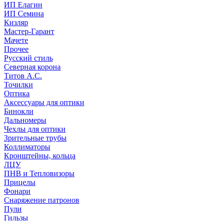
ИП Елагин
ИП Семина
Кизляр
Мастер-Гарант
Мачете
Прочее
Русский стиль
Северная корона
Титов А.С.
Точилки
Оптика
Аксессуары для оптики
Бинокли
Дальномеры
Чехлы для оптики
Зрительные трубы
Коллиматоры
Кронштейны, кольца
ЛЦУ
ПНВ и Тепловизоры
Прицелы
Фонари
Снаряжение патронов
Пули
Гильзы