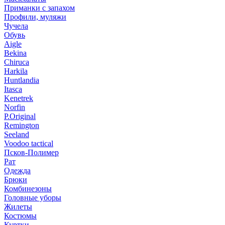
Приманки с запахом
Профили, муляжи
Чучела
Обувь
Aigle
Bekina
Chiruсa
Harkila
Huntlandia
Itasca
Kenetrek
Norfin
P.Original
Remington
Seeland
Voodoo tactical
Псков-Полимер
Рат
Одежда
Брюки
Комбинезоны
Головные уборы
Жилеты
Костюмы
Куртки