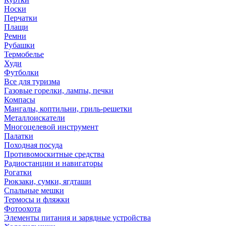
Носки
Перчатки
Плащи
Ремни
Рубашки
Термобелье
Худи
Футболки
Все для туризма
Газовые горелки, лампы, печки
Компасы
Мангалы, коптильни, гриль-решетки
Металлоискатели
Многоцелевой инструмент
Палатки
Походная посуда
Противомоскитные средства
Радиостанции и навигаторы
Рогатки
Рюкзаки, сумки, ягдташи
Спальные мешки
Термосы и фляжки
Фотоохота
Элементы питания и зарядные устройства