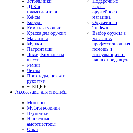
Затыльники
Подарочные
ДТК и
карты
пламегасители
оружейного
Кейсы
магазина
Кобуры
Оружейный
Комплектующие
Trade-in
Краска для оружия
Выбор оружия в
Магазины
магазине:
Мушки
профессиональная
Патронташи
помощь и
Ложи, Комплекты
консультация от
шасси
наших продавцов
Ремни
Чехлы
Приклады, цевья и
рукоятки
+ ЕЩЕ 6
Аксессуары для стрельбы
Мишени
Муфты коврики
Наушники
Наплечные
амортизаторы
Очки