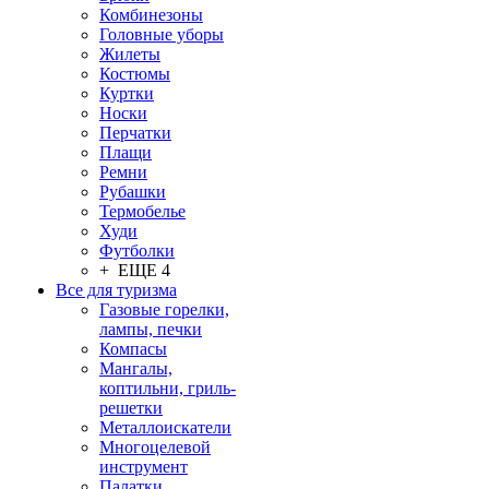
Комбинезоны
Головные уборы
Жилеты
Костюмы
Куртки
Носки
Перчатки
Плащи
Ремни
Рубашки
Термобелье
Худи
Футболки
+ ЕЩЕ 4
Все для туризма
Газовые горелки,
лампы, печки
Компасы
Мангалы,
коптильни, гриль-
решетки
Металлоискатели
Многоцелевой
инструмент
Палатки