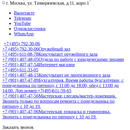
г. Москва, ул. Тимирязевская, д.11, корп.1
Вконтакте
Telegram
YouTube
Одноклассники
WhatsApp
+7 (495) 792-30-06
+7 (495) 792-30-06
Оружейный зал
+7 (495) 611-08-78
Консультант оружейного зала
+7 (901) 407-48-05
Отдела по работе с юридическими лицами
+7 (901) 407-47-54
Интернет магазин
+7 (495) 611-33-05
+7 (901) 407-48-15
Консультант не лицензионного зала
+7 (901) 407-47-89
Бухгалтерия. Время работы бухгалтерии, с
понедельника по пятницу, с 11:00 до 18:00, обед с 13:00 до
14:00. Доп.номер:+7(495)611-59-65
+7 (901) 407-47-56
Мастерская: слесарь/мастер-ложевщик.
Звонить только по вопросам ремонта с понедельника по
пятницу с 10 до 19.
+7 (901) 407-47-96
Мастерская: покраска и гравировка.
Звонить с понедельника по пятницу с 10 до 19.
Заказать звонок