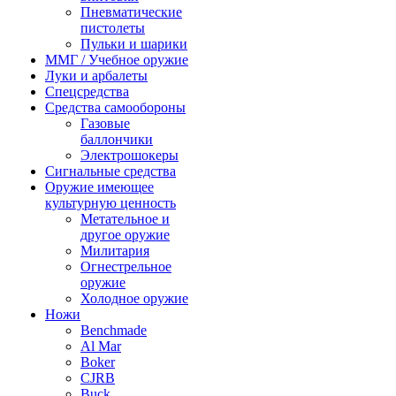
Пневматические
пистолеты
Пульки и шарики
ММГ / Учебное оружие
Луки и арбалеты
Спецсредства
Средства самообороны
Газовые
баллончики
Электрошокеры
Сигнальные средства
Оружие имеющее
культурную ценность
Метательное и
другое оружие
Милитария
Огнестрельное
оружие
Холодное оружие
Ножи
Benchmade
Al Mar
Boker
CJRB
Buck