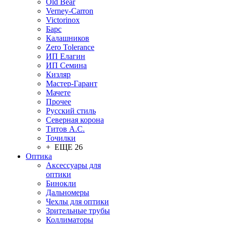
Old Bear
Verney-Carron
Victorinox
Барс
Калашников
Zero Tolerance
ИП Елагин
ИП Семина
Кизляр
Мастер-Гарант
Мачете
Прочее
Русский стиль
Северная корона
Титов А.С.
Точилки
+ ЕЩЕ 26
Оптика
Аксессуары для
оптики
Бинокли
Дальномеры
Чехлы для оптики
Зрительные трубы
Коллиматоры