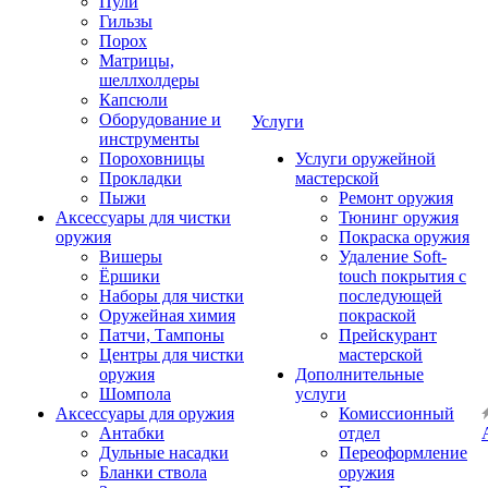
Пули
Гильзы
Порох
Матрицы,
шеллхолдеры
Капсюли
Оборудование и
Услуги
инструменты
Пороховницы
Услуги оружейной
Прокладки
мастерской
Пыжи
Ремонт оружия
Аксессуары для чистки
Тюнинг оружия
оружия
Покраска оружия
Вишеры
Удаление Soft-
Ёршики
touch покрытия с
Наборы для чистки
последующей
Оружейная химия
покраской
Патчи, Тампоны
Прейскурант
Центры для чистки
мастерской
оружия
Дополнительные
Шомпола
услуги
Аксессуары для оружия
Комиссионный
Антабки
отдел
Дульные насадки
Переоформление
Бланки ствола
оружия