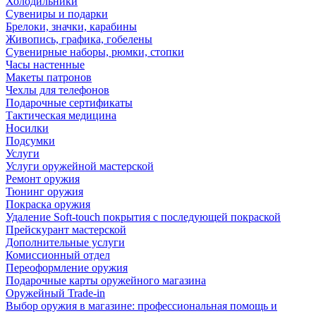
Холодильники
Сувениры и подарки
Брелоки, значки, карабины
Живопись, графика, гобелены
Сувенирные наборы, рюмки, стопки
Часы настенные
Макеты патронов
Чехлы для телефонов
Подарочные сертификаты
Тактическая медицина
Носилки
Подсумки
Услуги
Услуги оружейной мастерской
Ремонт оружия
Тюнинг оружия
Покраска оружия
Удаление Soft-touch покрытия с последующей покраской
Прейскурант мастерской
Дополнительные услуги
Комиссионный отдел
Переоформление оружия
Подарочные карты оружейного магазина
Оружейный Trade-in
Выбор оружия в магазине: профессиональная помощь и