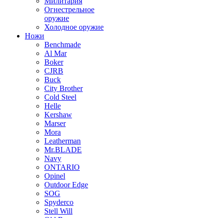
Милитария
Огнестрельное
оружие
Холодное оружие
Ножи
Benchmade
Al Mar
Boker
CJRB
Buck
City Brother
Cold Steel
Helle
Kershaw
Marser
Mora
Leatherman
Mr.BLADE
Navy
ONTARIO
Opinel
Outdoor Edge
SOG
Spyderco
Stell Will