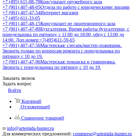
+7 (495) 611-08-78
Консультант оружейного зала
+7 (901) 407-48-05
Отдела по работе с юридическими лицами
+7 (901) 407-47-54
Интернет магазин
+7 (495) 611-33-05
+7 (901) 407-48-15
Консультант не лицензионного зала
+7 (901) 407-47-89
Бухгалтерия. Время работы бухгалтерии, с
понедельника по пятницу, с 11:00 до 18:00, обед с 13:00 до
14:00. Доп.номер:+7(495)611-59-65
+7 (901) 407-47-56
Мастерская: слесарь/мастер-ложевщик.
Звонить только по вопросам ремонта с понедельника по
пятницу с 10 до 19.
+7 (901) 407-47-96
Мастерская: покраска и гравировка.
Звонить с понедельника по пятницу с 10 до 19.
Заказать звонок
Задать вопрос
Войти
Корзина
0
Отложенные
0
Сравнение товаров
0
info@artemida-hunter.ru
Для коммерческих предложений:
commerse@artemida-hunter.ru