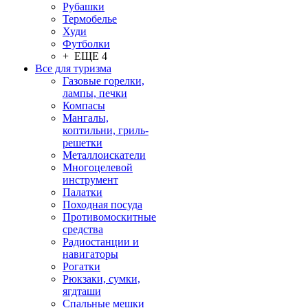
Рубашки
Термобелье
Худи
Футболки
+ ЕЩЕ 4
Все для туризма
Газовые горелки,
лампы, печки
Компасы
Мангалы,
коптильни, гриль-
решетки
Металлоискатели
Многоцелевой
инструмент
Палатки
Походная посуда
Противомоскитные
средства
Радиостанции и
навигаторы
Рогатки
Рюкзаки, сумки,
ягдташи
Спальные мешки