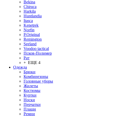
Bekina
Chiruсa
Harkila
Huntlandia
Itasca
Kenetrek
Norfin
P.Original
Remington
Seeland
Voodoo tactical
Псков-Полимер
Рат
+ ЕЩЕ 4
Одежда
Брюки
Комбинезоны
Головные уборы
Жилеты
Костюмы
Куртки
Носки
Перчатки
Плащи
Ремни