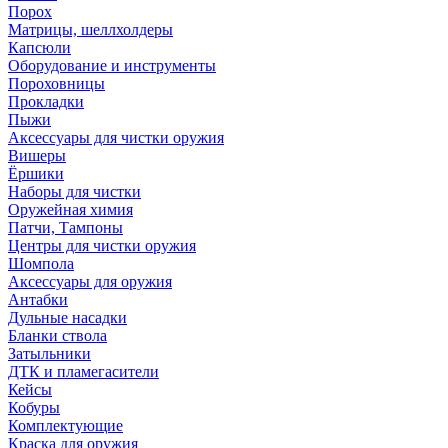
Порох
Матрицы, шеллхолдеры
Капсюли
Оборудование и инструменты
Пороховницы
Прокладки
Пыжи
Аксессуары для чистки оружия
Вишеры
Ёршики
Наборы для чистки
Оружейная химия
Патчи, Тампоны
Центры для чистки оружия
Шомпола
Аксессуары для оружия
Антабки
Дульные насадки
Бланки ствола
Затыльники
ДТК и пламегасители
Кейсы
Кобуры
Комплектующие
Краска для оружия