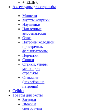
+ ЕЩЕ 6
Аксессуары для стрельбы
Мишени
Муфты коврики
Наушники
Наплечные
амортизаторы
Очки
Патроны холодной
пристрелки,
фальшпатроны
Перчатки
Сошки
Станки, упоры,
мешки для
стрельбы
Стикхант
(наклейки на
патроны)
Сейфы
Товары для охоты
Засидки
Лыжи и
снегоступы