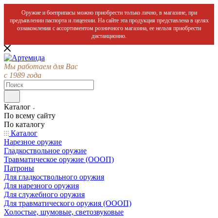
Оружие и боеприпасы можно приобрести только лично, в магазине, при
предъявлении паспорта и лицензии. На сайте эта продукция представлена в целях
ознакомления с ассортиментом розничного магазина, ее нельзя приобрести
дистанционно.
Мы работаем для Вас
с 1989 года
Каталог
По всему сайту
По каталогу
Каталог
Нарезное оружие
Гладкоствольное оружие
Травматическое оружие (ОООП)
Патроны
Для гладкоствольного оружия
Для нарезного оружия
Для служебного оружия
Для травматического оружия (ОООП)
Холостые, шумовые, светозвуковые