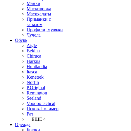
Манки
Маскировка
Маскхалаты
Приманки с
запахом
Профили, муляжи
Чучела
Обувь
Aigle
Bekina
Chiruсa
Harkila
Huntlandia
Itasca
Kenetrek
Norfin
P.Original
Remington
Seeland
Voodoo tactical
Псков-Полимер
Рат
+ ЕЩЕ 4
Одежда
Брюки