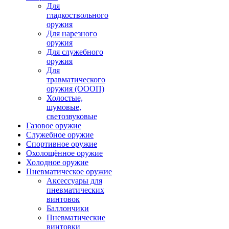
Для
гладкоствольного
оружия
Для нарезного
оружия
Для служебного
оружия
Для
травматического
оружия (ОООП)
Холостые,
шумовые,
светозвуковые
Газовое оружие
Служебное оружие
Спортивное оружие
Охолощённое оружие
Холодное оружие
Пневматическое оружие
Аксессуары для
пневматических
винтовок
Баллончики
Пневматические
винтовки