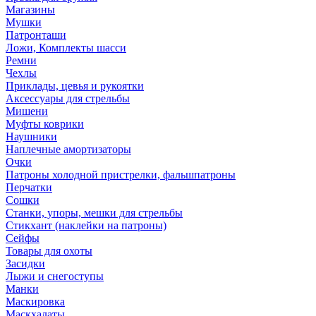
Магазины
Мушки
Патронташи
Ложи, Комплекты шасси
Ремни
Чехлы
Приклады, цевья и рукоятки
Аксессуары для стрельбы
Мишени
Муфты коврики
Наушники
Наплечные амортизаторы
Очки
Патроны холодной пристрелки, фальшпатроны
Перчатки
Сошки
Станки, упоры, мешки для стрельбы
Стикхант (наклейки на патроны)
Сейфы
Товары для охоты
Засидки
Лыжи и снегоступы
Манки
Маскировка
Маскхалаты