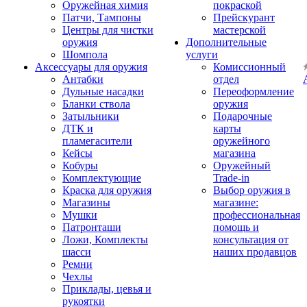
Оружейная химия
покраской
Патчи, Тампоны
Прейскурант
Центры для чистки
мастерской
оружия
Дополнительные
Шомпола
услуги
Аксессуары для оружия
Комиссионный
Антабки
отдел
Дульные насадки
Переоформление
Бланки ствола
оружия
Затыльники
Подарочные
ДТК и
карты
пламегасители
оружейного
Кейсы
магазина
Кобуры
Оружейный
Комплектующие
Trade-in
Краска для оружия
Выбор оружия в
Магазины
магазине:
Мушки
профессиональная
Патронташи
помощь и
Ложи, Комплекты
консультация от
шасси
наших продавцов
Ремни
Чехлы
Приклады, цевья и
рукоятки