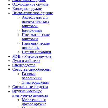
Охолощённое оружие
Холодное оружие
Пневматическое оружие
Аксессуары для
пневматических
винтовок
Баллончики
Пневматические
винтовки
Пневматические
пистолеты
Пульки и шарики
ММГ / Учебное оружие
Луки и арбалеты
Спецсредства
Средства самообороны
Газовые
баллончики
Электрошокеры
Сигнальные средства
Оружие имеющее
культурную ценность
Метательное и
другое оружие