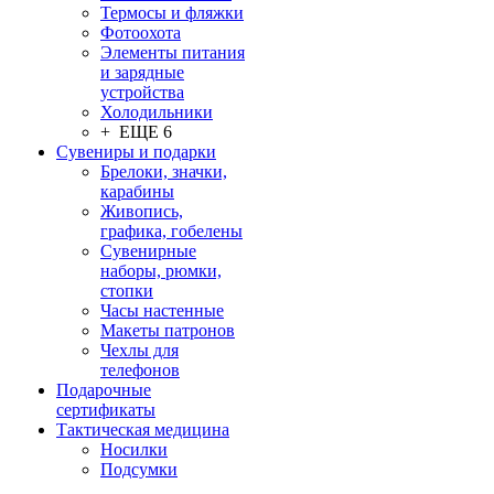
Термосы и фляжки
Фотоохота
Элементы питания
и зарядные
устройства
Холодильники
+ ЕЩЕ 6
Сувениры и подарки
Брелоки, значки,
карабины
Живопись,
графика, гобелены
Сувенирные
наборы, рюмки,
стопки
Часы настенные
Макеты патронов
Чехлы для
телефонов
Подарочные
сертификаты
Тактическая медицина
Носилки
Подсумки