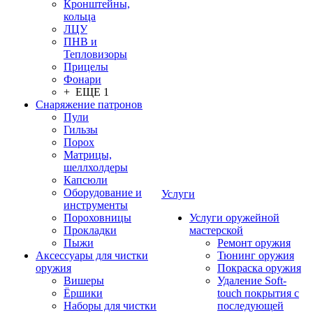
Кронштейны,
кольца
ЛЦУ
ПНВ и
Тепловизоры
Прицелы
Фонари
+ ЕЩЕ 1
Снаряжение патронов
Пули
Гильзы
Порох
Матрицы,
шеллхолдеры
Капсюли
Оборудование и
Услуги
инструменты
Пороховницы
Услуги оружейной
Прокладки
мастерской
Пыжи
Ремонт оружия
Аксессуары для чистки
Тюнинг оружия
оружия
Покраска оружия
Вишеры
Удаление Soft-
Ёршики
touch покрытия с
Наборы для чистки
последующей