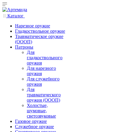
Каталог
Нарезное оружие
Гладкоствольное оружие
Травматическое оружие
(ОООП)
Патроны
Для
гладкоствольного
оружия
Для нарезного
оружия
Для служебного
оружия
Для
травматического
оружия (ОООП)
Холостые,
шумовые,
светозвуковые
Газовое оружие
Служебное оружие
Спортивное оружие