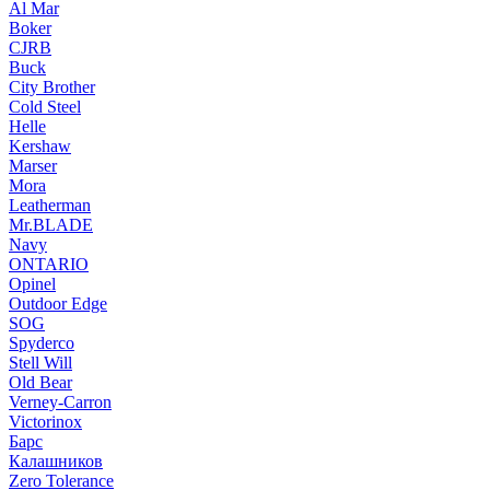
Al Mar
Boker
CJRB
Buck
City Brother
Cold Steel
Helle
Kershaw
Marser
Mora
Leatherman
Mr.BLADE
Navy
ONTARIO
Opinel
Outdoor Edge
SOG
Spyderco
Stell Will
Old Bear
Verney-Carron
Victorinox
Барс
Калашников
Zero Tolerance