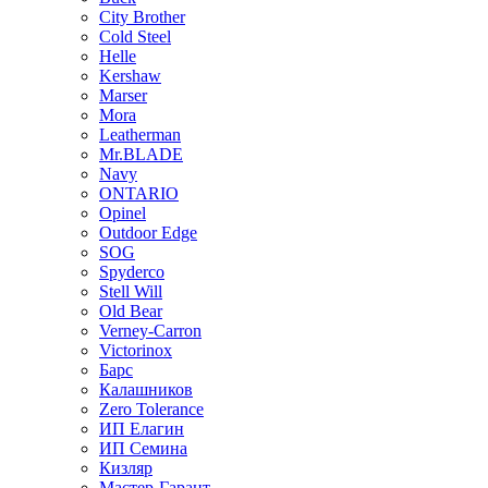
City Brother
Cold Steel
Helle
Kershaw
Marser
Mora
Leatherman
Mr.BLADE
Navy
ONTARIO
Opinel
Outdoor Edge
SOG
Spyderco
Stell Will
Old Bear
Verney-Carron
Victorinox
Барс
Калашников
Zero Tolerance
ИП Елагин
ИП Семина
Кизляр
Мастер-Гарант