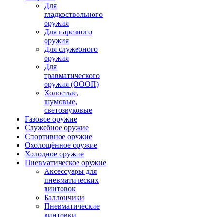
Для
гладкоствольного
оружия
Для нарезного
оружия
Для служебного
оружия
Для
травматического
оружия (ОООП)
Холостые,
шумовые,
светозвуковые
Газовое оружие
Служебное оружие
Спортивное оружие
Охолощённое оружие
Холодное оружие
Пневматическое оружие
Аксессуары для
пневматических
винтовок
Баллончики
Пневматические
винтовки