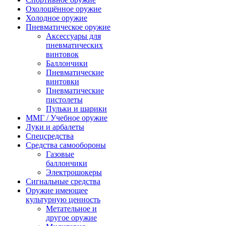
Охолощённое оружие
Холодное оружие
Пневматическое оружие
Аксессуары для
пневматических
винтовок
Баллончики
Пневматические
винтовки
Пневматические
пистолеты
Пульки и шарики
ММГ / Учебное оружие
Луки и арбалеты
Спецсредства
Средства самообороны
Газовые
баллончики
Электрошокеры
Сигнальные средства
Оружие имеющее
культурную ценность
Метательное и
другое оружие