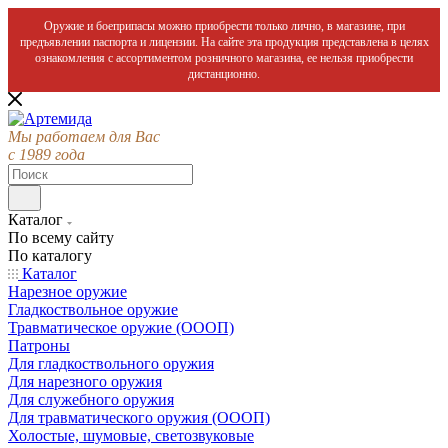
Оружие и боеприпасы можно приобрести только лично, в магазине, при
предъявлении паспорта и лицензии. На сайте эта продукция представлена в целях
ознакомления с ассортиментом розничного магазина, ее нельзя приобрести
дистанционно.
Мы работаем для Вас
с 1989 года
Каталог
По всему сайту
По каталогу
Каталог
Нарезное оружие
Гладкоствольное оружие
Травматическое оружие (ОООП)
Патроны
Для гладкоствольного оружия
Для нарезного оружия
Для служебного оружия
Для травматического оружия (ОООП)
Холостые, шумовые, светозвуковые