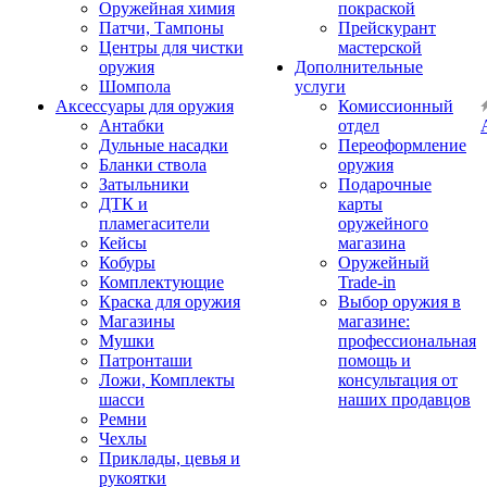
Оружейная химия
покраской
Патчи, Тампоны
Прейскурант
Центры для чистки
мастерской
оружия
Дополнительные
Шомпола
услуги
Аксессуары для оружия
Комиссионный
Антабки
отдел
Дульные насадки
Переоформление
Бланки ствола
оружия
Затыльники
Подарочные
ДТК и
карты
пламегасители
оружейного
Кейсы
магазина
Кобуры
Оружейный
Комплектующие
Trade-in
Краска для оружия
Выбор оружия в
Магазины
магазине:
Мушки
профессиональная
Патронташи
помощь и
Ложи, Комплекты
консультация от
шасси
наших продавцов
Ремни
Чехлы
Приклады, цевья и
рукоятки