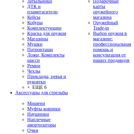
Затыльники
Подарочные
ДТК и
карты
пламегасители
оружейного
Кейсы
магазина
Кобуры
Оружейный
Комплектующие
Trade-in
Краска для оружия
Выбор оружия в
Магазины
магазине:
Мушки
профессиональная
Патронташи
помощь и
Ложи, Комплекты
консультация от
шасси
наших продавцов
Ремни
Чехлы
Приклады, цевья и
рукоятки
+ ЕЩЕ 6
Аксессуары для стрельбы
Мишени
Муфты коврики
Наушники
Наплечные
амортизаторы
Очки