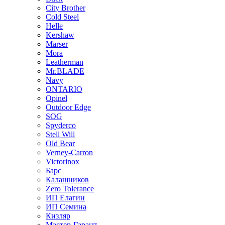
City Brother
Cold Steel
Helle
Kershaw
Marser
Mora
Leatherman
Mr.BLADE
Navy
ONTARIO
Opinel
Outdoor Edge
SOG
Spyderco
Stell Will
Old Bear
Verney-Carron
Victorinox
Барс
Калашников
Zero Tolerance
ИП Елагин
ИП Семина
Кизляр
Мастер-Гарант