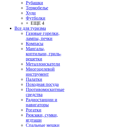
Рубашки
Термобелье
Худи
Футболки
+ ЕЩЕ 4
Все для туризма
Газовые горелки,
лампы, печки
Компасы
Мангалы,
коптильни, гриль-
решетки
Металлоискатели
Многоцелевой
инструмент
Палатки
Походная посуда
Противомоскитные
средства
Радиостанции и
навигаторы
Рогатки
Рюкзаки, сумки,
ягдташи
Спальные мешки