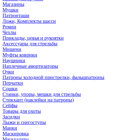
Магазины
Мушки
Патронташи
Ложи, Комплекты шасси
Ремни
Чехлы
Приклады, цевья и рукоятки
Аксессуары для стрельбы
Мишени
Муфты коврики
Наушники
Наплечные амортизаторы
Очки
Патроны холодной пристрелки, фальшпатроны
Перчатки
Сошки
Станки, упоры, мешки для стрельбы
Стикхант (наклейки на патроны)
Сейфы
Товары для охоты
Засидки
Лыжи и снегоступы
Манки
Маскировка
Маскхалаты