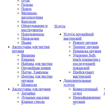
Пули
Гильзы
Порох
Матрицы,
шеллхолдеры
Капсюли
Оборудование и
Услуги
инструменты
Пороховницы
Услуги оружейной
Прокладки
мастерской
Пыжи
Ремонт оружия
Аксессуары для чистки
Тюнинг оружия
оружия
Покраска оружия
Вишеры
Удаление Soft-
Ёршики
touch покрытия с
Наборы для чистки
последующей
Оружейная химия
покраской
Патчи, Тампоны
Прейскурант
Центры для чистки
мастерской
оружия
Дополнительные
Шомпола
услуги
Аксессуары для оружия
Комиссионный
Антабки
отдел
Дульные насадки
Переоформление
Бланки ствола
оружия