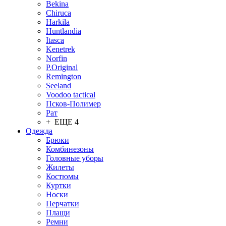
Bekina
Chiruсa
Harkila
Huntlandia
Itasca
Kenetrek
Norfin
P.Original
Remington
Seeland
Voodoo tactical
Псков-Полимер
Рат
+ ЕЩЕ 4
Одежда
Брюки
Комбинезоны
Головные уборы
Жилеты
Костюмы
Куртки
Носки
Перчатки
Плащи
Ремни