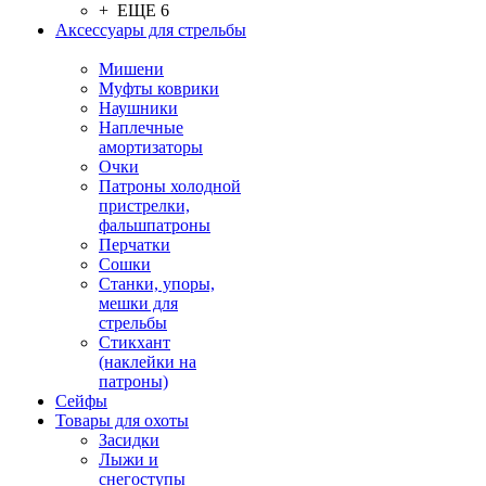
+ ЕЩЕ 6
Аксессуары для стрельбы
Мишени
Муфты коврики
Наушники
Наплечные
амортизаторы
Очки
Патроны холодной
пристрелки,
фальшпатроны
Перчатки
Сошки
Станки, упоры,
мешки для
стрельбы
Стикхант
(наклейки на
патроны)
Сейфы
Товары для охоты
Засидки
Лыжи и
снегоступы