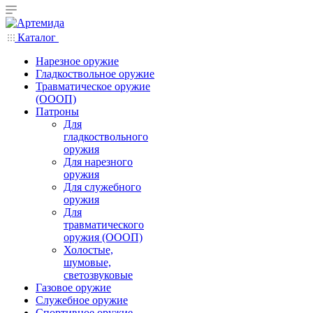
Каталог
Нарезное оружие
Гладкоствольное оружие
Травматическое оружие
(ОООП)
Патроны
Для
гладкоствольного
оружия
Для нарезного
оружия
Для служебного
оружия
Для
травматического
оружия (ОООП)
Холостые,
шумовые,
светозвуковые
Газовое оружие
Служебное оружие
Спортивное оружие