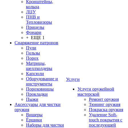
Кронштейны,
кольца
ЛЦУ
ПНВ и
Тепловизоры
Прицелы
Фонари
+ ЕЩЕ 1
Снаряжение патронов
Пули
Гильзы
Порох
Матрицы,
шеллхолдеры
Капсюли
Оборудование и
Услуги
инструменты
Пороховницы
Услуги оружейной
Прокладки
мастерской
Пыжи
Ремонт оружия
Аксессуары для чистки
Тюнинг оружия
оружия
Покраска оружия
Вишеры
Удаление Soft-
Ёршики
touch покрытия с
Наборы для чистки
последующей