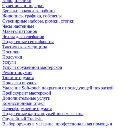
Холодильники
Сувениры и подарки
Брелоки, значки, карабины
Живопись, графика, гобелены
Сувенирные наборы, рюмки, стопки
Часы настенные
Макеты патронов
Чехлы для телефонов
Подарочные сертификаты
Тактическая медицина
Носилки
Подсумки
Услуги
Услуги оружейной мастерской
Ремонт оружия
Тюнинг оружия
Покраска оружия
Удаление Soft-touch покрытия с последующей покраской
Прейскурант мастерской
Дополнительные услуги
Комиссионный отдел
Переоформление оружия
Подарочные карты оружейного магазина
Оружейный Trade-in
Выбор оружия в магазине: профессиональная помощь и