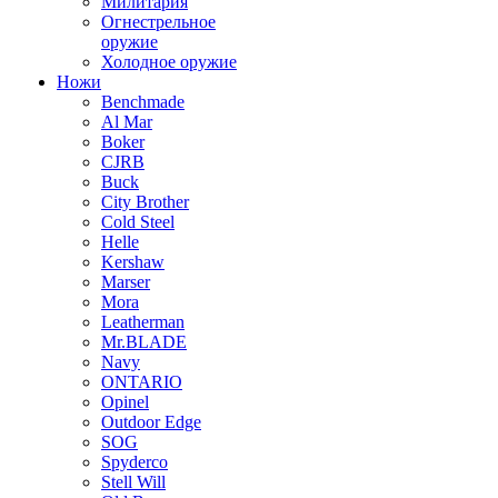
Милитария
Огнестрельное
оружие
Холодное оружие
Ножи
Benchmade
Al Mar
Boker
CJRB
Buck
City Brother
Cold Steel
Helle
Kershaw
Marser
Mora
Leatherman
Mr.BLADE
Navy
ONTARIO
Opinel
Outdoor Edge
SOG
Spyderco
Stell Will