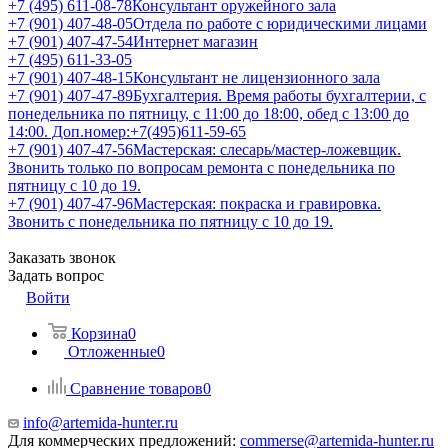
+7 (495) 611-08-78
Консультант оружейного зала
+7 (901) 407-48-05
Отдела по работе с юридическими лицами
+7 (901) 407-47-54
Интернет магазин
+7 (495) 611-33-05
+7 (901) 407-48-15
Консультант не лицензионного зала
+7 (901) 407-47-89
Бухгалтерия. Время работы бухгалтерии, с
понедельника по пятницу, с 11:00 до 18:00, обед с 13:00 до
14:00. Доп.номер:+7(495)611-59-65
+7 (901) 407-47-56
Мастерская: слесарь/мастер-ложевщик.
Звонить только по вопросам ремонта с понедельника по
пятницу с 10 до 19.
+7 (901) 407-47-96
Мастерская: покраска и гравировка.
Звонить с понедельника по пятницу с 10 до 19.
Заказать звонок
Задать вопрос
Войти
Корзина
0
Отложенные
0
Сравнение товаров
0
info@artemida-hunter.ru
Для коммерческих предложений:
commerse@artemida-hunter.ru