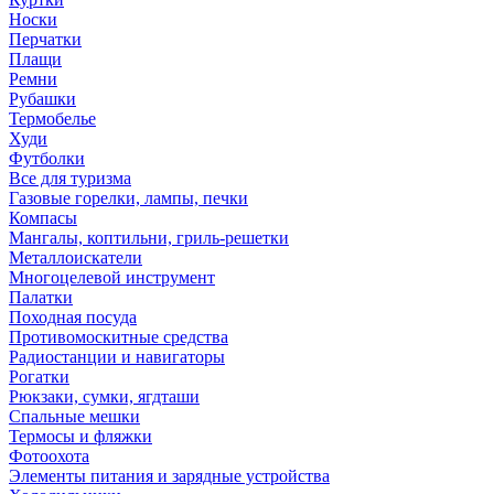
Носки
Перчатки
Плащи
Ремни
Рубашки
Термобелье
Худи
Футболки
Все для туризма
Газовые горелки, лампы, печки
Компасы
Мангалы, коптильни, гриль-решетки
Металлоискатели
Многоцелевой инструмент
Палатки
Походная посуда
Противомоскитные средства
Радиостанции и навигаторы
Рогатки
Рюкзаки, сумки, ягдташи
Спальные мешки
Термосы и фляжки
Фотоохота
Элементы питания и зарядные устройства