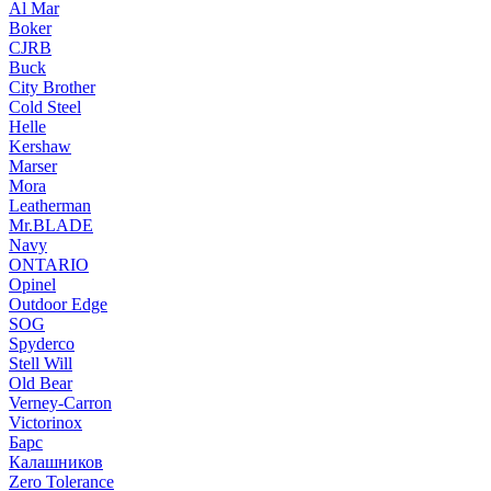
Al Mar
Boker
CJRB
Buck
City Brother
Cold Steel
Helle
Kershaw
Marser
Mora
Leatherman
Mr.BLADE
Navy
ONTARIO
Opinel
Outdoor Edge
SOG
Spyderco
Stell Will
Old Bear
Verney-Carron
Victorinox
Барс
Калашников
Zero Tolerance