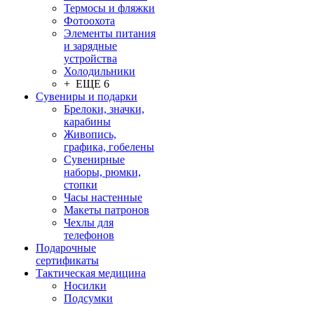
Термосы и фляжки
Фотоохота
Элементы питания
и зарядные
устройства
Холодильники
+ ЕЩЕ 6
Сувениры и подарки
Брелоки, значки,
карабины
Живопись,
графика, гобелены
Сувенирные
наборы, рюмки,
стопки
Часы настенные
Макеты патронов
Чехлы для
телефонов
Подарочные
сертификаты
Тактическая медицина
Носилки
Подсумки