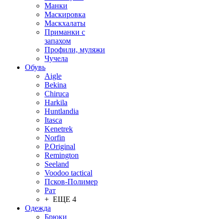
Манки
Маскировка
Маскхалаты
Приманки с
запахом
Профили, муляжи
Чучела
Обувь
Aigle
Bekina
Chiruсa
Harkila
Huntlandia
Itasca
Kenetrek
Norfin
P.Original
Remington
Seeland
Voodoo tactical
Псков-Полимер
Рат
+ ЕЩЕ 4
Одежда
Брюки