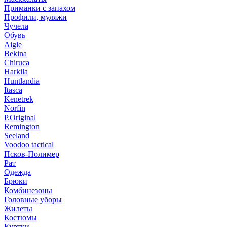
Приманки с запахом
Профили, муляжи
Чучела
Обувь
Aigle
Bekina
Chiruсa
Harkila
Huntlandia
Itasca
Kenetrek
Norfin
P.Original
Remington
Seeland
Voodoo tactical
Псков-Полимер
Рат
Одежда
Брюки
Комбинезоны
Головные уборы
Жилеты
Костюмы
Куртки