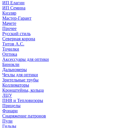
ИП Елагин
ИП Семина
Кизляр
Мастер-Гарант
Мачете
Прочее
Русский стиль
Северная корона
Титов А.С.
Точилки
Оптика
Аксессуары для оптики
Бинокли
Дальномеры
Чехлы для оптики
Зрительные трубы
Коллиматоры
Кронштейны, кольца
ЛЦУ
ПНВ и Тепловизоры
Прицелы
Фонари
Снаряжение патронов
Пули
Гильзы