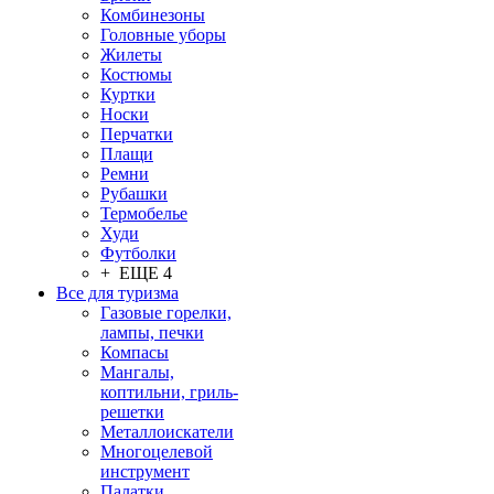
Комбинезоны
Головные уборы
Жилеты
Костюмы
Куртки
Носки
Перчатки
Плащи
Ремни
Рубашки
Термобелье
Худи
Футболки
+ ЕЩЕ 4
Все для туризма
Газовые горелки,
лампы, печки
Компасы
Мангалы,
коптильни, гриль-
решетки
Металлоискатели
Многоцелевой
инструмент
Палатки