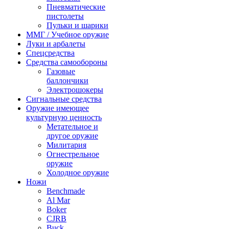
Пневматические
пистолеты
Пульки и шарики
ММГ / Учебное оружие
Луки и арбалеты
Спецсредства
Средства самообороны
Газовые
баллончики
Электрошокеры
Сигнальные средства
Оружие имеющее
культурную ценность
Метательное и
другое оружие
Милитария
Огнестрельное
оружие
Холодное оружие
Ножи
Benchmade
Al Mar
Boker
CJRB
Buck