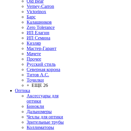
Old Bear
Verney-Carron
Victorinox
Барс
Калашников
Zero Tolerance
ИП Елагин
ИП Семина
Кизляр
Мастер-Гарант
Мачете
Прочее
Русский стиль
Северная корона
Титов А.С.
Точилки
+ ЕЩЕ 26
Оптика
Аксессуары для
оптики
Бинокли
Дальномеры
Чехлы для оптики
Зрительные трубы
Коллиматоры