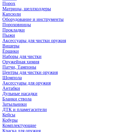
Порох
Матрицы, шеллхолдеры
Капсюли
Оборудование и инструменты
Пороховницы
Прокладки
Пыжи
Аксессуары для чистки оружия
Вишеры
Ёршики
Наборы для чистки
Оружейная химия
Патчи, Тампоны
Центры для чистки оружия
Шомпола
Аксессуары для оружия
Антабки
Дульные насадки
Бланки ствола
Затыльники
ДТК и пламегасители
Кейсы
Кобуры
Комплектующие
Краска для оружия