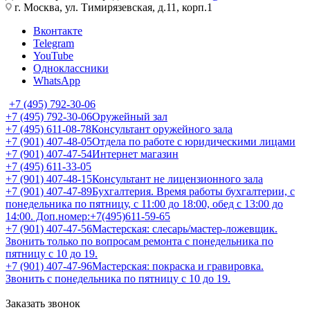
г. Москва, ул. Тимирязевская, д.11, корп.1
Вконтакте
Telegram
YouTube
Одноклассники
WhatsApp
+7 (495) 792-30-06
+7 (495) 792-30-06
Оружейный зал
+7 (495) 611-08-78
Консультант оружейного зала
+7 (901) 407-48-05
Отдела по работе с юридическими лицами
+7 (901) 407-47-54
Интернет магазин
+7 (495) 611-33-05
+7 (901) 407-48-15
Консультант не лицензионного зала
+7 (901) 407-47-89
Бухгалтерия. Время работы бухгалтерии, с
понедельника по пятницу, с 11:00 до 18:00, обед с 13:00 до
14:00. Доп.номер:+7(495)611-59-65
+7 (901) 407-47-56
Мастерская: слесарь/мастер-ложевщик.
Звонить только по вопросам ремонта с понедельника по
пятницу с 10 до 19.
+7 (901) 407-47-96
Мастерская: покраска и гравировка.
Звонить с понедельника по пятницу с 10 до 19.
Заказать звонок