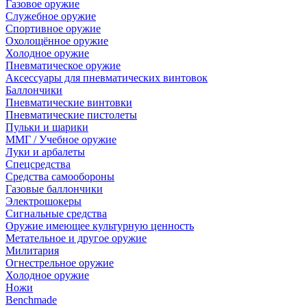
Газовое оружие
Служебное оружие
Спортивное оружие
Охолощённое оружие
Холодное оружие
Пневматическое оружие
Аксессуары для пневматических винтовок
Баллончики
Пневматические винтовки
Пневматические пистолеты
Пульки и шарики
ММГ / Учебное оружие
Луки и арбалеты
Спецсредства
Средства самообороны
Газовые баллончики
Электрошокеры
Сигнальные средства
Оружие имеющее культурную ценность
Метательное и другое оружие
Милитария
Огнестрельное оружие
Холодное оружие
Ножи
Benchmade