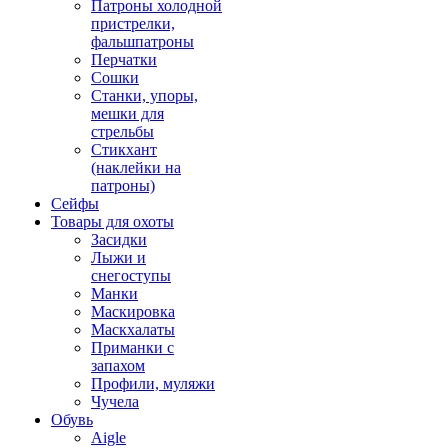
Патроны холодной
пристрелки,
фальшпатроны
Перчатки
Сошки
Станки, упоры,
мешки для
стрельбы
Стикхант
(наклейки на
патроны)
Сейфы
Товары для охоты
Засидки
Лыжи и
снегоступы
Манки
Маскировка
Маскхалаты
Приманки с
запахом
Профили, муляжи
Чучела
Обувь
Aigle