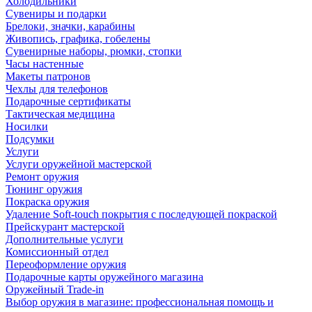
Холодильники
Сувениры и подарки
Брелоки, значки, карабины
Живопись, графика, гобелены
Сувенирные наборы, рюмки, стопки
Часы настенные
Макеты патронов
Чехлы для телефонов
Подарочные сертификаты
Тактическая медицина
Носилки
Подсумки
Услуги
Услуги оружейной мастерской
Ремонт оружия
Тюнинг оружия
Покраска оружия
Удаление Soft-touch покрытия с последующей покраской
Прейскурант мастерской
Дополнительные услуги
Комиссионный отдел
Переоформление оружия
Подарочные карты оружейного магазина
Оружейный Trade-in
Выбор оружия в магазине: профессиональная помощь и