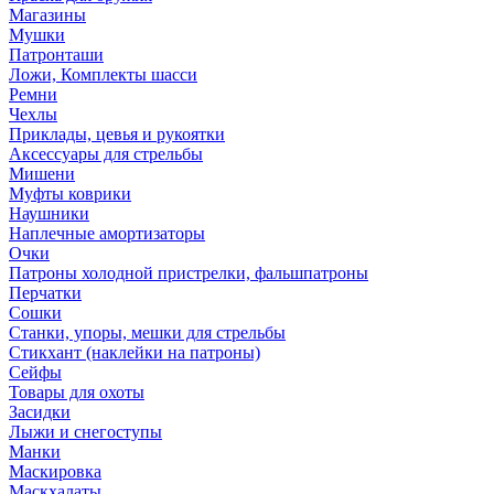
Магазины
Мушки
Патронташи
Ложи, Комплекты шасси
Ремни
Чехлы
Приклады, цевья и рукоятки
Аксессуары для стрельбы
Мишени
Муфты коврики
Наушники
Наплечные амортизаторы
Очки
Патроны холодной пристрелки, фальшпатроны
Перчатки
Сошки
Станки, упоры, мешки для стрельбы
Стикхант (наклейки на патроны)
Сейфы
Товары для охоты
Засидки
Лыжи и снегоступы
Манки
Маскировка
Маскхалаты