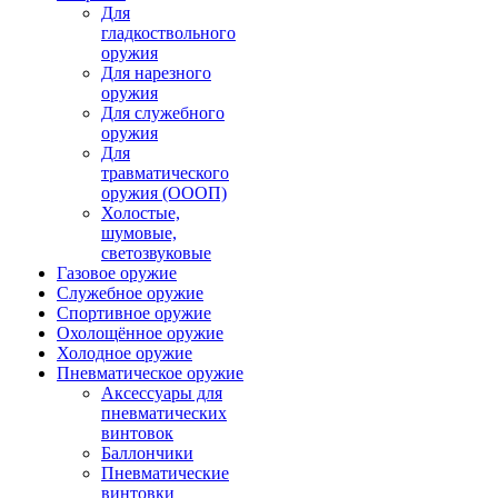
Для
гладкоствольного
оружия
Для нарезного
оружия
Для служебного
оружия
Для
травматического
оружия (ОООП)
Холостые,
шумовые,
светозвуковые
Газовое оружие
Служебное оружие
Спортивное оружие
Охолощённое оружие
Холодное оружие
Пневматическое оружие
Аксессуары для
пневматических
винтовок
Баллончики
Пневматические
винтовки