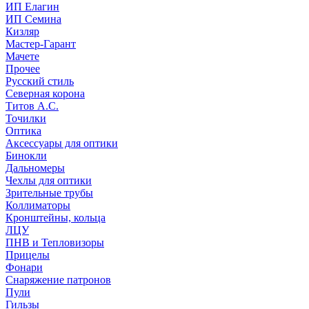
ИП Елагин
ИП Семина
Кизляр
Мастер-Гарант
Мачете
Прочее
Русский стиль
Северная корона
Титов А.С.
Точилки
Оптика
Аксессуары для оптики
Бинокли
Дальномеры
Чехлы для оптики
Зрительные трубы
Коллиматоры
Кронштейны, кольца
ЛЦУ
ПНВ и Тепловизоры
Прицелы
Фонари
Снаряжение патронов
Пули
Гильзы