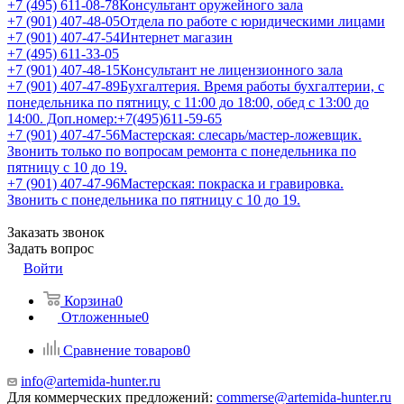
+7 (495) 611-08-78
Консультант оружейного зала
+7 (901) 407-48-05
Отдела по работе с юридическими лицами
+7 (901) 407-47-54
Интернет магазин
+7 (495) 611-33-05
+7 (901) 407-48-15
Консультант не лицензионного зала
+7 (901) 407-47-89
Бухгалтерия. Время работы бухгалтерии, с
понедельника по пятницу, с 11:00 до 18:00, обед с 13:00 до
14:00. Доп.номер:+7(495)611-59-65
+7 (901) 407-47-56
Мастерская: слесарь/мастер-ложевщик.
Звонить только по вопросам ремонта с понедельника по
пятницу с 10 до 19.
+7 (901) 407-47-96
Мастерская: покраска и гравировка.
Звонить с понедельника по пятницу с 10 до 19.
Заказать звонок
Задать вопрос
Войти
Корзина
0
Отложенные
0
Сравнение товаров
0
info@artemida-hunter.ru
Для коммерческих предложений:
commerse@artemida-hunter.ru