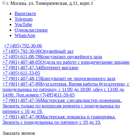
г. Москва, ул. Тимирязевская, д.11, корп.1
Вконтакте
Telegram
YouTube
Одноклассники
WhatsApp
+7 (495) 792-30-06
+7 (495) 792-30-06
Оружейный зал
+7 (495) 611-08-78
Консультант оружейного зала
+7 (901) 407-48-05
Отдела по работе с юридическими лицами
+7 (901) 407-47-54
Интернет магазин
+7 (495) 611-33-05
+7 (901) 407-48-15
Консультант не лицензионного зала
+7 (901) 407-47-89
Бухгалтерия. Время работы бухгалтерии, с
понедельника по пятницу, с 11:00 до 18:00, обед с 13:00 до
14:00. Доп.номер:+7(495)611-59-65
+7 (901) 407-47-56
Мастерская: слесарь/мастер-ложевщик.
Звонить только по вопросам ремонта с понедельника по
пятницу с 10 до 19.
+7 (901) 407-47-96
Мастерская: покраска и гравировка.
Звонить с понедельника по пятницу с 10 до 19.
Заказать звонок