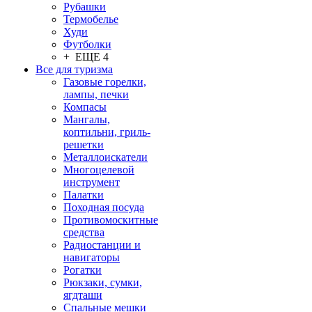
Рубашки
Термобелье
Худи
Футболки
+ ЕЩЕ 4
Все для туризма
Газовые горелки,
лампы, печки
Компасы
Мангалы,
коптильни, гриль-
решетки
Металлоискатели
Многоцелевой
инструмент
Палатки
Походная посуда
Противомоскитные
средства
Радиостанции и
навигаторы
Рогатки
Рюкзаки, сумки,
ягдташи
Спальные мешки