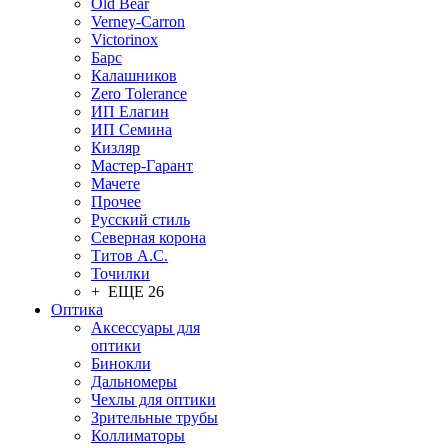
Old Bear
Verney-Carron
Victorinox
Барс
Калашников
Zero Tolerance
ИП Елагин
ИП Семина
Кизляр
Мастер-Гарант
Мачете
Прочее
Русский стиль
Северная корона
Титов А.С.
Точилки
+ ЕЩЕ 26
Оптика
Аксессуары для
оптики
Бинокли
Дальномеры
Чехлы для оптики
Зрительные трубы
Коллиматоры