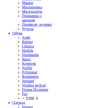
Манки
Маскировка
Маскхалаты
Приманки с
запахом
Профили, муляжи
Чучела
Обувь
Aigle
Bekina
Chiruсa
Harkila
Huntlandia
Itasca
Kenetrek
Norfin
P.Original
Remington
Seeland
Voodoo tactical
Псков-Полимер
Рат
+ ЕЩЕ 4
Одежда
Брюки