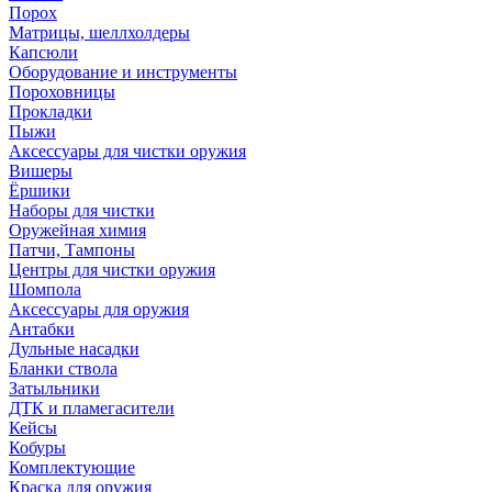
Порох
Матрицы, шеллхолдеры
Капсюли
Оборудование и инструменты
Пороховницы
Прокладки
Пыжи
Аксессуары для чистки оружия
Вишеры
Ёршики
Наборы для чистки
Оружейная химия
Патчи, Тампоны
Центры для чистки оружия
Шомпола
Аксессуары для оружия
Антабки
Дульные насадки
Бланки ствола
Затыльники
ДТК и пламегасители
Кейсы
Кобуры
Комплектующие
Краска для оружия