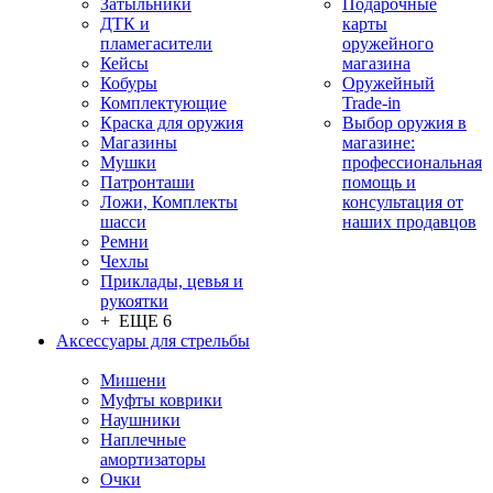
Затыльники
Подарочные
ДТК и
карты
пламегасители
оружейного
Кейсы
магазина
Кобуры
Оружейный
Комплектующие
Trade-in
Краска для оружия
Выбор оружия в
Магазины
магазине:
Мушки
профессиональная
Патронташи
помощь и
Ложи, Комплекты
консультация от
шасси
наших продавцов
Ремни
Чехлы
Приклады, цевья и
рукоятки
+ ЕЩЕ 6
Аксессуары для стрельбы
Мишени
Муфты коврики
Наушники
Наплечные
амортизаторы
Очки