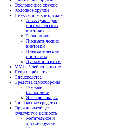
Охолощённое оружие
Холодное оружие
Пневматическое оружие
Аксессуары для
пневматических
винтовок
Баллончики
Пневматические
винтовки
Пневматические
пистолеты
Пульки и шарики
ММГ / Учебное оружие
Луки и арбалеты
Спецсредства
Средства самообороны
Газовые
баллончики
Электрошокеры
Сигнальные средства
Оружие имеющее
культурную ценность
Метательное и
другое оружие