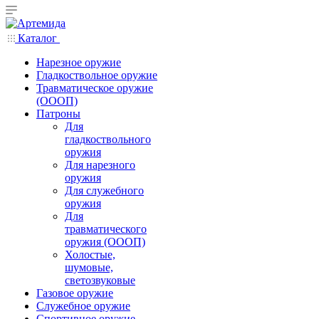
Каталог
Нарезное оружие
Гладкоствольное оружие
Травматическое оружие
(ОООП)
Патроны
Для
гладкоствольного
оружия
Для нарезного
оружия
Для служебного
оружия
Для
травматического
оружия (ОООП)
Холостые,
шумовые,
светозвуковые
Газовое оружие
Служебное оружие
Спортивное оружие