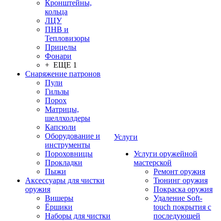
Кронштейны,
кольца
ЛЦУ
ПНВ и
Тепловизоры
Прицелы
Фонари
+ ЕЩЕ 1
Снаряжение патронов
Пули
Гильзы
Порох
Матрицы,
шеллхолдеры
Капсюли
Оборудование и
Услуги
инструменты
Пороховницы
Услуги оружейной
Прокладки
мастерской
Пыжи
Ремонт оружия
Аксессуары для чистки
Тюнинг оружия
оружия
Покраска оружия
Вишеры
Удаление Soft-
Ёршики
touch покрытия с
Наборы для чистки
последующей