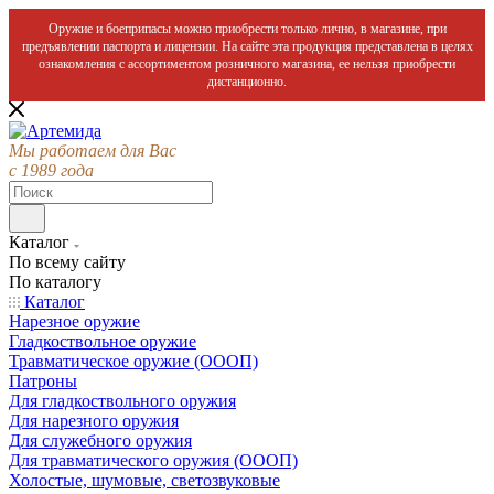
Оружие и боеприпасы можно приобрести только лично, в магазине, при
предъявлении паспорта и лицензии. На сайте эта продукция представлена в целях
ознакомления с ассортиментом розничного магазина, ее нельзя приобрести
дистанционно.
Мы работаем для Вас
с 1989 года
Каталог
По всему сайту
По каталогу
Каталог
Нарезное оружие
Гладкоствольное оружие
Травматическое оружие (ОООП)
Патроны
Для гладкоствольного оружия
Для нарезного оружия
Для служебного оружия
Для травматического оружия (ОООП)
Холостые, шумовые, светозвуковые