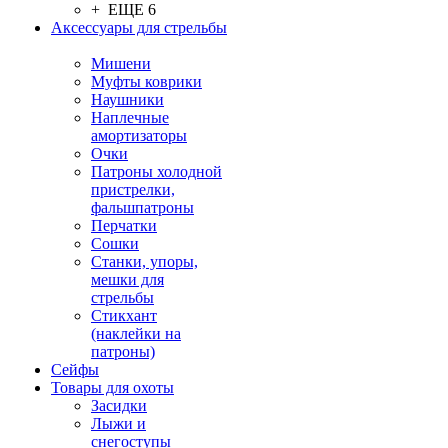
+ ЕЩЕ 6
Аксессуары для стрельбы
Мишени
Муфты коврики
Наушники
Наплечные
амортизаторы
Очки
Патроны холодной
пристрелки,
фальшпатроны
Перчатки
Сошки
Станки, упоры,
мешки для
стрельбы
Стикхант
(наклейки на
патроны)
Сейфы
Товары для охоты
Засидки
Лыжи и
снегоступы