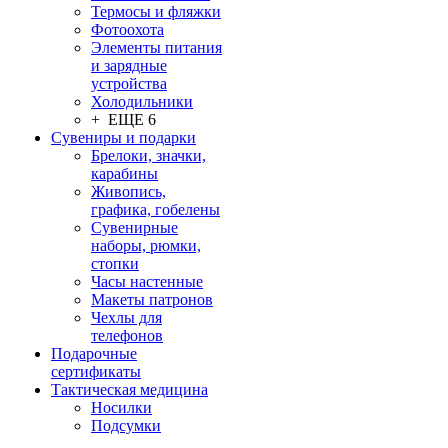
Термосы и фляжки
Фотоохота
Элементы питания
и зарядные
устройства
Холодильники
+ ЕЩЕ 6
Сувениры и подарки
Брелоки, значки,
карабины
Живопись,
графика, гобелены
Сувенирные
наборы, рюмки,
стопки
Часы настенные
Макеты патронов
Чехлы для
телефонов
Подарочные
сертификаты
Тактическая медицина
Носилки
Подсумки