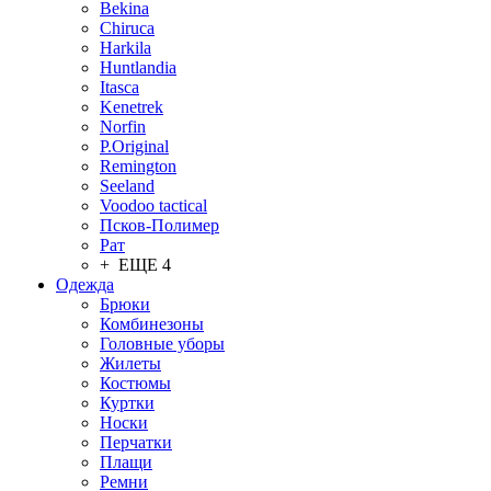
Bekina
Chiruсa
Harkila
Huntlandia
Itasca
Kenetrek
Norfin
P.Original
Remington
Seeland
Voodoo tactical
Псков-Полимер
Рат
+ ЕЩЕ 4
Одежда
Брюки
Комбинезоны
Головные уборы
Жилеты
Костюмы
Куртки
Носки
Перчатки
Плащи
Ремни