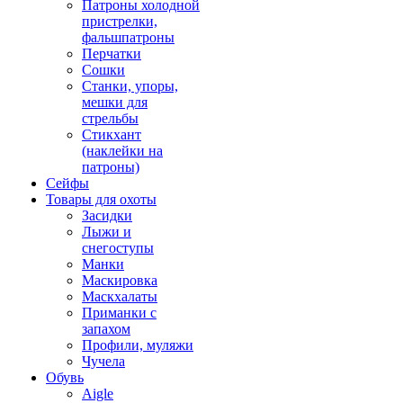
Патроны холодной
пристрелки,
фальшпатроны
Перчатки
Сошки
Станки, упоры,
мешки для
стрельбы
Стикхант
(наклейки на
патроны)
Сейфы
Товары для охоты
Засидки
Лыжи и
снегоступы
Манки
Маскировка
Маскхалаты
Приманки с
запахом
Профили, муляжи
Чучела
Обувь
Aigle