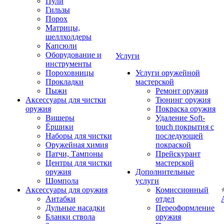
Пули
Гильзы
Порох
Матрицы,
шеллхолдеры
Капсюли
Оборудование и
Услуги
инструменты
Пороховницы
Услуги оружейной
Прокладки
мастерской
Пыжи
Ремонт оружия
Аксессуары для чистки
Тюнинг оружия
оружия
Покраска оружия
Вишеры
Удаление Soft-
Ёршики
touch покрытия с
Наборы для чистки
последующей
Оружейная химия
покраской
Патчи, Тампоны
Прейскурант
Центры для чистки
мастерской
оружия
Дополнительные
Шомпола
услуги
Аксессуары для оружия
Комиссионный
Антабки
отдел
Дульные насадки
Переоформление
Бланки ствола
оружия