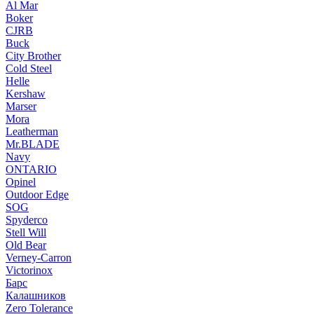
Al Mar
Boker
CJRB
Buck
City Brother
Cold Steel
Helle
Kershaw
Marser
Mora
Leatherman
Mr.BLADE
Navy
ONTARIO
Opinel
Outdoor Edge
SOG
Spyderco
Stell Will
Old Bear
Verney-Carron
Victorinox
Барс
Калашников
Zero Tolerance