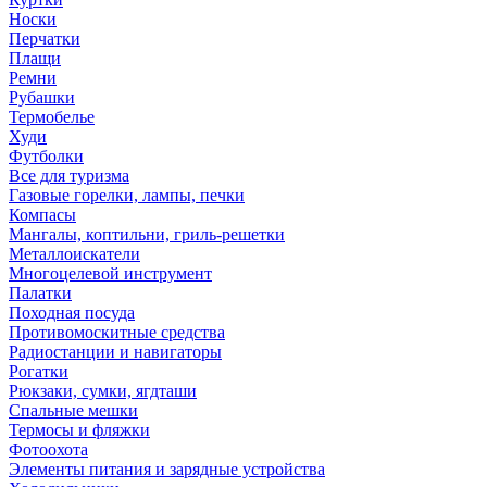
Носки
Перчатки
Плащи
Ремни
Рубашки
Термобелье
Худи
Футболки
Все для туризма
Газовые горелки, лампы, печки
Компасы
Мангалы, коптильни, гриль-решетки
Металлоискатели
Многоцелевой инструмент
Палатки
Походная посуда
Противомоскитные средства
Радиостанции и навигаторы
Рогатки
Рюкзаки, сумки, ягдташи
Спальные мешки
Термосы и фляжки
Фотоохота
Элементы питания и зарядные устройства