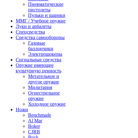
Пневматические
пистолеты
Пульки и шарики
ММГ / Учебное оружие
Луки и арбалеты
Спецсредства
Средства самообороны
Газовые
баллончики
Электрошокеры
Сигнальные средства
Оружие имеющее
культурную ценность
Метательное и
другое оружие
Милитария
Огнестрельное
оружие
Холодное оружие
Ножи
Benchmade
Al Mar
Boker
CJRB
Buck