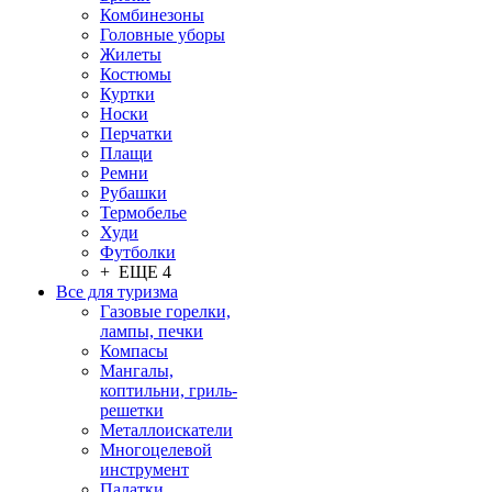
Комбинезоны
Головные уборы
Жилеты
Костюмы
Куртки
Носки
Перчатки
Плащи
Ремни
Рубашки
Термобелье
Худи
Футболки
+ ЕЩЕ 4
Все для туризма
Газовые горелки,
лампы, печки
Компасы
Мангалы,
коптильни, гриль-
решетки
Металлоискатели
Многоцелевой
инструмент
Палатки