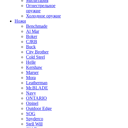
Милитария
Огнестрельное
оружие
Холодное оружие
Ножи
Benchmade
Al Mar
Boker
CJRB
Buck
City Brother
Cold Steel
Helle
Kershaw
Marser
Mora
Leatherman
Mr.BLADE
Navy
ONTARIO
Opinel
Outdoor Edge
SOG
Spyderco
Stell Will