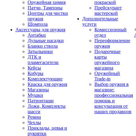
Оружейная химия
покраской
Патчи, Тампоны
Прейскурант
Центры для чистки
мастерской
оружия
Дополнительные
Шомпола
услуги
Аксессуары для оружия
Комиссионный
Антабки
отдел
Дульные насадки
Переоформление
Бланки ствола
оружия
Затыльники
Подарочные
ДТК и
карты
пламегасители
оружейного
Кейсы
магазина
Кобуры
Оружейный
Комплектующие
Trade-in
Краска для оружия
Выбор оружия в
Магазины
магазине:
Мушки
профессиональная
Патронташи
помощь и
Ложи, Комплекты
консультация от
шасси
наших продавцов
Ремни
Чехлы
Приклады, цевья и
рукоятки