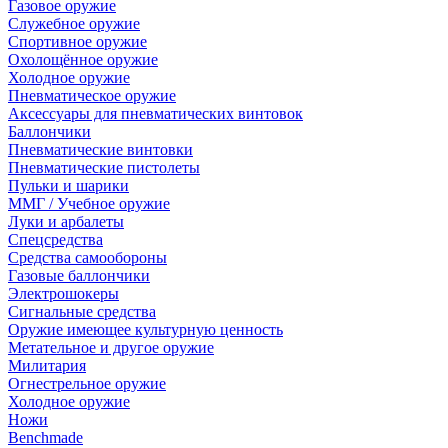
Газовое оружие
Служебное оружие
Спортивное оружие
Охолощённое оружие
Холодное оружие
Пневматическое оружие
Аксессуары для пневматических винтовок
Баллончики
Пневматические винтовки
Пневматические пистолеты
Пульки и шарики
ММГ / Учебное оружие
Луки и арбалеты
Спецсредства
Средства самообороны
Газовые баллончики
Электрошокеры
Сигнальные средства
Оружие имеющее культурную ценность
Метательное и другое оружие
Милитария
Огнестрельное оружие
Холодное оружие
Ножи
Benchmade