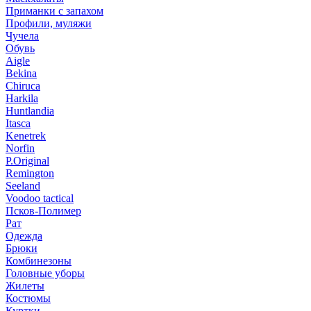
Приманки с запахом
Профили, муляжи
Чучела
Обувь
Aigle
Bekina
Chiruсa
Harkila
Huntlandia
Itasca
Kenetrek
Norfin
P.Original
Remington
Seeland
Voodoo tactical
Псков-Полимер
Рат
Одежда
Брюки
Комбинезоны
Головные уборы
Жилеты
Костюмы
Куртки