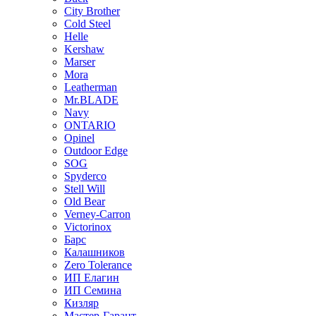
City Brother
Cold Steel
Helle
Kershaw
Marser
Mora
Leatherman
Mr.BLADE
Navy
ONTARIO
Opinel
Outdoor Edge
SOG
Spyderco
Stell Will
Old Bear
Verney-Carron
Victorinox
Барс
Калашников
Zero Tolerance
ИП Елагин
ИП Семина
Кизляр
Мастер-Гарант