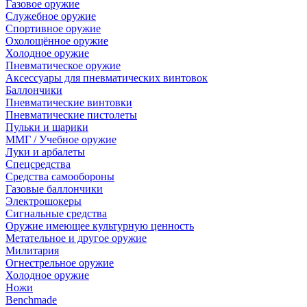
Газовое оружие
Служебное оружие
Спортивное оружие
Охолощённое оружие
Холодное оружие
Пневматическое оружие
Аксессуары для пневматических винтовок
Баллончики
Пневматические винтовки
Пневматические пистолеты
Пульки и шарики
ММГ / Учебное оружие
Луки и арбалеты
Спецсредства
Средства самообороны
Газовые баллончики
Электрошокеры
Сигнальные средства
Оружие имеющее культурную ценность
Метательное и другое оружие
Милитария
Огнестрельное оружие
Холодное оружие
Ножи
Benchmade