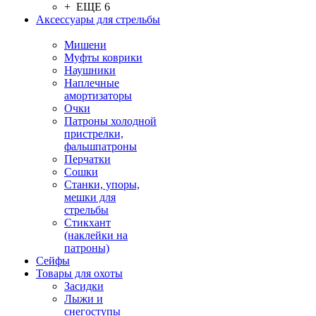
+ ЕЩЕ 6
Аксессуары для стрельбы
Мишени
Муфты коврики
Наушники
Наплечные
амортизаторы
Очки
Патроны холодной
пристрелки,
фальшпатроны
Перчатки
Сошки
Станки, упоры,
мешки для
стрельбы
Стикхант
(наклейки на
патроны)
Сейфы
Товары для охоты
Засидки
Лыжи и
снегоступы