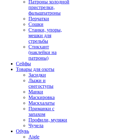
Патроны холодной
пристрелки,
фальшпатроны
Перчатки
Сошки
Станки, упоры,
мешки для
стрельбы
Стикхант
(наклейки на
патроны)
Сейфы
Товары для охоты
Засидки
Лыжи и
снегоступы
Манки
Маскировка
Маскхалаты
Приманки с
запахом
Профили, муляжи
Чучела
Обувь
Aigle