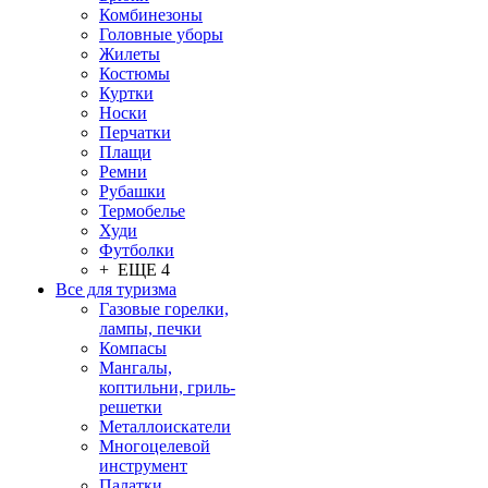
Комбинезоны
Головные уборы
Жилеты
Костюмы
Куртки
Носки
Перчатки
Плащи
Ремни
Рубашки
Термобелье
Худи
Футболки
+ ЕЩЕ 4
Все для туризма
Газовые горелки,
лампы, печки
Компасы
Мангалы,
коптильни, гриль-
решетки
Металлоискатели
Многоцелевой
инструмент
Палатки