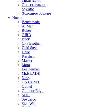
Милитария
Огнестрельное
оружие
Холодное оружие
Ножи
Benchmade
Al Mar
Boker
CJRB
Buck
City Brother
Cold Steel
Helle
Kershaw
Marser
Mora
Leatherman
Mr.BLADE
Navy
ONTARIO
Opinel
Outdoor Edge
SOG
Spyderco
Stell Will