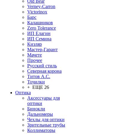
Old Bear
Verney-Carron
Victorinox
Барс
Калашников
Zero Tolerance
ИП Елагин
ИП Семина
Кизляр
Мастер-Гарант
Мачете
Прочее
Русский стиль
Северная корона
Титов А.С.
Точилки
+ ЕЩЕ 26
Оптика
Аксессуары для
оптики
Бинокли
Дальномеры
Чехлы для оптики
Зрительные трубы
Коллиматоры