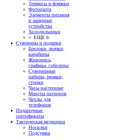
Термосы и фляжки
Фотоохота
Элементы питания
и зарядные
устройства
Холодильники
+ ЕЩЕ 6
Сувениры и подарки
Брелоки, значки,
карабины
Живопись,
графика, гобелены
Сувенирные
наборы, рюмки,
стопки
Часы настенные
Макеты патронов
Чехлы для
телефонов
Подарочные
сертификаты
Тактическая медицина
Носилки
Подсумки