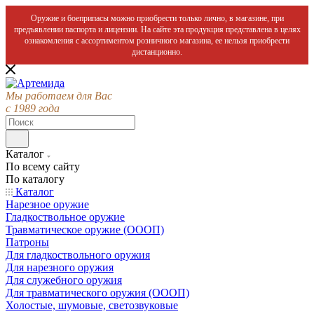
Оружие и боеприпасы можно приобрести только лично, в магазине, при
предъявлении паспорта и лицензии. На сайте эта продукция представлена в целях
ознакомления с ассортиментом розничного магазина, ее нельзя приобрести
дистанционно.
Мы работаем для Вас
с 1989 года
Каталог
По всему сайту
По каталогу
Каталог
Нарезное оружие
Гладкоствольное оружие
Травматическое оружие (ОООП)
Патроны
Для гладкоствольного оружия
Для нарезного оружия
Для служебного оружия
Для травматического оружия (ОООП)
Холостые, шумовые, светозвуковые