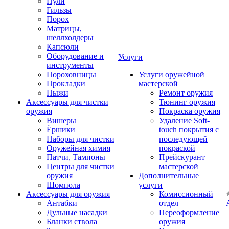
Пули
Гильзы
Порох
Матрицы,
шеллхолдеры
Капсюли
Оборудование и
Услуги
инструменты
Пороховницы
Услуги оружейной
Прокладки
мастерской
Пыжи
Ремонт оружия
Аксессуары для чистки
Тюнинг оружия
оружия
Покраска оружия
Вишеры
Удаление Soft-
Ёршики
touch покрытия с
Наборы для чистки
последующей
Оружейная химия
покраской
Патчи, Тампоны
Прейскурант
Центры для чистки
мастерской
оружия
Дополнительные
Шомпола
услуги
Аксессуары для оружия
Комиссионный
Антабки
отдел
Дульные насадки
Переоформление
Бланки ствола
оружия