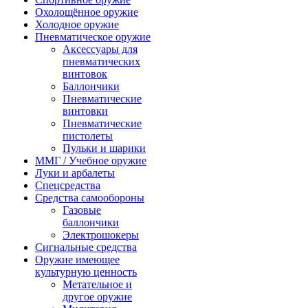
Охолощённое оружие
Холодное оружие
Пневматическое оружие
Аксессуары для
пневматических
винтовок
Баллончики
Пневматические
винтовки
Пневматические
пистолеты
Пульки и шарики
ММГ / Учебное оружие
Луки и арбалеты
Спецсредства
Средства самообороны
Газовые
баллончики
Электрошокеры
Сигнальные средства
Оружие имеющее
культурную ценность
Метательное и
другое оружие