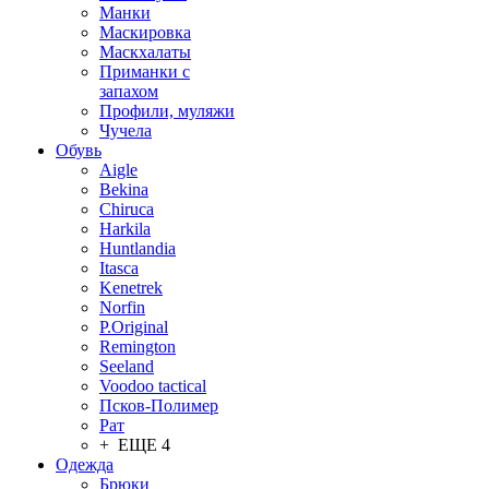
Манки
Маскировка
Маскхалаты
Приманки с
запахом
Профили, муляжи
Чучела
Обувь
Aigle
Bekina
Chiruсa
Harkila
Huntlandia
Itasca
Kenetrek
Norfin
P.Original
Remington
Seeland
Voodoo tactical
Псков-Полимер
Рат
+ ЕЩЕ 4
Одежда
Брюки