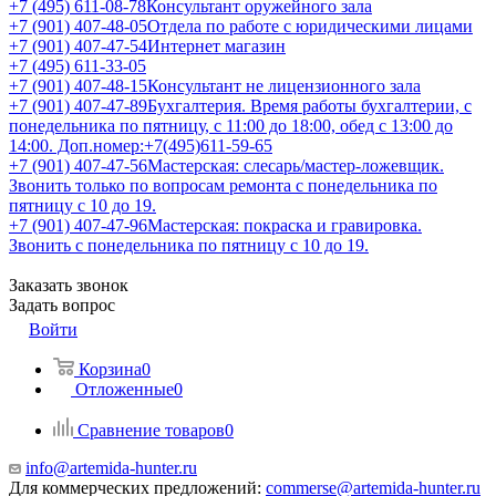
+7 (495) 611-08-78
Консультант оружейного зала
+7 (901) 407-48-05
Отдела по работе с юридическими лицами
+7 (901) 407-47-54
Интернет магазин
+7 (495) 611-33-05
+7 (901) 407-48-15
Консультант не лицензионного зала
+7 (901) 407-47-89
Бухгалтерия. Время работы бухгалтерии, с
понедельника по пятницу, с 11:00 до 18:00, обед с 13:00 до
14:00. Доп.номер:+7(495)611-59-65
+7 (901) 407-47-56
Мастерская: слесарь/мастер-ложевщик.
Звонить только по вопросам ремонта с понедельника по
пятницу с 10 до 19.
+7 (901) 407-47-96
Мастерская: покраска и гравировка.
Звонить с понедельника по пятницу с 10 до 19.
Заказать звонок
Задать вопрос
Войти
Корзина
0
Отложенные
0
Сравнение товаров
0
info@artemida-hunter.ru
Для коммерческих предложений:
commerse@artemida-hunter.ru