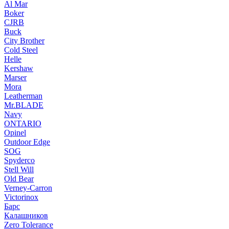
Al Mar
Boker
CJRB
Buck
City Brother
Cold Steel
Helle
Kershaw
Marser
Mora
Leatherman
Mr.BLADE
Navy
ONTARIO
Opinel
Outdoor Edge
SOG
Spyderco
Stell Will
Old Bear
Verney-Carron
Victorinox
Барс
Калашников
Zero Tolerance