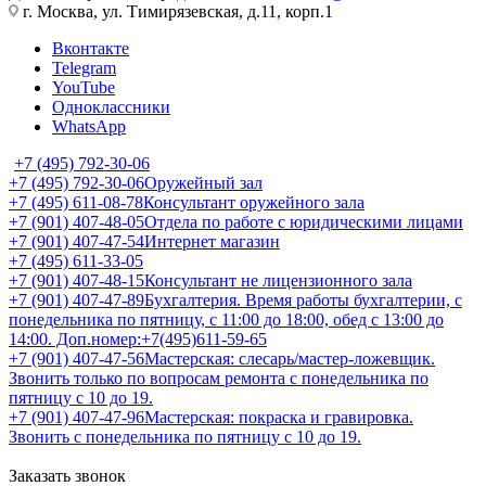
г. Москва, ул. Тимирязевская, д.11, корп.1
Вконтакте
Telegram
YouTube
Одноклассники
WhatsApp
+7 (495) 792-30-06
+7 (495) 792-30-06
Оружейный зал
+7 (495) 611-08-78
Консультант оружейного зала
+7 (901) 407-48-05
Отдела по работе с юридическими лицами
+7 (901) 407-47-54
Интернет магазин
+7 (495) 611-33-05
+7 (901) 407-48-15
Консультант не лицензионного зала
+7 (901) 407-47-89
Бухгалтерия. Время работы бухгалтерии, с
понедельника по пятницу, с 11:00 до 18:00, обед с 13:00 до
14:00. Доп.номер:+7(495)611-59-65
+7 (901) 407-47-56
Мастерская: слесарь/мастер-ложевщик.
Звонить только по вопросам ремонта с понедельника по
пятницу с 10 до 19.
+7 (901) 407-47-96
Мастерская: покраска и гравировка.
Звонить с понедельника по пятницу с 10 до 19.
Заказать звонок