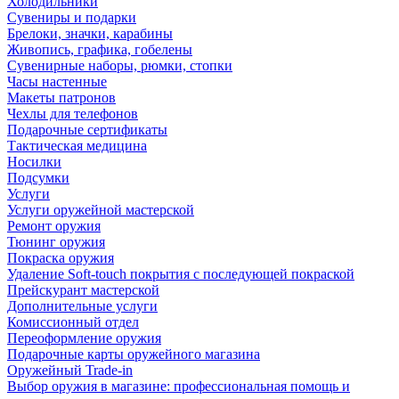
Холодильники
Сувениры и подарки
Брелоки, значки, карабины
Живопись, графика, гобелены
Сувенирные наборы, рюмки, стопки
Часы настенные
Макеты патронов
Чехлы для телефонов
Подарочные сертификаты
Тактическая медицина
Носилки
Подсумки
Услуги
Услуги оружейной мастерской
Ремонт оружия
Тюнинг оружия
Покраска оружия
Удаление Soft-touch покрытия с последующей покраской
Прейскурант мастерской
Дополнительные услуги
Комиссионный отдел
Переоформление оружия
Подарочные карты оружейного магазина
Оружейный Trade-in
Выбор оружия в магазине: профессиональная помощь и