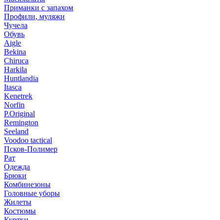
Приманки с запахом
Профили, муляжи
Чучела
Обувь
Aigle
Bekina
Chiruсa
Harkila
Huntlandia
Itasca
Kenetrek
Norfin
P.Original
Remington
Seeland
Voodoo tactical
Псков-Полимер
Рат
Одежда
Брюки
Комбинезоны
Головные уборы
Жилеты
Костюмы
Куртки