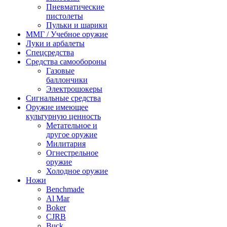
Пневматические
пистолеты
Пульки и шарики
ММГ / Учебное оружие
Луки и арбалеты
Спецсредства
Средства самообороны
Газовые
баллончики
Электрошокеры
Сигнальные средства
Оружие имеющее
культурную ценность
Метательное и
другое оружие
Милитария
Огнестрельное
оружие
Холодное оружие
Ножи
Benchmade
Al Mar
Boker
CJRB
Buck