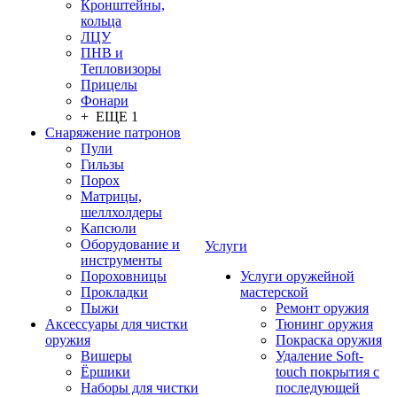
Кронштейны,
кольца
ЛЦУ
ПНВ и
Тепловизоры
Прицелы
Фонари
+ ЕЩЕ 1
Снаряжение патронов
Пули
Гильзы
Порох
Матрицы,
шеллхолдеры
Капсюли
Оборудование и
Услуги
инструменты
Пороховницы
Услуги оружейной
Прокладки
мастерской
Пыжи
Ремонт оружия
Аксессуары для чистки
Тюнинг оружия
оружия
Покраска оружия
Вишеры
Удаление Soft-
Ёршики
touch покрытия с
Наборы для чистки
последующей