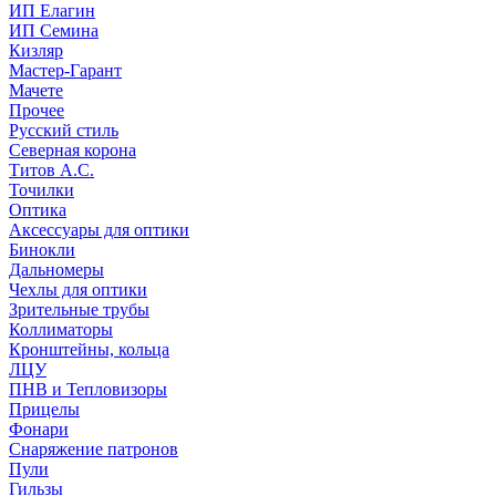
ИП Елагин
ИП Семина
Кизляр
Мастер-Гарант
Мачете
Прочее
Русский стиль
Северная корона
Титов А.С.
Точилки
Оптика
Аксессуары для оптики
Бинокли
Дальномеры
Чехлы для оптики
Зрительные трубы
Коллиматоры
Кронштейны, кольца
ЛЦУ
ПНВ и Тепловизоры
Прицелы
Фонари
Снаряжение патронов
Пули
Гильзы