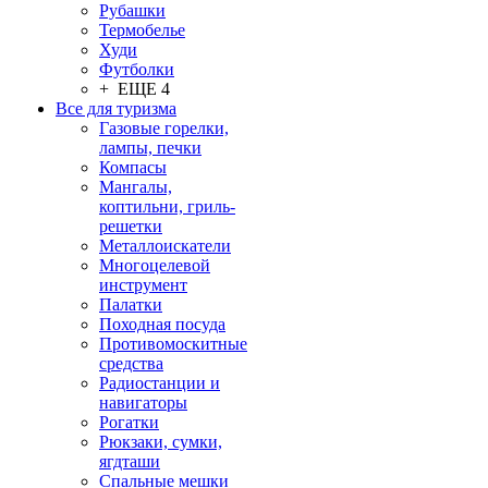
Рубашки
Термобелье
Худи
Футболки
+ ЕЩЕ 4
Все для туризма
Газовые горелки,
лампы, печки
Компасы
Мангалы,
коптильни, гриль-
решетки
Металлоискатели
Многоцелевой
инструмент
Палатки
Походная посуда
Противомоскитные
средства
Радиостанции и
навигаторы
Рогатки
Рюкзаки, сумки,
ягдташи
Спальные мешки