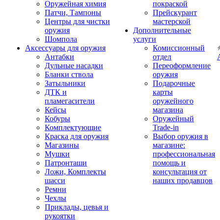
Оружейная химия
покраской
Патчи, Тампоны
Прейскурант
Центры для чистки
мастерской
оружия
Дополнительные
Шомпола
услуги
Аксессуары для оружия
Комиссионный
Антабки
отдел
Дульные насадки
Переоформление
Бланки ствола
оружия
Затыльники
Подарочные
ДТК и
карты
пламегасители
оружейного
Кейсы
магазина
Кобуры
Оружейный
Комплектующие
Trade-in
Краска для оружия
Выбор оружия в
Магазины
магазине:
Мушки
профессиональная
Патронташи
помощь и
Ложи, Комплекты
консультация от
шасси
наших продавцов
Ремни
Чехлы
Приклады, цевья и
рукоятки