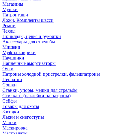
Магазины
Мушки
Патронташи
Ложи, Комплекты шасси
Ремни
Чехлы
Приклады, цевья и рукоятки
Аксессуары для стрельбы
Мишени
Муфты коврики
Наушники
Наплечные амортизаторы
Очки
Патроны холодной пристрелки, фальшпатроны
Перчатки
Сошки
Станки, упоры, мешки для стрельбы
Стикхант (наклейки на патроны)
Сейфы
Товары для охоты
Засидки
Лыжи и снегоступы
Манки
Маскировка
Маскхалаты