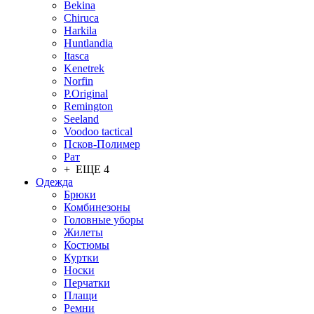
Bekina
Chiruсa
Harkila
Huntlandia
Itasca
Kenetrek
Norfin
P.Original
Remington
Seeland
Voodoo tactical
Псков-Полимер
Рат
+ ЕЩЕ 4
Одежда
Брюки
Комбинезоны
Головные уборы
Жилеты
Костюмы
Куртки
Носки
Перчатки
Плащи
Ремни