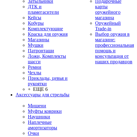
Затыльники
Подарочные
ДТК и
карты
пламегасители
оружейного
Кейсы
магазина
Кобуры
Оружейный
Комплектующие
Trade-in
Краска для оружия
Выбор оружия в
Магазины
магазине:
Мушки
профессиональная
Патронташи
помощь и
Ложи, Комплекты
консультация от
шасси
наших продавцов
Ремни
Чехлы
Приклады, цевья и
рукоятки
+ ЕЩЕ 6
Аксессуары для стрельбы
Мишени
Муфты коврики
Наушники
Наплечные
амортизаторы
Очки