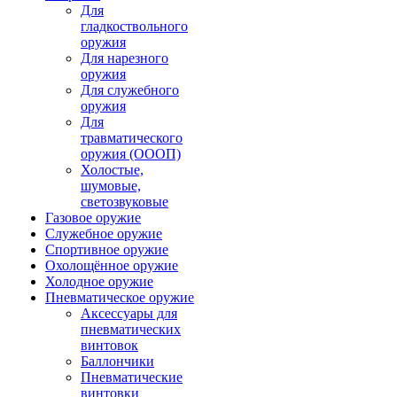
Для
гладкоствольного
оружия
Для нарезного
оружия
Для служебного
оружия
Для
травматического
оружия (ОООП)
Холостые,
шумовые,
светозвуковые
Газовое оружие
Служебное оружие
Спортивное оружие
Охолощённое оружие
Холодное оружие
Пневматическое оружие
Аксессуары для
пневматических
винтовок
Баллончики
Пневматические
винтовки