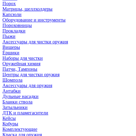
Порох
Матрицы, шеллхолдеры
Капсюли
Оборудование и инструменты
Пороховницы
Прокладки
Пыжи
Аксессуары для чистки оружия
Вишеры
Ёршики
Наборы для чистки
Оружейная химия
Патчи, Тампоны
Центры для чистки оружия
Шомпола
Аксессуары для оружия
Антабки
Дульные насадки
Бланки ствола
Затыльники
ДТК и пламегасители
Кейсы
Кобуры
Комплектующие
Краска для оружия