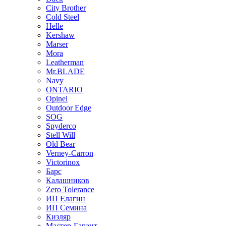
City Brother
Cold Steel
Helle
Kershaw
Marser
Mora
Leatherman
Mr.BLADE
Navy
ONTARIO
Opinel
Outdoor Edge
SOG
Spyderco
Stell Will
Old Bear
Verney-Carron
Victorinox
Барс
Калашников
Zero Tolerance
ИП Елагин
ИП Семина
Кизляр
Мастер-Гарант