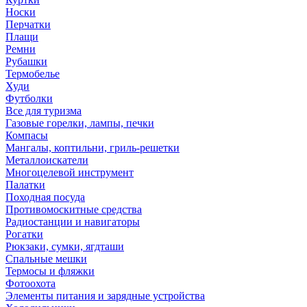
Носки
Перчатки
Плащи
Ремни
Рубашки
Термобелье
Худи
Футболки
Все для туризма
Газовые горелки, лампы, печки
Компасы
Мангалы, коптильни, гриль-решетки
Металлоискатели
Многоцелевой инструмент
Палатки
Походная посуда
Противомоскитные средства
Радиостанции и навигаторы
Рогатки
Рюкзаки, сумки, ягдташи
Спальные мешки
Термосы и фляжки
Фотоохота
Элементы питания и зарядные устройства