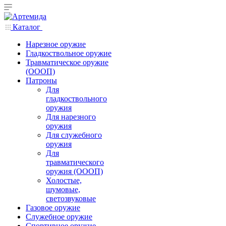
Каталог
Нарезное оружие
Гладкоствольное оружие
Травматическое оружие
(ОООП)
Патроны
Для
гладкоствольного
оружия
Для нарезного
оружия
Для служебного
оружия
Для
травматического
оружия (ОООП)
Холостые,
шумовые,
светозвуковые
Газовое оружие
Служебное оружие
Спортивное оружие