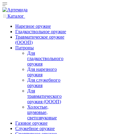
Каталог
Нарезное оружие
Гладкоствольное оружие
Травматическое оружие
(ОООП)
Патроны
Для
гладкоствольного
оружия
Для нарезного
оружия
Для служебного
оружия
Для
травматического
оружия (ОООП)
Холостые,
шумовые,
светозвуковые
Газовое оружие
Служебное оружие
Спортивное оружие