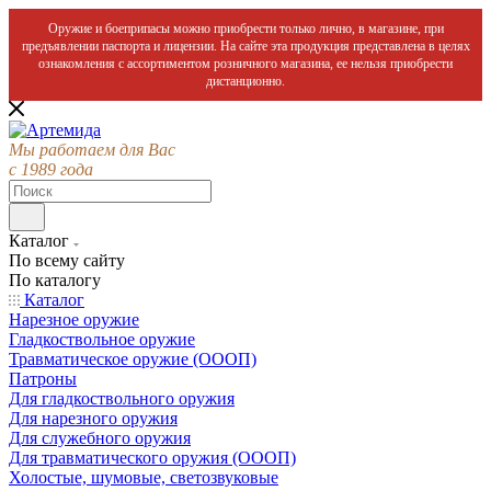
Оружие и боеприпасы можно приобрести только лично, в магазине, при
предъявлении паспорта и лицензии. На сайте эта продукция представлена в целях
ознакомления с ассортиментом розничного магазина, ее нельзя приобрести
дистанционно.
Мы работаем для Вас
с 1989 года
Каталог
По всему сайту
По каталогу
Каталог
Нарезное оружие
Гладкоствольное оружие
Травматическое оружие (ОООП)
Патроны
Для гладкоствольного оружия
Для нарезного оружия
Для служебного оружия
Для травматического оружия (ОООП)
Холостые, шумовые, светозвуковые