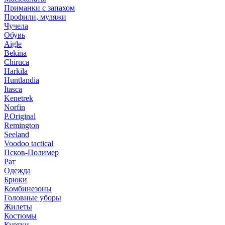
Приманки с запахом
Профили, муляжи
Чучела
Обувь
Aigle
Bekina
Chiruсa
Harkila
Huntlandia
Itasca
Kenetrek
Norfin
P.Original
Remington
Seeland
Voodoo tactical
Псков-Полимер
Рат
Одежда
Брюки
Комбинезоны
Головные уборы
Жилеты
Костюмы
Куртки