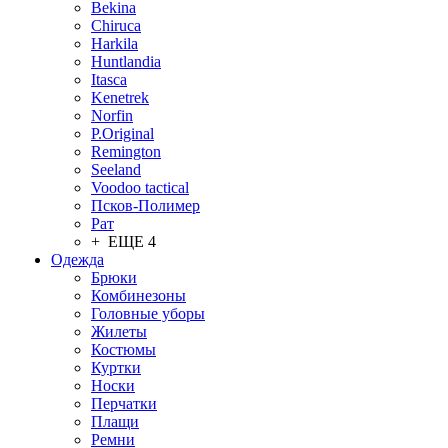
Bekina
Chiruсa
Harkila
Huntlandia
Itasca
Kenetrek
Norfin
P.Original
Remington
Seeland
Voodoo tactical
Псков-Полимер
Рат
+ ЕЩЕ 4
Одежда
Брюки
Комбинезоны
Головные уборы
Жилеты
Костюмы
Куртки
Носки
Перчатки
Плащи
Ремни