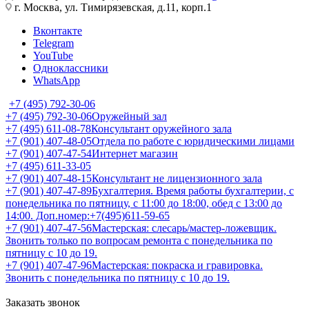
г. Москва, ул. Тимирязевская, д.11, корп.1
Вконтакте
Telegram
YouTube
Одноклассники
WhatsApp
+7 (495) 792-30-06
+7 (495) 792-30-06
Оружейный зал
+7 (495) 611-08-78
Консультант оружейного зала
+7 (901) 407-48-05
Отдела по работе с юридическими лицами
+7 (901) 407-47-54
Интернет магазин
+7 (495) 611-33-05
+7 (901) 407-48-15
Консультант не лицензионного зала
+7 (901) 407-47-89
Бухгалтерия. Время работы бухгалтерии, с
понедельника по пятницу, с 11:00 до 18:00, обед с 13:00 до
14:00. Доп.номер:+7(495)611-59-65
+7 (901) 407-47-56
Мастерская: слесарь/мастер-ложевщик.
Звонить только по вопросам ремонта с понедельника по
пятницу с 10 до 19.
+7 (901) 407-47-96
Мастерская: покраска и гравировка.
Звонить с понедельника по пятницу с 10 до 19.
Заказать звонок