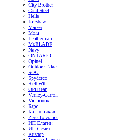
City Brother
Cold Steel
Helle
Kershaw
Marser
Mora
Leatherman
Mr.BLADE
Navy
ONTARIO
Opinel
Outdoor Edge
SOG
Spyderco
Stell Will
Old Bear
Verney-Carron
Victorinox
Барс
Калашников
Zero Tolerance
ИП Елагин
ИП Семина
Кизляр
Мастер-Гарант