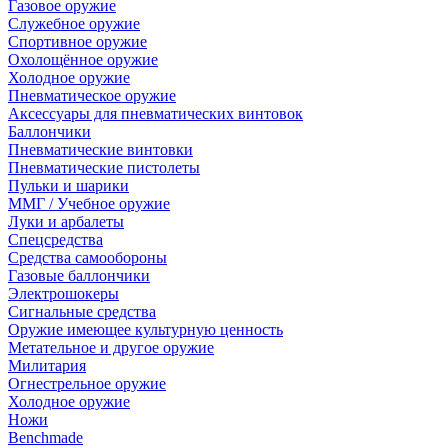
Газовое оружие
Служебное оружие
Спортивное оружие
Охолощённое оружие
Холодное оружие
Пневматическое оружие
Аксессуары для пневматических винтовок
Баллончики
Пневматические винтовки
Пневматические пистолеты
Пульки и шарики
ММГ / Учебное оружие
Луки и арбалеты
Спецсредства
Средства самообороны
Газовые баллончики
Электрошокеры
Сигнальные средства
Оружие имеющее культурную ценность
Метательное и другое оружие
Милитария
Огнестрельное оружие
Холодное оружие
Ножи
Benchmade