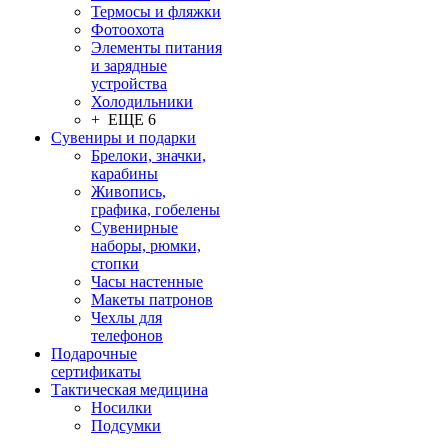
Термосы и фляжки
Фотоохота
Элементы питания
и зарядные
устройства
Холодильники
+ ЕЩЕ 6
Сувениры и подарки
Брелоки, значки,
карабины
Живопись,
графика, гобелены
Сувенирные
наборы, рюмки,
стопки
Часы настенные
Макеты патронов
Чехлы для
телефонов
Подарочные
сертификаты
Тактическая медицина
Носилки
Подсумки