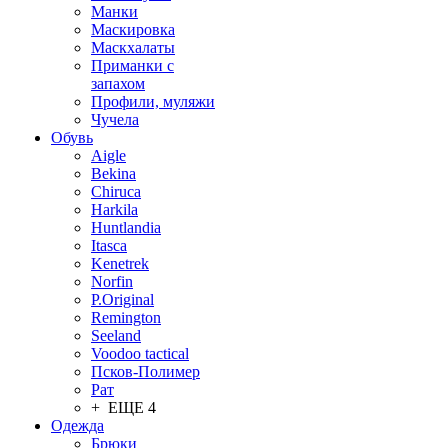
Манки
Маскировка
Маскхалаты
Приманки с
запахом
Профили, муляжи
Чучела
Обувь
Aigle
Bekina
Chiruсa
Harkila
Huntlandia
Itasca
Kenetrek
Norfin
P.Original
Remington
Seeland
Voodoo tactical
Псков-Полимер
Рат
+ ЕЩЕ 4
Одежда
Брюки