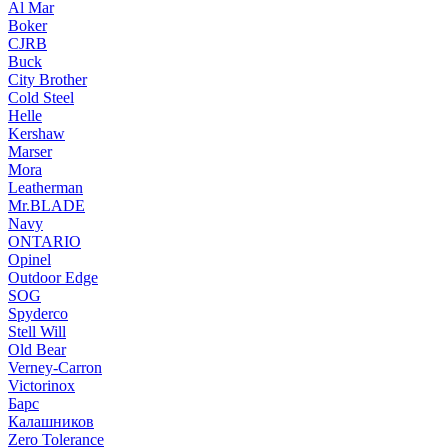
Al Mar
Boker
CJRB
Buck
City Brother
Cold Steel
Helle
Kershaw
Marser
Mora
Leatherman
Mr.BLADE
Navy
ONTARIO
Opinel
Outdoor Edge
SOG
Spyderco
Stell Will
Old Bear
Verney-Carron
Victorinox
Барс
Калашников
Zero Tolerance