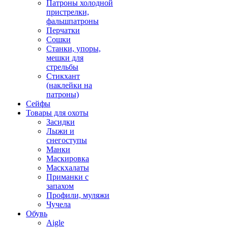
Патроны холодной
пристрелки,
фальшпатроны
Перчатки
Сошки
Станки, упоры,
мешки для
стрельбы
Стикхант
(наклейки на
патроны)
Сейфы
Товары для охоты
Засидки
Лыжи и
снегоступы
Манки
Маскировка
Маскхалаты
Приманки с
запахом
Профили, муляжи
Чучела
Обувь
Aigle