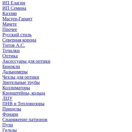
ИП Елагин
ИП Семина
Кизляр
Мастер-Гарант
Мачете
Прочее
Русский стиль
Северная корона
Титов А.С.
Точилки
Оптика
Аксессуары для оптики
Бинокли
Дальномеры
Чехлы для оптики
Зрительные трубы
Коллиматоры
Кронштейны, кольца
ЛЦУ
ПНВ и Тепловизоры
Прицелы
Фонари
Снаряжение патронов
Пули
Гильзы