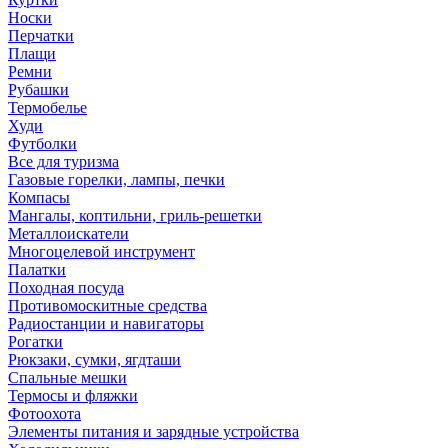
Носки
Перчатки
Плащи
Ремни
Рубашки
Термобелье
Худи
Футболки
Все для туризма
Газовые горелки, лампы, печки
Компасы
Мангалы, коптильни, гриль-решетки
Металлоискатели
Многоцелевой инструмент
Палатки
Походная посуда
Противомоскитные средства
Радиостанции и навигаторы
Рогатки
Рюкзаки, сумки, ягдташи
Спальные мешки
Термосы и фляжки
Фотоохота
Элементы питания и зарядные устройства