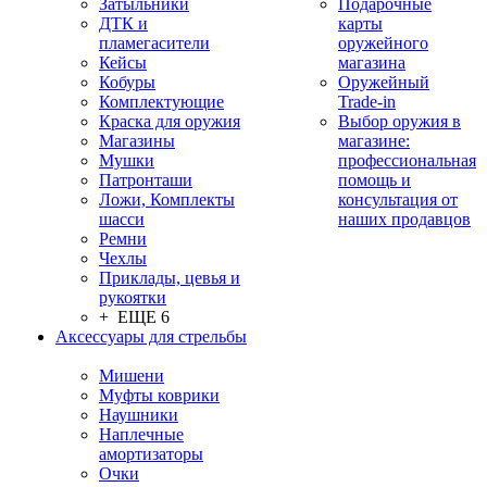
Затыльники
Подарочные
ДТК и
карты
пламегасители
оружейного
Кейсы
магазина
Кобуры
Оружейный
Комплектующие
Trade-in
Краска для оружия
Выбор оружия в
Магазины
магазине:
Мушки
профессиональная
Патронташи
помощь и
Ложи, Комплекты
консультация от
шасси
наших продавцов
Ремни
Чехлы
Приклады, цевья и
рукоятки
+ ЕЩЕ 6
Аксессуары для стрельбы
Мишени
Муфты коврики
Наушники
Наплечные
амортизаторы
Очки