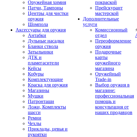
Оружейная химия
покраской
Патчи, Тампоны
Прейскурант
Центры для чистки
мастерской
оружия
Дополнительные
Шомпола
услуги
Аксессуары для оружия
Комиссионный
Антабки
отдел
Дульные насадки
Переоформление
Бланки ствола
оружия
Затыльники
Подарочные
ДТК и
карты
пламегасители
оружейного
Кейсы
магазина
Кобуры
Оружейный
Комплектующие
Trade-in
Краска для оружия
Выбор оружия в
Магазины
магазине:
Мушки
профессиональная
Патронташи
помощь и
Ложи, Комплекты
консультация от
шасси
наших продавцов
Ремни
Чехлы
Приклады, цевья и
рукоятки