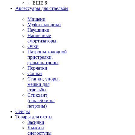
+ ЕЩЕ 6
Аксессуары для стрельбы
Мишени
Муфты коврики
Наушники
Наплечные
амортизаторы
Очки
Патроны холодной
пристрелки,
фальшпатроны
Перчатки
Сошки
Станки, упоры,
мешки для
стрельбы
Стикхант
(наклейки на
патроны)
Сейфы
Товары для охоты
Засидки
Лыжи и
снегоступы