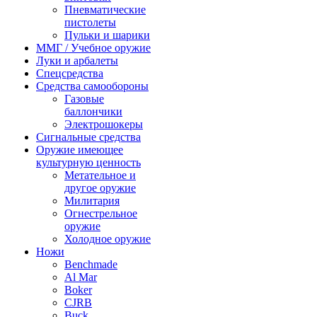
Пневматические
пистолеты
Пульки и шарики
ММГ / Учебное оружие
Луки и арбалеты
Спецсредства
Средства самообороны
Газовые
баллончики
Электрошокеры
Сигнальные средства
Оружие имеющее
культурную ценность
Метательное и
другое оружие
Милитария
Огнестрельное
оружие
Холодное оружие
Ножи
Benchmade
Al Mar
Boker
CJRB
Buck