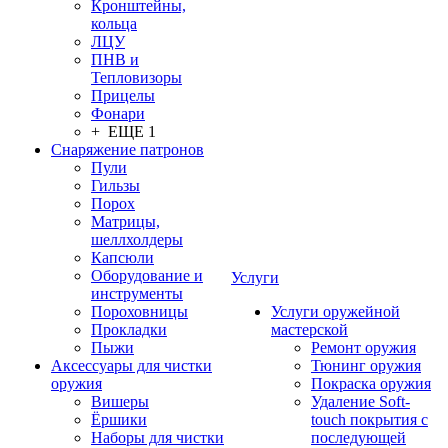
Кронштейны,
кольца
ЛЦУ
ПНВ и
Тепловизоры
Прицелы
Фонари
+ ЕЩЕ 1
Снаряжение патронов
Пули
Гильзы
Порох
Матрицы,
шеллхолдеры
Капсюли
Оборудование и
Услуги
инструменты
Пороховницы
Услуги оружейной
Прокладки
мастерской
Пыжи
Ремонт оружия
Аксессуары для чистки
Тюнинг оружия
оружия
Покраска оружия
Вишеры
Удаление Soft-
Ёршики
touch покрытия с
Наборы для чистки
последующей