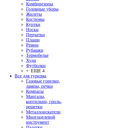
Комбинезоны
Головные уборы
Жилеты
Костюмы
Куртки
Носки
Перчатки
Плащи
Ремни
Рубашки
Термобелье
Худи
Футболки
+ ЕЩЕ 4
Все для туризма
Газовые горелки,
лампы, печки
Компасы
Мангалы,
коптильни, гриль-
решетки
Металлоискатели
Многоцелевой
инструмент
Палатки