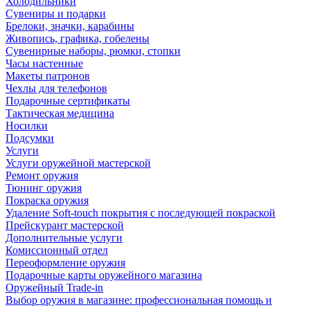
Холодильники
Сувениры и подарки
Брелоки, значки, карабины
Живопись, графика, гобелены
Сувенирные наборы, рюмки, стопки
Часы настенные
Макеты патронов
Чехлы для телефонов
Подарочные сертификаты
Тактическая медицина
Носилки
Подсумки
Услуги
Услуги оружейной мастерской
Ремонт оружия
Тюнинг оружия
Покраска оружия
Удаление Soft-touch покрытия с последующей покраской
Прейскурант мастерской
Дополнительные услуги
Комиссионный отдел
Переоформление оружия
Подарочные карты оружейного магазина
Оружейный Trade-in
Выбор оружия в магазине: профессиональная помощь и