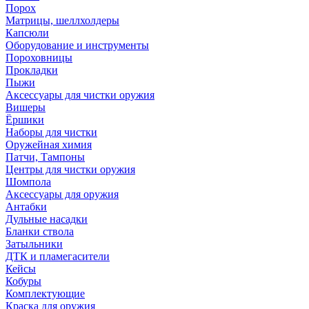
Порох
Матрицы, шеллхолдеры
Капсюли
Оборудование и инструменты
Пороховницы
Прокладки
Пыжи
Аксессуары для чистки оружия
Вишеры
Ёршики
Наборы для чистки
Оружейная химия
Патчи, Тампоны
Центры для чистки оружия
Шомпола
Аксессуары для оружия
Антабки
Дульные насадки
Бланки ствола
Затыльники
ДТК и пламегасители
Кейсы
Кобуры
Комплектующие
Краска для оружия