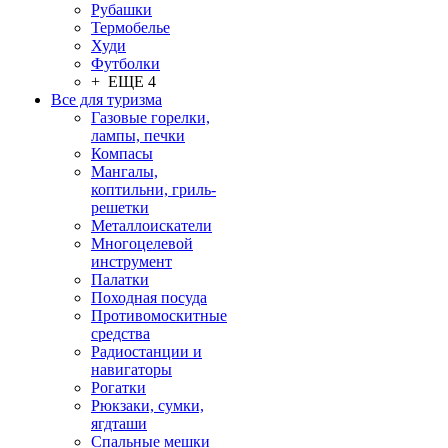
Рубашки
Термобелье
Худи
Футболки
+ ЕЩЕ 4
Все для туризма
Газовые горелки,
лампы, печки
Компасы
Мангалы,
коптильни, гриль-
решетки
Металлоискатели
Многоцелевой
инструмент
Палатки
Походная посуда
Противомоскитные
средства
Радиостанции и
навигаторы
Рогатки
Рюкзаки, сумки,
ягдташи
Спальные мешки