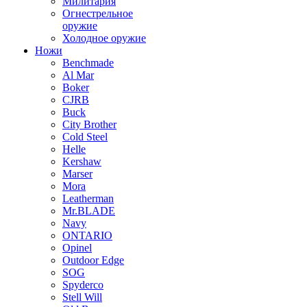
Милитария
Огнестрельное
оружие
Холодное оружие
Ножи
Benchmade
Al Mar
Boker
CJRB
Buck
City Brother
Cold Steel
Helle
Kershaw
Marser
Mora
Leatherman
Mr.BLADE
Navy
ONTARIO
Opinel
Outdoor Edge
SOG
Spyderco
Stell Will