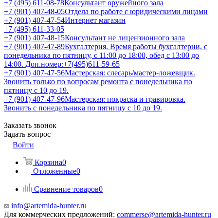
+7 (495) 611-08-78
Консультант оружейного зала
+7 (901) 407-48-05
Отдела по работе с юридическими лицами
+7 (901) 407-47-54
Интернет магазин
+7 (495) 611-33-05
+7 (901) 407-48-15
Консультант не лицензионного зала
+7 (901) 407-47-89
Бухгалтерия. Время работы бухгалтерии, с
понедельника по пятницу, с 11:00 до 18:00, обед с 13:00 до
14:00. Доп.номер:+7(495)611-59-65
+7 (901) 407-47-56
Мастерская: слесарь/мастер-ложевщик.
Звонить только по вопросам ремонта с понедельника по
пятницу с 10 до 19.
+7 (901) 407-47-96
Мастерская: покраска и гравировка.
Звонить с понедельника по пятницу с 10 до 19.
Заказать звонок
Задать вопрос
Войти
Корзина
0
Отложенные
0
Сравнение товаров
0
info@artemida-hunter.ru
Для коммерческих предложений:
commerse@artemida-hunter.ru