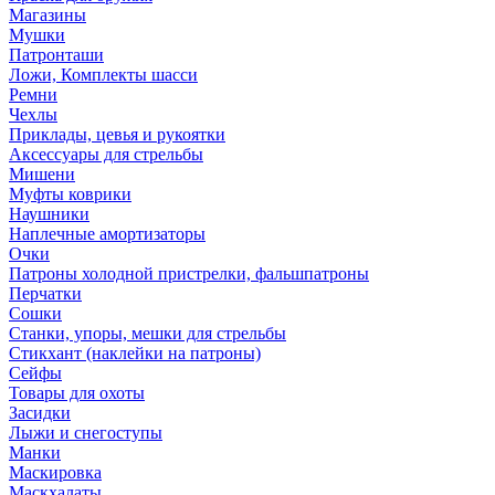
Магазины
Мушки
Патронташи
Ложи, Комплекты шасси
Ремни
Чехлы
Приклады, цевья и рукоятки
Аксессуары для стрельбы
Мишени
Муфты коврики
Наушники
Наплечные амортизаторы
Очки
Патроны холодной пристрелки, фальшпатроны
Перчатки
Сошки
Станки, упоры, мешки для стрельбы
Стикхант (наклейки на патроны)
Сейфы
Товары для охоты
Засидки
Лыжи и снегоступы
Манки
Маскировка
Маскхалаты