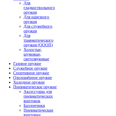
Для
гладкоствольного
оружия
Для нарезного
оружия
Для служебного
оружия
Для
травматического
оружия (ОООП)
Холостые,
шумовые,
светозвуковые
Газовое оружие
Служебное оружие
Спортивное оружие
Охолощённое оружие
Холодное оружие
Пневматическое оружие
Аксессуары для
пневматических
винтовок
Баллончики
Пневматические
винтовки