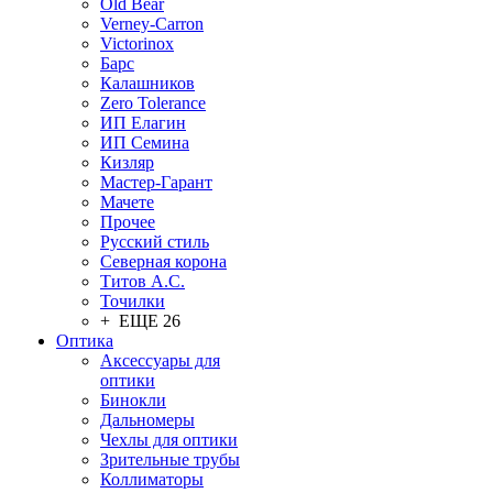
Old Bear
Verney-Carron
Victorinox
Барс
Калашников
Zero Tolerance
ИП Елагин
ИП Семина
Кизляр
Мастер-Гарант
Мачете
Прочее
Русский стиль
Северная корона
Титов А.С.
Точилки
+ ЕЩЕ 26
Оптика
Аксессуары для
оптики
Бинокли
Дальномеры
Чехлы для оптики
Зрительные трубы
Коллиматоры