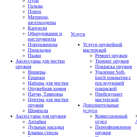
Пули
Гильзы
Порох
Матрицы,
шеллхолдеры
Капсюли
Оборудование и
Услуги
инструменты
Пороховницы
Услуги оружейной
Прокладки
мастерской
Пыжи
Ремонт оружия
Аксессуары для чистки
Тюнинг оружия
оружия
Покраска оружия
Вишеры
Удаление Soft-
Ёршики
touch покрытия с
Наборы для чистки
последующей
Оружейная химия
покраской
Патчи, Тампоны
Прейскурант
Центры для чистки
мастерской
оружия
Дополнительные
Шомпола
услуги
Аксессуары для оружия
Комиссионный
Антабки
отдел
Дульные насадки
Переоформление
Бланки ствола
оружия