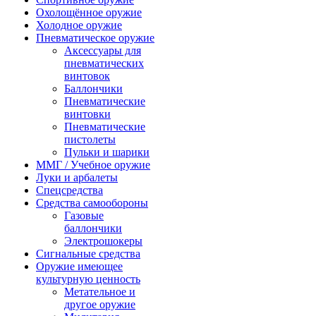
Охолощённое оружие
Холодное оружие
Пневматическое оружие
Аксессуары для
пневматических
винтовок
Баллончики
Пневматические
винтовки
Пневматические
пистолеты
Пульки и шарики
ММГ / Учебное оружие
Луки и арбалеты
Спецсредства
Средства самообороны
Газовые
баллончики
Электрошокеры
Сигнальные средства
Оружие имеющее
культурную ценность
Метательное и
другое оружие