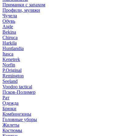
Приманки с запахом
Профили, муляжи
Чучела
Обувь
Aigle
Bekina
Chiruсa
Harkila
Huntlandia
Itasca
Kenetrek
Norfin
P.Original
Remington
Seeland
Voodoo tactical
Псков-Полимер
Рат
Одежда
Брюки
Комбинезоны
Головные уборы
Жилеты
Костюмы
Куртки