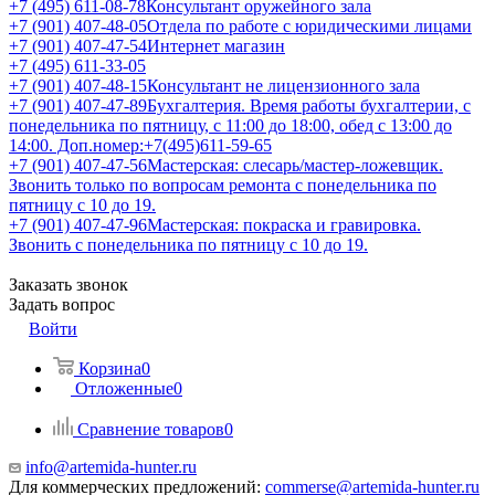
+7 (495) 611-08-78
Консультант оружейного зала
+7 (901) 407-48-05
Отдела по работе с юридическими лицами
+7 (901) 407-47-54
Интернет магазин
+7 (495) 611-33-05
+7 (901) 407-48-15
Консультант не лицензионного зала
+7 (901) 407-47-89
Бухгалтерия. Время работы бухгалтерии, с
понедельника по пятницу, с 11:00 до 18:00, обед с 13:00 до
14:00. Доп.номер:+7(495)611-59-65
+7 (901) 407-47-56
Мастерская: слесарь/мастер-ложевщик.
Звонить только по вопросам ремонта с понедельника по
пятницу с 10 до 19.
+7 (901) 407-47-96
Мастерская: покраска и гравировка.
Звонить с понедельника по пятницу с 10 до 19.
Заказать звонок
Задать вопрос
Войти
Корзина
0
Отложенные
0
Сравнение товаров
0
info@artemida-hunter.ru
Для коммерческих предложений:
commerse@artemida-hunter.ru