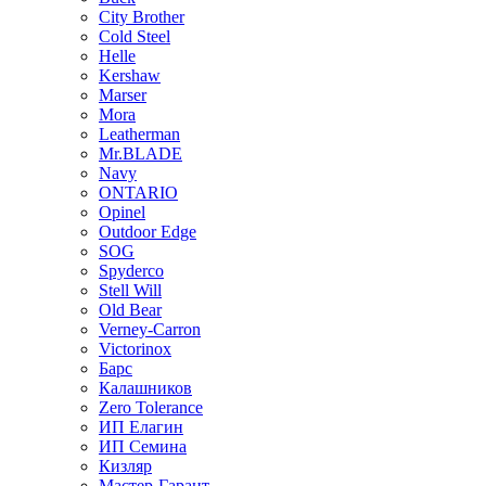
City Brother
Cold Steel
Helle
Kershaw
Marser
Mora
Leatherman
Mr.BLADE
Navy
ONTARIO
Opinel
Outdoor Edge
SOG
Spyderco
Stell Will
Old Bear
Verney-Carron
Victorinox
Барс
Калашников
Zero Tolerance
ИП Елагин
ИП Семина
Кизляр
Мастер-Гарант