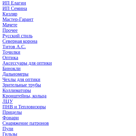
ИП Елагин
ИП Семина
Кизляр
Мастер-Гарант
Мачете
Прочее
Русский стиль
Северная корона
Титов А.С.
Точилки
Оптика
Аксессуары для оптики
Бинокли
Дальномеры
Чехлы для оптики
Зрительные трубы
Коллиматоры
Кронштейны, кольца
ЛЦУ
ПНВ и Тепловизоры
Прицелы
Фонари
Снаряжение патронов
Пули
Гильзы