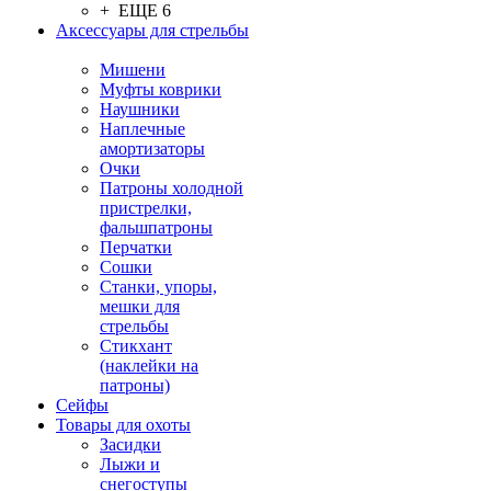
+ ЕЩЕ 6
Аксессуары для стрельбы
Мишени
Муфты коврики
Наушники
Наплечные
амортизаторы
Очки
Патроны холодной
пристрелки,
фальшпатроны
Перчатки
Сошки
Станки, упоры,
мешки для
стрельбы
Стикхант
(наклейки на
патроны)
Сейфы
Товары для охоты
Засидки
Лыжи и
снегоступы