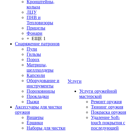
Кронштейны,
кольца
ЛЦУ
ПНВ и
Тепловизоры
Прицелы
Фонари
+ ЕЩЕ 1
Снаряжение патронов
Пули
Гильзы
Порох
Матрицы,
шеллхолдеры
Капсюли
Оборудование и
Услуги
инструменты
Пороховницы
Услуги оружейной
Прокладки
мастерской
Пыжи
Ремонт оружия
Аксессуары для чистки
Тюнинг оружия
оружия
Покраска оружия
Вишеры
Удаление Soft-
Ёршики
touch покрытия с
Наборы для чистки
последующей