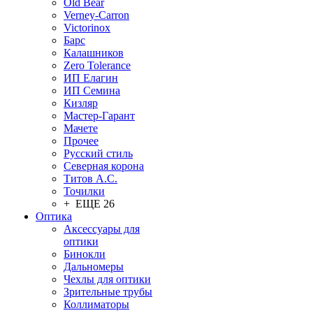
Old Bear
Verney-Carron
Victorinox
Барс
Калашников
Zero Tolerance
ИП Елагин
ИП Семина
Кизляр
Мастер-Гарант
Мачете
Прочее
Русский стиль
Северная корона
Титов А.С.
Точилки
+ ЕЩЕ 26
Оптика
Аксессуары для
оптики
Бинокли
Дальномеры
Чехлы для оптики
Зрительные трубы
Коллиматоры