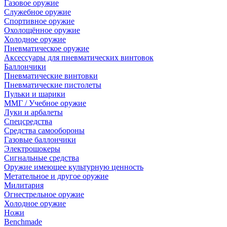
Газовое оружие
Служебное оружие
Спортивное оружие
Охолощённое оружие
Холодное оружие
Пневматическое оружие
Аксессуары для пневматических винтовок
Баллончики
Пневматические винтовки
Пневматические пистолеты
Пульки и шарики
ММГ / Учебное оружие
Луки и арбалеты
Спецсредства
Средства самообороны
Газовые баллончики
Электрошокеры
Сигнальные средства
Оружие имеющее культурную ценность
Метательное и другое оружие
Милитария
Огнестрельное оружие
Холодное оружие
Ножи
Benchmade