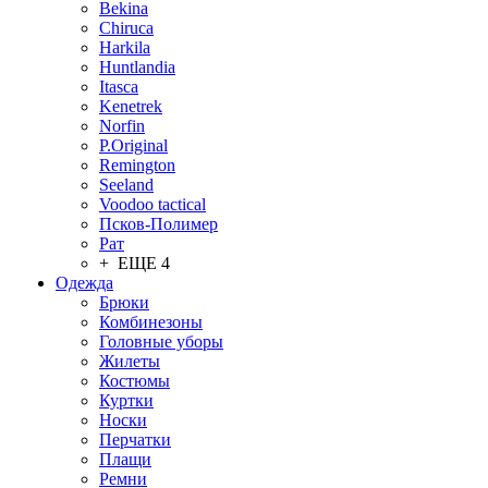
Bekina
Chiruсa
Harkila
Huntlandia
Itasca
Kenetrek
Norfin
P.Original
Remington
Seeland
Voodoo tactical
Псков-Полимер
Рат
+ ЕЩЕ 4
Одежда
Брюки
Комбинезоны
Головные уборы
Жилеты
Костюмы
Куртки
Носки
Перчатки
Плащи
Ремни