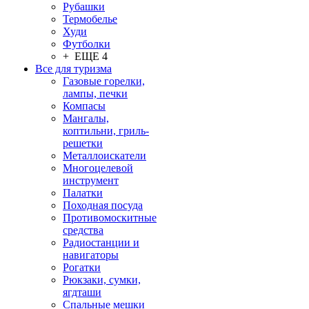
Рубашки
Термобелье
Худи
Футболки
+ ЕЩЕ 4
Все для туризма
Газовые горелки,
лампы, печки
Компасы
Мангалы,
коптильни, гриль-
решетки
Металлоискатели
Многоцелевой
инструмент
Палатки
Походная посуда
Противомоскитные
средства
Радиостанции и
навигаторы
Рогатки
Рюкзаки, сумки,
ягдташи
Спальные мешки