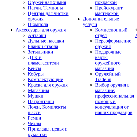
Оружейная химия
покраской
Патчи, Тампоны
Прейскурант
Центры для чистки
мастерской
оружия
Дополнительные
Шомпола
услуги
Аксессуары для оружия
Комиссионный
Антабки
отдел
Дульные насадки
Переоформление
Бланки ствола
оружия
Затыльники
Подарочные
ДТК и
карты
пламегасители
оружейного
Кейсы
магазина
Кобуры
Оружейный
Комплектующие
Trade-in
Краска для оружия
Выбор оружия в
Магазины
магазине:
Мушки
профессиональная
Патронташи
помощь и
Ложи, Комплекты
консультация от
шасси
наших продавцов
Ремни
Чехлы
Приклады, цевья и
рукоятки