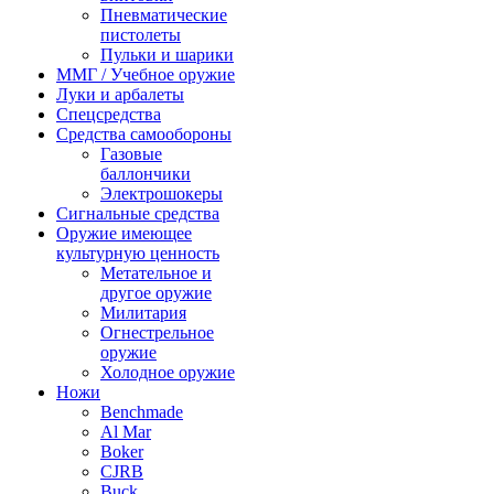
Пневматические
пистолеты
Пульки и шарики
ММГ / Учебное оружие
Луки и арбалеты
Спецсредства
Средства самообороны
Газовые
баллончики
Электрошокеры
Сигнальные средства
Оружие имеющее
культурную ценность
Метательное и
другое оружие
Милитария
Огнестрельное
оружие
Холодное оружие
Ножи
Benchmade
Al Mar
Boker
CJRB
Buck