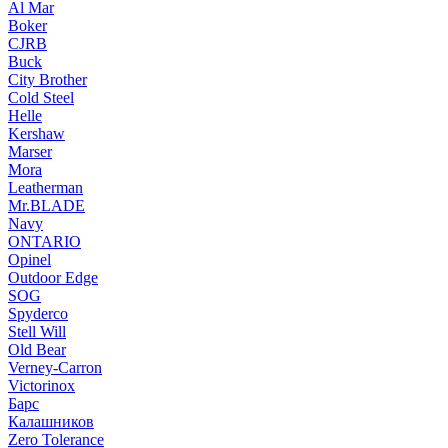
Al Mar
Boker
CJRB
Buck
City Brother
Cold Steel
Helle
Kershaw
Marser
Mora
Leatherman
Mr.BLADE
Navy
ONTARIO
Opinel
Outdoor Edge
SOG
Spyderco
Stell Will
Old Bear
Verney-Carron
Victorinox
Барс
Калашников
Zero Tolerance