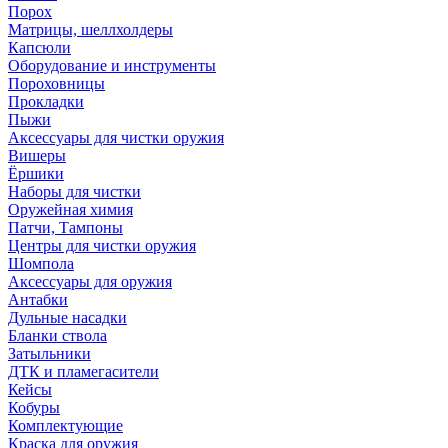
Порох
Матрицы, шеллхолдеры
Капсюли
Оборудование и инструменты
Пороховницы
Прокладки
Пыжи
Аксессуары для чистки оружия
Вишеры
Ёршики
Наборы для чистки
Оружейная химия
Патчи, Тампоны
Центры для чистки оружия
Шомпола
Аксессуары для оружия
Антабки
Дульные насадки
Бланки ствола
Затыльники
ДТК и пламегасители
Кейсы
Кобуры
Комплектующие
Краска для оружия