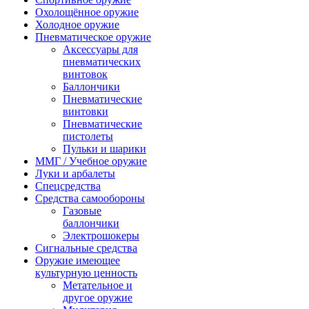
Охолощённое оружие
Холодное оружие
Пневматическое оружие
Аксессуары для
пневматических
винтовок
Баллончики
Пневматические
винтовки
Пневматические
пистолеты
Пульки и шарики
ММГ / Учебное оружие
Луки и арбалеты
Спецсредства
Средства самообороны
Газовые
баллончики
Электрошокеры
Сигнальные средства
Оружие имеющее
культурную ценность
Метательное и
другое оружие