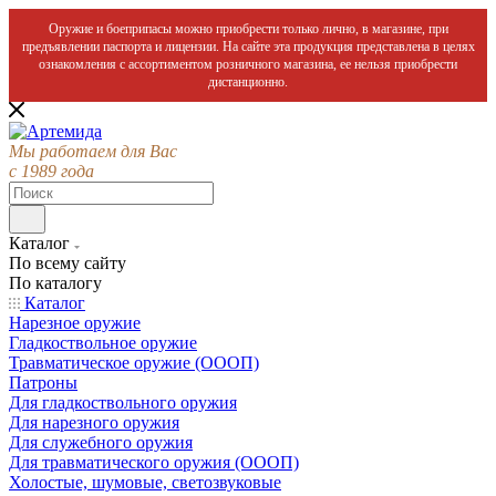
Оружие и боеприпасы можно приобрести только лично, в магазине, при
предъявлении паспорта и лицензии. На сайте эта продукция представлена в целях
ознакомления с ассортиментом розничного магазина, ее нельзя приобрести
дистанционно.
Мы работаем для Вас
с 1989 года
Каталог
По всему сайту
По каталогу
Каталог
Нарезное оружие
Гладкоствольное оружие
Травматическое оружие (ОООП)
Патроны
Для гладкоствольного оружия
Для нарезного оружия
Для служебного оружия
Для травматического оружия (ОООП)
Холостые, шумовые, светозвуковые