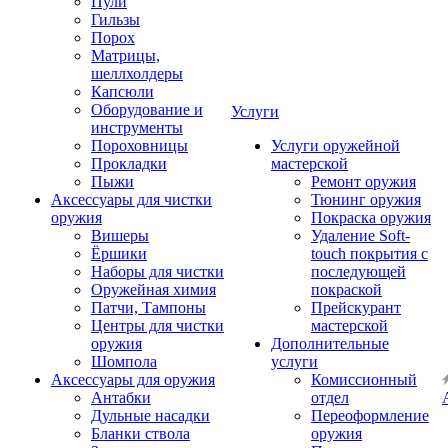
Пули
Гильзы
Порох
Матрицы,
шеллхолдеры
Капсюли
Оборудование и
Услуги
инструменты
Пороховницы
Услуги оружейной
Прокладки
мастерской
Пыжи
Ремонт оружия
Аксессуары для чистки
Тюнинг оружия
оружия
Покраска оружия
Вишеры
Удаление Soft-
Ёршики
touch покрытия с
Наборы для чистки
последующей
Оружейная химия
покраской
Патчи, Тампоны
Прейскурант
Центры для чистки
мастерской
оружия
Дополнительные
Шомпола
услуги
Аксессуары для оружия
Комиссионный
Антабки
отдел
Дульные насадки
Переоформление
Бланки ствола
оружия