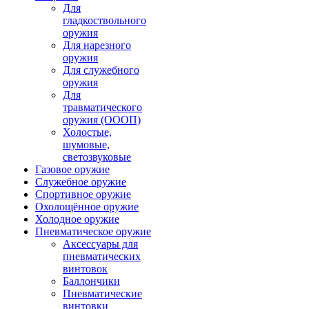
Для
гладкоствольного
оружия
Для нарезного
оружия
Для служебного
оружия
Для
травматического
оружия (ОООП)
Холостые,
шумовые,
светозвуковые
Газовое оружие
Служебное оружие
Спортивное оружие
Охолощённое оружие
Холодное оружие
Пневматическое оружие
Аксессуары для
пневматических
винтовок
Баллончики
Пневматические
винтовки