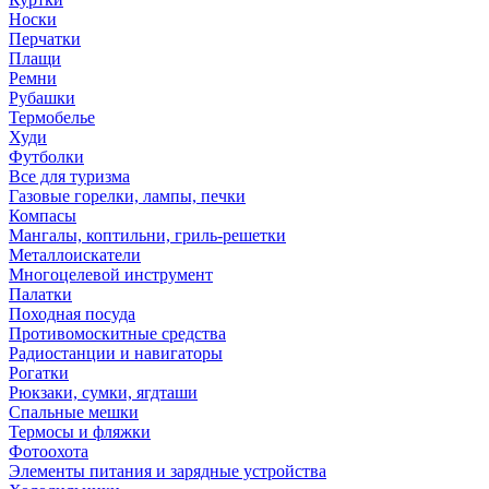
Носки
Перчатки
Плащи
Ремни
Рубашки
Термобелье
Худи
Футболки
Все для туризма
Газовые горелки, лампы, печки
Компасы
Мангалы, коптильни, гриль-решетки
Металлоискатели
Многоцелевой инструмент
Палатки
Походная посуда
Противомоскитные средства
Радиостанции и навигаторы
Рогатки
Рюкзаки, сумки, ягдташи
Спальные мешки
Термосы и фляжки
Фотоохота
Элементы питания и зарядные устройства