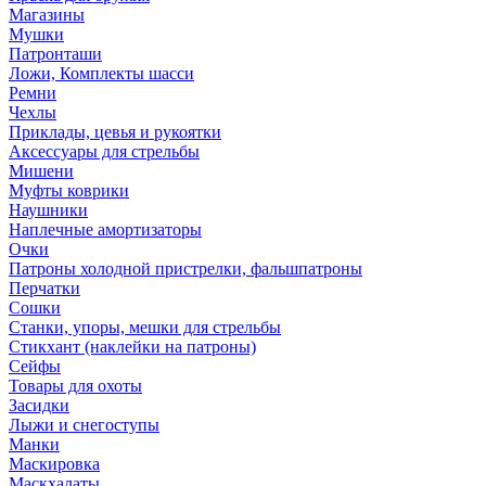
Магазины
Мушки
Патронташи
Ложи, Комплекты шасси
Ремни
Чехлы
Приклады, цевья и рукоятки
Аксессуары для стрельбы
Мишени
Муфты коврики
Наушники
Наплечные амортизаторы
Очки
Патроны холодной пристрелки, фальшпатроны
Перчатки
Сошки
Станки, упоры, мешки для стрельбы
Стикхант (наклейки на патроны)
Сейфы
Товары для охоты
Засидки
Лыжи и снегоступы
Манки
Маскировка
Маскхалаты