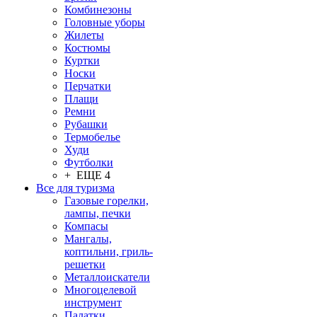
Комбинезоны
Головные уборы
Жилеты
Костюмы
Куртки
Носки
Перчатки
Плащи
Ремни
Рубашки
Термобелье
Худи
Футболки
+ ЕЩЕ 4
Все для туризма
Газовые горелки,
лампы, печки
Компасы
Мангалы,
коптильни, гриль-
решетки
Металлоискатели
Многоцелевой
инструмент
Палатки