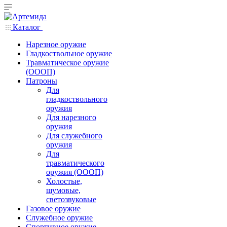
Каталог
Нарезное оружие
Гладкоствольное оружие
Травматическое оружие
(ОООП)
Патроны
Для
гладкоствольного
оружия
Для нарезного
оружия
Для служебного
оружия
Для
травматического
оружия (ОООП)
Холостые,
шумовые,
светозвуковые
Газовое оружие
Служебное оружие
Спортивное оружие