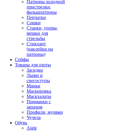
Патроны холодной
пристрелки,
фальшпатроны
Перчатки
Сошки
Станки, упоры,
мешки для
стрельбы
Стикхант
(наклейки на
патроны)
Сейфы
Товары для охоты
Засидки
Лыжи и
снегоступы
Манки
Маскировка
Маскхалаты
Приманки с
запахом
Профили, муляжи
Чучела
Обувь
Aigle