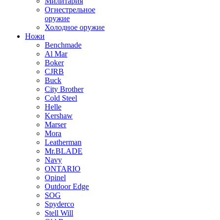
Милитария
Огнестрельное
оружие
Холодное оружие
Ножи
Benchmade
Al Mar
Boker
CJRB
Buck
City Brother
Cold Steel
Helle
Kershaw
Marser
Mora
Leatherman
Mr.BLADE
Navy
ONTARIO
Opinel
Outdoor Edge
SOG
Spyderco
Stell Will