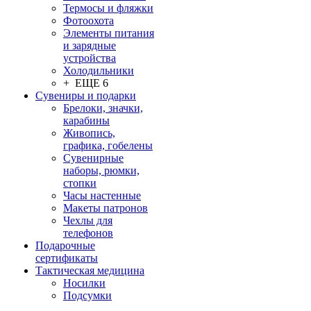
Термосы и фляжки
Фотоохота
Элементы питания
и зарядные
устройства
Холодильники
+ ЕЩЕ 6
Сувениры и подарки
Брелоки, значки,
карабины
Живопись,
графика, гобелены
Сувенирные
наборы, рюмки,
стопки
Часы настенные
Макеты патронов
Чехлы для
телефонов
Подарочные
сертификаты
Тактическая медицина
Носилки
Подсумки