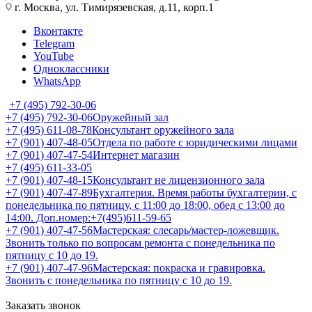
г. Москва, ул. Тимирязевская, д.11, корп.1
Вконтакте
Telegram
YouTube
Одноклассники
WhatsApp
+7 (495) 792-30-06
+7 (495) 792-30-06
Оружейный зал
+7 (495) 611-08-78
Консультант оружейного зала
+7 (901) 407-48-05
Отдела по работе с юридическими лицами
+7 (901) 407-47-54
Интернет магазин
+7 (495) 611-33-05
+7 (901) 407-48-15
Консультант не лицензионного зала
+7 (901) 407-47-89
Бухгалтерия. Время работы бухгалтерии, с
понедельника по пятницу, с 11:00 до 18:00, обед с 13:00 до
14:00. Доп.номер:+7(495)611-59-65
+7 (901) 407-47-56
Мастерская: слесарь/мастер-ложевщик.
Звонить только по вопросам ремонта с понедельника по
пятницу с 10 до 19.
+7 (901) 407-47-96
Мастерская: покраска и гравировка.
Звонить с понедельника по пятницу с 10 до 19.
Заказать звонок