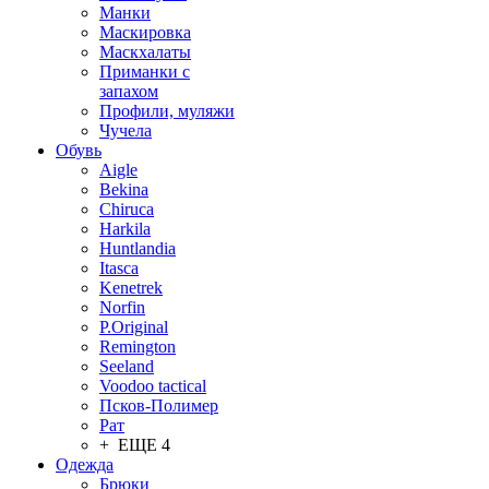
Манки
Маскировка
Маскхалаты
Приманки с
запахом
Профили, муляжи
Чучела
Обувь
Aigle
Bekina
Chiruсa
Harkila
Huntlandia
Itasca
Kenetrek
Norfin
P.Original
Remington
Seeland
Voodoo tactical
Псков-Полимер
Рат
+ ЕЩЕ 4
Одежда
Брюки