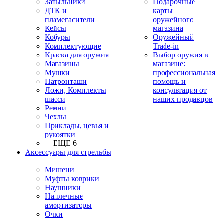
Затыльники
Подарочные
ДТК и
карты
пламегасители
оружейного
Кейсы
магазина
Кобуры
Оружейный
Комплектующие
Trade-in
Краска для оружия
Выбор оружия в
Магазины
магазине:
Мушки
профессиональная
Патронташи
помощь и
Ложи, Комплекты
консультация от
шасси
наших продавцов
Ремни
Чехлы
Приклады, цевья и
рукоятки
+ ЕЩЕ 6
Аксессуары для стрельбы
Мишени
Муфты коврики
Наушники
Наплечные
амортизаторы
Очки