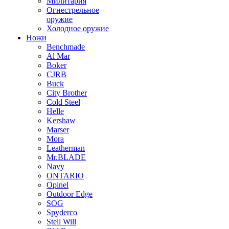
Милитария
Огнестрельное
оружие
Холодное оружие
Ножи
Benchmade
Al Mar
Boker
CJRB
Buck
City Brother
Cold Steel
Helle
Kershaw
Marser
Mora
Leatherman
Mr.BLADE
Navy
ONTARIO
Opinel
Outdoor Edge
SOG
Spyderco
Stell Will