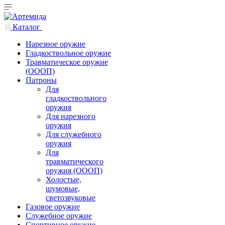
Каталог
Нарезное оружие
Гладкоствольное оружие
Травматическое оружие
(ОООП)
Патроны
Для
гладкоствольного
оружия
Для нарезного
оружия
Для служебного
оружия
Для
травматического
оружия (ОООП)
Холостые,
шумовые,
светозвуковые
Газовое оружие
Служебное оружие
Спортивное оружие