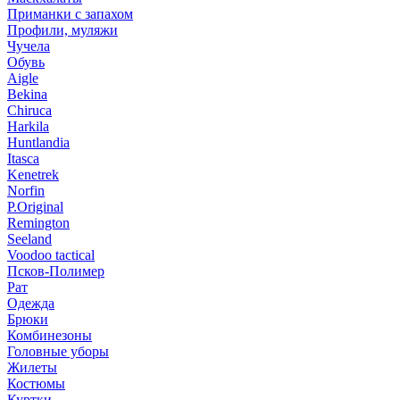
Приманки с запахом
Профили, муляжи
Чучела
Обувь
Aigle
Bekina
Chiruсa
Harkila
Huntlandia
Itasca
Kenetrek
Norfin
P.Original
Remington
Seeland
Voodoo tactical
Псков-Полимер
Рат
Одежда
Брюки
Комбинезоны
Головные уборы
Жилеты
Костюмы
Куртки