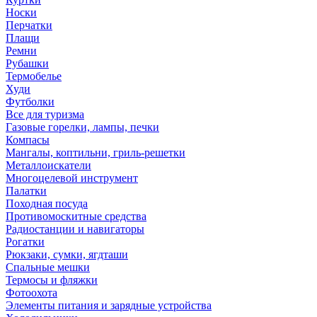
Носки
Перчатки
Плащи
Ремни
Рубашки
Термобелье
Худи
Футболки
Все для туризма
Газовые горелки, лампы, печки
Компасы
Мангалы, коптильни, гриль-решетки
Металлоискатели
Многоцелевой инструмент
Палатки
Походная посуда
Противомоскитные средства
Радиостанции и навигаторы
Рогатки
Рюкзаки, сумки, ягдташи
Спальные мешки
Термосы и фляжки
Фотоохота
Элементы питания и зарядные устройства