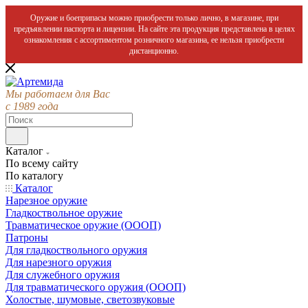
Оружие и боеприпасы можно приобрести только лично, в магазине, при
предъявлении паспорта и лицензии. На сайте эта продукция представлена в целях
ознакомления с ассортиментом розничного магазина, ее нельзя приобрести
дистанционно.
Мы работаем для Вас
с 1989 года
Каталог
По всему сайту
По каталогу
Каталог
Нарезное оружие
Гладкоствольное оружие
Травматическое оружие (ОООП)
Патроны
Для гладкоствольного оружия
Для нарезного оружия
Для служебного оружия
Для травматического оружия (ОООП)
Холостые, шумовые, светозвуковые