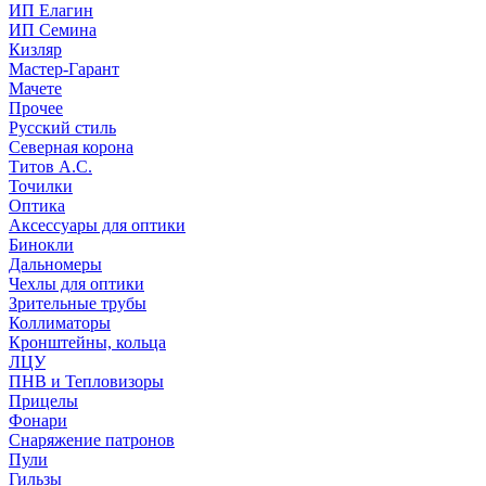
ИП Елагин
ИП Семина
Кизляр
Мастер-Гарант
Мачете
Прочее
Русский стиль
Северная корона
Титов А.С.
Точилки
Оптика
Аксессуары для оптики
Бинокли
Дальномеры
Чехлы для оптики
Зрительные трубы
Коллиматоры
Кронштейны, кольца
ЛЦУ
ПНВ и Тепловизоры
Прицелы
Фонари
Снаряжение патронов
Пули
Гильзы