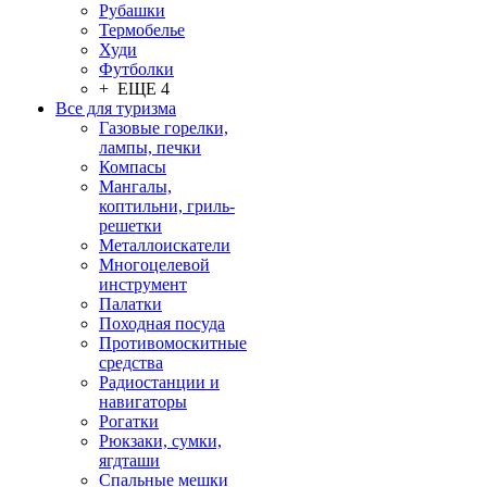
Рубашки
Термобелье
Худи
Футболки
+ ЕЩЕ 4
Все для туризма
Газовые горелки,
лампы, печки
Компасы
Мангалы,
коптильни, гриль-
решетки
Металлоискатели
Многоцелевой
инструмент
Палатки
Походная посуда
Противомоскитные
средства
Радиостанции и
навигаторы
Рогатки
Рюкзаки, сумки,
ягдташи
Спальные мешки