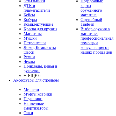
Затыльники
Подарочные
ДТК и
карты
пламегасители
оружейного
Кейсы
магазина
Кобуры
Оружейный
Комплектующие
Trade-in
Краска для оружия
Выбор оружия в
Магазины
магазине:
Мушки
профессиональная
Патронташи
помощь и
Ложи, Комплекты
консультация от
шасси
наших продавцов
Ремни
Чехлы
Приклады, цевья и
рукоятки
+ ЕЩЕ 6
Аксессуары для стрельбы
Мишени
Муфты коврики
Наушники
Наплечные
амортизаторы
Очки