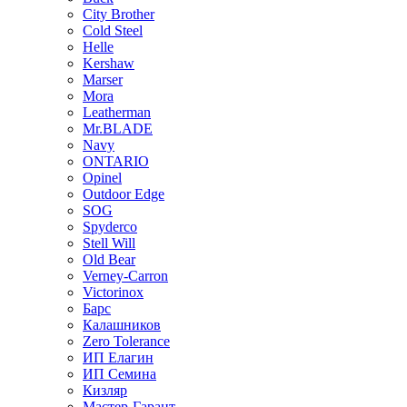
City Brother
Cold Steel
Helle
Kershaw
Marser
Mora
Leatherman
Mr.BLADE
Navy
ONTARIO
Opinel
Outdoor Edge
SOG
Spyderco
Stell Will
Old Bear
Verney-Carron
Victorinox
Барс
Калашников
Zero Tolerance
ИП Елагин
ИП Семина
Кизляр
Мастер-Гарант