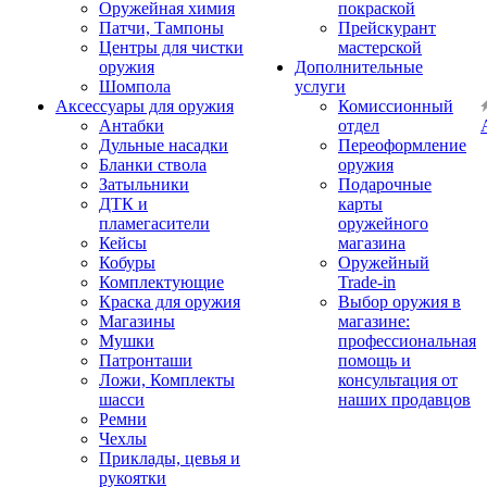
Оружейная химия
покраской
Патчи, Тампоны
Прейскурант
Центры для чистки
мастерской
оружия
Дополнительные
Шомпола
услуги
Аксессуары для оружия
Комиссионный
Антабки
отдел
Дульные насадки
Переоформление
Бланки ствола
оружия
Затыльники
Подарочные
ДТК и
карты
пламегасители
оружейного
Кейсы
магазина
Кобуры
Оружейный
Комплектующие
Trade-in
Краска для оружия
Выбор оружия в
Магазины
магазине:
Мушки
профессиональная
Патронташи
помощь и
Ложи, Комплекты
консультация от
шасси
наших продавцов
Ремни
Чехлы
Приклады, цевья и
рукоятки