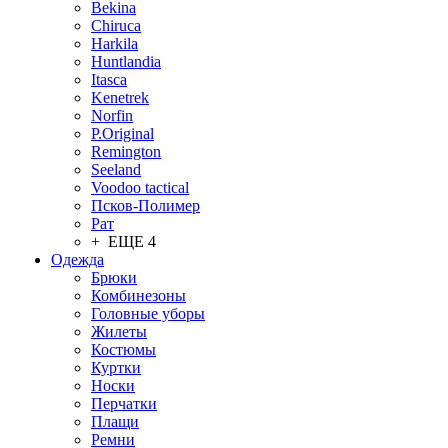
Bekina
Chiruсa
Harkila
Huntlandia
Itasca
Kenetrek
Norfin
P.Original
Remington
Seeland
Voodoo tactical
Псков-Полимер
Рат
+ ЕЩЕ 4
Одежда
Брюки
Комбинезоны
Головные уборы
Жилеты
Костюмы
Куртки
Носки
Перчатки
Плащи
Ремни