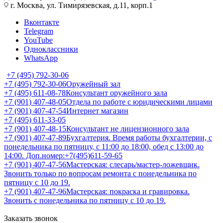
г. Москва, ул. Тимирязевская, д.11, корп.1
Вконтакте
Telegram
YouTube
Одноклассники
WhatsApp
+7 (495) 792-30-06
+7 (495) 792-30-06
Оружейный зал
+7 (495) 611-08-78
Консультант оружейного зала
+7 (901) 407-48-05
Отдела по работе с юридическими лицами
+7 (901) 407-47-54
Интернет магазин
+7 (495) 611-33-05
+7 (901) 407-48-15
Консультант не лицензионного зала
+7 (901) 407-47-89
Бухгалтерия. Время работы бухгалтерии, с
понедельника по пятницу, с 11:00 до 18:00, обед с 13:00 до
14:00. Доп.номер:+7(495)611-59-65
+7 (901) 407-47-56
Мастерская: слесарь/мастер-ложевщик.
Звонить только по вопросам ремонта с понедельника по
пятницу с 10 до 19.
+7 (901) 407-47-96
Мастерская: покраска и гравировка.
Звонить с понедельника по пятницу с 10 до 19.
Заказать звонок