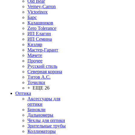
Old Bear
Verney-Carron
Victorinox
Барс
Калашников
Zero Tolerance
ИП Елагин
ИП Семина
Кизляр
Мастер-Гарант
Мачете
Прочее
Русский стиль
Северная корона
Титов А.С.
Точилки
+ ЕЩЕ 26
Оптика
Аксессуары для
оптики
Бинокли
Дальномеры
Чехлы для оптики
Зрительные трубы
Коллиматоры