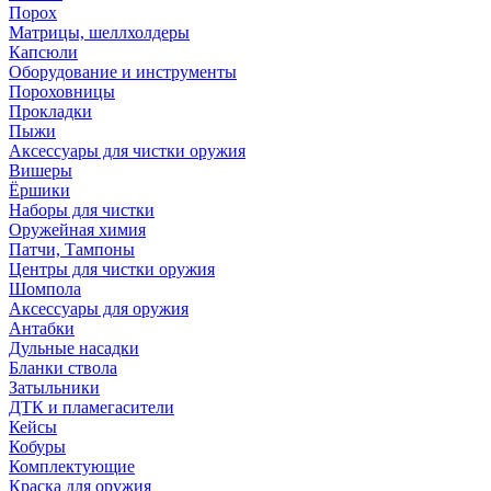
Порох
Матрицы, шеллхолдеры
Капсюли
Оборудование и инструменты
Пороховницы
Прокладки
Пыжи
Аксессуары для чистки оружия
Вишеры
Ёршики
Наборы для чистки
Оружейная химия
Патчи, Тампоны
Центры для чистки оружия
Шомпола
Аксессуары для оружия
Антабки
Дульные насадки
Бланки ствола
Затыльники
ДТК и пламегасители
Кейсы
Кобуры
Комплектующие
Краска для оружия