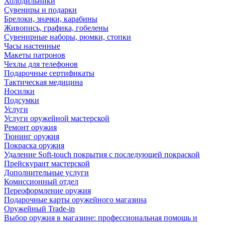
Холодильники
Сувениры и подарки
Брелоки, значки, карабины
Живопись, графика, гобелены
Сувенирные наборы, рюмки, стопки
Часы настенные
Макеты патронов
Чехлы для телефонов
Подарочные сертификаты
Тактическая медицина
Носилки
Подсумки
Услуги
Услуги оружейной мастерской
Ремонт оружия
Тюнинг оружия
Покраска оружия
Удаление Soft-touch покрытия с последующей покраской
Прейскурант мастерской
Дополнительные услуги
Комиссионный отдел
Переоформление оружия
Подарочные карты оружейного магазина
Оружейный Trade-in
Выбор оружия в магазине: профессиональная помощь и