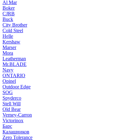
Al Mar
Boker
CJRB
Buck
City Brother
Cold Steel
Helle
Kershaw
Marser
Mora
Leatherman
Mr.BLADE
Navy
ONTARIO
Opinel
Outdoor Edge
SOG
Spyderco
Stell Will
Old Bear
Verney-Carron
Victorinox
Барс
Калашников
Zero Tolerance