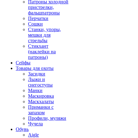
Патроны холодной
пристрелки,
фальшпатроны
Перчатки
Сошки
Станки, упоры,
мешки для
стрельбы
Стикхант
(наклейки на
патроны)
Сейфы
Товары для охоты
Засидки
Лыжи и
снегоступы
Манки
Маскировка
Маскхалаты
Приманки с
запахом
Профили, муляжи
Чучела
Обувь
Aigle