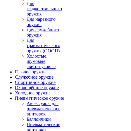
Для
гладкоствольного
оружия
Для нарезного
оружия
Для служебного
оружия
Для
травматического
оружия (ОООП)
Холостые,
шумовые,
светозвуковые
Газовое оружие
Служебное оружие
Спортивное оружие
Охолощённое оружие
Холодное оружие
Пневматическое оружие
Аксессуары для
пневматических
винтовок
Баллончики
Пневматические
винтовки