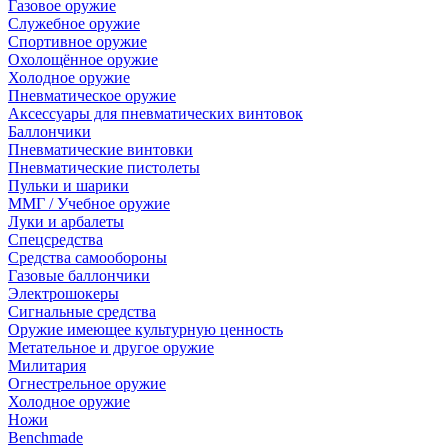
Газовое оружие
Служебное оружие
Спортивное оружие
Охолощённое оружие
Холодное оружие
Пневматическое оружие
Аксессуары для пневматических винтовок
Баллончики
Пневматические винтовки
Пневматические пистолеты
Пульки и шарики
ММГ / Учебное оружие
Луки и арбалеты
Спецсредства
Средства самообороны
Газовые баллончики
Электрошокеры
Сигнальные средства
Оружие имеющее культурную ценность
Метательное и другое оружие
Милитария
Огнестрельное оружие
Холодное оружие
Ножи
Benchmade