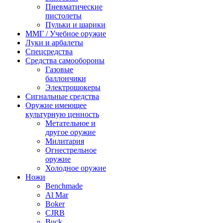
Пневматические
пистолеты
Пульки и шарики
ММГ / Учебное оружие
Луки и арбалеты
Спецсредства
Средства самообороны
Газовые
баллончики
Электрошокеры
Сигнальные средства
Оружие имеющее
культурную ценность
Метательное и
другое оружие
Милитария
Огнестрельное
оружие
Холодное оружие
Ножи
Benchmade
Al Mar
Boker
CJRB
Buck