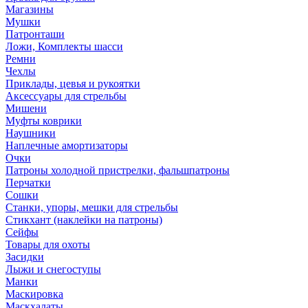
Магазины
Мушки
Патронташи
Ложи, Комплекты шасси
Ремни
Чехлы
Приклады, цевья и рукоятки
Аксессуары для стрельбы
Мишени
Муфты коврики
Наушники
Наплечные амортизаторы
Очки
Патроны холодной пристрелки, фальшпатроны
Перчатки
Сошки
Станки, упоры, мешки для стрельбы
Стикхант (наклейки на патроны)
Сейфы
Товары для охоты
Засидки
Лыжи и снегоступы
Манки
Маскировка
Маскхалаты