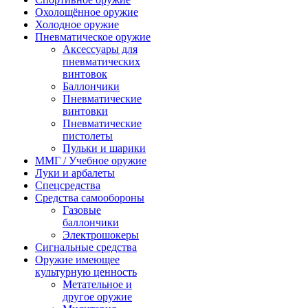
Охолощённое оружие
Холодное оружие
Пневматическое оружие
Аксессуары для
пневматических
винтовок
Баллончики
Пневматические
винтовки
Пневматические
пистолеты
Пульки и шарики
ММГ / Учебное оружие
Луки и арбалеты
Спецсредства
Средства самообороны
Газовые
баллончики
Электрошокеры
Сигнальные средства
Оружие имеющее
культурную ценность
Метательное и
другое оружие