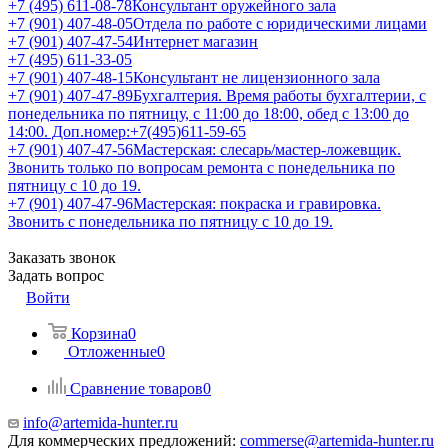
+7 (495) 611-08-78
Консультант оружейного зала
+7 (901) 407-48-05
Отдела по работе с юридическими лицами
+7 (901) 407-47-54
Интернет магазин
+7 (495) 611-33-05
+7 (901) 407-48-15
Консультант не лицензионного зала
+7 (901) 407-47-89
Бухгалтерия. Время работы бухгалтерии, с
понедельника по пятницу, с 11:00 до 18:00, обед с 13:00 до
14:00. Доп.номер:+7(495)611-59-65
+7 (901) 407-47-56
Мастерская: слесарь/мастер-ложевщик.
Звонить только по вопросам ремонта с понедельника по
пятницу с 10 до 19.
+7 (901) 407-47-96
Мастерская: покраска и гравировка.
Звонить с понедельника по пятницу с 10 до 19.
Заказать звонок
Задать вопрос
Войти
Корзина
0
Отложенные
0
Сравнение товаров
0
info@artemida-hunter.ru
Для коммерческих предложений:
commerse@artemida-hunter.ru