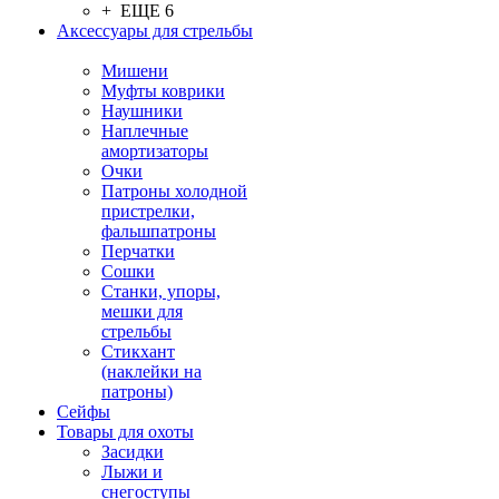
+ ЕЩЕ 6
Аксессуары для стрельбы
Мишени
Муфты коврики
Наушники
Наплечные
амортизаторы
Очки
Патроны холодной
пристрелки,
фальшпатроны
Перчатки
Сошки
Станки, упоры,
мешки для
стрельбы
Стикхант
(наклейки на
патроны)
Сейфы
Товары для охоты
Засидки
Лыжи и
снегоступы