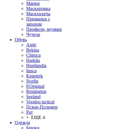
Манки
Маскировка
Маскхалаты
Приманки с
запахом
Профили, муляжи
Чучела
Обувь
Aigle
Bekina
Chiruсa
Harkila
Huntlandia
Itasca
Kenetrek
Norfin
P.Original
Remington
Seeland
Voodoo tactical
Псков-Полимер
Рат
+ ЕЩЕ 4
Одежда
Брюки