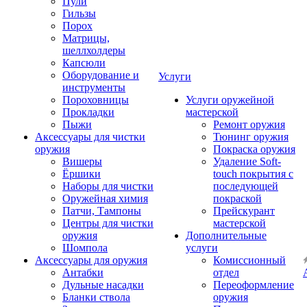
Пули
Гильзы
Порох
Матрицы,
шеллхолдеры
Капсюли
Оборудование и
Услуги
инструменты
Пороховницы
Услуги оружейной
Прокладки
мастерской
Пыжи
Ремонт оружия
Аксессуары для чистки
Тюнинг оружия
оружия
Покраска оружия
Вишеры
Удаление Soft-
Ёршики
touch покрытия с
Наборы для чистки
последующей
Оружейная химия
покраской
Патчи, Тампоны
Прейскурант
Центры для чистки
мастерской
оружия
Дополнительные
Шомпола
услуги
Аксессуары для оружия
Комиссионный
Антабки
отдел
Дульные насадки
Переоформление
Бланки ствола
оружия