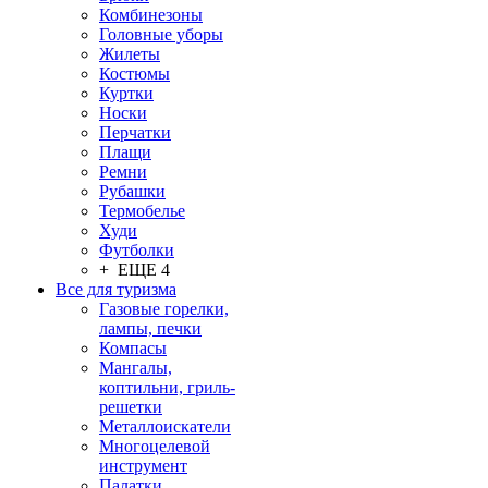
Комбинезоны
Головные уборы
Жилеты
Костюмы
Куртки
Носки
Перчатки
Плащи
Ремни
Рубашки
Термобелье
Худи
Футболки
+ ЕЩЕ 4
Все для туризма
Газовые горелки,
лампы, печки
Компасы
Мангалы,
коптильни, гриль-
решетки
Металлоискатели
Многоцелевой
инструмент
Палатки