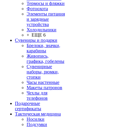
Термосы и фляжки
Фотоохота
Элементы питания
и зарядные
устройства
Холодильники
+ ЕЩЕ 6
Сувениры и подарки
Брелоки, значки,
карабины
Живопись,
графика, гобелены
Сувенирные
наборы, рюмки,
стопки
Часы настенные
Макеты патронов
Чехлы для
телефонов
Подарочные
сертификаты
Тактическая медицина
Носилки
Подсумки