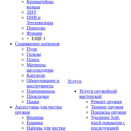
Кронштейны,
кольца
ЛЦУ
ПНВ и
Тепловизоры
Прицелы
Фонари
+ ЕЩЕ 1
Снаряжение патронов
Пули
Гильзы
Порох
Матрицы,
шеллхолдеры
Капсюли
Оборудование и
Услуги
инструменты
Пороховницы
Услуги оружейной
Прокладки
мастерской
Пыжи
Ремонт оружия
Аксессуары для чистки
Тюнинг оружия
оружия
Покраска оружия
Вишеры
Удаление Soft-
Ёршики
touch покрытия с
Наборы для чистки
последующей