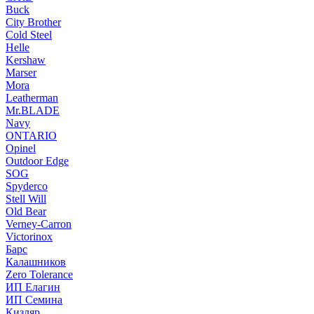
Buck
City Brother
Cold Steel
Helle
Kershaw
Marser
Mora
Leatherman
Mr.BLADE
Navy
ONTARIO
Opinel
Outdoor Edge
SOG
Spyderco
Stell Will
Old Bear
Verney-Carron
Victorinox
Барс
Калашников
Zero Tolerance
ИП Елагин
ИП Семина
Кизляр