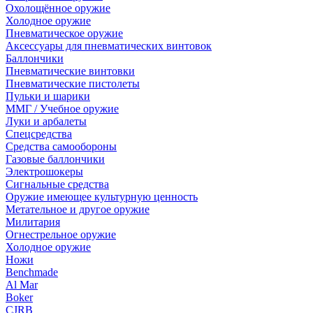
Охолощённое оружие
Холодное оружие
Пневматическое оружие
Аксессуары для пневматических винтовок
Баллончики
Пневматические винтовки
Пневматические пистолеты
Пульки и шарики
ММГ / Учебное оружие
Луки и арбалеты
Спецсредства
Средства самообороны
Газовые баллончики
Электрошокеры
Сигнальные средства
Оружие имеющее культурную ценность
Метательное и другое оружие
Милитария
Огнестрельное оружие
Холодное оружие
Ножи
Benchmade
Al Mar
Boker
CJRB