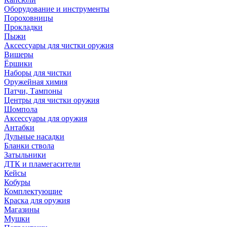
Оборудование и инструменты
Пороховницы
Прокладки
Пыжи
Аксессуары для чистки оружия
Вишеры
Ёршики
Наборы для чистки
Оружейная химия
Патчи, Тампоны
Центры для чистки оружия
Шомпола
Аксессуары для оружия
Антабки
Дульные насадки
Бланки ствола
Затыльники
ДТК и пламегасители
Кейсы
Кобуры
Комплектующие
Краска для оружия
Магазины
Мушки