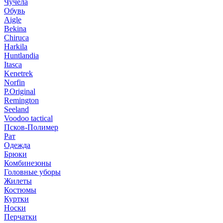
Чучела
Обувь
Aigle
Bekina
Chiruсa
Harkila
Huntlandia
Itasca
Kenetrek
Norfin
P.Original
Remington
Seeland
Voodoo tactical
Псков-Полимер
Рат
Одежда
Брюки
Комбинезоны
Головные уборы
Жилеты
Костюмы
Куртки
Носки
Перчатки