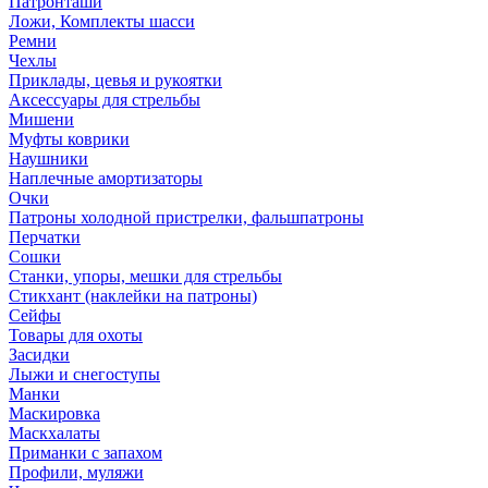
Патронташи
Ложи, Комплекты шасси
Ремни
Чехлы
Приклады, цевья и рукоятки
Аксессуары для стрельбы
Мишени
Муфты коврики
Наушники
Наплечные амортизаторы
Очки
Патроны холодной пристрелки, фальшпатроны
Перчатки
Сошки
Станки, упоры, мешки для стрельбы
Стикхант (наклейки на патроны)
Сейфы
Товары для охоты
Засидки
Лыжи и снегоступы
Манки
Маскировка
Маскхалаты
Приманки с запахом
Профили, муляжи