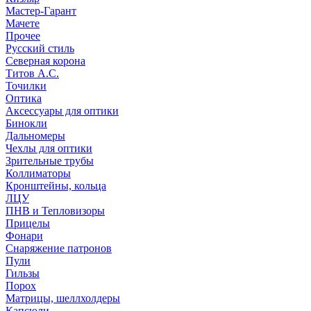
Мастер-Гарант
Мачете
Прочее
Русский стиль
Северная корона
Титов А.С.
Точилки
Оптика
Аксессуары для оптики
Бинокли
Дальномеры
Чехлы для оптики
Зрительные трубы
Коллиматоры
Кронштейны, кольца
ЛЦУ
ПНВ и Тепловизоры
Прицелы
Фонари
Снаряжение патронов
Пули
Гильзы
Порох
Матрицы, шеллхолдеры
Капсюли