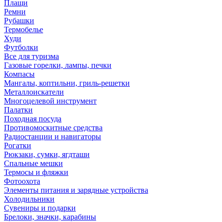
Плащи
Ремни
Рубашки
Термобелье
Худи
Футболки
Все для туризма
Газовые горелки, лампы, печки
Компасы
Мангалы, коптильни, гриль-решетки
Металлоискатели
Многоцелевой инструмент
Палатки
Походная посуда
Противомоскитные средства
Радиостанции и навигаторы
Рогатки
Рюкзаки, сумки, ягдташи
Спальные мешки
Термосы и фляжки
Фотоохота
Элементы питания и зарядные устройства
Холодильники
Сувениры и подарки
Брелоки, значки, карабины