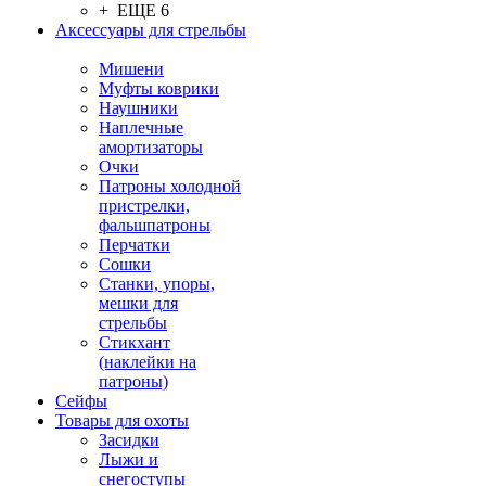
+ ЕЩЕ 6
Аксессуары для стрельбы
Мишени
Муфты коврики
Наушники
Наплечные
амортизаторы
Очки
Патроны холодной
пристрелки,
фальшпатроны
Перчатки
Сошки
Станки, упоры,
мешки для
стрельбы
Стикхант
(наклейки на
патроны)
Сейфы
Товары для охоты
Засидки
Лыжи и
снегоступы