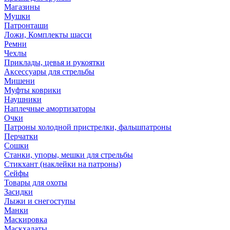
Магазины
Мушки
Патронташи
Ложи, Комплекты шасси
Ремни
Чехлы
Приклады, цевья и рукоятки
Аксессуары для стрельбы
Мишени
Муфты коврики
Наушники
Наплечные амортизаторы
Очки
Патроны холодной пристрелки, фальшпатроны
Перчатки
Сошки
Станки, упоры, мешки для стрельбы
Стикхант (наклейки на патроны)
Сейфы
Товары для охоты
Засидки
Лыжи и снегоступы
Манки
Маскировка
Маскхалаты