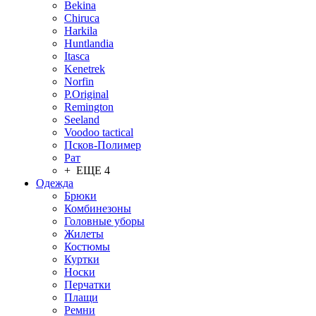
Bekina
Chiruсa
Harkila
Huntlandia
Itasca
Kenetrek
Norfin
P.Original
Remington
Seeland
Voodoo tactical
Псков-Полимер
Рат
+ ЕЩЕ 4
Одежда
Брюки
Комбинезоны
Головные уборы
Жилеты
Костюмы
Куртки
Носки
Перчатки
Плащи
Ремни