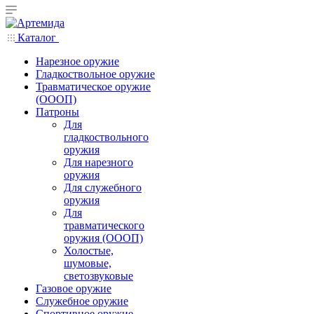
Каталог
Нарезное оружие
Гладкоствольное оружие
Травматическое оружие
(ОООП)
Патроны
Для
гладкоствольного
оружия
Для нарезного
оружия
Для служебного
оружия
Для
травматического
оружия (ОООП)
Холостые,
шумовые,
светозвуковые
Газовое оружие
Служебное оружие
Спортивное оружие