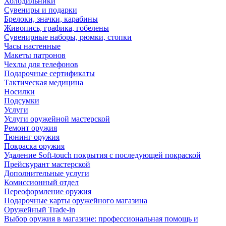
Холодильники
Сувениры и подарки
Брелоки, значки, карабины
Живопись, графика, гобелены
Сувенирные наборы, рюмки, стопки
Часы настенные
Макеты патронов
Чехлы для телефонов
Подарочные сертификаты
Тактическая медицина
Носилки
Подсумки
Услуги
Услуги оружейной мастерской
Ремонт оружия
Тюнинг оружия
Покраска оружия
Удаление Soft-touch покрытия с последующей покраской
Прейскурант мастерской
Дополнительные услуги
Комиссионный отдел
Переоформление оружия
Подарочные карты оружейного магазина
Оружейный Trade-in
Выбор оружия в магазине: профессиональная помощь и