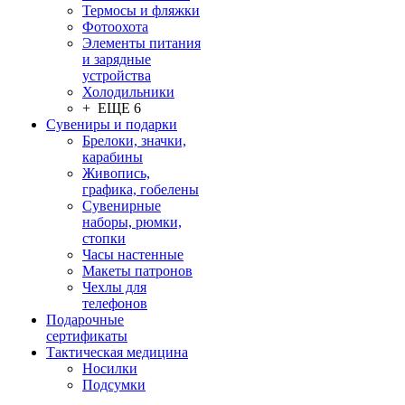
Термосы и фляжки
Фотоохота
Элементы питания
и зарядные
устройства
Холодильники
+ ЕЩЕ 6
Сувениры и подарки
Брелоки, значки,
карабины
Живопись,
графика, гобелены
Сувенирные
наборы, рюмки,
стопки
Часы настенные
Макеты патронов
Чехлы для
телефонов
Подарочные
сертификаты
Тактическая медицина
Носилки
Подсумки