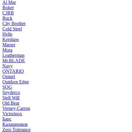
Al Mar
Boker
CJRB
Buck
City Brother
Cold Steel
Helle
Kershaw
Marser
Mora
Leatherman
Mr.BLADE
Navy
ONTARIO
Opinel
Outdoor Edge
SOG
Spyderco
Stell Will
Old Bear
Verney-Carron
Victorinox
Барс
Калашников
Zero Tolerance