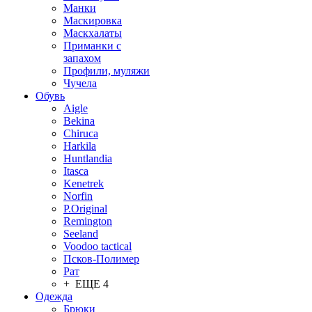
Манки
Маскировка
Маскхалаты
Приманки с
запахом
Профили, муляжи
Чучела
Обувь
Aigle
Bekina
Chiruсa
Harkila
Huntlandia
Itasca
Kenetrek
Norfin
P.Original
Remington
Seeland
Voodoo tactical
Псков-Полимер
Рат
+ ЕЩЕ 4
Одежда
Брюки