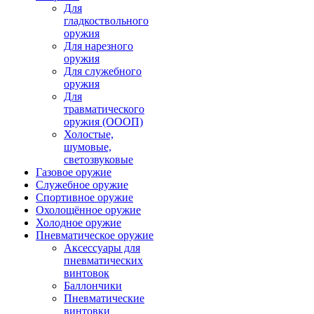
Для
гладкоствольного
оружия
Для нарезного
оружия
Для служебного
оружия
Для
травматического
оружия (ОООП)
Холостые,
шумовые,
светозвуковые
Газовое оружие
Служебное оружие
Спортивное оружие
Охолощённое оружие
Холодное оружие
Пневматическое оружие
Аксессуары для
пневматических
винтовок
Баллончики
Пневматические
винтовки