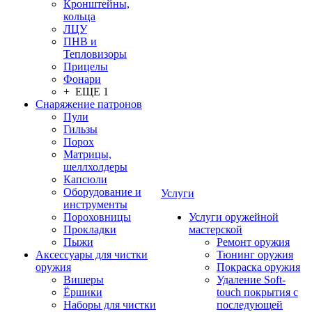
Кронштейны,
кольца
ЛЦУ
ПНВ и
Тепловизоры
Прицелы
Фонари
+ ЕЩЕ 1
Снаряжение патронов
Пули
Гильзы
Порох
Матрицы,
шеллхолдеры
Капсюли
Оборудование и
Услуги
инструменты
Пороховницы
Услуги оружейной
Прокладки
мастерской
Пыжи
Ремонт оружия
Аксессуары для чистки
Тюнинг оружия
оружия
Покраска оружия
Вишеры
Удаление Soft-
Ёршики
touch покрытия с
Наборы для чистки
последующей