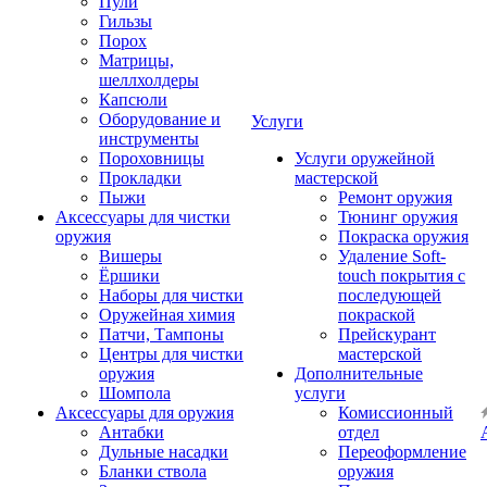
Пули
Гильзы
Порох
Матрицы,
шеллхолдеры
Капсюли
Оборудование и
Услуги
инструменты
Пороховницы
Услуги оружейной
Прокладки
мастерской
Пыжи
Ремонт оружия
Аксессуары для чистки
Тюнинг оружия
оружия
Покраска оружия
Вишеры
Удаление Soft-
Ёршики
touch покрытия с
Наборы для чистки
последующей
Оружейная химия
покраской
Патчи, Тампоны
Прейскурант
Центры для чистки
мастерской
оружия
Дополнительные
Шомпола
услуги
Аксессуары для оружия
Комиссионный
Антабки
отдел
Дульные насадки
Переоформление
Бланки ствола
оружия