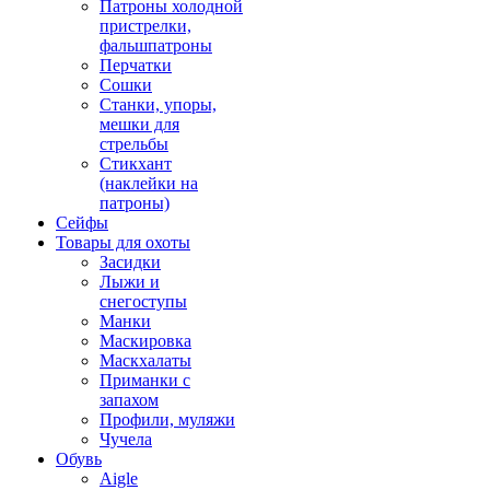
Патроны холодной
пристрелки,
фальшпатроны
Перчатки
Сошки
Станки, упоры,
мешки для
стрельбы
Стикхант
(наклейки на
патроны)
Сейфы
Товары для охоты
Засидки
Лыжи и
снегоступы
Манки
Маскировка
Маскхалаты
Приманки с
запахом
Профили, муляжи
Чучела
Обувь
Aigle