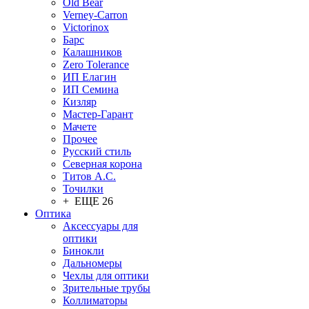
Old Bear
Verney-Carron
Victorinox
Барс
Калашников
Zero Tolerance
ИП Елагин
ИП Семина
Кизляр
Мастер-Гарант
Мачете
Прочее
Русский стиль
Северная корона
Титов А.С.
Точилки
+ ЕЩЕ 26
Оптика
Аксессуары для
оптики
Бинокли
Дальномеры
Чехлы для оптики
Зрительные трубы
Коллиматоры