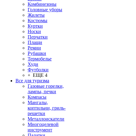
Комбинезоны
Головные уборы
Жилеты
Костюмы
Куртки
Носки
Перчатки
Плащи
Ремни
Рубашки
Термобелье
Худи
Футболки
+ ЕЩЕ 4
Все для туризма
Газовые горелки,
лампы, печки
Компасы
Мангалы,
коптильни, гриль-
решетки
Металлоискатели
Многоцелевой
инструмент
Палатки