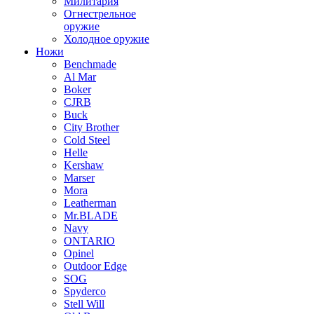
Милитария
Огнестрельное
оружие
Холодное оружие
Ножи
Benchmade
Al Mar
Boker
CJRB
Buck
City Brother
Cold Steel
Helle
Kershaw
Marser
Mora
Leatherman
Mr.BLADE
Navy
ONTARIO
Opinel
Outdoor Edge
SOG
Spyderco
Stell Will