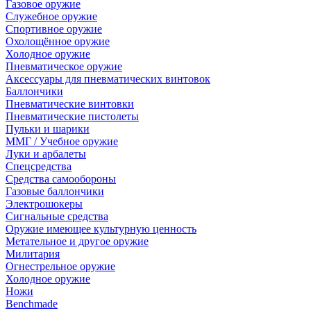
Газовое оружие
Служебное оружие
Спортивное оружие
Охолощённое оружие
Холодное оружие
Пневматическое оружие
Аксессуары для пневматических винтовок
Баллончики
Пневматические винтовки
Пневматические пистолеты
Пульки и шарики
ММГ / Учебное оружие
Луки и арбалеты
Спецсредства
Средства самообороны
Газовые баллончики
Электрошокеры
Сигнальные средства
Оружие имеющее культурную ценность
Метательное и другое оружие
Милитария
Огнестрельное оружие
Холодное оружие
Ножи
Benchmade