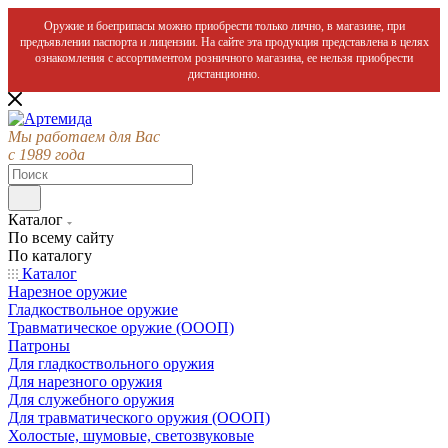
Оружие и боеприпасы можно приобрести только лично, в магазине, при
предъявлении паспорта и лицензии. На сайте эта продукция представлена в целях
ознакомления с ассортиментом розничного магазина, ее нельзя приобрести
дистанционно.
Мы работаем для Вас
с 1989 года
Каталог
По всему сайту
По каталогу
Каталог
Нарезное оружие
Гладкоствольное оружие
Травматическое оружие (ОООП)
Патроны
Для гладкоствольного оружия
Для нарезного оружия
Для служебного оружия
Для травматического оружия (ОООП)
Холостые, шумовые, светозвуковые