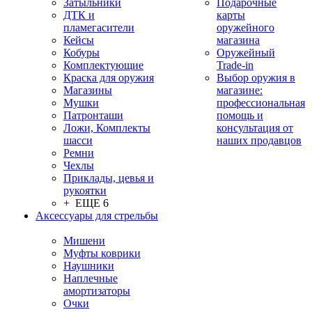
Затыльники
Подарочные
ДТК и
карты
пламегасители
оружейного
Кейсы
магазина
Кобуры
Оружейный
Комплектующие
Trade-in
Краска для оружия
Выбор оружия в
Магазины
магазине:
Мушки
профессиональная
Патронташи
помощь и
Ложи, Комплекты
консультация от
шасси
наших продавцов
Ремни
Чехлы
Приклады, цевья и
рукоятки
+ ЕЩЕ 6
Аксессуары для стрельбы
Мишени
Муфты коврики
Наушники
Наплечные
амортизаторы
Очки