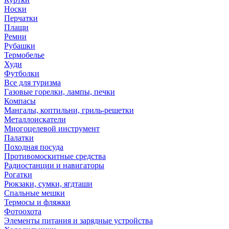
Носки
Перчатки
Плащи
Ремни
Рубашки
Термобелье
Худи
Футболки
Все для туризма
Газовые горелки, лампы, печки
Компасы
Мангалы, коптильни, гриль-решетки
Металлоискатели
Многоцелевой инструмент
Палатки
Походная посуда
Противомоскитные средства
Радиостанции и навигаторы
Рогатки
Рюкзаки, сумки, ягдташи
Спальные мешки
Термосы и фляжки
Фотоохота
Элементы питания и зарядные устройства