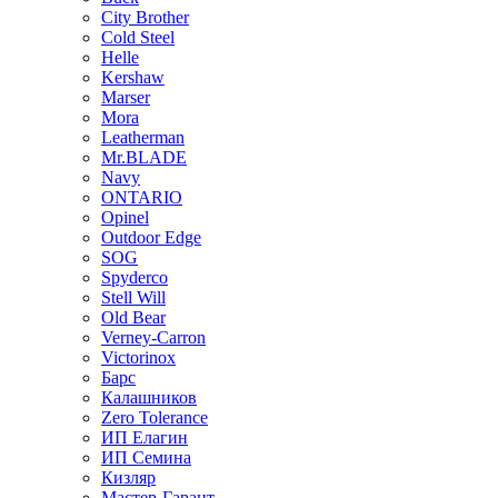
City Brother
Cold Steel
Helle
Kershaw
Marser
Mora
Leatherman
Mr.BLADE
Navy
ONTARIO
Opinel
Outdoor Edge
SOG
Spyderco
Stell Will
Old Bear
Verney-Carron
Victorinox
Барс
Калашников
Zero Tolerance
ИП Елагин
ИП Семина
Кизляр
Мастер-Гарант