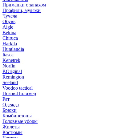
Приманки с запахом
Профили, муляжи
Чучела
Обувь
Aigle
Bekina
Chiruсa
Harkila
Huntlandia
Itasca
Kenetrek
Norfin
P.Original
Remington
Seeland
Voodoo tactical
Псков-Полимер
Рат
Одежда
Брюки
Комбинезоны
Головные уборы
Жилеты
Костюмы
Куртки