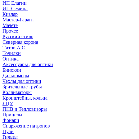
ИП Елагин
ИП Семина
Кизляр
Мастер-Гарант
Мачете
Прочее
Русский стиль
Северная корона
Титов А.С.
Точилки
Оптика
Аксессуары для оптики
Бинокли
Дальномеры
Чехлы для оптики
Зрительные трубы
Коллиматоры
Кронштейны, кольца
ЛЦУ
ПНВ и Тепловизоры
Прицелы
Фонари
Снаряжение патронов
Пули
Гильзы