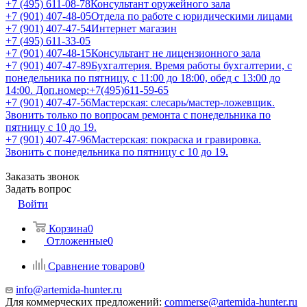
+7 (495) 611-08-78
Консультант оружейного зала
+7 (901) 407-48-05
Отдела по работе с юридическими лицами
+7 (901) 407-47-54
Интернет магазин
+7 (495) 611-33-05
+7 (901) 407-48-15
Консультант не лицензионного зала
+7 (901) 407-47-89
Бухгалтерия. Время работы бухгалтерии, с
понедельника по пятницу, с 11:00 до 18:00, обед с 13:00 до
14:00. Доп.номер:+7(495)611-59-65
+7 (901) 407-47-56
Мастерская: слесарь/мастер-ложевщик.
Звонить только по вопросам ремонта с понедельника по
пятницу с 10 до 19.
+7 (901) 407-47-96
Мастерская: покраска и гравировка.
Звонить с понедельника по пятницу с 10 до 19.
Заказать звонок
Задать вопрос
Войти
Корзина
0
Отложенные
0
Сравнение товаров
0
info@artemida-hunter.ru
Для коммерческих предложений:
commerse@artemida-hunter.ru