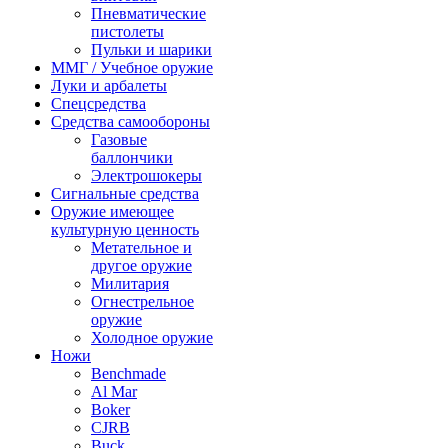
Пневматические
пистолеты
Пульки и шарики
ММГ / Учебное оружие
Луки и арбалеты
Спецсредства
Средства самообороны
Газовые
баллончики
Электрошокеры
Сигнальные средства
Оружие имеющее
культурную ценность
Метательное и
другое оружие
Милитария
Огнестрельное
оружие
Холодное оружие
Ножи
Benchmade
Al Mar
Boker
CJRB
Buck