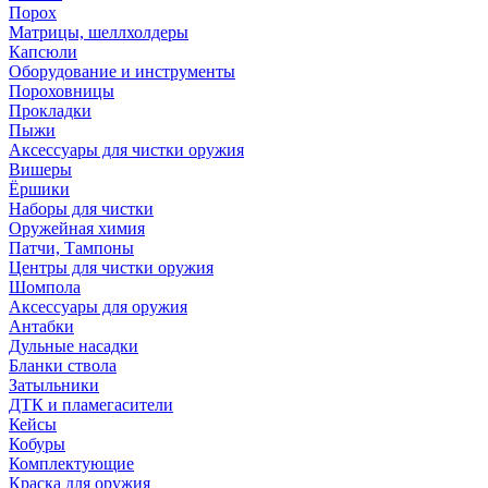
Порох
Матрицы, шеллхолдеры
Капсюли
Оборудование и инструменты
Пороховницы
Прокладки
Пыжи
Аксессуары для чистки оружия
Вишеры
Ёршики
Наборы для чистки
Оружейная химия
Патчи, Тампоны
Центры для чистки оружия
Шомпола
Аксессуары для оружия
Антабки
Дульные насадки
Бланки ствола
Затыльники
ДТК и пламегасители
Кейсы
Кобуры
Комплектующие
Краска для оружия