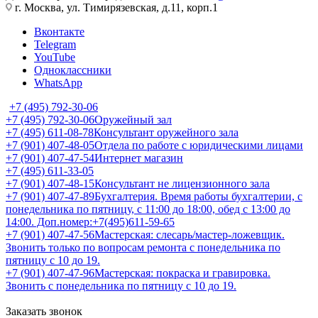
г. Москва, ул. Тимирязевская, д.11, корп.1
Вконтакте
Telegram
YouTube
Одноклассники
WhatsApp
+7 (495) 792-30-06
+7 (495) 792-30-06
Оружейный зал
+7 (495) 611-08-78
Консультант оружейного зала
+7 (901) 407-48-05
Отдела по работе с юридическими лицами
+7 (901) 407-47-54
Интернет магазин
+7 (495) 611-33-05
+7 (901) 407-48-15
Консультант не лицензионного зала
+7 (901) 407-47-89
Бухгалтерия. Время работы бухгалтерии, с
понедельника по пятницу, с 11:00 до 18:00, обед с 13:00 до
14:00. Доп.номер:+7(495)611-59-65
+7 (901) 407-47-56
Мастерская: слесарь/мастер-ложевщик.
Звонить только по вопросам ремонта с понедельника по
пятницу с 10 до 19.
+7 (901) 407-47-96
Мастерская: покраска и гравировка.
Звонить с понедельника по пятницу с 10 до 19.
Заказать звонок