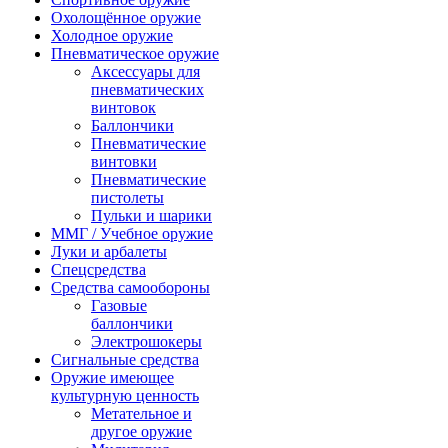
Охолощённое оружие
Холодное оружие
Пневматическое оружие
Аксессуары для
пневматических
винтовок
Баллончики
Пневматические
винтовки
Пневматические
пистолеты
Пульки и шарики
ММГ / Учебное оружие
Луки и арбалеты
Спецсредства
Средства самообороны
Газовые
баллончики
Электрошокеры
Сигнальные средства
Оружие имеющее
культурную ценность
Метательное и
другое оружие