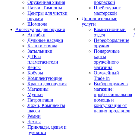
Оружейная химия
покраской
Патчи, Тампоны
Прейскурант
Центры для чистки
мастерской
оружия
Дополнительные
Шомпола
услуги
Аксессуары для оружия
Комиссионный
Антабки
отдел
Дульные насадки
Переоформление
Бланки ствола
оружия
Затыльники
Подарочные
ДТК и
карты
пламегасители
оружейного
Кейсы
магазина
Кобуры
Оружейный
Комплектующие
Trade-in
Краска для оружия
Выбор оружия в
Магазины
магазине:
Мушки
профессиональная
Патронташи
помощь и
Ложи, Комплекты
консультация от
шасси
наших продавцов
Ремни
Чехлы
Приклады, цевья и
рукоятки