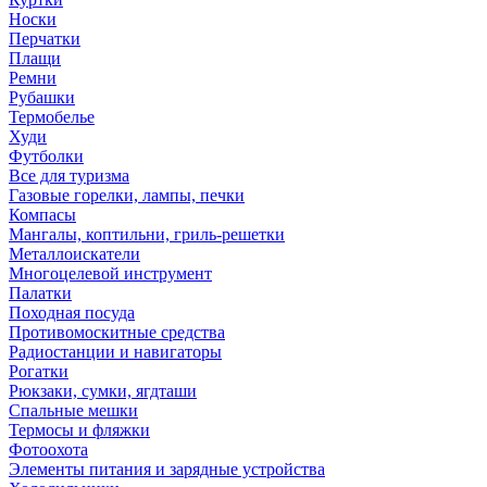
Носки
Перчатки
Плащи
Ремни
Рубашки
Термобелье
Худи
Футболки
Все для туризма
Газовые горелки, лампы, печки
Компасы
Мангалы, коптильни, гриль-решетки
Металлоискатели
Многоцелевой инструмент
Палатки
Походная посуда
Противомоскитные средства
Радиостанции и навигаторы
Рогатки
Рюкзаки, сумки, ягдташи
Спальные мешки
Термосы и фляжки
Фотоохота
Элементы питания и зарядные устройства