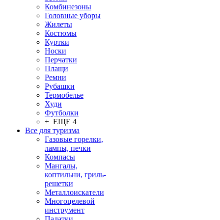
Комбинезоны
Головные уборы
Жилеты
Костюмы
Куртки
Носки
Перчатки
Плащи
Ремни
Рубашки
Термобелье
Худи
Футболки
+ ЕЩЕ 4
Все для туризма
Газовые горелки,
лампы, печки
Компасы
Мангалы,
коптильни, гриль-
решетки
Металлоискатели
Многоцелевой
инструмент
Палатки