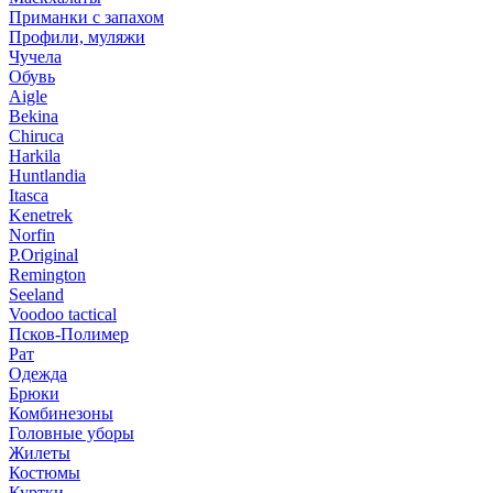
Приманки с запахом
Профили, муляжи
Чучела
Обувь
Aigle
Bekina
Chiruсa
Harkila
Huntlandia
Itasca
Kenetrek
Norfin
P.Original
Remington
Seeland
Voodoo tactical
Псков-Полимер
Рат
Одежда
Брюки
Комбинезоны
Головные уборы
Жилеты
Костюмы
Куртки