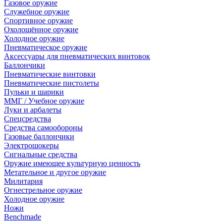
Газовое оружие
Служебное оружие
Спортивное оружие
Охолощённое оружие
Холодное оружие
Пневматическое оружие
Аксессуары для пневматических винтовок
Баллончики
Пневматические винтовки
Пневматические пистолеты
Пульки и шарики
ММГ / Учебное оружие
Луки и арбалеты
Спецсредства
Средства самообороны
Газовые баллончики
Электрошокеры
Сигнальные средства
Оружие имеющее культурную ценность
Метательное и другое оружие
Милитария
Огнестрельное оружие
Холодное оружие
Ножи
Benchmade