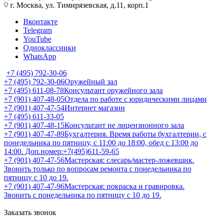
г. Москва, ул. Тимирязевская, д.11, корп.1
Вконтакте
Telegram
YouTube
Одноклассники
WhatsApp
+7 (495) 792-30-06
+7 (495) 792-30-06
Оружейный зал
+7 (495) 611-08-78
Консультант оружейного зала
+7 (901) 407-48-05
Отдела по работе с юридическими лицами
+7 (901) 407-47-54
Интернет магазин
+7 (495) 611-33-05
+7 (901) 407-48-15
Консультант не лицензионного зала
+7 (901) 407-47-89
Бухгалтерия. Время работы бухгалтерии, с
понедельника по пятницу, с 11:00 до 18:00, обед с 13:00 до
14:00. Доп.номер:+7(495)611-59-65
+7 (901) 407-47-56
Мастерская: слесарь/мастер-ложевщик.
Звонить только по вопросам ремонта с понедельника по
пятницу с 10 до 19.
+7 (901) 407-47-96
Мастерская: покраска и гравировка.
Звонить с понедельника по пятницу с 10 до 19.
Заказать звонок