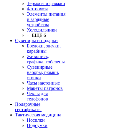
Термосы и фляжки
Фотоохота
Элементы питания
и зарядные
устройства
Холодильники
+ ЕЩЕ 6
Сувениры и подарки
Брелоки, значки,
карабины
Живопись,
графика, гобелены
Сувенирные
наборы, рюмки,
стопки
Часы настенные
Макеты патронов
Чехлы для
телефонов
Подарочные
сертификаты
Тактическая медицина
Носилки
Подсумки