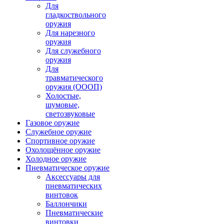
Для
гладкоствольного
оружия
Для нарезного
оружия
Для служебного
оружия
Для
травматического
оружия (ОООП)
Холостые,
шумовые,
светозвуковые
Газовое оружие
Служебное оружие
Спортивное оружие
Охолощённое оружие
Холодное оружие
Пневматическое оружие
Аксессуары для
пневматических
винтовок
Баллончики
Пневматические
винтовки