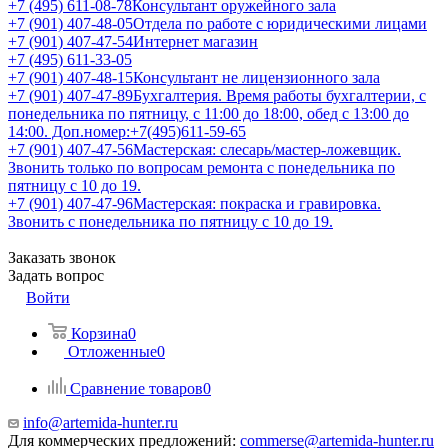
+7 (495) 611-08-78
Консультант оружейного зала
+7 (901) 407-48-05
Отдела по работе с юридическими лицами
+7 (901) 407-47-54
Интернет магазин
+7 (495) 611-33-05
+7 (901) 407-48-15
Консультант не лицензионного зала
+7 (901) 407-47-89
Бухгалтерия. Время работы бухгалтерии, с
понедельника по пятницу, с 11:00 до 18:00, обед с 13:00 до
14:00. Доп.номер:+7(495)611-59-65
+7 (901) 407-47-56
Мастерская: слесарь/мастер-ложевщик.
Звонить только по вопросам ремонта с понедельника по
пятницу с 10 до 19.
+7 (901) 407-47-96
Мастерская: покраска и гравировка.
Звонить с понедельника по пятницу с 10 до 19.
Заказать звонок
Задать вопрос
Войти
Корзина
0
Отложенные
0
Сравнение товаров
0
info@artemida-hunter.ru
Для коммерческих предложений:
commerse@artemida-hunter.ru