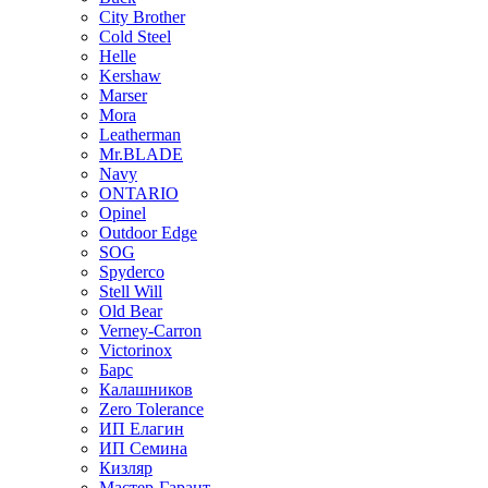
City Brother
Cold Steel
Helle
Kershaw
Marser
Mora
Leatherman
Mr.BLADE
Navy
ONTARIO
Opinel
Outdoor Edge
SOG
Spyderco
Stell Will
Old Bear
Verney-Carron
Victorinox
Барс
Калашников
Zero Tolerance
ИП Елагин
ИП Семина
Кизляр
Мастер-Гарант