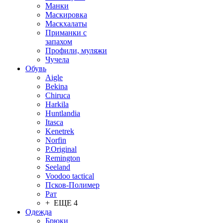
Манки
Маскировка
Маскхалаты
Приманки с
запахом
Профили, муляжи
Чучела
Обувь
Aigle
Bekina
Chiruсa
Harkila
Huntlandia
Itasca
Kenetrek
Norfin
P.Original
Remington
Seeland
Voodoo tactical
Псков-Полимер
Рат
+ ЕЩЕ 4
Одежда
Брюки