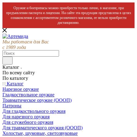
Оружие и боеприпасы можно приобрести только лично, в магазине, при
предъявлении паспорта и лицензии. На сайте эта продукция представлена в целях
ознакомления с ассортиментом розничного магазина, ее нельзя приобрести
дистанционно.
Мы работаем для Вас
с 1989 года
Каталог
По всему сайту
По каталогу
Каталог
Нарезное оружие
Гладкоствольное оружие
Травматическое оружие (ОООП)
Патроны
Для гладкоствольного оружия
Для нарезного оружия
Для служебного оружия
Для травматического оружия (ОООП)
Холостые, шумовые, светозвуковые