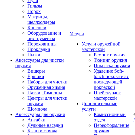
Пули
Гильзы
Порох
Матрицы,
шеллхолдеры
Капсюли
Оборудование и
Услуги
инструменты
Пороховницы
Услуги оружейной
Прокладки
мастерской
Пыжи
Ремонт оружия
Аксессуары для чистки
Тюнинг оружия
оружия
Покраска оружия
Вишеры
Удаление Soft-
Ёршики
touch покрытия с
Наборы для чистки
последующей
Оружейная химия
покраской
Патчи, Тампоны
Прейскурант
Центры для чистки
мастерской
оружия
Дополнительные
Шомпола
услуги
Аксессуары для оружия
Комиссионный
Антабки
отдел
Дульные насадки
Переоформление
Бланки ствола
оружия