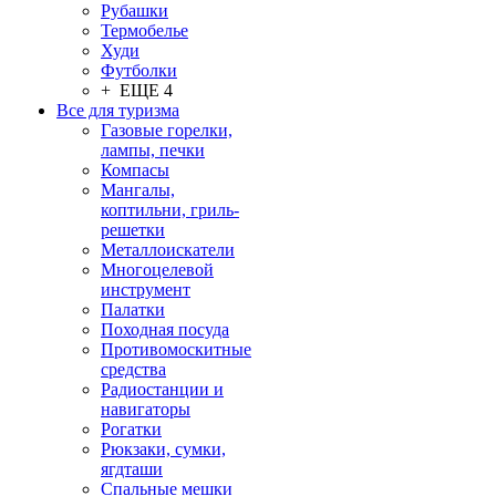
Рубашки
Термобелье
Худи
Футболки
+ ЕЩЕ 4
Все для туризма
Газовые горелки,
лампы, печки
Компасы
Мангалы,
коптильни, гриль-
решетки
Металлоискатели
Многоцелевой
инструмент
Палатки
Походная посуда
Противомоскитные
средства
Радиостанции и
навигаторы
Рогатки
Рюкзаки, сумки,
ягдташи
Спальные мешки