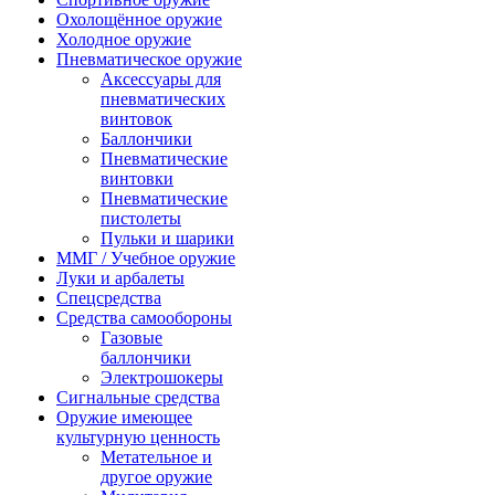
Охолощённое оружие
Холодное оружие
Пневматическое оружие
Аксессуары для
пневматических
винтовок
Баллончики
Пневматические
винтовки
Пневматические
пистолеты
Пульки и шарики
ММГ / Учебное оружие
Луки и арбалеты
Спецсредства
Средства самообороны
Газовые
баллончики
Электрошокеры
Сигнальные средства
Оружие имеющее
культурную ценность
Метательное и
другое оружие