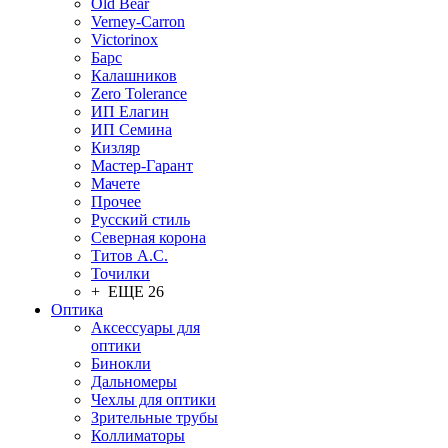
Old Bear
Verney-Carron
Victorinox
Барс
Калашников
Zero Tolerance
ИП Елагин
ИП Семина
Кизляр
Мастер-Гарант
Мачете
Прочее
Русский стиль
Северная корона
Титов А.С.
Точилки
+ ЕЩЕ 26
Оптика
Аксессуары для
оптики
Бинокли
Дальномеры
Чехлы для оптики
Зрительные трубы
Коллиматоры