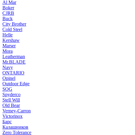
Al Mar
Boker
CJRB
Buck
City Brother
Cold Steel
Helle
Kershaw
Marser
Mora
Leatherman
Mr.BLADE
Navy
ONTARIO
Opinel
Outdoor Edge
SOG
Spyderco
Stell Will
Old Bear
Verney-Carron
Victorinox
Барс
Калашников
Zero Tolerance