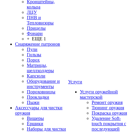
Кронштейны,
кольца
ЛЦУ
ПНВ и
Тепловизоры
Прицелы
Фонари
+ ЕЩЕ 1
Снаряжение патронов
Пули
Гильзы
Порох
Матрицы,
шеллхолдеры
Капсюли
Оборудование и
Услуги
инструменты
Пороховницы
Услуги оружейной
Прокладки
мастерской
Пыжи
Ремонт оружия
Аксессуары для чистки
Тюнинг оружия
оружия
Покраска оружия
Вишеры
Удаление Soft-
Ёршики
touch покрытия с
Наборы для чистки
последующей