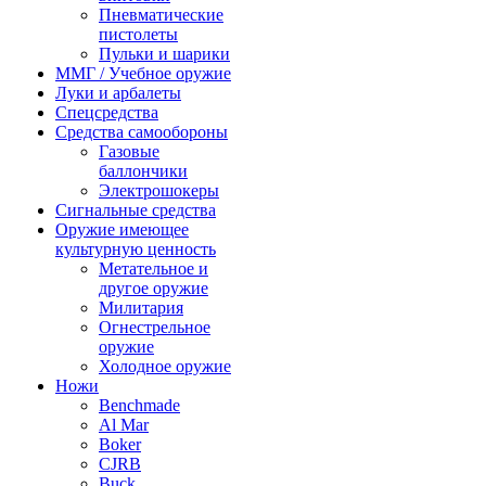
Пневматические
пистолеты
Пульки и шарики
ММГ / Учебное оружие
Луки и арбалеты
Спецсредства
Средства самообороны
Газовые
баллончики
Электрошокеры
Сигнальные средства
Оружие имеющее
культурную ценность
Метательное и
другое оружие
Милитария
Огнестрельное
оружие
Холодное оружие
Ножи
Benchmade
Al Mar
Boker
CJRB
Buck