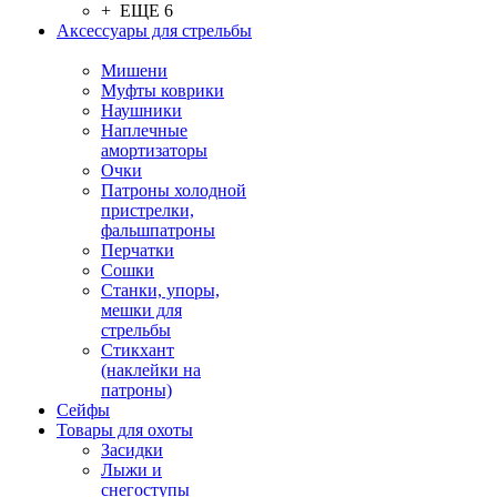
+ ЕЩЕ 6
Аксессуары для стрельбы
Мишени
Муфты коврики
Наушники
Наплечные
амортизаторы
Очки
Патроны холодной
пристрелки,
фальшпатроны
Перчатки
Сошки
Станки, упоры,
мешки для
стрельбы
Стикхант
(наклейки на
патроны)
Сейфы
Товары для охоты
Засидки
Лыжи и
снегоступы