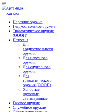
Каталог
Нарезное оружие
Гладкоствольное оружие
Травматическое оружие
(ОООП)
Патроны
Для
гладкоствольного
оружия
Для нарезного
оружия
Для служебного
оружия
Для
травматического
оружия (ОООП)
Холостые,
шумовые,
светозвуковые
Газовое оружие
Служебное оружие
Спортивное оружие