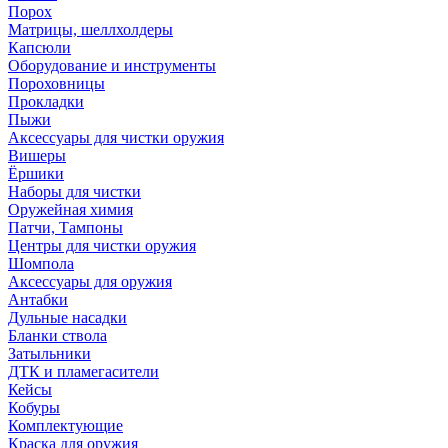
Порох
Матрицы, шеллхолдеры
Капсюли
Оборудование и инструменты
Пороховницы
Прокладки
Пыжи
Аксессуары для чистки оружия
Вишеры
Ёршики
Наборы для чистки
Оружейная химия
Патчи, Тампоны
Центры для чистки оружия
Шомпола
Аксессуары для оружия
Антабки
Дульные насадки
Бланки ствола
Затыльники
ДТК и пламегасители
Кейсы
Кобуры
Комплектующие
Краска для оружия