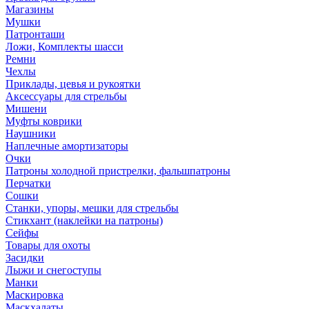
Магазины
Мушки
Патронташи
Ложи, Комплекты шасси
Ремни
Чехлы
Приклады, цевья и рукоятки
Аксессуары для стрельбы
Мишени
Муфты коврики
Наушники
Наплечные амортизаторы
Очки
Патроны холодной пристрелки, фальшпатроны
Перчатки
Сошки
Станки, упоры, мешки для стрельбы
Стикхант (наклейки на патроны)
Сейфы
Товары для охоты
Засидки
Лыжи и снегоступы
Манки
Маскировка
Маскхалаты