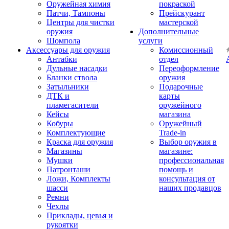
Оружейная химия
покраской
Патчи, Тампоны
Прейскурант
Центры для чистки
мастерской
оружия
Дополнительные
Шомпола
услуги
Аксессуары для оружия
Комиссионный
Антабки
отдел
Дульные насадки
Переоформление
Бланки ствола
оружия
Затыльники
Подарочные
ДТК и
карты
пламегасители
оружейного
Кейсы
магазина
Кобуры
Оружейный
Комплектующие
Trade-in
Краска для оружия
Выбор оружия в
Магазины
магазине:
Мушки
профессиональная
Патронташи
помощь и
Ложи, Комплекты
консультация от
шасси
наших продавцов
Ремни
Чехлы
Приклады, цевья и
рукоятки