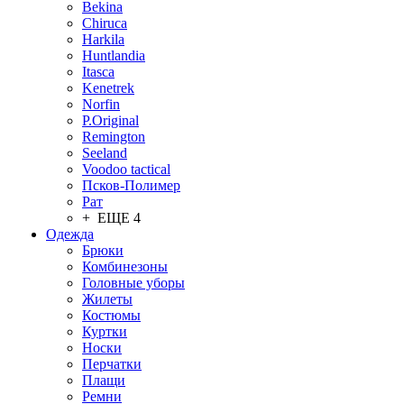
Bekina
Chiruсa
Harkila
Huntlandia
Itasca
Kenetrek
Norfin
P.Original
Remington
Seeland
Voodoo tactical
Псков-Полимер
Рат
+ ЕЩЕ 4
Одежда
Брюки
Комбинезоны
Головные уборы
Жилеты
Костюмы
Куртки
Носки
Перчатки
Плащи
Ремни