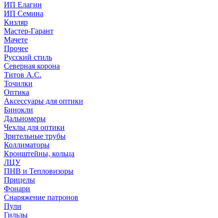
ИП Елагин
ИП Семина
Кизляр
Мастер-Гарант
Мачете
Прочее
Русский стиль
Северная корона
Титов А.С.
Точилки
Оптика
Аксессуары для оптики
Бинокли
Дальномеры
Чехлы для оптики
Зрительные трубы
Коллиматоры
Кронштейны, кольца
ЛЦУ
ПНВ и Тепловизоры
Прицелы
Фонари
Снаряжение патронов
Пули
Гильзы