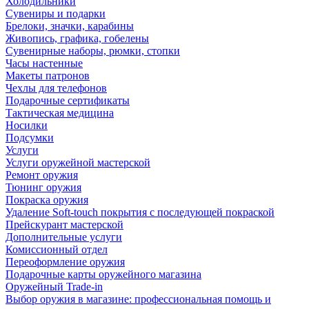
Холодильники
Сувениры и подарки
Брелоки, значки, карабины
Живопись, графика, гобелены
Сувенирные наборы, рюмки, стопки
Часы настенные
Макеты патронов
Чехлы для телефонов
Подарочные сертификаты
Тактическая медицина
Носилки
Подсумки
Услуги
Услуги оружейной мастерской
Ремонт оружия
Тюнинг оружия
Покраска оружия
Удаление Soft-touch покрытия с последующей покраской
Прейскурант мастерской
Дополнительные услуги
Комиссионный отдел
Переоформление оружия
Подарочные карты оружейного магазина
Оружейный Trade-in
Выбор оружия в магазине: профессиональная помощь и