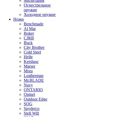
Милитария
Огнестрельное
оружие
Холодное оружие
Ножи
Benchmade
Al Mar
Boker
CJRB
Buck
City Brother
Cold Steel
Helle
Kershaw
Marser
Mora
Leatherman
Mr.BLADE
Navy
ONTARIO
Opinel
Outdoor Edge
SOG
Spyderco
Stell Will