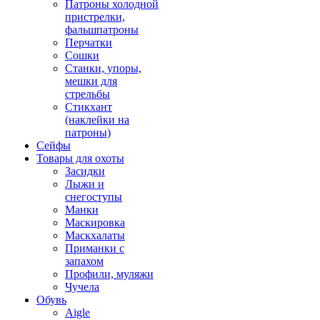
Патроны холодной
пристрелки,
фальшпатроны
Перчатки
Сошки
Станки, упоры,
мешки для
стрельбы
Стикхант
(наклейки на
патроны)
Сейфы
Товары для охоты
Засидки
Лыжи и
снегоступы
Манки
Маскировка
Маскхалаты
Приманки с
запахом
Профили, муляжи
Чучела
Обувь
Aigle