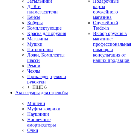
Затыльники
Подарочные
ДТК и
карты
пламегасители
оружейного
Кейсы
магазина
Кобуры
Оружейный
Комплектующие
Trade-in
Краска для оружия
Выбор оружия в
Магазины
магазине:
Мушки
профессиональная
Патронташи
помощь и
Ложи, Комплекты
консультация от
шасси
наших продавцов
Ремни
Чехлы
Приклады, цевья и
рукоятки
+ ЕЩЕ 6
Аксессуары для стрельбы
Мишени
Муфты коврики
Наушники
Наплечные
амортизаторы
Очки