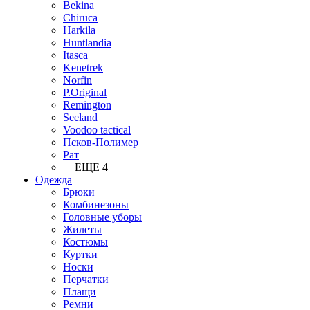
Bekina
Chiruсa
Harkila
Huntlandia
Itasca
Kenetrek
Norfin
P.Original
Remington
Seeland
Voodoo tactical
Псков-Полимер
Рат
+ ЕЩЕ 4
Одежда
Брюки
Комбинезоны
Головные уборы
Жилеты
Костюмы
Куртки
Носки
Перчатки
Плащи
Ремни