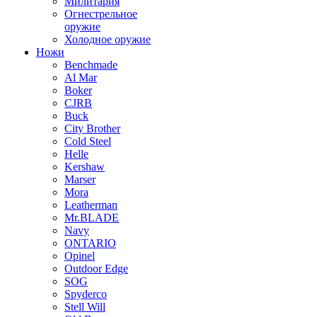
Милитария
Огнестрельное
оружие
Холодное оружие
Ножи
Benchmade
Al Mar
Boker
CJRB
Buck
City Brother
Cold Steel
Helle
Kershaw
Marser
Mora
Leatherman
Mr.BLADE
Navy
ONTARIO
Opinel
Outdoor Edge
SOG
Spyderco
Stell Will