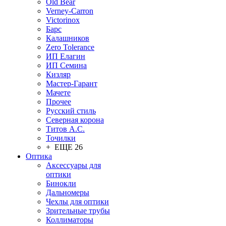
Old Bear
Verney-Carron
Victorinox
Барс
Калашников
Zero Tolerance
ИП Елагин
ИП Семина
Кизляр
Мастер-Гарант
Мачете
Прочее
Русский стиль
Северная корона
Титов А.С.
Точилки
+ ЕЩЕ 26
Оптика
Аксессуары для
оптики
Бинокли
Дальномеры
Чехлы для оптики
Зрительные трубы
Коллиматоры