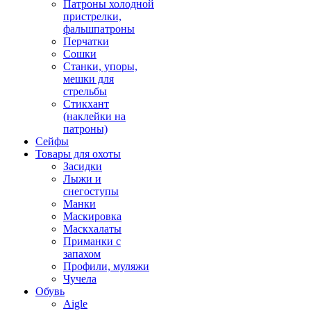
Патроны холодной
пристрелки,
фальшпатроны
Перчатки
Сошки
Станки, упоры,
мешки для
стрельбы
Стикхант
(наклейки на
патроны)
Сейфы
Товары для охоты
Засидки
Лыжи и
снегоступы
Манки
Маскировка
Маскхалаты
Приманки с
запахом
Профили, муляжи
Чучела
Обувь
Aigle