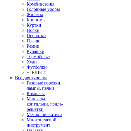
Комбинезоны
Головные уборы
Жилеты
Костюмы
Куртки
Носки
Перчатки
Плащи
Ремни
Рубашки
Термобелье
Худи
Футболки
+ ЕЩЕ 4
Все для туризма
Газовые горелки,
лампы, печки
Компасы
Мангалы,
коптильни, гриль-
решетки
Металлоискатели
Многоцелевой
инструмент
Палатки