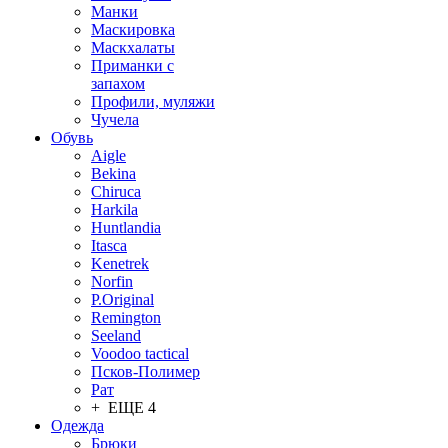
Манки
Маскировка
Маскхалаты
Приманки с
запахом
Профили, муляжи
Чучела
Обувь
Aigle
Bekina
Chiruсa
Harkila
Huntlandia
Itasca
Kenetrek
Norfin
P.Original
Remington
Seeland
Voodoo tactical
Псков-Полимер
Рат
+ ЕЩЕ 4
Одежда
Брюки