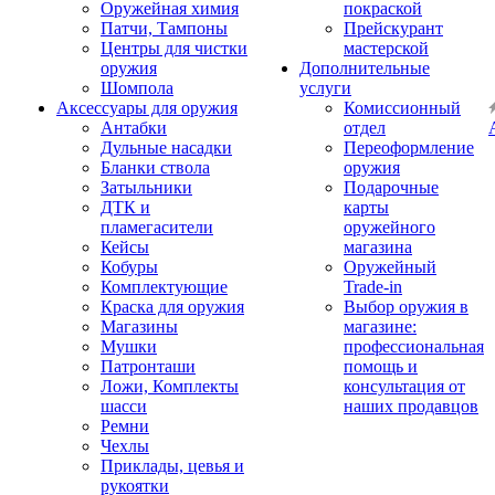
Оружейная химия
покраской
Патчи, Тампоны
Прейскурант
Центры для чистки
мастерской
оружия
Дополнительные
Шомпола
услуги
Аксессуары для оружия
Комиссионный
Антабки
отдел
Дульные насадки
Переоформление
Бланки ствола
оружия
Затыльники
Подарочные
ДТК и
карты
пламегасители
оружейного
Кейсы
магазина
Кобуры
Оружейный
Комплектующие
Trade-in
Краска для оружия
Выбор оружия в
Магазины
магазине:
Мушки
профессиональная
Патронташи
помощь и
Ложи, Комплекты
консультация от
шасси
наших продавцов
Ремни
Чехлы
Приклады, цевья и
рукоятки