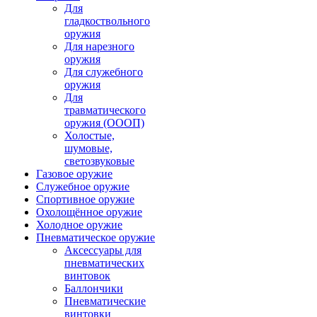
Для
гладкоствольного
оружия
Для нарезного
оружия
Для служебного
оружия
Для
травматического
оружия (ОООП)
Холостые,
шумовые,
светозвуковые
Газовое оружие
Служебное оружие
Спортивное оружие
Охолощённое оружие
Холодное оружие
Пневматическое оружие
Аксессуары для
пневматических
винтовок
Баллончики
Пневматические
винтовки