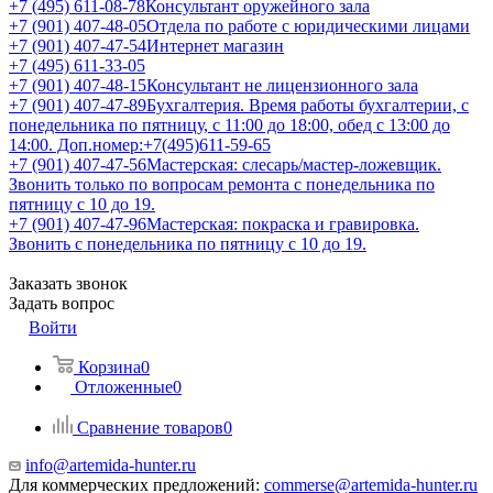
+7 (495) 611-08-78
Консультант оружейного зала
+7 (901) 407-48-05
Отдела по работе с юридическими лицами
+7 (901) 407-47-54
Интернет магазин
+7 (495) 611-33-05
+7 (901) 407-48-15
Консультант не лицензионного зала
+7 (901) 407-47-89
Бухгалтерия. Время работы бухгалтерии, с
понедельника по пятницу, с 11:00 до 18:00, обед с 13:00 до
14:00. Доп.номер:+7(495)611-59-65
+7 (901) 407-47-56
Мастерская: слесарь/мастер-ложевщик.
Звонить только по вопросам ремонта с понедельника по
пятницу с 10 до 19.
+7 (901) 407-47-96
Мастерская: покраска и гравировка.
Звонить с понедельника по пятницу с 10 до 19.
Заказать звонок
Задать вопрос
Войти
Корзина
0
Отложенные
0
Сравнение товаров
0
info@artemida-hunter.ru
Для коммерческих предложений:
commerse@artemida-hunter.ru