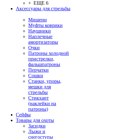
+ ЕЩЕ 6
Аксессуары для стрельбы
Мишени
Муфты коврики
Наушники
Наплечные
амортизаторы
Очки
Патроны холодной
пристрелки,
фальшпатроны
Перчатки
Сошки
Станки, упоры,
мешки для
стрельбы
Стикхант
(наклейки на
патроны)
Сейфы
Товары для охоты
Засидки
Лыжи и
снегоступы