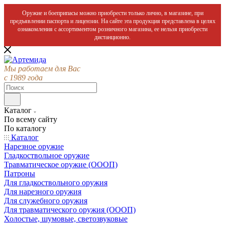
Оружие и боеприпасы можно приобрести только лично, в магазине, при
предъявлении паспорта и лицензии. На сайте эта продукция представлена в целях
ознакомления с ассортиментом розничного магазина, ее нельзя приобрести
дистанционно.
Мы работаем для Вас
с 1989 года
Каталог
По всему сайту
По каталогу
Каталог
Нарезное оружие
Гладкоствольное оружие
Травматическое оружие (ОООП)
Патроны
Для гладкоствольного оружия
Для нарезного оружия
Для служебного оружия
Для травматического оружия (ОООП)
Холостые, шумовые, светозвуковые