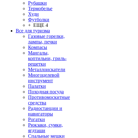
Рубашки
Термобелье
Худи
Футболки
+ ЕЩЕ 4
Все для туризма
Газовые горелки,
лампы, печки
Компасы
Мангалы,
коптильни, гриль-
решетки
Металлоискатели
Многоцелевой
инструмент
Палатки
Походная посуда
Противомоскитные
средства
Радиостанции и
навигаторы
Рогатки
Рюкзаки, сумки,
ягдташи
Спальные мешки