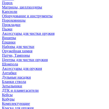
Порох
Матрицы, шеллхолдеры
Капсюли
Оборудование и инструменты
Пороховницы
Прокладки
Пыжи
Аксессуары для чистки оружия
Вишеры
Ёршики
Наборы для чистки
Оружейная химия
Патчи, Тампоны
Центры для чистки оружия
Шомпола
Аксессуары для оружия
Антабки
Дульные насадки
Бланки ствола
Затыльники
ДТК и пламегасители
Кейсы
Кобуры
Комплектующие
Краска для оружия