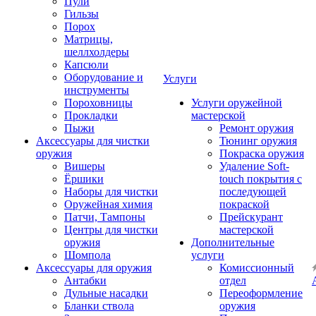
Пули
Гильзы
Порох
Матрицы,
шеллхолдеры
Капсюли
Оборудование и
Услуги
инструменты
Пороховницы
Услуги оружейной
Прокладки
мастерской
Пыжи
Ремонт оружия
Аксессуары для чистки
Тюнинг оружия
оружия
Покраска оружия
Вишеры
Удаление Soft-
Ёршики
touch покрытия с
Наборы для чистки
последующей
Оружейная химия
покраской
Патчи, Тампоны
Прейскурант
Центры для чистки
мастерской
оружия
Дополнительные
Шомпола
услуги
Аксессуары для оружия
Комиссионный
Антабки
отдел
Дульные насадки
Переоформление
Бланки ствола
оружия