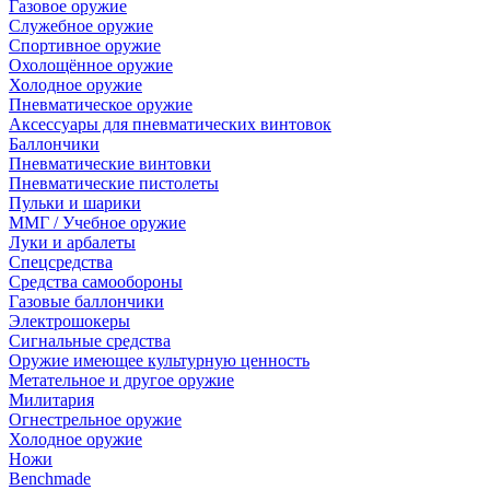
Газовое оружие
Служебное оружие
Спортивное оружие
Охолощённое оружие
Холодное оружие
Пневматическое оружие
Аксессуары для пневматических винтовок
Баллончики
Пневматические винтовки
Пневматические пистолеты
Пульки и шарики
ММГ / Учебное оружие
Луки и арбалеты
Спецсредства
Средства самообороны
Газовые баллончики
Электрошокеры
Сигнальные средства
Оружие имеющее культурную ценность
Метательное и другое оружие
Милитария
Огнестрельное оружие
Холодное оружие
Ножи
Benchmade