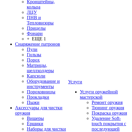
Кронштейны,
кольца
ЛЦУ
ПНВ и
Тепловизоры
Прицелы
Фонари
+ ЕЩЕ 1
Снаряжение патронов
Пули
Гильзы
Порох
Матрицы,
шеллхолдеры
Капсюли
Оборудование и
Услуги
инструменты
Пороховницы
Услуги оружейной
Прокладки
мастерской
Пыжи
Ремонт оружия
Аксессуары для чистки
Тюнинг оружия
оружия
Покраска оружия
Вишеры
Удаление Soft-
Ёршики
touch покрытия с
Наборы для чистки
последующей