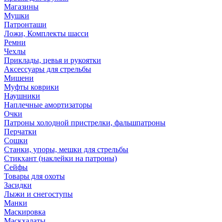
Магазины
Мушки
Патронташи
Ложи, Комплекты шасси
Ремни
Чехлы
Приклады, цевья и рукоятки
Аксессуары для стрельбы
Мишени
Муфты коврики
Наушники
Наплечные амортизаторы
Очки
Патроны холодной пристрелки, фальшпатроны
Перчатки
Сошки
Станки, упоры, мешки для стрельбы
Стикхант (наклейки на патроны)
Сейфы
Товары для охоты
Засидки
Лыжи и снегоступы
Манки
Маскировка
Маскхалаты