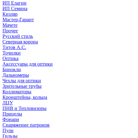
ИП Елагин
ИП Семина
Кизляр
Мастер-Гарант
Мачете
Прочее
Русский стиль
Северная корона
Титов А.С.
Точилки
Оптика
Аксессуары для оптики
Бинокли
Дальномеры
Чехлы для оптики
Зрительные трубы
Коллиматоры
Кронштейны, кольца
ЛЦУ
ПНВ и Тепловизоры
Прицелы
Фонари
Снаряжение патронов
Пули
Гильзы