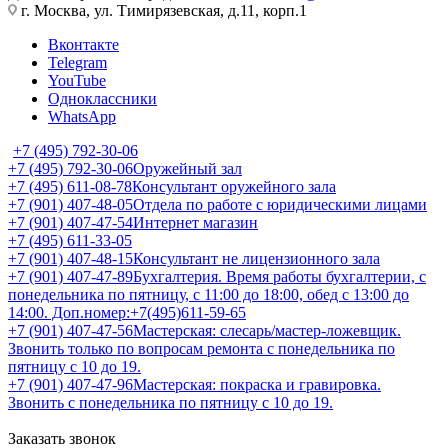
г. Москва, ул. Тимирязевская, д.11, корп.1
Вконтакте
Telegram
YouTube
Одноклассники
WhatsApp
+7 (495) 792-30-06
+7 (495) 792-30-06
Оружейный зал
+7 (495) 611-08-78
Консультант оружейного зала
+7 (901) 407-48-05
Отдела по работе с юридическими лицами
+7 (901) 407-47-54
Интернет магазин
+7 (495) 611-33-05
+7 (901) 407-48-15
Консультант не лицензионного зала
+7 (901) 407-47-89
Бухгалтерия. Время работы бухгалтерии, с
понедельника по пятницу, с 11:00 до 18:00, обед с 13:00 до
14:00. Доп.номер:+7(495)611-59-65
+7 (901) 407-47-56
Мастерская: слесарь/мастер-ложевщик.
Звонить только по вопросам ремонта с понедельника по
пятницу с 10 до 19.
+7 (901) 407-47-96
Мастерская: покраска и гравировка.
Звонить с понедельника по пятницу с 10 до 19.
Заказать звонок