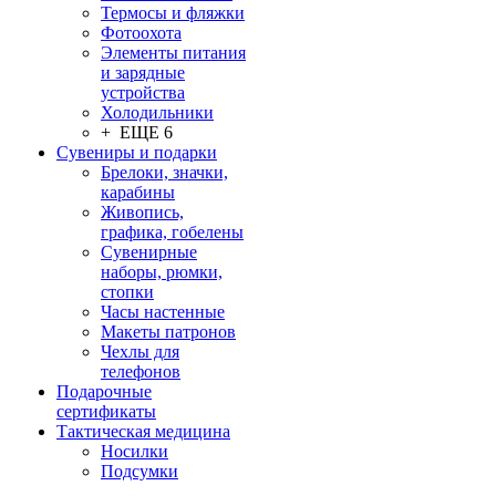
Термосы и фляжки
Фотоохота
Элементы питания
и зарядные
устройства
Холодильники
+ ЕЩЕ 6
Сувениры и подарки
Брелоки, значки,
карабины
Живопись,
графика, гобелены
Сувенирные
наборы, рюмки,
стопки
Часы настенные
Макеты патронов
Чехлы для
телефонов
Подарочные
сертификаты
Тактическая медицина
Носилки
Подсумки