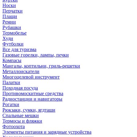
Носки
Перчатки
Плащи
Ремни
Рубашки
Термобелье
Худи
Футболки
Все для туризма
Газовые горелки, лампы, печки
Компасы
Мангалы, коптильни, гриль-решетки
Металлоискатели
Многоцелевой инструмент
Палатки
Походная посуда
Противомоскитные средства
Радиостанции и навигаторы
Рогатки
Рюкзаки, сумки, ягдташи
Спальные мешки
Термосы и фляжки
Фотоохота
Элементы питания и зарядные устройства