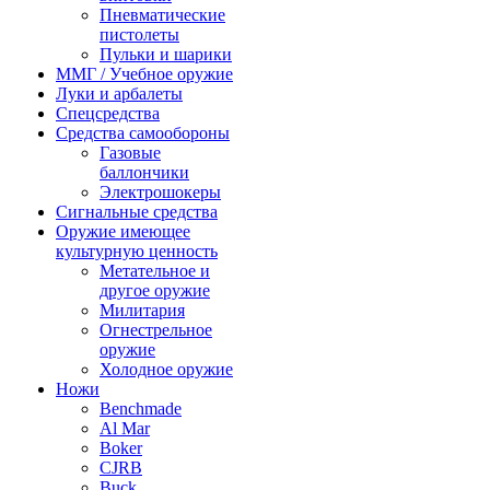
Пневматические
пистолеты
Пульки и шарики
ММГ / Учебное оружие
Луки и арбалеты
Спецсредства
Средства самообороны
Газовые
баллончики
Электрошокеры
Сигнальные средства
Оружие имеющее
культурную ценность
Метательное и
другое оружие
Милитария
Огнестрельное
оружие
Холодное оружие
Ножи
Benchmade
Al Mar
Boker
CJRB
Buck