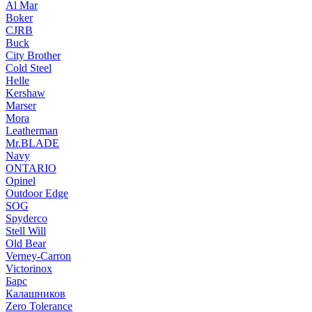
Al Mar
Boker
CJRB
Buck
City Brother
Cold Steel
Helle
Kershaw
Marser
Mora
Leatherman
Mr.BLADE
Navy
ONTARIO
Opinel
Outdoor Edge
SOG
Spyderco
Stell Will
Old Bear
Verney-Carron
Victorinox
Барс
Калашников
Zero Tolerance