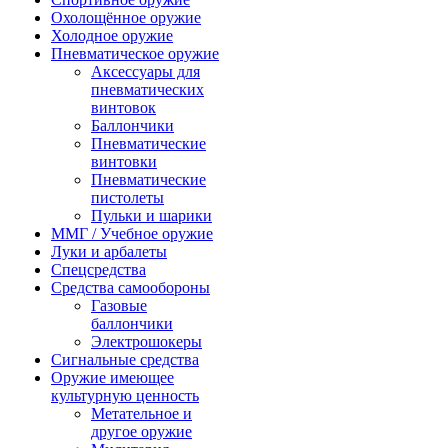
Охолощённое оружие
Холодное оружие
Пневматическое оружие
Аксессуары для
пневматических
винтовок
Баллончики
Пневматические
винтовки
Пневматические
пистолеты
Пульки и шарики
ММГ / Учебное оружие
Луки и арбалеты
Спецсредства
Средства самообороны
Газовые
баллончики
Электрошокеры
Сигнальные средства
Оружие имеющее
культурную ценность
Метательное и
другое оружие