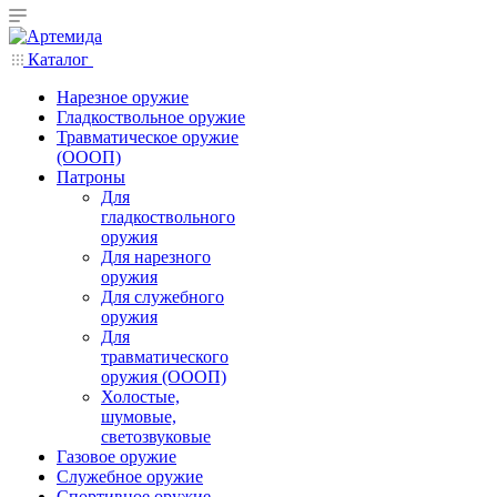
Каталог
Нарезное оружие
Гладкоствольное оружие
Травматическое оружие
(ОООП)
Патроны
Для
гладкоствольного
оружия
Для нарезного
оружия
Для служебного
оружия
Для
травматического
оружия (ОООП)
Холостые,
шумовые,
светозвуковые
Газовое оружие
Служебное оружие
Спортивное оружие