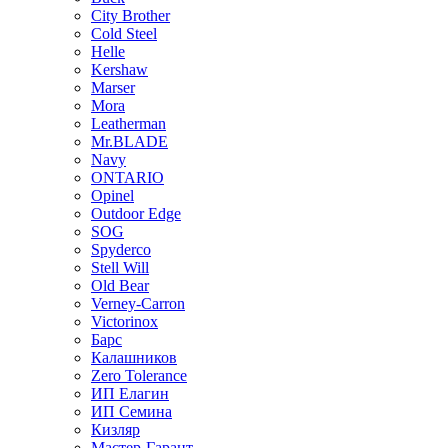
City Brother
Cold Steel
Helle
Kershaw
Marser
Mora
Leatherman
Mr.BLADE
Navy
ONTARIO
Opinel
Outdoor Edge
SOG
Spyderco
Stell Will
Old Bear
Verney-Carron
Victorinox
Барс
Калашников
Zero Tolerance
ИП Елагин
ИП Семина
Кизляр
Мастер-Гарант