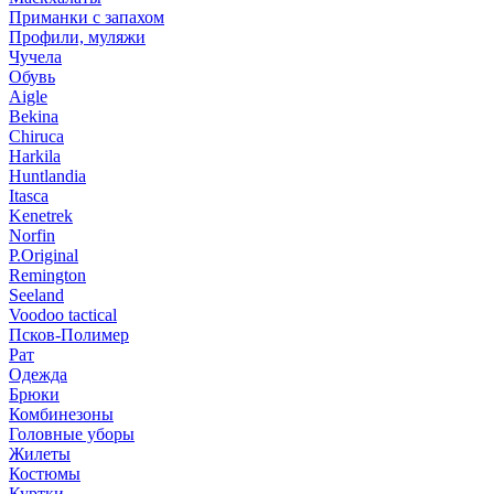
Приманки с запахом
Профили, муляжи
Чучела
Обувь
Aigle
Bekina
Chiruсa
Harkila
Huntlandia
Itasca
Kenetrek
Norfin
P.Original
Remington
Seeland
Voodoo tactical
Псков-Полимер
Рат
Одежда
Брюки
Комбинезоны
Головные уборы
Жилеты
Костюмы
Куртки