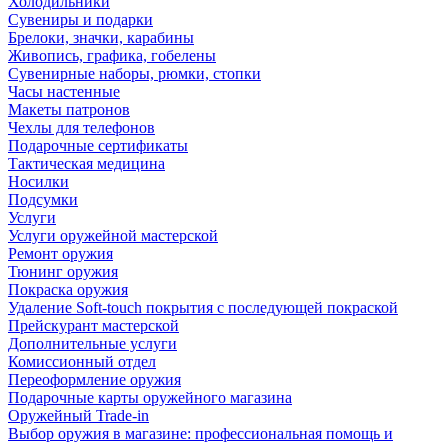
Холодильники
Сувениры и подарки
Брелоки, значки, карабины
Живопись, графика, гобелены
Сувенирные наборы, рюмки, стопки
Часы настенные
Макеты патронов
Чехлы для телефонов
Подарочные сертификаты
Тактическая медицина
Носилки
Подсумки
Услуги
Услуги оружейной мастерской
Ремонт оружия
Тюнинг оружия
Покраска оружия
Удаление Soft-touch покрытия с последующей покраской
Прейскурант мастерской
Дополнительные услуги
Комиссионный отдел
Переоформление оружия
Подарочные карты оружейного магазина
Оружейный Trade-in
Выбор оружия в магазине: профессиональная помощь и