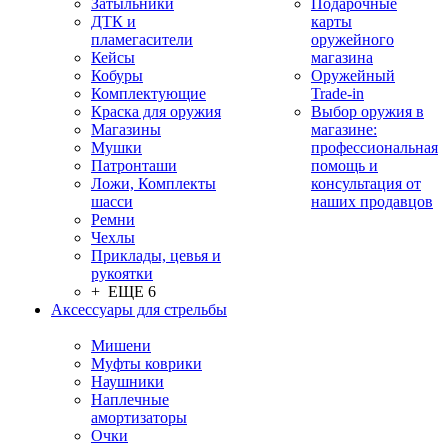
Затыльники
Подарочные
ДТК и
карты
пламегасители
оружейного
Кейсы
магазина
Кобуры
Оружейный
Комплектующие
Trade-in
Краска для оружия
Выбор оружия в
Магазины
магазине:
Мушки
профессиональная
Патронташи
помощь и
Ложи, Комплекты
консультация от
шасси
наших продавцов
Ремни
Чехлы
Приклады, цевья и
рукоятки
+ ЕЩЕ 6
Аксессуары для стрельбы
Мишени
Муфты коврики
Наушники
Наплечные
амортизаторы
Очки