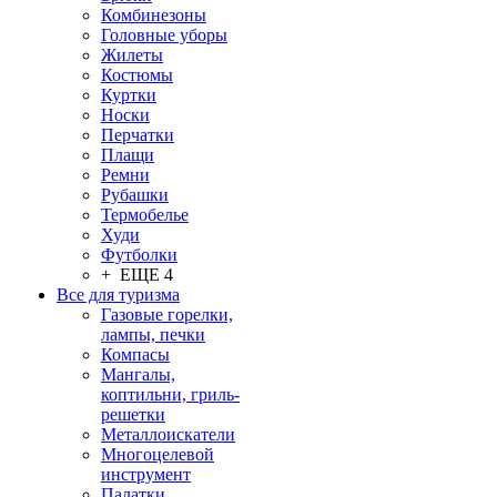
Комбинезоны
Головные уборы
Жилеты
Костюмы
Куртки
Носки
Перчатки
Плащи
Ремни
Рубашки
Термобелье
Худи
Футболки
+ ЕЩЕ 4
Все для туризма
Газовые горелки,
лампы, печки
Компасы
Мангалы,
коптильни, гриль-
решетки
Металлоискатели
Многоцелевой
инструмент
Палатки