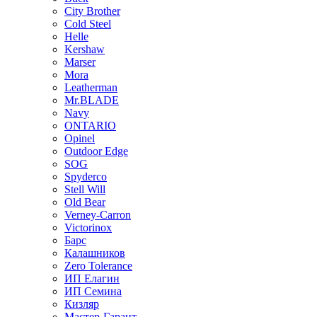
City Brother
Cold Steel
Helle
Kershaw
Marser
Mora
Leatherman
Mr.BLADE
Navy
ONTARIO
Opinel
Outdoor Edge
SOG
Spyderco
Stell Will
Old Bear
Verney-Carron
Victorinox
Барс
Калашников
Zero Tolerance
ИП Елагин
ИП Семина
Кизляр
Мастер-Гарант