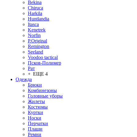
Bekina
Chiruсa
Harkila
Huntlandia
Itasca
Kenetrek
Norfin
P.Original
Remington
Seeland
Voodoo tactical
Псков-Полимер
Рат
+ ЕЩЕ 4
Одежда
Брюки
Комбинезоны
Головные уборы
Жилеты
Костюмы
Куртки
Носки
Перчатки
Плащи
Ремни