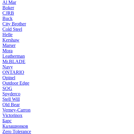
Al Mar
Boker
CJRB
Buck
City Brother
Cold Steel
Helle
Kershaw
Marser
Mora
Leatherman
Mr.BLADE
Navy
ONTARIO
Opinel
Outdoor Edge
SOG
Spyderco
Stell Will
Old Bear
Verney-Carron
Victorinox
Барс
Калашников
Zero Tolerance