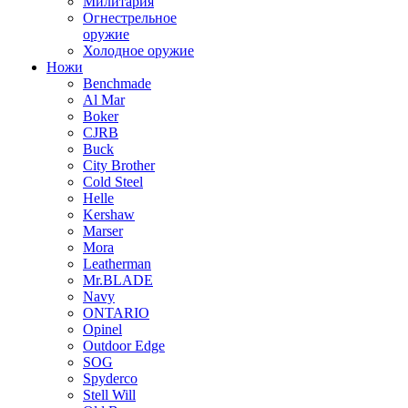
Милитария
Огнестрельное
оружие
Холодное оружие
Ножи
Benchmade
Al Mar
Boker
CJRB
Buck
City Brother
Cold Steel
Helle
Kershaw
Marser
Mora
Leatherman
Mr.BLADE
Navy
ONTARIO
Opinel
Outdoor Edge
SOG
Spyderco
Stell Will