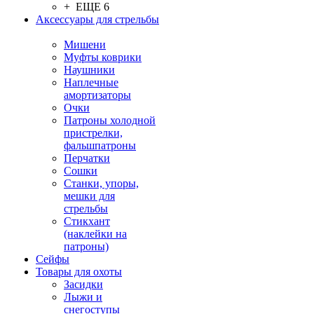
+ ЕЩЕ 6
Аксессуары для стрельбы
Мишени
Муфты коврики
Наушники
Наплечные
амортизаторы
Очки
Патроны холодной
пристрелки,
фальшпатроны
Перчатки
Сошки
Станки, упоры,
мешки для
стрельбы
Стикхант
(наклейки на
патроны)
Сейфы
Товары для охоты
Засидки
Лыжи и
снегоступы