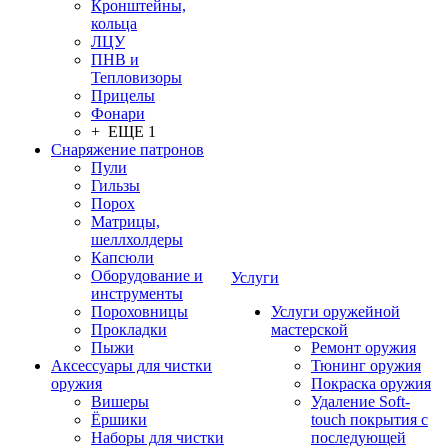
Кронштейны,
кольца
ЛЦУ
ПНВ и
Тепловизоры
Прицелы
Фонари
+ ЕЩЕ 1
Снаряжение патронов
Пули
Гильзы
Порох
Матрицы,
шеллхолдеры
Капсюли
Оборудование и
Услуги
инструменты
Пороховницы
Услуги оружейной
Прокладки
мастерской
Пыжи
Ремонт оружия
Аксессуары для чистки
Тюнинг оружия
оружия
Покраска оружия
Вишеры
Удаление Soft-
Ёршики
touch покрытия с
Наборы для чистки
последующей