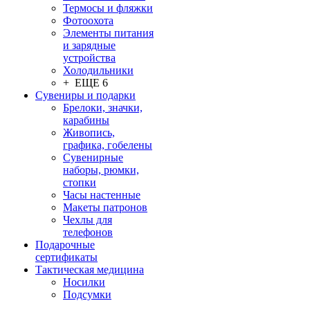
Термосы и фляжки
Фотоохота
Элементы питания
и зарядные
устройства
Холодильники
+ ЕЩЕ 6
Сувениры и подарки
Брелоки, значки,
карабины
Живопись,
графика, гобелены
Сувенирные
наборы, рюмки,
стопки
Часы настенные
Макеты патронов
Чехлы для
телефонов
Подарочные
сертификаты
Тактическая медицина
Носилки
Подсумки