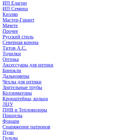
ИП Елагин
ИП Семина
Кизляр
Мастер-Гарант
Мачете
Прочее
Русский стиль
Северная корона
Титов А.С.
Точилки
Оптика
Аксессуары для оптики
Бинокли
Дальномеры
Чехлы для оптики
Зрительные трубы
Коллиматоры
Кронштейны, кольца
ЛЦУ
ПНВ и Тепловизоры
Прицелы
Фонари
Снаряжение патронов
Пули
Гильзы