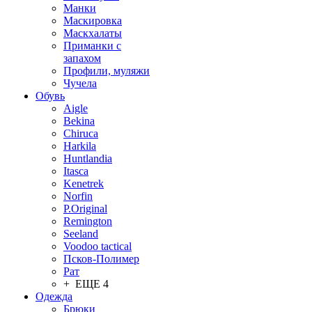
Манки
Маскировка
Маскхалаты
Приманки с
запахом
Профили, муляжи
Чучела
Обувь
Aigle
Bekina
Chiruсa
Harkila
Huntlandia
Itasca
Kenetrek
Norfin
P.Original
Remington
Seeland
Voodoo tactical
Псков-Полимер
Рат
+ ЕЩЕ 4
Одежда
Брюки