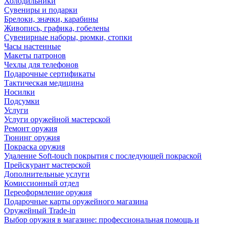
Холодильники
Сувениры и подарки
Брелоки, значки, карабины
Живопись, графика, гобелены
Сувенирные наборы, рюмки, стопки
Часы настенные
Макеты патронов
Чехлы для телефонов
Подарочные сертификаты
Тактическая медицина
Носилки
Подсумки
Услуги
Услуги оружейной мастерской
Ремонт оружия
Тюнинг оружия
Покраска оружия
Удаление Soft-touch покрытия с последующей покраской
Прейскурант мастерской
Дополнительные услуги
Комиссионный отдел
Переоформление оружия
Подарочные карты оружейного магазина
Оружейный Trade-in
Выбор оружия в магазине: профессиональная помощь и