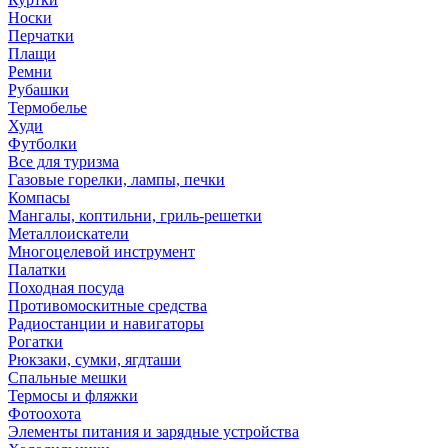
Носки
Перчатки
Плащи
Ремни
Рубашки
Термобелье
Худи
Футболки
Все для туризма
Газовые горелки, лампы, печки
Компасы
Мангалы, коптильни, гриль-решетки
Металлоискатели
Многоцелевой инструмент
Палатки
Походная посуда
Противомоскитные средства
Радиостанции и навигаторы
Рогатки
Рюкзаки, сумки, ягдташи
Спальные мешки
Термосы и фляжки
Фотоохота
Элементы питания и зарядные устройства