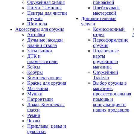
Оружейная химия
покраской
Патчи, Тампоны
Прейскурант
Центры для чистки
мастерской
оружия
Дополнительные
Шомпола
услуги
Аксессуары для оружия
Комиссионный
Антабки
отдел
Дульные насадки
Переоформление
Бланки ствола
оружия
Затыльники
Подарочные
ДТК и
карты
пламегасители
оружейного
Кейсы
магазина
Кобуры
Оружейный
Комплектующие
Trade-in
Краска для оружия
Выбор оружия в
Магазины
магазине:
Мушки
профессиональная
Патронташи
помощь и
Ложи, Комплекты
консультация от
шасси
наших продавцов
Ремни
Чехлы
Приклады, цевья и
рукоятки