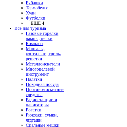
Рубашки
Термобелье
Худи
Футболки
+ ЕЩЕ 4
Все для туризма
Газовые горелки,
лампы, печки
Компасы
Мангалы,
коптильни, гриль-
решетки
Металлоискатели
Многоцелевой
инструмент
Палатки
Походная посуда
Противомоскитные
средства
Радиостанции и
навигаторы
Рогатки
Рюкзаки, сумки,
ягдташи
Спальные мешки