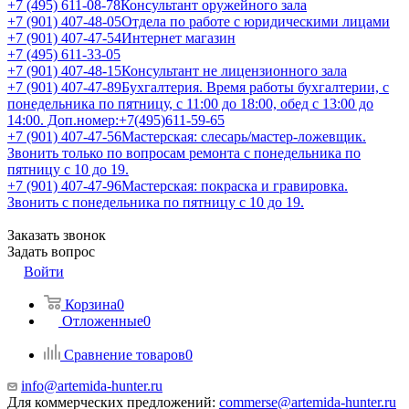
+7 (495) 611-08-78
Консультант оружейного зала
+7 (901) 407-48-05
Отдела по работе с юридическими лицами
+7 (901) 407-47-54
Интернет магазин
+7 (495) 611-33-05
+7 (901) 407-48-15
Консультант не лицензионного зала
+7 (901) 407-47-89
Бухгалтерия. Время работы бухгалтерии, с
понедельника по пятницу, с 11:00 до 18:00, обед с 13:00 до
14:00. Доп.номер:+7(495)611-59-65
+7 (901) 407-47-56
Мастерская: слесарь/мастер-ложевщик.
Звонить только по вопросам ремонта с понедельника по
пятницу с 10 до 19.
+7 (901) 407-47-96
Мастерская: покраска и гравировка.
Звонить с понедельника по пятницу с 10 до 19.
Заказать звонок
Задать вопрос
Войти
Корзина
0
Отложенные
0
Сравнение товаров
0
info@artemida-hunter.ru
Для коммерческих предложений:
commerse@artemida-hunter.ru