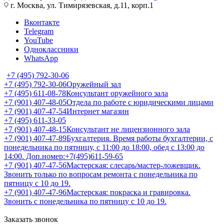
г. Москва, ул. Тимирязевская, д.11, корп.1
Вконтакте
Telegram
YouTube
Одноклассники
WhatsApp
+7 (495) 792-30-06
+7 (495) 792-30-06
Оружейный зал
+7 (495) 611-08-78
Консультант оружейного зала
+7 (901) 407-48-05
Отдела по работе с юридическими лицами
+7 (901) 407-47-54
Интернет магазин
+7 (495) 611-33-05
+7 (901) 407-48-15
Консультант не лицензионного зала
+7 (901) 407-47-89
Бухгалтерия. Время работы бухгалтерии, с
понедельника по пятницу, с 11:00 до 18:00, обед с 13:00 до
14:00. Доп.номер:+7(495)611-59-65
+7 (901) 407-47-56
Мастерская: слесарь/мастер-ложевщик.
Звонить только по вопросам ремонта с понедельника по
пятницу с 10 до 19.
+7 (901) 407-47-96
Мастерская: покраска и гравировка.
Звонить с понедельника по пятницу с 10 до 19.
Заказать звонок