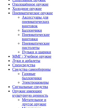
Охолощённое оружие
Холодное оружие
Пневматическое оружие
Аксессуары для
пневматических
винтовок
Баллончики
Пневматические
винтовки
Пневматические
пистолеты
Пульки и шарики
ММГ / Учебное оружие
Луки и арбалеты
Спецсредства
Средства самообороны
Газовые
баллончики
Электрошокеры
Сигнальные средства
Оружие имеющее
культурную ценность
Метательное и
другое оружие