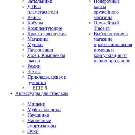
Затыльники
Подарочные
ДТК и
карты
пламегасители
оружейного
Кейсы
магазина
Кобуры
Оружейный
Комплектующие
Trade-in
Краска для оружия
Выбор оружия в
Магазины
магазине:
Мушки
профессиональная
Патронташи
помощь и
Ложи, Комплекты
консультация от
шасси
наших продавцов
Ремни
Чехлы
Приклады, цевья и
рукоятки
+ ЕЩЕ 6
Аксессуары для стрельбы
Мишени
Муфты коврики
Наушники
Наплечные
амортизаторы
Очки