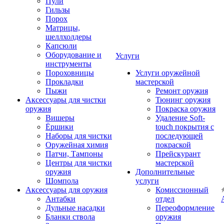
Пули
Гильзы
Порох
Матрицы,
шеллхолдеры
Капсюли
Оборудование и
Услуги
инструменты
Пороховницы
Услуги оружейной
Прокладки
мастерской
Пыжи
Ремонт оружия
Аксессуары для чистки
Тюнинг оружия
оружия
Покраска оружия
Вишеры
Удаление Soft-
Ёршики
touch покрытия с
Наборы для чистки
последующей
Оружейная химия
покраской
Патчи, Тампоны
Прейскурант
Центры для чистки
мастерской
оружия
Дополнительные
Шомпола
услуги
Аксессуары для оружия
Комиссионный
Антабки
отдел
Дульные насадки
Переоформление
Бланки ствола
оружия