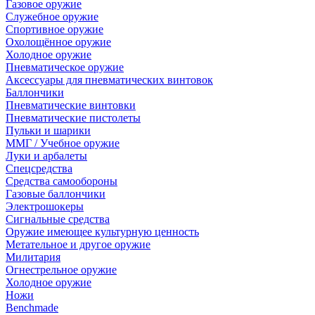
Газовое оружие
Служебное оружие
Спортивное оружие
Охолощённое оружие
Холодное оружие
Пневматическое оружие
Аксессуары для пневматических винтовок
Баллончики
Пневматические винтовки
Пневматические пистолеты
Пульки и шарики
ММГ / Учебное оружие
Луки и арбалеты
Спецсредства
Средства самообороны
Газовые баллончики
Электрошокеры
Сигнальные средства
Оружие имеющее культурную ценность
Метательное и другое оружие
Милитария
Огнестрельное оружие
Холодное оружие
Ножи
Benchmade