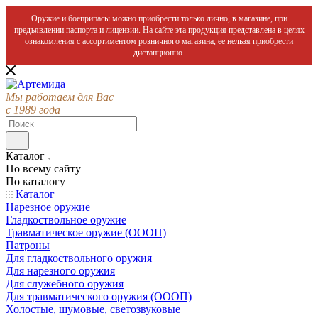
Оружие и боеприпасы можно приобрести только лично, в магазине, при
предъявлении паспорта и лицензии. На сайте эта продукция представлена в целях
ознакомления с ассортиментом розничного магазина, ее нельзя приобрести
дистанционно.
Мы работаем для Вас
с 1989 года
Каталог
По всему сайту
По каталогу
Каталог
Нарезное оружие
Гладкоствольное оружие
Травматическое оружие (ОООП)
Патроны
Для гладкоствольного оружия
Для нарезного оружия
Для служебного оружия
Для травматического оружия (ОООП)
Холостые, шумовые, светозвуковые