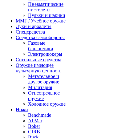
Пневматические
пистолеты
Пульки и шарики
ММГ / Учебное оружие
Луки и арбалеты
Спецсредства
Средства самообороны
Газовые
баллончики
Электрошокеры
Сигнальные средства
Оружие имеющее
культурную ценность
Метательное и
другое оружие
Милитария
Огнестрельное
оружие
Холодное оружие
Ножи
Benchmade
Al Mar
Boker
CJRB
Buck