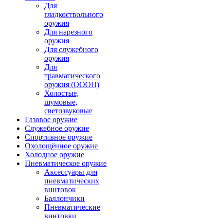
Для
гладкоствольного
оружия
Для нарезного
оружия
Для служебного
оружия
Для
травматического
оружия (ОООП)
Холостые,
шумовые,
светозвуковые
Газовое оружие
Служебное оружие
Спортивное оружие
Охолощённое оружие
Холодное оружие
Пневматическое оружие
Аксессуары для
пневматических
винтовок
Баллончики
Пневматические
винтовки