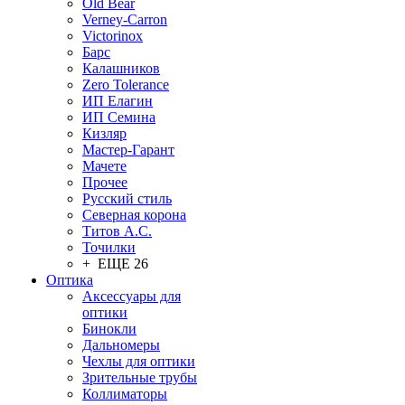
Old Bear
Verney-Carron
Victorinox
Барс
Калашников
Zero Tolerance
ИП Елагин
ИП Семина
Кизляр
Мастер-Гарант
Мачете
Прочее
Русский стиль
Северная корона
Титов А.С.
Точилки
+ ЕЩЕ 26
Оптика
Аксессуары для
оптики
Бинокли
Дальномеры
Чехлы для оптики
Зрительные трубы
Коллиматоры