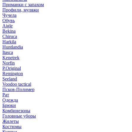
Приманки с запахом
Профили, муляжи
Чучела
Обувь
Aigle
Bekina
Chiruсa
Harkila
Huntlandia
Itasca
Kenetrek
Norfin
P.Original
Remington
Seeland
Voodoo tactical
Псков-Полимер
Рат
Одежда
Брюки
Комбинезоны
Головные уборы
Жилеты
Костюмы
Куртки