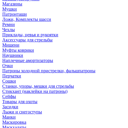
Магазины
Мушки
Патронташи
Ложи, Комплекты шасси
Ремни
Чехлы
Приклады, цевья и рукоятки
Аксессуары для стрельбы
Мишени
Муфты коврики
Наушники
Наплечные амортизаторы
Очки
Патроны холодной пристрелки, фальшпатроны
Перчатки
Сошки
Станки, упоры, мешки для стрельбы
Стикхант (наклейки на патроны)
Сейфы
Товары для охоты
Засидки
Лыжи и снегоступы
Манки
Маскировка
Маскхалаты