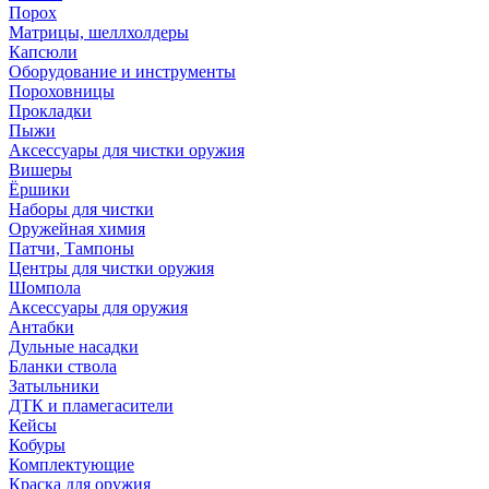
Порох
Матрицы, шеллхолдеры
Капсюли
Оборудование и инструменты
Пороховницы
Прокладки
Пыжи
Аксессуары для чистки оружия
Вишеры
Ёршики
Наборы для чистки
Оружейная химия
Патчи, Тампоны
Центры для чистки оружия
Шомпола
Аксессуары для оружия
Антабки
Дульные насадки
Бланки ствола
Затыльники
ДТК и пламегасители
Кейсы
Кобуры
Комплектующие
Краска для оружия