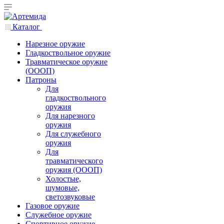
Каталог
Нарезное оружие
Гладкоствольное оружие
Травматическое оружие
(ОООП)
Патроны
Для
гладкоствольного
оружия
Для нарезного
оружия
Для служебного
оружия
Для
травматического
оружия (ОООП)
Холостые,
шумовые,
светозвуковые
Газовое оружие
Служебное оружие
Спортивное оружие