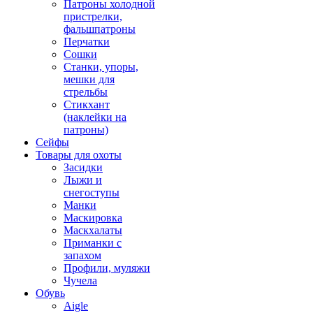
Патроны холодной
пристрелки,
фальшпатроны
Перчатки
Сошки
Станки, упоры,
мешки для
стрельбы
Стикхант
(наклейки на
патроны)
Сейфы
Товары для охоты
Засидки
Лыжи и
снегоступы
Манки
Маскировка
Маскхалаты
Приманки с
запахом
Профили, муляжи
Чучела
Обувь
Aigle