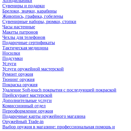
Холодильники
Сувениры и подарки
Брелоки, значки, карабины
Живопись, графика, гобелены
Сувенирные наборы, рюмки, стопки
Часы настенные
Макеты патронов
Чехлы для телефонов
Подарочные сертификаты
Тактическая медицина
Носилки
Подсумки
Услуги
Услуги оружейной мастерской
Ремонт оружия
Тюнинг оружия
Покраска оружия
Удаление Soft-touch покрытия с последующей покраской
Прейскурант мастерской
Дополнительные услуги
Комиссионный отдел
Переоформление оружия
Подарочные карты оружейного магазина
Оружейный Trade-in
Выбор оружия в магазине: профессиональная помощь и