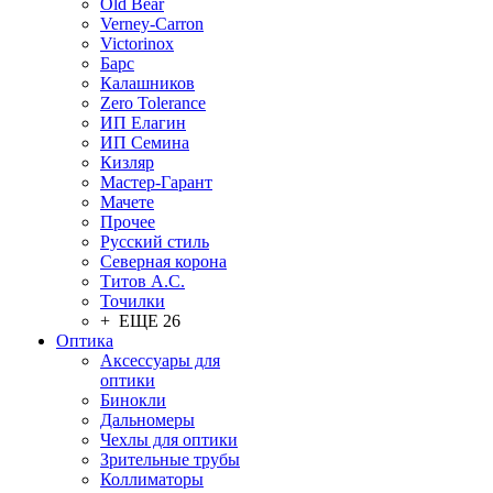
Old Bear
Verney-Carron
Victorinox
Барс
Калашников
Zero Tolerance
ИП Елагин
ИП Семина
Кизляр
Мастер-Гарант
Мачете
Прочее
Русский стиль
Северная корона
Титов А.С.
Точилки
+ ЕЩЕ 26
Оптика
Аксессуары для
оптики
Бинокли
Дальномеры
Чехлы для оптики
Зрительные трубы
Коллиматоры