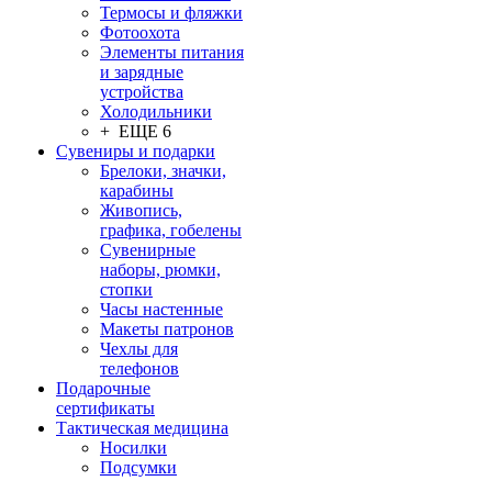
Термосы и фляжки
Фотоохота
Элементы питания
и зарядные
устройства
Холодильники
+ ЕЩЕ 6
Сувениры и подарки
Брелоки, значки,
карабины
Живопись,
графика, гобелены
Сувенирные
наборы, рюмки,
стопки
Часы настенные
Макеты патронов
Чехлы для
телефонов
Подарочные
сертификаты
Тактическая медицина
Носилки
Подсумки