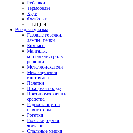
Рубашки
Термобелье
Худи
Футболки
+ ЕЩЕ 4
Все для туризма
Газовые горелки,
лампы, печки
Компасы
Мангалы,
коптильни, гриль-
решетки
Металлоискатели
Многоцелевой
инструмент
Палатки
Походная посуда
Противомоскитные
средства
Радиостанции и
навигаторы
Рогатки
Рюкзаки, сумки,
ягдташи
Спальные мешки