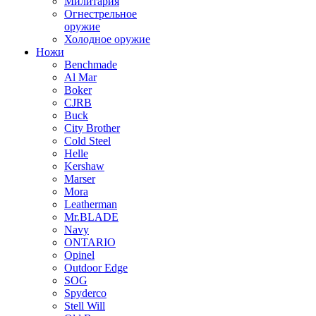
Милитария
Огнестрельное
оружие
Холодное оружие
Ножи
Benchmade
Al Mar
Boker
CJRB
Buck
City Brother
Cold Steel
Helle
Kershaw
Marser
Mora
Leatherman
Mr.BLADE
Navy
ONTARIO
Opinel
Outdoor Edge
SOG
Spyderco
Stell Will