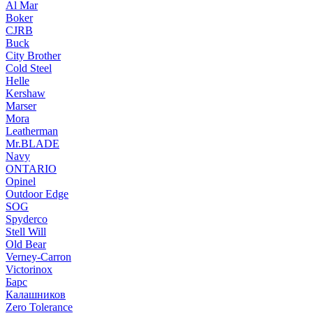
Al Mar
Boker
CJRB
Buck
City Brother
Cold Steel
Helle
Kershaw
Marser
Mora
Leatherman
Mr.BLADE
Navy
ONTARIO
Opinel
Outdoor Edge
SOG
Spyderco
Stell Will
Old Bear
Verney-Carron
Victorinox
Барс
Калашников
Zero Tolerance