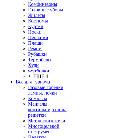
Комбинезоны
Головные уборы
Жилеты
Костюмы
Куртки
Носки
Перчатки
Плащи
Ремни
Рубашки
Термобелье
Худи
Футболки
+ ЕЩЕ 4
Все для туризма
Газовые горелки,
лампы, печки
Компасы
Мангалы,
коптильни, гриль-
решетки
Металлоискатели
Многоцелевой
инструмент
Палатки