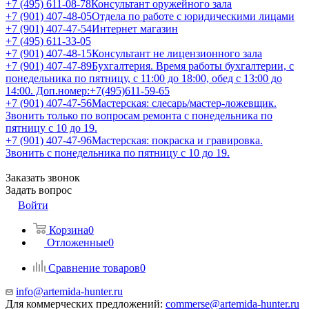
+7 (495) 611-08-78
Консультант оружейного зала
+7 (901) 407-48-05
Отдела по работе с юридическими лицами
+7 (901) 407-47-54
Интернет магазин
+7 (495) 611-33-05
+7 (901) 407-48-15
Консультант не лицензионного зала
+7 (901) 407-47-89
Бухгалтерия. Время работы бухгалтерии, с
понедельника по пятницу, с 11:00 до 18:00, обед с 13:00 до
14:00. Доп.номер:+7(495)611-59-65
+7 (901) 407-47-56
Мастерская: слесарь/мастер-ложевщик.
Звонить только по вопросам ремонта с понедельника по
пятницу с 10 до 19.
+7 (901) 407-47-96
Мастерская: покраска и гравировка.
Звонить с понедельника по пятницу с 10 до 19.
Заказать звонок
Задать вопрос
Войти
Корзина
0
Отложенные
0
Сравнение товаров
0
info@artemida-hunter.ru
Для коммерческих предложений:
commerse@artemida-hunter.ru