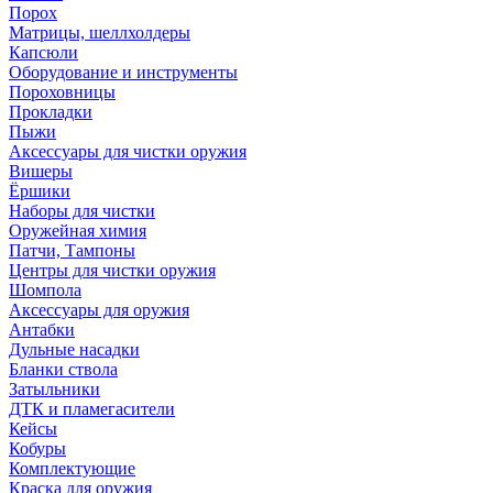
Порох
Матрицы, шеллхолдеры
Капсюли
Оборудование и инструменты
Пороховницы
Прокладки
Пыжи
Аксессуары для чистки оружия
Вишеры
Ёршики
Наборы для чистки
Оружейная химия
Патчи, Тампоны
Центры для чистки оружия
Шомпола
Аксессуары для оружия
Антабки
Дульные насадки
Бланки ствола
Затыльники
ДТК и пламегасители
Кейсы
Кобуры
Комплектующие
Краска для оружия