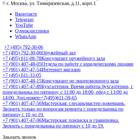
г. Москва, ул. Тимирязевская, д.11, корп.1
Вконтакте
Telegram
YouTube
Одноклассники
WhatsApp
+7 (495) 792-30-06
+7 (495) 792-30-06
Оружейный зал
+7 (495) 611-08-78
Консультант оружейного зала
+7 (901) 407-48-05
Отдела по работе с юридическими лицами
+7 (901) 407-47-54
Интернет магазин
+7 (495) 611-33-05
+7 (901) 407-48-15
Консультант не лицензионного зала
+7 (901) 407-47-89
Бухгалтерия. Время работы бухгалтерии, с
понедельника по пятницу, с 11:00 до 18:00, обед с 13:00 до
14:00. Доп.номер:+7(495)611-59-65
+7 (901) 407-47-56
Мастерская: слесарь/мастер-ложевщик.
Звонить только по вопросам ремонта с понедельника по
пятницу с 10 до 19.
+7 (901) 407-47-96
Мастерская: покраска и гравировка.
Звонить с понедельника по пятницу с 10 до 19.
Заказать звонок