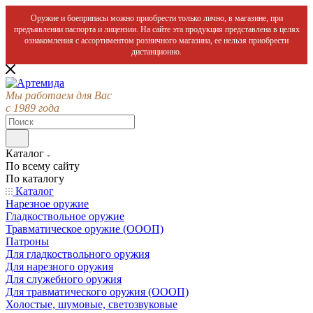
Оружие и боеприпасы можно приобрести только лично, в магазине, при
предъявлении паспорта и лицензии. На сайте эта продукция представлена в целях
ознакомления с ассортиментом розничного магазина, ее нельзя приобрести
дистанционно.
Мы работаем для Вас
с 1989 года
Каталог
По всему сайту
По каталогу
Каталог
Нарезное оружие
Гладкоствольное оружие
Травматическое оружие (ОООП)
Патроны
Для гладкоствольного оружия
Для нарезного оружия
Для служебного оружия
Для травматического оружия (ОООП)
Холостые, шумовые, светозвуковые