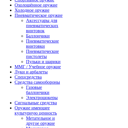
Охолощённое оружие
Холодное оружие
Пневматическое оружие
Аксессуары для
пневматических
винтовок
Баллончики
Пневматические
винтовки
Пневматические
пистолеты
Пульки и шарики
ММГ / Учебное оружие
Луки и арбалеты
Спецсредства
Средства самообороны
Газовые
баллончики
Электрошокеры
Сигнальные средства
Оружие имеющее
культурную ценность
Метательное и
другое оружие