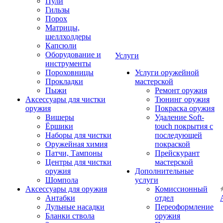
Пули
Гильзы
Порох
Матрицы,
шеллхолдеры
Капсюли
Оборудование и
Услуги
инструменты
Пороховницы
Услуги оружейной
Прокладки
мастерской
Пыжи
Ремонт оружия
Аксессуары для чистки
Тюнинг оружия
оружия
Покраска оружия
Вишеры
Удаление Soft-
Ёршики
touch покрытия с
Наборы для чистки
последующей
Оружейная химия
покраской
Патчи, Тампоны
Прейскурант
Центры для чистки
мастерской
оружия
Дополнительные
Шомпола
услуги
Аксессуары для оружия
Комиссионный
Антабки
отдел
Дульные насадки
Переоформление
Бланки ствола
оружия