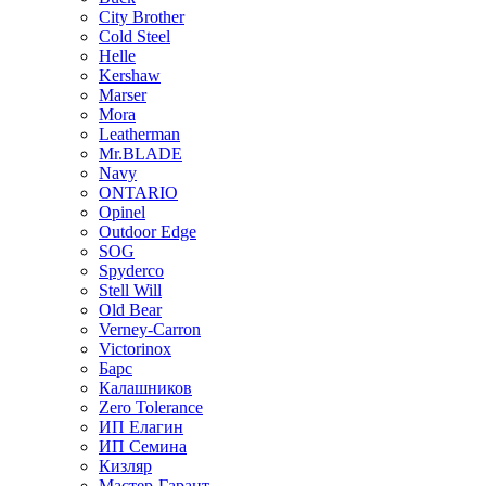
City Brother
Cold Steel
Helle
Kershaw
Marser
Mora
Leatherman
Mr.BLADE
Navy
ONTARIO
Opinel
Outdoor Edge
SOG
Spyderco
Stell Will
Old Bear
Verney-Carron
Victorinox
Барс
Калашников
Zero Tolerance
ИП Елагин
ИП Семина
Кизляр
Мастер-Гарант