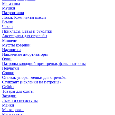
Магазины
Мушки
Патронташи
Ложи, Комплекты шасси
Ремни
Чехлы
Приклады, цевья и рукоятки
Аксессуары для стрельбы
Мишени
Муфты коврики
Наушники
Наплечные амортизаторы
Очки
Патроны холодной пристрелки, фальшпатроны
Перчатки
Сошки
Станки, упоры, мешки для стрельбы
Стикхант (наклейки на патроны)
Сейфы
Товары для охоты
Засидки
Лыжи и снегоступы
Манки
Маскировка
Маскхалаты