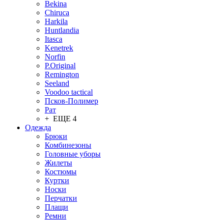
Bekina
Chiruсa
Harkila
Huntlandia
Itasca
Kenetrek
Norfin
P.Original
Remington
Seeland
Voodoo tactical
Псков-Полимер
Рат
+ ЕЩЕ 4
Одежда
Брюки
Комбинезоны
Головные уборы
Жилеты
Костюмы
Куртки
Носки
Перчатки
Плащи
Ремни