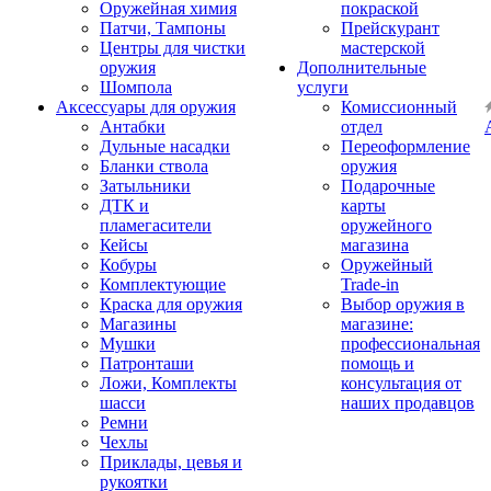
Оружейная химия
покраской
Патчи, Тампоны
Прейскурант
Центры для чистки
мастерской
оружия
Дополнительные
Шомпола
услуги
Аксессуары для оружия
Комиссионный
Антабки
отдел
Дульные насадки
Переоформление
Бланки ствола
оружия
Затыльники
Подарочные
ДТК и
карты
пламегасители
оружейного
Кейсы
магазина
Кобуры
Оружейный
Комплектующие
Trade-in
Краска для оружия
Выбор оружия в
Магазины
магазине:
Мушки
профессиональная
Патронташи
помощь и
Ложи, Комплекты
консультация от
шасси
наших продавцов
Ремни
Чехлы
Приклады, цевья и
рукоятки