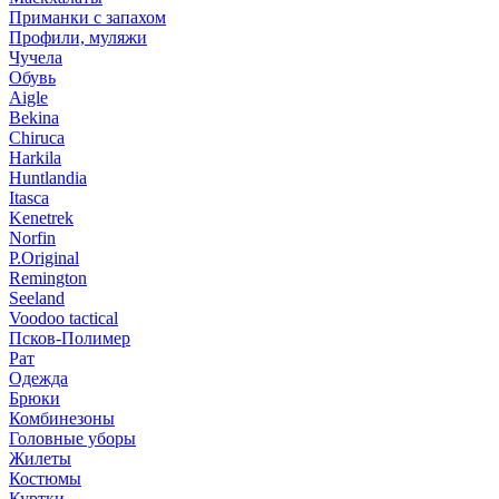
Приманки с запахом
Профили, муляжи
Чучела
Обувь
Aigle
Bekina
Chiruсa
Harkila
Huntlandia
Itasca
Kenetrek
Norfin
P.Original
Remington
Seeland
Voodoo tactical
Псков-Полимер
Рат
Одежда
Брюки
Комбинезоны
Головные уборы
Жилеты
Костюмы
Куртки