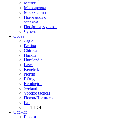
Манки
Маскировка
Маскхалаты
Приманки с
запахом
Профили, муляжи
Чучела
Обувь
Aigle
Bekina
Chiruсa
Harkila
Huntlandia
Itasca
Kenetrek
Norfin
P.Original
Remington
Seeland
Voodoo tactical
Псков-Полимер
Рат
+ ЕЩЕ 4
Одежда
Брюки