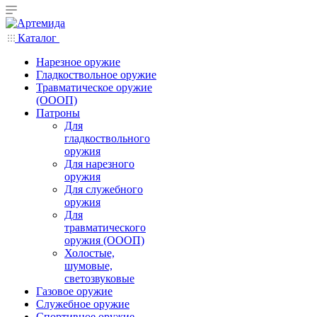
Каталог
Нарезное оружие
Гладкоствольное оружие
Травматическое оружие
(ОООП)
Патроны
Для
гладкоствольного
оружия
Для нарезного
оружия
Для служебного
оружия
Для
травматического
оружия (ОООП)
Холостые,
шумовые,
светозвуковые
Газовое оружие
Служебное оружие
Спортивное оружие