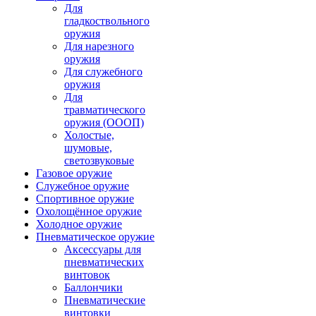
Для
гладкоствольного
оружия
Для нарезного
оружия
Для служебного
оружия
Для
травматического
оружия (ОООП)
Холостые,
шумовые,
светозвуковые
Газовое оружие
Служебное оружие
Спортивное оружие
Охолощённое оружие
Холодное оружие
Пневматическое оружие
Аксессуары для
пневматических
винтовок
Баллончики
Пневматические
винтовки