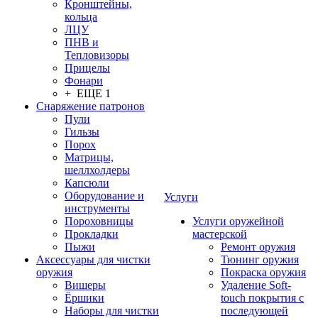
Кронштейны,
кольца
ЛЦУ
ПНВ и
Тепловизоры
Прицелы
Фонари
+ ЕЩЕ 1
Снаряжение патронов
Пули
Гильзы
Порох
Матрицы,
шеллхолдеры
Капсюли
Оборудование и
Услуги
инструменты
Пороховницы
Услуги оружейной
Прокладки
мастерской
Пыжи
Ремонт оружия
Аксессуары для чистки
Тюнинг оружия
оружия
Покраска оружия
Вишеры
Удаление Soft-
Ёршики
touch покрытия с
Наборы для чистки
последующей