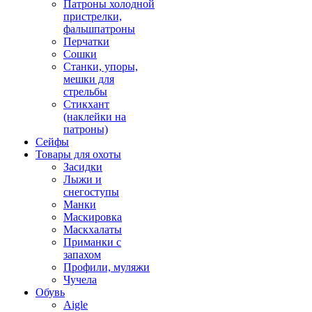
Патроны холодной
пристрелки,
фальшпатроны
Перчатки
Сошки
Станки, упоры,
мешки для
стрельбы
Стикхант
(наклейки на
патроны)
Сейфы
Товары для охоты
Засидки
Лыжи и
снегоступы
Манки
Маскировка
Маскхалаты
Приманки с
запахом
Профили, муляжи
Чучела
Обувь
Aigle