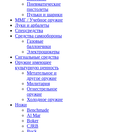
Пневматические
пистолеты
Пульки и шарики
ММГ / Учебное оружие
Луки и арбалеты
Спецсредства
Средства самообороны
Газовые
баллончики
Электрошокеры
Сигнальные средства
Оружие имеющее
культурную ценность
Метательное и
другое оружие
Милитария
Огнестрельное
оружие
Холодное оружие
Ножи
Benchmade
Al Mar
Boker
CJRB
Buck