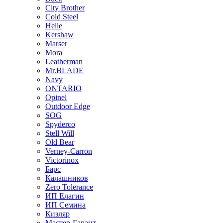
City Brother
Cold Steel
Helle
Kershaw
Marser
Mora
Leatherman
Mr.BLADE
Navy
ONTARIO
Opinel
Outdoor Edge
SOG
Spyderco
Stell Will
Old Bear
Verney-Carron
Victorinox
Барс
Калашников
Zero Tolerance
ИП Елагин
ИП Семина
Кизляр
Мастер-Гарант