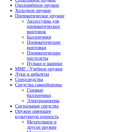
Охолощённое оружие
Холодное оружие
Пневматическое оружие
Аксессуары для
пневматических
винтовок
Баллончики
Пневматические
винтовки
Пневматические
пистолеты
Пульки и шарики
ММГ / Учебное оружие
Луки и арбалеты
Спецсредства
Средства самообороны
Газовые
баллончики
Электрошокеры
Сигнальные средства
Оружие имеющее
культурную ценность
Метательное и
другое оружие