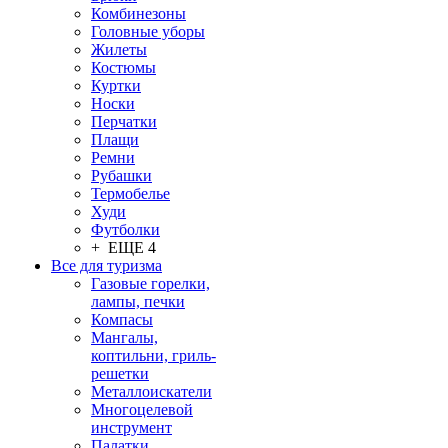
Комбинезоны
Головные уборы
Жилеты
Костюмы
Куртки
Носки
Перчатки
Плащи
Ремни
Рубашки
Термобелье
Худи
Футболки
+ ЕЩЕ 4
Все для туризма
Газовые горелки,
лампы, печки
Компасы
Мангалы,
коптильни, гриль-
решетки
Металлоискатели
Многоцелевой
инструмент
Палатки