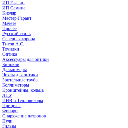
ИП Елагин
ИП Семина
Кизляр
Мастер-Гарант
Мачете
Прочее
Русский стиль
Северная корона
Титов А.С.
Точилки
Оптика
Аксессуары для оптики
Бинокли
Дальномеры
Чехлы для оптики
Зрительные трубы
Коллиматоры
Кронштейны, кольца
ЛЦУ
ПНВ и Тепловизоры
Прицелы
Фонари
Снаряжение патронов
Пули
Гильзы