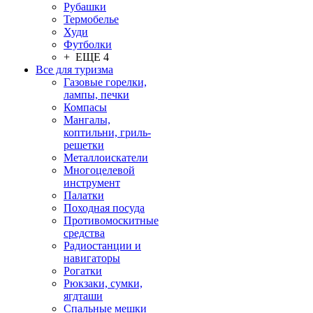
Рубашки
Термобелье
Худи
Футболки
+ ЕЩЕ 4
Все для туризма
Газовые горелки,
лампы, печки
Компасы
Мангалы,
коптильни, гриль-
решетки
Металлоискатели
Многоцелевой
инструмент
Палатки
Походная посуда
Противомоскитные
средства
Радиостанции и
навигаторы
Рогатки
Рюкзаки, сумки,
ягдташи
Спальные мешки