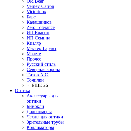
Old Bear
Verney-Carron
Victorinox
Барс
Калашников
Zero Tolerance
ИП Елагин
ИП Семина
Кизляр
Мастер-Гарант
Мачете
Прочее
Русский стиль
Северная корона
Титов А.С.
Точилки
+ ЕЩЕ 26
Оптика
Аксессуары для
оптики
Бинокли
Дальномеры
Чехлы для оптики
Зрительные трубы
Коллиматоры