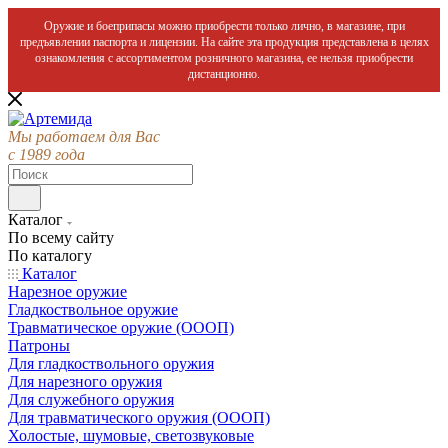
Оружие и боеприпасы можно приобрести только лично, в магазине, при
предъявлении паспорта и лицензии. На сайте эта продукция представлена в целях
ознакомления с ассортиментом розничного магазина, ее нельзя приобрести
дистанционно.
Мы работаем для Вас
с 1989 года
Каталог
По всему сайту
По каталогу
Каталог
Нарезное оружие
Гладкоствольное оружие
Травматическое оружие (ОООП)
Патроны
Для гладкоствольного оружия
Для нарезного оружия
Для служебного оружия
Для травматического оружия (ОООП)
Холостые, шумовые, светозвуковые