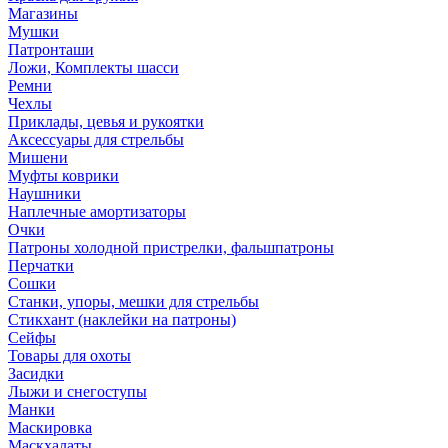
Магазины
Мушки
Патронташи
Ложи, Комплекты шасси
Ремни
Чехлы
Приклады, цевья и рукоятки
Аксессуары для стрельбы
Мишени
Муфты коврики
Наушники
Наплечные амортизаторы
Очки
Патроны холодной пристрелки, фальшпатроны
Перчатки
Сошки
Станки, упоры, мешки для стрельбы
Стикхант (наклейки на патроны)
Сейфы
Товары для охоты
Засидки
Лыжи и снегоступы
Манки
Маскировка
Маскхалаты