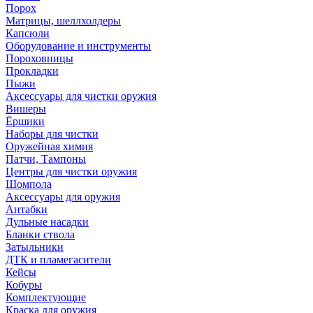
Порох
Матрицы, шеллхолдеры
Капсюли
Оборудование и инструменты
Пороховницы
Прокладки
Пыжи
Аксессуары для чистки оружия
Вишеры
Ёршики
Наборы для чистки
Оружейная химия
Патчи, Тампоны
Центры для чистки оружия
Шомпола
Аксессуары для оружия
Антабки
Дульные насадки
Бланки ствола
Затыльники
ДТК и пламегасители
Кейсы
Кобуры
Комплектующие
Краска для оружия