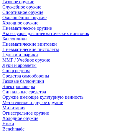
Газовое оружие
Служебное оружие
Спортивное оружие
Охолощённое оружие
Холодное оружие
Пневматическое оружие
Аксессуары для пневматических винтовок
Баллончики
Пневматические винтовки
Пневматические пистолеты
Пульки и шарики
ММГ / Учебное оружие
Луки и арбалеты
Спецсредства
Средства самообороны
Газовые баллончики
Электрошокеры
Сигнальные средства
Оружие имеющее культурную ценность
Метательное и другое оружие
Милитария
Огнестрельное оружие
Холодное оружие
Ножи
Benchmade