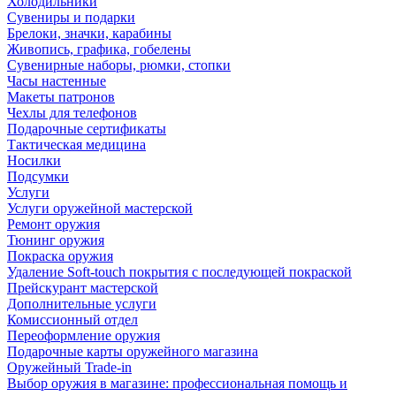
Холодильники
Сувениры и подарки
Брелоки, значки, карабины
Живопись, графика, гобелены
Сувенирные наборы, рюмки, стопки
Часы настенные
Макеты патронов
Чехлы для телефонов
Подарочные сертификаты
Тактическая медицина
Носилки
Подсумки
Услуги
Услуги оружейной мастерской
Ремонт оружия
Тюнинг оружия
Покраска оружия
Удаление Soft-touch покрытия с последующей покраской
Прейскурант мастерской
Дополнительные услуги
Комиссионный отдел
Переоформление оружия
Подарочные карты оружейного магазина
Оружейный Trade-in
Выбор оружия в магазине: профессиональная помощь и