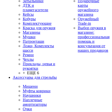
Затыльники
Подарочные
ДТК и
карты
пламегасители
оружейного
Кейсы
магазина
Кобуры
Оружейный
Комплектующие
Trade-in
Краска для оружия
Выбор оружия в
Магазины
магазине:
Мушки
профессиональная
Патронташи
помощь и
Ложи, Комплекты
консультация от
шасси
наших продавцов
Ремни
Чехлы
Приклады, цевья и
рукоятки
+ ЕЩЕ 6
Аксессуары для стрельбы
Мишени
Муфты коврики
Наушники
Наплечные
амортизаторы
Очки