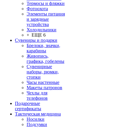
Термосы и фляжки
Фотоохота
Элементы питания
и зарядные
устройства
Холодильники
+ ЕЩЕ 6
Сувениры и подарки
Брелоки, значки,
карабины
Живопись,
графика, гобелены
Сувенирные
наборы, рюмки,
стопки
Часы настенные
Макеты патронов
Чехлы для
телефонов
Подарочные
сертификаты
Тактическая медицина
Носилки
Подсумки