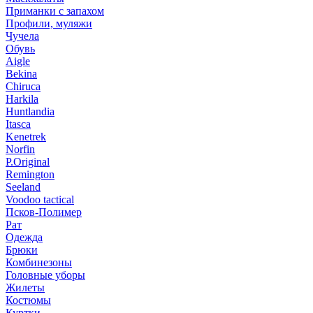
Приманки с запахом
Профили, муляжи
Чучела
Обувь
Aigle
Bekina
Chiruсa
Harkila
Huntlandia
Itasca
Kenetrek
Norfin
P.Original
Remington
Seeland
Voodoo tactical
Псков-Полимер
Рат
Одежда
Брюки
Комбинезоны
Головные уборы
Жилеты
Костюмы
Куртки