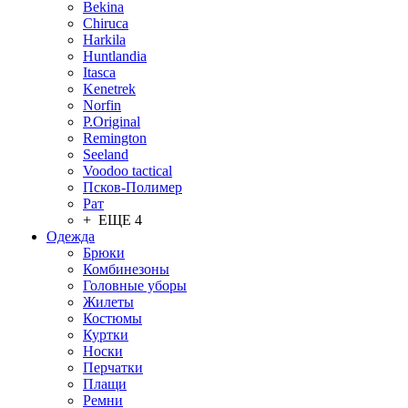
Bekina
Chiruсa
Harkila
Huntlandia
Itasca
Kenetrek
Norfin
P.Original
Remington
Seeland
Voodoo tactical
Псков-Полимер
Рат
+ ЕЩЕ 4
Одежда
Брюки
Комбинезоны
Головные уборы
Жилеты
Костюмы
Куртки
Носки
Перчатки
Плащи
Ремни