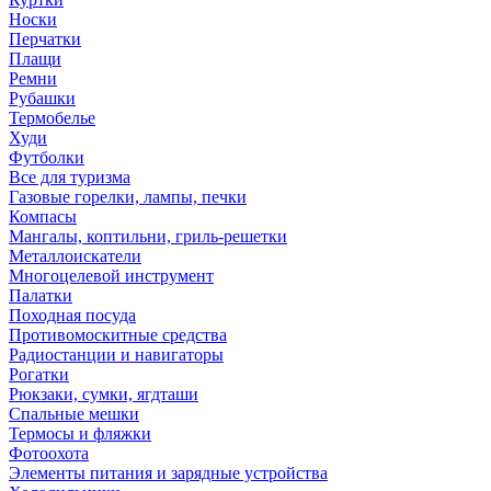
Носки
Перчатки
Плащи
Ремни
Рубашки
Термобелье
Худи
Футболки
Все для туризма
Газовые горелки, лампы, печки
Компасы
Мангалы, коптильни, гриль-решетки
Металлоискатели
Многоцелевой инструмент
Палатки
Походная посуда
Противомоскитные средства
Радиостанции и навигаторы
Рогатки
Рюкзаки, сумки, ягдташи
Спальные мешки
Термосы и фляжки
Фотоохота
Элементы питания и зарядные устройства