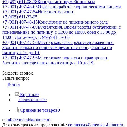
+7 (495) 611-08-78
Консультант оружейного зала
+7 (901) 407-48-05
Отдела по работе с юридическими лицами
+7 (901) 407-47-54
Интернет магазин
+7 (495) 611-33-05
+7 (901) 407-48-15
Консультант не лицензионного зала
+7 (901) 407-47-89
Бухгалтерия. Время работы бухгалтерии, с
понедельника по пятницу, с 11:00 до 18:00, обед с 13:00 до
14:00. Доп.номер:+7(495)611-59-65
+7 (901) 407-47-56
Мастерская: слесарь/мастер-ложевщик.
Звонить только по вопросам ремонта с понедельника по
пятницу с 10 до 19.
+7 (901) 407-47-96
Мастерская: покраска и гравировка.
Звонить с понедельника по пятницу с 10 до 19.
Заказать звонок
Задать вопрос
Войти
Корзина
0
Отложенные
0
Сравнение товаров
0
info@artemida-hunter.ru
Для коммерческих предложений:
commerse@artemida-hunter.ru