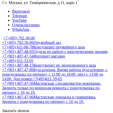
г. Москва, ул. Тимирязевская, д.11, корп.1
Вконтакте
Telegram
YouTube
Одноклассники
WhatsApp
+7 (495) 792-30-06
+7 (495) 792-30-06
Оружейный зал
+7 (495) 611-08-78
Консультант оружейного зала
+7 (901) 407-48-05
Отдела по работе с юридическими лицами
+7 (901) 407-47-54
Интернет магазин
+7 (495) 611-33-05
+7 (901) 407-48-15
Консультант не лицензионного зала
+7 (901) 407-47-89
Бухгалтерия. Время работы бухгалтерии, с
понедельника по пятницу, с 11:00 до 18:00, обед с 13:00 до
14:00. Доп.номер:+7(495)611-59-65
+7 (901) 407-47-56
Мастерская: слесарь/мастер-ложевщик.
Звонить только по вопросам ремонта с понедельника по
пятницу с 10 до 19.
+7 (901) 407-47-96
Мастерская: покраска и гравировка.
Звонить с понедельника по пятницу с 10 до 19.
Заказать звонок