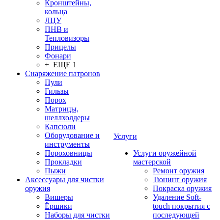
Кронштейны,
кольца
ЛЦУ
ПНВ и
Тепловизоры
Прицелы
Фонари
+ ЕЩЕ 1
Снаряжение патронов
Пули
Гильзы
Порох
Матрицы,
шеллхолдеры
Капсюли
Оборудование и
Услуги
инструменты
Пороховницы
Услуги оружейной
Прокладки
мастерской
Пыжи
Ремонт оружия
Аксессуары для чистки
Тюнинг оружия
оружия
Покраска оружия
Вишеры
Удаление Soft-
Ёршики
touch покрытия с
Наборы для чистки
последующей