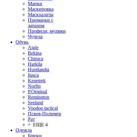
Манки
Маскировка
Маскхалаты
Приманки с
запахом
Профили, муляжи
Чучела
Обувь
Aigle
Bekina
Chiruсa
Harkila
Huntlandia
Itasca
Kenetrek
Norfin
P.Original
Remington
Seeland
Voodoo tactical
Псков-Полимер
Рат
+ ЕЩЕ 4
Одежда
Брюки