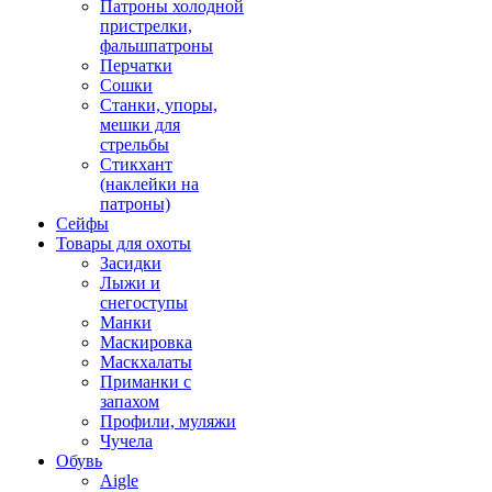
Патроны холодной
пристрелки,
фальшпатроны
Перчатки
Сошки
Станки, упоры,
мешки для
стрельбы
Стикхант
(наклейки на
патроны)
Сейфы
Товары для охоты
Засидки
Лыжи и
снегоступы
Манки
Маскировка
Маскхалаты
Приманки с
запахом
Профили, муляжи
Чучела
Обувь
Aigle