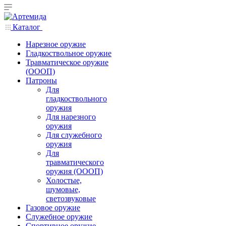
Каталог
Нарезное оружие
Гладкоствольное оружие
Травматическое оружие
(ОООП)
Патроны
Для
гладкоствольного
оружия
Для нарезного
оружия
Для служебного
оружия
Для
травматического
оружия (ОООП)
Холостые,
шумовые,
светозвуковые
Газовое оружие
Служебное оружие
Спортивное оружие