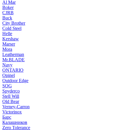
Al Mar
Boker
CJRB
Buck
City Brother
Cold Steel
Helle
Kershaw
Marser
Mora
Leatherman
Mr.BLADE
Navy
ONTARIO
Opinel
Outdoor Edge
SOG
Spyderco
Stell Will
Old Bear
Verney-Carron
Victorinox
Барс
Калашников
Zero Tolerance