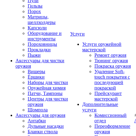
Пули
Гильзы
Порох
Матрицы,
шеллхолдеры
Капсюли
Оборудование и
Услуги
инструменты
Пороховницы
Услуги оружейной
Прокладки
мастерской
Пыжи
Ремонт оружия
Аксессуары для чистки
Тюнинг оружия
оружия
Покраска оружия
Вишеры
Удаление Soft-
Ёршики
touch покрытия с
Наборы для чистки
последующей
Оружейная химия
покраской
Патчи, Тампоны
Прейскурант
Центры для чистки
мастерской
оружия
Дополнительные
Шомпола
услуги
Аксессуары для оружия
Комиссионный
Антабки
отдел
Дульные насадки
Переоформление
Бланки ствола
оружия