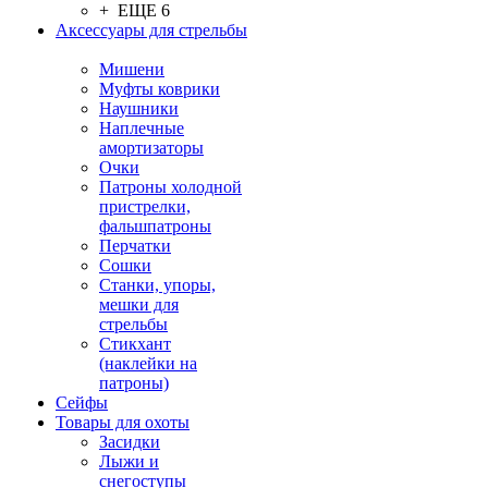
+ ЕЩЕ 6
Аксессуары для стрельбы
Мишени
Муфты коврики
Наушники
Наплечные
амортизаторы
Очки
Патроны холодной
пристрелки,
фальшпатроны
Перчатки
Сошки
Станки, упоры,
мешки для
стрельбы
Стикхант
(наклейки на
патроны)
Сейфы
Товары для охоты
Засидки
Лыжи и
снегоступы