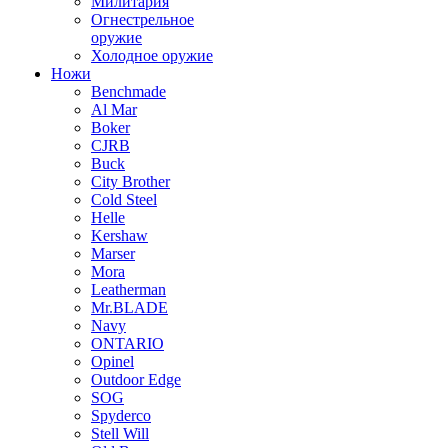
Милитария
Огнестрельное
оружие
Холодное оружие
Ножи
Benchmade
Al Mar
Boker
CJRB
Buck
City Brother
Cold Steel
Helle
Kershaw
Marser
Mora
Leatherman
Mr.BLADE
Navy
ONTARIO
Opinel
Outdoor Edge
SOG
Spyderco
Stell Will