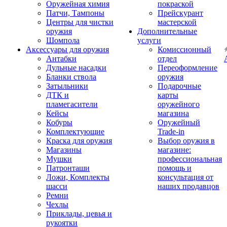
Оружейная химия
покраской
Патчи, Тампоны
Прейскурант
Центры для чистки
мастерской
оружия
Дополнительные
Шомпола
услуги
Аксессуары для оружия
Комиссионный
Антабки
отдел
Дульные насадки
Переоформление
Бланки ствола
оружия
Затыльники
Подарочные
ДТК и
карты
пламегасители
оружейного
Кейсы
магазина
Кобуры
Оружейный
Комплектующие
Trade-in
Краска для оружия
Выбор оружия в
Магазины
магазине:
Мушки
профессиональная
Патронташи
помощь и
Ложи, Комплекты
консультация от
шасси
наших продавцов
Ремни
Чехлы
Приклады, цевья и
рукоятки