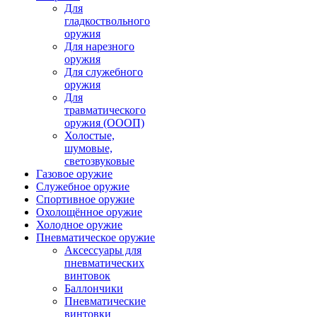
Для
гладкоствольного
оружия
Для нарезного
оружия
Для служебного
оружия
Для
травматического
оружия (ОООП)
Холостые,
шумовые,
светозвуковые
Газовое оружие
Служебное оружие
Спортивное оружие
Охолощённое оружие
Холодное оружие
Пневматическое оружие
Аксессуары для
пневматических
винтовок
Баллончики
Пневматические
винтовки