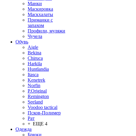
Манки
Маскировка
Маскхалаты
Приманки с
запахом
Профили, муляжи
Чучела
Обувь
Aigle
Bekina
Chiruсa
Harkila
Huntlandia
Itasca
Kenetrek
Norfin
P.Original
Remington
Seeland
Voodoo tactical
Псков-Полимер
Рат
+ ЕЩЕ 4
Одежда
Брюки