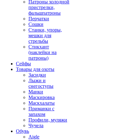
Патроны холодной
пристрелки,
фальшпатроны
Перчатки
Сошки
Станки, упоры,
мешки для
стрельбы
Стикхант
(наклейки на
патроны)
Сейфы
Товары для охоты
Засидки
Лыжи и
снегоступы
Манки
Маскировка
Маскхалаты
Приманки с
запахом
Профили, муляжи
Чучела
Обувь
Aigle