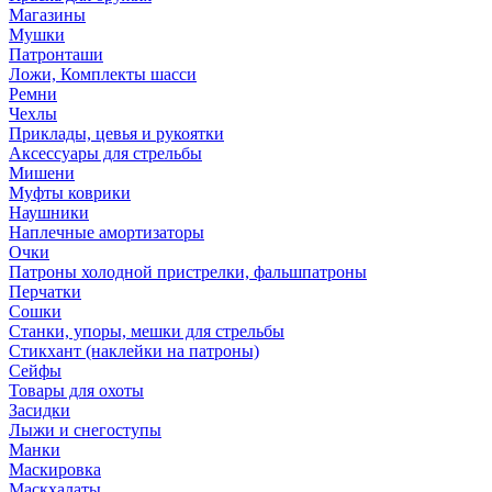
Магазины
Мушки
Патронташи
Ложи, Комплекты шасси
Ремни
Чехлы
Приклады, цевья и рукоятки
Аксессуары для стрельбы
Мишени
Муфты коврики
Наушники
Наплечные амортизаторы
Очки
Патроны холодной пристрелки, фальшпатроны
Перчатки
Сошки
Станки, упоры, мешки для стрельбы
Стикхант (наклейки на патроны)
Сейфы
Товары для охоты
Засидки
Лыжи и снегоступы
Манки
Маскировка
Маскхалаты