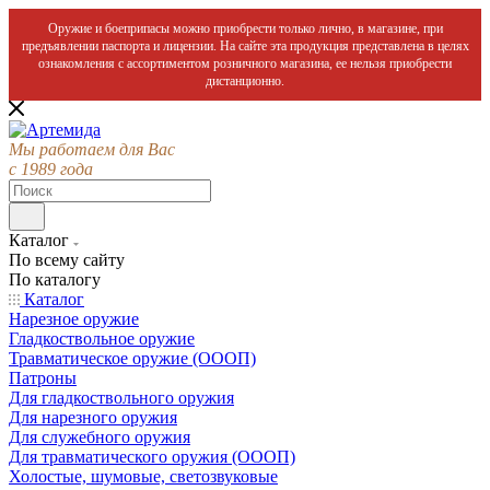
Оружие и боеприпасы можно приобрести только лично, в магазине, при
предъявлении паспорта и лицензии. На сайте эта продукция представлена в целях
ознакомления с ассортиментом розничного магазина, ее нельзя приобрести
дистанционно.
Мы работаем для Вас
с 1989 года
Каталог
По всему сайту
По каталогу
Каталог
Нарезное оружие
Гладкоствольное оружие
Травматическое оружие (ОООП)
Патроны
Для гладкоствольного оружия
Для нарезного оружия
Для служебного оружия
Для травматического оружия (ОООП)
Холостые, шумовые, светозвуковые