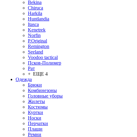
Bekina
Chiruсa
Harkila
Huntlandia
Itasca
Kenetrek
Norfin
P.Original
Remington
Seeland
Voodoo tactical
Псков-Полимер
Рат
+ ЕЩЕ 4
Одежда
Брюки
Комбинезоны
Головные уборы
Жилеты
Костюмы
Куртки
Носки
Перчатки
Плащи
Ремни