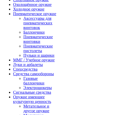
Охолощённое оружие
Холодное оружие
Пневматическое оружие
Аксессуары для
пневматических
винтовок
Баллончики
Пневматические
винтовки
Пневматические
пистолеты
Пульки и шарики
ММГ / Учебное оружие
Луки и арбалеты
Спецсредства
Средства самообороны
Газовые
баллончики
Электрошокеры
Сигнальные средства
Оружие имеющее
культурную ценность
Метательное и
другое оружие