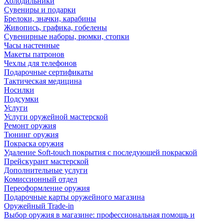
Холодильники
Сувениры и подарки
Брелоки, значки, карабины
Живопись, графика, гобелены
Сувенирные наборы, рюмки, стопки
Часы настенные
Макеты патронов
Чехлы для телефонов
Подарочные сертификаты
Тактическая медицина
Носилки
Подсумки
Услуги
Услуги оружейной мастерской
Ремонт оружия
Тюнинг оружия
Покраска оружия
Удаление Soft-touch покрытия с последующей покраской
Прейскурант мастерской
Дополнительные услуги
Комиссионный отдел
Переоформление оружия
Подарочные карты оружейного магазина
Оружейный Trade-in
Выбор оружия в магазине: профессиональная помощь и