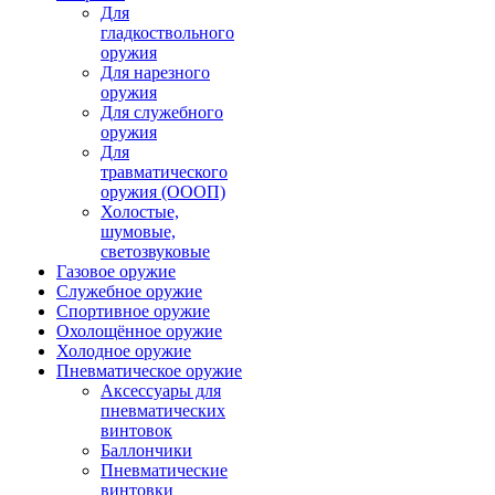
Для
гладкоствольного
оружия
Для нарезного
оружия
Для служебного
оружия
Для
травматического
оружия (ОООП)
Холостые,
шумовые,
светозвуковые
Газовое оружие
Служебное оружие
Спортивное оружие
Охолощённое оружие
Холодное оружие
Пневматическое оружие
Аксессуары для
пневматических
винтовок
Баллончики
Пневматические
винтовки