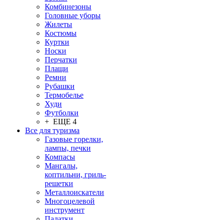
Комбинезоны
Головные уборы
Жилеты
Костюмы
Куртки
Носки
Перчатки
Плащи
Ремни
Рубашки
Термобелье
Худи
Футболки
+ ЕЩЕ 4
Все для туризма
Газовые горелки,
лампы, печки
Компасы
Мангалы,
коптильни, гриль-
решетки
Металлоискатели
Многоцелевой
инструмент
Палатки