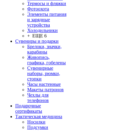
Термосы и фляжки
Фотоохота
Элементы питания
и зарядные
устройства
Холодильники
+ ЕЩЕ 6
Сувениры и подарки
Брелоки, значки,
карабины
Живопись,
графика, гобелены
Сувенирные
наборы, рюмки,
стопки
Часы настенные
Макеты патронов
Чехлы для
телефонов
Подарочные
сертификаты
Тактическая медицина
Носилки
Подсумки