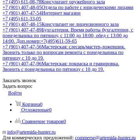
+7 (495) 611-08-78
Консультант оружейного зала
+7 (901) 407-48-05
Отдела по работе с юридическими лицами
+7 (901) 407-47-54
Интернет магазин
+7 (495) 611-33-05
+7 (901) 407-48-15
Консультант не лицензионного зала
+7 (901) 407-47-89
Бухгалтерия. Время работы бухгалтерии, с
понедельника по пятницу, с 11:00 до 18:00, обед с 13:00 до
14:00. Доп.номер:+7(495)611-59-65
+7 (901) 407-47-56
Мастерская: слесарь/мастер-ложевщик.
Звонить только по вопросам ремонта с понедельника по
пятницу с 10 до 19.
+7 (901) 407-47-96
Мастерская: покраска и гравировка.
Звонить с понедельника по пятницу с 10 до 19.
Заказать звонок
Задать вопрос
Войти
Корзина
0
Отложенные
0
Сравнение товаров
0
info@artemida-hunter.ru
Для коммерческих предложений:
commerse@artemida-hunter.ru