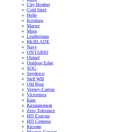
City Brother
Cold Steel
Helle
Kershaw
Marser
Mora
Leatherman
Mr.BLADE
Navy
ONTARIO
Opinel
Outdoor Edge
SOG
Spyderco
Stell Will
Old Bear
Verney-Carron
Victorinox
Барс
Калашников
Zero Tolerance
ИП Елагин
ИП Семина
Кизляр
Мастер-Гарант