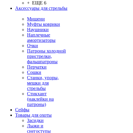
+ ЕЩЕ 6
Аксессуары для стрельбы
Мишени
Муфты коврики
Наушники
Наплечные
амортизаторы
Очки
Патроны холодной
пристрелки,
фальшпатроны
Перчатки
Сошки
Станки, упоры,
мешки для
стрельбы
Стикхант
(наклейки на
патроны)
Сейфы
Товары для охоты
Засидки
Лыжи и
снегоступы