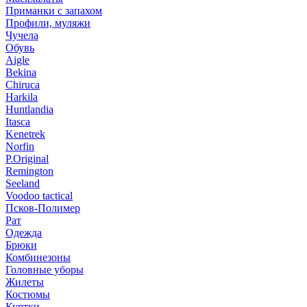
Приманки с запахом
Профили, муляжи
Чучела
Обувь
Aigle
Bekina
Chiruсa
Harkila
Huntlandia
Itasca
Kenetrek
Norfin
P.Original
Remington
Seeland
Voodoo tactical
Псков-Полимер
Рат
Одежда
Брюки
Комбинезоны
Головные уборы
Жилеты
Костюмы
Куртки