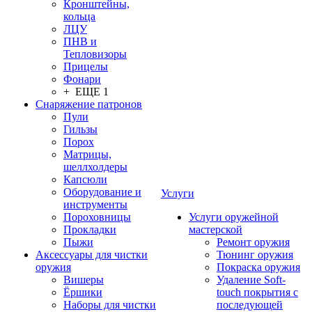
Кронштейны,
кольца
ЛЦУ
ПНВ и
Тепловизоры
Прицелы
Фонари
+ ЕЩЕ 1
Снаряжение патронов
Пули
Гильзы
Порох
Матрицы,
шеллхолдеры
Капсюли
Оборудование и
Услуги
инструменты
Пороховницы
Услуги оружейной
Прокладки
мастерской
Пыжи
Ремонт оружия
Аксессуары для чистки
Тюнинг оружия
оружия
Покраска оружия
Вишеры
Удаление Soft-
Ёршики
touch покрытия с
Наборы для чистки
последующей