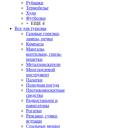
Рубашки
Термобелье
Худи
Футболки
+ ЕЩЕ 4
Все для туризма
Газовые горелки,
лампы, печки
Компасы
Мангалы,
коптильни, гриль-
решетки
Металлоискатели
Многоцелевой
инструмент
Палатки
Походная посуда
Противомоскитные
средства
Радиостанции и
навигаторы
Рогатки
Рюкзаки, сумки,
ягдташи
Спальные мешки