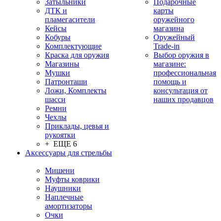
Затыльники
Подарочные
ДТК и
карты
пламегасители
оружейного
Кейсы
магазина
Кобуры
Оружейный
Комплектующие
Trade-in
Краска для оружия
Выбор оружия в
Магазины
магазине:
Мушки
профессиональная
Патронташи
помощь и
Ложи, Комплекты
консультация от
шасси
наших продавцов
Ремни
Чехлы
Приклады, цевья и
рукоятки
+ ЕЩЕ 6
Аксессуары для стрельбы
Мишени
Муфты коврики
Наушники
Наплечные
амортизаторы
Очки