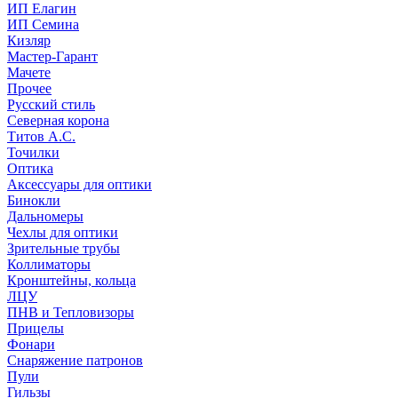
ИП Елагин
ИП Семина
Кизляр
Мастер-Гарант
Мачете
Прочее
Русский стиль
Северная корона
Титов А.С.
Точилки
Оптика
Аксессуары для оптики
Бинокли
Дальномеры
Чехлы для оптики
Зрительные трубы
Коллиматоры
Кронштейны, кольца
ЛЦУ
ПНВ и Тепловизоры
Прицелы
Фонари
Снаряжение патронов
Пули
Гильзы