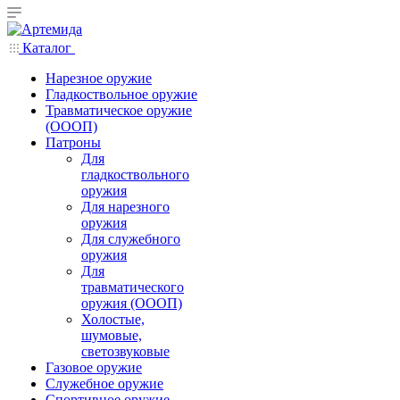
Каталог
Нарезное оружие
Гладкоствольное оружие
Травматическое оружие
(ОООП)
Патроны
Для
гладкоствольного
оружия
Для нарезного
оружия
Для служебного
оружия
Для
травматического
оружия (ОООП)
Холостые,
шумовые,
светозвуковые
Газовое оружие
Служебное оружие
Спортивное оружие