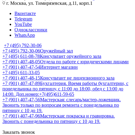
г. Москва, ул. Тимирязевская, д.11, корп.1
Вконтакте
Telegram
YouTube
Одноклассники
WhatsApp
+7 (495) 792-30-06
+7 (495) 792-30-06
Оружейный зал
+7 (495) 611-08-78
Консультант оружейного зала
+7 (901) 407-48-05
Отдела по работе с юридическими лицами
+7 (901) 407-47-54
Интернет магазин
+7 (495) 611-33-05
+7 (901) 407-48-15
Консультант не лицензионного зала
+7 (901) 407-47-89
Бухгалтерия. Время работы бухгалтерии, с
понедельника по пятницу, с 11:00 до 18:00, обед с 13:00 до
14:00. Доп.номер:+7(495)611-59-65
+7 (901) 407-47-56
Мастерская: слесарь/мастер-ложевщик.
Звонить только по вопросам ремонта с понедельника по
пятницу с 10 до 19.
+7 (901) 407-47-96
Мастерская: покраска и гравировка.
Звонить с понедельника по пятницу с 10 до 19.
Заказать звонок