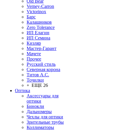
Old Bear
Verney-Carron
Victorinox
Барс
Калашников
Zero Tolerance
ИП Елагин
ИП Семина
Кизляр
Мастер-Гарант
Мачете
Прочее
Русский стиль
Северная корона
Титов А.С.
Точилки
+ ЕЩЕ 26
Оптика
Аксессуары для
оптики
Бинокли
Дальномеры
Чехлы для оптики
Зрительные трубы
Коллиматоры