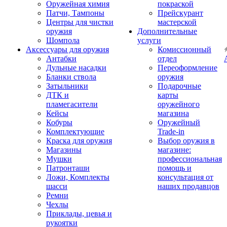
Оружейная химия
покраской
Патчи, Тампоны
Прейскурант
Центры для чистки
мастерской
оружия
Дополнительные
Шомпола
услуги
Аксессуары для оружия
Комиссионный
Антабки
отдел
Дульные насадки
Переоформление
Бланки ствола
оружия
Затыльники
Подарочные
ДТК и
карты
пламегасители
оружейного
Кейсы
магазина
Кобуры
Оружейный
Комплектующие
Trade-in
Краска для оружия
Выбор оружия в
Магазины
магазине:
Мушки
профессиональная
Патронташи
помощь и
Ложи, Комплекты
консультация от
шасси
наших продавцов
Ремни
Чехлы
Приклады, цевья и
рукоятки