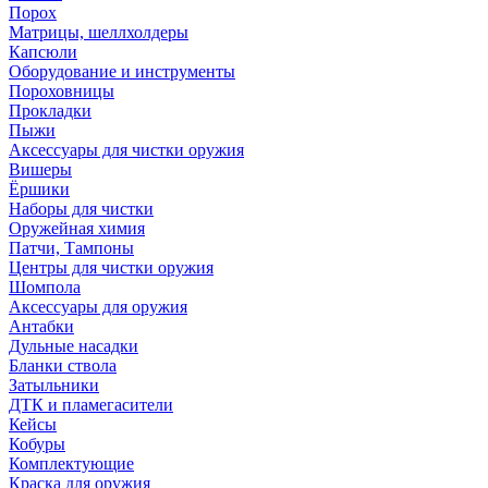
Порох
Матрицы, шеллхолдеры
Капсюли
Оборудование и инструменты
Пороховницы
Прокладки
Пыжи
Аксессуары для чистки оружия
Вишеры
Ёршики
Наборы для чистки
Оружейная химия
Патчи, Тампоны
Центры для чистки оружия
Шомпола
Аксессуары для оружия
Антабки
Дульные насадки
Бланки ствола
Затыльники
ДТК и пламегасители
Кейсы
Кобуры
Комплектующие
Краска для оружия