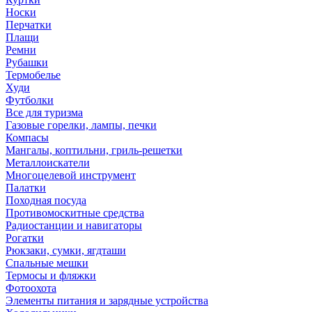
Носки
Перчатки
Плащи
Ремни
Рубашки
Термобелье
Худи
Футболки
Все для туризма
Газовые горелки, лампы, печки
Компасы
Мангалы, коптильни, гриль-решетки
Металлоискатели
Многоцелевой инструмент
Палатки
Походная посуда
Противомоскитные средства
Радиостанции и навигаторы
Рогатки
Рюкзаки, сумки, ягдташи
Спальные мешки
Термосы и фляжки
Фотоохота
Элементы питания и зарядные устройства