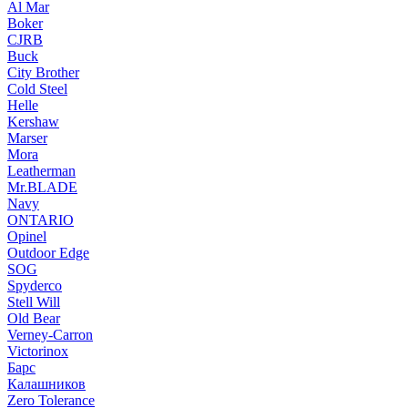
Al Mar
Boker
CJRB
Buck
City Brother
Cold Steel
Helle
Kershaw
Marser
Mora
Leatherman
Mr.BLADE
Navy
ONTARIO
Opinel
Outdoor Edge
SOG
Spyderco
Stell Will
Old Bear
Verney-Carron
Victorinox
Барс
Калашников
Zero Tolerance