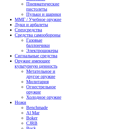
Пневматические
пистолеты
Пульки и шарики
ММГ / Учебное оружие
Луки и арбалеты
Спецсредства
Средства самообороны
Газовые
баллончики
Электрошокеры
Сигнальные средства
Оружие имеющее
культурную ценность
Метательное и
другое оружие
Милитария
Огнестрельное
оружие
Холодное оружие
Ножи
Benchmade
Al Mar
Boker
CJRB
Buck