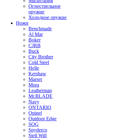
Милитария
Огнестрельное
оружие
Холодное оружие
Ножи
Benchmade
Al Mar
Boker
CJRB
Buck
City Brother
Cold Steel
Helle
Kershaw
Marser
Mora
Leatherman
Mr.BLADE
Navy
ONTARIO
Opinel
Outdoor Edge
SOG
Spyderco
Stell Will