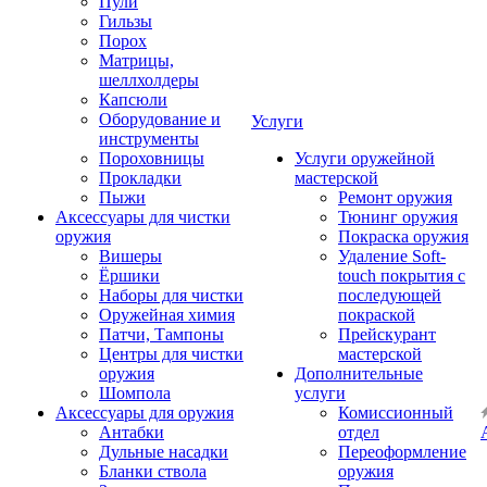
Пули
Гильзы
Порох
Матрицы,
шеллхолдеры
Капсюли
Оборудование и
Услуги
инструменты
Пороховницы
Услуги оружейной
Прокладки
мастерской
Пыжи
Ремонт оружия
Аксессуары для чистки
Тюнинг оружия
оружия
Покраска оружия
Вишеры
Удаление Soft-
Ёршики
touch покрытия с
Наборы для чистки
последующей
Оружейная химия
покраской
Патчи, Тампоны
Прейскурант
Центры для чистки
мастерской
оружия
Дополнительные
Шомпола
услуги
Аксессуары для оружия
Комиссионный
Антабки
отдел
Дульные насадки
Переоформление
Бланки ствола
оружия