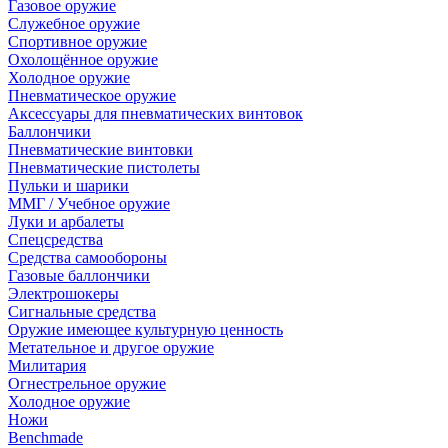
Газовое оружие
Служебное оружие
Спортивное оружие
Охолощённое оружие
Холодное оружие
Пневматическое оружие
Аксессуары для пневматических винтовок
Баллончики
Пневматические винтовки
Пневматические пистолеты
Пульки и шарики
ММГ / Учебное оружие
Луки и арбалеты
Спецсредства
Средства самообороны
Газовые баллончики
Электрошокеры
Сигнальные средства
Оружие имеющее культурную ценность
Метательное и другое оружие
Милитария
Огнестрельное оружие
Холодное оружие
Ножи
Benchmade