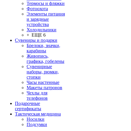
Термосы и фляжки
Фотоохота
Элементы питания
и зарядные
устройства
Холодильники
+ ЕЩЕ 6
Сувениры и подарки
Брелоки, значки,
карабины
Живопись,
графика, гобелены
Сувенирные
наборы, рюмки,
стопки
Часы настенные
Макеты патронов
Чехлы для
телефонов
Подарочные
сертификаты
Тактическая медицина
Носилки
Подсумки