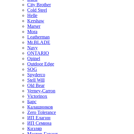
City Brother
Cold Steel
Helle
Kershaw
Marser
Mora
Leatherman
Mr.BLADE
Navy
ONTARIO
Opinel
Outdoor Edge
SOG
Spyderco
Stell Will
Old Bear
Verney-Carron
Victorinox
Барс
Калашников
Zero Tolerance
ИП Елагин
ИП Семина
Кизляр
Мастер-Гарант