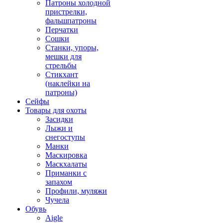
Патроны холодной
пристрелки,
фальшпатроны
Перчатки
Сошки
Станки, упоры,
мешки для
стрельбы
Стикхант
(наклейки на
патроны)
Сейфы
Товары для охоты
Засидки
Лыжи и
снегоступы
Манки
Маскировка
Маскхалаты
Приманки с
запахом
Профили, муляжи
Чучела
Обувь
Aigle