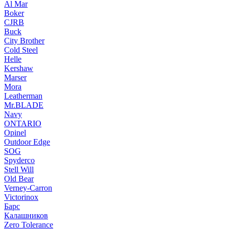
Al Mar
Boker
CJRB
Buck
City Brother
Cold Steel
Helle
Kershaw
Marser
Mora
Leatherman
Mr.BLADE
Navy
ONTARIO
Opinel
Outdoor Edge
SOG
Spyderco
Stell Will
Old Bear
Verney-Carron
Victorinox
Барс
Калашников
Zero Tolerance