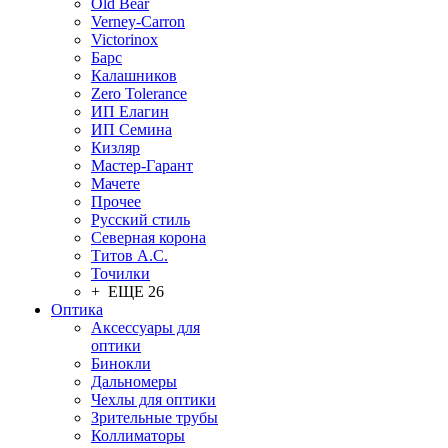
Old Bear
Verney-Carron
Victorinox
Барс
Калашников
Zero Tolerance
ИП Елагин
ИП Семина
Кизляр
Мастер-Гарант
Мачете
Прочее
Русский стиль
Северная корона
Титов А.С.
Точилки
+ ЕЩЕ 26
Оптика
Аксессуары для
оптики
Бинокли
Дальномеры
Чехлы для оптики
Зрительные трубы
Коллиматоры