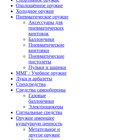
Охолощённое оружие
Холодное оружие
Пневматическое оружие
Аксессуары для
пневматических
винтовок
Баллончики
Пневматические
винтовки
Пневматические
пистолеты
Пульки и шарики
ММГ / Учебное оружие
Луки и арбалеты
Спецсредства
Средства самообороны
Газовые
баллончики
Электрошокеры
Сигнальные средства
Оружие имеющее
культурную ценность
Метательное и
другое оружие