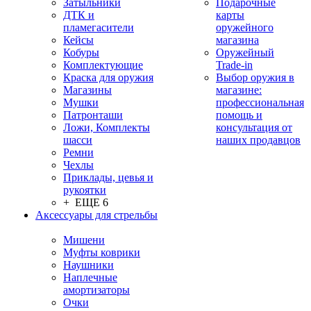
Затыльники
Подарочные
ДТК и
карты
пламегасители
оружейного
Кейсы
магазина
Кобуры
Оружейный
Комплектующие
Trade-in
Краска для оружия
Выбор оружия в
Магазины
магазине:
Мушки
профессиональная
Патронташи
помощь и
Ложи, Комплекты
консультация от
шасси
наших продавцов
Ремни
Чехлы
Приклады, цевья и
рукоятки
+ ЕЩЕ 6
Аксессуары для стрельбы
Мишени
Муфты коврики
Наушники
Наплечные
амортизаторы
Очки