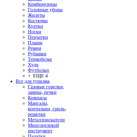
Комбинезоны
Головные уборы
Жилеты
Костюмы
Куртки
Носки
Перчатки
Плащи
Ремни
Рубашки
Термобелье
Худи
Футболки
+ ЕЩЕ 4
Все для туризма
Газовые горелки,
лампы, печки
Компасы
Мангалы,
коптильни, гриль-
решетки
Металлоискатели
Многоцелевой
инструмент
Палатки