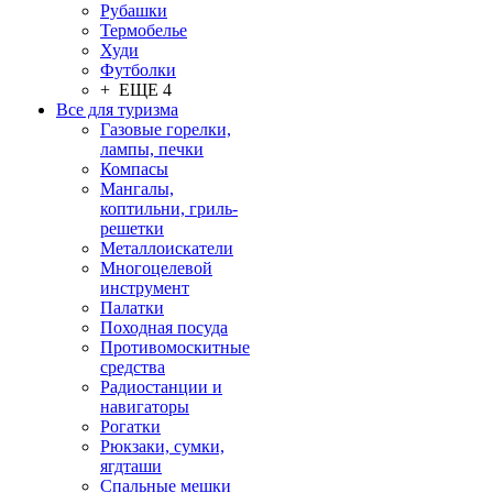
Рубашки
Термобелье
Худи
Футболки
+ ЕЩЕ 4
Все для туризма
Газовые горелки,
лампы, печки
Компасы
Мангалы,
коптильни, гриль-
решетки
Металлоискатели
Многоцелевой
инструмент
Палатки
Походная посуда
Противомоскитные
средства
Радиостанции и
навигаторы
Рогатки
Рюкзаки, сумки,
ягдташи
Спальные мешки