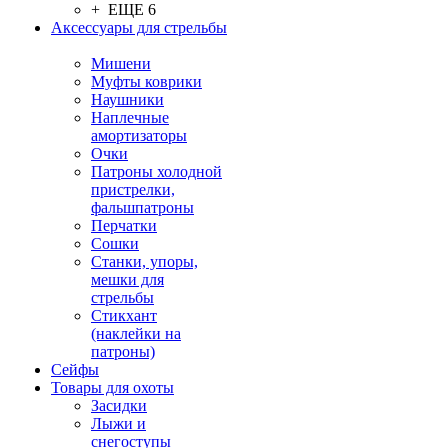
+ ЕЩЕ 6
Аксессуары для стрельбы
Мишени
Муфты коврики
Наушники
Наплечные
амортизаторы
Очки
Патроны холодной
пристрелки,
фальшпатроны
Перчатки
Сошки
Станки, упоры,
мешки для
стрельбы
Стикхант
(наклейки на
патроны)
Сейфы
Товары для охоты
Засидки
Лыжи и
снегоступы