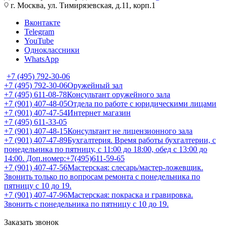
г. Москва, ул. Тимирязевская, д.11, корп.1
Вконтакте
Telegram
YouTube
Одноклассники
WhatsApp
+7 (495) 792-30-06
+7 (495) 792-30-06
Оружейный зал
+7 (495) 611-08-78
Консультант оружейного зала
+7 (901) 407-48-05
Отдела по работе с юридическими лицами
+7 (901) 407-47-54
Интернет магазин
+7 (495) 611-33-05
+7 (901) 407-48-15
Консультант не лицензионного зала
+7 (901) 407-47-89
Бухгалтерия. Время работы бухгалтерии, с
понедельника по пятницу, с 11:00 до 18:00, обед с 13:00 до
14:00. Доп.номер:+7(495)611-59-65
+7 (901) 407-47-56
Мастерская: слесарь/мастер-ложевщик.
Звонить только по вопросам ремонта с понедельника по
пятницу с 10 до 19.
+7 (901) 407-47-96
Мастерская: покраска и гравировка.
Звонить с понедельника по пятницу с 10 до 19.
Заказать звонок