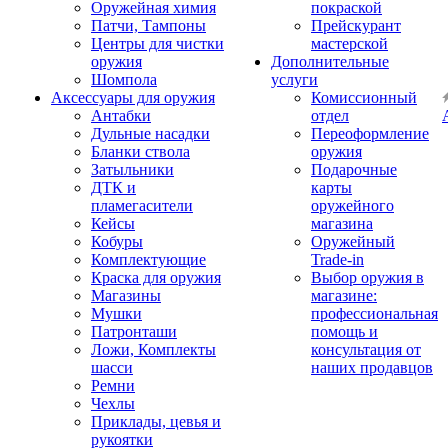
Оружейная химия
покраской
Патчи, Тампоны
Прейскурант
Центры для чистки
мастерской
оружия
Дополнительные
Шомпола
услуги
Аксессуары для оружия
Комиссионный
Антабки
отдел
Дульные насадки
Переоформление
Бланки ствола
оружия
Затыльники
Подарочные
ДТК и
карты
пламегасители
оружейного
Кейсы
магазина
Кобуры
Оружейный
Комплектующие
Trade-in
Краска для оружия
Выбор оружия в
Магазины
магазине:
Мушки
профессиональная
Патронташи
помощь и
Ложи, Комплекты
консультация от
шасси
наших продавцов
Ремни
Чехлы
Приклады, цевья и
рукоятки