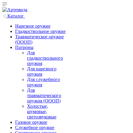
Каталог
Нарезное оружие
Гладкоствольное оружие
Травматическое оружие
(ОООП)
Патроны
Для
гладкоствольного
оружия
Для нарезного
оружия
Для служебного
оружия
Для
травматического
оружия (ОООП)
Холостые,
шумовые,
светозвуковые
Газовое оружие
Служебное оружие
Спортивное оружие