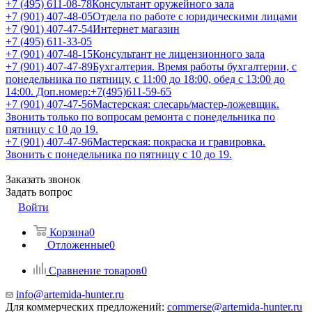
+7 (495) 611-08-78
Консультант оружейного зала
+7 (901) 407-48-05
Отдела по работе с юридическими лицами
+7 (901) 407-47-54
Интернет магазин
+7 (495) 611-33-05
+7 (901) 407-48-15
Консультант не лицензионного зала
+7 (901) 407-47-89
Бухгалтерия. Время работы бухгалтерии, с
понедельника по пятницу, с 11:00 до 18:00, обед с 13:00 до
14:00. Доп.номер:+7(495)611-59-65
+7 (901) 407-47-56
Мастерская: слесарь/мастер-ложевщик.
Звонить только по вопросам ремонта с понедельника по
пятницу с 10 до 19.
+7 (901) 407-47-96
Мастерская: покраска и гравировка.
Звонить с понедельника по пятницу с 10 до 19.
Заказать звонок
Задать вопрос
Войти
Корзина
0
Отложенные
0
Сравнение товаров
0
info@artemida-hunter.ru
Для коммерческих предложений:
commerse@artemida-hunter.ru