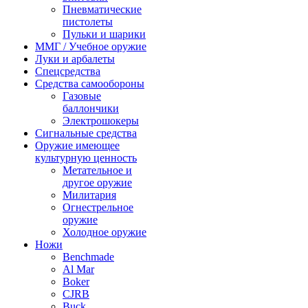
Пневматические
пистолеты
Пульки и шарики
ММГ / Учебное оружие
Луки и арбалеты
Спецсредства
Средства самообороны
Газовые
баллончики
Электрошокеры
Сигнальные средства
Оружие имеющее
культурную ценность
Метательное и
другое оружие
Милитария
Огнестрельное
оружие
Холодное оружие
Ножи
Benchmade
Al Mar
Boker
CJRB
Buck