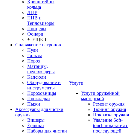
Кронштейны,
кольца
ЛЦУ
ПНВ и
Тепловизоры
Прицелы
Фонари
+ ЕЩЕ 1
Снаряжение патронов
Пули
Гильзы
Порох
Матрицы,
шеллхолдеры
Капсюли
Оборудование и
Услуги
инструменты
Пороховницы
Услуги оружейной
Прокладки
мастерской
Пыжи
Ремонт оружия
Аксессуары для чистки
Тюнинг оружия
оружия
Покраска оружия
Вишеры
Удаление Soft-
Ёршики
touch покрытия с
Наборы для чистки
последующей