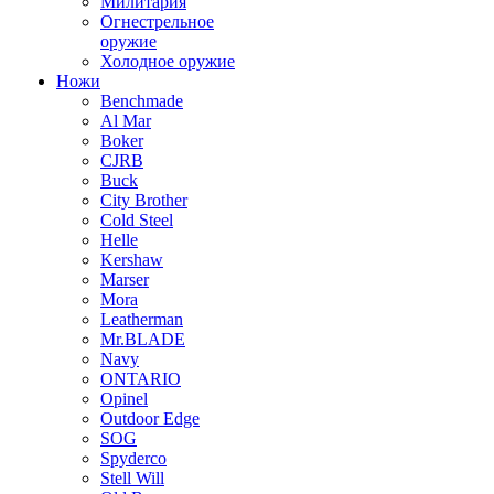
Милитария
Огнестрельное
оружие
Холодное оружие
Ножи
Benchmade
Al Mar
Boker
CJRB
Buck
City Brother
Cold Steel
Helle
Kershaw
Marser
Mora
Leatherman
Mr.BLADE
Navy
ONTARIO
Opinel
Outdoor Edge
SOG
Spyderco
Stell Will