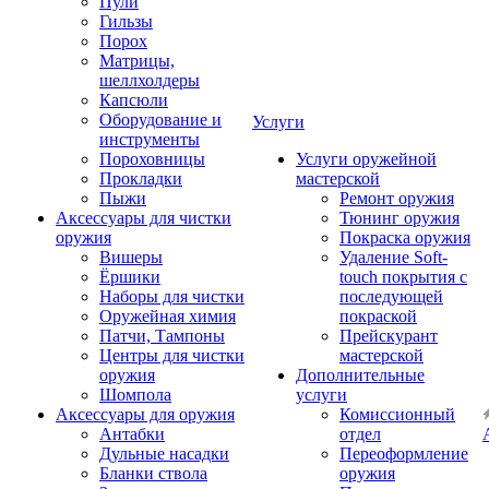
Пули
Гильзы
Порох
Матрицы,
шеллхолдеры
Капсюли
Оборудование и
Услуги
инструменты
Пороховницы
Услуги оружейной
Прокладки
мастерской
Пыжи
Ремонт оружия
Аксессуары для чистки
Тюнинг оружия
оружия
Покраска оружия
Вишеры
Удаление Soft-
Ёршики
touch покрытия с
Наборы для чистки
последующей
Оружейная химия
покраской
Патчи, Тампоны
Прейскурант
Центры для чистки
мастерской
оружия
Дополнительные
Шомпола
услуги
Аксессуары для оружия
Комиссионный
Антабки
отдел
Дульные насадки
Переоформление
Бланки ствола
оружия