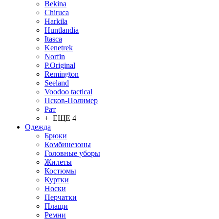
Bekina
Chiruсa
Harkila
Huntlandia
Itasca
Kenetrek
Norfin
P.Original
Remington
Seeland
Voodoo tactical
Псков-Полимер
Рат
+ ЕЩЕ 4
Одежда
Брюки
Комбинезоны
Головные уборы
Жилеты
Костюмы
Куртки
Носки
Перчатки
Плащи
Ремни