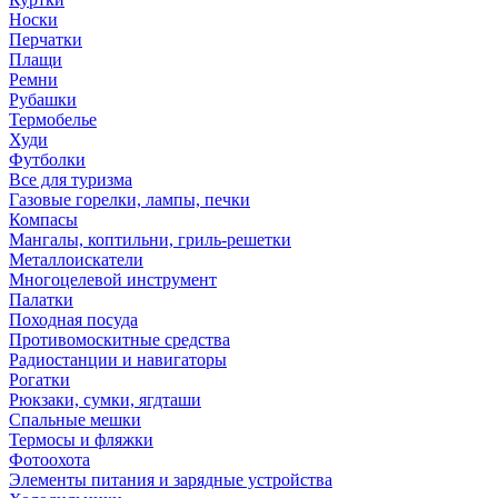
Носки
Перчатки
Плащи
Ремни
Рубашки
Термобелье
Худи
Футболки
Все для туризма
Газовые горелки, лампы, печки
Компасы
Мангалы, коптильни, гриль-решетки
Металлоискатели
Многоцелевой инструмент
Палатки
Походная посуда
Противомоскитные средства
Радиостанции и навигаторы
Рогатки
Рюкзаки, сумки, ягдташи
Спальные мешки
Термосы и фляжки
Фотоохота
Элементы питания и зарядные устройства