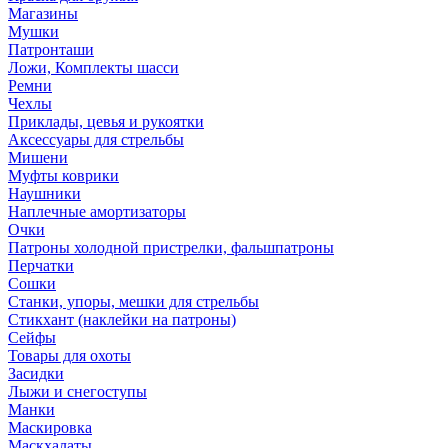
Магазины
Мушки
Патронташи
Ложи, Комплекты шасси
Ремни
Чехлы
Приклады, цевья и рукоятки
Аксессуары для стрельбы
Мишени
Муфты коврики
Наушники
Наплечные амортизаторы
Очки
Патроны холодной пристрелки, фальшпатроны
Перчатки
Сошки
Станки, упоры, мешки для стрельбы
Стикхант (наклейки на патроны)
Сейфы
Товары для охоты
Засидки
Лыжи и снегоступы
Манки
Маскировка
Маскхалаты