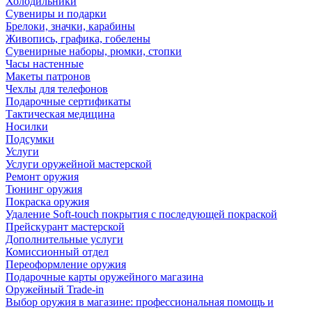
Холодильники
Сувениры и подарки
Брелоки, значки, карабины
Живопись, графика, гобелены
Сувенирные наборы, рюмки, стопки
Часы настенные
Макеты патронов
Чехлы для телефонов
Подарочные сертификаты
Тактическая медицина
Носилки
Подсумки
Услуги
Услуги оружейной мастерской
Ремонт оружия
Тюнинг оружия
Покраска оружия
Удаление Soft-touch покрытия с последующей покраской
Прейскурант мастерской
Дополнительные услуги
Комиссионный отдел
Переоформление оружия
Подарочные карты оружейного магазина
Оружейный Trade-in
Выбор оружия в магазине: профессиональная помощь и