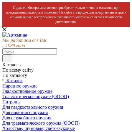
Оружие и боеприпасы можно приобрести только лично, в магазине, при
предъявлении паспорта и лицензии. На сайте эта продукция представлена в целях
ознакомления с ассортиментом розничного магазина, ее нельзя приобрести
дистанционно.
Мы работаем для Вас
с 1989 года
Каталог
По всему сайту
По каталогу
Каталог
Нарезное оружие
Гладкоствольное оружие
Травматическое оружие (ОООП)
Патроны
Для гладкоствольного оружия
Для нарезного оружия
Для служебного оружия
Для травматического оружия (ОООП)
Холостые, шумовые, светозвуковые