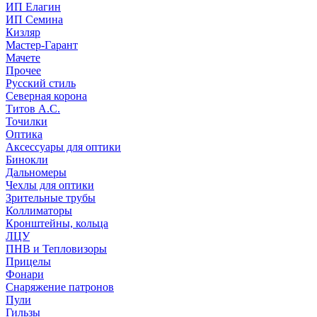
ИП Елагин
ИП Семина
Кизляр
Мастер-Гарант
Мачете
Прочее
Русский стиль
Северная корона
Титов А.С.
Точилки
Оптика
Аксессуары для оптики
Бинокли
Дальномеры
Чехлы для оптики
Зрительные трубы
Коллиматоры
Кронштейны, кольца
ЛЦУ
ПНВ и Тепловизоры
Прицелы
Фонари
Снаряжение патронов
Пули
Гильзы