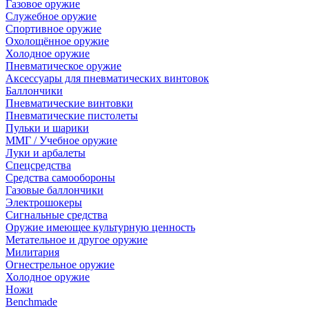
Газовое оружие
Служебное оружие
Спортивное оружие
Охолощённое оружие
Холодное оружие
Пневматическое оружие
Аксессуары для пневматических винтовок
Баллончики
Пневматические винтовки
Пневматические пистолеты
Пульки и шарики
ММГ / Учебное оружие
Луки и арбалеты
Спецсредства
Средства самообороны
Газовые баллончики
Электрошокеры
Сигнальные средства
Оружие имеющее культурную ценность
Метательное и другое оружие
Милитария
Огнестрельное оружие
Холодное оружие
Ножи
Benchmade