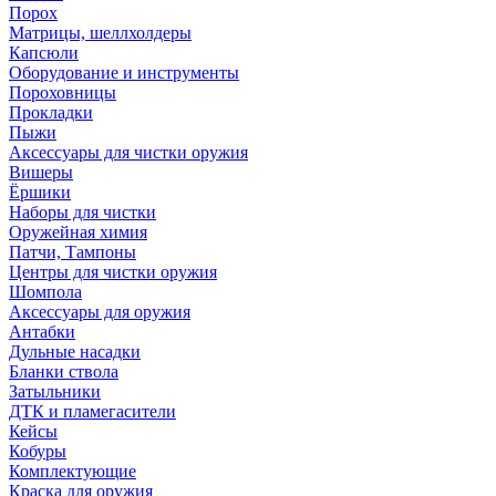
Порох
Матрицы, шеллхолдеры
Капсюли
Оборудование и инструменты
Пороховницы
Прокладки
Пыжи
Аксессуары для чистки оружия
Вишеры
Ёршики
Наборы для чистки
Оружейная химия
Патчи, Тампоны
Центры для чистки оружия
Шомпола
Аксессуары для оружия
Антабки
Дульные насадки
Бланки ствола
Затыльники
ДТК и пламегасители
Кейсы
Кобуры
Комплектующие
Краска для оружия