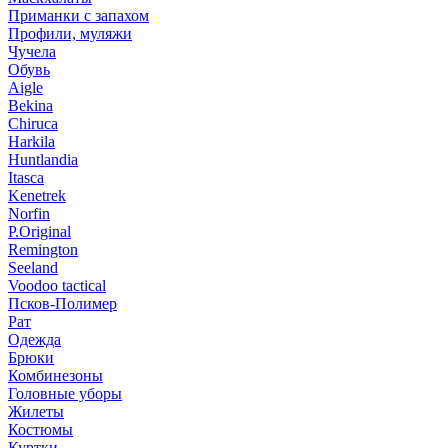
Приманки с запахом
Профили, муляжи
Чучела
Обувь
Aigle
Bekina
Chiruсa
Harkila
Huntlandia
Itasca
Kenetrek
Norfin
P.Original
Remington
Seeland
Voodoo tactical
Псков-Полимер
Рат
Одежда
Брюки
Комбинезоны
Головные уборы
Жилеты
Костюмы
Куртки