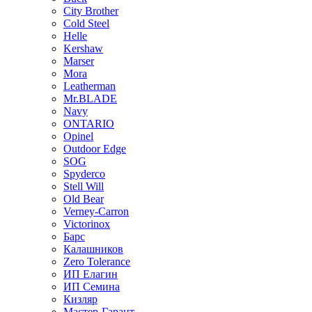
City Brother
Cold Steel
Helle
Kershaw
Marser
Mora
Leatherman
Mr.BLADE
Navy
ONTARIO
Opinel
Outdoor Edge
SOG
Spyderco
Stell Will
Old Bear
Verney-Carron
Victorinox
Барс
Калашников
Zero Tolerance
ИП Елагин
ИП Семина
Кизляр
Мастер-Гарант