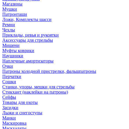
Магазины
Мушки
Патронташи
Ложи, Комплекты шасси
Ремни
Чехлы
Приклады, цевья и рукоятки
Аксессуары для стрельбы
Мишени
Муфты коврики
Наушники
Наплечные амортизаторы
Очки
Патроны холодной пристрелки, фальшпатроны
Перчатки
Сошки
Станки, упоры, мешки для стрельбы
Стикхант (наклейки на патроны)
Сейфы
Товары для охоты
Засидки
Лыжи и снегоступы
Манки
Маскировка
Маскхалаты