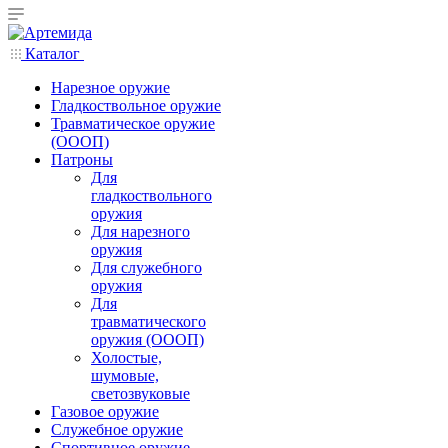
Каталог
Нарезное оружие
Гладкоствольное оружие
Травматическое оружие
(ОООП)
Патроны
Для
гладкоствольного
оружия
Для нарезного
оружия
Для служебного
оружия
Для
травматического
оружия (ОООП)
Холостые,
шумовые,
светозвуковые
Газовое оружие
Служебное оружие
Спортивное оружие