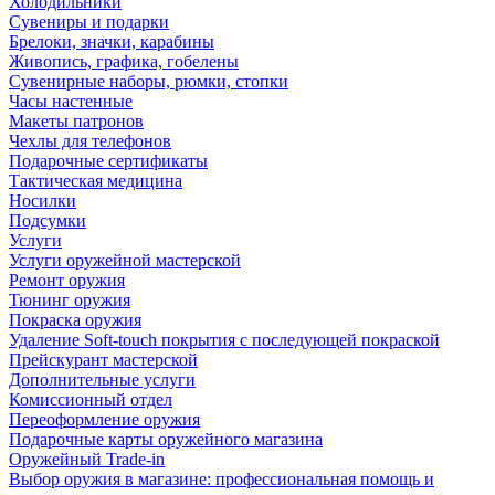
Холодильники
Сувениры и подарки
Брелоки, значки, карабины
Живопись, графика, гобелены
Сувенирные наборы, рюмки, стопки
Часы настенные
Макеты патронов
Чехлы для телефонов
Подарочные сертификаты
Тактическая медицина
Носилки
Подсумки
Услуги
Услуги оружейной мастерской
Ремонт оружия
Тюнинг оружия
Покраска оружия
Удаление Soft-touch покрытия с последующей покраской
Прейскурант мастерской
Дополнительные услуги
Комиссионный отдел
Переоформление оружия
Подарочные карты оружейного магазина
Оружейный Trade-in
Выбор оружия в магазине: профессиональная помощь и