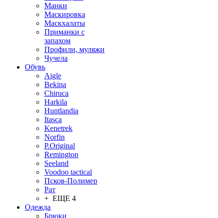
Манки
Маскировка
Маскхалаты
Приманки с
запахом
Профили, муляжи
Чучела
Обувь
Aigle
Bekina
Chiruсa
Harkila
Huntlandia
Itasca
Kenetrek
Norfin
P.Original
Remington
Seeland
Voodoo tactical
Псков-Полимер
Рат
+ ЕЩЕ 4
Одежда
Брюки