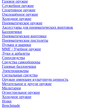
Газовое оружие
Служебное оружие
Спортивное оружие
Охолощённое оружие
Холодное оружие
Пневматическое оружие
Аксессуары для пневматических винтовок
Баллончики
Пневматические винтовки
Пневматические пистолеты
Пульки и шарики
ММГ / Учебное оружие
Луки и арбалеты
Спецсредства
Средства самообороны
Газовые баллончики
Электрошокеры
Сигнальные средства
Оружие имеющее культурную ценность
Метательное и другое оружие
Милитария
Огнестрельное оружие
Холодное оружие
Ножи
Benchmade