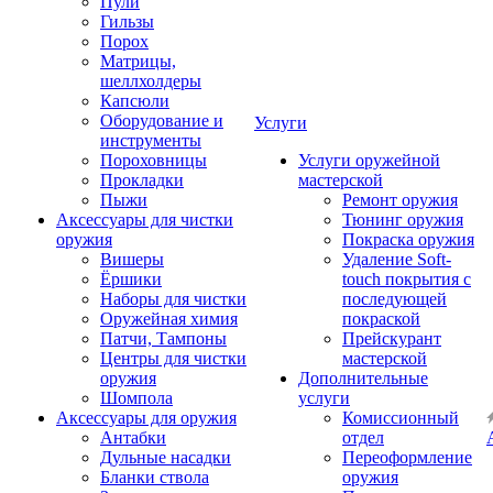
Пули
Гильзы
Порох
Матрицы,
шеллхолдеры
Капсюли
Оборудование и
Услуги
инструменты
Пороховницы
Услуги оружейной
Прокладки
мастерской
Пыжи
Ремонт оружия
Аксессуары для чистки
Тюнинг оружия
оружия
Покраска оружия
Вишеры
Удаление Soft-
Ёршики
touch покрытия с
Наборы для чистки
последующей
Оружейная химия
покраской
Патчи, Тампоны
Прейскурант
Центры для чистки
мастерской
оружия
Дополнительные
Шомпола
услуги
Аксессуары для оружия
Комиссионный
Антабки
отдел
Дульные насадки
Переоформление
Бланки ствола
оружия