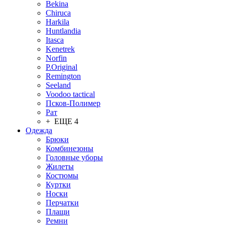
Bekina
Chiruсa
Harkila
Huntlandia
Itasca
Kenetrek
Norfin
P.Original
Remington
Seeland
Voodoo tactical
Псков-Полимер
Рат
+ ЕЩЕ 4
Одежда
Брюки
Комбинезоны
Головные уборы
Жилеты
Костюмы
Куртки
Носки
Перчатки
Плащи
Ремни