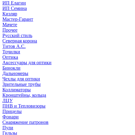
ИП Елагин
ИП Семина
Кизляр
Мастер-Гарант
Мачете
Прочее
Русский стиль
Северная корона
Титов А.С.
Точилки
Оптика
Аксессуары для оптики
Бинокли
Дальномеры
Чехлы для оптики
Зрительные трубы
Коллиматоры
Кронштейны, кольца
ЛЦУ
ПНВ и Тепловизоры
Прицелы
Фонари
Снаряжение патронов
Пули
Гильзы