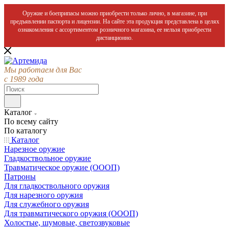
Оружие и боеприпасы можно приобрести только лично, в магазине, при
предъявлении паспорта и лицензии. На сайте эта продукция представлена в целях
ознакомления с ассортиментом розничного магазина, ее нельзя приобрести
дистанционно.
Мы работаем для Вас
с 1989 года
Каталог
По всему сайту
По каталогу
Каталог
Нарезное оружие
Гладкоствольное оружие
Травматическое оружие (ОООП)
Патроны
Для гладкоствольного оружия
Для нарезного оружия
Для служебного оружия
Для травматического оружия (ОООП)
Холостые, шумовые, светозвуковые