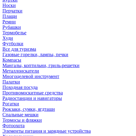
Носки
Перчатки
Плащи
Ремни
Рубашки
Термобелье
Худи
Футболки
Все для туризма
Газовые горелки, лампы, печки
Компасы
Мангалы, коптильни, гриль-решетки
Металлоискатели
Многоцелевой инструмент
Палатки
Походная посуда
Противомоскитные средства
Радиостанции и навигаторы
Рогатки
Рюкзаки, сумки, ягдташи
Спальные мешки
Термосы и фляжки
Фотоохота
Элементы питания и зарядные устройства