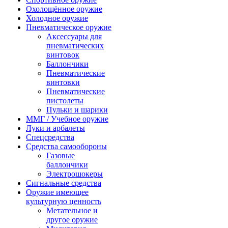
Охолощённое оружие
Холодное оружие
Пневматическое оружие
Аксессуары для
пневматических
винтовок
Баллончики
Пневматические
винтовки
Пневматические
пистолеты
Пульки и шарики
ММГ / Учебное оружие
Луки и арбалеты
Спецсредства
Средства самообороны
Газовые
баллончики
Электрошокеры
Сигнальные средства
Оружие имеющее
культурную ценность
Метательное и
другое оружие