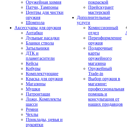
Оружейная химия
покраской
Патчи, Тампоны
Прейскурант
Центры для чистки
мастерской
оружия
Дополнительные
Шомпола
услуги
Аксессуары для оружия
Комиссионный
Антабки
отдел
Дульные насадки
Переоформление
Бланки ствола
оружия
Затыльники
Подарочные
ДТК и
карты
пламегасители
оружейного
Кейсы
магазина
Кобуры
Оружейный
Комплектующие
Trade-in
Краска для оружия
Выбор оружия в
Магазины
магазине:
Мушки
профессиональная
Патронташи
помощь и
Ложи, Комплекты
консультация от
шасси
наших продавцов
Ремни
Чехлы
Приклады, цевья и
рукоятки