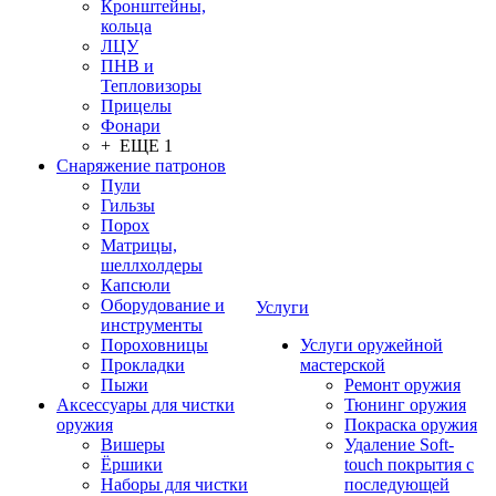
Кронштейны,
кольца
ЛЦУ
ПНВ и
Тепловизоры
Прицелы
Фонари
+ ЕЩЕ 1
Снаряжение патронов
Пули
Гильзы
Порох
Матрицы,
шеллхолдеры
Капсюли
Оборудование и
Услуги
инструменты
Пороховницы
Услуги оружейной
Прокладки
мастерской
Пыжи
Ремонт оружия
Аксессуары для чистки
Тюнинг оружия
оружия
Покраска оружия
Вишеры
Удаление Soft-
Ёршики
touch покрытия с
Наборы для чистки
последующей