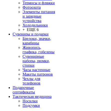
Термосы и фляжки
Фотоохота
Элементы питания
и зарядные
устройства
Холодильники
+ ЕЩЕ 6
Сувениры и подарки
Брелоки, значки,
карабины
Живопись,
графика, гобелены
Сувенирные
наборы, рюмки,
стопки
Часы настенные
Макеты патронов
Чехлы для
телефонов
Подарочные
сертификаты
Тактическая медицина
Носилки
Подсумки