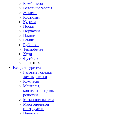
Комбинезоны
Головные уборы
Жилеты
Костюмы
Куртки
Носки
Перчатки
Плащи
Ремни
Рубашки
Термобелье
Худи
Футболки
+ ЕЩЕ 4
Все для туризма
Газовые горелки,
лампы, печки
Компасы
Мангалы,
коптильни, гриль-
решетки
Металлоискатели
Многоцелевой
инструмент
Палатки