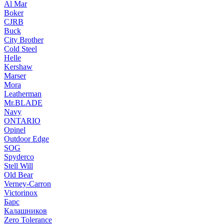
Al Mar
Boker
CJRB
Buck
City Brother
Cold Steel
Helle
Kershaw
Marser
Mora
Leatherman
Mr.BLADE
Navy
ONTARIO
Opinel
Outdoor Edge
SOG
Spyderco
Stell Will
Old Bear
Verney-Carron
Victorinox
Барс
Калашников
Zero Tolerance