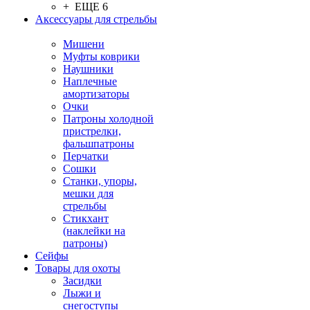
+ ЕЩЕ 6
Аксессуары для стрельбы
Мишени
Муфты коврики
Наушники
Наплечные
амортизаторы
Очки
Патроны холодной
пристрелки,
фальшпатроны
Перчатки
Сошки
Станки, упоры,
мешки для
стрельбы
Стикхант
(наклейки на
патроны)
Сейфы
Товары для охоты
Засидки
Лыжи и
снегоступы