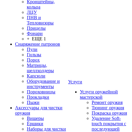
Кронштейны,
кольца
ЛЦУ
ПНВ и
Тепловизоры
Прицелы
Фонари
+ ЕЩЕ 1
Снаряжение патронов
Пули
Гильзы
Порох
Матрицы,
шеллхолдеры
Капсюли
Оборудование и
Услуги
инструменты
Пороховницы
Услуги оружейной
Прокладки
мастерской
Пыжи
Ремонт оружия
Аксессуары для чистки
Тюнинг оружия
оружия
Покраска оружия
Вишеры
Удаление Soft-
Ёршики
touch покрытия с
Наборы для чистки
последующей