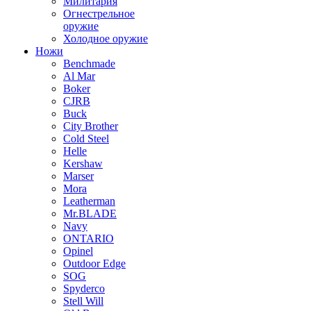
Милитария
Огнестрельное
оружие
Холодное оружие
Ножи
Benchmade
Al Mar
Boker
CJRB
Buck
City Brother
Cold Steel
Helle
Kershaw
Marser
Mora
Leatherman
Mr.BLADE
Navy
ONTARIO
Opinel
Outdoor Edge
SOG
Spyderco
Stell Will