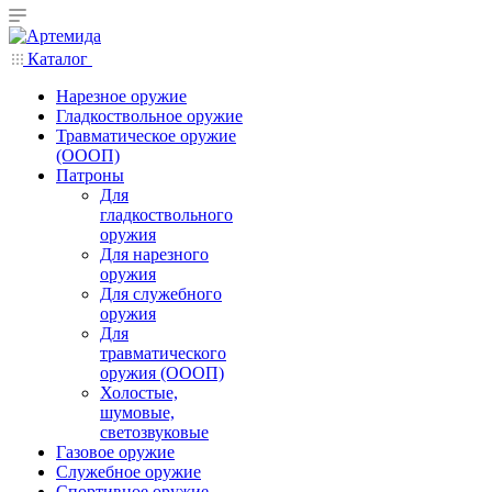
Каталог
Нарезное оружие
Гладкоствольное оружие
Травматическое оружие
(ОООП)
Патроны
Для
гладкоствольного
оружия
Для нарезного
оружия
Для служебного
оружия
Для
травматического
оружия (ОООП)
Холостые,
шумовые,
светозвуковые
Газовое оружие
Служебное оружие
Спортивное оружие