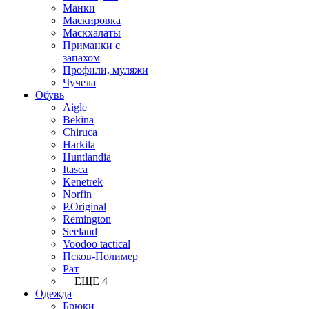
Манки
Маскировка
Маскхалаты
Приманки с
запахом
Профили, муляжи
Чучела
Обувь
Aigle
Bekina
Chiruсa
Harkila
Huntlandia
Itasca
Kenetrek
Norfin
P.Original
Remington
Seeland
Voodoo tactical
Псков-Полимер
Рат
+ ЕЩЕ 4
Одежда
Брюки