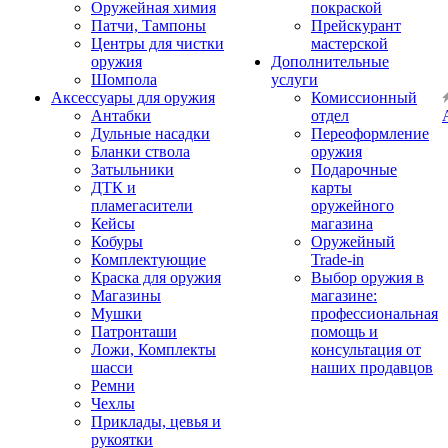
Оружейная химия
покраской
Патчи, Тампоны
Прейскурант
Центры для чистки
мастерской
оружия
Дополнительные
Шомпола
услуги
Аксессуары для оружия
Комиссионный
Антабки
отдел
Дульные насадки
Переоформление
Бланки ствола
оружия
Затыльники
Подарочные
ДТК и
карты
пламегасители
оружейного
Кейсы
магазина
Кобуры
Оружейный
Комплектующие
Trade-in
Краска для оружия
Выбор оружия в
Магазины
магазине:
Мушки
профессиональная
Патронташи
помощь и
Ложи, Комплекты
консультация от
шасси
наших продавцов
Ремни
Чехлы
Приклады, цевья и
рукоятки