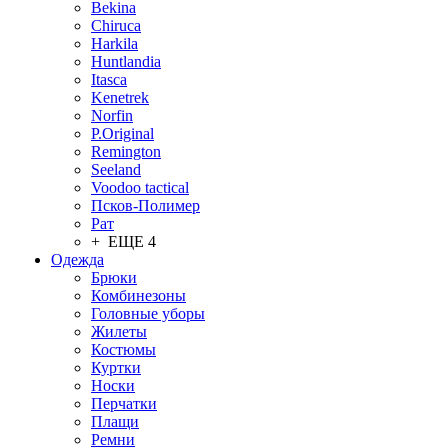
Bekina
Chiruсa
Harkila
Huntlandia
Itasca
Kenetrek
Norfin
P.Original
Remington
Seeland
Voodoo tactical
Псков-Полимер
Рат
+ ЕЩЕ 4
Одежда
Брюки
Комбинезоны
Головные уборы
Жилеты
Костюмы
Куртки
Носки
Перчатки
Плащи
Ремни