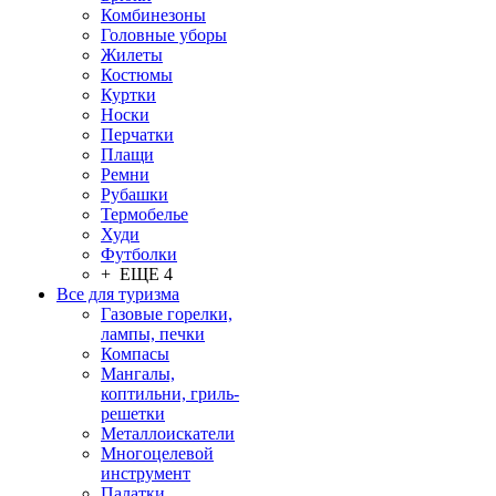
Комбинезоны
Головные уборы
Жилеты
Костюмы
Куртки
Носки
Перчатки
Плащи
Ремни
Рубашки
Термобелье
Худи
Футболки
+ ЕЩЕ 4
Все для туризма
Газовые горелки,
лампы, печки
Компасы
Мангалы,
коптильни, гриль-
решетки
Металлоискатели
Многоцелевой
инструмент
Палатки