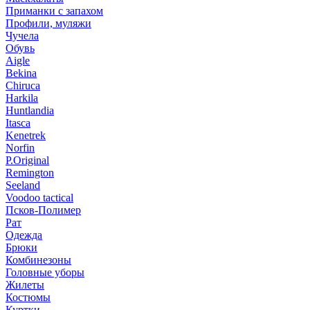
Приманки с запахом
Профили, муляжи
Чучела
Обувь
Aigle
Bekina
Chiruсa
Harkila
Huntlandia
Itasca
Kenetrek
Norfin
P.Original
Remington
Seeland
Voodoo tactical
Псков-Полимер
Рат
Одежда
Брюки
Комбинезоны
Головные уборы
Жилеты
Костюмы
Куртки