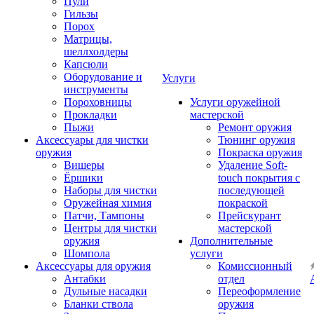
Пули
Гильзы
Порох
Матрицы,
шеллхолдеры
Капсюли
Оборудование и
Услуги
инструменты
Пороховницы
Услуги оружейной
Прокладки
мастерской
Пыжи
Ремонт оружия
Аксессуары для чистки
Тюнинг оружия
оружия
Покраска оружия
Вишеры
Удаление Soft-
Ёршики
touch покрытия с
Наборы для чистки
последующей
Оружейная химия
покраской
Патчи, Тампоны
Прейскурант
Центры для чистки
мастерской
оружия
Дополнительные
Шомпола
услуги
Аксессуары для оружия
Комиссионный
Антабки
отдел
Дульные насадки
Переоформление
Бланки ствола
оружия