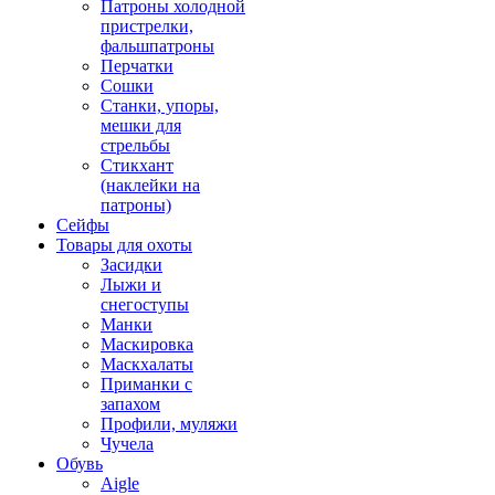
Патроны холодной
пристрелки,
фальшпатроны
Перчатки
Сошки
Станки, упоры,
мешки для
стрельбы
Стикхант
(наклейки на
патроны)
Сейфы
Товары для охоты
Засидки
Лыжи и
снегоступы
Манки
Маскировка
Маскхалаты
Приманки с
запахом
Профили, муляжи
Чучела
Обувь
Aigle