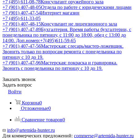
+7 (495) 611-08-78
Консультант оружейного зала
+7 (901) 407-48-05
Отдела по работе с юридическими лицами
+7 (901) 407-47-54
Интернет магазин
+7 (495) 611-33-05
+7 (901) 407-48-15
Консультант не лицензионного зала
+7 (901) 407-47-89
Бухгалтерия. Время работы бухгалтерии, с
понедельника по пятницу, с 11:00 до 18:00, обед с 13:00 до
14:00. Доп.номер:+7(495)611-59-65
+7 (901) 407-47-56
Мастерская: слесарь/мастер-ложевщик.
Звонить только по вопросам ремонта с понедельника по
пятницу с 10 до 19.
+7 (901) 407-47-96
Мастерская: покраска и гравировка.
Звонить с понедельника по пятницу с 10 до 19.
Заказать звонок
Задать вопрос
Войти
Корзина
0
Отложенные
0
Сравнение товаров
0
info@artemida-hunter.ru
Для коммерческих предложений:
commerse@artemida-hunter.ru