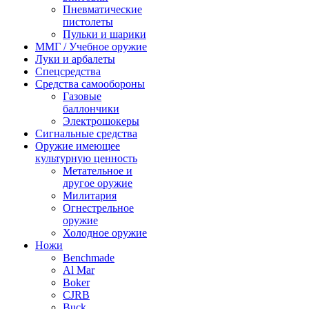
Пневматические
пистолеты
Пульки и шарики
ММГ / Учебное оружие
Луки и арбалеты
Спецсредства
Средства самообороны
Газовые
баллончики
Электрошокеры
Сигнальные средства
Оружие имеющее
культурную ценность
Метательное и
другое оружие
Милитария
Огнестрельное
оружие
Холодное оружие
Ножи
Benchmade
Al Mar
Boker
CJRB
Buck