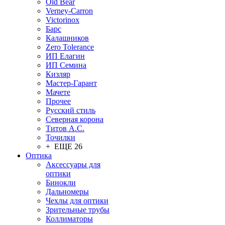
Old Bear
Verney-Carron
Victorinox
Барс
Калашников
Zero Tolerance
ИП Елагин
ИП Семина
Кизляр
Мастер-Гарант
Мачете
Прочее
Русский стиль
Северная корона
Титов А.С.
Точилки
+ ЕЩЕ 26
Оптика
Аксессуары для
оптики
Бинокли
Дальномеры
Чехлы для оптики
Зрительные трубы
Коллиматоры