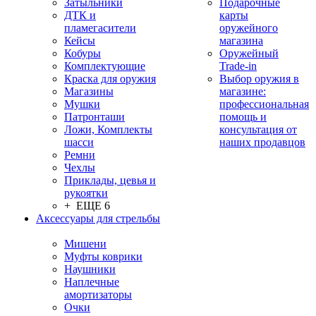
Затыльники
Подарочные
ДТК и
карты
пламегасители
оружейного
Кейсы
магазина
Кобуры
Оружейный
Комплектующие
Trade-in
Краска для оружия
Выбор оружия в
Магазины
магазине:
Мушки
профессиональная
Патронташи
помощь и
Ложи, Комплекты
консультация от
шасси
наших продавцов
Ремни
Чехлы
Приклады, цевья и
рукоятки
+ ЕЩЕ 6
Аксессуары для стрельбы
Мишени
Муфты коврики
Наушники
Наплечные
амортизаторы
Очки