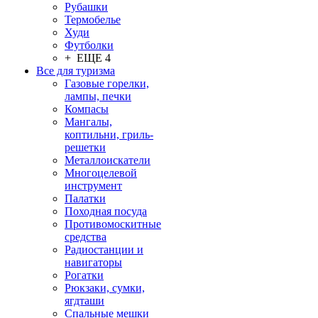
Рубашки
Термобелье
Худи
Футболки
+ ЕЩЕ 4
Все для туризма
Газовые горелки,
лампы, печки
Компасы
Мангалы,
коптильни, гриль-
решетки
Металлоискатели
Многоцелевой
инструмент
Палатки
Походная посуда
Противомоскитные
средства
Радиостанции и
навигаторы
Рогатки
Рюкзаки, сумки,
ягдташи
Спальные мешки