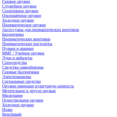
Газовое оружие
Служебное оружие
Спортивное оружие
Охолощённое оружие
Холодное оружие
Пневматическое оружие
Аксессуары для пневматических винтовок
Баллончики
Пневматические винтовки
Пневматические пистолеты
Пульки и шарики
ММГ / Учебное оружие
Луки и арбалеты
Спецсредства
Средства самообороны
Газовые баллончики
Электрошокеры
Сигнальные средства
Оружие имеющее культурную ценность
Метательное и другое оружие
Милитария
Огнестрельное оружие
Холодное оружие
Ножи
Benchmade