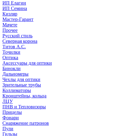
ИП Елагин
ИП Семина
Кизляр
Мастер-Гарант
Мачете
Прочее
Русский стиль
Северная корона
Титов А.С.
Точилки
Оптика
Аксессуары для оптики
Бинокли
Дальномеры
Чехлы для оптики
Зрительные трубы
Коллиматоры
Кронштейны, кольца
ЛЦУ
ПНВ и Тепловизоры
Прицелы
Фонари
Снаряжение патронов
Пули
Гильзы