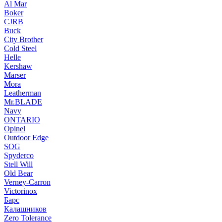
Al Mar
Boker
CJRB
Buck
City Brother
Cold Steel
Helle
Kershaw
Marser
Mora
Leatherman
Mr.BLADE
Navy
ONTARIO
Opinel
Outdoor Edge
SOG
Spyderco
Stell Will
Old Bear
Verney-Carron
Victorinox
Барс
Калашников
Zero Tolerance