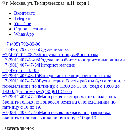
г. Москва, ул. Тимирязевская, д.11, корп.1
Вконтакте
Telegram
YouTube
Одноклассники
WhatsApp
+7 (495) 792-30-06
+7 (495) 792-30-06
Оружейный зал
+7 (495) 611-08-78
Консультант оружейного зала
+7 (901) 407-48-05
Отдела по работе с юридическими лицами
+7 (901) 407-47-54
Интернет магазин
+7 (495) 611-33-05
+7 (901) 407-48-15
Консультант не лицензионного зала
+7 (901) 407-47-89
Бухгалтерия. Время работы бухгалтерии, с
понедельника по пятницу, с 11:00 до 18:00, обед с 13:00 до
14:00. Доп.номер:+7(495)611-59-65
+7 (901) 407-47-56
Мастерская: слесарь/мастер-ложевщик.
Звонить только по вопросам ремонта с понедельника по
пятницу с 10 до 19.
+7 (901) 407-47-96
Мастерская: покраска и гравировка.
Звонить с понедельника по пятницу с 10 до 19.
Заказать звонок