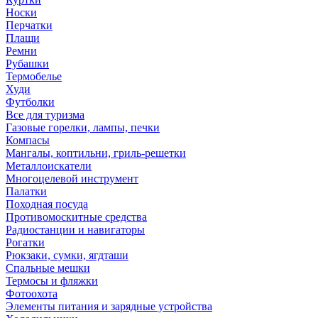
Носки
Перчатки
Плащи
Ремни
Рубашки
Термобелье
Худи
Футболки
Все для туризма
Газовые горелки, лампы, печки
Компасы
Мангалы, коптильни, гриль-решетки
Металлоискатели
Многоцелевой инструмент
Палатки
Походная посуда
Противомоскитные средства
Радиостанции и навигаторы
Рогатки
Рюкзаки, сумки, ягдташи
Спальные мешки
Термосы и фляжки
Фотоохота
Элементы питания и зарядные устройства