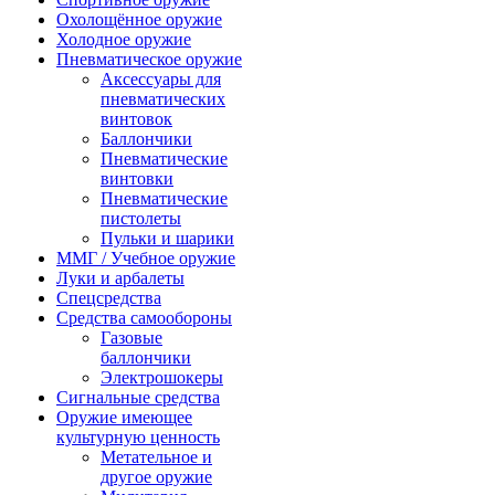
Охолощённое оружие
Холодное оружие
Пневматическое оружие
Аксессуары для
пневматических
винтовок
Баллончики
Пневматические
винтовки
Пневматические
пистолеты
Пульки и шарики
ММГ / Учебное оружие
Луки и арбалеты
Спецсредства
Средства самообороны
Газовые
баллончики
Электрошокеры
Сигнальные средства
Оружие имеющее
культурную ценность
Метательное и
другое оружие