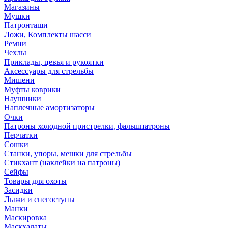
Магазины
Мушки
Патронташи
Ложи, Комплекты шасси
Ремни
Чехлы
Приклады, цевья и рукоятки
Аксессуары для стрельбы
Мишени
Муфты коврики
Наушники
Наплечные амортизаторы
Очки
Патроны холодной пристрелки, фальшпатроны
Перчатки
Сошки
Станки, упоры, мешки для стрельбы
Стикхант (наклейки на патроны)
Сейфы
Товары для охоты
Засидки
Лыжи и снегоступы
Манки
Маскировка
Маскхалаты