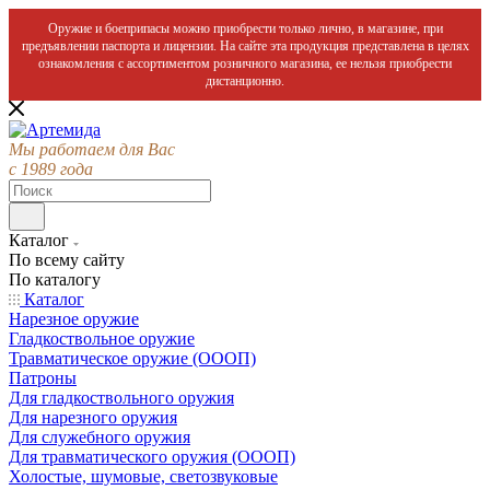
Оружие и боеприпасы можно приобрести только лично, в магазине, при
предъявлении паспорта и лицензии. На сайте эта продукция представлена в целях
ознакомления с ассортиментом розничного магазина, ее нельзя приобрести
дистанционно.
Мы работаем для Вас
с 1989 года
Каталог
По всему сайту
По каталогу
Каталог
Нарезное оружие
Гладкоствольное оружие
Травматическое оружие (ОООП)
Патроны
Для гладкоствольного оружия
Для нарезного оружия
Для служебного оружия
Для травматического оружия (ОООП)
Холостые, шумовые, светозвуковые