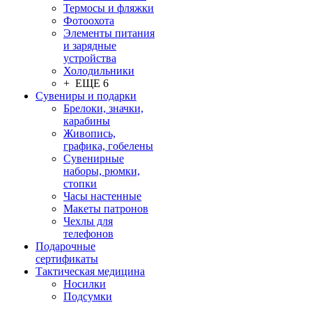
Термосы и фляжки
Фотоохота
Элементы питания
и зарядные
устройства
Холодильники
+ ЕЩЕ 6
Сувениры и подарки
Брелоки, значки,
карабины
Живопись,
графика, гобелены
Сувенирные
наборы, рюмки,
стопки
Часы настенные
Макеты патронов
Чехлы для
телефонов
Подарочные
сертификаты
Тактическая медицина
Носилки
Подсумки