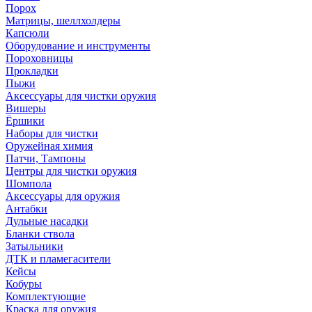
Порох
Матрицы, шеллхолдеры
Капсюли
Оборудование и инструменты
Пороховницы
Прокладки
Пыжи
Аксессуары для чистки оружия
Вишеры
Ёршики
Наборы для чистки
Оружейная химия
Патчи, Тампоны
Центры для чистки оружия
Шомпола
Аксессуары для оружия
Антабки
Дульные насадки
Бланки ствола
Затыльники
ДТК и пламегасители
Кейсы
Кобуры
Комплектующие
Краска для оружия