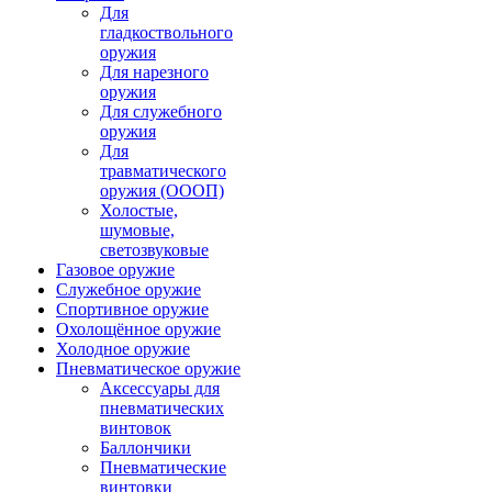
Для
гладкоствольного
оружия
Для нарезного
оружия
Для служебного
оружия
Для
травматического
оружия (ОООП)
Холостые,
шумовые,
светозвуковые
Газовое оружие
Служебное оружие
Спортивное оружие
Охолощённое оружие
Холодное оружие
Пневматическое оружие
Аксессуары для
пневматических
винтовок
Баллончики
Пневматические
винтовки