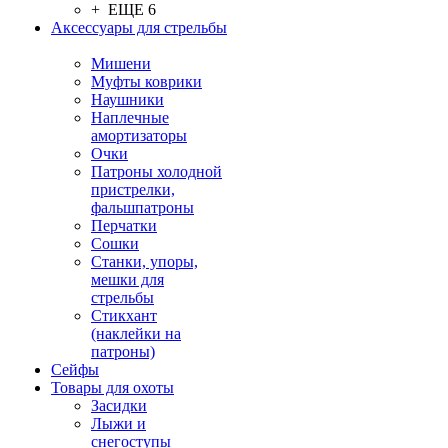
+ ЕЩЕ 6
Аксессуары для стрельбы
Мишени
Муфты коврики
Наушники
Наплечные
амортизаторы
Очки
Патроны холодной
пристрелки,
фальшпатроны
Перчатки
Сошки
Станки, упоры,
мешки для
стрельбы
Стикхант
(наклейки на
патроны)
Сейфы
Товары для охоты
Засидки
Лыжи и
снегоступы