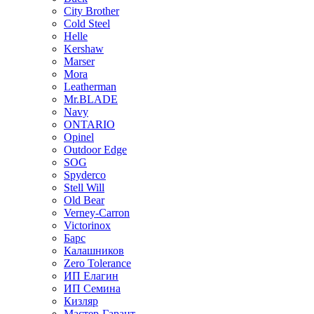
City Brother
Cold Steel
Helle
Kershaw
Marser
Mora
Leatherman
Mr.BLADE
Navy
ONTARIO
Opinel
Outdoor Edge
SOG
Spyderco
Stell Will
Old Bear
Verney-Carron
Victorinox
Барс
Калашников
Zero Tolerance
ИП Елагин
ИП Семина
Кизляр
Мастер-Гарант