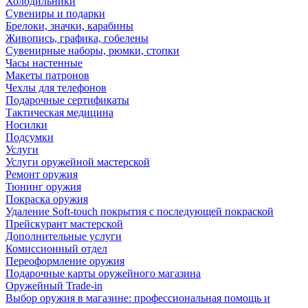
Холодильники
Сувениры и подарки
Брелоки, значки, карабины
Живопись, графика, гобелены
Сувенирные наборы, рюмки, стопки
Часы настенные
Макеты патронов
Чехлы для телефонов
Подарочные сертификаты
Тактическая медицина
Носилки
Подсумки
Услуги
Услуги оружейной мастерской
Ремонт оружия
Тюнинг оружия
Покраска оружия
Удаление Soft-touch покрытия с последующей покраской
Прейскурант мастерской
Дополнительные услуги
Комиссионный отдел
Переоформление оружия
Подарочные карты оружейного магазина
Оружейный Trade-in
Выбор оружия в магазине: профессиональная помощь и