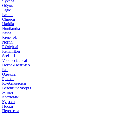
Чучела
Обувь
Aigle
Bekina
Chiruсa
Harkila
Huntlandia
Itasca
Kenetrek
Norfin
P.Original
Remington
Seeland
Voodoo tactical
Псков-Полимер
Рат
Одежда
Брюки
Комбинезоны
Головные уборы
Жилеты
Костюмы
Куртки
Носки
Перчатки