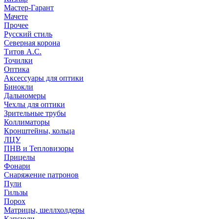
Мастер-Гарант
Мачете
Прочее
Русский стиль
Северная корона
Титов А.С.
Точилки
Оптика
Аксессуары для оптики
Бинокли
Дальномеры
Чехлы для оптики
Зрительные трубы
Коллиматоры
Кронштейны, кольца
ЛЦУ
ПНВ и Тепловизоры
Прицелы
Фонари
Снаряжение патронов
Пули
Гильзы
Порох
Матрицы, шеллхолдеры
Капсюли