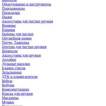
Оборудование и инструменты
Пороховницы
Прокладки
Пыжи
Аксессуары для чистки оружия
Вишеры
Ёршики
Наборы для чистки
Оружейная химия
Патчи, Тампоны
Центры для чистки оружия
Шомпола
Аксессуары для оружия
Антабки
Дульные насадки
Бланки ствола
Затыльники
ДТК и пламегасители
Кейсы
Кобуры
Комплектующие
Краска для оружия
Магазины
Мушки