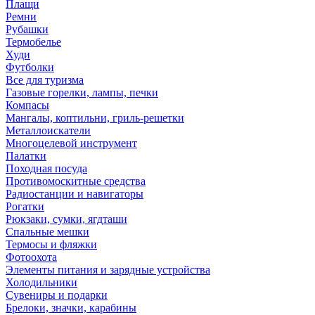
Плащи
Ремни
Рубашки
Термобелье
Худи
Футболки
Все для туризма
Газовые горелки, лампы, печки
Компасы
Мангалы, коптильни, гриль-решетки
Металлоискатели
Многоцелевой инструмент
Палатки
Походная посуда
Противомоскитные средства
Радиостанции и навигаторы
Рогатки
Рюкзаки, сумки, ягдташи
Спальные мешки
Термосы и фляжки
Фотоохота
Элементы питания и зарядные устройства
Холодильники
Сувениры и подарки
Брелоки, значки, карабины