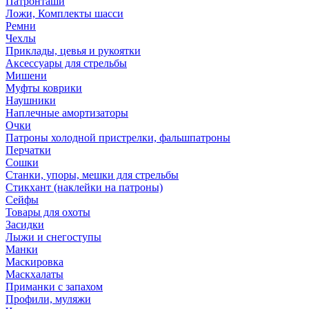
Патронташи
Ложи, Комплекты шасси
Ремни
Чехлы
Приклады, цевья и рукоятки
Аксессуары для стрельбы
Мишени
Муфты коврики
Наушники
Наплечные амортизаторы
Очки
Патроны холодной пристрелки, фальшпатроны
Перчатки
Сошки
Станки, упоры, мешки для стрельбы
Стикхант (наклейки на патроны)
Сейфы
Товары для охоты
Засидки
Лыжи и снегоступы
Манки
Маскировка
Маскхалаты
Приманки с запахом
Профили, муляжи