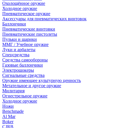
Охолощённое оружие
Холодное оружие
Пневматическое оружие
Аксессуары для пневматических винтовок
Баллончики
Пневматические винтовки
Пневматические пистолеты
Пульки и шарики
ММГ / Учебное оружие
Луки и арбалеты
Спецсредства
Средства самообороны
Газовые баллончики
Электрошокеры
Сигнальные средства
Оружие имеющее культурную ценность
Метательное и другое оружие
Милитария
Огнестрельное оружие
Холодное оружие
Ножи
Benchmade
Al Mar
Boker
CJRB