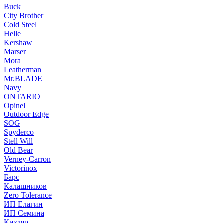
Buck
City Brother
Cold Steel
Helle
Kershaw
Marser
Mora
Leatherman
Mr.BLADE
Navy
ONTARIO
Opinel
Outdoor Edge
SOG
Spyderco
Stell Will
Old Bear
Verney-Carron
Victorinox
Барс
Калашников
Zero Tolerance
ИП Елагин
ИП Семина
Кизляр