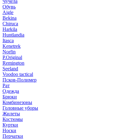
Чучела
Обувь
Aigle
Bekina
Chiruсa
Harkila
Huntlandia
Itasca
Kenetrek
Norfin
P.Original
Remington
Seeland
Voodoo tactical
Псков-Полимер
Рат
Одежда
Брюки
Комбинезоны
Головные уборы
Жилеты
Костюмы
Куртки
Носки
Перчатки