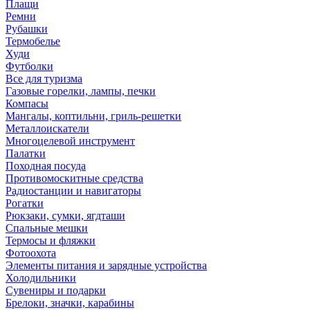
Плащи
Ремни
Рубашки
Термобелье
Худи
Футболки
Все для туризма
Газовые горелки, лампы, печки
Компасы
Мангалы, коптильни, гриль-решетки
Металлоискатели
Многоцелевой инструмент
Палатки
Походная посуда
Противомоскитные средства
Радиостанции и навигаторы
Рогатки
Рюкзаки, сумки, ягдташи
Спальные мешки
Термосы и фляжки
Фотоохота
Элементы питания и зарядные устройства
Холодильники
Сувениры и подарки
Брелоки, значки, карабины