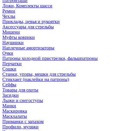
Патронташи
Ложи, Комплекты шасси
Ремни
Чехлы
Приклады, цевья и рукоятки
Аксессуары для стрельбы
Мишени
Муфты коврики
Наушники
Наплечные амортизаторы
Очки
Патроны холодной пристрелки, фальшпатроны
Перчатки
Сошки
Станки, упоры, мешки для стрельбы
Стикхант (наклейки на патроны)
Сейфы
Товары для охоты
Засидки
Лыжи и снегоступы
Манки
Маскировка
Маскхалаты
Приманки с запахом
Профили, муляжи