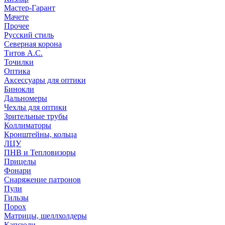
Мастер-Гарант
Мачете
Прочее
Русский стиль
Северная корона
Титов А.С.
Точилки
Оптика
Аксессуары для оптики
Бинокли
Дальномеры
Чехлы для оптики
Зрительные трубы
Коллиматоры
Кронштейны, кольца
ЛЦУ
ПНВ и Тепловизоры
Прицелы
Фонари
Снаряжение патронов
Пули
Гильзы
Порох
Матрицы, шеллхолдеры
Капсюли