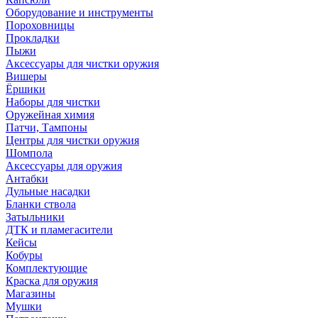
Оборудование и инструменты
Пороховницы
Прокладки
Пыжи
Аксессуары для чистки оружия
Вишеры
Ёршики
Наборы для чистки
Оружейная химия
Патчи, Тампоны
Центры для чистки оружия
Шомпола
Аксессуары для оружия
Антабки
Дульные насадки
Бланки ствола
Затыльники
ДТК и пламегасители
Кейсы
Кобуры
Комплектующие
Краска для оружия
Магазины
Мушки