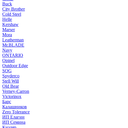
Buck
City Brother
Cold Steel
Helle
Kershaw
Marser
Mora
Leatherman
Mr.BLADE
Navy
ONTARIO
Opinel
Outdoor Edge
SOG
Spyderco
Stell Will
Old Bear
Verney-Carron
Victorinox
Барс
Калашников
Zero Tolerance
ИП Елагин
ИП Семина
Кизляр