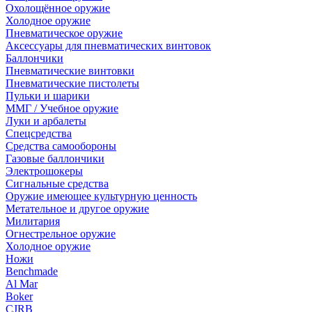
Охолощённое оружие
Холодное оружие
Пневматическое оружие
Аксессуары для пневматических винтовок
Баллончики
Пневматические винтовки
Пневматические пистолеты
Пульки и шарики
ММГ / Учебное оружие
Луки и арбалеты
Спецсредства
Средства самообороны
Газовые баллончики
Электрошокеры
Сигнальные средства
Оружие имеющее культурную ценность
Метательное и другое оружие
Милитария
Огнестрельное оружие
Холодное оружие
Ножи
Benchmade
Al Mar
Boker
CJRB