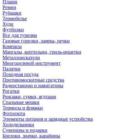
Плащи
Ремни
Рубашки
Термобелье
Худи
Футболки
Все для туризма
Газовые горелки, лампы, печки
Компасы
Мангалы, коптильни, гриль-решетки
Металлоискатели
Многоцелевой инструмент
Палатки
Походная посуда
Противомоскитные средства
Радиостанции и навигаторы
Рогатки
Рюкзаки, сумки, ягдташи
Спальные мешки
Термосы и фляжки
Фотоохота
Элементы питания и зарядные устройства
Холодильники
Сувениры и подарки
Брелоки, значки, карабины