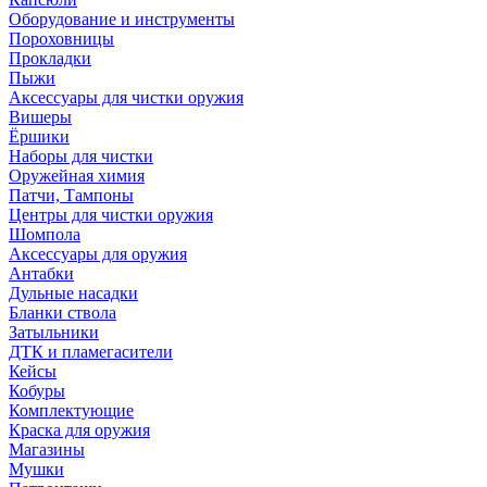
Оборудование и инструменты
Пороховницы
Прокладки
Пыжи
Аксессуары для чистки оружия
Вишеры
Ёршики
Наборы для чистки
Оружейная химия
Патчи, Тампоны
Центры для чистки оружия
Шомпола
Аксессуары для оружия
Антабки
Дульные насадки
Бланки ствола
Затыльники
ДТК и пламегасители
Кейсы
Кобуры
Комплектующие
Краска для оружия
Магазины
Мушки