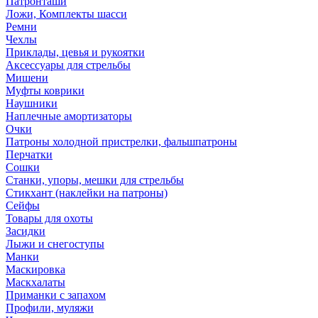
Патронташи
Ложи, Комплекты шасси
Ремни
Чехлы
Приклады, цевья и рукоятки
Аксессуары для стрельбы
Мишени
Муфты коврики
Наушники
Наплечные амортизаторы
Очки
Патроны холодной пристрелки, фальшпатроны
Перчатки
Сошки
Станки, упоры, мешки для стрельбы
Стикхант (наклейки на патроны)
Сейфы
Товары для охоты
Засидки
Лыжи и снегоступы
Манки
Маскировка
Маскхалаты
Приманки с запахом
Профили, муляжи