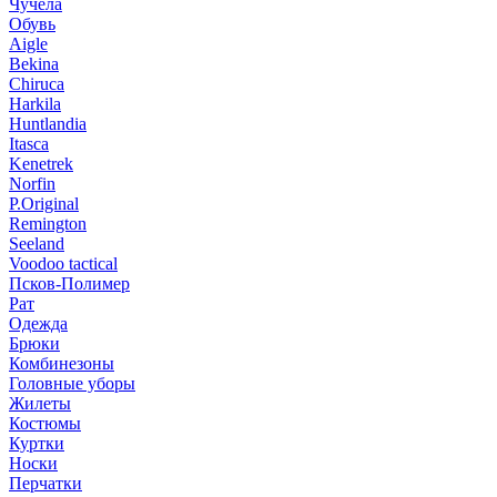
Чучела
Обувь
Aigle
Bekina
Chiruсa
Harkila
Huntlandia
Itasca
Kenetrek
Norfin
P.Original
Remington
Seeland
Voodoo tactical
Псков-Полимер
Рат
Одежда
Брюки
Комбинезоны
Головные уборы
Жилеты
Костюмы
Куртки
Носки
Перчатки