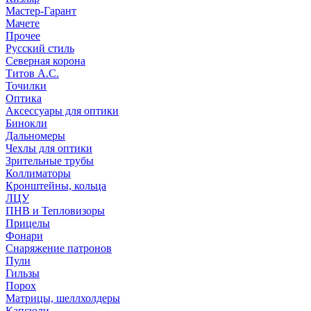
Мастер-Гарант
Мачете
Прочее
Русский стиль
Северная корона
Титов А.С.
Точилки
Оптика
Аксессуары для оптики
Бинокли
Дальномеры
Чехлы для оптики
Зрительные трубы
Коллиматоры
Кронштейны, кольца
ЛЦУ
ПНВ и Тепловизоры
Прицелы
Фонари
Снаряжение патронов
Пули
Гильзы
Порох
Матрицы, шеллхолдеры
Капсюли