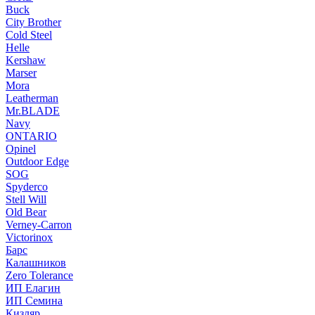
Buck
City Brother
Cold Steel
Helle
Kershaw
Marser
Mora
Leatherman
Mr.BLADE
Navy
ONTARIO
Opinel
Outdoor Edge
SOG
Spyderco
Stell Will
Old Bear
Verney-Carron
Victorinox
Барс
Калашников
Zero Tolerance
ИП Елагин
ИП Семина
Кизляр