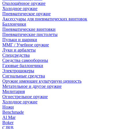
Охолощённое оружие
Холодное оружие
Пневматическое оружие
Аксессуары для пневматических винтовок
Баллончики
Пневматические винтовки
Пневматические пистолеты
Пульки и шарики
ММГ / Учебное оружие
Луки и арбалеты
Спецсредства
Средства самообороны
Газовые баллончики
Электрошокеры
Сигнальные средства
Оружие имеющее культурную ценность
Метательное и другое оружие
Милитария
Огнестрельное оружие
Холодное оружие
Ножи
Benchmade
Al Mar
Boker
CJRB